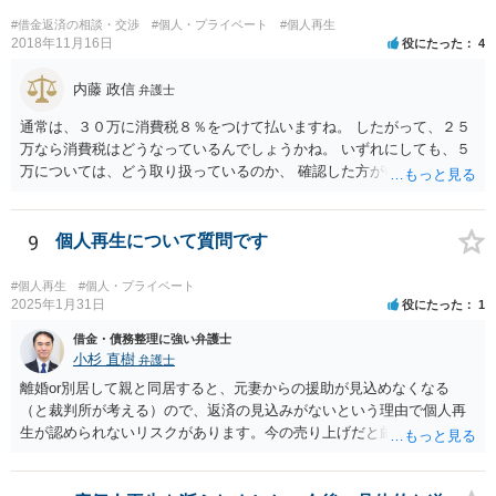
てが可能で しっかりした申立てを行えば ほぼ補正がなく ２～３
#借金返済の相談・交渉
#個人・プライベート
#個人再生
週間で開始決定がでて それから ２か月程度で認可となる流れで
2018年11月16日
役にたった
4
す。
内藤 政信
弁護士
通常は、３０万に消費税８％をつけて払いますね。 したがって、２５
万なら消費税はどうなっているんでしょうかね。 いずれにしても、５
万については、どう取り扱っているのか、 確認した方がいいでしょ
う。 実費なら実費として領収書に記載するでしょうからね。 不明な事
は遠慮なく聞く事ですよ。
9
個人再生について質問です
#個人再生
#個人・プライベート
2025年1月31日
役にたった
1
借金・債務整理に強い弁護士
小杉 直樹
弁護士
離婚or別居して親と同居すると、元妻からの援助が見込めなくなる
（と裁判所が考える）ので、返済の見込みがないという理由で個人再
生が認められないリスクがあります。今の売り上げだと厳しいのでは
ないでしょうか。 リースバックだと家賃負担が増えると思いますが、
親がそれを払っていけるなら構わないと思います。 実際には、いろい