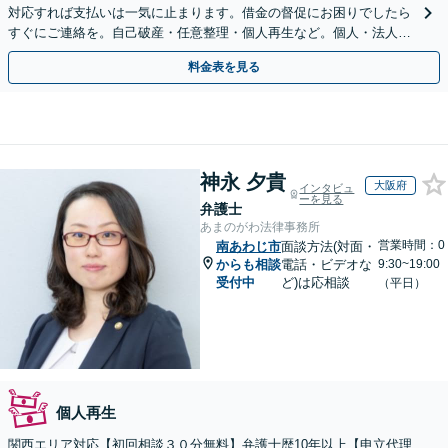
対応すれば支払いは一気に止まります。借金の督促にお困りでしたら
すぐにご連絡を。自己破産・任意整理・個人再生など。個人・法人対
応可能。【夜間・休日対応可能】
料金表を見る
神永 夕貴
大阪府
インタビュ
ーを見る
弁護士
あまのがわ法律事務所
営業時間：0
南あわじ市
面談方法(対面・
からも相談
電話・ビデオな
9:30~19:00
受付中
ど)は応相談
（平日）
個人再生
関西エリア対応【初回相談３０分無料】弁護士歴10年以上【申立代理