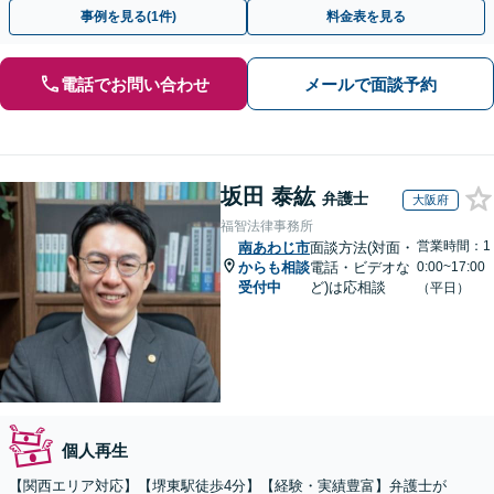
にお話ししましょう◉お気軽にご相談ください
事例を見る(1件)
料金表を見る
電話でお問い合わせ
メールで面談予約
坂田 泰紘
弁護士
大阪府
福智法律事務所
営業時間：1
南あわじ市
面談方法(対面・
からも相談
電話・ビデオな
0:00~17:00
受付中
ど)は応相談
（平日）
個人再生
【関西エリア対応】【堺東駅徒歩4分】【経験・実績豊富】弁護士が