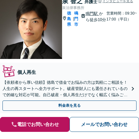
泉 智之
弁護士
インタビューを見る
泉法律事務所
徳
鳴
鳴門駅
か
営業時間：09:30~
島
門
|
17:00（平日）
ら徒歩10分
県
市
個人再生
【依頼者から厚い信頼】徳島で借金でお悩みの方は気軽にご相談を！
人生の再スタートへ全力サポート。破産管財人にも選任されているの
で的確な対応が可能。自己破産・個人再生だけでなく幅広く悩みごと
をケアします。会社や家族への配慮も徹底【相談料0円】
料金表を見る
電話でお問い合わせ
メールでお問い合わせ