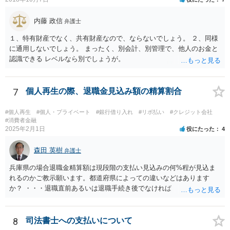
内藤 政信
弁護士
１、特有財産でなく、共有財産なので、ならないでしょう。 ２、同様
に通用しないでしょう。 まったく、別会計、別管理で、他人のお金と
認識できる レベルなら別でしょうが。
7
個人再生の際、退職金見込み額の精算割合
#個人再生
#個人・プライベート
#銀行借り入れ
#リボ払い
#クレジット会社
#消費者金融
2025年2月1日
役にたった
4
森田 英樹
弁護士
兵庫県の場合退職金精算額は現段階の支払い見込みの何%程が見込ま
れるのかご教示願います。都道府県によっての違いなどはあります
か？ ・・・退職直前あるいは退職手続き後でなければ １２・５％が
清算価値として計上するのが原則で 概ね どの裁判所でも同様の基
準でしょう。 また着手して頂いてから最短どのくらいで認可されるの
でしょうか？ ・・・受任通知を送付して 債権者からの債権調査票が
8
司法書士への支払いについて
回答されるまで ２か月程度 その間に準備が進めば 直ちに申し立