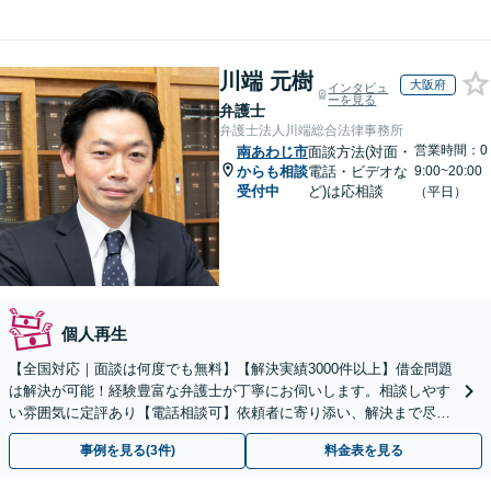
川端 元樹
大阪府
インタビュ
ーを見る
弁護士
弁護士法人川端総合法律事務所
営業時間：0
南あわじ市
面談方法(対面・
からも相談
電話・ビデオな
9:00~20:00
受付中
ど)は応相談
（平日）
個人再生
【全国対応｜面談は何度でも無料】【解決実績3000件以上】借金問題
は解決が可能！経験豊富な弁護士が丁寧にお伺いします。相談しやす
い雰囲気に定評あり【電話相談可】依頼者に寄り添い、解決まで尽
力。まずは勇気を出してご相談下さい！土日夜間対応可
事例を見る(3件)
料金表を見る