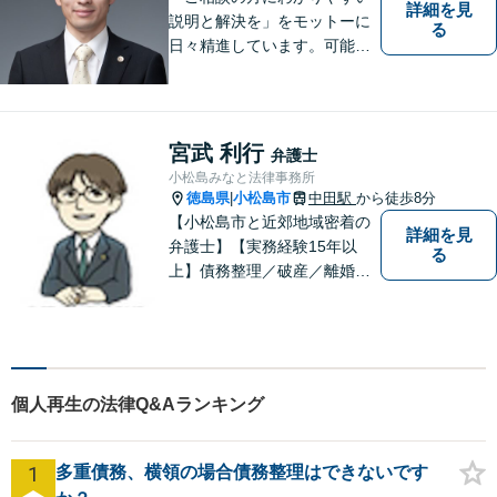
詳細を見
説明と解決を」をモットーに
る
日々精進しています。可能な
限り難解な専門用語をかみ砕
いて説明し、トラブルに遭い
不安な思いを抱えられている
宮武 利行
弁護士
小松島みなと法律事務所
徳島県
小松島市
中田駅
から徒歩8分
|
【小松島市と近郊地域密着の
詳細を見
弁護士】【実務経験15年以
る
上】債務整理／破産／離婚／
相続／遺言／交通事故／刑事
など幅広く対応。小松島市、
徳島市、阿南市、勝浦町など
幅広くご相談を受付中。実務
経験15年以上の弁護士が誠
個人再生の法律Q&Aランキング
実、丁寧に対応致します。
【無料相談あり】
1
多重債務、横領の場合債務整理はできないです