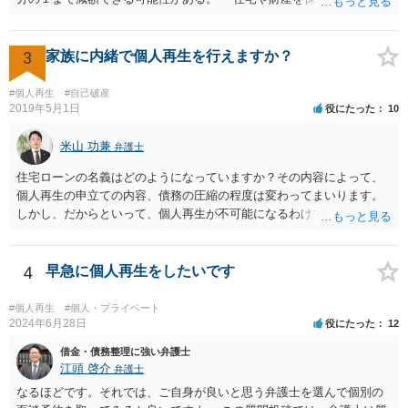
だし，条件あり）。 ・借金の理由は問われない。 ・自己破産よりも心
理的抵抗が小さい（個人差あり）。 ＜自己破産のメリット＞ ・税金等
の滞納分を除き，借金を返済する必要がなくなる。 【②の回答】 ・個
3
家族に内緒で個人再生を行えますか？
人再生・破産ともに，信用情報に事故情報（いわゆるブラックリス
ト）として登録されますので，５年～１０年ほどは新たに借金をする
#個人再生
#自己破産
ことはできません。また，住宅や店舗を借りる際，保証会社の審査も
2019年5月1日
役にたった
10
通らなくなるため，保証人を立てて契約する必要がある場合がありま
す。 ・ご家族名義の財産を処分する必要はありません。 ・個人再生・
米山 功兼
弁護士
破産ともに，返済が困難な状況に陥っている以上，事業継続は難しい
住宅ローンの名義はどのようになっていますか？その内容によって、
場合が多いです。もっとも，手続き終了後，新たに事業を行うことは
個人再生の申立ての内容、債務の圧縮の程度は変わってまいります。
できます。 ・個人再生・破産ともに，裁判所で手続きを進める際に官
しかし、だからといって、個人再生が不可能になるわけではありませ
報に掲載されます。そのため，第三者に知られる可能性はゼロではあ
ん。もっとも、配偶者には、個人再生のことを伝えておく必要はあり
りませんが，官報をチェックしている人はほとんどいないと思われる
ます。 一度ご相談いただければと思います。
ため，知られる可能性は低いと思います。なお，戸籍などに載るので
4
早急に個人再生をしたいです
はないかと心配される方がおられますが，そのようなことはありませ
ん。 ＜個人再生のデメリット＞ ・借金が減額されるとはいえ，３年～
５年間は返済を継続する必要がある。 ・所有している財産の価値が大
#個人再生
#個人・プライベート
2024年6月28日
役にたった
12
きい場合，借金が減らない場合がある。 ＜自己破産のデメリット＞ ・
借金の理由が問われ，場合によっては破産が認められない。 ・所有し
借金・債務整理に強い弁護士
ている財産（２０万円以上の価値があるもの）は，原則として保持で
江頭 啓介
弁護士
きない。 【③の回答】 ３０万円～６０万円程度かと思います。 弁護
なるほどです。それでは、ご自身が良いと思う弁護士を選んで個別の
士費用は分割で支払うことができる場合も多いので，弁護士と相談し