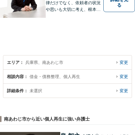
律だけでなく、依頼者の状況
る
や思いも大切に考え、根本的
なトラブル解決を目指して全
力で取り組んでいます。 相談
者の立場に寄り添い、一人ひ
とりに合ったサポートを心が
けています。【夜間・休日相
談可能】【オンライン出張相
談可】
エリア
兵庫県、南あわじ市
変更
相談内容
借金・債務整理、個人再生
変更
詳細条件
未選択
変更
南あわじ市から近い個人再生に強い弁護士