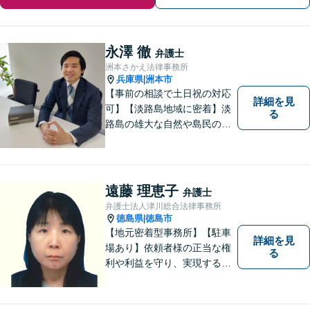
永澤 徹
弁護士
洲本さかえ法律事務所
兵庫県
洲本市
|
【事前の相談で土日祝の対応
詳細を見
可】【淡路島地域に密着】淡
る
路島の雄大な自然や島民の
方々の温かい人柄の魅力に触
れ、この地で弁護士活動に全
力で励んでおります。事前の
ご相談で土日祝・時間外対応
遠藤 理恵子
弁護士
が可能です。
弁護士法人津川総合法律事務所
徳島県
徳島市
|
【地元密着型事務所】【駐車
詳細を見
場あり】依頼者様の正当な権
る
利や利益を守り、実現するた
め、あらゆる努力を惜しみま
せん。寄り添い、細心の注意
を払い、丁寧に対処してまい