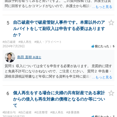
面談予約を取ってみると良いですよ。 この質問投稿では、弁護士は質
て支払いのスケジュールを決めます。 なお，ご依頼後は借金を返済す
問に回答するしかコマンドがないので、弁護士から相談者様に直接連
る必要はなくなるため，借金の返済に充てていた分を弁護士費用に充
絡することはできません。
てることが可能です。 【④の回答】 手続上の注意点が多いため，ご自
身で進めることは相当難しく，リスクも伴います。 滞納が続くと訴訟
5
自己破産中で破産管財人事件です。本業以外のア
を起こされることもあり得るため，お早めに弁護士にご依頼されるこ
ルバイトをして副収入は申告する必要はあります
とをお勧めします。
か？
#自己破産
#個人再生
#個人・プライベート
2024年7月29日
役にたった
5
島田 直樹
弁護士
質問１ 収入については全てを申告する必要があります。 意図的に隠す
と免責不許可になりかねないので、ご注意ください。 質問２ 申告書・
課税非課税証明書など年収に関する資料を申立時に提出を要求される
のが一般的です。 一定の資産については自由財産拡張（破産財団への
組入不要）が認められると考えられるところ、収入・資産について虚
偽の申告をすると免責不許可となりかねませんので、ご注意くださ
6
個人再生をする場合に夫婦の共有財産である家計
い。
からの借入も再生対象の債権となるのか等につい
て
#財産分与
#自己破産
#任意整理
#個人再生
#多重債務
2018年10月7日
役にたった
7