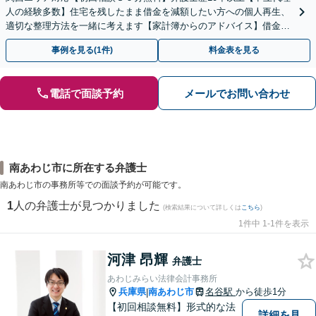
人の経験多数】住宅を残したまま借金を減額したい方への個人再生、
適切な整理方法を一緒に考えます【家計簿からのアドバイス】借金を
繰り返さない生活再建を目指しましょう。
事例を見る(1件)
料金表を見る
電話で面談予約
メールでお問い合わせ
南あわじ市に所在する弁護士
南あわじ市の事務所等での面談予約が可能です。
1
人の弁護士が見つかりました
(検索結果について詳しくは
こちら
)
1件中 1-1件を表示
河津 昂輝
弁護士
あわじみらい法律会計事務所
兵庫県
南あわじ市
名谷駅
から徒歩1分
|
【初回相談無料】形式的な法
詳細を見