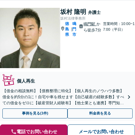
坂村 隆明
弁護士
坂村法律事務所
徳
鳴
鳴門駅
か
営業時間：10:00~1
島
門
|
7:00（平日）
ら徒歩7分
県
市
個人再生
【借金の相談無料】【債務整理に特化】【個人再生のノウハウ多数】
借金を約5分の1に！自宅や車を残せます【自己破産の経験多数】すべ
ての借金をゼロに【破産管財人経験有】【他士業とも連携】専門知識
と豊富な経験でスピード解決へ【分割払い／法テラス可】
事例を見る(3件)
料金表を見る
電話でお問い合わせ
メールでお問い合わせ