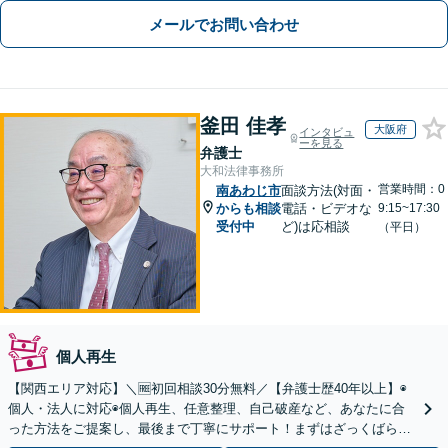
メールでお問い合わせ
釜田 佳孝
大阪府
インタビュ
ーを見る
弁護士
大和法律事務所
営業時間：0
南あわじ市
面談方法(対面・
からも相談
電話・ビデオな
9:15~17:30
受付中
ど)は応相談
（平日）
個人再生
【関西エリア対応】＼🆓初回相談30分無料／【弁護士歴40年以上】◉
個人・法人に対応◉個人再生、任意整理、自己破産など、あなたに合
った方法をご提案し、最後まで丁寧にサポート！まずはざっくばらん