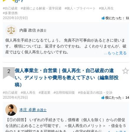
か？
#自己破産
#逮捕による解雇・退学回避
#個人・プライベート
#個人再生
#多重債務
2020年10月9日
役にたった
11
内藤 政信
弁護士
個人再生手続きになるでしょう。 免責不許可事由があるときに使いま
す。 横領については、返済するのですかね。 よくわかりませんが、破
産ではなく個人再生しかないですね。
2
個人事業主・自営業｜個人再生・自己破産の違
い、デメリットや費用を教えて下さい（編集部投
稿）
#自己破産
#個人再生
#運送業
#信用情報回復
#借金返済の相談・交渉
2020年4月29日
役にたった
14
本庄 卓磨
弁護士
【①の回答】 いずれの手続きでも，債権者（個人を除く）からの督促
を法的に止めることが可能です。 ＜個人再生のメリット＞ ・借金を５
分の１まで減額できる可能性がある。 ・住宅や財産を保持できる（た