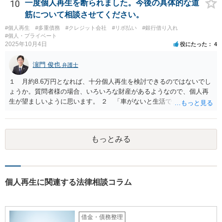
ろの事情を総合的に検討して方針を決めないといけないので、直接弁
10
一度個人再生を断られました。今後の具体的な道
護士と面談したうえで、債務整理を依頼してください。
筋について相談させてください。
#個人再生
#多重債務
#クレジット会社
#リボ払い
#銀行借り入れ
#個人・プライベート
2025年10月4日
役にたった
4
濵門 俊也
弁護士
１ 月約8.6万円となれば、十分個人再生を検討できるのではないでし
ょうか。質問者様の場合、いろいろな財産があるようなので、個人再
生が望ましいように思います。 ２ 「車がないと生活できない」とい
う事情がどこまで切実なのかということを裁判所や破産管財人に理解
してもらえるかという点にかかってきます。 ３ 先に回答したとお
り、第一次的には個人再生です。
もっとみる
個人再生に関連する法律相談コラム
借金・債務整理