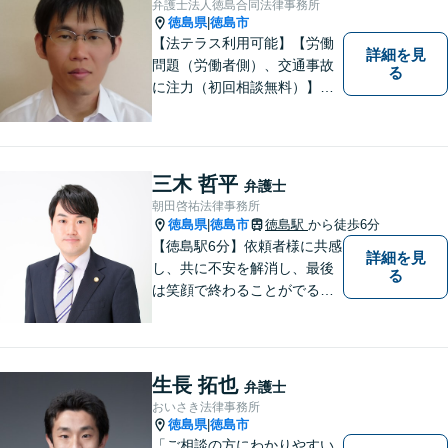
弁護士法人徳島合同法律事務所
徳島県
徳島市
|
【法テラス利用可能】【労働
詳細を見
問題（労働者側）、交通事故
る
に注力（初回相談無料）】市
民の生活に関わる身近な事件
（労働問題/交通事故/不動産賃
貸借/消費者問題/離婚/相続/債
務整理など）を中心に、社会
三木 哲平
弁護士
的事件にも対応いたします。
朝田啓祐法律事務所
お気軽にご相談ください。
徳島県
徳島市
徳島駅
から徒歩6分
|
【徳島駅6分】依頼者様に共感
詳細を見
し、共に不安を解消し、最後
る
は笑顔で終わることがでるよ
うに取り組んで参ります。 じ
っくりとご相談者のお話しを
聴くことを第一と考えて、ご
相談にのっています。 まずは
生長 拓也
弁護士
ご相談ください。
おいさき法律事務所
徳島県
徳島市
|
「ご相談の方にわかりやすい