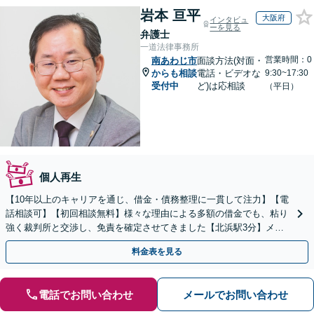
岩本 亘平
大阪府
インタビュ
ーを見る
弁護士
一道法律事務所
営業時間：0
南あわじ市
面談方法(対面・
からも相談
電話・ビデオな
9:30~17:30
受付中
ど)は応相談
（平日）
個人再生
【10年以上のキャリアを通じ、借金・債務整理に一貫して注力】【電
話相談可】【初回相談無料】様々な理由による多額の借金でも、粘り
強く裁判所と交渉し、免責を確定させてきました【北浜駅3分】メリ
ットやデメリットを分かりやすく説明
料金表を見る
電話でお問い合わせ
メールでお問い合わせ