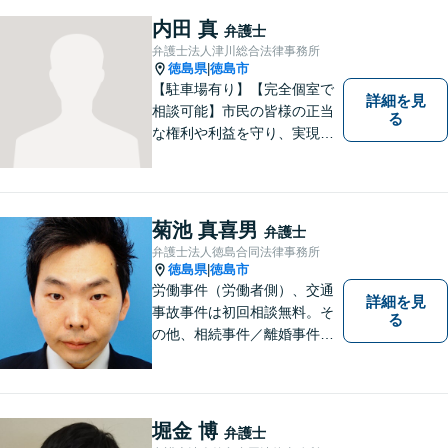
ります。個人・法人問わずあ
内田 真
弁護士
らゆる問題に対応可能！
弁護士法人津川総合法律事務所
徳島県
徳島市
|
【駐車場有り】【完全個室で
詳細を見
相談可能】市民の皆様の正当
る
な権利や利益を守り、実現す
るために市民の皆さんに寄り
添って、一つ一つの事案に丁
寧に対応してまいります。ご
相談者様のお話をじっくり聴
菊池 真喜男
弁護士
き、最適な解決方法をご提案
弁護士法人徳島合同法律事務所
いたします。
徳島県
徳島市
|
労働事件（労働者側）、交通
詳細を見
事故事件は初回相談無料。そ
る
の他、相続事件／離婚事件／
債務整理／行政事件など、幅
広い問題に対応可能！完全個
室対応でプライバシーが守ら
れます。【無料駐車場】
堀金 博
弁護士