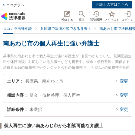
弁護士の方はこちら
ココナラへ
投稿する
探す
閲覧履歴
マイリスト
ログイン
ココナラ法律相談
兵庫県で法律相談できる弁護士
南あわじ市で法律相
南あわじ市の個人再生に強い弁護士
兵庫県の南あわじ市で個人再生に強い弁護士が1名見つかりました。初回面談無
料や休日面談に対応している弁護士なども掲載中。借金・債務整理に関係する
消費者金融の債務整理やクレジット会社の債務整理、リボ払いの債務整理等の
細かな分野での絞り込み検索もでき便利です。特にあわじみらい法律会計事務
所の河津 昂輝弁護士のプロフィール情報や弁護士費用、強みなどが注目されて
エリア
兵庫県、南あわじ市
変更
います。『南あわじ市で土日や夜間に発生した個人再生のトラブルを今すぐに
弁護士に相談したい』『個人再生のトラブル解決の実績豊富な近くの弁護士を
相談内容
借金・債務整理、個人再生
変更
検索したい』『初回相談無料で個人再生を法律相談できる南あわじ市内の弁護
士に相談予約したい』などでお困りの相談者さんにおすすめです。
詳細条件
未選択
変更
個人再生に強い南あわじ市から相談可能な弁護士