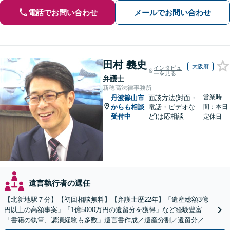
電話でお問い合わせ
メールでお問い合わせ
田村 義史
大阪府
インタビュ
ーを見る
弁護士
新穂高法律事務所
営業時
丹波篠山市
面談方法(対面・
からも相談
電話・ビデオな
間：本日
受付中
ど)は応相談
定休日
遺言執行者の選任
【北新地駅７分】【初回相談無料】【弁護士歴22年】「遺産総額3億
円以上の高額事案」「1億5000万円の遺留分を獲得」など経験豊富
「書籍の執筆、講演経験も多数」遺言書作成／遺産分割／遺留分／相