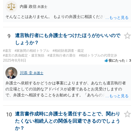
内藤 政信
弁護士
そんなことはありません。 もよりの弁護士に相談ください。
9
遺言執行者にも弁護士をつけたほうがかいいので
しょうか？
#遺言
#家族間の相続トラブル
#相続財産調査・鑑定
#遺言の真偽鑑定・遺言無効
#遺言執行者の選任
#相続トラブルの代理交渉
2025年8月8日
役にたった
3
川添 圭
弁護士
弁護士へ依頼するかどうかは事案によりますが、あなたも遺言執行者
の立場としての法的なアドバイスが必要であるとお見受けしますの
で、弁護士へ相談することをお勧めします。「あちらの弁護士」（元
嫁と娘の弁護士のことでしょうか）へ聴いても、自分に有利な主張や
誘導しかしてこないと思います。
10
遺言書作成時に弁護士を選任することで、関わり
たくない相続人との関係を回避できるのでしょう
か？