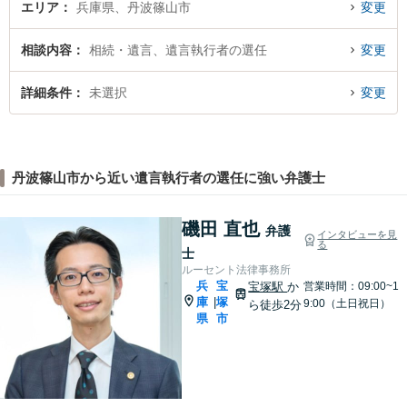
エリア
兵庫県、丹波篠山市
変更
相談内容
相続・遺言、遺言執行者の選任
変更
詳細条件
未選択
変更
丹波篠山市から近い遺言執行者の選任に強い弁護士
磯田 直也
弁護
インタビューを見
る
士
ルーセント法律事務所
兵
宝
宝塚駅
か
営業時間：09:00~1
庫
塚
|
9:00（土日祝日）
ら徒歩2分
県
市