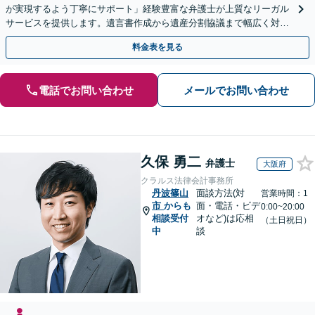
が実現するよう丁寧にサポート」経験豊富な弁護士が上質なリーガル
サービスを提供します。遺言書作成から遺産分割協議まで幅広く対応
「他士業と連携してスムーズな解決」【休日・夜間相談可】
料金表を見る
電話でお問い合わせ
メールでお問い合わせ
久保 勇二
弁護士
大阪府
クラルス法律会計事務所
丹波篠山
面談方法(対
営業時間：1
市
からも
面・電話・ビデ
0:00~20:00
相談受付
オなど)は応相
（土日祝日）
中
談