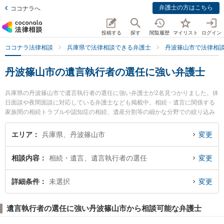
弁護士の方はこちら
ココナラへ
投稿する
探す
閲覧履歴
マイリスト
ログイン
ココナラ法律相談
兵庫県で法律相談できる弁護士
丹波篠山市で法律相
丹波篠山市の遺言執行者の選任に強い弁護士
兵庫県の丹波篠山市で遺言執行者の選任に強い弁護士が2名見つかりました。休
日面談や夜間面談に対応している弁護士なども掲載中。相続・遺言に関係する
家族間の相続トラブルや認知症の相続、遺産分割等の細かな分野での絞り込み
検索もでき便利です。特に弁護士法人近畿フロンティア法律事務所 篠山オフィ
スの田渕 仁士弁護士や弁護士法人筧法律事務所 篠山支所の筧 宗憲弁護士のプ
エリア
兵庫県、丹波篠山市
変更
ロフィール情報や弁護士費用、強みなどが注目されています。『丹波篠山市で
土日や夜間に発生した遺言執行者の選任のトラブルを今すぐに弁護士に相談し
相談内容
相続・遺言、遺言執行者の選任
変更
たい』『遺言執行者の選任のトラブル解決の実績豊富な近くの弁護士を検索し
たい』『初回相談無料で遺言執行者の選任を法律相談できる丹波篠山市内の弁
護士に相談予約したい』などでお困りの相談者さんにおすすめです。
詳細条件
未選択
変更
遺言執行者の選任に強い丹波篠山市から相談可能な弁護士