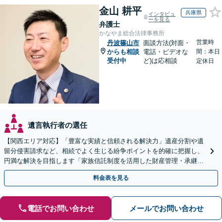
金山 耕平
兵庫県
インタビュ
ーを見る
弁護士
かなやま総合法律事務所
営業時
丹波篠山市
面談方法(対面・
からも相談
電話・ビデオな
間：本日
受付中
ど)は応相談
定休日
遺言執行者の選任
【関西エリア対応】「豊富な実績と信頼される解決力」遺産分割や遺
留分侵害請求など、相続でよく生じる紛争ポイントを的確に把握し、
円満な解決を目指します「家族信託制度を活用した財産管理・承継プ
ランのご提案」「次世代へ想いを託す円滑な事業承継」
料金表を見る
電話でお問い合わせ
メールでお問い合わせ