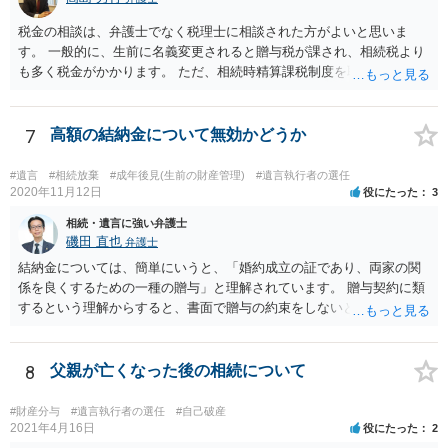
税金の相談は、弁護士でなく税理士に相談された方がよいと思いま
す。 一般的に、生前に名義変更されると贈与税が課され、相続税より
も多く税金がかかります。 ただ、相続時精算課税制度を取れば、実質
的に相続税と同等の税金で済む可能性があります。 実際に税理士にど
ういう場合にどれくらい税金がかかるか計算してもらって どういう方
針を取るか決められたらよいと思います。
7
高額の結納金について無効かどうか
#遺言
#相続放棄
#成年後見(生前の財産管理)
#遺言執行者の選任
2020年11月12日
役にたった
3
相続・遺言に強い弁護士
磯田 直也
弁護士
結納金については、簡単にいうと、「婚約成立の証であり、両家の関
係を良くするための一種の贈与」と理解されています。 贈与契約に類
するという理解からすると、書面で贈与の約束をしないと相手方は支
払いを請求できません。 反面、実際に支払ったあとから返金を求める
ことは困難です。 くれぐれも今後お気をつけください。 弁護士に対応
を依頼されるのも悪くはありませんが、感情的な理由が強いと思いま
8
父親が亡くなった後の相続について
すので法的観点から説得を試みても解決は難しいように思います。
#財産分与
#遺言執行者の選任
#自己破産
2021年4月16日
役にたった
2