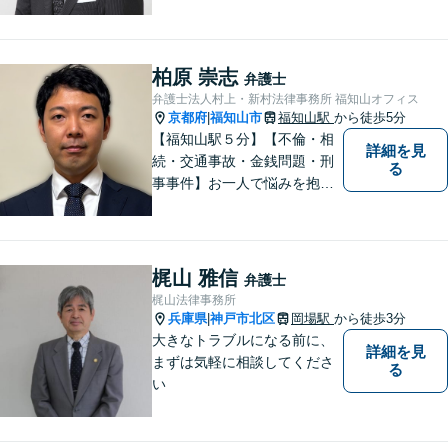
柏原 崇志
弁護士
弁護士法人村上・新村法律事務所 福知山オフィス
京都府
福知山市
福知山駅
から徒歩5分
|
【福知山駅５分】【不倫・相
詳細を見
続・交通事故・金銭問題・刑
る
事事件】お一人で悩みを抱え
ず、まずご相談を！
梶山 雅信
弁護士
梶山法律事務所
兵庫県
神戸市北区
岡場駅
から徒歩3分
|
大きなトラブルになる前に、
詳細を見
まずは気軽に相談してくださ
る
い