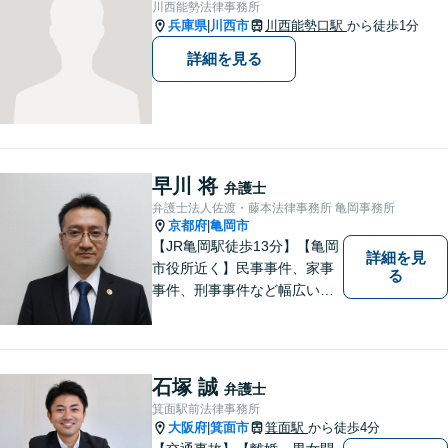
川西能勢法律事務所
役非常勤裁判官】【宝塚駅徒
兵庫県
川西市
川西能勢口駅
から徒歩1分
|
歩3分】
詳細を見る
早川 将
弁護士
弁護士法人佐渡・藤本法律事務所 亀岡事務所
京都府
亀岡市
|
【JR亀岡駅徒歩13分】【亀岡
詳細を見
市役所近く】民事事件、家事
る
事件、刑事事件など幅広い分
野を取り扱っています。 依頼
者のお話に耳を傾け、より良
い法的サービスを提供できる
よう努めて参ります。 何でも
石塚 誠
弁護士
お気軽ご相談ください。
箕面駅前法律事務所
大阪府
箕面市
箕面駅
から徒歩4分
|