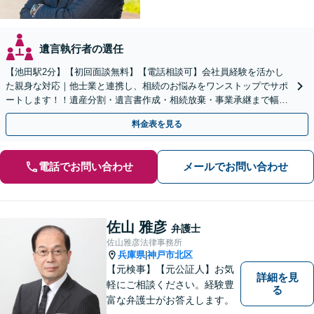
遺言執行者の選任
【池田駅2分】【初回面談無料】【電話相談可】会社員経験を活かし
た親身な対応｜他士業と連携し、相続のお悩みをワンストップでサポ
ートします！！遺産分割・遺言書作成・相続放棄・事業承継まで幅広
く対応【休日・夜間対応可】
料金表を見る
電話でお問い合わせ
メールでお問い合わせ
佐山 雅彦
弁護士
佐山雅彦法律事務所
兵庫県
神戸市北区
|
【元検事】【元公証人】お気
詳細を見
軽にご相談ください。経験豊
る
富な弁護士がお答えします。