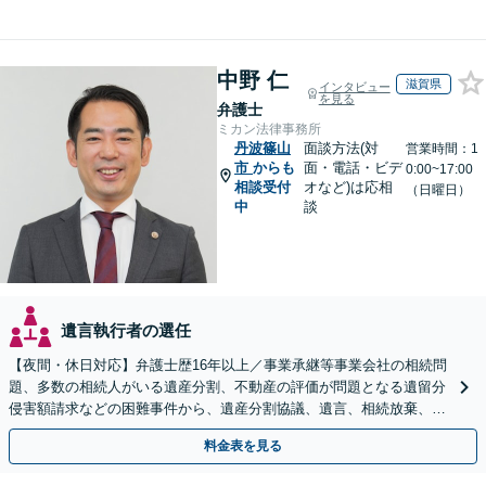
中野 仁
滋賀県
インタビュー
を見る
弁護士
ミカン法律事務所
丹波篠山
面談方法(対
営業時間：1
市
からも
面・電話・ビデ
0:00~17:00
相談受付
オなど)は応相
（日曜日）
中
談
遺言執行者の選任
【夜間・休日対応】弁護士歴16年以上／事業承継等事業会社の相続問
題、多数の相続人がいる遺産分割、不動産の評価が問題となる遺留分
侵害額請求などの困難事件から、遺産分割協議、遺言、相続放棄、使
途不明金の調査まで、全般の経験豊富【JR草津駅2分】
料金表を見る