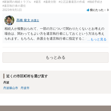
#家族間の相続トラブル
#遺言
#遺産分割
#公正証書遺言の作成
#相続手続き
#遺言執行者の選任
2023年9月1日
役にたった
3
髙橋 俊太
弁護士
相続人が複数おられて、一部の方について関わりたくないとお考えの
場合は、関わってもよい方を遺言執行者にしておくという方法も考え
られます。もちろん、弁護士を遺言執行者に指定することもできます
が、（関わってもよい）相続人を遺言執行者に指定しておいて、その
方に再委任の権限を付与しておくという方法もあります。 一度、弁護
士に直接ご相談されることをお勧めいたします。
もっとみる
近くの市区町村を選び直す
丹波
丹波篠山市
丹波市