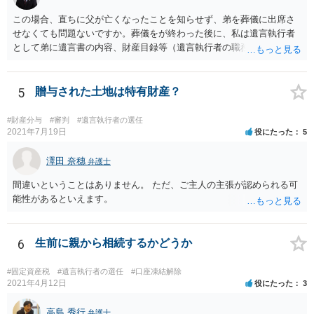
この場合、直ちに父が亡くなったことを知らせず、弟を葬儀に出席さ
せなくても問題ないですか。葬儀をが終わった後に、私は遺言執行者
として弟に遺言書の内容、財産目録等（遺言執行者の職務）を知らせ
ればよいですか。 葬儀は喪主が主催する行事ですから、誰を参加させ
るかは喪主の自由です。 呼ばなくてもかまいません。 そもそも、そう
いう法律関係にありません。 遺言の内容と遺産の総額の通知、公正証
5
贈与された土地は特有財産？
書でない場合は遺言の検認については、執行者に通知義務があるの
で、対応しましょう。 そのあとは遺留分の請求などがあればそれへの
#財産分与
#審判
#遺言執行者の選任
対応となるでしょう。
2021年7月19日
役にたった
5
澤田 奈穗
弁護士
間違いということはありません。 ただ、ご主人の主張が認められる可
能性があるといえます。
6
生前に親から相続するかどうか
#固定資産税
#遺言執行者の選任
#口座凍結解除
2021年4月12日
役にたった
3
高島 秀行
弁護士