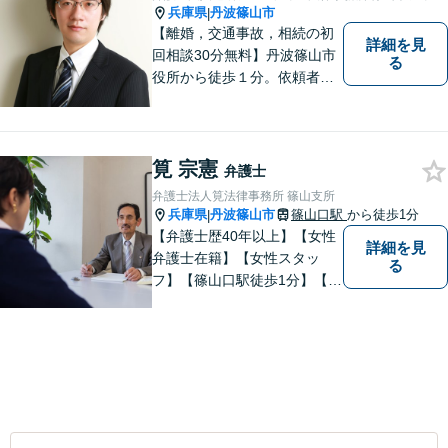
兵庫県
丹波篠山市
|
【離婚，交通事故，相続の初
詳細を見
回相談30分無料】丹波篠山市
る
役所から徒歩１分。依頼者の
お気持ちを否定せず，しっか
りとお話を聞いた上で、合理
的な助言を行います。相談メ
モ無料。受任後はチャット連
筧 宗憲
弁護士
携可。
弁護士法人筧法律事務所 篠山支所
兵庫県
丹波篠山市
篠山口駅
から徒歩1分
|
【弁護士歴40年以上】【女性
詳細を見
弁護士在籍】【女性スタッ
る
フ】【篠山口駅徒歩1分】【夜
間／休日対応可】【個室】
【離婚専門サイト有】一人で
悩まず、まずはお気軽にご相
談ください。様々な悩みや不
安に寄り添い、お抱えの問題
の迅速かつ適切な解決を目指
します。