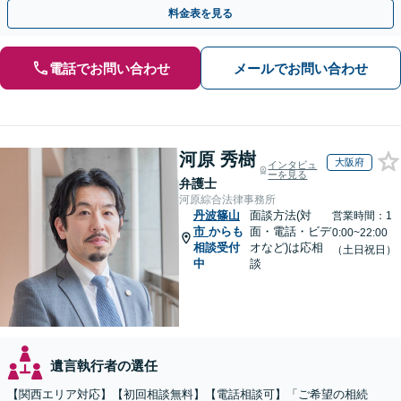
続放棄など【休日・夜間面談可】【完全個室対応】
料金表を見る
電話でお問い合わせ
メールでお問い合わせ
河原 秀樹
大阪府
インタビュ
ーを見る
弁護士
河原綜合法律事務所
丹波篠山
面談方法(対
営業時間：1
市
からも
面・電話・ビデ
0:00~22:00
相談受付
オなど)は応相
（土日祝日）
中
談
遺言執行者の選任
【関西エリア対応】【初回相談無料】【電話相談可】「ご希望の相続