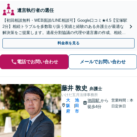
遺言執行者の選任
【初回相談無料・WEB面談/LINE相談可】Google口コミ★4.5【宝塚駅
2分】相続トラブルを多数取り扱う実績と経験のある弁護士が最適な
解決策をご提案します。遺産分割協議の代理や遺言書の作成、相続放
棄はお任せください【地域密着】
料金表を見る
電話でお問い合わせ
メールでお問い合わせ
藤井 敦史
弁護士
いけだ五月法律事務所
大
池
池田駅
から
営業時間：本
阪
田
|
日定休日
徒歩4分
府
市