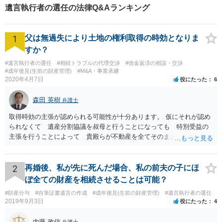
遺言執行者の選任の法律Q&Aランキング
1
父は無過失により土地の権利取得の時効となりま
すか？
#遺言執行者の選任
#相続トラブルの代理交渉
#借金返済の相談・交渉
#成年後見(生前の財産管理)
#M&A・事業承継
2020年4月7日
役にたった
6
森田 英樹
弁護士
取得時効の主張が認められる可能性が十分あります。 仮にそれが認め
られなくて 遺産分割協議を叔母と行うことになっても 特別受益の
主張を行うことによって 貴殿らが不動産を全てそのまま取得できる
ことが可能でしょう。
2
再婚後、私が先に死んだ場合、私の前夫の子にほ
ぼ全ての財産を相続させることは可能？
#財産分与
#自筆証書遺言の作成
#成年後見(生前の財産管理)
#遺言執行者の選任
2019年9月3日
役にたった
4
内藤 政信
弁護士