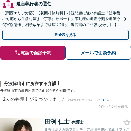
遺言執行者の選任
【関西エリア対応】【初回相談無料】相続問題に強い弁護士「紛争後
の対応から生前対策まで丁寧にサポート」不動産の遺産分割や遺留分
侵害額請求、相続放棄まで幅広く対応。遺言書のご相談も受付中【夜
間・休日面談可】【WEB面談】【完全個室】
料金表を見る
電話で面談予約
メールで面談予約
丹波篠山市に所在する弁護士
丹波篠山市の事務所等での面談予約が可能です。
2
人の弁護士が見つかりました
(検索結果について詳しくは
こちら
)
2件中 1-2件を表示
田渕 仁士
弁護士
弁護士法人近畿フロンティア法律事務所 篠山オフィス