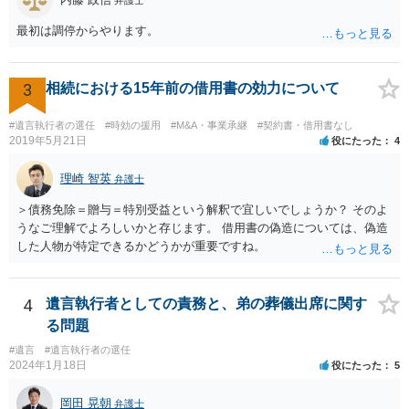
最初は調停からやります。
3
相続における15年前の借用書の効力について
#遺言執行者の選任
#時効の援用
#M&A・事業承継
#契約書・借用書なし
2019年5月21日
役にたった
4
理崎 智英
弁護士
＞債務免除＝贈与＝特別受益という解釈で宜しいでしょうか？ そのよ
うなご理解でよろしいかと存じます。 借用書の偽造については、偽造
した人物が特定できるかどうかが重要ですね。
4
遺言執行者としての責務と、弟の葬儀出席に関す
る問題
#遺言
#遺言執行者の選任
2024年1月18日
役にたった
5
岡田 晃朝
弁護士