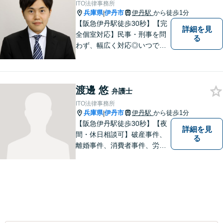
ITO法律事務所
兵庫県
伊丹市
伊丹駅
から徒歩1分
|
【阪急伊丹駅徒歩30秒】【完
詳細を見
全個室対応】民事・刑事を問
る
わず、幅広く対応◎いつでも
迅速な対応で、「救急救命医
のような弁護士」を目指しま
す。広い視野とユーモアを忘
渡邊 悠
れず、尽力してまいります。
弁護士
【メーカー法務経験あり】
ITO法律事務所
兵庫県
伊丹市
伊丹駅
から徒歩1分
|
【阪急伊丹駅徒歩30秒】【夜
詳細を見
間・休日相談可】破産事件、
る
離婚事件、消費者事件、労働
事件など。依頼者さまの状況
を十分にヒアリングし、あら
ゆる観点から解決策をご提案
してまいります。まずは一度
ご相談ください【完全個室】
【法テラス利用可】