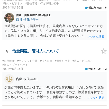
いる共有持分を親族が取得することで不動産を守りたいのであれば、
#法人・ビジネス
#音信不通・行方不明の相手
弁護士費用は長期分割などせず、親族等から援助して貰うことを模索
2024年8月16日
役にたった
6
した方がよいと思います（弁護士費用の援助も馬鹿にならない金額で
借金・債務整理に強い弁護士
すが、それによって共有持分を取得できる可能性が高くなるのであれ
西谷 拓哉
弁護士
ば、他の共有者にとってもそれを支出するだけのメリットがあると思
います）。
金銭債務に関する損害の賠償は、 法定利率（今なら３パーセントにな
る。民法４０４条２項）もしくは約定利率による遅延損害金だけです
（民法４１９条１項）。 金銭の返還を受けられないことにより何か損
害を被ったとしても、元本のほか、遅延損害金の請求ができるにとど
まります。 なお、すでに他の弁護士が先に記載されたとおり、連帯保
証人に対する請求については、法定の要件を満たさない限り、連帯保
9
借金問題。管財人について
証契約として効力が生じません。弁護士の依頼の有無はこれを左右し
ないので、注意が必要です。
#自己破産
#クレジット会社
#法人破産
#督促の停止
#法人・ビジネス
#個人・プライベート
2022年5月25日
役にたった
3
内藤 政信
弁護士
少額管財事案と思いますが、20万円の管財費用は、5万円を4回で 支払
うことが認められています。 会社を譲渡するのは、譲受会社を探すこ
とが難しいでしょう。 弁護士が、債権者に通知すると、支払いを止め
ることができるので、 その間に、20万円を貯めることになるでしょ
う。