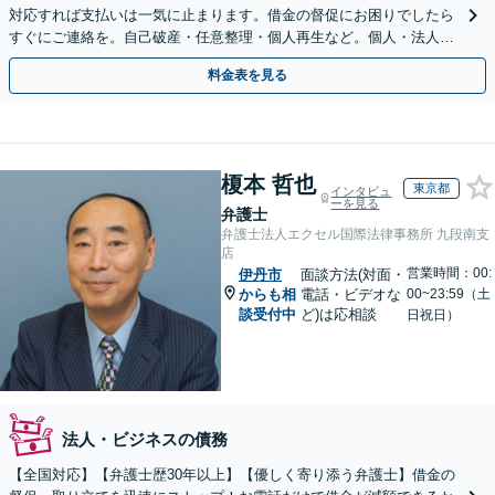
対応すれば支払いは一気に止まります。借金の督促にお困りでしたら
すぐにご連絡を。自己破産・任意整理・個人再生など。個人・法人対
応可能。【夜間・休日対応可能】
料金表を見る
榎本 哲也
東京都
インタビュ
ーを見る
弁護士
弁護士法人エクセル国際法律事務所 九段南支
店
営業時間：00:
伊丹市
面談方法(対面・
からも相
電話・ビデオな
00~23:59（土
談受付中
ど)は応相談
日祝日）
法人・ビジネスの債務
【全国対応】【弁護士歴30年以上】【優しく寄り添う弁護士】借金の