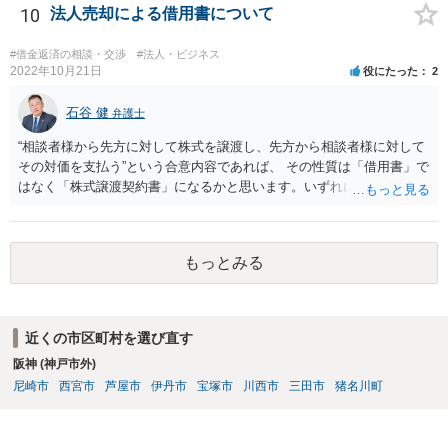
10
法人売却による借用書について
#借金返済の相談・交渉
#法人・ビジネス
2022年10月21日
役にたった
2
石谷 健
弁護士
“相談者様から先方に対して株式を譲渡し、先方から相談者様に対して
その対価を支払う”という合意内容であれば、 その性質は「借用書」で
はなく「株式譲渡契約書」になるかと思います。いずれにせよ、口約
束はお勧めしません。 その上で、仮に先方が合意した支払いを滞らせ
た場合に、相談者様として、民事訴訟を経ないでいきなり強制執行
（先方の財産を差し押さえること等）を行えるようにしておくには、
もっとみる
単に両者間で契約書を作成するのではなく、 両者が公証役場に赴い
て、公証人によって作成される公正証書の形式で契約の締結を行うこ
とが必要となります。 また、その際、当該公正証書には「債務者が直
ちに強制執行に服する旨の陳述」（民事執行法第２２条第５号）の 記
近くの市区町村を選び直す
載を盛り込んでおく必要もあります。 以上について、さらに詳しくお
阪神 (神戸市外)
知りになりたい場合は、法律事務所等での弁護士への法律相談をご検
討ください。
尼崎市
西宮市
芦屋市
伊丹市
宝塚市
川西市
三田市
猪名川町