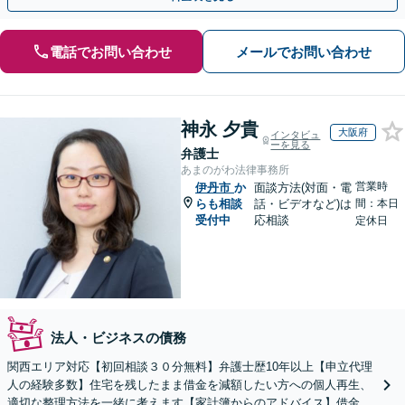
電話でお問い合わせ
メールでお問い合わせ
神永 夕貴
大阪府
インタビュ
ーを見る
弁護士
あまのがわ法律事務所
営業時
伊丹市
か
面談方法(対面・電
らも相談
話・ビデオなど)は
間：本日
受付中
応相談
定休日
法人・ビジネスの債務
関西エリア対応【初回相談３０分無料】弁護士歴10年以上【申立代理
人の経験多数】住宅を残したまま借金を減額したい方への個人再生、
適切な整理方法を一緒に考えます【家計簿からのアドバイス】借金を