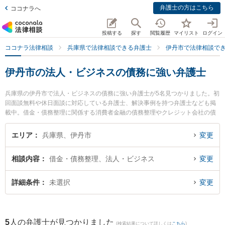
弁護士の方はこちら
ココナラへ
投稿する
探す
閲覧履歴
マイリスト
ログイン
ココナラ法律相談
兵庫県で法律相談できる弁護士
伊丹市で法律相談で
伊丹市の法人・ビジネスの債務に強い弁護士
兵庫県の伊丹市で法人・ビジネスの債務に強い弁護士が5名見つかりました。初
回面談無料や休日面談に対応している弁護士、解決事例を持つ弁護士なども掲
載中。借金・債務整理に関係する消費者金融の債務整理やクレジット会社の債
務整理、リボ払いの債務整理等の細かな分野での絞り込み検索もでき便利で
す。特に高橋法律事務所の高橋 正樹弁護士やITO法律事務所の辻本 貴裕弁護
エリア
兵庫県、伊丹市
変更
士、ウィステリア法律事務所 伊丹オフィスの升田 雅己弁護士のプロフィール情
報や弁護士費用、強みなどが注目されています。『伊丹市で土日や夜間に発生
相談内容
借金・債務整理、法人・ビジネス
変更
した法人・ビジネスの債務のトラブルを今すぐに弁護士に相談したい』『法
人・ビジネスの債務のトラブル解決の実績豊富な近くの弁護士を検索したい』
『初回相談無料で法人・ビジネスの債務を法律相談できる伊丹市内の弁護士に
詳細条件
未選択
変更
相談予約したい』などでお困りの相談者さんにおすすめです。
5
人の弁護士が見つかりました
(検索結果について詳しくは
こちら
)