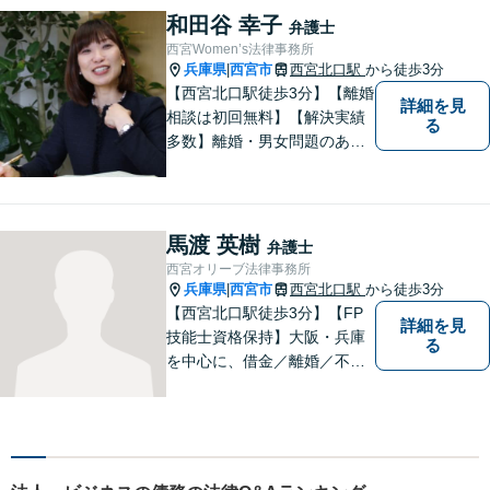
和田谷 幸子
弁護士
西宮Women’s法律事務所
兵庫県
西宮市
西宮北口駅
から徒歩3分
|
【西宮北口駅徒歩3分】【離婚
詳細を見
相談は初回無料】【解決実績
る
多数】離婚・男女問題のあら
ゆる分野で多くの解決実績あ
り。丁寧できめ細やかな対応
で、満足度の高い解決を目指
します。【土日祝日・夜間の
馬渡 英樹
弁護士
ご相談も対応可】【完全個室
西宮オリーブ法律事務所
／お子様同伴でも大丈夫で
兵庫県
西宮市
西宮北口駅
から徒歩3分
|
す】
【西宮北口駅徒歩3分】【FP
詳細を見
技能士資格保持】大阪・兵庫
る
を中心に、借金／離婚／不動
産／相続など幅広いお困りご
とを解決する弁護士です。相
談にいらっしゃる全ての方に
丁寧な対応、アドバイスをさ
せていただきます。