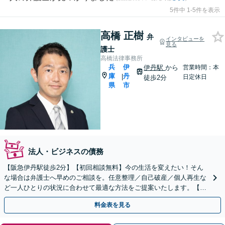
5件中 1-5件を表示
高橋 正樹
弁
インタビューを
見る
護士
高橋法律事務所
兵
伊
伊丹駅
から
営業時間：本
庫
丹
|
日定休日
徒歩2分
県
市
法人・ビジネスの債務
【阪急伊丹駅徒歩2分】【初回相談無料】今の生活を変えたい！そん
な場合は弁護士へ早めのご相談を。任意整理／自己破産／個人再生な
ど一人ひとりの状況に合わせて最適な方法をご提案いたします。【夜
間休日対応可】【オンライン面談可】
料金表を見る