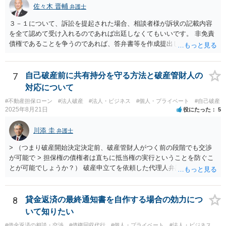
佐々木 晋輔
弁護士
３－１について、訴訟を提起された場合、相談者様が訴状の記載内容
を全て認めて受け入れるのであれば出廷しなくてもいいです。 非免責
債権であることを争うのであれば、答弁書等を作成提出して反論しな
ければなりません。 上記訴訟は破産手続とは別ですので、破産を受任
した弁護士が受ける場合でも、弁護士費用は別途必要になると思いま
す。 ３－２について、上記のとおり、破産とは別で弁護士費用が必要
7
自己破産前に共有持分を守る方法と破産管財人の
になると思います。 費用の額については、弁護士によって異なります
対応について
が、破産手続を受任した弁護士が受けるのであれば、低めの金額で受
#不動産担保ローン
#法人破産
#法人・ビジネス
#個人・プライベート
#自己破産
けてくれるかもしれません。 弁護士を依頼するかどうかは、弁護士費
2025年8月21日
役にたった
5
用と賠償額を比較して決められたらいいと思います。 なお、リース会
社が非免責債権であると主張するのであれば、破産手続の中（免責に
川添 圭
弁護士
対する意見等）で主張すると思いますので、訴訟されるかどうかは破
産手続中に分かると思います。
> （つまり破産開始決定決定前、破産管財人がつく前の段階でも交渉
が可能で > 担保権の債権者は直ちに抵当権の実行ということを防ぐこ
とが可能でしょうか？） 破産申立てを依頼した代理人弁護士が売買に
関与し、売却代金の使途を含めたすべての記録を残すといったやり方
が可能な場合もありますが、オーバーローン事案では売却代金が手元
に残らないことになるため、弁護士としても慎重な判断が求められま
8
貸金返済の最終通知書を自作する場合の効力につ
す。 > 例えば弁護士費用を分割で積立するなど半年、１年かかる場合
いて知りたい
でも かなり率直な（身も蓋もない）意見を述べると、担保に供されて
#借金返済の相談・交渉
#債権回収代行
#個人・プライベート
#法人・ビジネス