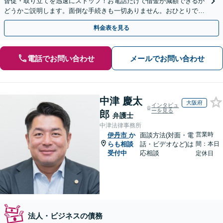
督促・取り立てを迅速にストップ！お電話だけで借金が減額できるか
どうかご説明します。面倒な手続きも一切ありません。おひとりで悩
まず、お気軽にご相談ください。【電話相談可】
料金表を見る
電話でお問い合わせ
メールでお問い合わせ
中津 慶太
大阪府
インタビュ
ーを見る
郎
弁護士
中津法律事務所
営業時
伊丹市
か
面談方法(対面・電
らも相談
話・ビデオなど)は
間：本日
受付中
応相談
定休日
法人・ビジネスの債務