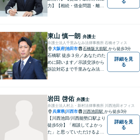
る
力】【相続・借金問題・離
婚】も重点取扱分野です。複
雑な法律問題も、わかりやす
くご説明し、依頼者様に寄り
添って解決を目指します。
東山 慎一朗
弁護士
弁護士法人千里みなみ法律事務所 石橋オフィス
大阪府
池田市
石橋阪大前駅
から徒歩3分
|
石橋駅 徒歩３分／あなたのた
詳細を見
めに闘います／示談交渉から
る
訴訟対応まで千里みなみ法律
事務所にお任せください
岩田 啓佑
弁護士
弁護士法人村上・新村法律事務所 川西池田オフィス
兵庫県
川西市
川西池田駅
から徒歩3分
|
【川西池田/川西能勢口駅より
詳細を見
徒歩5分】「相談してよかっ
る
た」と思っていただけるよう
全力を尽くします。「弁護士