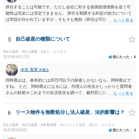
辞任することは可能です。ただし会社に対する損害賠償債務を追う可
能性は完全には否定できません。 辞任を制限する約定の効力について
は学説が分かれていますが，そもそも無効（辞任は可能）と考える説
と，辞任の効力自体は認め，会社に対する債務不履行責任を負わされ
る可能性があると考える説が有力です。 ただし，いずれの説をとった
場合でも，会社にとって「不利な時期」に辞任したときは，「やむを
5
自己破産の種類について
得ない事由」がない限り，会社の損害を賠償しなければならなくなり
ます。 健康上の理由は「やむを得ない事由」の典型ですが，程度によ
#自己破産
#法人破産
#法人・ビジネス
って異なります。 子会社の代表取締役が辞任を認めてくれるのであれ
2019年4月17日
役にたった
6
ば，少なくとも法律上は，親会社（子会社にとっての株主）の承諾は
必要ありません。 なお，子会社の代表取締役には，取締役辞任の登記
水谷 真実
弁護士
をしてもらわなければなりません。 親会社が株主代表訴訟を提起する
同時廃止は、基本的には20万円以下の財産しかないなら、同時廃止で
ことは理論上可能ですが，あなたに対して追及できる責任は，あなた
すね。 ただ、同時廃止になるには、代理人の先生がしっかりと質問者
自身が会社に対して追う責任（例えば任務懈怠責任）の範囲に留まり
さんの財産やこれまでの生活状況を調べて、裁判官に伝える必要があ
ます。子会社の負債をあなたに負わせることはできません。 実際上問
ります。 そこで、代理人の先生としっかり打ち合わせるべきです。そ
題となるのは，親会社からの圧力により，子会社の代表取締役があな
して、代理人の先生が同時廃止でいけるというなら、同時廃止になる
たの辞任に応じてくれない場合ですね。 子会社の代表取締役が全く動
でしょう。
6
リース物件を無断処分し法人破産、法的影響は？
いてくれないと，辞任の登記をするためには，最終的には訴訟を提起
する必要が生じます。
#法人破産
#自己破産
#多重債務
#クレジット会社
#法人・ビジネス
2025年9月8日
役にたった
3