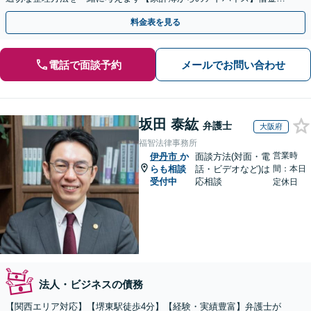
繰り返さない生活再建を目指しましょう。
料金表を見る
電話で面談予約
メールでお問い合わせ
坂田 泰紘
弁護士
大阪府
福智法律事務所
営業時
伊丹市
か
面談方法(対面・電
らも相談
話・ビデオなど)は
間：本日
受付中
応相談
定休日
法人・ビジネスの債務
【関西エリア対応】【堺東駅徒歩4分】【経験・実績豊富】弁護士が