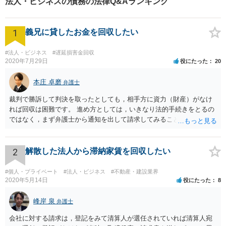
法人・ビジネスの債務の法律Q&Aランキング
1
義兄に貸したお金を回収したい
#法人・ビジネス
#遅延損害金回収
2020年7月29日
役にたった
20
本庄 卓磨
弁護士
裁判で勝訴して判決を取ったとしても，相手方に資力（財産）がなけ
れば回収は困難です。 進め方としては，いきなり法的手続きをとるの
ではなく，まず弁護士から通知を出して請求してみることを検討すべ
きだと思います。
2
解散した法人から滞納家賃を回収したい
#個人・プライベート
#法人・ビジネス
#不動産・建設業界
2020年5月14日
役にたった
8
峰岸 泉
弁護士
会社に対する請求は，登記をみて清算人が選任されていれば清算人宛