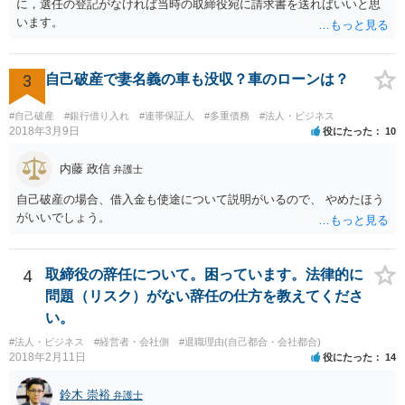
に，選任の登記がなければ当時の取締役宛に請求書を送ればいいと思
います。
3
自己破産で妻名義の車も没収？車のローンは？
#自己破産
#銀行借り入れ
#連帯保証人
#多重債務
#法人・ビジネス
2018年3月9日
役にたった
10
内藤 政信
弁護士
自己破産の場合、借入金も使途について説明がいるので、 やめたほう
がいいでしょう。
4
取締役の辞任について。困っています。法律的に
問題（リスク）がない辞任の仕方を教えてくださ
い。
#法人・ビジネス
#経営者・会社側
#退職理由(自己都合・会社都合)
2018年2月11日
役にたった
14
鈴木 崇裕
弁護士