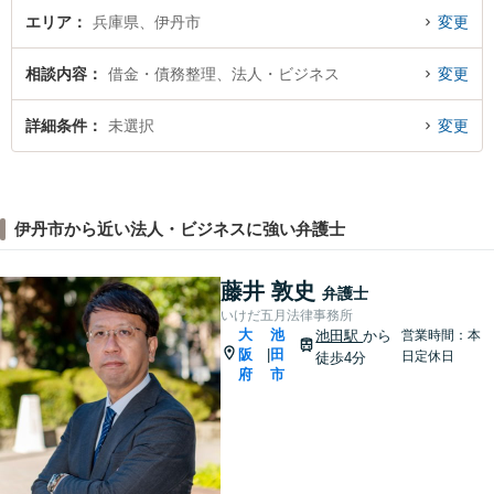
エリア
兵庫県、伊丹市
変更
相談内容
借金・債務整理、法人・ビジネス
変更
詳細条件
未選択
変更
伊丹市から近い法人・ビジネスに強い弁護士
藤井 敦史
弁護士
いけだ五月法律事務所
大
池
池田駅
から
営業時間：本
阪
田
|
日定休日
徒歩4分
府
市