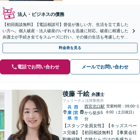
法人・ビジネスの債務
【初回面談無料】【電話相談可】督促が激しい方、生活を立て直した
い方へ。個人破産・法人破産のいずれも迅速に対応。破産に精通した
弁護士が手続き全てをスムーズに行い、その後の生活も考慮したサポ
ートをします。個人再生もお任せください【池田駅2分】
料金表を見る
電話でお問い合わせ
メールでお問い合わせ
後藤 千絵
弁護士
フェリーチェ法律事務所
西宮北口駅
営業時間：09:00~1
兵
西
8:00（土日祝日）
庫
宮
から徒歩5
|
県
市
分
【スタッフ全員女性】【キッズスペー
ス完備】【初回相談無料】【事業会社
勤務経験】女性ならではの共感力とコ