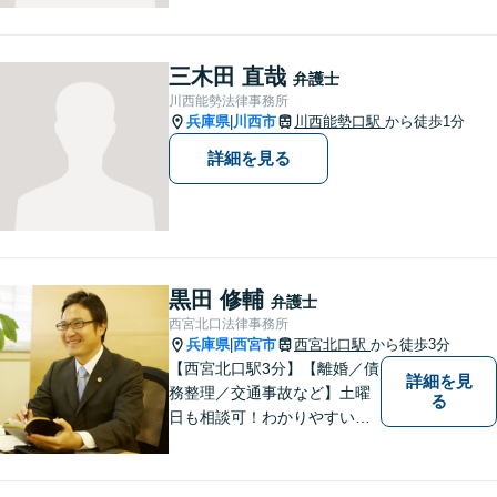
に相談してもいいのかな」と
迷われている方は、躊躇する
ことなく私にご相談くださ
三木田 直哉
弁護士
い。
川西能勢法律事務所
兵庫県
川西市
川西能勢口駅
から徒歩1分
|
詳細を見る
黒田 修輔
弁護士
西宮北口法律事務所
兵庫県
西宮市
西宮北口駅
から徒歩3分
|
【西宮北口駅3分】【離婚／債
詳細を見
務整理／交通事故など】土曜
る
日も相談可！わかりやすい料
金体系、話しやすい弁護士を
目指しています。【交通事
故・借金は無料相談◎】