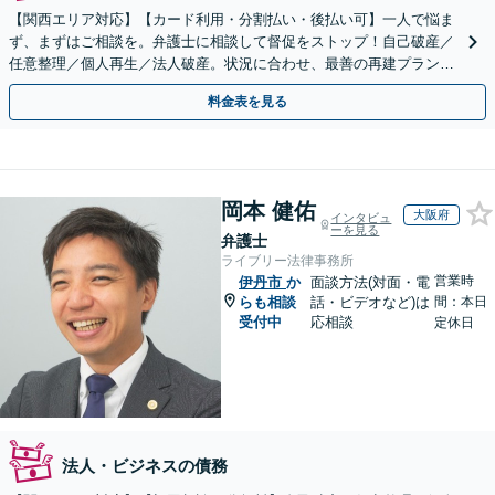
【関西エリア対応】【カード利用・分割払い・後払い可】一人で悩ま
ず、まずはご相談を。弁護士に相談して督促をストップ！自己破産／
任意整理／個人再生／法人破産。状況に合わせ、最善の再建プランを
ご提案【破産管財人経験あり】
料金表を見る
岡本 健佑
大阪府
インタビュ
ーを見る
弁護士
ライブリー法律事務所
営業時
伊丹市
か
面談方法(対面・電
らも相談
話・ビデオなど)は
間：本日
受付中
応相談
定休日
法人・ビジネスの債務