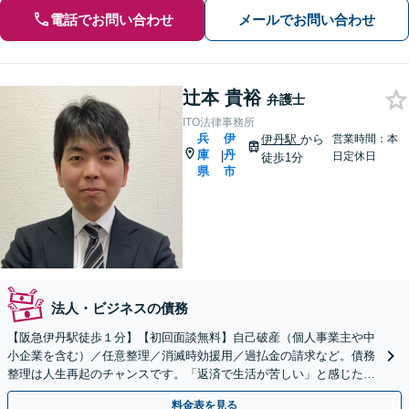
電話でお問い合わせ
メールでお問い合わせ
辻本 貴裕
弁護士
ITO法律事務所
兵
伊
伊丹駅
から
営業時間：本
庫
丹
|
日定休日
徒歩1分
県
市
法人・ビジネスの債務
【阪急伊丹駅徒歩１分】【初回面談無料】自己破産（個人事業主や中
小企業を含む）／任意整理／消滅時効援用／過払金の請求など。債務
整理は人生再起のチャンスです。「返済で生活が苦しい」と感じた
ら、早めにお気軽にご相談ください【法テラス利用可】
料金表を見る