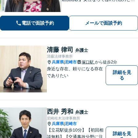
ミュニケーション能力で、時に寄り添
い、時に鋭く交渉を進め、あなたの権
利を守ります。特に離婚や相続など家
電話で面談予約
メールで面談予約
族の事案が得意です。
清藤 律司
弁護士
清藤法律事務所
兵庫県
尼崎市
塚口駅
から徒歩2分
|
身近な存在、頼りになる存在
詳細を見
でありたい
る
西井 秀和
弁護士
尼崎桂木法律事務所
兵庫県
尼崎市
|
【立花駅徒歩10分】【初回相
詳細を見
談無料】【交通事故分野に注