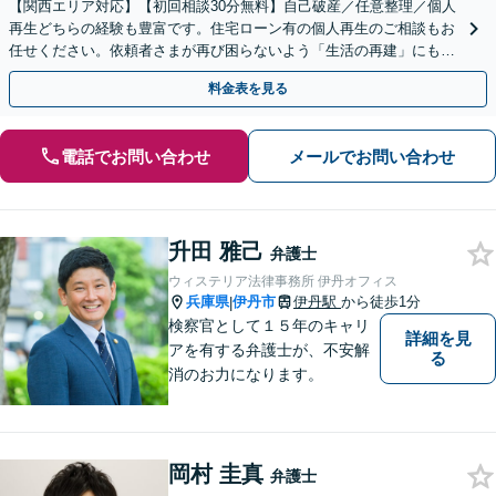
【関西エリア対応】【初回相談30分無料】自己破産／任意整理／個人
再生どちらの経験も豊富です。住宅ローン有の個人再生のご相談もお
任せください。依頼者さまが再び困らないよう「生活の再建」にも気
を配り、経済生活を立て直せるようサポートします
料金表を見る
電話でお問い合わせ
メールでお問い合わせ
升田 雅己
弁護士
ウィステリア法律事務所 伊丹オフィス
兵庫県
伊丹市
伊丹駅
から徒歩1分
|
検察官として１５年のキャリ
詳細を見
アを有する弁護士が、不安解
る
消のお力になります。
岡村 圭真
弁護士