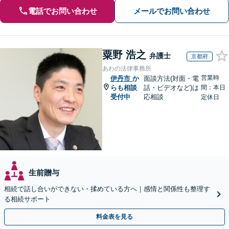
電話でお問い合わせ
メールでお問い合わせ
粟野 浩之
弁護士
京都府
あわの法律事務所
営業時
伊丹市
か
面談方法(対面・電
らも相談
話・ビデオなど)は
間：本日
受付中
応相談
定休日
生前贈与
相続で話し合いができない・揉めている方へ｜感情と関係性も整理す
る相続サポート
料金表を見る