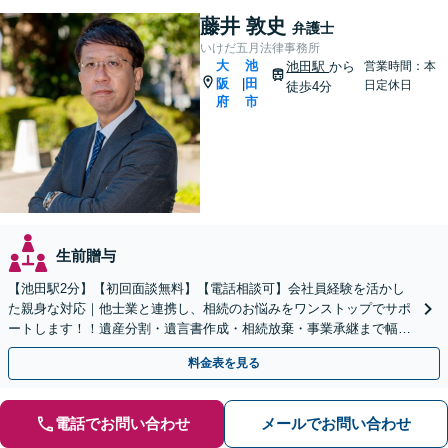
藤井 敦史
弁護士
いけだ五月法律事務所
大
池
池田駅
から
営業時間：本
阪
田
|
日定休日
徒歩4分
府
市
生前贈与
【池田駅2分】【初回面談無料】【電話相談可】会社員経験を活かし
た親身な対応｜他士業と連携し、相続のお悩みをワンストップでサポ
ートします！！遺産分割・遺言書作成・相続放棄・事業承継まで幅広
く対応【休日・夜間対応可】
料金表を見る
電話でお問い合わせ
メールでお問い合わせ