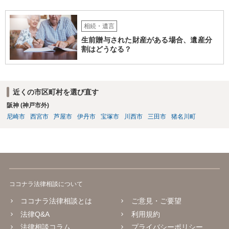
相続・遺言
生前贈与された財産がある場合、遺産分
割はどうなる？
近くの市区町村を選び直す
阪神 (神戸市外)
尼崎市
西宮市
芦屋市
伊丹市
宝塚市
川西市
三田市
猪名川町
ココナラ法律相談について
ココナラ法律相談とは
ご意見・ご要望
法律Q&A
利用規約
法律相談コラム
プライバシーポリシー