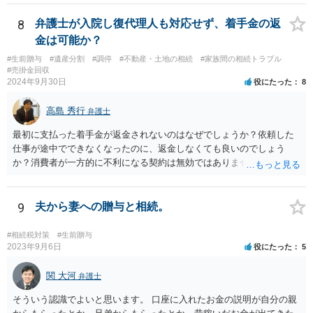
8
弁護士が入院し復代理人も対応せず、着手金の返
金は可能か？
#生前贈与
#遺産分割
#調停
#不動産・土地の相続
#家族間の相続トラブル
#売掛金回収
2024年9月30日
役にたった
8
高島 秀行
弁護士
最初に支払った着手金が返金されないのはなぜでしょうか？依頼した
仕事が途中でできなくなったのに、返金しなくても良いのでしょう
か？消費者が一方的に不利になる契約は無効ではありませんか？
着手金は、前の弁護士が倒れるまでにやった仕事に応じて清算する義
務があると思います。 倒れた弁護士が所属する弁護士会に相談さ
れた方がよいと思います。 倒れた弁護士は脳梗塞で倒れたようで
9
夫から妻への贈与と相続。
すが、 判断能力があり、復代理を倒れた弁護士の判断で復代理を
選任したのか 即ち、復代理人の選任は有効なのかという問題もあ
#相続税対策
#生前贈与
ると思います。
2023年9月6日
役にたった
5
関 大河
弁護士
そういう認識でよいと思います。 口座に入れたお金の説明が自分の親