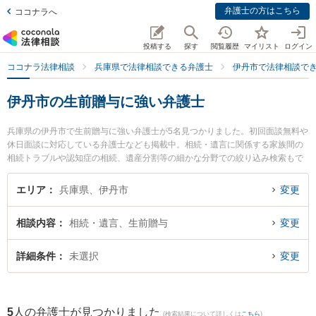
弁護士の方はこちら
ココナラへ
投稿する
探す
閲覧履歴
マイリスト
ログイン
ココナラ法律相談
兵庫県で法律相談できる弁護士
伊丹市で法律相談で
伊丹市の生前贈与に強い弁護士
兵庫県の伊丹市で生前贈与に強い弁護士が5名見つかりました。初回面談無料や
休日面談に対応している弁護士なども掲載中。相続・遺言に関係する家族間の
相続トラブルや認知症の相続、遺産分割等の細かな分野での絞り込み検索もで
き便利です。特に高橋法律事務所の高橋 正樹弁護士やITO法律事務所の辻本 貴
裕弁護士、ブルースター法律事務所の上田 周弁護士のプロフィール情報や弁護
エリア
兵庫県、伊丹市
変更
士費用、強みなどが注目されています。『伊丹市で土日や夜間に発生した生前
贈与のトラブルを今すぐに弁護士に相談したい』『生前贈与のトラブル解決の
相談内容
相続・遺言、生前贈与
変更
実績豊富な近くの弁護士を検索したい』『初回相談無料で生前贈与を法律相談
できる伊丹市内の弁護士に相談予約したい』などでお困りの相談者さんにおす
すめです。
詳細条件
未選択
変更
5
人の弁護士が見つかりました
(検索結果について詳しくは
こちら
)