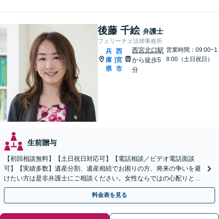
後藤 千絵
弁護士
フェリーチェ法律事務所
西宮北口駅
営業時間：09:00~1
兵
西
8:00（土日祝日）
庫
宮
から徒歩5
|
県
市
分
生前贈与
【初回相談無料】【土日祝日対応可】【電話相談／ビデオ電話面談
可】【実績多数】遺産分割、遺産相続でお困りの方、将来の争いを避
けたい方は是非弁護士にご相談ください。女性ならではの心配りと交
渉力であなたの希望に寄り添います。
料金表を見る