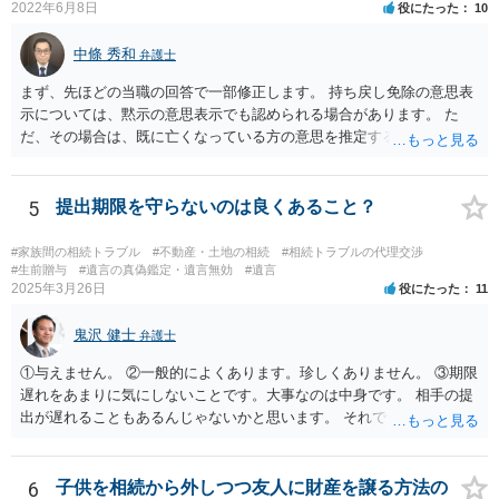
2022年6月8日
役にたった
10
中條 秀和
弁護士
まず、先ほどの当職の回答で一部修正します。 持ち戻し免除の意思表
示については、黙示の意思表示でも認められる場合があります。 た
だ、その場合は、既に亡くなっている方の意思を推定することになり
ますので、なかなか立証のハードルは高いと思われます。それゆえ、
持ち戻し免除の意思表示は書面で明確にしておいていただくべきとい
う結論は変わりません。 誤解を与えるような回答でした。失礼しまし
5
提出期限を守らないのは良くあること？
た。 文言については、「〇〇に対する生前贈与による特別受益の持ち
戻しをすべて免除する」というのがオーソドックスなものですが、ご
#家族間の相続トラブル
#不動産・土地の相続
#相続トラブルの代理交渉
心配ならば、弁護士のところに行って、特別受益となりそうな贈与に
#生前贈与
#遺言の真偽鑑定・遺言無効
#遺言
2025年3月26日
役にたった
11
ついて説明した上で、適切な文言についてご相談してみてはいかがで
しょうか。
鬼沢 健士
弁護士
①与えません。 ②一般的によくあります。珍しくありません。 ③期限
遅れをあまりに気にしないことです。大事なのは中身です。 相手の提
出が遅れることもあるんじゃないかと思います。 それでもあなた有利
にはなりません。
6
子供を相続から外しつつ友人に財産を譲る方法の