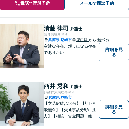
電話で面談予約
メールで面談予約
清藤 律司
弁護士
清藤法律事務所
兵庫県
尼崎市
塚口駅
から徒歩2分
|
身近な存在、頼りになる存在
詳細を見
でありたい
る
西井 秀和
弁護士
尼崎桂木法律事務所
兵庫県
尼崎市
|
【立花駅徒歩10分】【初回相
詳細を見
談無料】【交通事故分野に注
る
力】【相続・借金問題・離
婚】も重点取扱分野です。複
雑な法律問題も、わかりやす