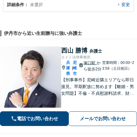
詳細条件
未選択
変更
伊丹市から近い生前贈与に強い弁護士
西山 勝博
弁護士
エイト法律事務所
兵
尼
塚口駅
か
営業時間：00:00~2
庫
崎
|
3:59（土日祝日）
ら徒歩2分
県
市
【刑事事件】尼崎近隣エリアなら即日
接見。早期釈放に努めます【離婚・男
女問題】不倫・不貞慰謝料請求、財産
分与に精通した弁護士です【労働問
題】労災のことならすべてお任せくだ
さい【夜間・休日面談可】【完全個
電話でお問い合わせ
メールでお問い合わせ
室】【阪急塚口駅２分】