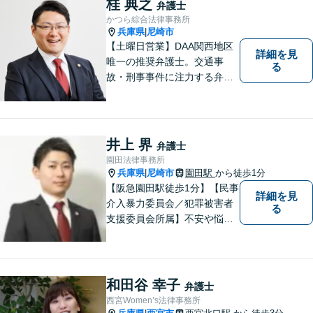
桂 典之
弁護士
かつら綜合法律事務所
兵庫県
尼崎市
|
【土曜日営業】DAA関西地区
詳細を見
唯一の推奨弁護士。交通事
る
故・刑事事件に注力する弁護
士が解決までトータルサポー
ト。あなたの「納得」を重視
し、より良い明日のために。
相続等の幅広い分野に対応。
井上 界
弁護士
【電話・オンライン相談可】
園田法律事務所
兵庫県
尼崎市
園田駅
から徒歩1分
|
【阪急園田駅徒歩1分】【民事
詳細を見
介入暴力委員会／犯罪被害者
る
支援委員会所属】不安や悩み
のある方は、トラブルが発生
する前に気軽にご相談下さ
い。 病気の治療と同じで、早
期の対策こそが解決にとって
和田谷 幸子
弁護士
最も有効な手段です。最高の
西宮Women’s法律事務所
法的サービスを社会の隅々に