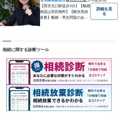
兵庫県
西宮市
西宮北口駅
から徒歩3分
|
まで届けます。
【西宮北口駅徒歩3分】【離婚
詳細を見
相談は初回無料】【解決実績
る
多数】離婚・男女問題のあら
ゆる分野で多くの解決実績あ
り。丁寧できめ細やかな対応
で、満足度の高い解決を目指
します。【土日祝日・夜間の
ご相談も対応可】【完全個室
相続に関する診断ツール
／お子様同伴でも大丈夫で
す】