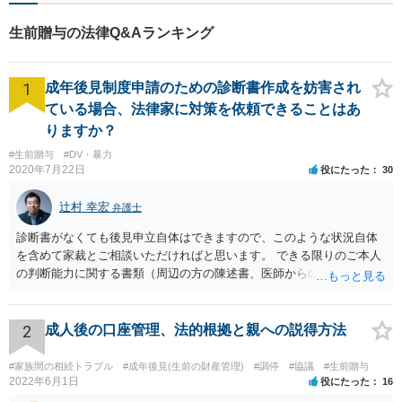
生前贈与の法律Q&Aランキング
1
成年後見制度申請のための診断書作成を妨害され
ている場合、法律家に対策を依頼できることはあ
りますか？
#生前贈与
#DV・暴力
2020年7月22日
役にたった
30
辻村 幸宏
弁護士
診断書がなくても後見申立自体はできますので、このような状況自体
を含めて家裁とご相談いただければと思います。 できる限りのご本人
の判断能力に関する書類（周辺の方の陳述書、医師からの聴取書等）
を整え、家裁の鑑定を経る前提で鑑定費用の予納金を用意し、申立て
をしていただければそこから先は進むのではないかと存じます。 ま
た、Aさんの意向を酌みすぎるあまりに後見申立ができない状況にして
2
成人後の口座管理、法的根拠と親への説得方法
いる施設の問題もありますので、当該地域の地域包括支援センターに
ご相談されるのもひとつの方法です。
#家族間の相続トラブル
#成年後見(生前の財産管理)
#調停
#協議
#生前贈与
2022年6月1日
役にたった
16