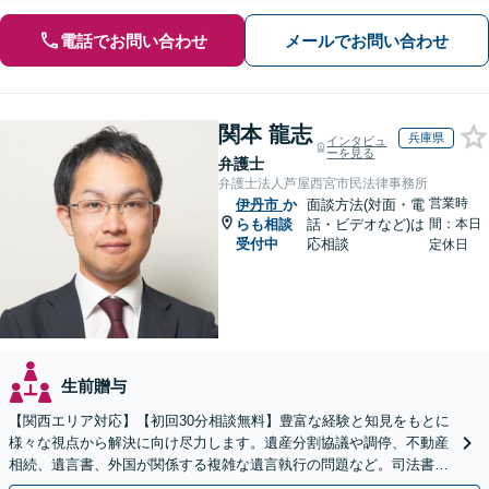
電話でお問い合わせ
メールでお問い合わせ
関本 龍志
兵庫県
インタビュ
ーを見る
弁護士
弁護士法人芦屋西宮市民法律事務所
営業時
伊丹市
か
面談方法(対面・電
らも相談
話・ビデオなど)は
間：本日
受付中
応相談
定休日
生前贈与
【関西エリア対応】【初回30分相談無料】豊富な経験と知見をもとに
様々な視点から解決に向け尽力します。遺産分割協議や調停、不動産
相続、遺言書、外国が関係する複雑な遺言執行の問題など。司法書士
や税理士とも連携し、円滑な解決を【オンライン面談可】