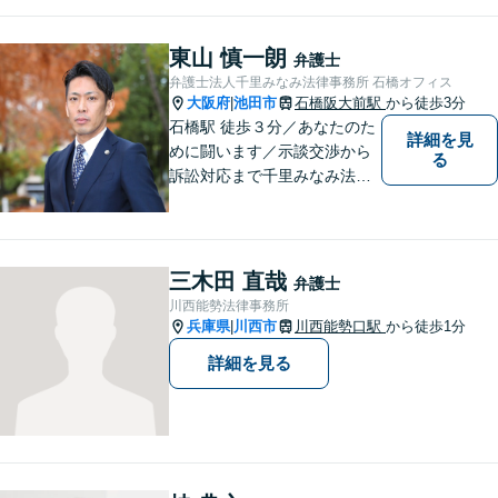
くご説明し、依頼者様に寄り
添って解決を目指します。
東山 慎一朗
弁護士
弁護士法人千里みなみ法律事務所 石橋オフィス
大阪府
池田市
石橋阪大前駅
から徒歩3分
|
石橋駅 徒歩３分／あなたのた
詳細を見
めに闘います／示談交渉から
る
訴訟対応まで千里みなみ法律
事務所にお任せください
三木田 直哉
弁護士
川西能勢法律事務所
兵庫県
川西市
川西能勢口駅
から徒歩1分
|
詳細を見る