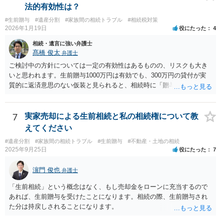
法的有効性は？
#生前贈与
#遺産分割
#家族間の相続トラブル
#相続税対策
2026年1月19日
役にたった
4
相続・遺言に強い弁護士
髙橋 俊太
弁護士
ご検討中の方針については一定の有効性はあるものの、リスクも大き
いと思われます。生前贈与1000万円は有効でも、300万円の貸付が実
質的に返済意思のない仮装と見られると、相続時に「贈与」と評価さ
れ、子から遺留分侵害額請求を受ける可能性があります。 その他の方
法として考えられるものとしては、 ①信託（家族信託・目的信託） 財
産を信託口に移し、受託者（信頼できる友人や専門職）に管理させ、
7
実家売却による生前相続と私の相続権について教
・生存中はあなたの生活費・介護費に優先充当 ・残余を友人や慈善団
えてください
体へ と使途を厳格に指定。相続ではなく信託帰属になるため、子の関
#遺産分割
#家族間の相続トラブル
#生前贈与
#不動産・土地の相続
与を大きく排除できます。 ②遺言＋生命保険の組合せ 生活資金は手元
2025年9月25日
役にたった
7
に残し、余剰資金で受取人を友人・団体にした保険を活用。保険金は
相続財産とは別枠で、遺留分対策にも有効と思われます。 ③負担付死
濵門 俊也
弁護士
因贈与 「介護・見守り等を条件に、死亡時に財産を渡す」契約。条件
不履行なら無効にでき、老後の安心を担保できます。 ④ 寄附予約＋解
「生前相続」という概念はなく、もし売却金をローンに充当するので
除条件 慈善団体への寄附を予約しつつ、資金不足時は解除できる条項
あれば、生前贈与を受けたことになります。相続の際、生前贈与され
を設定。 などがあり得るかと思われます。
た分は持戻しされることになります。