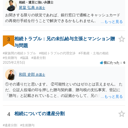
相続・遺言に強い弁護士
尾畠 弘典
弁護士
お聞きする限りの状況であれば、銀行窓口で通帳とキャッシュカード
の再発行手続を行うことで解決できるかもしれません。
3
相続トラブル：兄の未払給与主張とマンション贈
与問題
#家族間の相続トラブル
#相続トラブルの代理交渉
#不動産・土地の相続
#生前贈与
#協議
#遺産分割
2025年2月5日
役にたった
6
和田 史郎
弁護士
①その通りだと思います。 ②可能性といのはゼロとは言えません。 た
だ、公証人役場の印を押した贈与契約書、贈与税の支払事実、登記に
「贈与」と記載されていること、の証拠からして、兄の主張は通らな
いようには思います。 ③④その通りだと思います。 話し合いで折り合
わなければ、遺産分割調停を申し立てて進めるのがベターのような気
がしますね。
4
相続についての遺産分割
#遺産分割
#生前贈与