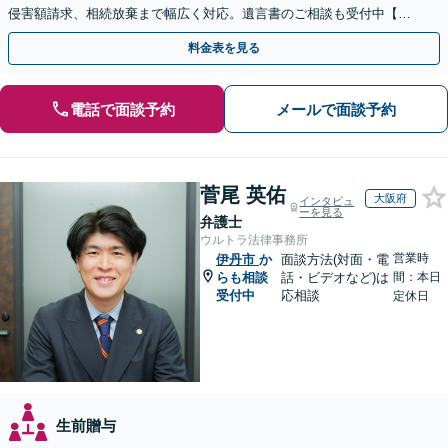
侵害額請求、相続放棄まで幅広く対応。遺言書のご相談も受付中【夜
間・休日面談可】【WEB面談】【完全個室】
料金表を見る
電話で面談予約
メールで面談予約
菅尾 英佑
大阪府
インタビュ
ーを見る
弁護士
ウルトラ法律事務所
営業時
伊丹市
か
面談方法(対面・電
らも相談
話・ビデオなど)は
間：本日
受付中
応相談
定休日
生前贈与