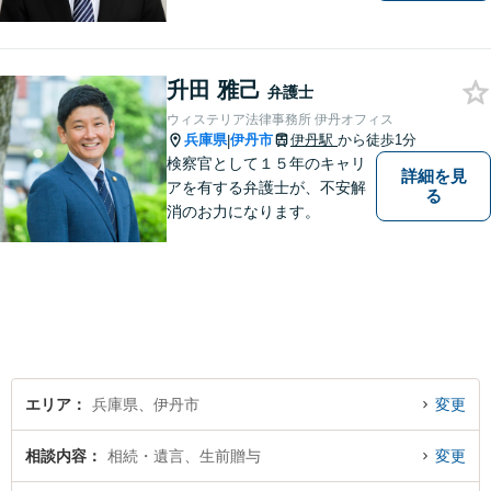
迅速な対応で、「救急救命医
のような弁護士」を目指しま
す。広い視野とユーモアを忘
升田 雅己
れず、尽力してまいります。
弁護士
【メーカー法務経験あり】
ウィステリア法律事務所 伊丹オフィス
兵庫県
伊丹市
伊丹駅
から徒歩1分
|
検察官として１５年のキャリ
詳細を見
アを有する弁護士が、不安解
る
消のお力になります。
エリア
兵庫県、伊丹市
変更
相談内容
相続・遺言、生前贈与
変更