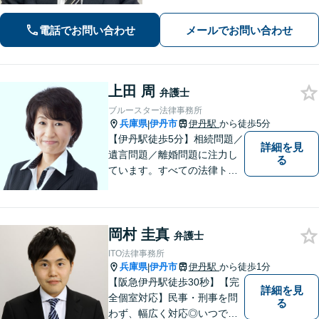
（労働者側・使用者側どちらも対応）
／刑事事件（被害者側も対応）／相続
電話でお問い合わせ
メールでお問い合わせ
／離婚問題など。まずはお気軽にご相
談ください
上田 周
弁護士
ブルースター法律事務所
兵庫県
伊丹市
伊丹駅
から徒歩5分
|
【伊丹駅徒歩5分】相続問題／
詳細を見
遺言問題／離婚問題に注力し
る
ています。すべての法律トラ
ブルに、ひとりの弁護士がオ
ールインワンでご対応しま
す。事務所名には、ご相談者
岡村 圭真
様と信頼関係を築いて紛争解
弁護士
決し、解決後の人生を幸せに
ITO法律事務所
過ごして頂きたいと願いを込
兵庫県
伊丹市
伊丹駅
から徒歩1分
|
めています。
【阪急伊丹駅徒歩30秒】【完
詳細を見
全個室対応】民事・刑事を問
る
わず、幅広く対応◎いつでも