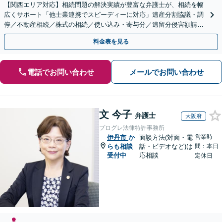
【関西エリア対応】相続問題の解決実績が豊富な弁護士が、相続を幅
広くサポート「他士業連携でスピーディーに対応」遺産分割協議・調
停／不動産相続／株式の相続／使い込み・寄与分／遺留分侵害額請求
／相続放棄（借金の相続）／遺言書作成
料金表を見る
電話でお問い合わせ
メールでお問い合わせ
文 今子
弁護士
大阪府
プログレ法律特許事務所
営業時
伊丹市
か
面談方法(対面・電
らも相談
話・ビデオなど)は
間：本日
受付中
応相談
定休日