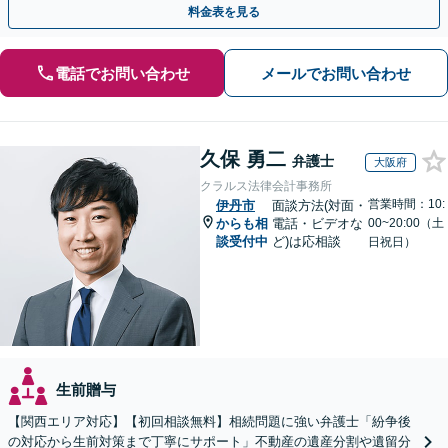
料金表を見る
電話でお問い合わせ
メールでお問い合わせ
久保 勇二
弁護士
大阪府
クラルス法律会計事務所
営業時間：10:
伊丹市
面談方法(対面・
からも相
電話・ビデオな
00~20:00（土
談受付中
ど)は応相談
日祝日）
生前贈与
【関西エリア対応】【初回相談無料】相続問題に強い弁護士「紛争後
の対応から生前対策まで丁寧にサポート」不動産の遺産分割や遺留分