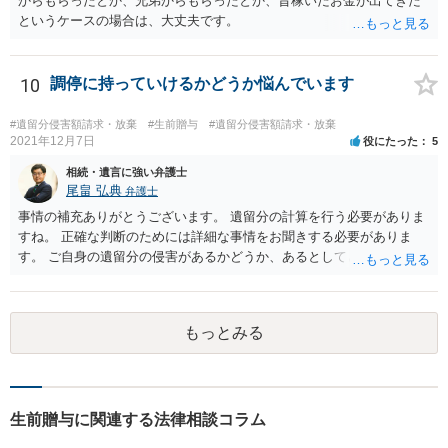
からもらったとか、兄弟からもらったとか、昔稼いだお金が出てきた
というケースの場合は、大丈夫です。
10
調停に持っていけるかどうか悩んでいます
#遺留分侵害額請求・放棄
#生前贈与
#遺留分侵害額請求・放棄
2021年12月7日
役にたった
5
相続・遺言に強い弁護士
尾畠 弘典
弁護士
事情の補充ありがとうございます。 遺留分の計算を行う必要がありま
すね。 正確な判断のためには詳細な事情をお聞きする必要がありま
す。 ご自身の遺留分の侵害があるかどうか、あるとしてどの程度の金
額となるかを正確に把握されたいのであれば、一度お近くの弁護士に
相談されるのが良いと思います。
もっとみる
生前贈与に関連する法律相談コラム