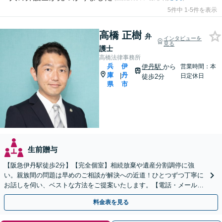
5件中 1-5件を表示
高橋 正樹
弁
インタビューを
見る
護士
高橋法律事務所
兵
伊
伊丹駅
から
営業時間：本
庫
丹
|
日定休日
徒歩2分
県
市
生前贈与
【阪急伊丹駅徒歩2分】【完全個室】相続放棄や遺産分割調停に強
い。親族間の問題は早めのご相談が解決への近道！ひとつずつ丁寧に
お話しを伺い、ベストな方法をご提案いたします。【電話・メール相
談初回無料】【休日夜間対応可】【オンライン可能】
料金表を見る