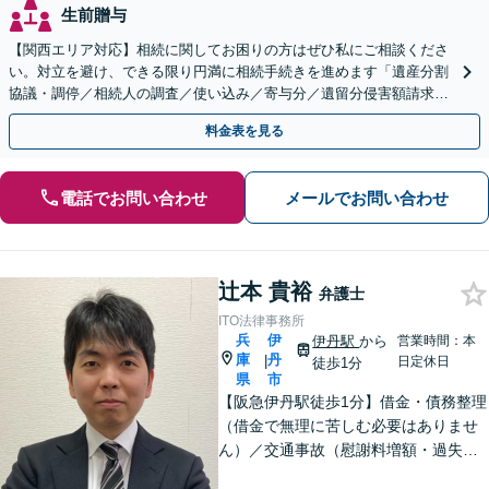
生前贈与
【関西エリア対応】相続に関してお困りの方はぜひ私にご相談くださ
い。対立を避け、できる限り円満に相続手続きを進めます「遺産分割
協議・調停／相続人の調査／使い込み／寄与分／遺留分侵害額請求／
相続放棄（借金の相続）／遺言書作成【休日・夜間相談可】
料金表を見る
電話でお問い合わせ
メールでお問い合わせ
辻本 貴裕
弁護士
ITO法律事務所
兵
伊
伊丹駅
から
営業時間：本
庫
丹
|
日定休日
徒歩1分
県
市
【阪急伊丹駅徒歩1分】借金・債務整理
（借金で無理に苦しむ必要はありませ
ん）／交通事故（慰謝料増額・過失割
合に関するご相談など）／労働事件