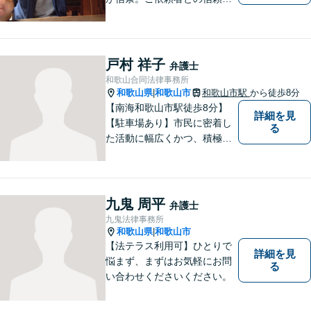
係を大切にしています。お悩
みのことがございましたら、
まずはご相談ください。適切
な解決策を提案させていただ
戸村 祥子
弁護士
きます。
和歌山合同法律事務所
和歌山県
和歌山市
和歌山市駅
から徒歩8分
|
【南海和歌山市駅徒歩8分】
詳細を見
【駐車場あり】市民に密着し
る
た活動に幅広くかつ、積極的
に取り組んでいます。離婚問
題／相続問題／刑事事件／借
金問題／労働問題など、幅広
く対応可能。【地域に根ざし
九鬼 周平
弁護士
た弁護士】法律トラブルでお
九鬼法律事務所
悩みの方は、お気軽にご相談
和歌山県
和歌山市
|
ください。
【法テラス利用可】ひとりで
詳細を見
悩まず、まずはお気軽にお問
る
い合わせくださいください。