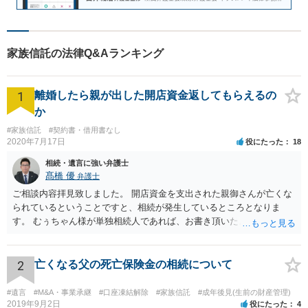
家族信託の法律Q&Aランキング
1
離婚したら親が出した開店資金返してもらえるの
か
#家族信託
#契約書・借用書なし
2020年7月17日
役にたった
18
相続・遺言に強い弁護士
髙橋 優
弁護士
ご相談内容拝見致しました。 開店資金を支出された親御さんが亡くな
られているということですと、相続が発生しているところとなりま
す。 むぅちゃん様が単独相続人であれば、お書き頂いたような方法で
ご主人に書面を書いてもらうことで対応は可能かと思います。 他にも
相続人おられるということであれば、他の相続人との協議が必要とな
るところです。 また、当該点とは別にご主人から貸付ではなく贈与で
2
亡くなる父の死亡保険金の相続について
あると主張される可能性がございます。 その場合には、貸付であるこ
とを伺わせる事情をどれだけ積み重ねることが出来るか、というとこ
#遺言
#M&A・事業承継
#口座凍結解除
#家族信託
#成年後見(生前の財産管理)
ろとなります。 返済の事実や、返済を約束するメール等です。 金額の
2019年9月2日
役にたった
4