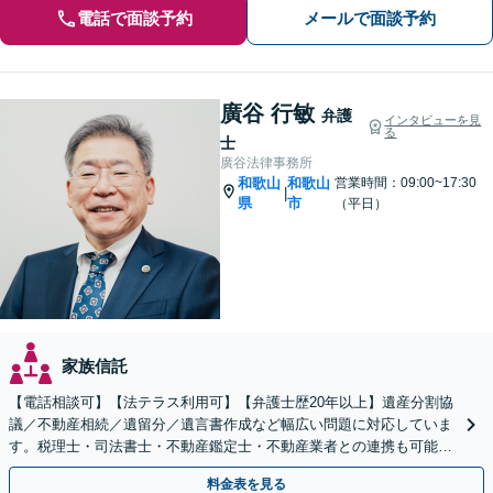
電話で面談予約
メールで面談予約
廣谷 行敏
弁護
インタビューを見
る
士
廣谷法律事務所
和歌山
和歌山
営業時間：09:00~17:30
|
県
市
（平日）
家族信託
【電話相談可】【法テラス利用可】【弁護士歴20年以上】遺産分割協
議／不動産相続／遺留分／遺言書作成など幅広い問題に対応していま
す。税理士・司法書士・不動産鑑定士・不動産業者との連携も可能。
生前対策をお考えの方はお早めにご相談ください
料金表を見る