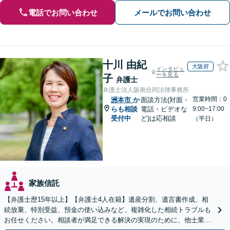
電話でお問い合わせ
メールでお問い合わせ
十川 由紀
大阪府
インタビュ
ーを見る
子
弁護士
弁護士法人阪南合同法律事務所
営業時間：0
洲本市
か
面談方法(対面・
らも相談
電話・ビデオな
9:00~17:00
受付中
ど)は応相談
（平日）
家族信託
【弁護士歴15年以上】【弁護士4人在籍】遺産分割、遺言書作成、相
続放棄、特別受益、預金の使い込みなど、複雑化した相続トラブルも
お任せください。相談者が満足できる解決の実現のために、他士業と