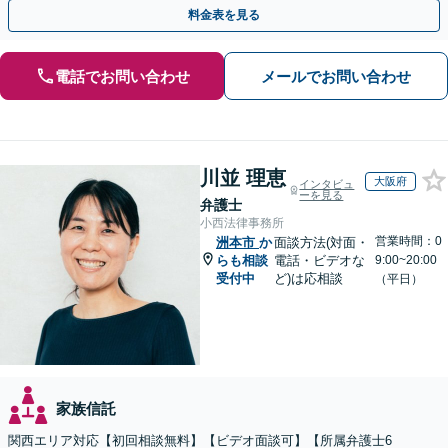
連携し最善を尽くします【完全個室】
料金表を見る
電話でお問い合わせ
メールでお問い合わせ
川並 理恵
大阪府
インタビュ
ーを見る
弁護士
小西法律事務所
営業時間：0
洲本市
か
面談方法(対面・
らも相談
電話・ビデオな
9:00~20:00
受付中
ど)は応相談
（平日）
家族信託
関西エリア対応【初回相談無料】【ビデオ面談可】【所属弁護士6