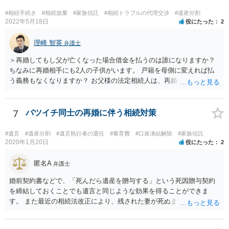
#相続手続き
#相続放棄
#家族信託
#相続トラブルの代理交渉
#遺産分割
2022年5月18日
役にたった
2
理崎 智英
弁護士
＞再婚してもし父が亡くなった場合借金を払うのは誰になりますか？
ちなみに再婚相手にも2人の子供がいます。 戸籍を母側に変えれば払
う義務もなくなりますか？ お父様の法定相続人は、再婚相手とご相談
者様なので、お父様の借金はご相談者様も相続することになります。
戸籍がどこにあるのかは関係ありません。 ただし、お父様が亡くなっ
たことを知ってから３か月以内に家庭裁判所にて「相続放棄」の手続
7
バツイチ同士の再婚に伴う相続対策
をすれば、ご相談者様はお父様の借金は相続しません。
#遺言
#遺産分割
#遺言執行者の選任
#養育費
#口座凍結解除
#家族信託
2020年1月20日
役にたった
2
匿名A
弁護士
婚前契約書などで、「死んだら遺産を贈与する」という死因贈与契約
を締結しておくことでも遺言と同じような効果を得ることができま
す。 また最近の相続法改正により、残された妻が死ぬまで家に住み続
けられる権利として「配偶者居住権」という制度が設けられましたの
で、その制度を活用する方法も考えられます。 もし契約書の作成まで