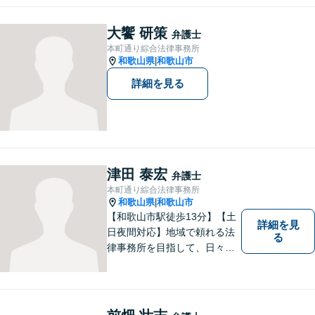
大饗 研策
弁護士
本町通り綜合法律事務所
和歌山県
和歌山市
|
詳細を見る
津田 泰宏
弁護士
本町通り綜合法律事務所
和歌山県
和歌山市
|
【和歌山市駅徒歩13分】【土
詳細を見
日夜間対応】地域で頼れる法
る
律事務所を目指して、日々尽
力しています。刑事事件／交
通事故／相続／その他一般の
民事事件など、幅広く対応可
能です。まずはお気軽にご相