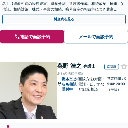
名】【遺産相続の経験豊富】遺産分割、遺言書作成、相続放棄、民事
信託、相続対策、株式・事業の相続、暗号資産の相続等につき豊富な
対応実績。【バリアフリー】【完全個室対応】
料金表を見る
電話で面談予約
メールで面談予約
粟野 浩之
弁護士
京都府
あわの法律事務所
営業時間：0
洲本市
か
面談方法(対面・
らも相談
電話・ビデオな
9:00~20:00
受付中
ど)は応相談
（平日）