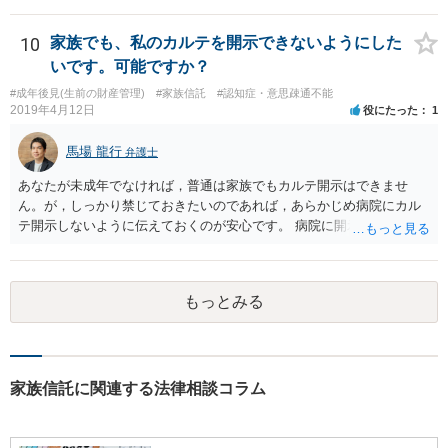
10
家族でも、私のカルテを開示できないようにした
いです。可能ですか？
#成年後見(生前の財産管理)
#家族信託
#認知症・意思疎通不能
2019年4月12日
役にたった
1
馬場 龍行
弁護士
あなたが未成年でなければ，普通は家族でもカルテ開示はできませ
ん。が，しっかり禁じておきたいのであれば，あらかじめ病院にカル
テ開示しないように伝えておくのが安心です。 病院に開示しないよう
に伝える書面を作ることはできますが，それがなくても開示はされる
可能性は低いのでコストパフォーマンスとしてはどうかなという感じ
がします。
もっとみる
家族信託に関連する法律相談コラム