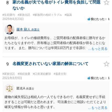
視野に入れておられる場合は、お近くの弁護士、できれば相続に強い
8
家の名義が夫でも母がトイレ費用を負担して問題
弁護士にご相談なさるとよいでしょう。
ないか
#生前贈与
#家族信託
#家族間の相続トラブル
#協議
2025年8月23日
役にたった
1
藤本 顯人
弁護士
お母様が、トイレの修繕費用を、ご質問者様の配偶者様に贈与するか
たちとなりますので、所有権はご質問者様の配偶者様が得ることにな
ります。 また、贈与については年間110万円まで非課税であり、トイ
レの修繕費であればこの枠内に収まると思います。
9
名義変更されていない家屋の解体について
#家族信託
#相続放棄
#口座凍結解除
#遺産分割
2021年8月6日
役にたった
1
匿名A
弁護士
建物の滅失登記は相続人の一人でもできるので、名義変更せずに手続
きすることは可能だと思われます。 司法書士にご相談いただくとより
確実な情報が得られると思います。