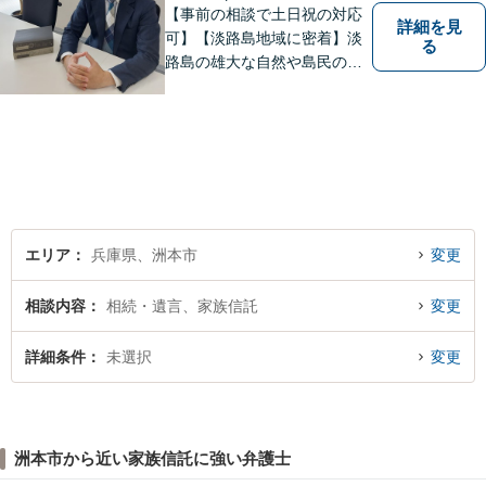
【事前の相談で土日祝の対応
詳細を見
可】【淡路島地域に密着】淡
る
路島の雄大な自然や島民の
方々の温かい人柄の魅力に触
れ、この地で弁護士活動に全
力で励んでおります。事前の
ご相談で土日祝・時間外対応
が可能です。
エリア
兵庫県、洲本市
変更
相談内容
相続・遺言、家族信託
変更
詳細条件
未選択
変更
洲本市から近い家族信託に強い弁護士