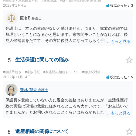
#認知症・意思疎通不能
#家族信託
#成年後見(生前の財産管理)
2023年1月4日
役にたった
3
匿名B
弁護士
弁護士は、本人の依頼がないと動けません。つまり、家族の依頼では
無理ということになるかと思います。家族間争いごとがなければ、後
見人候補者をたてて、その方に後見人になってもらう手続をすすめた
ほうが、今後もいろいろやりやすくなると思います。
5
生活保護に関しての悩み
#相続手続き
#家族信託
#家族間の相続トラブル
#相続税対策
2022年11月14日
役にたった
5
寺林 智栄
弁護士
保護費を受給していない方に返金の義務はありませんが、生活保護行
政の実務は現場の裁量に任されるところも大きいので、「お支払いで
きませんか」とお伺いされることくらいはあるかもしれません。 通報
するかどうかは、あなたとお父さんの妹さんとの関係などを総合的に
考えてご判断いただくのが良いと思います。
6
遺産相続の関係について