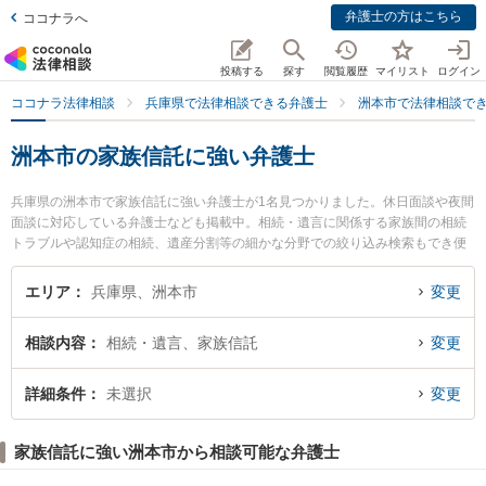
弁護士の方はこちら
ココナラへ
投稿する
探す
閲覧履歴
マイリスト
ログイン
ココナラ法律相談
兵庫県で法律相談できる弁護士
洲本市で法律相談で
洲本市の家族信託に強い弁護士
兵庫県の洲本市で家族信託に強い弁護士が1名見つかりました。休日面談や夜間
面談に対応している弁護士なども掲載中。相続・遺言に関係する家族間の相続
トラブルや認知症の相続、遺産分割等の細かな分野での絞り込み検索もでき便
利です。特に洲本さかえ法律事務所の永澤 徹弁護士のプロフィール情報や弁護
士費用、強みなどが注目されています。『洲本市で土日や夜間に発生した家族
エリア
兵庫県、洲本市
変更
信託のトラブルを今すぐに弁護士に相談したい』『家族信託のトラブル解決の
実績豊富な近くの弁護士を検索したい』『初回相談無料で家族信託を法律相談
相談内容
相続・遺言、家族信託
変更
できる洲本市内の弁護士に相談予約したい』などでお困りの相談者さんにおす
すめです。
詳細条件
未選択
変更
家族信託に強い洲本市から相談可能な弁護士