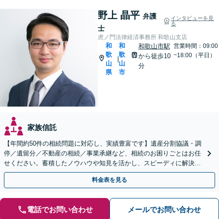
野上 晶平
弁護
インタビューを見
る
士
虎ノ門法律経済事務所 和歌山支店
和
和
和歌山市駅
営業時間：09:00
歌
歌
~18:00（平日）
から徒歩10
|
山
山
分
県
市
家族信託
【年間約50件の相続問題に対応し、実績豊富です】遺産分割協議・調
停／遺留分／不動産の相続／事業承継など、相続のお困りごとはお任
せください。蓄積したノウハウや知見を活かし、スピーディに解決を
目指します【初回相談30分無料】【和歌山市駅５分】
料金表を見る
電話でお問い合わせ
メールでお問い合わせ