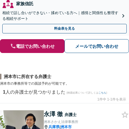
家族信託
相続で話し合いができない・揉めている方へ｜感情と関係性も整理す
る相続サポート
料金表を見る
電話でお問い合わせ
メールでお問い合わせ
洲本市に所在する弁護士
洲本市の事務所等での面談予約が可能です。
1
人の弁護士が見つかりました
(検索結果について詳しくは
こちら
)
1件中 1-1件を表示
永澤 徹
弁護士
洲本さかえ法律事務所
兵庫県
洲本市
|