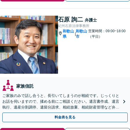
石原 詢二
弁護士
紀州石原法律事務所
和歌山
和歌山
営業時間：09:00~18:00
|
県
市
（平日）
家族信託
ご家族のみで話し合うと、長引いてしまうのが相続です。じっくりと
お話を伺いますので、揉める前にご相談ください。遺言書作成、遺言
執行、遺産分割調停、遺留分請求、相続放棄、相続財産管理など弁護
士にお任せください。【女性スタッフ在籍】
料金表を見る