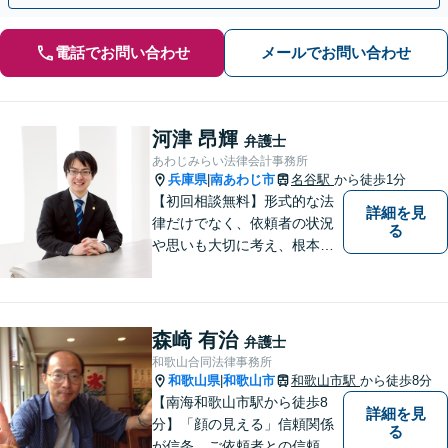
電話でお問い合わせ
メールでお問い合わせ
河津 昂輝
弁護士
あわじみらい法律会計事務所
兵庫県
南あわじ市
名谷駅
から徒歩1分
|
【初回相談無料】形式的な法
詳細を見
律だけでなく、依頼者の状況
る
や思いも大切に考え、根本的
なトラブル解決を目指して全
力で取り組んでいます。 相談
者の立場に寄り添い、一人ひ
とりに合ったサポートを心が
森崎 有治
弁護士
けています。【夜間・休日相
和歌山合同法律事務所
談可能】【オンライン出張相
和歌山県
和歌山市
和歌山市駅
から徒歩8分
|
談可】
【南海和歌山市駅から徒歩8
詳細を見
分】「顔の見える」信頼関係
る
が信条。ご依頼者との信頼関