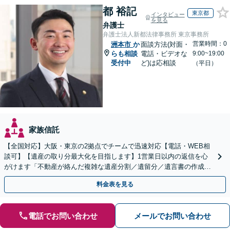
都 裕記
東京都
インタビュー
を見る
弁護士
弁護士法人新都法律事務所 東京事務所
営業時間：0
洲本市
か
面談方法(対面・
らも相談
電話・ビデオな
9:00~19:00
受付中
ど)は応相談
（平日）
家族信託
【全国対応】大阪・東京の2拠点でチームで迅速対応【電話・WEB相
談可】【遺産の取り分最大化を目指します】1営業日以内の返信を心
がけます「不動産が絡んだ複雑な遺産分割／遺留分／遺言書の作成・
執行／事業承継など、お任せください」【休日相談あり】
料金表を見る
電話でお問い合わせ
メールでお問い合わせ