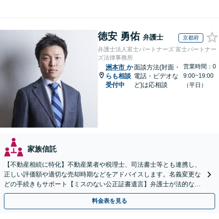
徳安 勇佑
弁護士
京都府
弁護士法人富士パートナーズ 富士パートナー
ズ法律事務所
営業時間：0
洲本市
か
面談方法(対面・
らも相談
電話・ビデオな
9:00~19:00
受付中
ど)は応相談
（平日）
家族信託
【不動産相続に特化】不動産業者や税理士、司法書士等とも連携し、
正しい評価額や適切な売却時期などをアドバイスします。名義変更な
どの手続きもサポート【ミスのない公正証書遺言】弁護士が法的な観
点から遺言書を作成します。
料金表を見る