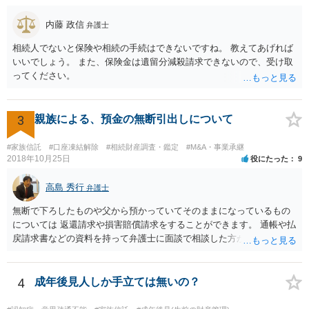
大きさや状況を考えると、一つ一つの問題を解決し、万が一に備えて
おく方が宜しいかと思います。 緊急という訳ではないかと思います
内藤 政信
弁護士
が、事前準備が早い方が有効な手段が増える傾向にありますので、早
相続人でないと保険や相続の手続はできないですね。 教えてあげれば
目に弁護士を入れられることを御検討頂くと良いかと思います。
いいでしょう。 また、保険金は遺留分減殺請求できないので、受け取
ってください。
3
親族による、預金の無断引出しについて
#家族信託
#口座凍結解除
#相続財産調査・鑑定
#M&A・事業承継
2018年10月25日
役にたった
9
高島 秀行
弁護士
無断で下ろしたものや父から預かっていてそのままになっているもの
については 返還請求や損害賠償請求をすることができます。 通帳や払
戻請求書などの資料を持って弁護士に面談で相談した方がよいと思い
ます。
4
成年後見人しか手立ては無いの？