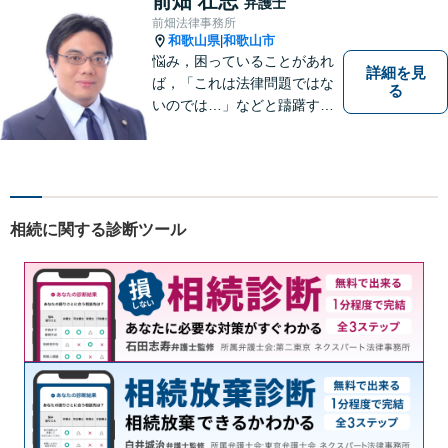
前畑 壮志
弁護士
談ください。
前畑法律事務所
和歌山県
和歌山市
|
悩み，困っていることがあれ
詳細を見
ば，「これは法律問題ではな
る
いのでは…」などと躊躇する
ことなく，「まずは相談して
みよう」と法律相談にお越し
いただける事務所を目指して
おります。弁護士前畑壮志は
全力で，最善の答えを探せる
相続に関する診断ツール
ようお手伝いいたします。