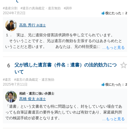
て
#遺産分割
#遺言の真偽鑑定・遺言無効
#調停
2024年7月2日
役にたった
2
高島 秀行
弁護士
１． 実は、兄に遺留分侵害請求調停を申し立てられています。
そういうことですと、兄は遺言の無効を主張するのはあきらめたと
いうことだと思います。 あなたは、兄の特別受益について立証し
て、遺留分の問題を解決すればよいと思います。 弁護士に面談で
詳しい事情を話して相談された方がよいと思います。
6
父が残した遺言書（件名：遺書）の法的効力につ
いて
#遺言
#遺言の真偽鑑定・遺言無効
2025年7月11日
役にたった
2
相続・遺言に強い弁護士
髙橋 俊太
弁護士
「遺書」という文書名でも特に問題はなく、封をしていない場合であ
っても自筆証書遺言の要件を満たしていれば有効であり、家庭裁判所
での検認手続が必要となります。