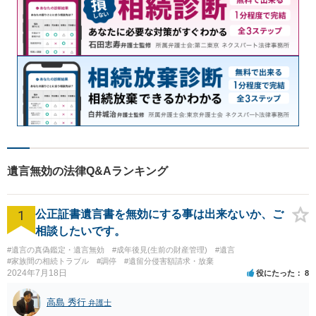
遺言無効の法律Q&Aランキング
1
公正証書遺言書を無効にする事は出来ないか、ご
相談したいです。
#遺言の真偽鑑定・遺言無効
#成年後見(生前の財産管理)
#遺言
#家族間の相続トラブル
#調停
#遺留分侵害額請求・放棄
2024年7月18日
役にたった
8
高島 秀行
弁護士