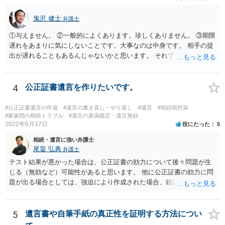
鬼沢 健士
弁護士
①与えません。 ②一般的によくあります。珍しくありません。 ③期限
遅れをあまりに気にしないことです。大事なのは中身です。 相手の提
出が遅れることもあるんじゃないかと思います。 それでもあなた有利
にはなりません。
4
公正証書遺言を作りたいです。
#公正証書遺言の作成
#遺言の書き直し・やり直し
#遺言
#相続税対策
#家族間の相続トラブル
#遺言の真偽鑑定・遺言無効
2022年6月17日
役にたった
5
相続・遺言に強い弁護士
尾畠 弘典
弁護士
テスト結果が悪かった場合は、公正証書の効力について後々問題が生
じる（無効など）可能性があると思います。 他に公正証書の効力に問
題が出る場合としては、強迫により作成された場合、錯誤（勘違い）
の場合などがあります。 遺言の対象となる財産の多寡などにもよりま
すが、弁護士に作成を依頼する場合は、１０～数十万円程度になるケ
ースが多いと思います。 報酬体系は、弁護士ごとに異なりますので一
5
遺言書や自筆手紙の真正性を証明する方法につい
律の基準はありません。