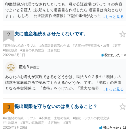
印鑑登録が代理でなされたとしても、母が公証役場に行って その内容
でよいと公証人に説明をして遺言書を作成したら 遺言書は有効となり
ます。 むしろ、 公正証書作成前後に下記の事情があったことが証明で
きれば判断能力がなく 無効だったと主張することが可能です。 翌年1
月に携帯が新しくなった母からの第一声は「ここにいたら殺される」
「面会に来てくれ」で、長男に聞くと「面会は出来ない。俺は携帯電
2
夫に遺産相続をさせたくないです。
話の使い方を教える為に会っている」「母の話は聞かなくて良い」と
電話が切れました。その後の電話でも「食事に毒が入っている」「体
#家族間の相続トラブル
#自筆証書遺言の作成
#遺留分侵害額請求・放棄
#遺言
にチップが埋められている」等、おかしかったです。 当時の診療記
#相続放棄
#遺言の真偽鑑定・遺言無効
2022年3月1日
役にたった
8
録、介護認定の資料、介護記録を取得して 弁護士に面談で相談された
方がよいと思います。
匿名B
弁護士
あなたのお考えが実現できるかどうかは、民法８９２条の「廃除」の
請求を家庭裁判所で認めてもらえるかどうか、です。「廃除」の理由
となる事実関係は、「虐待」をうけたか、「重大な侮辱」を受けた
か、推定相続人たる夫に「その他著しい非行」があったか否かです。
「廃除」は遺言でも可能です（民法８９３条）。 弁護士に具体的な事
情を話して相談して、「廃除」が可能か、実際に法律相談を受けるこ
3
提出期限を守らないのは良くあること？
とをお勧めします。
#家族間の相続トラブル
#不動産・土地の相続
#相続トラブルの代理交渉
#生前贈与
#遺言の真偽鑑定・遺言無効
#遺言
2025年3月26日
役にたった
11