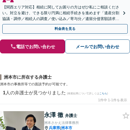
【関西エリア対応】相続に関してお困りの方はぜひ私にご相談くださ
い。対立を避け、できる限り円満に相続手続きを進めます「遺産分割
協議・調停／相続人の調査／使い込み／寄与分／遺留分侵害額請求／
相続放棄（借金の相続）／遺言書作成【休日・夜間相談可】
料金表を見る
電話でお問い合わせ
メールでお問い合わせ
洲本市に所在する弁護士
洲本市の事務所等での面談予約が可能です。
1
人の弁護士が見つかりました
(検索結果について詳しくは
こちら
)
1件中 1-1件を表示
永澤 徹
弁護士
洲本さかえ法律事務所
兵庫県
洲本市
|