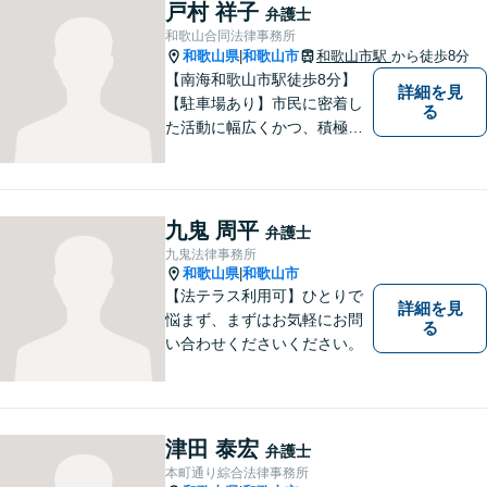
【当日／夜間／応相談】お悩
戸村 祥子
弁護士
み事がございましたら、お気
和歌山合同法律事務所
軽にご相談下さい。
和歌山県
和歌山市
和歌山市駅
から徒歩8分
|
【南海和歌山市駅徒歩8分】
詳細を見
【駐車場あり】市民に密着し
る
た活動に幅広くかつ、積極的
に取り組んでいます。離婚問
題／相続問題／刑事事件／借
金問題／労働問題など、幅広
く対応可能。【地域に根ざし
九鬼 周平
弁護士
た弁護士】法律トラブルでお
九鬼法律事務所
悩みの方は、お気軽にご相談
和歌山県
和歌山市
|
ください。
【法テラス利用可】ひとりで
詳細を見
悩まず、まずはお気軽にお問
る
い合わせくださいください。
津田 泰宏
弁護士
本町通り綜合法律事務所