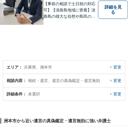
【事前の相談で土日祝の対応
詳細を見
可】【淡路島地域に密着】淡
る
路島の雄大な自然や島民の
方々の温かい人柄の魅力に触
れ、この地で弁護士活動に全
力で励んでおります。事前の
ご相談で土日祝・時間外対応
が可能です。
エリア
兵庫県、洲本市
変更
相談内容
相続・遺言、遺言の真偽鑑定・遺言無効
変更
詳細条件
未選択
変更
洲本市から近い遺言の真偽鑑定・遺言無効に強い弁護士