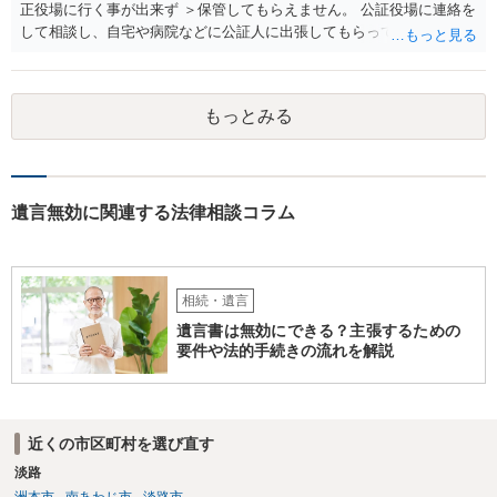
正役場に行く事が出来ず ＞保管してもらえません。 公証役場に連絡を
して相談し、自宅や病院などに公証人に出張してもらって公正証書を
作成するという方法もあります。また、相談して証人を用意してもら
うことも可能です。 ＞不動産名義を父から母に名義変更しておいた方
がいいのではと考えていますがどう思いますか？ 詳細が不明であり何
もっとみる
とも言えないのですが、遺言内容との関わりもあると思いますので、
弁護士に事情等を説明して個別に相談した方がよいように思います。
遺言無効に関連する法律相談コラム
相続・遺言
遺言書は無効にできる？主張するための
要件や法的手続きの流れを解説
近くの市区町村を選び直す
淡路