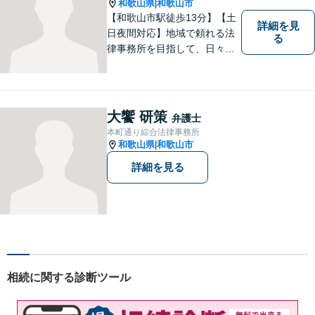
和歌山県
和歌山市
|
【和歌山市駅徒歩13分】【土
詳細を見
日夜間対応】地域で頼れる法
る
律事務所を目指して、日々尽
力しています。刑事事件／交
通事故／相続／その他一般の
民事事件など、幅広く対応可
能です。まずはお気軽にご相
大饗 研策
弁護士
談ください。
本町通り綜合法律事務所
和歌山県
和歌山市
|
詳細を見る
相続に関する診断ツール