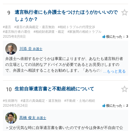
記の義務化に関する説明と混同されている可能性があります。相続登
記については、不動産を相続で取得したことを知った日から３年以内
9
遺言執行者にも弁護士をつけたほうがかいいので
に申請する義務があります。一方、遺留分侵害額請求は、相続開始お
しょうか？
よび遺留分を侵害する贈与・遺贈があったことを知った時から１年で
#遺言
#遺言の真偽鑑定・遺言無効
#相続トラブルの代理交渉
時効にかかります。また、相続開始から１０年が経過すると、認識の
#遺言執行者の選任
#相続財産調査・鑑定
#家族間の相続トラブル
有無にかかわらず行使できなくなります。 奥様がご両親の死亡を最近
2025年8月8日
役にたった
3
まで知らなかったのであれば、少なくとも「知った時から１年」の時
効がいつから進むかは慎重に検討する必要があります。ただし、死亡
川添 圭
弁護士
から３年が経過しているとのことですので、早急に戸籍、遺言の有
無、不動産登記、遺産分割協議書の有無を確認した方がよいでしょ
弁護士へ依頼するかどうかは事案によりますが、あなたも遺言執行者
う。特に、お姉様側だけで不動産名義を変更している場合、遺言があ
の立場としての法的なアドバイスが必要であるとお見受けしますの
ったのか、遺産分割協議書が作成されているのか、奥様の署名押印が
で、弁護士へ相談することをお勧めします。「あちらの弁護士」（元
あるのかが重要です。奥様が何も署名していないのであれば、遺留分
嫁と娘の弁護士のことでしょうか）へ聴いても、自分に有利な主張や
以前に、法定相続分や遺産分割未了の問題として整理すべき場合もあ
誘導しかしてこないと思います。
ります。 奥様において戸籍謄本、不動産登記簿、固定資産評価証明
10
生前自筆遺言書と不動産相続について
書、遺言書の有無等を確認し、弁護士に個別に相談した方がよいと思
われます。
#生前贈与
#遺言の真偽鑑定・遺言無効
#不動産・土地の相続
2024年5月24日
役にたった
2
髙橋 俊太
弁護士
＞父が元気な時に自筆遺言書を書いたのですが今は身体が不自由で公