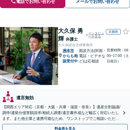
電話でお問い合わせ
メールでお問い合わせ
大久保 勇
京都府
インタビュ
ーを見る
輝
弁護士
大久保総合法律事務所
営業時間：09:
洲本市
面談方法(対面・
からも相
電話・ビデオな
00~17:00（土
談受付中
ど)は応相談
日祝日）
遺言無効
【関西エリア対応（京都・大阪・兵庫・滋賀・奈良）】遺産分割協議/
調停/遺留分侵害額請求/相続人調査/遺言書作成など幅広く対応いたし
ます。また他士業と連携可能なため、ワンストップでご相談いただけ
ます。【土日夜間対応】
料金表を見る