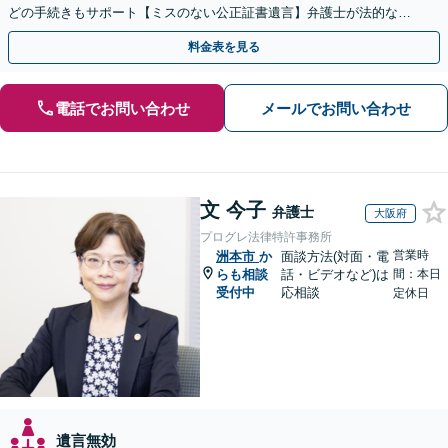
どの手続きもサポート【ミスのない公正証書遺言】弁護士が法的な観
点から遺言書を作成します。
料金表を見る
電話でお問い合わせ
メールでお問い合わせ
文 今子
弁護士
大阪府
プログレ法律特許事務所
営業時
洲本市
か
面談方法(対面・電
らも相談
話・ビデオなど)は
間：本日
受付中
応相談
定休日
遺言無効