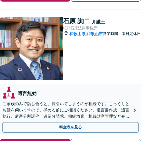
石原 詢二
弁護士
紀州石原法律事務所
和歌山県
和歌山市
営業時間：本日定休日
|
遺言無効
ご家族のみで話し合うと、長引いてしまうのが相続です。じっくりと
お話を伺いますので、揉める前にご相談ください。遺言書作成、遺言
執行、遺産分割調停、遺留分請求、相続放棄、相続財産管理など弁護
士にお任せください。【女性スタッフ在籍】
料金表を見る