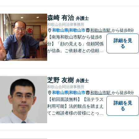
親しみやすい法律事務所で
す。一人で悩まず、まずはご
相談ください。あなたの灯り
森崎 有治
弁護士
となれるよう誠心誠意努めま
和歌山合同法律事務所
す。
和歌山県
和歌山市
和歌山市駅
から徒歩8分
|
【南海和歌山市駅から徒歩8
詳細を見
分】「顔の見える」信頼関係
る
が信条。ご依頼者との信頼関
係を大切にしています。お悩
みのことがございましたら、
まずはご相談ください。適切
な解決策を提案させていただ
芝野 友樹
弁護士
きます。
和歌山合同法律事務所
和歌山県
和歌山市
和歌山市駅
から徒歩8分
|
【初回面談無料】【法テラス
詳細を見
利用可能】法的観点を踏まえ
る
てご相談者様の皆様にとって
最良の解決を図ることに常に
心がけています。創設55年を
超える歴史ある事務所です。