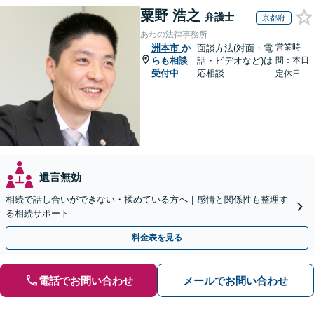
粟野 浩之
弁護士
京都府
あわの法律事務所
営業時
洲本市
か
面談方法(対面・電
らも相談
話・ビデオなど)は
間：本日
受付中
応相談
定休日
遺言無効
相続で話し合いができない・揉めている方へ｜感情と関係性も整理す
る相続サポート
料金表を見る
電話でお問い合わせ
メールでお問い合わせ