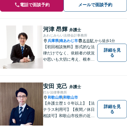
電話で面談予約
メールで面談予約
河津 昂輝
弁護士
あわじみらい法律会計事務所
兵庫県
南あわじ市
名谷駅
から徒歩1分
|
【初回相談無料】形式的な法
詳細を見
律だけでなく、依頼者の状況
る
や思いも大切に考え、根本的
なトラブル解決を目指して全
力で取り組んでいます。 相談
者の立場に寄り添い、一人ひ
とりに合ったサポートを心が
安田 克己
弁護士
けています。【夜間・休日相
灯か法律事務所
談可能】【オンライン出張相
和歌山県
和歌山市
|
談可】
【弁護士歴１０年以上】【法
詳細を見
テラス利用可】【夜間／休日
る
相談可】和歌山市役所の近
く、京橋親水公園そばにある