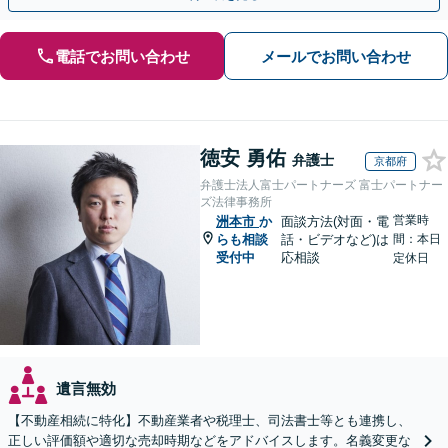
電話でお問い合わせ
メールでお問い合わせ
徳安 勇佑
弁護士
京都府
弁護士法人富士パートナーズ 富士パートナー
ズ法律事務所
営業時
洲本市
か
面談方法(対面・電
らも相談
話・ビデオなど)は
間：本日
受付中
応相談
定休日
遺言無効
【不動産相続に特化】不動産業者や税理士、司法書士等とも連携し、
正しい評価額や適切な売却時期などをアドバイスします。名義変更な