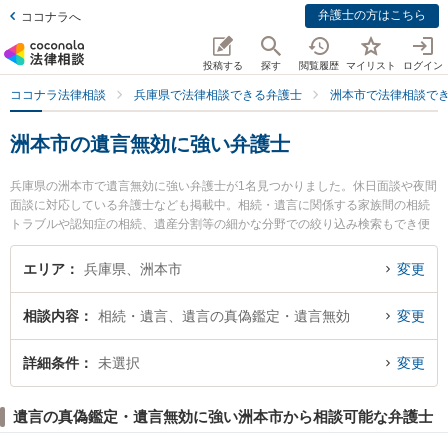
弁護士の方はこちら
ココナラへ
投稿する
探す
閲覧履歴
マイリスト
ログイン
ココナラ法律相談
兵庫県で法律相談できる弁護士
洲本市で法律相談で
洲本市の遺言無効に強い弁護士
兵庫県の洲本市で遺言無効に強い弁護士が1名見つかりました。休日面談や夜間
面談に対応している弁護士なども掲載中。相続・遺言に関係する家族間の相続
トラブルや認知症の相続、遺産分割等の細かな分野での絞り込み検索もでき便
利です。特に洲本さかえ法律事務所の永澤 徹弁護士のプロフィール情報や弁護
士費用、強みなどが注目されています。『洲本市で土日や夜間に発生した遺言
エリア
兵庫県、洲本市
変更
無効のトラブルを今すぐに弁護士に相談したい』『遺言無効のトラブル解決の
実績豊富な近くの弁護士を検索したい』『初回相談無料で遺言無効を法律相談
相談内容
相続・遺言、遺言の真偽鑑定・遺言無効
変更
できる洲本市内の弁護士に相談予約したい』などでお困りの相談者さんにおす
すめです。
詳細条件
未選択
変更
遺言の真偽鑑定・遺言無効に強い洲本市から相談可能な弁護士