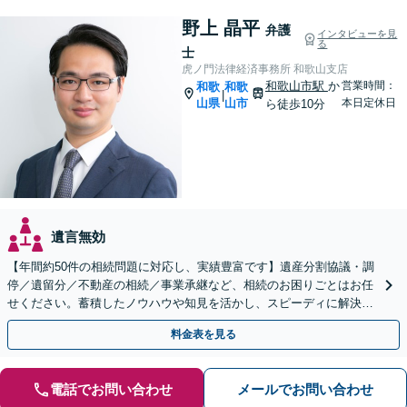
野上 晶平
弁護
インタビューを見
る
士
虎ノ門法律経済事務所 和歌山支店
和歌山市駅
か
営業時間：
和歌
和歌
|
山県
山市
本日定休日
ら徒歩10分
遺言無効
【年間約50件の相続問題に対応し、実績豊富です】遺産分割協議・調
停／遺留分／不動産の相続／事業承継など、相続のお困りごとはお任
せください。蓄積したノウハウや知見を活かし、スピーディに解決を
目指します【初回相談30分無料】【和歌山市駅５分】
料金表を見る
電話でお問い合わせ
メールでお問い合わせ