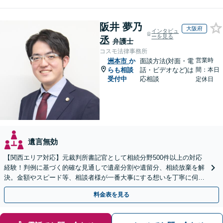
阪井 夢乃
大阪府
インタビュ
ーを見る
丞
弁護士
コスモ法律事務所
営業時
洲本市
か
面談方法(対面・電
らも相談
話・ビデオなど)は
間：本日
受付中
応相談
定休日
遺言無効
【関西エリア対応】元裁判所書記官として相続分野500件以上の対応
経験！判例に基づく的確な見通しで遺産分割や遺留分、相続放棄を解
決。金額やスピード等、相談者様が一番大事にする想いを丁寧に伺い
最善の解決策を提案【WEB面談可】
料金表を見る