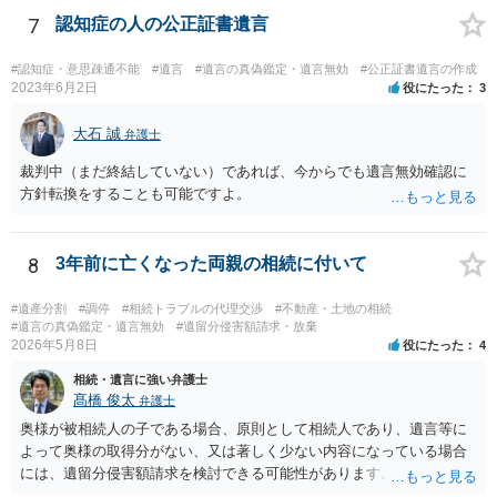
7
認知症の人の公正証書遺言
#認知症・意思疎通不能
#遺言
#遺言の真偽鑑定・遺言無効
#公正証書遺言の作成
2023年6月2日
役にたった
3
大石 誠
弁護士
裁判中（まだ終結していない）であれば、今からでも遺言無効確認に
方針転換をすることも可能ですよ。
8
3年前に亡くなった両親の相続に付いて
#遺産分割
#調停
#相続トラブルの代理交渉
#不動産・土地の相続
#遺言の真偽鑑定・遺言無効
#遺留分侵害額請求・放棄
2026年5月8日
役にたった
4
相続・遺言に強い弁護士
髙橋 俊太
弁護士
奥様が被相続人の子である場合、原則として相続人であり、遺言等に
よって奥様の取得分がない、又は著しく少ない内容になっている場合
には、遺留分侵害額請求を検討できる可能性があります。ただし、
「相続は３年以内」という説明は、遺留分そのものではなく、相続登