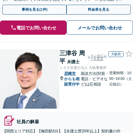
です【Zooｍ相談可】【完全個室】【大阪天満宮駅すぐ】
事例を見る(1件)
料金表を見る
電話でお問い合わせ
メールでお問い合わせ
三津谷 周
大阪府
インタビュ
ーを見る
平
弁護士
ミカタ弁護士法人 大阪事務所
営業時間：10:
尼崎市
面談方法(対面・
からも相
電話・ビデオな
00~18:00（土
談受付中
ど)は応相談
日祝日）
社員の解雇
【関西エリア対応】【梅田駅6分】【弁護士歴20年以上】契約書の作