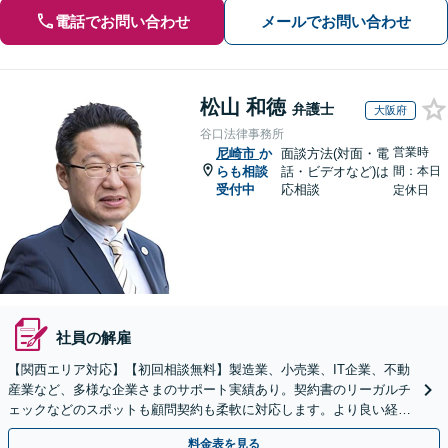
電話でお問い合わせ
メールでお問い合わせ
松山 和徳
弁護士
大阪府
谷口法律事務所
営業時
尼崎市
か
面談方法(対面・電
らも相談
話・ビデオなど)は
間：本日
受付中
応相談
定休日
社員の解雇
【関西エリア対応】【初回相談無料】製造業、小売業、IT企業、不動
産業など、多様な企業さまのサポート実績あり。契約書のリーガルチ
ェックなどのスポットも顧問契約も柔軟に対応します。より良い経営
判断を・セカンドオピニオンもお気軽に【北新地駅1分】
料金表を見る