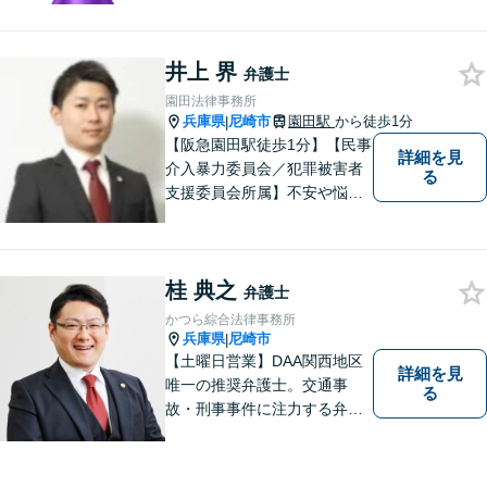
井上 界
弁護士
園田法律事務所
兵庫県
尼崎市
園田駅
から徒歩1分
|
【阪急園田駅徒歩1分】【民事
詳細を見
介入暴力委員会／犯罪被害者
る
支援委員会所属】不安や悩み
のある方は、トラブルが発生
する前に気軽にご相談下さ
い。 病気の治療と同じで、早
桂 典之
期の対策こそが解決にとって
弁護士
最も有効な手段です。最高の
かつら綜合法律事務所
法的サービスを社会の隅々に
兵庫県
尼崎市
|
まで届けます。
【土曜日営業】DAA関西地区
詳細を見
唯一の推奨弁護士。交通事
る
故・刑事事件に注力する弁護
士が解決までトータルサポー
ト。あなたの「納得」を重視
し、より良い明日のために。