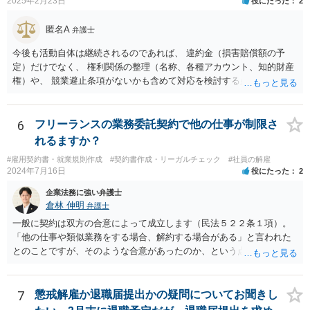
して３０万円支給されてそこから払っている？）くらいがあれば、御
2025年2月23日
役にたった
2
見積してもらえると思います。
匿名A
弁護士
今後も活動自体は継続されるのであれば、 違約金（損害賠償額の予
定）だけでなく、 権利関係の整理（名称、各種アカウント、知的財産
権）や、 競業避止条項がないかも含めて対応を検討する必要がありま
す。 未成年相手であっても、法定代理人（保護者）の同意を得ている
以上、 基本的には損害賠償額の予定は有効です。 相手方に債務の不履
行があるということであれば、 その部分を主張できるかを検討するこ
6
フリーランスの業務委託契約で他の仕事が制限さ
ととなります。
れるますか？
#雇用契約書・就業規則作成
#契約書作成・リーガルチェック
#社員の解雇
2024年7月16日
役にたった
2
企業法務に強い弁護士
倉林 伸明
弁護士
一般に契約は双方の合意によって成立します（民法５２２条１項）。
「他の仕事や類似業務をする場合、解約する場合がある」と言われた
とのことですが、そのような合意があったのか、という点を最初に確
認することになります。相談者の質問からは、そのような合意はなか
ったのではないでしょうか。 また、フリーランスの方との取引で、
「紙の書面で契約締結を行っているのは全体の4割弱にとどまってい
7
懲戒解雇か退職届提出かの疑問についてお聞きし
る」との報告もあります（「フリーランス白書２０２０」）。「トラ