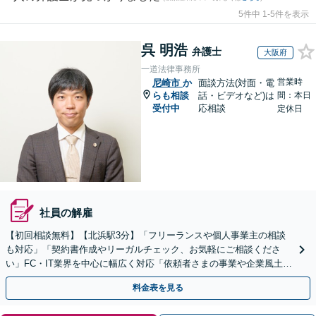
5件中 1-5件を表示
呉 明浩
弁護士
大阪府
一道法律事務所
営業時
尼崎市
か
面談方法(対面・電
らも相談
話・ビデオなど)は
間：本日
受付中
応相談
定休日
社員の解雇
【初回相談無料】【北浜駅3分】「フリーランスや個人事業主の相談
も対応」「契約書作成やリーガルチェック、お気軽にご相談くださ
い」FC・IT業界を中心に幅広く対応「依頼者さまの事業や企業風土を
熟知し、最適な解決策をご提案」【休日・夜間相談可】
料金表を見る