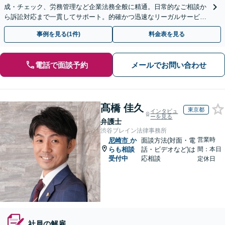
成・チェック、労務管理など企業法務全般に精通。日常的なご相談か
ら訴訟対応まで一貫してサポート。的確かつ迅速なリーガルサービス
を提供します。【初回相談可能】【WEB面談可能】
事例を見る(1件)
料金表を見る
電話で面談予約
メールでお問い合わせ
髙橋 佳久
東京都
インタビュ
ーを見る
弁護士
渋谷ブレイン法律事務所
営業時
尼崎市
か
面談方法(対面・電
らも相談
話・ビデオなど)は
間：本日
受付中
応相談
定休日
社員の解雇