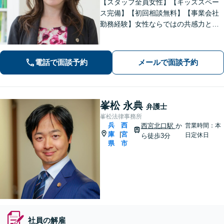
【スタッフ全員女性】【キッズスペー
ス完備】【初回相談無料】【事業会社
勤務経験】女性ならではの共感力とコ
ミュニケーション能力で、時に寄り添
い、時に鋭く交渉を進め、あなたの権
利を守ります。特に離婚や相続など家
電話で面談予約
メールで面談予約
族の事案が得意です。
峯松 永典
弁護士
峯松法律事務所
兵
西
西宮北口駅
か
営業時間：本
庫
宮
|
日定休日
ら徒歩3分
県
市
社員の解雇