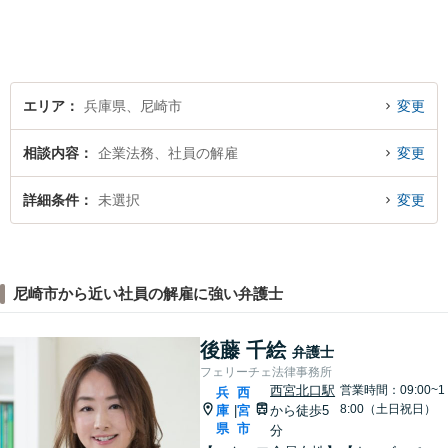
相続等の幅広い分野に対応。
【電話・オンライン相談可】
エリア
兵庫県、尼崎市
変更
相談内容
企業法務、社員の解雇
変更
詳細条件
未選択
変更
尼崎市から近い社員の解雇に強い弁護士
後藤 千絵
弁護士
フェリーチェ法律事務所
西宮北口駅
営業時間：09:00~1
兵
西
8:00（土日祝日）
庫
宮
から徒歩5
|
県
市
分