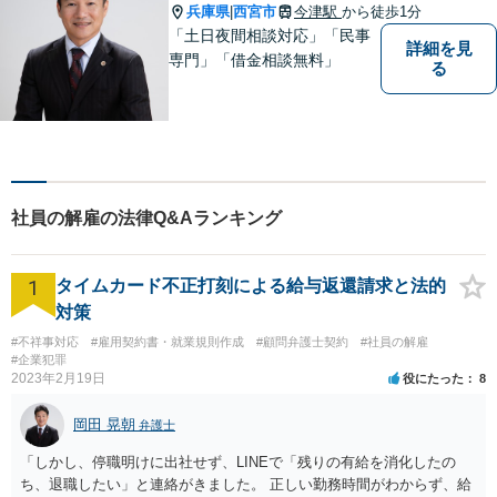
す。
兵庫県
西宮市
今津駅
から徒歩1分
|
「土日夜間相談対応」「民事
詳細を見
専門」「借金相談無料」
る
社員の解雇の法律Q&Aランキング
1
タイムカード不正打刻による給与返還請求と法的
対策
#不祥事対応
#雇用契約書・就業規則作成
#顧問弁護士契約
#社員の解雇
#企業犯罪
2023年2月19日
役にたった
8
岡田 晃朝
弁護士
「しかし、停職明けに出社せず、LINEで「残りの有給を消化したの
ち、退職したい」と連絡がきました。 正しい勤務時間がわからず、給