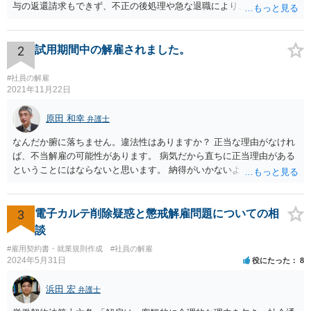
与の返還請求もできず、不正の後処理や急な退職により、社や他のス
タッフに多大な迷惑をかけ、その上、有給まで使われるというような
状況です。」 大変悪質ですね。打刻場所のデータと、これまでのタイ
ムカードの虚偽を確認し、突き付けて責任を問題にすることになるで
2
試用期間中の解雇されました。
しょう。 詐欺もありうるでしょうね。 「正しい時間がわからないとい
うタイムカード不正打刻による返還請求はどのようにおこなえばよい
#社員の解雇
でしょうか？」 想定できる虚偽を前提に、相手と協議して詰めればよ
2021年11月22日
いかと思います。 確実な記録があれば、それによるのがよいですが、
すべては不可能でしょうので。 相手の言動には早急には返事をせずに
原田 和幸
弁護士
弁護士と相談しながら、対応策を検討する方がよいでしょう。 また、
なんだか腑に落ちません。違法性はありますか？ 正当な理由がなけれ
返還が難しい場合、損害賠償を請求する事はできますでしょうか？ 法
ば、不当解雇の可能性があります。 病気だから直ちに正当理由がある
的には可能ですが、立証の問題があります。 協議でも問題にできそう
ということにはならないと思います。 納得がいかないようであれば、
ですが、調停なども検討できるでしょう。 また、返還請求も損害賠償
お近くの弁護士に相談されて、しかるべき請求をされてもよいと思い
請求もせず、「詐欺」として、警察に被害届を出す事は可能でしょう
ます。
か？ 内容的には検討できますが、立証は、民事よりさらにワンランク
3
電子カルテ削除疑惑と懲戒解雇問題についての相
上がります。 警察に相談されてもよい事案だとは思います。
談
#雇用契約書・就業規則作成
#社員の解雇
2024年5月31日
役にたった
8
浜田 宏
弁護士