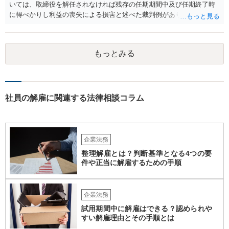
いては、取締役を解任されなければ残存の任期期間中及び任期終了時
に得べかりし利益の喪失による損害と述べた裁判例があります。 役員
報酬、役員賞与、退職慰労金等は、この損害に含まれると言われてい
ます。また、手当等異なる名称が使用されていても実質はこれらと同
じような性質の金員と判断されれば、損害に含まれる可能性がありま
もっとみる
す。 慰謝料や弁護士については、これらの損害に含まれないと述べる
裁判例もありますが、含まれるとする見解もあり、争いがあるところ
です（なお、含まれないとしても、民法の不法行為などの別の法律構
成で賠償請求される可能性もあります）。 報酬が無いというのは、会
社として正式な手続きを経て無報酬と取り決めているということでし
社員の解雇に関連する法律相談コラム
ょうか。また、定款や他の規程などに退職慰労金の定めなどがござい
ませんでしょうか。役員の残りの任期はどのくらいの期間でしょう
か。これらも確認しておかれた方がよろしいかと思います。 辞任や任
期満了という他の退任方法であれば、解任のような損害賠償の定めは
企業法務
ないため、これらの代替方法を取ることができないかも検討点です。
整理解雇とは？判断基準となる4つの要
件や正当に解雇するための手順
企業法務
試用期間中に解雇はできる？認められや
すい解雇理由とその手順とは