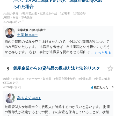
たい。3月末に退職予定だが、退職届提出を求め
ブルが発生している取引の45.5%が口頭による契約締結であり、口約
られた場合
束の横行がトラブルを生じやすくしている」とも。（同） 詳しくお話
#社員の解雇
#雇用契約書・就業規則作成
#加害者
#示談交渉
を伺う必要がありますが、”言われた”ということで、もしかしたら書面
#冤罪・無実・正当防衛
で契約を締結していないのかもしれません。契約書がないためにトラ
2024年3月25日
ブルが生じることは上記のとおり珍しくありません。 もし契約書がな
いようでしたら、ご自身の権利を守り義務の範囲を明確にするため、
企業法務に強い弁護士
契約書を作成することをお勧めします。 契約書の支援について、弁護
土屋 峻
弁護士
士にご相談されるのもお勧めです。
前のご質問の状況を存じ上げませんので、今回のご質問内容について
のみ回答いたします。 退職届を出せば、自主退職という扱いになろう
かと存じます。 なお、会社が退職届を提出させる理由は、後日解雇無
効を主張された場合に備えて、退職届を提出させて「解雇」ではなか
ったと体裁を整えるためであることが多いです。 ただ、実際に懲戒解
雇事由が認められそうなのであれば、穏便な形である自主退職をした
8
倒産企業からの貸与品の返却方法と法的リスク
方がよい場合もありますので、事案によることになります。
#倒産・企業清算
#メーカー・製造業
#顧問弁護士契約
#企業犯罪
#社員の解雇
#不祥事対応
2026年7月2日
役にたった
3
髙橋 友佑
弁護士
破産管財人か破産申立て代理人に連絡するのが良いと思います。 財産
の返却先が確定するまでの間、その財産を保有していることが、横領