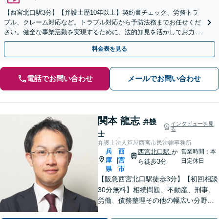
【西宮北口駅3分】【弁護士歴10年以上】契約書チェック、労務トラ
ブル、クレーム対応など。トラブル対応から予防法務までお任せくだ
さい。健全な事業活動を実現するために、法的知見を活かしてお力添
えいたします【初回相談無料】
料金表を見る
電話でお問い合わせ
メールでお問い合わせ
関本 龍志
弁護
インタビューを見
る
士
弁護士法人芦屋西宮市民法律事務所
兵
西
西宮北口駅
か
営業時間：本
庫
宮
|
日定休日
ら徒歩3分
県
市
【阪急西宮北口駅徒歩3分】【初回相談
30分無料】相続問題、不動産、刑事、
労働、債務整理その他の幅広い分野に
対応可能です。よくお話を聞き、よく