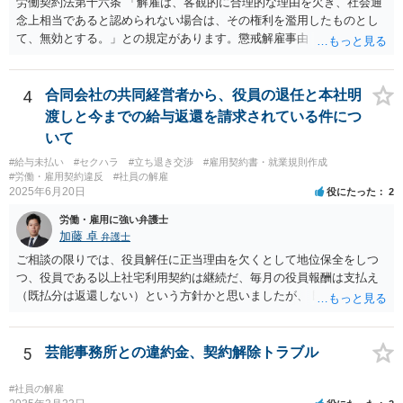
労働契約法第十六条 「解雇は、客観的に合理的な理由を欠き、社会通
念上相当であると認められない場合は、その権利を濫用したものとし
て、無効とする。」との規定があります。懲戒解雇事由（通常就業規
則に規定）に該当する行為が認められるかは、記載されている事情だ
けでは判断できませんが、解雇無効を争う余地はあるように思いま
す。 使用者の態度から見て交渉での解決は難しく、労働審判や訴訟
4
合同会社の共同経営者から、役員の退任と本社明
手続で争う必要があると思います。 なるべく早く、弁護士にご相談
渡しと今までの給与返還を請求されている件につ
されることをおすすめします。
いて
#給与未払い
#セクハラ
#立ち退き交渉
#雇用契約書・就業規則作成
#労働・雇用契約違反
#社員の解雇
2025年6月20日
役にたった
2
労働・雇用に強い弁護士
加藤 卓
弁護士
ご相談の限りでは、役員解任に正当理由を欠くとして地位保全をしつ
つ、役員である以上社宅利用契約は継続だ、毎月の役員報酬は支払え
（既払分は返還しない）という方針かと思いましたが、 既に訴訟を提
起されているとのことですので、質問掲示板ではなく、直接弁護士に
連絡を入れて具体的な相談をした方がよいと思いますよ。手元キャッ
シュのあるなしによって保全処分も必要になりそうです。 訴状の内
5
芸能事務所との違約金、契約解除トラブル
容、合同会社の定款とあなたの役員任期、社宅利用契約の内容（社宅
は合同会社所有か？賃貸？、使用料支払はゼロ？それとも一旦報酬と
#社員の解雇