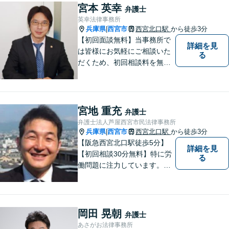
丁寧な対応、アドバイスをさ
宮本 英幸
弁護士
せていただきます。
英幸法律事務所
兵庫県
西宮市
西宮北口駅
から徒歩3分
|
【初回面談無料】当事務所で
詳細を見
は皆様にお気軽にご相談いた
る
だくため、初回相談料を無料
にしています。【西宮北口駅
徒歩３分】交通事故／相続問
題／労働問題／企業法務／男
女問題／建築問題など、貴方
宮地 重充
弁護士
にとって最善の解決に向けて
弁護士法人芦屋西宮市民法律事務所
尽力します。【当日／夜間対
兵庫県
西宮市
西宮北口駅
から徒歩3分
|
応可】
【阪急西宮北口駅徒歩5分】
詳細を見
【初回相談30分無料】特に労
る
働問題に注力しています。残
業代、労災事故、不当解雇等
の問題でお困りの方はぜひお
気軽にご相談ください。また
民事事件，家事事件，刑事事
岡田 晃朝
弁護士
件も幅広く取り扱っておりま
あさがお法律事務所