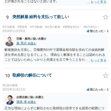
と評価されることはないと思います。
9
突然解雇 給料を支払って欲しい
#不当解雇
#製造業
#不当解雇
#社員の解雇
#退職金未払い
#給与未払い
2024年11月25日
役にたった
1
労働・雇用に強い弁護士
泉 亮介
弁護士
解雇無効を主張し、労働審判の中で退職金相当額を含めての金銭的解
決を求める形となるでしょう。 理由なく解雇をすることは認められる
ことではないためしっかりと弁護士を立て争うことを検討されて良い
かと思われます。
10
取締役の解任について
#社員の解雇
2022年11月11日
役にたった
1
企業法務に強い弁護士
清水 卓
弁護士
正当な理由によらずに解任された取締役が請求できる損害の範囲につ