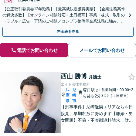
【公正取引委員会12年勤務】【最高裁決定獲得実績】【企業法務案件
の解決多数】【オンライン相談対応・土日祝可】事業・株式・取引の
トラブル／広告・下請のご相談／コンプラ整備等企業法務に強み。株
式の相続／誹謗中傷対策／不動産問題まで幅広く対応！
料金表を見る
電話でお問い合わせ
メールでお問い合わせ
西山 勝博
弁護士
エイト法律事務所
兵
尼
塚口駅
か
営業時間：00:00~2
庫
崎
|
3:59（土日祝日）
ら徒歩2分
県
市
【刑事事件】尼崎近隣エリアなら即日
接見。早期釈放に努めます【離婚・男
女問題】不倫・不貞慰謝料請求、財産
分与に精通した弁護士です【労働問
題】労災のことならすべてお任せくだ