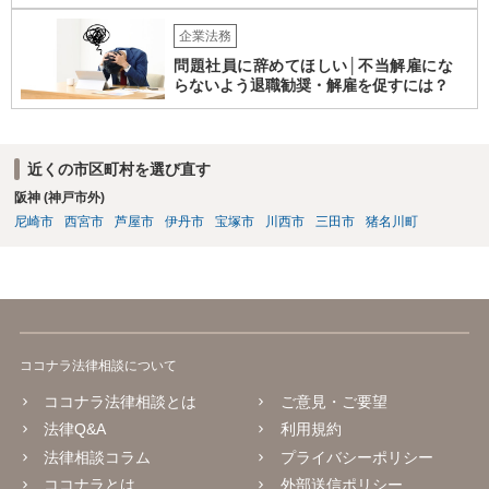
企業法務
問題社員に辞めてほしい│不当解雇にな
らないよう退職勧奨・解雇を促すには？
近くの市区町村を選び直す
阪神 (神戸市外)
尼崎市
西宮市
芦屋市
伊丹市
宝塚市
川西市
三田市
猪名川町
ココナラ法律相談について
ココナラ法律相談とは
ご意見・ご要望
法律Q&A
利用規約
法律相談コラム
プライバシーポリシー
ココナラとは
外部送信ポリシー