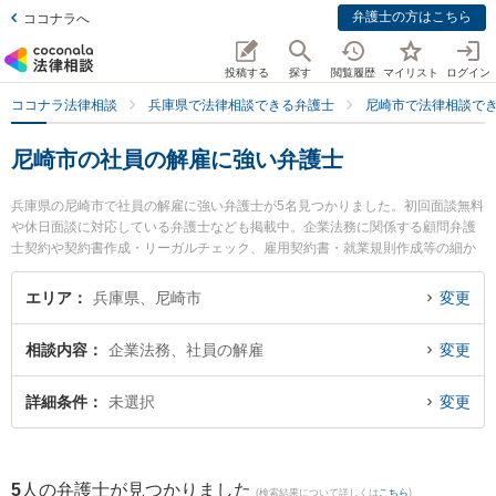
弁護士の方はこちら
ココナラへ
投稿する
探す
閲覧履歴
マイリスト
ログイン
ココナラ法律相談
兵庫県で法律相談できる弁護士
尼崎市で法律相談で
尼崎市の社員の解雇に強い弁護士
兵庫県の尼崎市で社員の解雇に強い弁護士が5名見つかりました。初回面談無料
や休日面談に対応している弁護士なども掲載中。企業法務に関係する顧問弁護
士契約や契約書作成・リーガルチェック、雇用契約書・就業規則作成等の細か
な分野での絞り込み検索もでき便利です。特にエイト法律事務所の西山 勝博弁
護士や清藤法律事務所の清藤 律司弁護士、太田川口法律事務所の太田 吉彦弁護
エリア
兵庫県、尼崎市
変更
士のプロフィール情報や弁護士費用、強みなどが注目されています。『尼崎市
で土日や夜間に発生した社員の解雇のトラブルを今すぐに弁護士に相談した
相談内容
企業法務、社員の解雇
変更
い』『社員の解雇のトラブル解決の実績豊富な近くの弁護士を検索したい』
『初回相談無料で社員の解雇を法律相談できる尼崎市内の弁護士に相談予約し
たい』などでお困りの相談者さんにおすすめです。
詳細条件
未選択
変更
5
人の弁護士が見つかりました
(検索結果について詳しくは
こちら
)