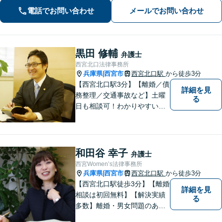
調べて皆様それぞれの問題に合った解
電話でお問い合わせ
メールでお問い合わせ
決策をご提案していきます。まずはご
相談を。【完全個室で対応】【バリア
フリー】
黒田 修輔
弁護士
西宮北口法律事務所
兵庫県
西宮市
西宮北口駅
から徒歩3分
|
【西宮北口駅3分】【離婚／債
詳細を見
務整理／交通事故など】土曜
る
日も相談可！わかりやすい料
金体系、話しやすい弁護士を
目指しています。【交通事
故・借金は無料相談◎】
和田谷 幸子
弁護士
西宮Women’s法律事務所
兵庫県
西宮市
西宮北口駅
から徒歩3分
|
【西宮北口駅徒歩3分】【離婚
詳細を見
相談は初回無料】【解決実績
る
多数】離婚・男女問題のあら
ゆる分野で多くの解決実績あ