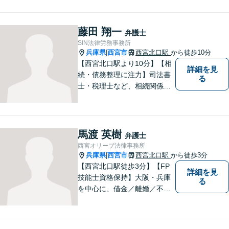
り。丁寧できめ細やかな対応
で、満足度の高い解決を目指
します。【土日祝日・夜間の
藤田 翔一
弁護士
ご相談も対応可】【完全個室
SIN法律労務事務所
／お子様同伴でも大丈夫で
兵庫県
西宮市
西宮北口駅
から徒歩10分
|
す】
【西宮北口駅より10分】【相
詳細を見
続・債務整理に注力】司法書
る
士・税理士など、相続関係に
強い他の専門家とも連携した
サポートが可能です。また、
高齢者施設・介護事業者を対
象とした、法律サービスを提
馬渡 英樹
弁護士
供しております。お気軽に、
西宮オリーブ法律事務所
ご相談ください。
兵庫県
西宮市
西宮北口駅
から徒歩3分
|
【西宮北口駅徒歩3分】【FP
詳細を見
技能士資格保持】大阪・兵庫
る
を中心に、借金／離婚／不動
産／相続など幅広いお困りご
とを解決する弁護士です。相
談にいらっしゃる全ての方に