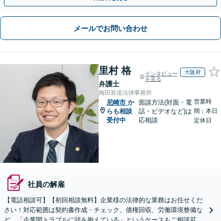
メールでお問い合わせ
里村 格
大阪府
インタビュー
を見る
弁護士
梅田新道法律事務所
営業時
尼崎市
か
面談方法(対面・電
らも相談
話・ビデオなど)は
間：本日
受付中
応相談
定休日
社員の解雇
【電話相談可】【初回相談無料】企業様の法律的な業務はお任せくだ
さい！対応範囲は契約書作成・チェック、債権回収、労働環境整備な
ど。「企業間トラブルに頭を抱えている」というケースもご相談可能