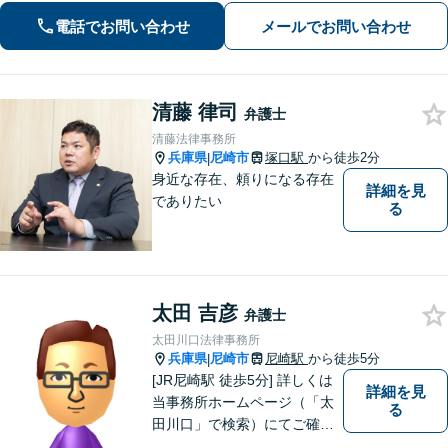
さい【夜間・休日面談可】【完全個
電話でお問い合わせ
メールでお問い合わせ
室】【阪急塚口駅２分】
清藤 律司
弁護士
清藤法律事務所
兵庫県
尼崎市
塚口駅
から徒歩2分
|
身近な存在、頼りになる存在
詳細を見
でありたい
る
太田 吉彦
弁護士
太田川口法律事務所
兵庫県
尼崎市
尼崎駅
から徒歩5分
|
[JR尼崎駅 徒歩5分] 詳しくは
詳細を見
当事務所ホームページ（「太
る
田川口」で検索）にてご確認
ください。