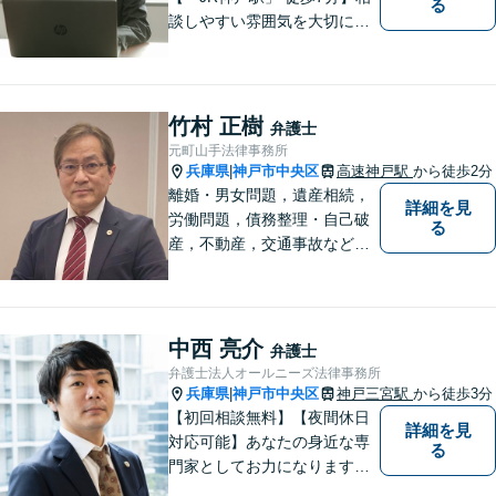
る
談しやすい雰囲気を大切に
し、皆様のお悩みに向き合い
ます。和やかな相談体制を整
えています。皆様のお悩みを
丁寧にお聞きし、最適な解決
竹村 正樹
弁護士
策を迅速に提供することをお
元町山手法律事務所
約束します。【法テラス利用
兵庫県
神戸市中央区
高速神戸駅
から徒歩2分
|
可】
離婚・男女問題，遺産相続，
詳細を見
労働問題，債務整理・自己破
る
産，不動産，交通事故など生
活上の法律問題から，中小企
業法務，刑事事件の弁護ま
で。JR神戸駅、高速神戸駅か
ら徒歩約３分、大倉山駅から
中西 亮介
弁護士
約9分
弁護士法人オールニーズ法律事務所
兵庫県
神戸市中央区
神戸三宮駅
から徒歩3分
|
【初回相談無料】【夜間休日
詳細を見
対応可能】あなたの身近な専
る
門家としてお力になります。
借金問題・離婚問題・相続・