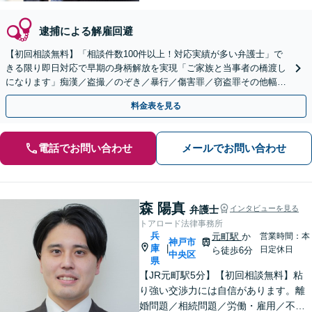
逮捕による解雇回避
【初回相談無料】「相談件数100件以上！対応実績が多い弁護士」で
きる限り即日対応で早期の身柄解放を実現「ご家族と当事者の橋渡し
になります」痴漢／盗撮／のぞき／暴行／傷害罪／窃盗罪その他幅広
く【夜間休日対応可能】【三宮駅徒歩5分】
料金表を見る
電話でお問い合わせ
メールでお問い合わせ
森 陽真
弁護士
インタビューを見る
トアロード法律事務所
兵
元町駅
か
営業時間：本
神戸市
庫
|
日定休日
ら徒歩6分
中央区
県
【JR元町駅5分】【初回相談無料】粘
り強い交渉力には自信があります。離
婚問題／相続問題／労働・雇用／不動