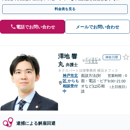
前予約にて当日・休日・夜間面談可｜関西エリア対応】
料金表を見る
電話でお問い合わせ
メールでお問い合わせ
澤地 響
神奈川県
インタビュ
ーを見る
丸
弁護士
ネクスパート法律事務所 横浜オフィス
神戸市北
面談方法(対
営業時間：0
区
からも
面・電話・ビデ
9:00~21:00
相談受付
オなど)は応相
（土日祝日）
中
談
逮捕による解雇回避