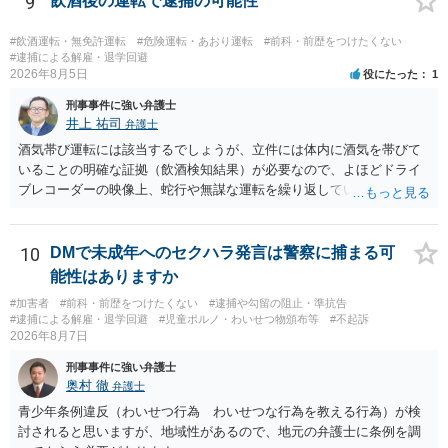
9
飲酒後の運転で逮捕の可能性
#飲酒運転・無免許運転
#危険運転・あおり運転
#前科・前歴をつけたくない
#逮捕による解雇・退学回避
2026年8月5日
役にたった
1
刑事事件に強い弁護士
井上 祐司
弁護士
酒気帯び運転には該当するでしょうが、立件には体内に酒気を帯びて
いることの明確な証拠（飲酒検知結果）が必要なので、よほどドライ
ブレコーダーの映像上、蛇行や無謀な運転を繰り返している等の映像
記録がない限り、逮捕等のリスクはそれほどないものと思われます。
10
DMで未成年へのセクハラ発言は警察に捕まる可
能性はありますか
#加害者
#前科・前歴をつけたくない
#逮捕や勾留の阻止・準抗告
#逮捕による解雇・退学回避
#児童ポルノ・わいせつ物頒布等
#不起訴
2026年8月7日
刑事事件に強い弁護士
奥村 徹
弁護士
青少年条例違反（わいせつ行為 わいせつな行為を教える行為）が検
討されると思いますが、地域性があるので、地元の弁護士に条例を調