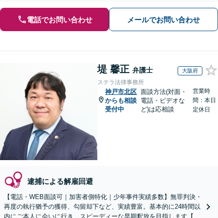
電話でお問い合わせ
メールでお問い合わせ
堤 馨正
弁護士
大阪府
ステラ法律事務所
営業時
神戸市北区
面談方法(対面・
からも相談
電話・ビデオな
間：本日
受付中
ど)は応相談
定休日
逮捕による解雇回避
【電話・WEB面談可｜加害者側特化｜少年事件実績多数】無罪判決・
再度の執行猶予の獲得、勾留却下など、実績豊富。基本的に24時間以
内にご本人に会いに行き、スピーディーな早期釈放を目指します【事