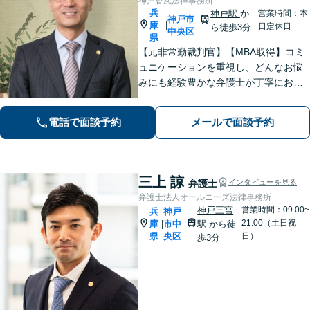
神戸香風法律事務所
兵
神戸駅
か
営業時間：本
神戸市
庫
|
日定休日
ら徒歩3分
中央区
県
【元非常勤裁判官】【MBA取得】コミ
ュニケーションを重視し、どんなお悩
みにも経験豊かな弁護士が丁寧にお応
えします【着手金0円プランあり】杓子
定規的ではなく、法律を用いて人間の
電話で面談予約
メールで面談予約
「感情」を、いかに解決に導くかを大
切にしています【神戸駅3分】
三上 諒
弁護士
インタビューを見る
弁護士法人オールニーズ法律事務所
神戸三宮
営業時間：09:00~
兵
神戸
21:00（土日祝
庫
市中
駅
から徒
|
県
央区
日）
歩3分