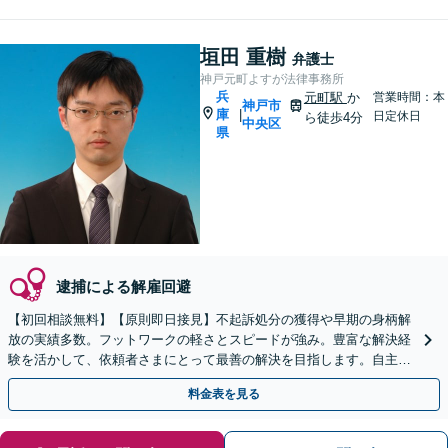
垣田 重樹
弁護士
神戸元町よすが法律事務所
兵
元町駅
か
営業時間：本
神戸市
庫
|
日定休日
ら徒歩4分
中央区
県
逮捕による解雇回避
【初回相談無料】【原則即日接見】不起訴処分の獲得や早期の身柄解
放の実績多数。フットワークの軽さとスピードが強み。豊富な解決経
験を活かして、依頼者さまにとって最善の解決を目指します。自主同
行サポートにも対応【元町駅4分】【夜間・休日相談可】
料金表を見る