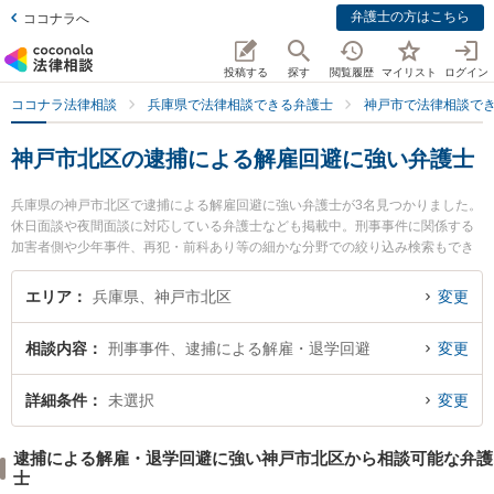
弁護士の方はこちら
ココナラへ
投稿する
探す
閲覧履歴
マイリスト
ログイン
ココナラ法律相談
兵庫県で法律相談できる弁護士
神戸市で法律相談で
神戸市北区の逮捕による解雇回避に強い弁護士
兵庫県の神戸市北区で逮捕による解雇回避に強い弁護士が3名見つかりました。
休日面談や夜間面談に対応している弁護士なども掲載中。刑事事件に関係する
加害者側や少年事件、再犯・前科あり等の細かな分野での絞り込み検索もでき
便利です。特に弁護士法人近畿フロンティア法律事務所 神戸北オフィスの金子
敬之弁護士や佐山雅彦法律事務所の佐山 雅彦弁護士、梶山法律事務所の梶山 雅
エリア
兵庫県、神戸市北区
変更
信弁護士のプロフィール情報や弁護士費用、強みなどが注目されています。
『神戸市北区で土日や夜間に発生した逮捕による解雇回避のトラブルを今すぐ
相談内容
刑事事件、逮捕による解雇・退学回避
変更
に弁護士に相談したい』『逮捕による解雇回避のトラブル解決の実績豊富な近
くの弁護士を検索したい』『初回相談無料で逮捕による解雇回避を法律相談で
きる神戸市北区内の弁護士に相談予約したい』などでお困りの相談者さんにお
詳細条件
未選択
変更
すすめです。
逮捕による解雇・退学回避に強い神戸市北区から相談可能な弁護
士