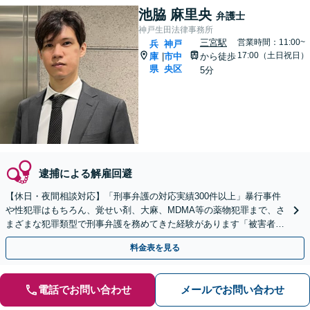
池脇 麻里央
弁護士
神戸生田法律事務所
三宮駅
営業時間：11:00~
兵
神戸
17:00（土日祝日）
庫
市中
から徒歩
|
県
央区
5分
逮捕による解雇回避
【休日・夜間相談対応】「刑事弁護の対応実績300件以上」暴行事件
や性犯罪はもちろん、覚せい剤、大麻、MDMA等の薬物犯罪まで、さ
まざまな犯罪類型で刑事弁護を務めてきた経験があります「被害者側
の相談にも対応可」【WEB面談対応】【三宮駅5分】
料金表を見る
電話でお問い合わせ
メールでお問い合わせ