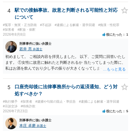
4
駅での接触事故、故意と判断される可能性と対応
について
#冤罪・無実・正当防衛
#不起訴
#逮捕による解雇・退学回避
#痴漢・性犯罪
#加害者
#釈放・保釈
2026年8月8日
役にたった
1
刑事事件に強い弁護士
若井 亮
弁護士
初めまして。 ご相談内容を拝見しました。 以下、ご質問に回答いたし
ます。 ①女性に故意に触れたと判断されるか 当たってしまった際に、
私はお酒を飲んでおり少し手の振りが大きくなってしまっていたこと
も事実です。それが仮に、私が気がついていない防犯カメラに写って
いた場合、故意だと判定されやすいのでしょうか？ お伺いする限り、
故意があると判断されることは無いかと思います。 ②逮捕、呼び出し
5
口座売却後に法律事務所からの返済通知、どう対
の可能性 この行為により、痴漢やその他の犯罪を犯したとして、逮
処すべきか？
捕、呼び出しされる可能性はどれほどでしょうか？ 誤って当たってし
#執行猶予
#加害者
#逮捕や勾留の阻止・準抗告
#逮捕による解雇・退学回避
まっただけであり、さらにその場で女性等のアクションが無かったこ
#示談交渉
#特殊詐欺
とからすると、この後に呼び出される可能性は極めて低いと思いま
2026年7月23日
役にたった
5
す。 ③逮捕呼び出しまでの期間 大体どれほどの期間逮捕呼び出しの可
刑事事件に強い弁護士
能性があると考えれば良いのでしょうか？ 逮捕や呼び出しの可能性は
本庄 卓磨
弁護士
極めて低いと思います。 連絡が来ることはないでしょう。