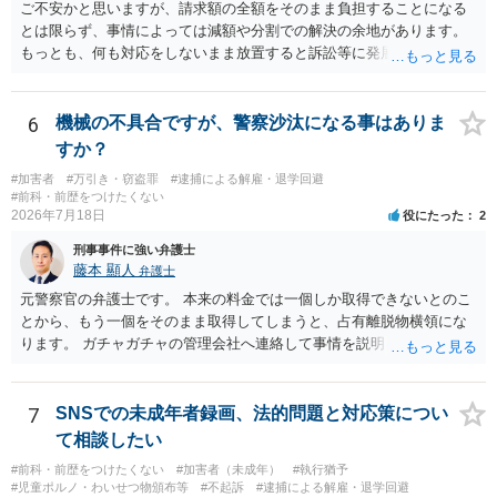
ご不安かと思いますが、請求額の全額をそのまま負担することになる
とは限らず、事情によっては減額や分割での解決の余地があります。
もっとも、何も対応をしないまま放置すると訴訟等に発展してしまう
可能性がありますので、お早めに弁護士にご相談されることをおすす
めします。
6
機械の不具合ですが、警察沙汰になる事はありま
すか？
#加害者
#万引き・窃盗罪
#逮捕による解雇・退学回避
#前科・前歴をつけたくない
2026年7月18日
役にたった
2
刑事事件に強い弁護士
藤本 顯人
弁護士
元警察官の弁護士です。 本来の料金では一個しか取得できないとのこ
とから、もう一個をそのまま取得してしまうと、占有離脱物横領にな
ります。 ガチャガチャの管理会社へ連絡して事情を説明して一個返還
するか、一回分の追加料金を支払って取得するのが良いと思います。
あるいは管理会社がお金は不要かつ返還不要との申し出があれば取得
しても問題ありません。
7
SNSでの未成年者録画、法的問題と対応策につい
て相談したい
#前科・前歴をつけたくない
#加害者（未成年）
#執行猶予
#児童ポルノ・わいせつ物頒布等
#不起訴
#逮捕による解雇・退学回避