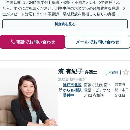
【全国13拠点／24時間受付】痴漢・盗撮・不同意わいせつで逮捕され
たら、すぐにご相談ください。刑事事件の示談交渉の経験豊富な弁護
士がスピード対応します！不起訴・早期釈放を目指して粘りの弁護活
動を行います。
料金表を見る
電話でお問い合わせ
メールでお問い合わせ
濱 有紀子
弁護士
京都府
濱総合法律事務所
営業時
神戸市北区
面談方法(対面・
からも相談
電話・ビデオな
間：本日
受付中
ど)は応相談
定休日