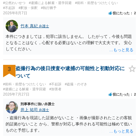
#公然わいせつ
#逮捕による解雇・退学回避
#前科・前歴をつけたくない
#不起訴
#釈放・保釈
#執行猶予
2026年8月7日
役にたった
2
竹本 真紀
弁護士
本件につきましては，犯罪に該当しません。 したがって，今後も問題
となることはなく，心配する必要はないとの理解で大丈夫です。 安心
してください。
3
盗撮行為の後日捜査や逮捕の可能性と初動対応に
ついて
#前科・前歴をつけたくない
#不起訴
#盗撮・のぞき
#逮捕による解雇・退学回避
#加害者
2026年7月27日
役にたった
2
刑事事件に強い弁護士
井上 祐司
弁護士
・盗撮行為を現認した証拠がないこと ・画像が撮影されたことの客観
的証拠がないこと から、警察が対応し事件される可能性は極めて低い
ものと予想します。