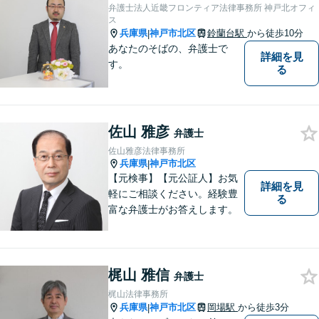
弁護士法人近畿フロンティア法律事務所 神戸北オフィ
ス
兵庫県
神戸市北区
鈴蘭台駅
から徒歩10分
|
あなたのそばの、弁護士で
詳細を見
す。
る
佐山 雅彦
弁護士
佐山雅彦法律事務所
兵庫県
神戸市北区
|
【元検事】【元公証人】お気
詳細を見
軽にご相談ください。経験豊
る
富な弁護士がお答えします。
梶山 雅信
弁護士
梶山法律事務所
兵庫県
神戸市北区
岡場駅
から徒歩3分
|