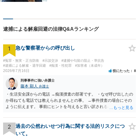
交通事故、幅広い案件に多数
の実績があります。まずはお
気軽にご相談ください。
逮捕による解雇回避の法律Q&Aランキング
1
急な警察署からの呼び出し
#冤罪・無実・正当防衛
#示談交渉
#逮捕や勾留の阻止・準抗告
#逮捕による解雇・退学回避
#痴漢・性犯罪
#加害者（未成年）
2026年7月16日
役にたった
8
刑事事件に強い弁護士
藤本 顯人
弁護士
・生活安全課からの電話 →痴漢捜査の部署です。 ・なぜ呼び出したの
か尋ねても電話では教えられませんとの事。 →事件捜査の場合にその
ように伝えます。 事前にヒントを与えると言い訳されるからです。 ・
満員電車の中でかなり女性と密着してしまった可能性があるとの心当
たり →やはり痴漢として疑われているのでは。 そもそも痴漢をやって
ないのであれば、何も疑われる筋合いは無いわけですし狼狽える必要
2
過去の公然わいせつ行為に関する法的リスクにつ
はないですね。
いて。