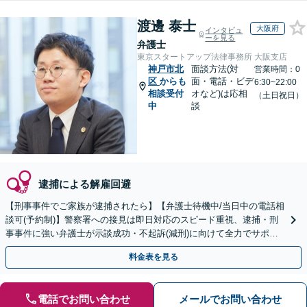
渡邊 泰士
大阪府
インタビュ
ーを見る
弁護士
東京スタートアップ法律事務所 大阪支店
神戸市北
面談方法(対
営業時間：0
区
からも
面・電話・ビデ
6:30~22:00
相談受付
オなど)は応相
（土日祝日）
中
談
逮捕による解雇回避
【刑事事件でご家族が逮捕されたら】【弁護士待機中/当日中の電話相
談可(予約制)】警察署への接見は即日対応のスピード重視、逮捕・刑
事事件に強い弁護士が示談成功・不起訴(減刑)に向けて全力でサポー
トします。【加害者側の相談専門】
料金表を見る
電話でお問い合わせ
メールでお問い合わせ