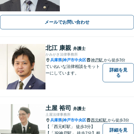
産・住まいなど、あなたの気持ちに寄
り添い、丁寧かつスピーディーな解決
を目指します！
メールでお問い合わせ
北江 康親
弁護士
かみがき法律事務所
兵庫県
神戸市中央区
神戸駅
から徒歩3分
|
ていねいな法律相談をモット
詳細を見
ーにしています。
る
土屋 裕司
弁護士
土屋法律事務所
兵庫県
神戸市中央区
西元町駅
から徒歩3分
|
【「西元町駅」 徒歩3分】
詳細を見
【「JR神戸駅」 徒歩7分】相