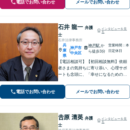
電話でお問い合わせ
メールでお問い合わせ
石井 龍一
弁護
インタビューを見
る
士
石井法律事務所
兵
神戸駅
か
営業時間：本
神戸市
庫
|
日定休日
ら徒歩3分
中央区
県
【電話相談可】【初回相談無料】依頼
者さまの気持ちに寄り添い、心理サポ
ートも念頭に、「幸せになるための解
決」を目指します。離婚・男女問題／
相続トラブル／交通事故／借金問題な
電話でお問い合わせ
メールでお問い合わせ
ど、お困りごとは何でもご相談くださ
い【夜間・休日面談可】【神戸駅3分】
𠮷原 清英
弁護
インタビューを見
る
士