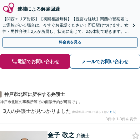
逮捕による解雇回避
【関西エリア対応】【初回相談無料】【豊富な経験】関西の警察署に
ご家族がいる場合は、今すぐお電話ください！即日駆けつけます。女
性・男性弁護士2人が所属し、状況に応じて、2名体制で動きます。性
犯罪・少年事件など【完全個室】【休日・夜間は要相談】
料金表を見る
電話でお問い合わせ
メールでお問い合わせ
神戸市北区に所在する弁護士
神戸市北区の事務所等での面談予約が可能です。
3
人の弁護士が見つかりました
(検索結果について詳しくは
こちら
)
3件中 1-3件を表示
金子 敬之
弁護士