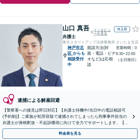
山口 真吾
埼玉県
インタビュ
ーを見る
弁護士
東京スタートアップ法律事務所 さいたま支店
神戸市北
面談方法(対
営業時間：0
区
からも
面・電話・ビデ
6:30~22:00
相談受付
オなど)は応相
（土日祝日）
中
談
逮捕による解雇回避
【警察署への接見は即日対応】【弁護士待機中/当日中の電話相談可
(予約制)】ご家族が犯罪容疑で逮捕されてしまったら刑事事件担当の
弁護士が身柄釈放・不起訴獲得に向けて全力でサポートします。【毎
月100名以上の相談実績】【全国対応】
料金表を見る