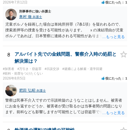
2026年7月12日
役にたった
1
刑事事件に強い弁護士
奥村 徹
弁護士
児童ポルノを録画した場合は単純所持罪（7条1項）を疑われるので、
捜索差押等の捜査を受ける可能性があります。 ｘの凍結理由が児童
ポルノであれば、日本警察に連絡される可能性があります。 対応と
しては、犯罪を疑われるので、弁護士に相談した上で、画像を消去す
るなり、警察に相談するなり、検討してください
8
アルバイト先での金銭問題、警察介入時の処罰と
解決策は？
#加害者
#万引き・窃盗罪
#示談交渉
#逮捕による解雇・退学回避
#前科・前歴をつけたくない
2026年8月5日
役にたった
1
肥田 弘昭
弁護士
警察は民事不介入ですので示談斡旋のようなことはしません。被害者
にお金を返すかどうか、被害者が受け取るかは当事者間の問題になり
ます。前科なども影響しますが可能性としては窃盗罪ですので、逮捕
勾留や略式起訴などの可能性もあります。ご参考にしてください。