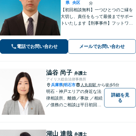
県
央区
分
【初回相談無料】一つひとつのご縁を
大切し、責任をもって最後までサポー
トいたします【刑事事件】フットワー
クの軽さとスピードが強み。豊富な経
験を活かして最善の解決を【離婚問
題】経済面やお子さまの将来を見据
電話でお問い合わせ
メールでお問い合わせ
え、納得できる解決策を提案【元町駅4
分】
澁谷 尚子
弁護士
アイリス総合法律事務所
兵庫県
明石市
人丸前駅
から徒歩5分
|
明石・神戸エリアの身近な法
詳細を見
律相談所。離婚／事故 ／相続
る
／債務のご相談は平日初回３
０分無料です。【JR明石駅徒
歩10分，裁判所前】【土日祝
対応可】
湖山 達哉
弁護士