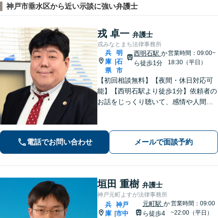
神戸市垂水区から近い示談に強い弁護士
戎 卓一
弁護士
戎みなとまち法律事務所
兵
明
西明石駅
か
営業時間：09:00~
庫
石
|
18:30（平日）
ら徒歩1分
県
市
【初回相談無料】【夜間・休日対応可
能】【西明石駅より徒歩1分】依頼者の
お話をじっくり聴いて、感情や人間関
係にも配慮して柔軟に最適な解決策を
考えます。1日も早い解決のためにフッ
トワーク軽く迅速・誠実に対応しま
電話でお問い合わせ
メールで面談予約
す。まずはお気軽にご相談ください。
垣田 重樹
弁護士
神戸元町よすが法律事務所
元町駅
か
営業時間：09:00
兵
神戸
~22:00（平日）
庫
市中
ら徒歩4
|