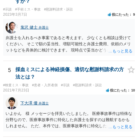
すか？
#示談
#手術ミス・事故
#慰謝料請求・訴訟
2023年3月7日
役にたった
9
鬼沢 健士
弁護士
弁護士を入れるべき事案であると考えます。 少なくとも相談は受けて
ください。 そこで額の妥当性、増額可能性と弁護士費用、依頼のメリ
ットなどを具体的に検討できます。 現時点で妥当かどうかを即断する
ことを避けた方がいいです。
5
採血ミスによる神経損傷、適切な慰謝料請求の方
法とは？
#検査ミス・事故
#患者・入所者側
#示談
#慰謝料請求・訴訟
2021年7月23日
役にたった
10
下大澤 優
弁護士
いよかん 様 メッセージを拝見いたしました。 医療事故事件は特殊な
分野なので、医療事故事件に特化した弁護士を探すのは難航するかも
しれません。 ただ、本件では、医療事故事件に特化した弁護士でなく
とも対応は可能かと思われます。 医療事故事件で最も難しいのは医師