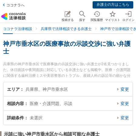
弁護士の方はこちら
ココナラへ
投稿する
探す
閲覧履歴
マイリスト
ログイン
ココナラ法律相談
兵庫県で法律相談できる弁護士
神戸市で法律相談で
神戸市垂水区の医療事故の示談交渉に強い弁護
士
兵庫県の神戸市垂水区で医療事故の示談交渉に強い弁護士が2名見つかりまし
た。休日面談や夜間面談に対応している弁護士なども掲載中。医療・介護問題
に関係する歯科治療ミスや美容整形のトラブル、産婦人科の訴訟等の細かな分
野での絞り込み検索もでき便利です。特に神戸ほまれ法律事務所の河原林 直樹
弁護士や神戸マリン綜合法律事務所の西口 竜司弁護士のプロフィール情報や弁
エリア
兵庫県、神戸市垂水区
変更
護士費用、強みなどが注目されています。『神戸市垂水区で土日や夜間に発生
した医療事故の示談交渉のトラブルを今すぐに弁護士に相談したい』『医療事
相談内容
医療・介護問題、示談
変更
故の示談交渉のトラブル解決の実績豊富な近くの弁護士を検索したい』『初回
相談無料で医療事故の示談交渉を法律相談できる神戸市垂水区内の弁護士に相
談予約したい』などでお困りの相談者さんにおすすめです。
詳細条件
未選択
変更
示談に強い神戸市垂水区から相談可能な弁護士