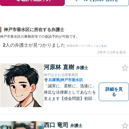
神戸市垂水区に所在する弁護士
神戸市垂水区の事務所等での面談予約が可能です。
2
人の弁護士が見つかりました
(検索結果について詳しくは
こちら
)
2件中 1-2件を表示
河原林 直樹
弁護士
神戸ほまれ法律事務所
兵庫県
神戸市垂水区
|
「誠実に、柔軟に、迅速に」
詳細を見
身近な法律家としてあなたを
る
支えます【借金問題】初回相
談無料／法テラスOK。丁寧な
説明で納得感ある解決を【相
続問題】生前対策から相続発
生後の手続き・トラブル対応
西口 竜司
弁護士