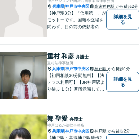
神戸セジョン外国法共同事業法律事務所
兵庫県
神戸市中央区
高速神戸駅
から徒歩2分
|
【神戸駅3分】「信用第一」が
詳細を見
モットーです。国籍や立場を
る
問わず、目の前の依頼者のた
めに全力を尽くしてまいりま
した。日韓渉外事件のみなら
ず、幅広い分野を取り扱って
います。一人ひとりに誠意を
重村 和彦
弁護士
持って尽力しますので、ぜひ
重村法律事務所
一度ご相談ください。
兵庫県
神戸市中央区
神戸駅
から徒歩1分
|
【初回相談30分間無料】【法
詳細を見
テラス利用可】【JR神戸駅よ
る
り徒歩 1 分】普段意識してい
ない「法律」が、突然大手を
広げて眼前に立ちはだかるこ
ともあります。そんな時はお
気軽にご相談下さい。
鄭 聖愛
弁護士
神戸はるか法律事務所
兵庫県
神戸市中央区
神戸駅
から徒歩2分
|
【神戸駅・高速神戸駅徒歩2