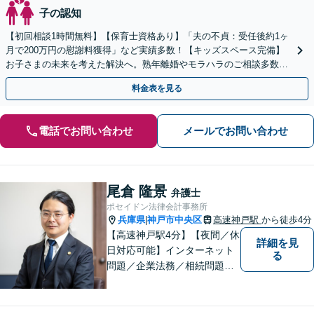
子の認知
【初回相談1時間無料】【保育士資格あり】「夫の不貞：受任後約1ヶ
月で200万円の慰謝料獲得」など実績多数！【キッズスペース完備】
お子さまの未来を考えた解決へ。熟年離婚やモラハラのご相談多数
【Web面談・電話相談・夜間相談OK】
料金表を見る
電話でお問い合わせ
メールでお問い合わせ
尾倉 隆景
弁護士
ポセイドン法律会計事務所
兵庫県
神戸市中央区
高速神戸駅
から徒歩4分
|
【高速神戸駅4分】【夜間／休
詳細を見
日対応可能】インターネット
る
問題／企業法務／相続問題／
不動産問題／労働問題など、
幅広く対応可能。どうぞおお
気軽にご相談ください。