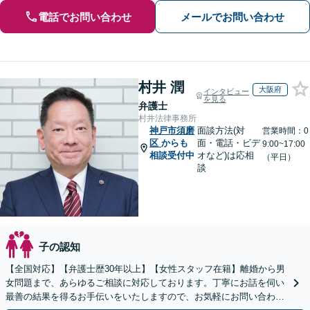
電話でお問い合わせ
メールでお問い合わせ
村井 潤
大阪府
インタビュー
を見る
弁護士
村井法律事務所
神戸市須磨
面談方法(対
営業時間：0
区
からも
面・電話・ビデ
9:00~17:00
相談受付中
オなど)は応相
（平日）
談
子の認知
【全国対応】【弁護士歴30年以上】【女性スタッフ在籍】離婚から男
女問題まで、あらゆるご相談に対応しております。丁寧にお話を伺い
最善の結果を得るお手伝いをいたしますので、お気軽にお問い合わせ