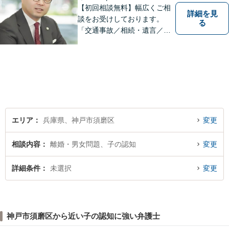
【初回相談無料】幅広くご相
詳細を見
談をお受けしております。
る
「交通事故／相続・遺言／離
婚・男女問題/刑事事件/借金問
題」など、個人から企業法務
までお気軽にご相談くださ
い。公認会計士試験合格者。
【夜間・休日相談可能（要予
約）】【弁護士歴10年以上】
エリア
兵庫県、神戸市須磨区
変更
相談内容
離婚・男女問題、子の認知
変更
詳細条件
未選択
変更
神戸市須磨区から近い子の認知に強い弁護士