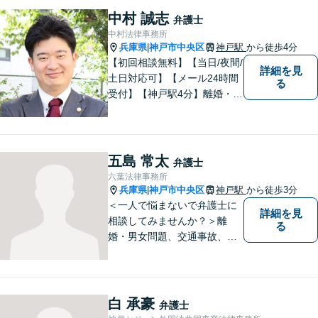
中村 誠志
弁護士
中村法律事務所
兵庫県
神戸市中央区
神戸駅
から徒歩4分
|
【初回相談無料】【当日/夜間/
詳細を見
土日対応可】【メール24時間
る
受付】【神戸駅4分】離婚・男
女問題、相続・遺言、刑事事
件など、幅広く対応。相談者
さまのご意向に沿った解決を
目指します。どんなささいな
五島 常太
弁護士
事でも、お気軽にご相談くだ
六葉法律事務所
さい。
兵庫県
神戸市中央区
神戸駅
から徒歩3分
|
＜一人で悩まないで弁護士に
詳細を見
相談してみませんか？＞離
る
婚・男女問題、交通事故、刑
事事件・・・お一人お一人の
納得できる解決を目指しま
す。まずは、ご相談くださ
い。
白 承豪
弁護士