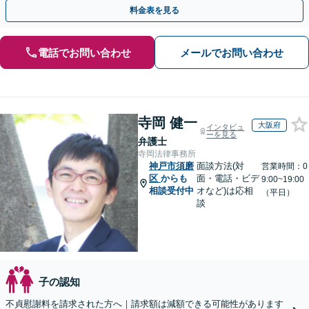
ください。【法テラス利用可】
料金表を見る
電話でお問い合わせ
メールでお問い合わせ
寺岡 健一
大阪府
インタビュ
ーを見る
弁護士
寺岡法律事務所
神戸市須磨
面談方法(対
営業時間：0
区
からも
面・電話・ビデ
9:00~19:00
相談受付中
オなど)は応相
（平日）
談
子の認知
不貞慰謝料を請求された方へ｜請求額は減額できる可能性があります