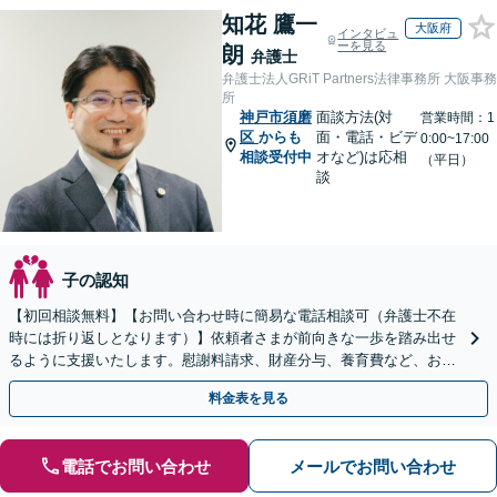
知花 鷹一
大阪府
インタビュ
ーを見る
朗
弁護士
弁護士法人GRiT Partners法律事務所 大阪事務
所
神戸市須磨
面談方法(対
営業時間：1
区
からも
面・電話・ビデ
0:00~17:00
相談受付中
オなど)は応相
（平日）
談
子の認知
【初回相談無料】【お問い合わせ時に簡易な電話相談可（弁護士不在
時には折り返しとなります）】依頼者さまが前向きな一歩を踏み出せ
るように支援いたします。慰謝料請求、財産分与、養育費など、お困
りの点について、最善の解決策をご提案いたします。
料金表を見る
電話でお問い合わせ
メールでお問い合わせ