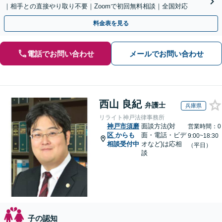
｜相手との直接やり取り不要｜Zoomで初回無料相談｜全国対応
料金表を見る
電話でお問い合わせ
メールでお問い合わせ
西山 良紀
弁護士
兵庫県
リライト神戸法律事務所
神戸市須磨
面談方法(対
営業時間：0
区
からも
面・電話・ビデ
9:00~18:30
相談受付中
オなど)は応相
（平日）
談
子の認知