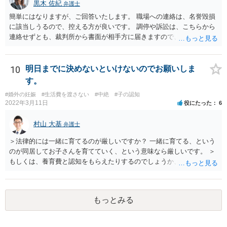
黒木 佐紀
弁護士
簡単にはなりますが、ご回答いたします。 職場への連絡は、名誉毀損
に該当しうるので、控える方が良いです。 調停や訴訟は、こちらから
連絡せずとも、裁判所から書面が相手方に届きますので、連絡不要で
す。 ご要望は認知や養育費の請求でしょうか？ 任意に応じてもらえな
いのであれば、調停や訴訟をするしかないかと思います。
10
明日までに決めないといけないのでお願いしま
す。
#婚外の妊娠
#生活費を渡さない
#中絶
#子の認知
2022年3月11日
役にたった
6
村山 大基
弁護士
＞法律的には一緒に育てるのが厳しいですか？ 一緒に育てる、という
のが同居してお子さんを育てていく、という意味なら厳しいです。 ＞
もしくは、養育費と認知をもらえたりするのでしょうか、 相手が認知
を拒む場合、調停や裁判などの手続きで認知を求める必要がありま
す。 また、認知されたことを前提に、父親として子を養う義務があり
ますので、 養育費を請求できます。 ただ、極端な話相手に収入がなか
もっとみる
ったり、行方不明だったりすると、実際上の回収が難しい可能性はあ
ります。