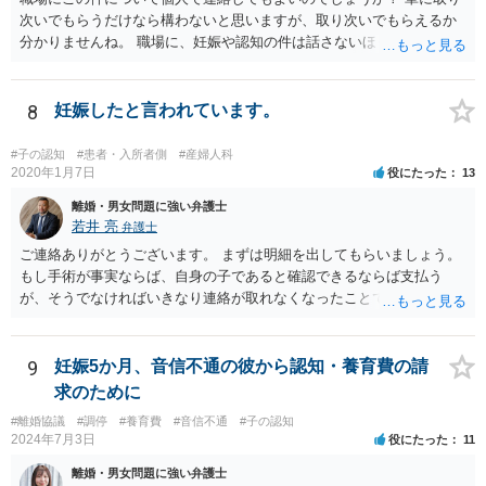
次いでもらうだけなら構わないと思いますが、取り次いでもらえるか
分かりませんね。 職場に、妊娠や認知の件は話さないほうがよいと思
います。 それとも弁護士を通すべきなのでしょうか？ 相談者で対応が
難しいと思われれば、弁護士に入ってもらうことも検討されてくださ
い。 一度、お近くの弁護士に相談されてみてもよいと思います。
8
妊娠したと言われています。
#子の認知
#患者・入所者側
#産婦人科
2020年1月7日
役にたった
13
離婚・男女問題に強い弁護士
若井 亮
弁護士
ご連絡ありがとうございます。 まずは明細を出してもらいましょう。
もし手術が事実ならば、自身の子であると確認できるならば支払う
が、そうでなければいきなり連絡が取れなくなったことで不信感もあ
るし、自身の子であるか疑問に残る点もあるので、支払えないと回答
してはいかがでしょうか。 代理人となる場合ですが、事務所ごとにま
ちまちです。 弊所の場合、交渉をお受けするとなると20万円くらいが
9
妊娠5か月、音信不通の彼から認知・養育費の請
多いかと思います。
求のために
#離婚協議
#調停
#養育費
#音信不通
#子の認知
2024年7月3日
役にたった
11
離婚・男女問題に強い弁護士