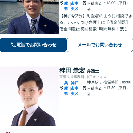
~18:00（平日）
庫
市中
ら徒歩2
|
県
央区
分
【神戸駅2分】町医者のように相談でき
る、かかりつけ弁護士に【借金問題】
借金問題は初回相談1時間無料！残した
い資産がある方はお気軽にご相談を
【企業法務】顧問実績多数！カスハ
電話でお問い合わせ
メールでお問い合わせ
ラ・クレーム対応はお任せください
【休日・夜間相談OK（要予約）】
稗田 崇宏
弁護士
至道法律事務所 神戸オフィス
神戸駅
か
営業時間：09:00
兵
神戸
~17:30（平日）
庫
市中
ら徒歩2
|
県
央区
分