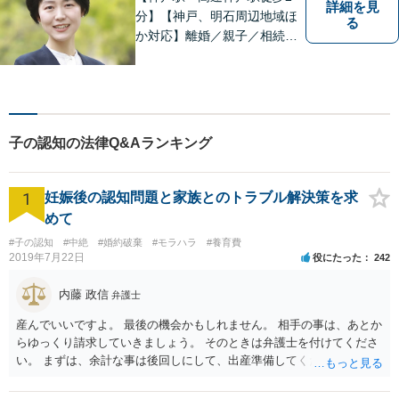
詳細を見
分】【神戸、明石周辺地域ほ
る
か対応】離婚／親子／相続／
男女問題に力を入れていま
す。家庭の困難を抱える方が
本来お持ちの力を取り戻され
るため全力を尽くして法的サ
ポートをいたします。どんな
子の認知の法律Q&Aランキング
ことでもご遠慮なくご相談く
ださい。
1
妊娠後の認知問題と家族とのトラブル解決策を求
めて
#子の認知
#中絶
#婚約破棄
#モラハラ
#養育費
2019年7月22日
役にたった
242
内藤 政信
弁護士
産んでいいですよ。 最後の機会かもしれません。 相手の事は、あとか
らゆっくり請求していきましょう。 そのときは弁護士を付けてくださ
い。 まずは、余計な事は後回しにして、出産準備してください。