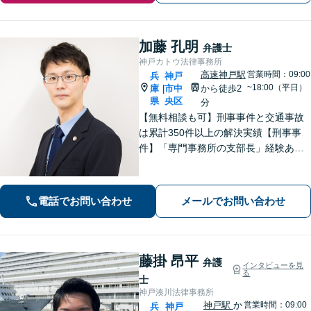
加藤 孔明
弁護士
神戸カトウ法律事務所
高速神戸駅
営業時間：09:00
兵
神戸
~18:00（平日）
庫
市中
から徒歩2
|
県
央区
分
【無料相談も可】刑事事件と交通事故
は累計350件以上の解決実績【刑事事
件】「専門事務所の支部長」経験あ
り。冤罪事件や否認事件の弁護経験も
豊富【交通事故】示談金2,400万円に増
額した事例、示談金が5倍以上に増額し
電話でお問い合わせ
メールでお問い合わせ
た事例など多数【神戸駅3分】
藤掛 昂平
弁護
インタビューを見
る
士
神戸湊川法律事務所
神戸駅
か
営業時間：09:00
兵
神戸