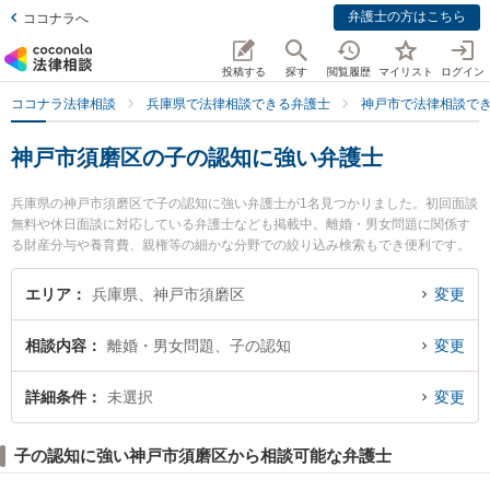
弁護士の方はこちら
ココナラへ
投稿する
探す
閲覧履歴
マイリスト
ログイン
ココナラ法律相談
兵庫県で法律相談できる弁護士
神戸市で法律相談で
神戸市須磨区の子の認知に強い弁護士
兵庫県の神戸市須磨区で子の認知に強い弁護士が1名見つかりました。初回面談
無料や休日面談に対応している弁護士なども掲載中。離婚・男女問題に関係す
る財産分与や養育費、親権等の細かな分野での絞り込み検索もでき便利です。
特に弁護士法人ひょうご支所神戸みらい法律会計事務所の藤井 貴之弁護士のプ
ロフィール情報や弁護士費用、強みなどが注目されています。『神戸市須磨区
エリア
兵庫県、神戸市須磨区
変更
で土日や夜間に発生した子の認知のトラブルを今すぐに弁護士に相談したい』
『子の認知のトラブル解決の実績豊富な近くの弁護士を検索したい』『初回相
相談内容
離婚・男女問題、子の認知
変更
談無料で子の認知を法律相談できる神戸市須磨区内の弁護士に相談予約した
い』などでお困りの相談者さんにおすすめです。
詳細条件
未選択
変更
子の認知に強い神戸市須磨区から相談可能な弁護士