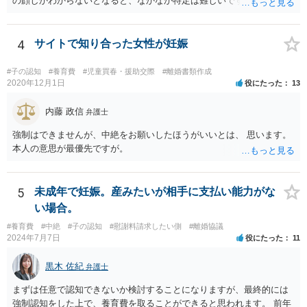
の顔しかわからないとなると、なかなか特定は難しいですね。 お役に
立てず、すみません。
4
サイトで知り合った女性が妊娠
#子の認知
#養育費
#児童買春・援助交際
#離婚書類作成
2020年12月1日
役にたった
13
内藤 政信
弁護士
強制はできませんが、中絶をお願いしたほうがいいとは、 思います。
本人の意思が最優先ですが。
5
未成年で妊娠。産みたいが相手に支払い能力がな
い場合。
#養育費
#中絶
#子の認知
#慰謝料請求したい側
#離婚協議
2024年7月7日
役にたった
11
黒木 佐紀
弁護士
まずは任意で認知できないか検討することになりますが、最終的には
強制認知をした上で、養育費を取ることができると思われます。 前年