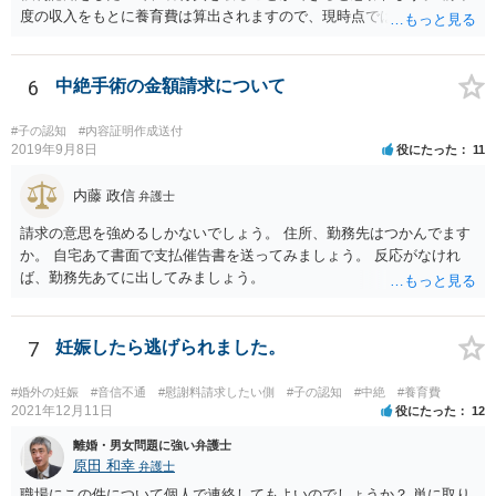
度の収入をもとに養育費は算出されますので、現時点では少額しか取
れないとしても、相手が大学を卒業して就職したら、そこで再度、養
育費の増額調停を起こすこともできます。 仮に中絶する場合でも、相
手方が妊娠について話し合いをしっかりしてくれない場合には、慰謝
6
中絶手術の金額請求について
料請求などもできる可能性があります。 いずれにせよ、親御さんとの
関わりが不可欠となると思われますので、一度話し合った上で、法律
#子の認知
#内容証明作成送付
事務所へ早めのご相談をされたほうがよろしいかと思います。
2019年9月8日
役にたった
11
内藤 政信
弁護士
請求の意思を強めるしかないでしょう。 住所、勤務先はつかんでます
か。 自宅あて書面で支払催告書を送ってみましょう。 反応がなけれ
ば、勤務先あてに出してみましょう。
7
妊娠したら逃げられました。
#婚外の妊娠
#音信不通
#慰謝料請求したい側
#子の認知
#中絶
#養育費
2021年12月11日
役にたった
12
離婚・男女問題に強い弁護士
原田 和幸
弁護士
職場にこの件について個人で連絡してもよいのでしょうか？ 単に取り