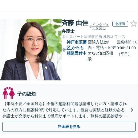
斉藤 由佳
北海道
インタビュ
ーを見る
弁護士
ネクスパート法律事務所 札幌オフィス
神戸市須磨
面談方法(対
営業時間：0
区
からも
面・電話・ビデ
9:00~21:00
相談受付中
オなど)は応相
（平日）
談
子の認知
【来所不要／全国対応】不倫の慰謝料問題は請求したい方・請求され
た方の双方に相談料0円で対応しています。豊富な実績と経験のある
弁護士が交渉から解決まで徹底サポートします。無料の証拠診断や着
手金の返還保証もありますので安心してご相談ください。
料金表を見る