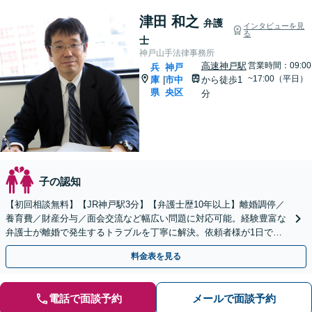
津田 和之
弁護
インタビューを見
る
士
神戸山手法律事務所
高速神戸駅
営業時間：09:00
兵
神戸
~17:00（平日）
庫
市中
から徒歩1
|
県
央区
分
子の認知
【初回相談無料】【JR神戸駅3分】【弁護士歴10年以上】離婚調停／
養育費／財産分与／面会交流など幅広い問題に対応可能。経験豊富な
弁護士が離婚で発生するトラブルを丁寧に解決。依頼者様が1日でも
早く、笑顔と安心で溢れる毎日を過ごせるように。
料金表を見る
電話で面談予約
メールで面談予約