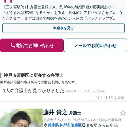
【三ノ宮駅9分】弁護士登録以来、約16年の離婚問題対応実績あり！
「どうすれば有利になるのか」を考え、具体的にアドバイスさせてい
ただきます。まずは自分で離婚を進めたい人用の「バックアッププラ
ン」もあります【平日の初回相談無料】【当日相談可能】
料金表を見る
電話でお問い合わせ
メールでお問い合わせ
神戸市須磨区に所在する弁護士
神戸市須磨区の事務所等での面談予約が可能です。
1
人の弁護士が見つかりました
(検索結果について詳しくは
こちら
)
1件中 1-1件を表示
藤井 貴之
弁護士
弁護士法人ひょうご支所神戸みらい法律会計事務所
兵庫県
神戸市須磨区
名谷駅
から徒歩1分
|