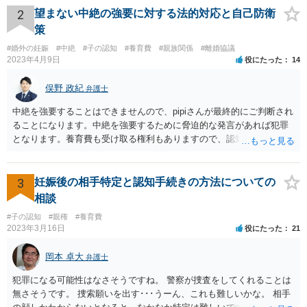
2
望まない中絶の強要に対する法的対応と自己防衛
策
#婚外の妊娠
#中絶
#子の認知
#養育費
#親族関係
#離婚協議
2023年4月9日
役にたった
14
俣野 政紀
弁護士
中絶を強要することはできませんので、pipiさんが最終的にご判断され
ることになります。中絶を強要するために脅迫的な発言があれば犯罪
となります。養育費も受け取る権利もありますので、認知等につきお
相手がきちんと対応しないのであれば弁護士にご相談されることをお
勧めします。
3
妊娠後の相手特定と認知手続きの方法についての
相談
#子の認知
#親権
#養育費
2023年3月16日
役にたった
21
岡本 卓大
弁護士
犯罪になる可能性はなさそうですね。 警察が捜査をしてくれることは
無さそうです。 捜索願いを出す･･･うーん、これも難しいかな。 相手