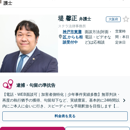
護士
堤 馨正
弁護士
大阪府
ステラ法律事務所
営業時
神戸市東灘
面談方法(対面・
区
からも相
電話・ビデオな
間：本日
談受付中
ど)は応相談
定休日
逮捕・勾留の準抗告
【電話・WEB面談可｜加害者側特化｜少年事件実績多数】無罪判決・
再度の執行猶予の獲得、勾留却下など、実績豊富。基本的に24時間以
内にご本人に会いに行き、スピーディーな早期釈放を目指します【事
前予約にて当日・休日・夜間面談可｜関西エリア対応】
料金表を見る