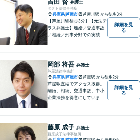
吉田 督
弁護士
の道をご提案し、共に並走い
タクト法律事務所
たします。
兵庫県
芦屋市
芦屋川駅
から徒歩3分
|
【芦屋川駅徒歩3分】【元法テ
詳細を見
ラス弁護士】離婚／交通事故
る
／相続／刑事分野での実績多
数。皆様が明るく生きられる
力になりたい。「気配り」を
大切に、一人一人に向き合
い、問題を解決します。まず
岡部 将吾
弁護士
はお気軽にご相談ください。
芦屋法律事務所
兵庫県
芦屋市
芦屋駅
から徒歩2分
|
芦屋駅直結でアクセス抜群。
詳細を見
離婚、相続、交通事故、中小
る
企業法務を得意にしていま
す。 解決に向けて、全力で対
応致します。 ♯ラポルテ本館
３階♯駐車場有り♯子連れ相談
可♯中小企業診断士資格有り
藤原 成子
弁護士
藤原成子法律事務所
兵庫県
芦屋市
芦屋駅
から徒歩3分
|