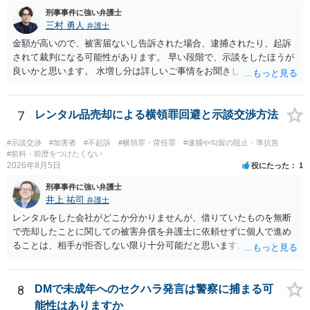
刑事事件に強い弁護士
三村 勇人
弁護士
金額が高いので、被害届ないし告訴された場合、逮捕されたり、起訴
されて裁判になる可能性があります。 早い段階で、示談をしたほうが
良いかと思います。 水増し分は詳しいご事情をお聞きしなければお答
えできません。
7
レンタル品売却による横領罪回避と示談交渉方法
#示談交渉
#加害者
#不起訴
#横領罪・背任罪
#逮捕や勾留の阻止・準抗告
#前科・前歴をつけたくない
2026年8月5日
役にたった
1
刑事事件に強い弁護士
井上 祐司
弁護士
レンタルをした会社がどこか分かりませんが、借りていたものを無断
で売却したことに関しての被害弁償を弁護士に依頼せずに個人で進め
ることは、相手が拒否しない限り十分可能だと思います。 見積を出し
てもらって、それが妥当か（正規品の市場価格と大きく齟齬がない
か）、弁護士に法律相談において助言をもらえば足りるでしょう。
8
DMで未成年へのセクハラ発言は警察に捕まる可
能性はありますか