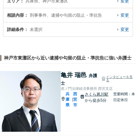
エリア
兵庫県、神戸市東灘区
変更
相談内容
刑事事件、逮捕や勾留の阻止・準抗告
変更
詳細条件
未選択
変更
神戸市東灘区から近い逮捕や勾留の阻止・準抗告に強い弁護士
亀井 瑞邑
弁護
インタビューを見
る
士
虎ノ門法律経済事務所 西宮支店
兵
西
さくら夙川駅
営業時間：本
庫
宮
|
日定休日
から徒歩5分
県
市