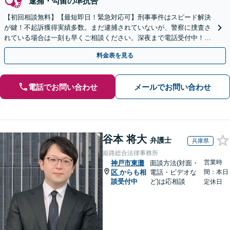
逮捕・勾留の準抗告
【初回相談無料】【最短即日！緊急対応可】刑事事件はスピード解決
が鍵！不起訴獲得実績多数。まだ逮捕されていないが、警察に捜査さ
れている場合は一刻も早くご相談ください。深夜まで電話受付中！痴
漢／盗撮／のぞき／その他性犯罪など
料金表を見る
電話でお問い合わせ
メールでお問い合わせ
谷本 将大
弁護士
兵庫県
姫路総合法律事務所
営業時
神戸市東灘
面談方法(対面・
区
からも相
電話・ビデオな
間：本日
談受付中
ど)は応相談
定休日