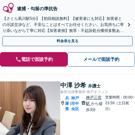
逮捕・勾留の準抗告
【さくら夙川駅5分】【初回相談無料】【被害者にも対応】加害者と
の示談交渉など、不安なことはすべてお任せください。お気持ちに寄
り添いながら丁寧に対応【加害者側】無罪・不起訴処分獲得多数あ
り。早期接見で速やかな解決を目指します。再犯防止にも注力
料金表を見る
電話で面談予約
メールで面談予約
中澤 沙希
弁護士
春田法律事務所 神戸オフィス
神戸三宮
営業時間：00:00~
兵
神戸
23:59（土日祝
庫
市中
駅
から徒
|
県
央区
日）
歩3分