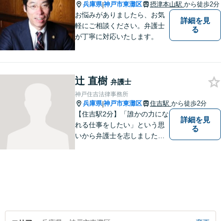
兵庫県
神戸市東灘区
摂津本山駅
から徒歩2分
|
お悩みがありましたら、お気
詳細を見
軽にご相談ください。弁護士
る
が丁寧に対応いたします。
辻 直樹
弁護士
神戸住吉法律事務所
兵庫県
神戸市東灘区
住吉駅
から徒歩2分
|
【住吉駅2分】「誰かの力にな
詳細を見
れる仕事をしたい」という思
る
いから弁護士を志しました。
法律面だけでなく、お気持ち
の面でも少しでも前向きにな
れるよう心がけています。 ど
うぞ一人で抱え込まず、お気
軽にご相談ください。