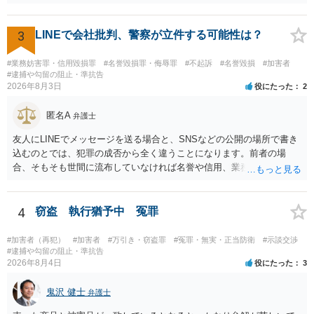
満員電車の中でかなり女性と密着してしまった可能性があるとの心当
たり →やはり痴漢として疑われているのでは。 そもそも痴漢をやって
ないのであれば、何も疑われる筋合いは無いわけですし狼狽える必要
3
LINEで会社批判、警察が立件する可能性は？
はないですね。
#業務妨害罪・信用毀損罪
#名誉毀損罪・侮辱罪
#不起訴
#名誉毀損
#加害者
#逮捕や勾留の阻止・準抗告
2026年8月3日
役にたった
2
匿名A
弁護士
友人にLINEでメッセージを送る場合と、SNSなどの公開の場所で書き
込むのとでは、犯罪の成否から全く違うことになります。前者の場
合、そもそも世間に流布していなければ名誉や信用、業務にかかる犯
罪は成立しないことになります。
4
窃盗 執行猶予中 冤罪
#加害者（再犯）
#加害者
#万引き・窃盗罪
#冤罪・無実・正当防衛
#示談交渉
#逮捕や勾留の阻止・準抗告
2026年8月4日
役にたった
3
鬼沢 健士
弁護士