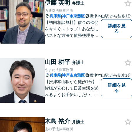
伊藤 英明
弁護士
力新堂法律事務所
兵庫県
神戸市東灘区
摂津本山駅
から徒歩1分
|
【初回相談無料】借金の催促
詳細を見
を今すぐストップ！あなたに
る
ベストな方法で債務整理をサ
ポート【知的財産の紛争にも
強い】元IT研究者である弁護
士・弁理士（コンピュータサ
山田 耕平
イエンスの博士号も保有）と
弁護士
交渉経験が豊富な弁護士
やまだ法律事務所
兵庫県
神戸市東灘区
摂津本山駅
から徒歩1分
|
【摂津本山駅から徒歩1分】
詳細を見
皆様が安心して日常生活を送
る
れるようお手伝いしたい、皆
様の頼れる存在でいたいとい
う思いで設立した法律事務所
です。お困りごとがありまし
木島 裕介
たら、お気軽にご相談くださ
弁護士
い。
山の手法律事務所