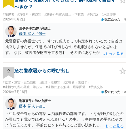
1
べきか？
#加害者
#万引き・窃盗罪
#逮捕や勾留の阻止・準抗告
#不起訴
#示談交渉
2026年8月2日
役にたった
5
刑事事件に強い弁護士
藤本 顯人
弁護士
元警察官の弁護士です。 すでに犯人として特定されているので自首は
成立しませんが、任意での呼び出しなので逮捕はされないと思いま
す。 なお、被害者が財布を置き忘れ、その後にあなたがトイレに入
り、再び被害者がトイレに戻ったら財布が無かったような事情がある
と言い逃れはかなり厳しいものと思います。
2
急な警察署からの呼び出し
#冤罪・無実・正当防衛
#痴漢・性犯罪
#加害者（未成年）
#逮捕や勾留の阻止・準抗告
#逮捕による解雇・退学回避
#示談交渉
2026年7月16日
役にたった
8
刑事事件に強い弁護士
藤本 顯人
弁護士
・生活安全課からの電話 →痴漢捜査の部署です。 ・なぜ呼び出したの
か尋ねても電話では教えられませんとの事。 →事件捜査の場合にその
ように伝えます。 事前にヒントを与えると言い訳されるからです。 ・