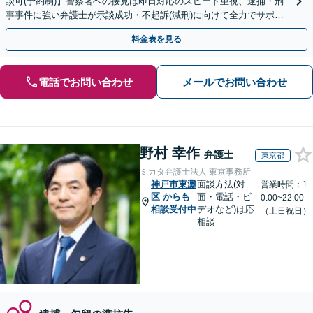
談可(予約制)】警察署への接見は即日対応のスピード重視、逮捕・刑
事事件に強い弁護士が示談成功・不起訴(減刑)に向けて全力でサポー
トします。【加害者側の相談専門】
料金表を見る
電話でお問い合わせ
メールでお問い合わせ
野村 幸作
弁護士
東京都
ミカタ弁護士法人 東京事務所
神戸市東灘
面談方法(対
営業時間：1
区
からも
面・電話・ビ
0:00~22:00
相談受付中
デオなど)は応
（土日祝日）
相談