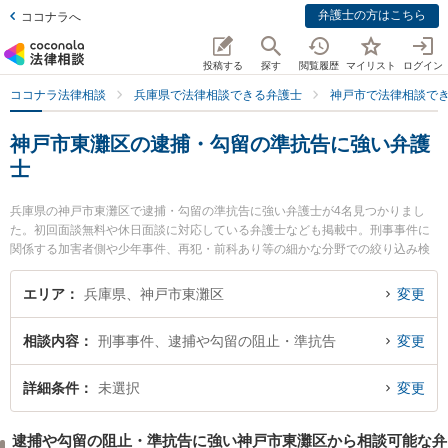
弁護士の方はこちら
ココナラへ
投稿する
探す
閲覧履歴
マイリスト
ログイン
ココナラ法律相談
兵庫県で法律相談できる弁護士
神戸市で法律相談で
神戸市東灘区の逮捕・勾留の準抗告に強い弁護
士
兵庫県の神戸市東灘区で逮捕・勾留の準抗告に強い弁護士が4名見つかりまし
た。初回面談無料や休日面談に対応している弁護士なども掲載中。刑事事件に
関係する加害者側や少年事件、再犯・前科あり等の細かな分野での絞り込み検
索もでき便利です。特に力新堂法律事務所の伊藤 英明弁護士ややまだ法律事務
所の山田 耕平弁護士、山の手法律事務所の木島 裕介弁護士のプロフィール情報
エリア
兵庫県、神戸市東灘区
変更
や弁護士費用、強みなどが注目されています。『神戸市東灘区で土日や夜間に
発生した逮捕・勾留の準抗告のトラブルを今すぐに弁護士に相談したい』『逮
相談内容
刑事事件、逮捕や勾留の阻止・準抗告
変更
捕・勾留の準抗告のトラブル解決の実績豊富な近くの弁護士を検索したい』
『初回相談無料で逮捕・勾留の準抗告を法律相談できる神戸市東灘区内の弁護
士に相談予約したい』などでお困りの相談者さんにおすすめです。
詳細条件
未選択
変更
逮捕や勾留の阻止・準抗告に強い神戸市東灘区から相談可能な弁