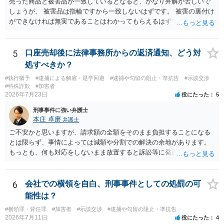
売った商品と被害品が一致しているとなると、かなり弁解が苦しいで
しょうが、 被害品は指輪ですから一致しないはずです。 被害の裏付け
ができなければ無実であることはわかってもらえるはずです。
5
口座売却後に法律事務所からの返済通知、どう対
処すべきか？
#執行猶予
#逮捕による解雇・退学回避
#逮捕や勾留の阻止・準抗告
#示談交渉
#特殊詐欺
#加害者
2026年7月23日
役にたった
5
刑事事件に強い弁護士
本庄 卓磨
弁護士
ご不安かと思いますが、請求額の全額をそのまま負担することになる
とは限らず、事情によっては減額や分割での解決の余地があります。
もっとも、何も対応をしないまま放置すると訴訟等に発展してしまう
可能性がありますので、お早めに弁護士にご相談されることをおすす
めします。
6
会社での横領を自白、刑事事件としての処罰の可
能性は？
#横領罪・背任罪
#加害者
#示談交渉
#逮捕や勾留の阻止・準抗告
2026年7月11日
役にたった
4