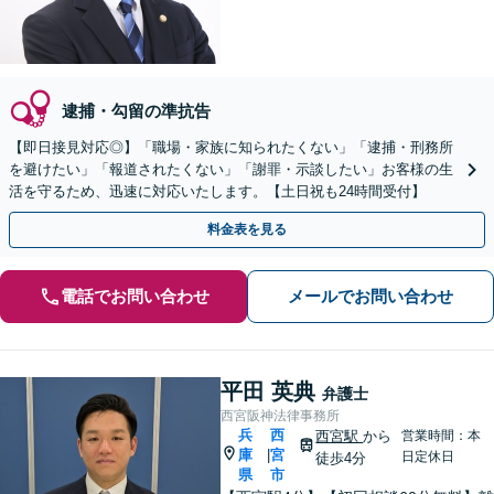
逮捕・勾留の準抗告
【即日接見対応◎】「職場・家族に知られたくない」「逮捕・刑務所
を避けたい」「報道されたくない」「謝罪・示談したい」お客様の生
活を守るため、迅速に対応いたします。【土日祝も24時間受付】
料金表を見る
電話でお問い合わせ
メールでお問い合わせ
平田 英典
弁護士
西宮阪神法律事務所
兵
西
西宮駅
から
営業時間：本
庫
宮
|
日定休日
徒歩4分
県
市