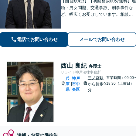
【西宮駅4分】【初回相談60分無料】離
婚・男女問題、交通事故、刑事事件な
ど、幅広くお受けしています。相談者
さまに安心感を与えられるよう、専門
用語を噛み砕いて丁寧に説明すること
を心がけています。ぜひご相談くださ
電話でお問い合わせ
メールでお問い合わせ
い。【休日・夜間面談可】【WEB面談
可】
西山 良紀
弁護士
リライト神戸法律事務所
三ノ宮駅
営業時間：09:00~
兵
神戸
18:30（土曜日）
庫
市中
から徒歩9
|
県
央区
分
逮捕・勾留の準抗告