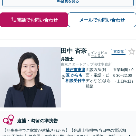
料金表を見る
電話でお問い合わせ
メールでお問い合わせ
田中 杏奈
東京都
インタビュ
ーを見る
弁護士
東京スタートアップ法律事務所
神戸市東灘
面談方法(対
営業時間：0
区
からも
面・電話・ビ
6:30~22:00
相談受付中
デオなど)は応
（土日祝日）
相談
逮捕・勾留の準抗告
【刑事事件でご家族が逮捕されたら】【弁護士待機中/当日中の電話相