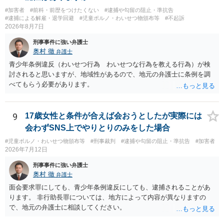
#加害者
#前科・前歴をつけたくない
#逮捕や勾留の阻止・準抗告
#逮捕による解雇・退学回避
#児童ポルノ・わいせつ物頒布等
#不起訴
2026年8月7日
刑事事件に強い弁護士
奥村 徹
弁護士
青少年条例違反（わいせつ行為 わいせつな行為を教える行為）が検
討されると思いますが、地域性があるので、地元の弁護士に条例を調
べてもらう必要があります。
9
17歳女性と条件が合えば会おうとしたが実際には
会わずSNS上でやりとりのみをした場合
#児童ポルノ・わいせつ物頒布等
#刑事裁判
#逮捕や勾留の阻止・準抗告
#加害者
2026年7月12日
刑事事件に強い弁護士
奥村 徹
弁護士
面会要求罪にしても、青少年条例違反にしても、逮捕されることがあ
ります。 非行助長罪については、地方によって内容が異なりますの
で、地元の弁護士に相談してください。