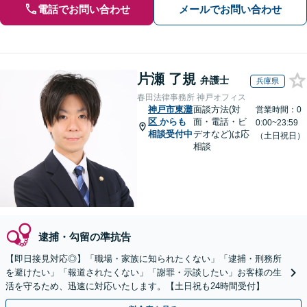
電話でお問い合わせ
メールでお問い合わせ
片瀬 了規
弁護士
兵庫県
春田法律事務所 神戸オフィス
神戸市東灘
面談方法(対
営業時間：0
区
からも
面・電話・ビ
0:00~23:59
相談受付中
デオなど)は応
（土日祝日）
相談
逮捕・勾留の準抗告
【即日接見対応◎】「職場・家族に知られたくない」「逮捕・刑務所
を避けたい」「報道されたくない」「謝罪・示談したい」お客様の生
活を守るため、迅速に対応いたします。【土日祝も24時間受付】