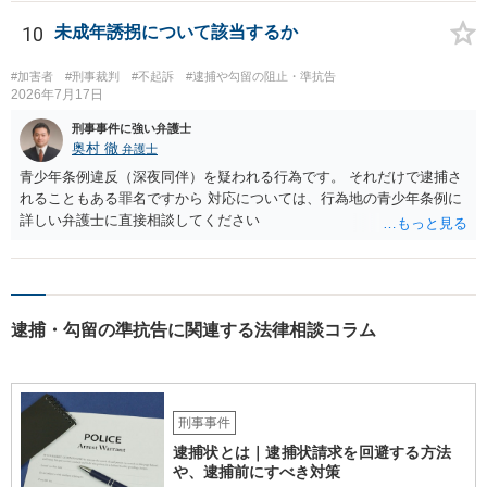
10
未成年誘拐について該当するか
#加害者
#刑事裁判
#不起訴
#逮捕や勾留の阻止・準抗告
2026年7月17日
刑事事件に強い弁護士
奥村 徹
弁護士
青少年条例違反（深夜同伴）を疑われる行為です。 それだけで逮捕さ
れることもある罪名ですから 対応については、行為地の青少年条例に
詳しい弁護士に直接相談してください
逮捕・勾留の準抗告に関連する法律相談コラム
刑事事件
逮捕状とは｜逮捕状請求を回避する方法
や、逮捕前にすべき対策