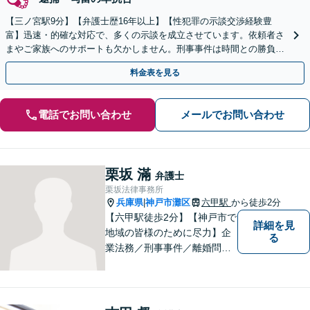
【三ノ宮駅9分】【弁護士歴16年以上】【性犯罪の示談交渉経験豊
富】迅速・的確な対応で、多くの示談を成立させています。依頼者さ
まやご家族へのサポートも欠かしません。刑事事件は時間との勝負で
す。お早めにご相談ください。【初回相談無料】
料金表を見る
電話でお問い合わせ
メールでお問い合わせ
栗坂 滿
弁護士
栗坂法律事務所
兵庫県
神戸市灘区
六甲駅
から徒歩2分
|
【六甲駅徒歩2分】【神戸市で
詳細を見
地域の皆様のために尽力】企
る
業法務／刑事事件／離婚問題
など、幅広いお困りごとに対
応いたします。お一人で抱え
込むのではなく、弁護士にご
相談ください。適切な解決へ