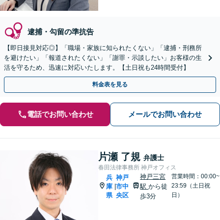
逮捕・勾留の準抗告
【即日接見対応◎】「職場・家族に知られたくない」「逮捕・刑務所
を避けたい」「報道されたくない」「謝罪・示談したい」お客様の生
活を守るため、迅速に対応いたします。【土日祝も24時間受付】
料金表を見る
電話でお問い合わせ
メールでお問い合わせ
片瀬 了規
弁護士
春田法律事務所 神戸オフィス
神戸三宮
営業時間：00:00~
兵
神戸
23:59（土日祝
庫
市中
駅
から徒
|
県
央区
日）
歩3分