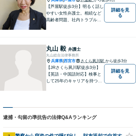
【芦屋駅徒歩3分】明るく話し
詳細を見
やすい女性弁護士。相続など
る
高齢者問題、社内トラブル
等、女性の悩みに強みがあり
ます。親しみやすいと言われ
ますので、相談を迷われてい
る方は、お気軽にご連絡下さ
丸山 毅
弁護士
い。【宅建士・行政書士資格
丸山総合法律事務所
保持】
兵庫県
西宮市
さくら夙川駅
から徒歩3分
|
【JRさくら夙川駅徒歩3分】
詳細を見
【英語・中国語対応】検事と
る
して25年のキャリアを持つ弁
護士。刑事・民事ともに対応
可能！阪神間を中心に、お困
りの方を解決へと導いてまい
ります。まずはご相談へお越
しください【完全個室対応】
逮捕・勾留の準抗告の法律Q&Aランキング
警察から窃盗の件で呼び出し、財布返却で自首す