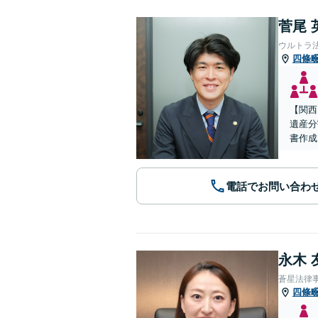
菅尾 
ウルトラ
四條
【関西
遺産分
書作成
電話でお問い合わ
永木 
蒼星法律
四條