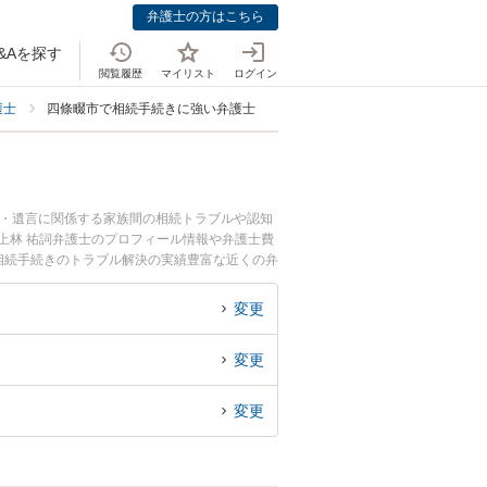
弁護士の方はこちら
&Aを探す
閲覧履歴
マイリスト
ログイン
護士
四條畷市で相続手続きに強い弁護士
続・遺言に関係する家族間の相続トラブルや認知
上林 祐詞弁護士のプロフィール情報や弁護士費
相続手続きのトラブル解決の実績豊富な近くの弁
さんにおすすめです。
変更
変更
変更