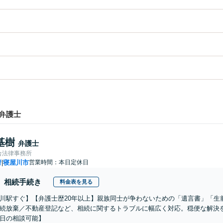
弁護士
基樹
弁護士
合法律事務所
府
寝屋川市
営業時間：本日定休日
|
相続手続き
料金表を見る
川駅すぐ】【弁護士歴20年以上】親族同士が争わないための「遺言書」「生
続放棄／不動産登記など、相続に関するトラブルに幅広く対応。穏便な解決
日の相談可能】