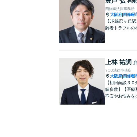
豊芦 弘
弁護
四條畷法律事務所
大阪府
四條畷
|
【JR線忍ヶ丘
齢者トラブルの
上林 祐詞
YOU法律事務所
大阪府
四條畷
|
【初回面談３０
績多数】【医療
不安やお悩みを