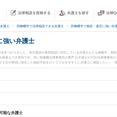
法律相談を投稿する
弁護士を探す
法律Q
弁護士
四條畷市で法律相談できる弁護士
四條畷市で相続・遺言に強い弁
に強い弁護士
2名見つかりました。休日面談や夜間面談に対応している弁護士なども掲載中。相
み検索もでき便利です。特に四條畷法律事務所の豊芦 弘弁護士やYOU法律事務所の
で土日や夜間に発生した相続手続きのトラブルを今すぐに弁護士に相談したい』『
きを法律相談できる四條畷市内の弁護士に相談予約したい』などでお困りの相談者
可能な弁護士