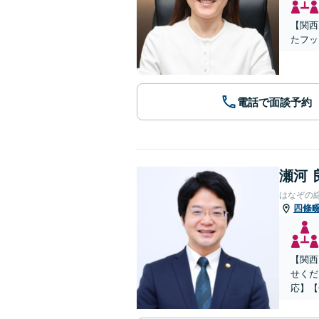
【関西
たフッ
電話で面談予約
瀬河 
はなぞの
四條
【関西
せくだ
応】【