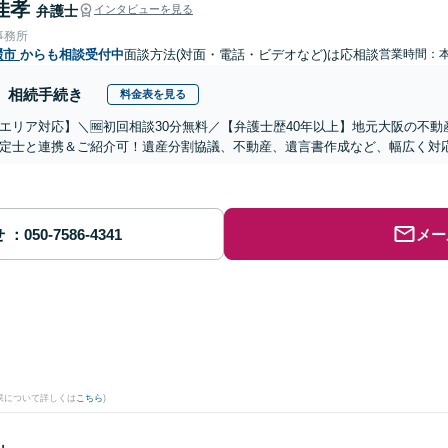
佳孝
弁護士
インタビューを見る
事務所
畷市
からも相談受付中
面談方法(対面・電話・ビデオなど)は応相談
営業時間：
相続手続き
料金表を見る
エリア対応】＼🆓初回相談30分無料／【弁護士歴40年以上】地元大阪の不
定士と連携＆ご紹介可！遺産分割協議、不動産、遺言書作成など、幅広く対
せ
メー
果について詳しくは
こちら
)