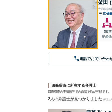
釜田 
大和法律
四條
【関西
動産鑑
電話でお問い合わ
四條畷市に所在する弁護士
四條畷市の事務所等での面談予約が可能です。
2
人の弁護士が見つかりました
(検索結