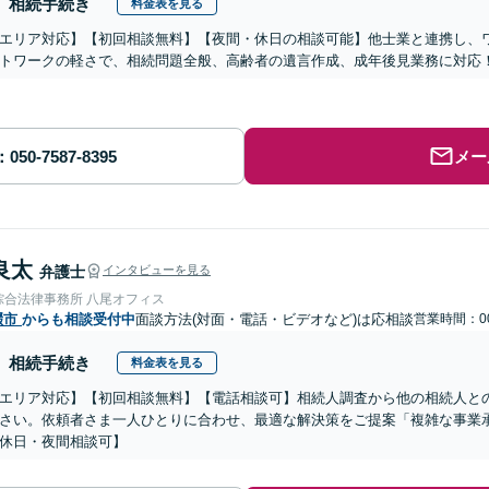
相続手続き
料金表を見る
エリア対応】【初回相談無料】【夜間・休日の相談可能】他士業と連携し、ワ
トワークの軽さで、相続問題全般、高齢者の遺言作成、成年後見業務に対応
メー
良太
弁護士
インタビューを見る
綜合法律事務所 八尾オフィス
畷市
からも相談受付中
面談方法(対面・電話・ビデオなど)は応相談
営業時間：00
相続手続き
料金表を見る
エリア対応】【初回相談無料】【電話相談可】相続人調査から他の相続人と
さい。依頼者さま一人ひとりに合わせ、最適な解決策をご提案「複雑な事業
休日・夜間相談可】