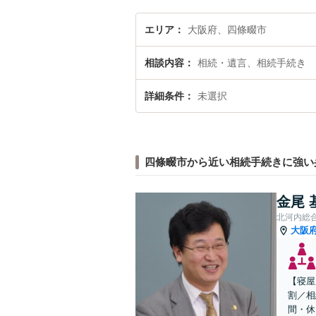
エリア
大阪府、四條畷市
相談内容
相続・遺言、相続手続き
詳細条件
未選択
四條畷市から近い相続手続きに強い
金尾 
北河内総
大阪
【寝屋
割／相
間・休