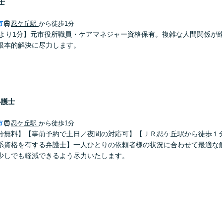
士
市
忍ケ丘駅
から徒歩1分
駅より1分】元市役所職員・ケアマネジャー資格保有。複雑な人間関係が
根本的解決に尽力します。
弁護士
市
忍ケ丘駅
から徒歩1分
分無料】【事前予約で土日／夜間の対応可】【ＪＲ忍ケ丘駅から徒歩１
系資格を有する弁護士】一人ひとりの依頼者様の状況に合わせて最適な
少しでも軽減できるよう尽力いたします。