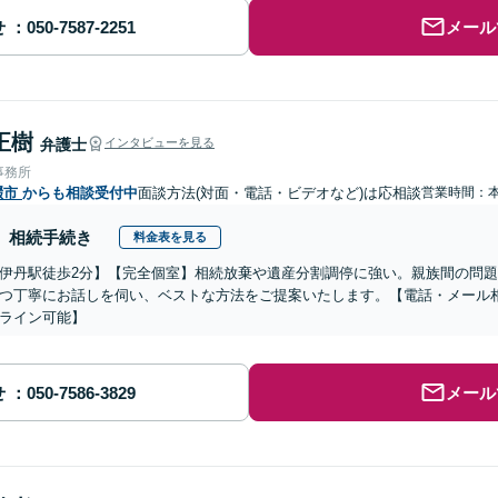
せ
メール
正樹
弁護士
インタビューを見る
事務所
畷市
からも相談受付中
面談方法(対面・電話・ビデオなど)は応相談
営業時間：
相続手続き
料金表を見る
伊丹駅徒歩2分】【完全個室】相続放棄や遺産分割調停に強い。親族間の問
つ丁寧にお話しを伺い、ベストな方法をご提案いたします。【電話・メール
ライン可能】
せ
メール