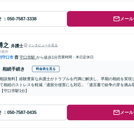
せ
メール
博之
弁護士
インタビューを見る
事務所
府
守口市
守口市駅
から徒歩1分
営業時間：本日定休日
|
相続手続き
料金表を見る
相談無料】経験豊富な弁護士がトラブルを円満に解決し、早期の相続を実現
て相続のストレスを軽減「遺留分侵害にも対応」「遺言書で紛争の芽を摘み
【守口市駅1分】
せ
メール