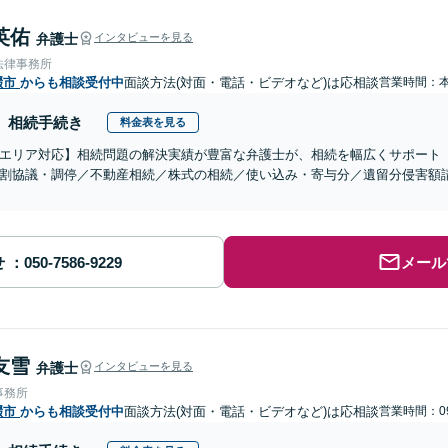
英佑
弁護士
インタビューを見る
法律事務所
畷市
からも相談受付中
面談方法(対面・電話・ビデオなど)は応相談
営業時間：
相続手続き
料金表を見る
エリア対応】相続問題の解決実績が豊富な弁護士が、相続を幅広くサポート
割協議・調停／不動産相続／株式の相続／使い込み・寄与分／遺留分侵害額
せ
メール
友雪
弁護士
インタビューを見る
事務所
畷市
からも相談受付中
面談方法(対面・電話・ビデオなど)は応相談
営業時間：09