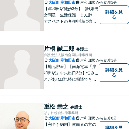
大阪府
岸和田市
岸和田駅
から徒歩3分
|
【岸和田駅徒歩3分】【離婚男
詳細を見
女問題・生活保護・じん肺・
る
アスベストの各種申請に強
み】DV・モラハラを立証し、
被害者の権利を守れるよう、
最大限の努力をしてまいりま
す。お困りごとがあれば、お
片桐 誠二郎
弁護士
気軽にご相談ください。
弁護士法人阪南合同法律事務所
大阪府
岸和田市
岸和田駅
から徒歩3分
|
【地元密着】【南海電車「岸
詳細を見
和田駅」中央出口3分】悩みご
る
とがあれば気軽に相談でき
る“町医者的な弁護士”を目指
しています。身体の不調を感
じたらかかりつけの医師に診
てもらうように、どうぞお気
重松 崇之
弁護士
軽にご相談ください。
ほまれ総合法律事務所
大阪府
岸和田市
岸和田駅
から徒歩8分
|
【完全予約制】依頼者の方の
詳細を見