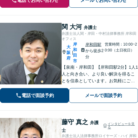
電話でお問い合わせ
メールでお問い合わせ
関 大河
弁護士
弁護士法人関・岸田・中村法律事務所 岸和田
オフィス
岸
岸和田駅
営業時間：10:00~2
大
和
0:00（土日祝日）
から徒歩2
阪
|
田
分
府
市
【泉南・岸和田】【岸和田駅2分】1人1
人と向き合い、より良い解決を得るこ
とを信条としています。お気軽にご相
談下さい。
電話で面談予約
メールで面談予約
藤守 真之
弁護
インタビューを見
る
士
弁護士法人法律事務所ロイヤーズ・ハイ 岸和