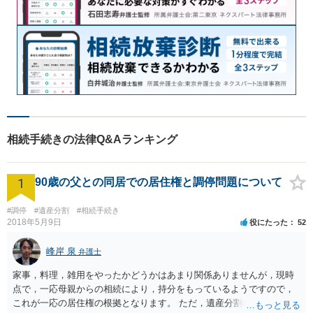
相続手続きの法律Q&Aランキング
1
90歳の父との同居での居住権と調停問題について
#調停
#遺産分割
#相続手続き
2018年5月9日
役にたった
52
峰岸 泉
弁護士
家事，料理，雑用をやったかどうかはあまり関係ありませんが，現時
点で，一応母親からの相続により，持分をもっているようですので，
これが一応の居住権の根拠となります。 ただ，遺産分割により，母の