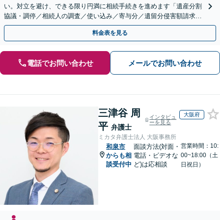
い。対立を避け、できる限り円満に相続手続きを進めます「遺産分割
協議・調停／相続人の調査／使い込み／寄与分／遺留分侵害額請求／
相続放棄（借金の相続）／遺言書作成【休日・夜間相談可】
料金表を見る
電話でお問い合わせ
メールでお問い合わせ
三津谷 周
大阪府
インタビュ
ーを見る
平
弁護士
ミカタ弁護士法人 大阪事務所
営業時間：10:
和泉市
面談方法(対面・
からも相
電話・ビデオな
00~18:00（土
談受付中
ど)は応相談
日祝日）