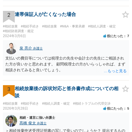
持分を父親が取得した場合，住み続けるのは難しいかも知れません。
2
連帯保証人が亡くなった場合
#相続放棄
#相続手続き
#相続放棄
#M&A・事業承継
#相続人調査・確定
#相続財産調査・鑑定
2024年3月6日
役にたった
7
泉 亮介
弁護士
支払いの費目等については税理士の先生や会計士の先生にご相談され
た方が良いかと思われます。 顧問税理士の方がいらっしゃれば、まず
相談されてみると良いでしょう。
3
相続放棄後の訴状対応と答弁書作成についての相
談
#相続放棄
#相続手続き
#相続人調査・確定
#相続トラブルの代理交渉
2026年3月28日
役にたった
5
相続・遺言に強い弁護士
髙橋 俊太
弁護士
＞相続放棄申述受理証明書の写しで良いのでしょうか？ 提出するもの