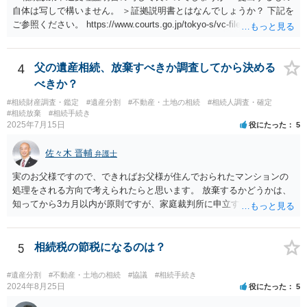
自体は写しで構いません。 ＞証拠説明書とはなんでしょうか？ 下記を
ご参照ください。 https://www.courts.go.jp/tokyo-s/vc-files/tokyo-s/file/
14-1kisairei.pdf
4
父の遺産相続、放棄すべきか調査してから決める
べきか？
#相続財産調査・鑑定
#遺産分割
#不動産・土地の相続
#相続人調査・確定
#相続放棄
#相続手続き
2025年7月15日
役にたった
5
佐々木 晋輔
弁護士
実のお父様ですので、できればお父様が住んでおられたマンションの
処理をされる方向で考えられたらと思います。 放棄するかどうかは、
知ってから3カ月以内が原則ですが、家庭裁判所に申立すれば3カ月の
期間を伸長することができます。 その間に、財産の状況を調査して、
放棄するかどうか決めることができます。 銀行やサラ金が数年も放置
することはありませんので、数年後に借金が発見される可能性はほぼ
5
相続税の節税になるのは？
ありません。 なお、私が扱った相続放棄を検討していた案件で、期間
伸長して調査したところ、サラ金に対する過払金など相当な財産が見
#遺産分割
#不動産・土地の相続
#協議
#相続手続き
つかったため相続したという事例がありました。
2024年8月25日
役にたった
5