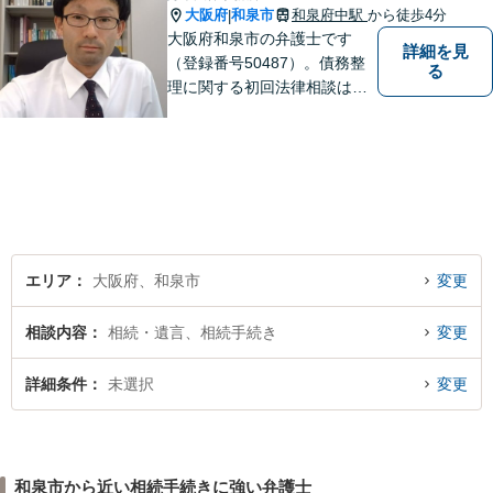
大阪府
和泉市
和泉府中駅
から徒歩4分
|
大阪府和泉市の弁護士です
詳細を見
（登録番号50487）。債務整
る
理に関する初回法律相談は無
料です。
エリア
大阪府、和泉市
変更
相談内容
相続・遺言、相続手続き
変更
詳細条件
未選択
変更
和泉市から近い相続手続きに強い弁護士