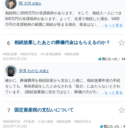
関 大河
弁護士
相続時に3000万円の非課税枠があります。 そして、相続人一人につき
600万円の非課税枠があります。よって、全員で相続した場合、5400
万円の非課税枠の範囲に相続が収まる場合、税金はなしです。 一人が
相続放棄すると、600万円の枠が一つ減ります。よって、4800万円の
範囲となります。 一般的には、全員で相続する方が税金はお得です。
また、全員で相続しても、話し合いの結果、親がすべて相続と決める
6
相続放棄したあとの葬儀代金はもらえるのか？
こともできます。この場合でも相続の非課税枠は、全員で相続した540
0万円分使えます。 父が亡くなり、母が全部相続すると、母から三人
#相続放棄
#相続手続き
#口座凍結解除
#相続放棄
で相続する際は、4800万円が非課税枠となります。 そうすると、母が
2019年2月13日
役にたった
14
亡くなってから相続すると、両親のどちらかが亡くなってから相続す
るより非課税の枠が減少します。 計画的に相続をするのがおすすめと
井澤 わかな
弁護士
いうことになります。これ以外にも気をつける点はあるかもしれませ
確かに、葬儀費用を相続財産から支出した後に、相続放棄申述の手続
んので、一度相談して想定するのがおすすめと思います。
をしても、単純承認をしたとみなされる「処分」にあたらないとされ
ています。 (相続放棄後に支出ではなく、葬儀の方が先に来るのが通常
だと思いますので、葬儀→葬儀費用を相続財産から支出→相続放棄申
述の手続ということだと思いますが) ただ、葬儀費用ならいくらでもよ
いということではなく、身分相応の、社会的儀式として当然認められ
7
固定資産税の支払いについて
る程度の金額に留まると考えた方がよいです。 もし、相続人の皆さん
に葬儀費用を支出する経済力がなく、質素な葬儀を行った費用であれ
#相続税対策
#不動産・土地の相続
#相続放棄
#相続手続き
ば相続財産から支出しても単純承認と認められない可能性が高いの
2022年7月13日
役にたった
4