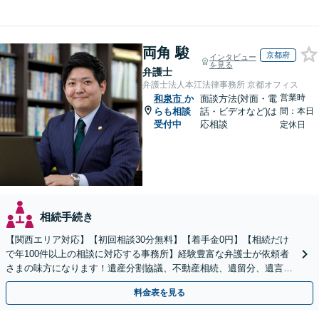
両角 駿
京都府
インタビュー
を見る
弁護士
弁護士法人本江法律事務所 京都オフィス
営業時
和泉市
か
面談方法(対面・電
らも相談
話・ビデオなど)は
間：本日
受付中
応相談
定休日
相続手続き
【関西エリア対応】【初回相談30分無料】【着手金0円】【相続だけ
で年100件以上の相談に対応する事務所】経験豊富な弁護士が依頼者
さまの味方になります！遺産分割協議、不動産相続、遺留分、遺言書
の作成など【烏丸御池駅7分】
料金表を見る