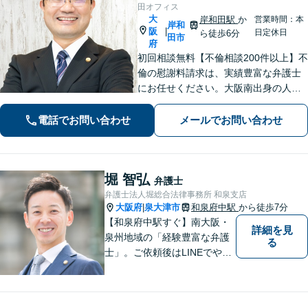
田オフィス
大
岸和田駅
か
営業時間：本
岸和
阪
|
日定休日
ら徒歩6分
田市
府
初回相談無料【不倫相談200件以上】不
倫の慰謝料請求は、実績豊富な弁護士
にお任せください。大阪南出身の人情
派弁護士が対応【交通事故も強い】交
通事故に遭われてお困りの方はお気軽
電話でお問い合わせ
メールでお問い合わせ
にお電話ください【当日／夜間／休日
の相談可】
堀 智弘
弁護士
弁護士法人堀総合法律事務所 和泉支店
大阪府
泉大津市
和泉府中駅
から徒歩7分
|
【和泉府中駅すぐ】南大阪・
詳細を見
泉州地域の「経験豊富な弁護
る
士」。ご依頼後はLINEでやり
取り可能。4名の弁護士が在
籍。全案件を複数の弁護士で
担当する安心のサポート体