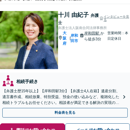
十川 由紀子
弁護
インタビューを見
る
士
弁護士法人阪南合同法律事務所
大
岸和田駅
か
営業時間：本
岸和
阪
|
日定休日
ら徒歩3分
田市
府
相続手続き
【弁護士歴15年以上】【岸和田駅3分】【弁護士4人在籍】遺産分割、
遺言書作成、相続放棄、特別受益、預金の使い込みなど、複雑化した
相続トラブルもお任せください。相談者が満足できる解決の実現のた
めに、他士業と連携し最善を尽くします【完全個室】
料金表を見る