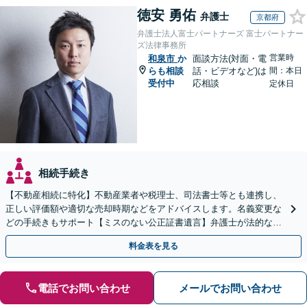
徳安 勇佑
弁護士
京都府
弁護士法人富士パートナーズ 富士パートナー
ズ法律事務所
営業時
和泉市
か
面談方法(対面・電
らも相談
話・ビデオなど)は
間：本日
受付中
応相談
定休日
相続手続き
【不動産相続に特化】不動産業者や税理士、司法書士等とも連携し、
正しい評価額や適切な売却時期などをアドバイスします。名義変更な
どの手続きもサポート【ミスのない公正証書遺言】弁護士が法的な観
点から遺言書を作成します。
料金表を見る
電話でお問い合わせ
メールでお問い合わせ