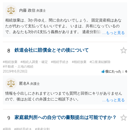
で、相続放棄申述が受理される可能性も高いと思います。
内藤 政信
弁護士
相続放棄は、3か月ゆえ、間に合わないでしょう。 固定資産税はあな
たが代わって支払ってもいいですよ。 いまは、共有になっているの
で、あなたも3分の1支払う義務があります。 遺産分割協議をして、不
動産取得者を決めて、相続登記する必要があります。 登記名義人に支
払い義務があります。
8
鉄道会社に賠償金とその後について
#相続放棄
#相続人調査・確定
#相続手続き
#相続放棄
#口座凍結解除
#不動産・土地の相続
2019年6月28日
役にたった
6
匿名A
弁護士
情報を小出しにされますといつまでも質問と回答にキリがありません
ので、後はお近くの弁護士にご相談下さい。
9
家庭裁判所への自分での書類提出は可能ですか？
#調停
#相続手続き
#遺産分割