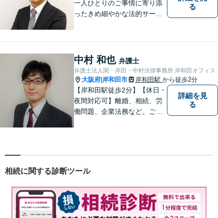
一人ひとりのご事情に寄り添
る
ったきめ細やかな法的サービ
スを心がけております。お困
りの方は、お気軽にご相談く
ださい。初回法律相談は３０
分無料です。
中村 和也
弁護士
弁護士法人関・岸田・中村法律事務所 岸和田オフィス
大阪府
岸和田市
岸和田駅
から徒歩2分
|
【岸和田駅徒歩2分】【休日・
詳細を見
夜間対応可】離婚、相続、労
る
働問題、企業法務など。ご依
頼者さまのお話を親身に伺
い、解決へ向けてベストな方
法をご提案いたします。不安
はお一人で抱えず、ぜひ弁護
士へご相談ください【完全個
相続に関する診断ツール
室】