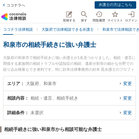
弁護士の方はこちら
ココナラへ
投稿する
探す
閲覧履歴
マイリスト
ログイン
ココナラ法律相談
大阪府で法律相談できる弁護士
和泉市で法律相談で
和泉市の相続手続きに強い弁護士
大阪府の和泉市で相続手続きに強い弁護士が1名見つかりました。相続・遺言に
関係する家族間の相続トラブルや認知症の相続、遺産分割等の細かな分野での
絞り込み検索もでき便利です。特に好本法律事務所の好本 晃弁護士のプロフィ
ール情報や弁護士費用、強みなどが注目されています。『和泉市で土日や夜間
に発生した相続手続きのトラブルを今すぐに弁護士に相談したい』『相続手続
エリア
大阪府、和泉市
変更
きのトラブル解決の実績豊富な近くの弁護士を検索したい』『初回相談無料で
相続手続きを法律相談できる和泉市内の弁護士に相談予約したい』などでお困
相談内容
相続・遺言、相続手続き
変更
りの相談者さんにおすすめです。
詳細条件
未選択
変更
相続手続きに強い和泉市から相談可能な弁護士