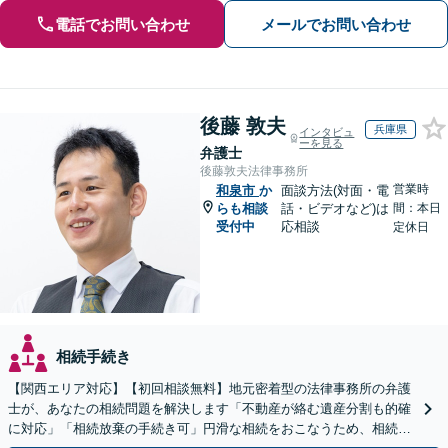
電話でお問い合わせ
メールでお問い合わせ
後藤 敦夫
兵庫県
インタビュ
ーを見る
弁護士
後藤敦夫法律事務所
営業時
和泉市
か
面談方法(対面・電
らも相談
話・ビデオなど)は
間：本日
受付中
応相談
定休日
相続手続き
【関西エリア対応】【初回相談無料】地元密着型の法律事務所の弁護
士が、あなたの相続問題を解決します「不動産が絡む遺産分割も的確
に対応」「相続放棄の手続き可」円滑な相続をおこなうため、相続問