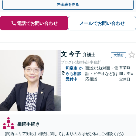
題は自分の代で解決しましょう【完全個室制】
料金表を見る
電話でお問い合わせ
メールでお問い合わせ
文 今子
弁護士
大阪府
プログレ法律特許事務所
営業時
和泉市
か
面談方法(対面・電
らも相談
話・ビデオなど)は
間：本日
受付中
応相談
定休日
相続手続き
【関西エリア対応】相続に関してお困りの方はぜひ私にご相談くださ