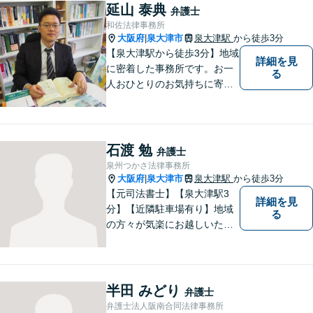
制。グループ会社に税理士法
延山 泰典
弁護士
人・社労士事務所・不動産会
和佐法律事務所
社があり問題を丸ごと解決！
大阪府
泉大津市
泉大津駅
から徒歩3分
|
【泉大津駅から徒歩3分】地域
詳細を見
に密着した事務所です。お一
る
人おひとりのお気持ちに寄り
添います。https://kazusa-law.
com/
石渡 勉
弁護士
泉州つかさ法律事務所
大阪府
泉大津市
泉大津駅
から徒歩3分
|
【元司法書士】【泉大津駅3
詳細を見
分】【近隣駐車場有り】地域
る
の方々が気楽にお越しいただ
ける法律事務所を目指してお
ります。どのような小さなお
悩みでも、弁護士に依頼する
かどうかも含めて、まずはお
半田 みどり
弁護士
気軽にご相談ください。
弁護士法人阪南合同法律事務所