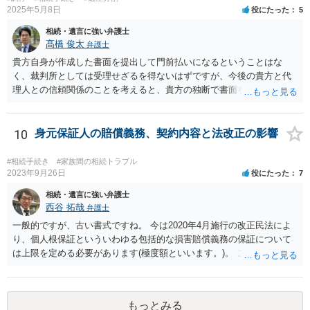
2025年5月8日
役にたった
5
相続・遺言に強い弁護士
髙橋 俊太
弁護士
貴方自身が作成した書面を提出して門前払いになるということはな
く、裁判所としては受理せざるを得ないはずですが、今後の貴方と代
理人との信頼関係のことを考えると、貴方の独断で書面を提出したり
裁判所に電話したりするのはお勧めしにくいところです。 現在の弁護
士が主張書面の提出を渋っているようですが、弁護士として提出の実
益がないと考えている可能性もあると思いますので、そのあたりも含
10
身元保証人の賠償義務、契約内容と法改正の影響
めて、弁護士見解を確認等するためによく打ち合わせた方がよいと思
います。単に面倒臭いということで書面提出をしないということであ
#相続手続き
#家族間の相続トラブル
れば、当該弁護士との委任関係を修了した上で、貴方のほうで書面提
2023年9月26日
役にたった
7
出することを検討なさった方がよいでしょう。
相続・遺言に強い弁護士
西谷 拓哉
弁護士
一般的ですが、古い書式ですね。 今は2020年4月施行の改正民法によ
り、個人根保証といういわゆる包括的な損害賠償義務の保証について
は上限を定める必要があります(極度額といいます。)。 この書式にサ
インしても、実際は連帯保証部分は民法465条の2②により無効とな
り、会社側は請求できない可能性が高そうです。
もっとみる