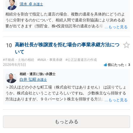
況を報告する義務があるとは限りません。また、親族間で利害対立が
清水 卓
弁護士
ある可能性がある場合、守秘義務や本人意思確認の観点から、委任状
があるとしても直ちに内容を開示しないこともあり得ます。 公正証書
相続分を割合で指定した遺言の場合、複数の遺産を具体的にどうのよ
遺言が作成済みである場合でも、生前にその存在や内容を誰に開示す
うに分割するのかについて、相続人間で遺産分割協議により決める必
るかは、基本的には遺言者本人の意思による問題です。まずは、母親
要が出てきます（預貯金、株•投資信託等の遺産がある場合に、どの遺
本人から弁護士に対し、「娘に進捗状況及び公正証書遺言の作成有
産についても相続分の割合で分けるのか、預貯金はある相続人に、株•
無・内容について説明してよい」旨を明確に伝えてもらい、委任状の
投資信託は他の相続人にというような分け方をするのか等について
写しを添付して、期限を区切って書面で回答を求めることが考えられ
は、相続人間で遺産分割協議により決める必要があります）。
10
高齢社長が株譲渡を拒む場合の事業承継方法につ
ます。それでも回答がない場合には、母親本人の意思能力や真意、兄
いて
による不当な関与の有無も含めて、別の弁護士に資料（遺言書案、委
#不動産・土地の相続
#M&A・事業承継
#公正証書遺言の作成
任状、母親の発言内容、弁護士との連絡履歴、兄とのやり取り等）を
2026年6月5日
役にたった
3
示して相談した方がよいように思います。
相続・遺言に強い弁護士
白井 弘昭
弁護士
＞20人ほどの小さな町工場（株式会社ではありません） は誤りでしょ
うか。株式会社ということでよろしいですね。 少数株主なら排除する
方法はありますが、９０パーセント株主を排除する方法は現実的にあ
りません。 事業承継や株譲渡を進めるには、社員全員で本人を説得す
るか、家族を説得して承継させるかしかないでしょう。 また、出資者
がいれば、全員で会社を辞めて新たな会社を立ち上げることも考えら
もっとみる
れます。 それか、しばらく我慢して、社長が没した後に相続人から承
継させるしかないように思えます。 私見ながらご参考まで。