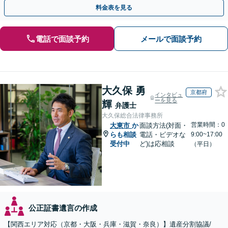
料金表を見る
電話で面談予約
メールで面談予約
大久保 勇
京都府
インタビュ
ーを見る
輝
弁護士
大久保総合法律事務所
営業時間：0
大東市
か
面談方法(対面・
らも相談
電話・ビデオな
9:00~17:00
受付中
ど)は応相談
（平日）
公正証書遺言の作成
【関西エリア対応（京都・大阪・兵庫・滋賀・奈良）】遺産分割協議/