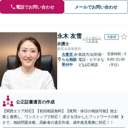
電話でお問い合わせ
メールでお問い合わせ
永木 友雪
大阪府
インタビュ
ーを見る
弁護士
蒼星法律事務所
営業時間：0
大東市
か
面談方法(対面・
らも相談
電話・ビデオな
9:00~21:00
受付中
ど)は応相談
（平日）
公正証書遺言の作成
【関西エリア対応】【初回相談無料】【夜間・休日の相談可能】他士
業と連携し、ワンストップで対応！ 若さを活かしたフットワークの軽
さで、相続問題全般、高齢者の遺言作成、成年後見業務に対応！！