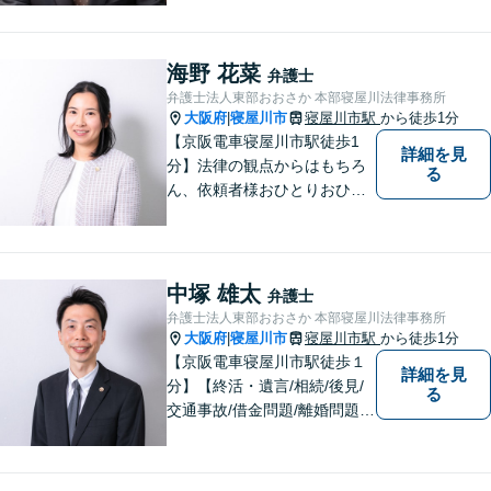
法律トラブルに巻き込まれた/
巻き込まれそうな方はお早め
にご相談ください。【労災事
海野 花菜
弁護士
故：9年前の事故でも数千万円
弁護士法人東部おおさか 本部寝屋川法律事務所
の賠償を獲得】
大阪府
寝屋川市
寝屋川市駅
から徒歩1分
|
【京阪電車寝屋川市駅徒歩1
詳細を見
分】法律の観点からはもちろ
る
ん、依頼者様おひとりおひと
りのお気持ちやご事情に寄り
添った対応を心がけます。お
気軽にご相談いただければ、
全力でサポートいたします。
中塚 雄太
弁護士
弁護士法人東部おおさか 本部寝屋川法律事務所
大阪府
寝屋川市
寝屋川市駅
から徒歩1分
|
【京阪電車寝屋川市駅徒歩１
詳細を見
分】【終活・遺言/相続/後見/
る
交通事故/借金問題/離婚問題等
のご相談多数】【ご来所が難
しい場合は出張可能】ご依頼
者や関係者とのコミュニケー