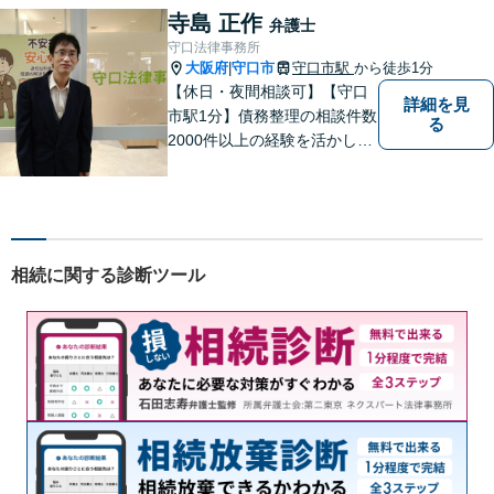
ションを大切にして、さまざ
寺島 正作
弁護士
まな問題の解決に向けてサポ
守口法律事務所
ートさせていただきます。
大阪府
守口市
守口市駅
から徒歩1分
|
【休日・夜間相談可】【守口
詳細を見
市駅1分】債務整理の相談件数
る
2000件以上の経験を活かし、
依頼者様の法律問題を徹底的
にバックアップいたします。
どなたでも相談しやすく、依
頼者様が不安を抱かないよう
に、わかりやすく的確なアド
相続に関する診断ツール
バイスを心がけております。