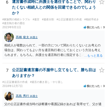
6
遺言書作成時に弁護士を選任することで、関わり
たくない相続人との関係を回避できるのでしょう
か？
#家族間の相続トラブル
#遺言
#遺産分割
#公正証書遺言の作成
#相続手続き
#遺言執行者の選任
2023年9月1日
役にたった
3
髙橋 俊太
弁護士
相続人が複数おられて、一部の方について関わりたくないとお考えの
場合は、関わってもよい方を遺言執行者にしておくという方法も考え
られます。もちろん、弁護士を遺言執行者に指定することもできます
が、（関わってもよい）相続人を遺言執行者に指定しておいて、その
方に再委任の権限を付与しておくという方法もあります。 一度、弁護
士に直接ご相談されることをお勧めいたします。
7
公正証書遺言書の不服申し立てをして、勝ち目は
ありますか？
#公正証書遺言の作成
#遺言の書き直し・やり直し
2018年12月7日
役にたった
3
高島 秀行
弁護士
父の公正証書作成当時の診断書や看護記録があれば 取寄せて、父が遺