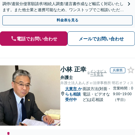
調停/遺留分侵害額請求/相続人調査/遺言書作成など幅広く対応いたし
ます。また他士業と連携可能なため、ワンストップでご相談いただけ
ます。【土日夜間対応】
料金表を見る
電話でお問い合わせ
メールでお問い合わせ
小林 正幸
兵庫県
インタビュ
ーを見る
弁護士
弁護士法人あんぎゃ法律事務所 明石オフィス
営業時間：0
大東市
か
面談方法(対面・
らも相談
電話・ビデオな
9:00~19:00
受付中
ど)は応相談
（平日）