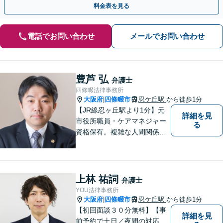
料金表を見る
電話でお問い合わせ
メールでお問い合わせ
豊芦 弘
弁護士
四條畷法律事務所
大阪府
四條畷市
忍ケ丘駅
から徒歩1分
|
【JR線忍ヶ丘駅より1分】元
詳細を見
市役所職員・ケアマネジャー
る
資格保有。複雑な人間関係が
絡む相続・遺言・高齢者トラ
ブルの根本的解決に尽力しま
す。
上林 祐詞
弁護士
YOU法律事務所
大阪府
四條畷市
忍ケ丘駅
から徒歩1分
|
【初回面談３０分無料】【事
詳細を見
前予約で土日／夜間の対応