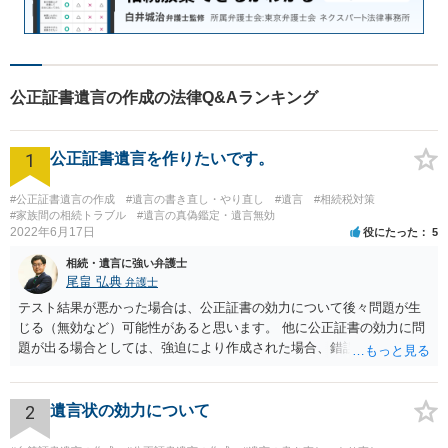
公正証書遺言の作成の法律Q&Aランキング
1
公正証書遺言を作りたいです。
#公正証書遺言の作成
#遺言の書き直し・やり直し
#遺言
#相続税対策
#家族間の相続トラブル
#遺言の真偽鑑定・遺言無効
2022年6月17日
役にたった
5
相続・遺言に強い弁護士
尾畠 弘典
弁護士
テスト結果が悪かった場合は、公正証書の効力について後々問題が生
じる（無効など）可能性があると思います。 他に公正証書の効力に問
題が出る場合としては、強迫により作成された場合、錯誤（勘違い）
の場合などがあります。 遺言の対象となる財産の多寡などにもよりま
すが、弁護士に作成を依頼する場合は、１０～数十万円程度になるケ
ースが多いと思います。 報酬体系は、弁護士ごとに異なりますので一
2
遺言状の効力について
律の基準はありません。