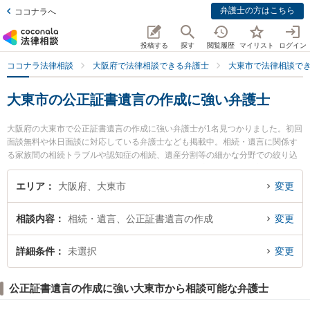
弁護士の方はこちら
ココナラへ
投稿する
探す
閲覧履歴
マイリスト
ログイン
ココナラ法律相談
大阪府で法律相談できる弁護士
大東市で法律相談で
大東市の公正証書遺言の作成に強い弁護士
大阪府の大東市で公正証書遺言の作成に強い弁護士が1名見つかりました。初回
面談無料や休日面談に対応している弁護士なども掲載中。相続・遺言に関係す
る家族間の相続トラブルや認知症の相続、遺産分割等の細かな分野での絞り込
み検索もでき便利です。特に大東法律事務所の森元 鷹志弁護士のプロフィール
情報や弁護士費用、強みなどが注目されています。『大東市で土日や夜間に発
エリア
大阪府、大東市
変更
生した公正証書遺言の作成のトラブルを今すぐに弁護士に相談したい』『公正
証書遺言の作成のトラブル解決の実績豊富な近くの弁護士を検索したい』『初
相談内容
相続・遺言、公正証書遺言の作成
変更
回相談無料で公正証書遺言の作成を法律相談できる大東市内の弁護士に相談予
約したい』などでお困りの相談者さんにおすすめです。
詳細条件
未選択
変更
公正証書遺言の作成に強い大東市から相談可能な弁護士