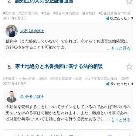
4
認知症の人の公正証書遺言
お悩みのようであれば、問題の当事者であるお父様本人がお住まい
の地域等の弁護士に直接相談してみるのが望ましいように思います。
#認知症・意思疎通不能
#遺言
#遺言の真偽鑑定・遺言無効
#公正証書遺言の作成
【参考】民法 （遺留分侵害額の請求） 第千四十六条 遺留分権利者及
2023年6月2日
役にたった
3
びその承継人は、受遺者（特定財産承継遺言により財産を承継し又は
相続分の指定を受けた相続人を含む。以下この章において同じ。）又
大石 誠
弁護士
は受贈者に対し、遺留分侵害額に相当する金銭の支払を請求すること
裁判中（まだ終結していない）であれば、今からでも遺言無効確認に
ができる。
方針転換をすることも可能ですよ。
5
家土地処分と名誉挽回に関する法的相談
#不動産・土地の相続
#協議
#相続財産調査・鑑定
#公正証書遺言の作成
#調停
2024年4月9日
役にたった
4
泉 亮介
弁護士
不動産を売却することについてサインをしているのであれば150万円の
支払いを求める事は可能かと思われます。また、離婚という事であれ
ば財産分与等についても話し合いを行う必要があるでしょう。 細かい
事情をお伺いする必要もあるかと思われますので、一度お近くの弁護
士事務所へご相談されると良いでしょう。