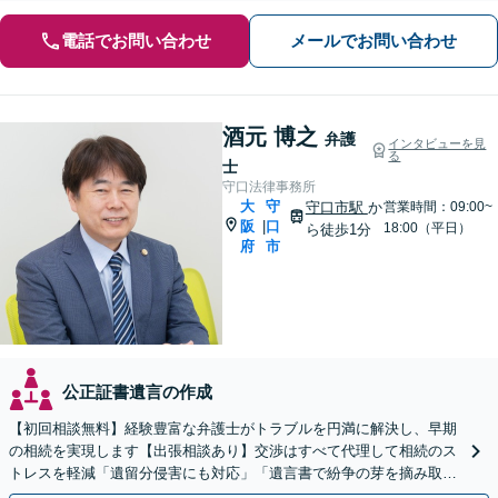
電話でお問い合わせ
メールでお問い合わせ
酒元 博之
弁護
インタビューを見
る
士
守口法律事務所
大
守
守口市駅
か
営業時間：09:00~
阪
口
|
18:00（平日）
ら徒歩1分
府
市
公正証書遺言の作成
【初回相談無料】経験豊富な弁護士がトラブルを円満に解決し、早期
の相続を実現します【出張相談あり】交渉はすべて代理して相続のス
トレスを軽減「遺留分侵害にも対応」「遺言書で紛争の芽を摘み取
る」【完全個室制】【バリアフリー対応】【守口市駅1分】