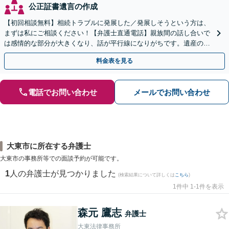
公正証書遺言の作成
【初回相談無料】相続トラブルに発展した／発展しそうという方は、
まずは私にご相談ください！【弁護士直通電話】親族間の話し合いで
は感情的な部分が大きくなり、話が平行線になりがちです。遺産の使
い込みもご相談ください。泥沼化する前にお電話ください。
料金表を見る
電話でお問い合わせ
メールでお問い合わせ
大東市に所在する弁護士
大東市の事務所等での面談予約が可能です。
1
人の弁護士が見つかりました
(検索結果について詳しくは
こちら
)
1件中 1-1件を表示
森元 鷹志
弁護士
大東法律事務所