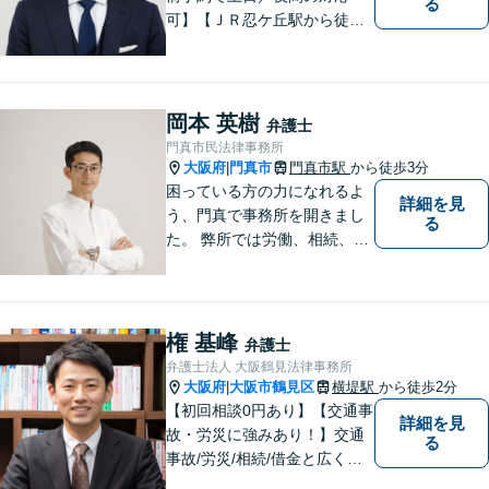
る
可】【ＪＲ忍ケ丘駅から徒歩
１分】【男女問題の実績多
数】【医療系資格を有する弁
護士】一人ひとりの依頼者様
の状況に合わせて最適な解決
岡本 英樹
弁護士
策をご提案し、不安やお悩み
門真市民法律事務所
を少しでも軽減できるよう尽
大阪府
門真市
門真市駅
から徒歩3分
|
力いたします。
困っている方の力になれるよ
詳細を見
う、門真で事務所を開きまし
る
た。 弊所では労働、相続、離
婚、交通事故、不動産、破
産、中小企業法務その他様々
な法律相談を承っておりま
す。
権 基峰
弁護士
弁護士法人 大阪鶴見法律事務所
大阪府
大阪市鶴見区
横堤駅
から徒歩2分
|
【初回相談0円あり】【交通事
詳細を見
故・労災に強みあり！】交通
る
事故/労災/相続/借金と広く法
律問題に対応。【横堤駅2分】