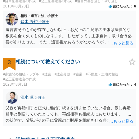
#自筆証書遺言の作成
#公正証書遺言の作成
#遺言の書き直し・やり直し
2018年8月23日
役にたった
6
相続・遺言に強い弁護士
鈴木 崇裕
弁護士
遺言書そのものが存在しない以上，お父上のご兄弟の主張は法律的な
根拠を全く欠くものになります。 したがって，主張自体，取り合う必
要がありません。 また，遺言書があろうがなかろうが，お父上のご兄
弟と面会しなければならない義務はもともとありません。 峰岸先生の
ご回答にもありますが， 代理人弁護士をたてて，その弁護士から相手
方に対して， ・相続に関する主張は法的根拠がなく，一切応じないこ
3
相続について教えてください
と ・今後一切の連絡をしてこないでほしいこと ・連絡を継続してくる
ようであれば警察への通報や法的措置も辞さないこと などを記載した
#家族間の相続トラブル
#遺言
#遺産分割
#協議
#不動産・土地の相続
書面を発送してもらうことがよろしいように思います。
#公正証書遺言の作成
2023年8月5日
役にたった
4
清水 卓
弁護士
父親が再婚相手と正式に離婚手続きを済ませていない場合、仮に再婚
相手と別居していたとしても、再婚相手も相続人にあたります。 こ
の状態で、父親がその子に父親の全財産を相続させる旨の公正証書遺
言を残した場合、一旦は子が父親の全財産を相続することになります
が、再婚相手の遺留分を侵害しているため、再婚相手から相続人
（子）に対して遺留分侵害額請求権が行使される可能性があります。