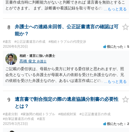
言書作成当時に判断能力がないと判断できれば 遺言書を無効とするこ
とができます。 まず、診断書や看護記録を取り寄せるのが重要となり
ます。 ご自分で取り寄せるか、弁護士に取り寄せてもらうかしたらよ
いと思います。
8
弁護士への連絡未回答、公正証書遺言の確認は可
能か？
#遺言
#公正証書遺言の作成
#相続トラブルの代理交渉
2026年6月20日
役にたった
5
相続・遺言に強い弁護士
髙橋 俊太
弁護士
ご記載の委任状は、母親から貴方に対する委任状と思われますが、照
会先となっている弁護士が母親本人の依頼を受けた弁護士なのか、兄
の依頼を受けた弁護士なのか、あるいは遺言作成にどのような立場で
関与しているのかによって、説明を求められる範囲は変わり得るもの
と思われます。 仮に、その弁護士が母親本人から依頼を受けているの
であれば、母親本人に対する報告義務が問題となります。母親が貴方
9
遺言書で割合指定の際の遺産協議分割書の必要性
に一任する旨を明確に伝えており、委任状の内容にも、弁護士との連
とは？
絡、進捗確認、公正証書遺言の作成有無や控えの確認等が含まれてい
#遺産分割
#家族間の相続トラブル
#相続税対策
#公正証書遺言の作成
るのであれば、貴方から進捗状況等の説明を求める余地はあります。
#自筆証書遺言の作成
#遺言
他方で、その弁護士が兄の依頼を受けた弁護士である場合には、兄の
2025年3月23日
役にたった
2
代理人という立場になりますので、貴方や母親に対して当然に進捗状