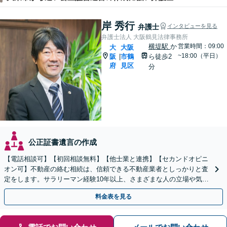
岸 秀行
弁護士
インタビューを見る
弁護士法人 大阪鶴見法律事務所
横堤駅
か
営業時間：09:00
大
大阪
~18:00（平日）
阪
市鶴
ら徒歩2
|
府
見区
分
公正証書遺言の作成
【電話相談可】【初回相談無料】【他士業と連携】【セカンドオピニ
オン可】不動産の絡む相続は、信頼できる不動産業者としっかりと査
定をします。サラリーマン経験10年以上、さまざまな人の立場や気持
ちが分かります。遺産分割や相続放棄もお任せください。
料金表を見る