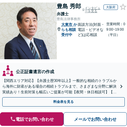
豊島 秀郎
大阪府
インタビュ
ーを見る
弁護士
豊島法律事務所
営業時間：0
大東市
か
面談方法(対面・
らも相談
電話・ビデオな
9:00~19:00
受付中
ど)は応相談
（平日）
公正証書遺言の作成
【関西エリア対応】【弁護士歴30年以上】一般的な相続のトラブルか
ら海外に財産がある場合の相続トラブルまで、さまざまな分野に解決
実績あり！生前対策も幅広いご提案が可能【夜間・休日相談可】【完
全個室】
料金表を見る
電話でお問い合わせ
メールでお問い合わせ