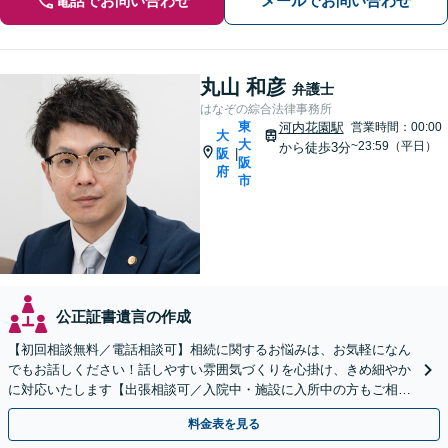
電話でお問い合わせ
メールでお問い合わせ
丸山 和彦
弁護士
はなぞの綜合法律事務所
東
河内花園駅
営業時間：00:00
大
大
~23:59（平日）
から徒歩3分
阪
|
阪
府
市
公正証書遺言の作成
【初回相談無料／電話相談可】相続に関するお悩みは、お気軽になん
でもお話しください！話しやすい雰囲気づくりを心掛け、きめ細やか
に対応いたします【出張相談可／入院中・施設に入所中の方もご相談
ください】【子連れ相談・車いす利用可】
料金表を見る