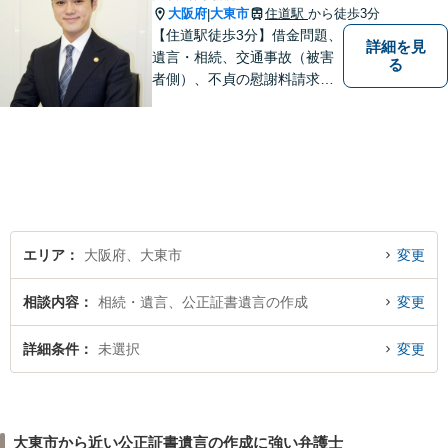
大阪府
大東市
住道駅
から徒歩3分
|
【住道駅徒歩3分】借金問題、
詳細を見
遺言・相続、交通事故（被害
る
者側）、不貞の慰謝料請求は
初回相談が無料。初めての方
でも安心して相談できるよう
に、丁寧な聞き取りとわかり
やすい説明を心がけておりま
す。お気軽にご相談くださ
い。
エリア
大阪府、大東市
変更
相談内容
相続・遺言、公正証書遺言の作成
変更
詳細条件
未選択
変更
大東市から近い公正証書遺言の作成に強い弁護士