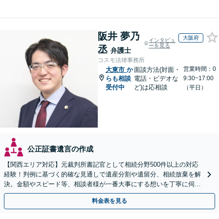
阪井 夢乃
大阪府
インタビュ
ーを見る
丞
弁護士
コスモ法律事務所
営業時間：0
大東市
か
面談方法(対面・
らも相談
電話・ビデオな
9:30~17:00
受付中
ど)は応相談
（平日）
公正証書遺言の作成
【関西エリア対応】元裁判所書記官として相続分野500件以上の対応
経験！判例に基づく的確な見通しで遺産分割や遺留分、相続放棄を解
決。金額やスピード等、相談者様が一番大事にする想いを丁寧に伺い
最善の解決策を提案【WEB面談可】
料金表を見る