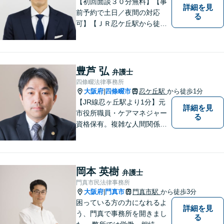
【初回面談３０分無料】【事
詳細を見
前予約で土日／夜間の対応
る
可】【ＪＲ忍ケ丘駅から徒歩
１分】【男女問題の実績多
数】【医療系資格を有する弁
護士】一人ひとりの依頼者様
の状況に合わせて最適な解決
豊芦 弘
弁護士
策をご提案し、不安やお悩み
四條畷法律事務所
を少しでも軽減できるよう尽
大阪府
四條畷市
忍ケ丘駅
から徒歩1分
|
力いたします。
【JR線忍ヶ丘駅より1分】元
詳細を見
市役所職員・ケアマネジャー
る
資格保有。複雑な人間関係が
絡む相続・遺言・高齢者トラ
ブルの根本的解決に尽力しま
す。
岡本 英樹
弁護士
門真市民法律事務所
大阪府
門真市
門真市駅
から徒歩3分
|
困っている方の力になれるよ
詳細を見
う、門真で事務所を開きまし
る