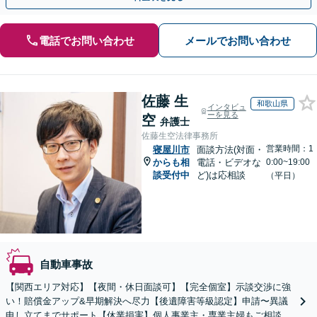
電話でお問い合わせ
メールでお問い合わせ
佐藤 生
和歌山県
インタビュ
ーを見る
空
弁護士
佐藤生空法律事務所
営業時間：1
寝屋川市
面談方法(対面・
からも相
電話・ビデオな
0:00~19:00
談受付中
ど)は応相談
（平日）
自動車事故
【関西エリア対応】【夜間・休日面談可】【完全個室】示談交渉に強
い！賠償金アップ&早期解決へ尽力【後遺障害等級認定】申請〜異議
申し立てまでサポート【休業損害】個人事業主・専業主婦もご相談