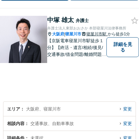
中塚 雄太
弁護士
弁護士法人東部おおさか 本部寝屋川法律事務所
大阪府
寝屋川市
寝屋川市駅
から徒歩1分
|
【京阪電車寝屋川市駅徒歩１
詳細を見
分】【終活・遺言/相続/後見/
る
交通事故/借金問題/離婚問題等
のご相談多数】【ご来所が難
しい場合は出張可能】ご依頼
者や関係者とのコミュニケー
ションを大切にして、さまざ
まな問題の解決に向けてサポ
ートさせていただきます。
エリア
大阪府、寝屋川市
変更
相談内容
交通事故、自動車事故
変更
詳細条件
未選択
変更