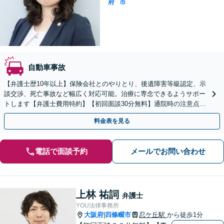
府
市
自動車事故
【弁護士歴10年以上】保険会社とのやりとり、後遺障害等級認定、示
談交渉、死亡事故など幅広く対応可能。治療に専念できるようサポー
トします【弁護士費用特約】【初回面談30分無料】通院時の注意点も
しっかりアドバイス
料金表を見る
電話で面談予約
メールでお問い合わせ
上林 祐詞
弁護士
YOU法律事務所
大阪府
四條畷市
忍ケ丘駅
から徒歩1分
|