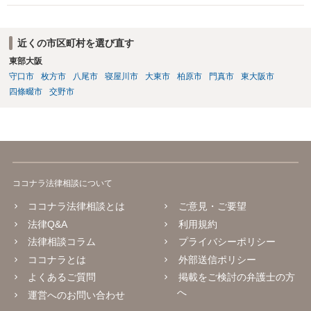
は，よくある話なので，捜査機関としては，それを否定することがで
に痛みが出る、長時間座れない、物を持つと痛い、夜間痛がある、な
きないのではないかとの疑念を抱いたままなのだと思います。
どです。 事故日が２月１日であれば、６か月経過は一般的には８月１
日頃と考えられます。ただし、症状固定日は機械的に６か月で決まる
近くの市区町村を選び直す
ものではなく、治療経過や主治医の判断によります。初診日が２月２
東部大阪
日であったことも含め、主治医と相談した方がよいでしょう。 症状固
守口市
枚方市
八尾市
寝屋川市
大東市
柏原市
門真市
東大阪市
定後も、痛みが残っていれば通院自体は可能です。ただし、症状固定
後の治療費は、相手方保険会社から支払われない扱いになるので、健
四條畷市
交野市
康保険を使うか、自費になるか等を確認しておく必要があります。 ジ
ャクソンテスト等の神経学的検査は、首や神経症状がある場合に行わ
れることがありますが、必ず全員に必要な項目というわけではありま
せん。症状の内容を踏まえて、スパーリングテスト、腱反射、筋力、
知覚検査、可動域検査などの要否を医師が判断することになります。
後遺障害診断書では、自覚症状だけでなく、他覚所見、神経学的所
ココナラ法律相談について
見、画像所見、症状の一貫性が重要になります。不安であれば、受診
前に症状の経過や現在困っていることをメモにまとめ、主治医に簡潔
ココナラ法律相談とは
ご意見・ご要望
に伝えるとよいと思います。状況によっては、診断書作成前に、伝え
法律Q&A
利用規約
るべき症状や記載内容について弁護士に相談等することをお勧めいた
法律相談コラム
プライバシーポリシー
します。
ココナラとは
外部送信ポリシー
よくあるご質問
掲載をご検討の弁護士の方
へ
運営へのお問い合わせ