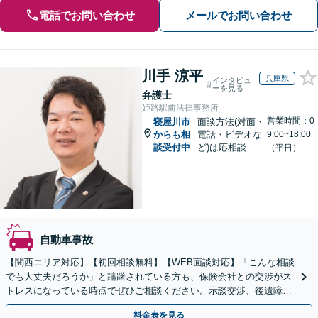
電話でお問い合わせ
メールでお問い合わせ
川手 涼平
兵庫県
インタビュ
ーを見る
弁護士
姫路駅前法律事務所
営業時間：0
寝屋川市
面談方法(対面・
からも相
電話・ビデオな
9:00~18:00
談受付中
ど)は応相談
（平日）
自動車事故
【関西エリア対応】【初回相談無料】【WEB面談対応】「こんな相談
でも大丈夫だろうか」と躊躇されている方も、保険会社との交渉がス
トレスになっている時点でぜひご相談ください。示談交渉、後遺障害
等級認定、過失割合などすべて対応【休日・夜間相談可】
料金表を見る