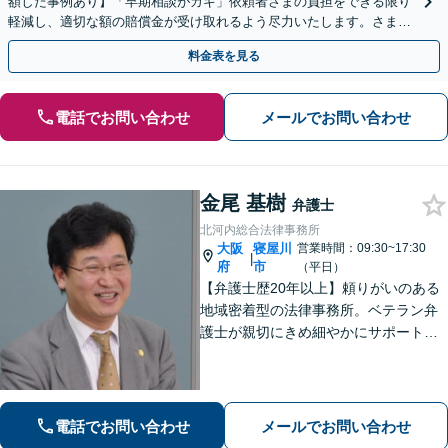
額した事例あり】「早期相談がカギ」依頼者さまの負担をできる限り
軽減し、適切な額の賠償金が受け取れるよう尽力いたします。さまざ
まな角度から示談の提案をおこない、利益の最大化を目指す
料金表を見る
電話でお問い合わせ
メールでお問い合わせ
金尾 基樹
弁護士
北河内総合法律事務所
大阪
寝屋川
営業時間：09:30~17:30
|
府
市
（平日）
【弁護士歴20年以上】頼りがいのある
地域密着型の法律事務所。ベテラン弁
護士が親切にきめ細やかにサポートし
ます。不動産・建築トラブル／借金問
題／相続など身近な法律トラブルはお
気軽にご相談ください。【初回相談無
料（一部除く）】【夜間・休日の相談
電話でお問い合わせ
メールでお問い合わせ
可能】