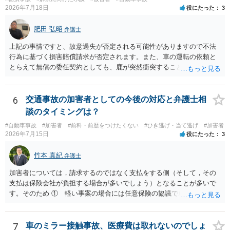
2026年7月18日
役にたった
3
肥田 弘昭
弁護士
上記の事情ですと、故意過失が否定される可能性がありますので不法
行為に基づく損害賠償請求が否定されます。また、車の運転の依頼と
とらえて無償の委任契約としても、鹿が突然衝突することは予見がで
きませんので善管注意義務違反は否定され債務不履行に基づく損害賠
償請求も成立しない可能性があります。以上の理由から支払義務は否
定される可能性が高いです。ご参考にしてください。
6
交通事故の加害者としての今後の対応と弁護士相
談のタイミングは？
#自動車事故
#加害者
#前科・前歴をつけたくない
#ひき逃げ・当て逃げ
#加害者
2026年7月15日
役にたった
3
竹本 真紀
弁護士
加害者については，請求するのではなく支払をする側（そして，その
支払は保険会社が負担する場合が多いでしょう）となることが多いで
す。そのため ① 軽い事案の場合には任意保険の協議で成立すること
が多いこと ②ア 重い事案の場合には，民事面についてはやはり任意
保険の協議となり，事案によっては保険会社が代理人弁護士をつける
場合が多いこと イ 刑事事件に進む場合は，刑事弁護の話になるこ
7
車のミラー接触事故、医療費は取れないのでしょ