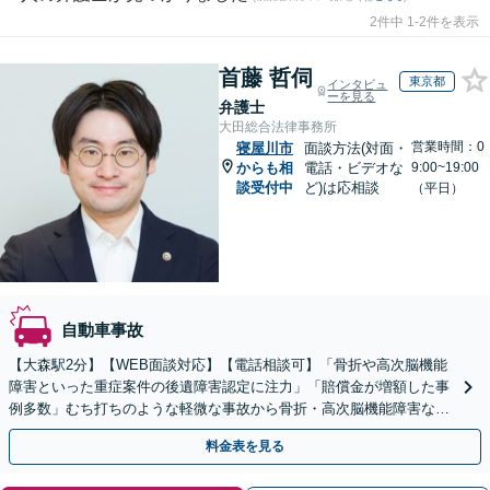
2件中 1-2件を表示
首藤 哲伺
東京都
インタビュ
ーを見る
弁護士
大田総合法律事務所
営業時間：0
寝屋川市
面談方法(対面・
からも相
電話・ビデオな
9:00~19:00
談受付中
ど)は応相談
（平日）
自動車事故
【大森駅2分】【WEB面談対応】【電話相談可】「骨折や高次脳機能
障害といった重症案件の後遺障害認定に注力」「賠償金が増額した事
例多数」むち打ちのような軽微な事故から骨折・高次脳機能障害など
の重症事故まで、事故の規模に関わらず対応いたします
料金表を見る