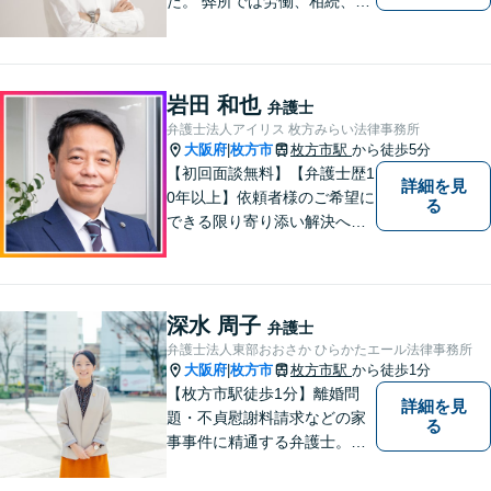
た。 弊所では労働、相続、離
婚、交通事故、不動産、破
産、中小企業法務その他様々
な法律相談を承っておりま
す。
岩田 和也
弁護士
弁護士法人アイリス 枚方みらい法律事務所
大阪府
枚方市
枚方市駅
から徒歩5分
|
【初回面談無料】【弁護士歴1
詳細を見
0年以上】依頼者様のご希望に
る
できる限り寄り添い解決へと
導きます 【離婚問題】同事務
所の女性弁護士と連携して慰
謝料や財産分与などに対応。
夫婦カウンセラーの資格保有
深水 周子
弁護士
【相続問題】セミナー講師や
弁護士法人東部おおさか ひらかたエール法律事務所
書籍執筆の経験あり【枚方市
大阪府
枚方市
枚方市駅
から徒歩1分
|
駅5分】
【枚方市駅徒歩1分】離婚問
詳細を見
題・不貞慰謝料請求などの家
る
事事件に精通する弁護士。依
頼者さまと同じ目線に立ち、
最善の解決方法をご提案。次