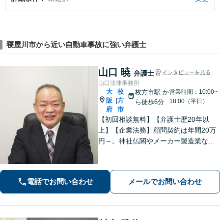
寝屋川市から近い自動車事故に強い弁護士
山口 暁
弁護士
インタビューを見る
山口法律事務所
大
枚
枚方市駅
か
営業時間：10:00~
阪
方
|
18:00（平日）
ら徒歩6分
府
市
【初回相談無料】【弁護士歴20年以
上】【企業法務】顧問契約は年間20万
円～。神社仏閣やメーカー製造業な
ど、幅広い業界に対応【不動産】司法
書士や税理士、不動産鑑定士、土地家
屋調査士などと連携。農地や山林もお
電話でお問い合わせ
メールでお問い合わせ
任せ【枚方市駅6分】