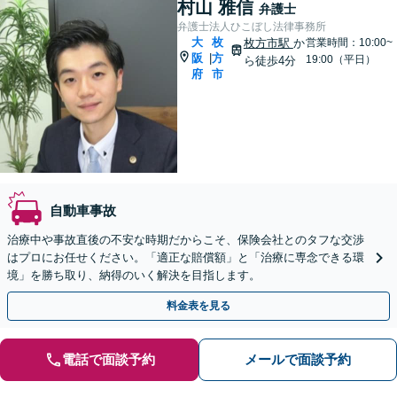
村山 雅信
弁護士
弁護士法人ひこぼし法律事務所
大
枚
枚方市駅
か
営業時間：10:00~
阪
方
|
19:00（平日）
ら徒歩4分
府
市
自動車事故
治療中や事故直後の不安な時期だからこそ、保険会社とのタフな交渉
はプロにお任せください。「適正な賠償額」と「治療に専念できる環
境」を勝ち取り、納得のいく解決を目指します。
料金表を見る
電話で面談予約
メールで面談予約