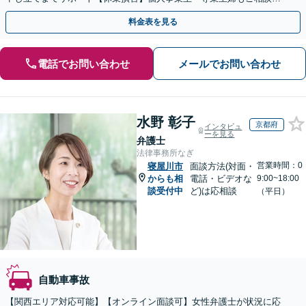
を！弁護士費用特約の利用で自己負担ゼロに
料金表を見る
電話でお問い合わせ
メールでお問い合わせ
水野 彰子
京都府
インタビュ
ーを見る
弁護士
法律事務所なぎ
営業時間：0
寝屋川市
面談方法(対面・
からも相
電話・ビデオな
9:00~18:00
談受付中
ど)は応相談
（平日）
自動車事故
【関西エリア対応可能】【オンライン面談可】女性弁護士が状況に応