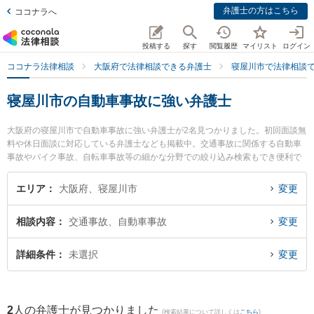
弁護士の方はこちら
ココナラへ
投稿する
探す
閲覧履歴
マイリスト
ログイン
ココナラ法律相談
大阪府で法律相談できる弁護士
寝屋川市で法律相談
寝屋川市の自動車事故に強い弁護士
大阪府の寝屋川市で自動車事故に強い弁護士が2名見つかりました。初回面談無
料や休日面談に対応している弁護士なども掲載中。交通事故に関係する自動車
事故やバイク事故、自転車事故等の細かな分野での絞り込み検索もでき便利で
す。特に北河内総合法律事務所の金尾 基樹弁護士や弁護士法人東部おおさか 本
部寝屋川法律事務所の中塚 雄太弁護士のプロフィール情報や弁護士費用、強み
エリア
大阪府、寝屋川市
変更
などが注目されています。『寝屋川市で土日や夜間に発生した自動車事故のト
ラブルを今すぐに弁護士に相談したい』『自動車事故のトラブル解決の実績豊
相談内容
交通事故、自動車事故
変更
富な近くの弁護士を検索したい』『初回相談無料で自動車事故を法律相談でき
る寝屋川市内の弁護士に相談予約したい』などでお困りの相談者さんにおすす
めです。
詳細条件
未選択
変更
2
人の弁護士が見つかりました
(検索結果について詳しくは
こちら
)