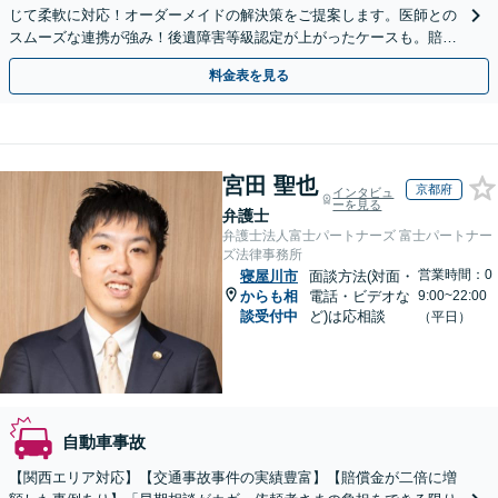
じて柔軟に対応！オーダーメイドの解決策をご提案します。医師との
スムーズな連携が強み！後遺障害等級認定が上がったケースも。賠償
金・慰謝料請求／保険会社との交渉など【初回相談無料】
料金表を見る
宮田 聖也
京都府
インタビュ
ーを見る
弁護士
弁護士法人富士パートナーズ 富士パートナー
ズ法律事務所
営業時間：0
寝屋川市
面談方法(対面・
からも相
電話・ビデオな
9:00~22:00
談受付中
ど)は応相談
（平日）
自動車事故
【関西エリア対応】【交通事故事件の実績豊富】【賠償金が二倍に増