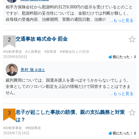
相手方保険会社から慰謝料約31万9,000円の提示を受けているとのこと
ですが、慰謝料額の妥当性については、金額だけでは判断が難しく、
叔母様の受傷内容、治療期間、実際の通院日数、治療終了の経緯、後
遺症の有無、相手方保険会社から提示されている示談内容の内訳等を
確認する必要があります。保険会社から提示される慰謝料額について
は、弁護士が介入することにより増額を検討できる場合がありますの
2
交通事故 略式命令 罰金
で、以下の資料・情報を準備した上で、弁護士に個別に相談すること
をお勧めいたします。 ・相手方保険会社から届いている示談金額の提
#自動車事故
#人身事故
#加害者
#保険会社との交渉
示書類 ・叔母様の診断名、けがの内容 ・治療開始日及び治療終了日
2026年8月6日
役にたった
2
・入院の有無、通院回数 ・現在も症状が残っているか ・叔母様ご本人
やご家族等が加入している保険に、今回の事故で利用できる弁護士費
奥村 徹
弁護士
用特約が付帯しているか なお、被害者は叔母様ご本人となりますの
裁判費用については、国選弁護人を選べばそうかからないでしょう。
で、弁護士が受任する場合には、叔母様ご本人の依頼意思等を確認す
全体としてのソロバン勘定を上記の情報だけで回答することはできま
る必要があります。日本語での十分な意思疎通が難しいとのことです
せん。
ので、そのあたりのご事情も踏まえて、依頼意思の確認方法等を検討
する必要があると思われます。
3
息子が起こした事故の賠償、親の支払義務と対策
は？
#自動車事故
#物損事故
2026年7月16日
役にたった
2