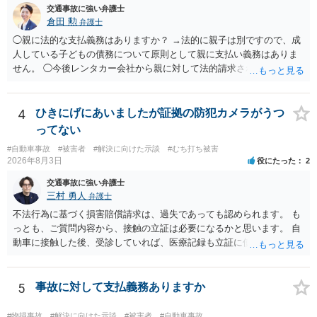
交通事故に強い弁護士
倉田 勲
弁護士
◯親に法的な支払義務はありますか？ →法的に親子は別ですので、成
人している子どもの債務について原則として親に支払い義務はありま
せん。 ◯今後レンタカー会社から親に対して法的請求される可能性は
ありますか？ →原則として支払い義務がない以上請求される可能性は
低いでしょう。 ◯親である私は今後どう対応すべきでしょうか？ →債
権者に対してご自身は支払いを拒み、請求するのであれば本人に対し
4
ひきにげにあいましたが証拠の防犯カメラがうつ
て請求するよう言う程度かと思います。
ってない
#自動車事故
#被害者
#解決に向けた示談
#むち打ち被害
2026年8月3日
役にたった
2
交通事故に強い弁護士
三村 勇人
弁護士
不法行為に基づく損害賠償請求は、過失であっても認められます。 も
っとも、ご質問内容から、接触の立証は必要になるかと思います。 自
動車に接触した後、受診していれば、医療記録も立証に使えるかと思
います。 いずれにせよ、多角的に検討する必要がありますので、弁護
士にご相談ください。
5
事故に対して支払義務ありますか
#物損事故
#解決に向けた示談
#被害者
#自動車事故