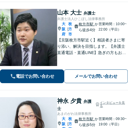
山本 大士
弁護士
弁護士法人ひこぼし法律事務所
大
枚
枚方市駅
か
営業時間：10:00~
阪
方
|
22:00（平日）
ら徒歩4分
府
市
【京阪枚方市駅近く】相談者さまに寄
り添い、解決を目指します。【弁護士
直通電話・直通LINE】急ぎの方もお電
話での相談予約は22時まで、メール・L
INEなら24時間対応！丁寧な聞き取り
と対応で不安を取り除けるよう努めま
電話でお問い合わせ
メールでお問い合わせ
す。
神永 夕貴
弁護
インタビューを見
る
士
あまのがわ法律事務所
大
枚
枚方市駅
か
営業時間：09:30~
阪
方
|
19:00（平日）
ら徒歩5分