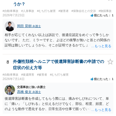
と などの事情から，任意保険に入っていない場合など，特殊な場合以
うか？
外は，あまり顕在化する事情がないのだと思います。 ですから，加害
#自動車事故
#人身事故
#むち打ち被害
#被害者
#保険会社との交渉
#物損事故
者側も弁護士が入っているケースは実際にはあるのです。 本件は，刑
2026年7月23日
役にたった
1
事事件の面で問題となっています。 交通事故を発生した場合には，警
察に報告しなければなりません。道路交通法違反第７２条第１項後段
岡田 晃朝
弁護士
に不申告という形で定められています。本件は，これに客観的には該
当することがはっきりしている事案です。ですから「単なる交通事故
相手が応じてくれない以上は訴訟で、後遺症認定をめぐって争うしか
から，刑事事件になりそうな…」ではなく，刑事事件の対象となるこ
ないです。 ただ、ミラーですと、よほどの衝撃が無いと首との関係の
とがはっきりしている事案です。 自分は逃げていないという認識でし
証明は難しいでしょうから、そこが証明できるかでしょうね。
ょう。そのため，故意を否認している形になるのですが，「現場から
離れる」→「コンビニで駐車」→「しばらく待機」→「徒歩で現場に
戻る→誰もいないから警察に連絡しないで帰る」という流れの中で，
8
外傷性頚椎ヘルニアで後遺障害診断書の申請での
事故を起こした認識があるから現場に戻っているはずなのに，どうし
症状の伝え方等
て警察に連絡しないのだろうという話になっているのだと思います。
そして，捜査機関としては，解離性健忘の影響で報告できなかった事
#自動車事故
#後遺障害
#被害者
#むち打ち被害
2026年7月14日
役にたった
1
情が見当たらないのだと思います。このような点を意識された上で，
警察の方に事実を理解してもらえるように説明することが，相談者の
交通事故に強い弁護士
認識に沿った解決につながるように思います。 警察からすると，事故
髙橋 俊太
弁護士
の現場から離れて様子を窺い、事故として取り扱われているかいない
後遺障害診断書を作成してもらう際には、痛みやしびれについて、単
かを確認して，警察がきていないから事故が発生していないことで済
に「痛い」「しびれる」と伝えるだけでなく、部位、程度、頻度、ど
ませればいいだろうと思って報告しなかったのではないかと疑ってい
のような動作で悪化するか、日常生活や仕事で困っていることを具体
るのだと思います。不救護・不申告の方が，事故後に現場に戻る話
的に伝えることが重要です。例えば、首から腕にしびれる、腰から足