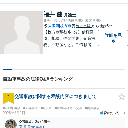
のステップへ進むお手伝いを
致します。どんなお悩みで
福井 健
弁護士
も、ご相談ください。【キッ
弁護士法人進取法律事務所 枚方事務所
ズスペースあり】
大阪府
枚方市
枚方市駅
から徒歩5分
|
【枚方市駅徒歩5分】債権回
詳細を見
収、相続、借金問題、企業法
る
務、不動産など。ご依頼者さ
まに安心して満足した法的サ
ービスをご利用いただけるよ
う尽力いたします。お話しを
しっかりと聞き、法律の観点
からだけでなくお気持ちやご
自動車事故の法律Q&Aランキング
事情に寄り添った対応が可能
です。
1
交通事故に関する示談内容につきまして
#自動車事故
#人身事故
#被害者
#保険会社との交渉
#物損事故
2026年8月3日
役にたった
4
交通事故に強い弁護士
髙橋 俊太
弁護士