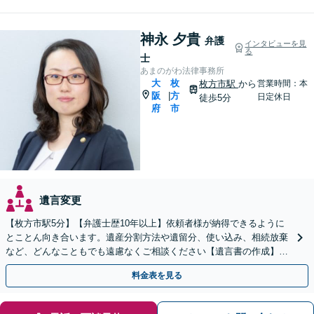
神永 夕貴
弁護
インタビューを見
る
士
あまのがわ法律事務所
大
枚
枚方市駅
から
営業時間：本
阪
方
|
日定休日
徒歩5分
府
市
遺言変更
【枚方市駅5分】【弁護士歴10年以上】依頼者様が納得できるように
とことん向き合います。遺産分割方法や遺留分、使い込み、相続放棄
など、どんなこともでも遠慮なくご相談ください【遺言書の作成】自
宅や病院、介護施設へ出張可【Zoom面談可】
料金表を見る