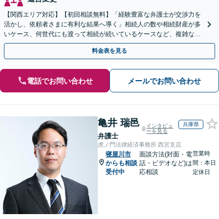
【関西エリア対応】【初回相談無料】「経験豊富な弁護士が交渉力を
活かし、依頼者さまに有利な結果へ導く」相続人の数や相続財産が多
いケース、何世代にも渡って相続が続いているケースなど、複雑な事
案でも対応！協議、調停、審判どのフェーズからも相談可
料金表を見る
電話でお問い合わせ
メールでお問い合わせ
亀井 瑞邑
兵庫県
インタビュ
ーを見る
弁護士
虎ノ門法律経済事務所 西宮支店
営業時
寝屋川市
面談方法(対面・電
からも相談
話・ビデオなど)は
間：本日
受付中
応相談
定休日