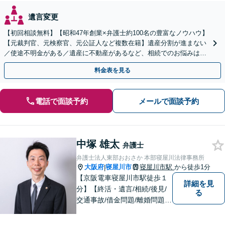
遺言変更
【初回相談無料】【昭和47年創業×弁護士約100名の豊富なノウハウ】
【元裁判官、元検察官、元公証人など複数在籍】遺産分割が進まない
／使途不明金がある／遺産に不動産があるなど、相続でのお悩みはご
相談ください【他士業連携で登記・税も対応】
料金表を見る
電話で面談予約
メールで面談予約
中塚 雄太
弁護士
弁護士法人東部おおさか 本部寝屋川法律事務所
大阪府
寝屋川市
寝屋川市駅
から徒歩1分
|
【京阪電車寝屋川市駅徒歩１
詳細を見
分】【終活・遺言/相続/後見/
る
交通事故/借金問題/離婚問題等
のご相談多数】【ご来所が難
しい場合は出張可能】ご依頼