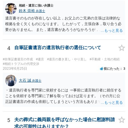
相続・遺言に強い弁護士
鈴木 崇裕
弁護士
遺言書そのものが存在しない以上，お父上のご兄弟の主張は法律的な
根拠を全く欠くものになります。 したがって，主張自体，取り合う必
要がありません。 また，遺言書があろうがなかろうが，お父上のご兄
弟と面会しなければならない義務はもともとありません。 峰岸先生の
ご回答にもありますが， 代理人弁護士をたてて，その弁護士から相手
方に対して， ・相続に関する主張は法的根拠がなく，一切応じないこ
4
自筆証書遺言の遺言執行者の選任について
と ・今後一切の連絡をしてこないでほしいこと ・連絡を継続してくる
ようであれば警察への通報や法的措置も辞さないこと などを記載した
#自筆証書遺言の作成
#遺言
#遺言の書き直し・やり直し
#不動産・土地の相続
書面を発送してもらうことがよろしいように思います。
#相続トラブルの代理交渉
2023年6月25日
役にたった
3
大石 誠
弁護士
・遺言執行者を専門家に依頼するには ⇒事前に遺言執行者に就任する
ことを依頼する専門家に了解を取っておけば足ります。（その方に公
正証書遺言の作成も依頼してしまうという方法もあります） 事前に了
解を取るだけであれば、契約は不要ですし、契約料を払う必要もあり
ません。 遺言執行者に就任し、遺言執行が完了したときの報酬だけ、
弁護士費用としてかかります。 ・亡くなった際に、法務局に預けた自
5
夫の葬式に義両親を呼ばなかった場合に慰謝料請
筆証書遺言の存在を親族がなかったものにされる可能性 ⇒自筆の遺言
求の可能性はありますか？