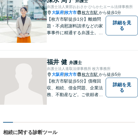
弁護士
【相続問題】セミナー講師や
弁護士法人東部おおさか ひらかたエール法律事務所
書籍執筆の経験あり【枚方市
大阪府
枚方市
枚方市駅
から徒歩1分
|
駅5分】
【枚方市駅徒歩1分】離婚問
詳細を見
題・不貞慰謝料請求などの家
る
事事件に精通する弁護士。依
頼者さまと同じ目線に立ち、
最善の解決方法をご提案。次
のステップへ進むお手伝いを
致します。どんなお悩みで
福井 健
弁護士
も、ご相談ください。【キッ
弁護士法人進取法律事務所 枚方事務所
ズスペースあり】
大阪府
枚方市
枚方市駅
から徒歩5分
|
【枚方市駅徒歩5分】債権回
詳細を見
収、相続、借金問題、企業法
る
務、不動産など。ご依頼者さ
まに安心して満足した法的サ
ービスをご利用いただけるよ
う尽力いたします。お話しを
しっかりと聞き、法律の観点
からだけでなくお気持ちやご
相続に関する診断ツール
事情に寄り添った対応が可能