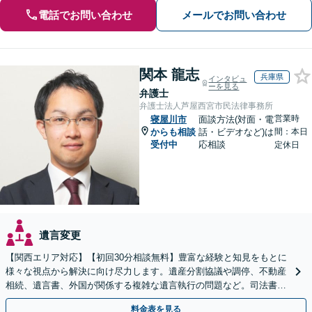
電話でお問い合わせ
メールでお問い合わせ
関本 龍志
兵庫県
インタビュ
ーを見る
弁護士
弁護士法人芦屋西宮市民法律事務所
営業時
寝屋川市
面談方法(対面・電
からも相談
話・ビデオなど)は
間：本日
受付中
応相談
定休日
遺言変更
【関西エリア対応】【初回30分相談無料】豊富な経験と知見をもとに
様々な視点から解決に向け尽力します。遺産分割協議や調停、不動産
相続、遺言書、外国が関係する複雑な遺言執行の問題など。司法書士
や税理士とも連携し、円滑な解決を【オンライン面談可】
料金表を見る