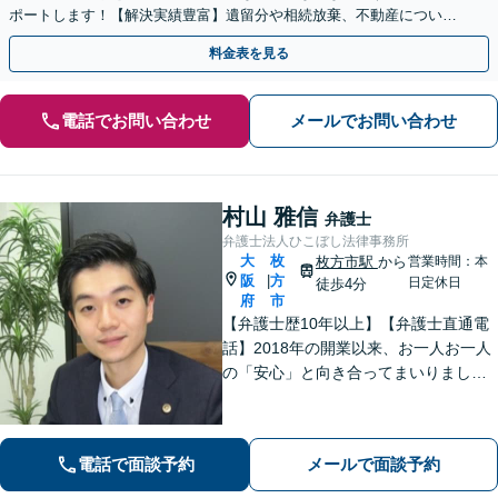
ポートします！【解決実績豊富】遺留分や相続放棄、不動産について
もお気軽にご相談ください。【他士業との連携OK】
料金表を見る
電話でお問い合わせ
メールでお問い合わせ
村山 雅信
弁護士
弁護士法人ひこぼし法律事務所
大
枚
枚方市駅
から
営業時間：本
阪
方
|
日定休日
徒歩4分
府
市
【弁護士歴10年以上】【弁護士直通電
話】2018年の開業以来、お一人お一人
の「安心」と向き合ってまいりまし
た。これまで培ってきた経験と交渉力
を活かし、「頼んでよかった」と言っ
ていただける結果を目指し、迅速かつ
電話で面談予約
メールで面談予約
粘り強く対応することをお約束しま
す。