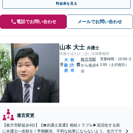
料金表を見る
電話でお問い合わせ
メールでお問い合わせ
山本 大士
弁護士
弁護士法人ひこぼし法律事務所
枚方市駅
営業時間：10:00~2
大
枚
2:00（土日祝日）
阪
方
から徒歩4
|
府
市
分
遺言変更
【枚方市駅徒歩4分】【☎️弁護士直通】相続トラブル▶︎泥沼化する前
に弁護士へ依頼を！早期解決、不利な結果にならないよう、全力でサ