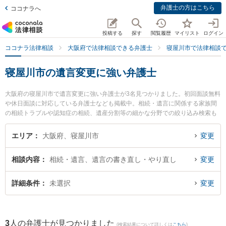
弁護士の方はこちら
ココナラへ
投稿する
探す
閲覧履歴
マイリスト
ログイン
ココナラ法律相談
大阪府で法律相談できる弁護士
寝屋川市で法律相談
寝屋川市の遺言変更に強い弁護士
大阪府の寝屋川市で遺言変更に強い弁護士が3名見つかりました。初回面談無料
や休日面談に対応している弁護士なども掲載中。相続・遺言に関係する家族間
の相続トラブルや認知症の相続、遺産分割等の細かな分野での絞り込み検索も
でき便利です。特に北河内総合法律事務所の金尾 基樹弁護士や弁護士法人東部
おおさか 本部寝屋川法律事務所の中塚 雄太弁護士、弁護士法人東部おおさか
エリア
大阪府、寝屋川市
変更
本部寝屋川法律事務所の海野 花菜弁護士のプロフィール情報や弁護士費用、強
みなどが注目されています。『寝屋川市で土日や夜間に発生した遺言変更のト
相談内容
相続・遺言、遺言の書き直し・やり直し
変更
ラブルを今すぐに弁護士に相談したい』『遺言変更のトラブル解決の実績豊富
な近くの弁護士を検索したい』『初回相談無料で遺言変更を法律相談できる寝
屋川市内の弁護士に相談予約したい』などでお困りの相談者さんにおすすめで
詳細条件
未選択
変更
す。
3
人の弁護士が見つかりました
(検索結果について詳しくは
こちら
)