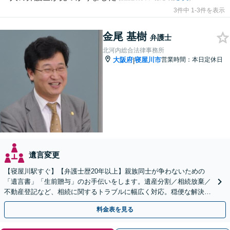
3件中 1-3件を表示
金尾 基樹
弁護士
北河内総合法律事務所
大阪府
寝屋川市
営業時間：本日定休日
|
遺言変更
【寝屋川駅すぐ】【弁護士歴20年以上】親族同士が争わないための
「遺言書」「生前贈与」のお手伝いをします。遺産分割／相続放棄／
不動産登記など、相続に関するトラブルに幅広く対応。穏便な解決を
心がけます。【初回相談無料】【夜間・休日の相談可能】
料金表を見る