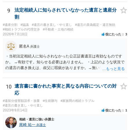
9
法定相続人に知らされていなかった遺言と遺産分
割
#遺産分割
#協議
#遺言の書き直し・やり直し
#遺言の真偽鑑定・遺言無効
#相続トラブルの代理交渉
#不動産・土地の相続
2026年7月18日
役にたった
3
匿名A
弁護士
・当初法定相続人に知らされなかった公正証書遺言は有効なものです
か。 →有効です。知らせる必要はありません。 ・上記のような状況で
の遺言の書き換えは、叔父に瑕疵がありますか。→無いです。 ・分割
する場合の比率は、現状で、客観的に見てどの程度が妥当と考えられ
ますか。 →本人が自由に決められますので、どこが妥当とは言えない
です。客観的な基準もありません。 ・できれば穏やかに、分割を拒否
10
遺言書に書かれた事実と異なる内容についての対
することはできますか。 →分割を拒否するということは、遺産はいら
応
ないということでしょうか。遺言で、受取を指定されててもいらない
#遺留分侵害額請求・放棄
#生前贈与
#家族間の相続トラブル
と拒否することはできます。理由を説明する必要はありません。
#遺言の書き直し・やり直し
2023年9月14日
役にたった
1
相続・遺言に強い弁護士
尾崎 祐一
弁護士