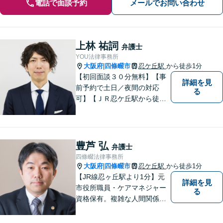
電話で面談予約
メールでお問い合わせ
上林 祐詞
弁護士
YOU法律事務所
大阪府
四條畷市
忍ケ丘駅
から徒歩1分
|
【初回面談３０分無料】【事
詳細を見
前予約で土日／夜間の対応
る
可】【ＪＲ忍ケ丘駅から徒歩
１分】【男女問題の実績多
数】【医療系資格を有する弁
護士】一人ひとりの依頼者様
の状況に合わせて最適な解決
豊芦 弘
弁護士
策をご提案し、不安やお悩み
四條畷法律事務所
を少しでも軽減できるよう尽
大阪府
四條畷市
忍ケ丘駅
から徒歩1分
|
力いたします。
【JR線忍ヶ丘駅より1分】元
詳細を見
市役所職員・ケアマネジャー
る
資格保有。複雑な人間関係が
絡む相続・遺言・高齢者トラ
ブルの根本的解決に尽力しま