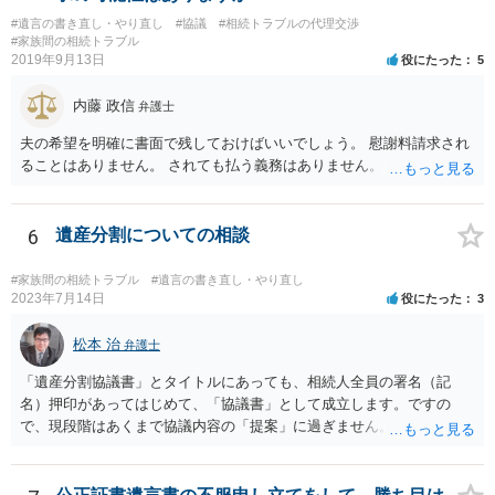
書を法務局に保管した場合、死亡後、法務局に遺言書の有無を照会す
#遺言の書き直し・やり直し
#協議
#相続トラブルの代理交渉
ることになりますので、「法務局に預けた自筆証書遺言の存在を親族
#家族間の相続トラブル
がなかったもの」にすることはできません。 存在をなかったものにす
2019年9月13日
役にたった
5
るというよりも、遺言の効力を争う（遺言は無効だ）と主張する場合
がありえますが、その予防方法は、遺言者と面談してみないと判断が
内藤 政信
弁護士
難しいです。
夫の希望を明確に書面で残しておけばいいでしょう。 慰謝料請求され
ることはありません。 されても払う義務はありません。
6
遺産分割についての相談
#家族間の相続トラブル
#遺言の書き直し・やり直し
2023年7月14日
役にたった
3
松本 治
弁護士
「遺産分割協議書」とタイトルにあっても、相続人全員の署名（記
名）押印があってはじめて、「協議書」として成立します。ですの
で、現段階はあくまで協議内容の「提案」に過ぎません。 納得がいか
なければ、署名（記名）押印を拒むことです。１人でも拒むと協議不
成立となります。その場合、成立させたい相続人が、家庭裁判所に遺
産分割調停を申し立てなければなりません。 なお、弁護士の送付状