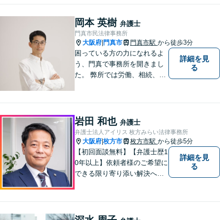
す。
岡本 英樹
弁護士
門真市民法律事務所
大阪府
門真市
門真市駅
から徒歩3分
|
困っている方の力になれるよ
詳細を見
う、門真で事務所を開きまし
る
た。 弊所では労働、相続、離
婚、交通事故、不動産、破
産、中小企業法務その他様々
な法律相談を承っておりま
す。
岩田 和也
弁護士
弁護士法人アイリス 枚方みらい法律事務所
大阪府
枚方市
枚方市駅
から徒歩5分
|
【初回面談無料】【弁護士歴1
詳細を見
0年以上】依頼者様のご希望に
る
できる限り寄り添い解決へと
導きます 【離婚問題】同事務
所の女性弁護士と連携して慰
謝料や財産分与などに対応。
夫婦カウンセラーの資格保有
深水 周子