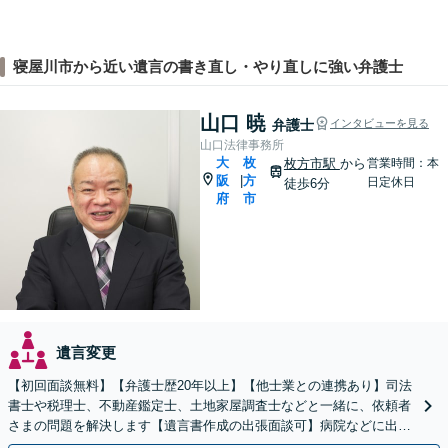
寝屋川市から近い遺言の書き直し・やり直しに強い弁護士
山口 暁
弁護士
インタビューを見る
山口法律事務所
大
枚
枚方市駅
から
営業時間：本
阪
方
|
日定休日
徒歩6分
府
市
遺言変更
【初回面談無料】【弁護士歴20年以上】【他士業との連携あり】司法
書士や税理士、不動産鑑定士、土地家屋調査士などと一緒に、依頼者
さまの問題を解決します【遺言書作成の出張面談可】病院などに出張
します。適宜公証人も呼び、対応します【枚方市駅6分】