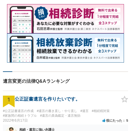
です。
遺言変更の法律Q&Aランキング
1
公正証書遺言を作りたいです。
#公正証書遺言の作成
#遺言の書き直し・やり直し
#遺言
#相続税対策
#家族間の相続トラブル
#遺言の真偽鑑定・遺言無効
2022年6月17日
役にたった
5
相続・遺言に強い弁護士