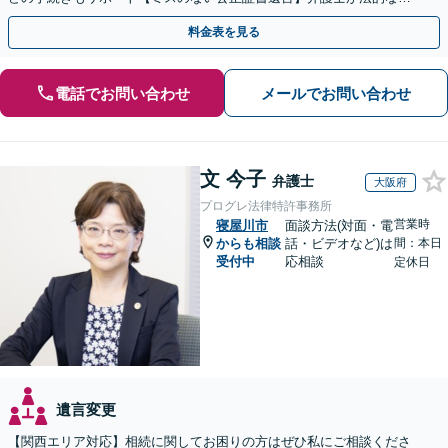
点から遺言書を作成します。
料金表を見る
電話でお問い合わせ
メールでお問い合わせ
文 今子
弁護士
大阪府
プログレ法律特許事務所
営業時
寝屋川市
面談方法(対面・電
からも相談
話・ビデオなど)は
間：本日
受付中
応相談
定休日
遺言変更
【関西エリア対応】相続に関してお困りの方はぜひ私にご相談くださ