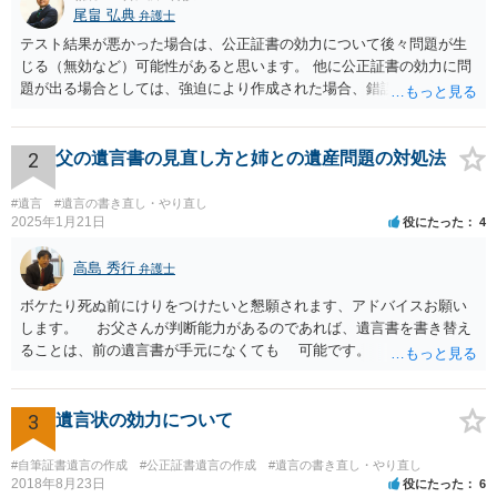
尾畠 弘典
弁護士
テスト結果が悪かった場合は、公正証書の効力について後々問題が生
じる（無効など）可能性があると思います。 他に公正証書の効力に問
題が出る場合としては、強迫により作成された場合、錯誤（勘違い）
の場合などがあります。 遺言の対象となる財産の多寡などにもよりま
すが、弁護士に作成を依頼する場合は、１０～数十万円程度になるケ
ースが多いと思います。 報酬体系は、弁護士ごとに異なりますので一
2
父の遺言書の見直し方と姉との遺産問題の対処法
律の基準はありません。
#遺言
#遺言の書き直し・やり直し
2025年1月21日
役にたった
4
高島 秀行
弁護士
ボケたり死ぬ前にけりをつけたいと懇願されます、アドバイスお願い
します。 お父さんが判断能力があるのであれば、遺言書を書き替え
ることは、前の遺言書が手元になくても 可能です。 将来遺言の効
力が争われますから、医師にお父さんが判断能力があるかどうか検査
してもらって 診断書を取得して、公証役場へ行って公正証書遺言を
作成するのがよいと思います。 将来争われることが見込まれること
3
遺言状の効力について
から、弁護士に依頼して手続きを進めた方がよいと思います。
#自筆証書遺言の作成
#公正証書遺言の作成
#遺言の書き直し・やり直し
2018年8月23日
役にたった
6