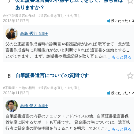
7
公正証書遺言書の不服申し立てをして、勝ち目は
は、通常、相続人全員分の（本件であれば４通の）「遺産分割協議
ありますか？
書」を作成するところ、１通だけの作成にとどめる理由が書かれてい
#公正証書遺言の作成
#遺言の書き直し・やり直し
るものです。
2018年12月7日
役にたった
3
高島 秀行
弁護士
父の公正証書作成当時の診断書や看護記録があれば 取寄せて、父が遺
言書作成当時に判断能力がないと判断できれば 遺言書を無効とするこ
とができます。 まず、診断書や看護記録を取り寄せるのが重要となり
ます。 ご自分で取り寄せるか、弁護士に取り寄せてもらうかしたらよ
いと思います。
8
自筆証書遺言についての質問です
#不動産・土地の相続
#遺言の書き直し・やり直し
2023年11月3日
役にたった
2
髙橋 俊太
弁護士
自筆証書遺言の内容のチェック・アドバイスの他、自筆証書遺言書保
管制度に関するサポートも可能です。 貸金庫の件については、遺言執
行者に貸金庫の開披権限を与えることを明示しておくことでクリアで
きます。