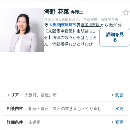
者や関係者とのコミュニケー
海野 花菜
ションを大切にして、さまざ
弁護士
まな問題の解決に向けてサポ
弁護士法人東部おおさか 本部寝屋川法律事務所
ートさせていただきます。
大阪府
寝屋川市
寝屋川市駅
から徒歩1分
|
【京阪電車寝屋川市駅徒歩1
詳細を見
分】法律の観点からはもちろ
る
ん、依頼者様おひとりおひと
りのお気持ちやご事情に寄り
添った対応を心がけます。お
気軽にご相談いただければ、
全力でサポートいたします。
エリア
大阪府、寝屋川市
変更
相談内容
相続・遺言、遺言の書き直し・やり直し
変更
詳細条件
未選択
変更