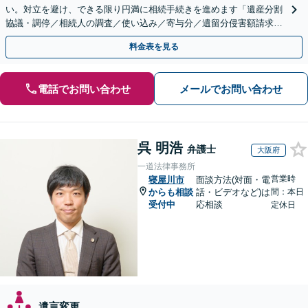
い。対立を避け、できる限り円満に相続手続きを進めます「遺産分割
協議・調停／相続人の調査／使い込み／寄与分／遺留分侵害額請求／
相続放棄（借金の相続）／遺言書作成【休日・夜間相談可】
料金表を見る
電話でお問い合わせ
メールでお問い合わせ
呉 明浩
弁護士
大阪府
一道法律事務所
営業時
寝屋川市
面談方法(対面・電
からも相談
話・ビデオなど)は
間：本日
受付中
応相談
定休日
遺言変更