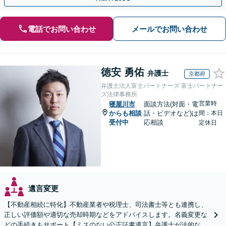
電話でお問い合わせ
メールでお問い合わせ
徳安 勇佑
弁護士
京都府
弁護士法人富士パートナーズ 富士パートナー
ズ法律事務所
営業時
寝屋川市
面談方法(対面・電
からも相談
話・ビデオなど)は
間：本日
受付中
応相談
定休日
遺言変更
【不動産相続に特化】不動産業者や税理士、司法書士等とも連携し、
正しい評価額や適切な売却時期などをアドバイスします。名義変更な
どの手続きもサポート【ミスのない公正証書遺言】弁護士が法的な観