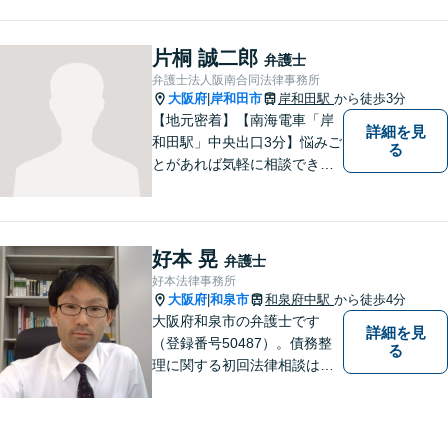
被害者の権利を守れるよう、
最大限の努力をしてまいりま
す。お困りごとがあれば、お
片桐 誠二郎
弁護士
気軽にご相談ください。
弁護士法人阪南合同法律事務所
大阪府
岸和田市
岸和田駅
から徒歩3分
|
【地元密着】【南海電車「岸
詳細を見
和田駅」中央出口3分】悩みご
る
とがあれば気軽に相談でき
る“町医者的な弁護士”を目指
しています。身体の不調を感
じたらかかりつけの医師に診
てもらうように、どうぞお気
好本 晃
弁護士
軽にご相談ください。
好本法律事務所
大阪府
和泉市
和泉府中駅
から徒歩4分
|
大阪府和泉市の弁護士です
詳細を見
（登録番号50487）。債務整
る
理に関する初回法律相談は無
料です。