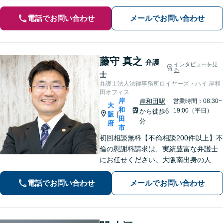
電話でお問い合わせ
メールでお問い合わせ
藤守 真之
弁護
インタビューを見
る
士
弁護士法人法律事務所ロイヤーズ・ハイ 岸和
田オフィス
岸
岸和田駅
営業時間：08:30~
大
和
19:00（平日）
から徒歩6
阪
|
田
分
府
市
初回相談無料【不倫相談200件以上】不
倫の慰謝料請求は、実績豊富な弁護士
にお任せください。大阪南出身の人情
派弁護士が対応【交通事故も強い】交
通事故に遭われてお困りの方はお気軽
電話でお問い合わせ
メールでお問い合わせ
にお電話ください【当日／夜間／休日
の相談可】