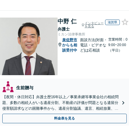
中野 仁
滋賀県
インタビュー
を見る
弁護士
ミカン法律事務所
営業時間：0
泉佐野市
面談方法(対面・
からも相
電話・ビデオな
9:00~20:00
談受付中
ど)は応相談
（平日）
生前贈与
【夜間・休日対応】弁護士歴16年以上／事業承継等事業会社の相続問
題、多数の相続人がいる遺産分割、不動産の評価が問題となる遺留分
侵害額請求などの困難事件から、遺産分割協議、遺言、相続放棄、使
途不明金の調査まで、全般の経験豊富【JR草津駅2分】
料金表を見る