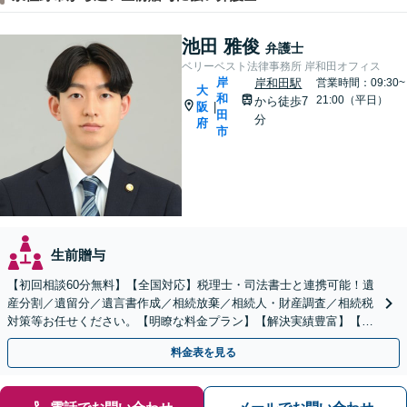
池田 雅俊
弁護士
ベリーベスト法律事務所 岸和田オフィス
岸
岸和田駅
営業時間：09:30~
大
和
21:00（平日）
から徒歩7
阪
|
田
分
府
市
生前贈与
【初回相談60分無料】【全国対応】税理士・司法書士と連携可能！遺
産分割／遺留分／遺言書作成／相続放棄／相続人・財産調査／相続税
対策等お任せください。【明瞭な料金プラン】【解決実績豊富】【電
話相談可】
料金表を見る