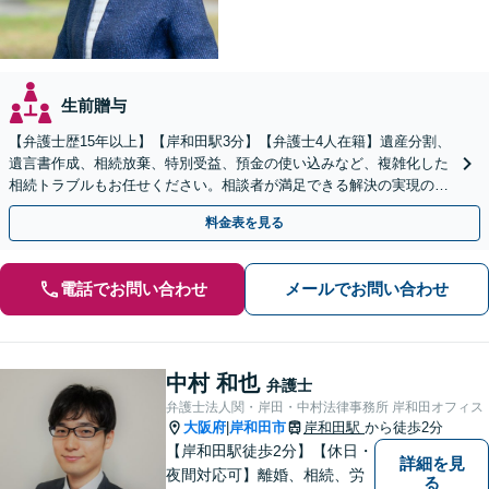
生前贈与
【弁護士歴15年以上】【岸和田駅3分】【弁護士4人在籍】遺産分割、
遺言書作成、相続放棄、特別受益、預金の使い込みなど、複雑化した
相続トラブルもお任せください。相談者が満足できる解決の実現のた
めに、他士業と連携し最善を尽くします【完全個室】
料金表を見る
電話でお問い合わせ
メールでお問い合わせ
中村 和也
弁護士
弁護士法人関・岸田・中村法律事務所 岸和田オフィス
大阪府
岸和田市
岸和田駅
から徒歩2分
|
【岸和田駅徒歩2分】【休日・
詳細を見
夜間対応可】離婚、相続、労
る