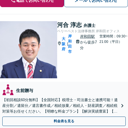
電話でお問い合わせ
メールでお問い合わせ
河合 淳志
弁護士
ベリーベスト法律事務所 岸和田オフィス
岸
岸和田駅
営業時間：09:30~
大
和
21:00（平日）
から徒歩7
阪
|
田
分
府
市
生前贈与
【初回相談60分無料】【全国対応】税理士・司法書士と連携可能！遺
産分割／遺留分／遺言書作成／相続放棄／相続人・財産調査／相続税
対策等お任せください。【明瞭な料金プラン】【解決実績豊富】【電
話相談可】
料金表を見る