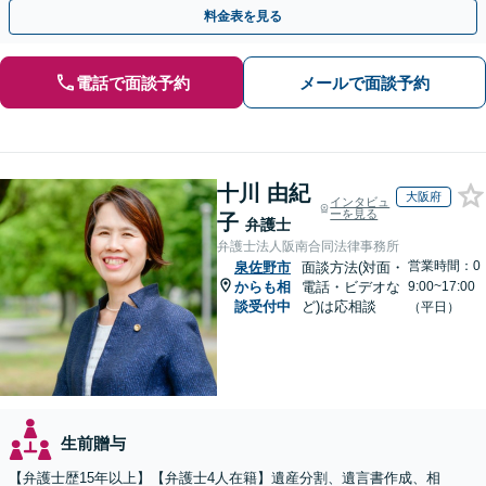
対応実績。【バリアフリー】【完全個室対応】
料金表を見る
電話で面談予約
メールで面談予約
十川 由紀
大阪府
インタビュ
ーを見る
子
弁護士
弁護士法人阪南合同法律事務所
営業時間：0
泉佐野市
面談方法(対面・
からも相
電話・ビデオな
9:00~17:00
談受付中
ど)は応相談
（平日）
生前贈与
【弁護士歴15年以上】【弁護士4人在籍】遺産分割、遺言書作成、相