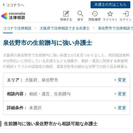
弁護士の方はこちら
ココナラへ
投稿する
探す
閲覧履歴
マイリスト
ログイン
ココナラ法律相談
大阪府で法律相談できる弁護士
泉佐野市で法律相談
泉佐野市の生前贈与に強い弁護士
大阪府の泉佐野市で生前贈与に強い弁護士が1名見つかりました。初回面談無料
や分割払いに対応している弁護士なども掲載中。相続・遺言に関係する家族間
の相続トラブルや認知症の相続、遺産分割等の細かな分野での絞り込み検索も
でき便利です。特に泉佐野法律事務所の植木 和彦弁護士のプロフィール情報や
弁護士費用、強みなどが注目されています。『泉佐野市で土日や夜間に発生し
エリア
大阪府、泉佐野市
変更
た生前贈与のトラブルを今すぐに弁護士に相談したい』『生前贈与のトラブル
解決の実績豊富な近くの弁護士を検索したい』『初回相談無料で生前贈与を法
相談内容
相続・遺言、生前贈与
変更
律相談できる泉佐野市内の弁護士に相談予約したい』などでお困りの相談者さ
んにおすすめです。
詳細条件
未選択
変更
生前贈与に強い泉佐野市から相談可能な弁護士