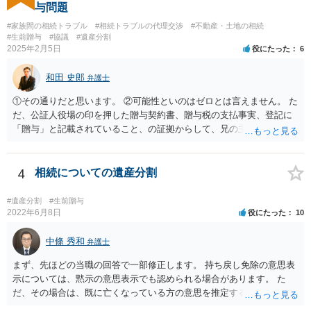
与問題
#家族間の相続トラブル
#相続トラブルの代理交渉
#不動産・土地の相続
#生前贈与
#協議
#遺産分割
2025年2月5日
役にたった
6
和田 史郎
弁護士
①その通りだと思います。 ②可能性といのはゼロとは言えません。 た
だ、公証人役場の印を押した贈与契約書、贈与税の支払事実、登記に
「贈与」と記載されていること、の証拠からして、兄の主張は通らな
いようには思います。 ③④その通りだと思います。 話し合いで折り合
わなければ、遺産分割調停を申し立てて進めるのがベターのような気
がしますね。
4
相続についての遺産分割
#遺産分割
#生前贈与
2022年6月8日
役にたった
10
中條 秀和
弁護士
まず、先ほどの当職の回答で一部修正します。 持ち戻し免除の意思表
示については、黙示の意思表示でも認められる場合があります。 た
だ、その場合は、既に亡くなっている方の意思を推定することになり
ますので、なかなか立証のハードルは高いと思われます。それゆえ、