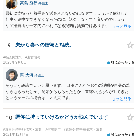
高島 秀行
弁護士
最初に支払った着手金が返金されないのはなぜでしょうか？依頼した
仕事が途中でできなくなったのに、返金しなくても良いのでしょう
か？消費者が一方的に不利になる契約は無効ではありませんか？
着手金は、前の弁護士が倒れるまでにやった仕事に応じて清算する義
務があると思います。 倒れた弁護士が所属する弁護士会に相談さ
れた方がよいと思います。 倒れた弁護士は脳梗塞で倒れたようで
9
夫から妻への贈与と相続。
すが、 判断能力があり、復代理を倒れた弁護士の判断で復代理を
選任したのか 即ち、復代理人の選任は有効なのかという問題もあ
#相続税対策
#生前贈与
ると思います。
2023年9月6日
役にたった
5
関 大河
弁護士
そういう認識でよいと思います。 口座に入れたお金の説明が自分の親
からもらったとか、兄弟からもらったとか、昔稼いだお金が出てきた
というケースの場合は、大丈夫です。
10
調停に持っていけるかどうか悩んでいます
#遺留分侵害額請求・放棄
#生前贈与
#遺留分侵害額請求・放棄
2021年12月7日
役にたった
5