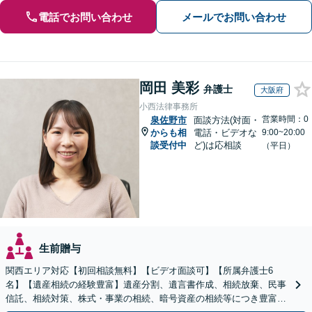
電話でお問い合わせ
メールでお問い合わせ
岡田 美彩
弁護士
大阪府
小西法律事務所
営業時間：0
泉佐野市
面談方法(対面・
からも相
電話・ビデオな
9:00~20:00
談受付中
ど)は応相談
（平日）
生前贈与
関西エリア対応【初回相談無料】【ビデオ面談可】【所属弁護士6
名】【遺産相続の経験豊富】遺産分割、遺言書作成、相続放棄、民事
信託、相続対策、株式・事業の相続、暗号資産の相続等につき豊富な