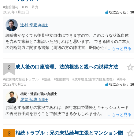
#生前贈与
#DV・暴力
2020年7月22日
役にたった
30
辻村 幸宏
弁護士
診断書がなくても後見申立自体はできますので、このような状況自体
を含めて家裁とご相談いただければと思います。 できる限りのご本人
の判断能力に関する書類（周辺の方の陳述書、医師からの聴取書等）
を整え、家裁の鑑定を経る前提で鑑定費用の予納金を用意し、申立て
をしていただければそこから先は進むのではないかと存じます。 ま
た、Aさんの意向を酌みすぎるあまりに後見申立ができない状況にして
2
成人後の口座管理、法的根拠と親への説得方法
いる施設の問題もありますので、当該地域の地域包括支援センターに
ご相談されるのもひとつの方法です。
#家族間の相続トラブル
#協議
#生前贈与
#成年後見(生前の財産管理)
#調停
2022年6月1日
役にたった
16
相続・遺言に強い弁護士
尾畠 弘典
弁護士
お聞きする限りの状況であれば、銀行窓口で通帳とキャッシュカード
の再発行手続を行うことで解決できるかもしれません。
3
相続トラブル：兄の未払給与主張とマンション贈