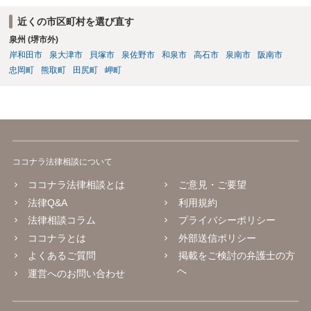
近くの市区町村を選び直す
泉州 (堺市外)
岸和田市
泉大津市
貝塚市
泉佐野市
和泉市
高石市
泉南市
阪南市
忠岡町
熊取町
田尻町
岬町
ココナラ法律相談について
ココナラ法律相談とは
ご意見・ご要望
法律Q&A
利用規約
法律相談コラム
プライバシーポリシー
ココナラとは
外部送信ポリシー
よくあるご質問
掲載をご検討の弁護士の方
へ
運営へのお問い合わせ