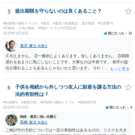
持ち戻し免除の意思表示は書面で明確にしておいていただくべきとい
う結論は変わりません。 誤解を与えるような回答でした。失礼しまし
5
提出期限を守らないのは良くあること？
た。 文言については、「〇〇に対する生前贈与による特別受益の持ち
戻しをすべて免除する」というのがオーソドックスなものですが、ご
#家族間の相続トラブル
#遺言
#遺言の真偽鑑定・遺言無効
#生前贈与
心配ならば、弁護士のところに行って、特別受益となりそうな贈与に
#不動産・土地の相続
#相続トラブルの代理交渉
2025年3月26日
役にたった
11
ついて説明した上で、適切な文言についてご相談してみてはいかがで
しょうか。
鬼沢 健士
弁護士
①与えません。 ②一般的によくあります。珍しくありません。 ③期限
遅れをあまりに気にしないことです。大事なのは中身です。 相手の提
出が遅れることもあるんじゃないかと思います。 それでもあなた有利
にはなりません。
6
子供を相続から外しつつ友人に財産を譲る方法の
法的有効性は？
#生前贈与
#遺産分割
#家族間の相続トラブル
#相続税対策
2026年1月19日
役にたった
4
相続・遺言に強い弁護士
髙橋 俊太
弁護士
ご検討中の方針については一定の有効性はあるものの、リスクも大き