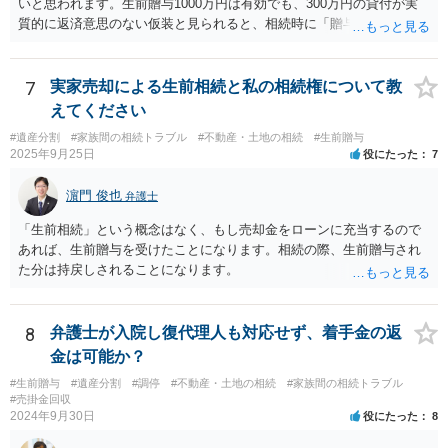
いと思われます。生前贈与1000万円は有効でも、300万円の貸付が実
質的に返済意思のない仮装と見られると、相続時に「贈与」と評価さ
れ、子から遺留分侵害額請求を受ける可能性があります。 その他の方
法として考えられるものとしては、 ①信託（家族信託・目的信託） 財
産を信託口に移し、受託者（信頼できる友人や専門職）に管理させ、
7
実家売却による生前相続と私の相続権について教
・生存中はあなたの生活費・介護費に優先充当 ・残余を友人や慈善団
えてください
体へ と使途を厳格に指定。相続ではなく信託帰属になるため、子の関
#遺産分割
#家族間の相続トラブル
#不動産・土地の相続
#生前贈与
与を大きく排除できます。 ②遺言＋生命保険の組合せ 生活資金は手元
2025年9月25日
役にたった
7
に残し、余剰資金で受取人を友人・団体にした保険を活用。保険金は
相続財産とは別枠で、遺留分対策にも有効と思われます。 ③負担付死
濵門 俊也
弁護士
因贈与 「介護・見守り等を条件に、死亡時に財産を渡す」契約。条件
不履行なら無効にでき、老後の安心を担保できます。 ④ 寄附予約＋解
「生前相続」という概念はなく、もし売却金をローンに充当するので
除条件 慈善団体への寄附を予約しつつ、資金不足時は解除できる条項
あれば、生前贈与を受けたことになります。相続の際、生前贈与され
を設定。 などがあり得るかと思われます。
た分は持戻しされることになります。
8
弁護士が入院し復代理人も対応せず、着手金の返
金は可能か？
#生前贈与
#遺産分割
#調停
#不動産・土地の相続
#家族間の相続トラブル
#売掛金回収
2024年9月30日
役にたった
8