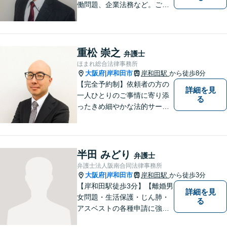
働問題、企業法務など。ご依
頼者さまのお話を親身に伺
い、解決へ向けてベストな方
法をご提案いたします。不安
はお一人で抱えず、ぜひ弁護
重松 崇之
弁護士
士へご相談ください【完全個
ほまれ総合法律事務所
室】
大阪府
岸和田市
岸和田駅
から徒歩8分
|
【完全予約制】依頼者の方の
詳細を見
一人ひとりのご事情に寄り添
る
ったきめ細やかな法的サービ
スを心がけております。お困
りの方は、お気軽にご相談く
ださい。初回法律相談は３０
分無料です。
半田 みどり
弁護士
弁護士法人阪南合同法律事務所
大阪府
岸和田市
岸和田駅
から徒歩3分
|
【岸和田駅徒歩3分】【離婚男
詳細を見
女問題・生活保護・じん肺・
る
アスベストの各種申請に強
み】DV・モラハラを立証し、