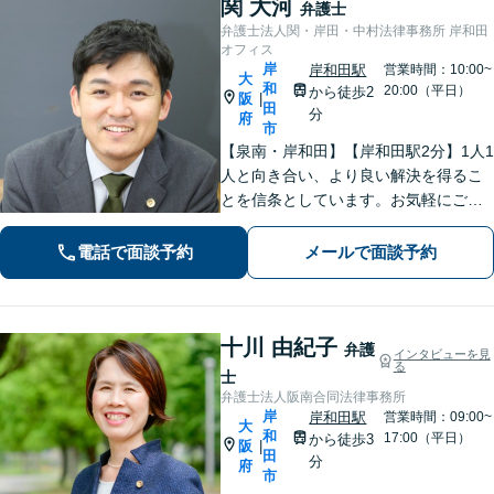
関 大河
弁護士
弁護士法人関・岸田・中村法律事務所 岸和田
オフィス
岸
岸和田駅
営業時間：10:00~
大
和
20:00（平日）
から徒歩2
阪
|
田
分
府
市
【泉南・岸和田】【岸和田駅2分】1人1
人と向き合い、より良い解決を得るこ
とを信条としています。お気軽にご相
談下さい。
電話で面談予約
メールで面談予約
十川 由紀子
弁護
インタビューを見
る
士
弁護士法人阪南合同法律事務所
岸
岸和田駅
営業時間：09:00~
大
和
17:00（平日）
から徒歩3
阪
|
田
分
府
市