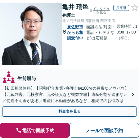
亀井 瑞邑
兵庫県
インタビュ
ーを見る
弁護士
虎ノ門法律経済事務所 西宮支店
営業時間：1
泉佐野市
面談方法(対面・
からも相
電話・ビデオな
0:00~17:00
談受付中
ど)は応相談
（平日）
生前贈与
【初回相談無料】【昭和47年創業×弁護士約100名の豊富なノウハウ】
【元裁判官、元検察官、元公証人など複数在籍】遺産分割が進まない
／使途不明金がある／遺産に不動産があるなど、相続でのお悩みはご
相談ください【他士業連携で登記・税も対応】
料金表を見る
電話で面談予約
メールで面談予約