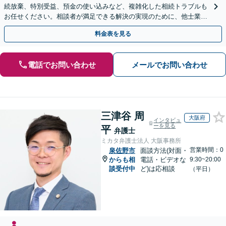
続放棄、特別受益、預金の使い込みなど、複雑化した相続トラブルも
お任せください。相談者が満足できる解決の実現のために、他士業と
連携し最善を尽くします【完全個室】
料金表を見る
電話でお問い合わせ
メールでお問い合わせ
三津谷 周
大阪府
インタビュ
ーを見る
平
弁護士
ミカタ弁護士法人 大阪事務所
営業時間：0
泉佐野市
面談方法(対面・
からも相
電話・ビデオな
9:30~20:00
談受付中
ど)は応相談
（平日）