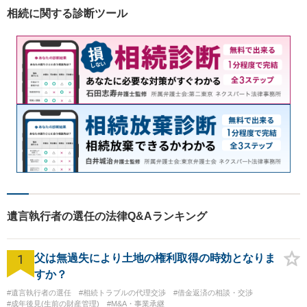
相続に関する診断ツール
遺言執行者の選任の法律Q&Aランキング
1
父は無過失により土地の権利取得の時効となりま
すか？
#遺言執行者の選任
#相続トラブルの代理交渉
#借金返済の相談・交渉
#成年後見(生前の財産管理)
#M&A・事業承継