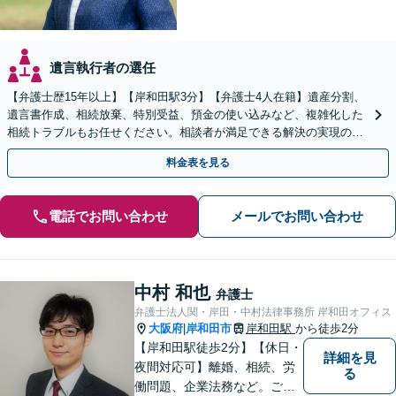
遺言執行者の選任
【弁護士歴15年以上】【岸和田駅3分】【弁護士4人在籍】遺産分割、
遺言書作成、相続放棄、特別受益、預金の使い込みなど、複雑化した
相続トラブルもお任せください。相談者が満足できる解決の実現のた
めに、他士業と連携し最善を尽くします【完全個室】
料金表を見る
電話でお問い合わせ
メールでお問い合わせ
中村 和也
弁護士
弁護士法人関・岸田・中村法律事務所 岸和田オフィス
大阪府
岸和田市
岸和田駅
から徒歩2分
|
【岸和田駅徒歩2分】【休日・
詳細を見
夜間対応可】離婚、相続、労
る
働問題、企業法務など。ご依