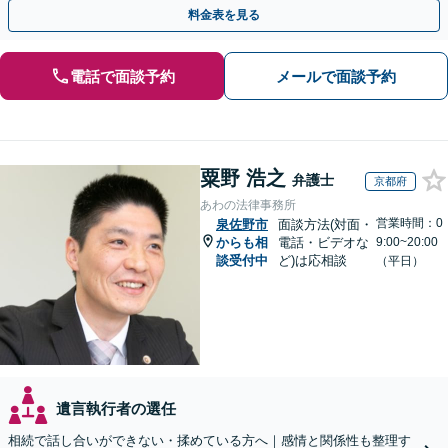
対応実績。【バリアフリー】【完全個室対応】
料金表を見る
電話で面談予約
メールで面談予約
粟野 浩之
弁護士
京都府
あわの法律事務所
営業時間：0
泉佐野市
面談方法(対面・
からも相
電話・ビデオな
9:00~20:00
談受付中
ど)は応相談
（平日）
遺言執行者の選任
相続で話し合いができない・揉めている方へ｜感情と関係性も整理す