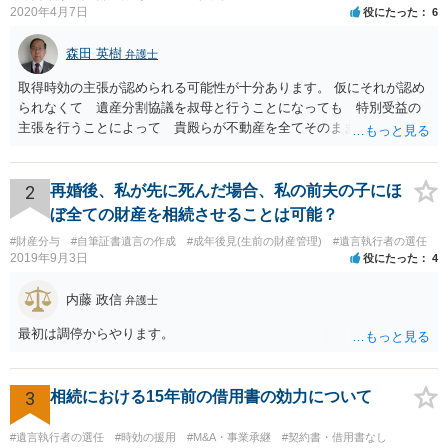
2020年4月7日
役にたった
6
森田 英樹
弁護士
取得時効の主張が認められる可能性が十分あります。 仮にそれが認め
られなくて 遺産分割協議を叔母と行うことになっても 特別受益の
主張を行うことによって 貴殿らが不動産を全てそのまま取得できる
ことが可能でしょう。
2
再婚後、私が先に死んだ場合、私の前夫の子にほ
ぼ全ての財産を相続させることは可能？
#財産分与
#自筆証書遺言の作成
#成年後見(生前の財産管理)
#遺言執行者の選任
2019年9月3日
役にたった
4
内藤 政信
弁護士
最初は調停からやります。
3
相続における15年前の借用書の効力について
#遺言執行者の選任
#時効の援用
#M&A・事業承継
#契約書・借用書なし