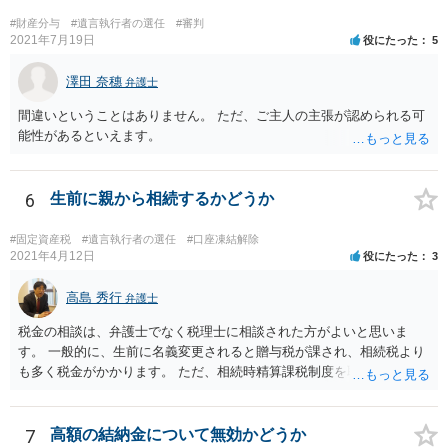
で、対応しましょう。 そのあとは遺留分の請求などがあればそれへの
#財産分与
#遺言執行者の選任
#審判
対応となるでしょう。
2021年7月19日
役にたった
5
澤田 奈穗
弁護士
間違いということはありません。 ただ、ご主人の主張が認められる可
能性があるといえます。
6
生前に親から相続するかどうか
#固定資産税
#遺言執行者の選任
#口座凍結解除
2021年4月12日
役にたった
3
高島 秀行
弁護士
税金の相談は、弁護士でなく税理士に相談された方がよいと思いま
す。 一般的に、生前に名義変更されると贈与税が課され、相続税より
も多く税金がかかります。 ただ、相続時精算課税制度を取れば、実質
的に相続税と同等の税金で済む可能性があります。 実際に税理士にど
ういう場合にどれくらい税金がかかるか計算してもらって どういう方
針を取るか決められたらよいと思います。
7
高額の結納金について無効かどうか