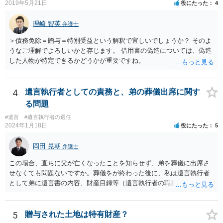
2019年5月21日
役にたった
4
理崎 智英
弁護士
＞債務免除＝贈与＝特別受益という解釈で宜しいでしょうか？ そのよ
うなご理解でよろしいかと存じます。 借用書の偽造については、偽造
した人物が特定できるかどうかが重要ですね。
4
遺言執行者としての責務と、弟の葬儀出席に関す
る問題
#遺言
#遺言執行者の選任
2024年1月18日
役にたった
5
岡田 晃朝
弁護士
この場合、直ちに父が亡くなったことを知らせず、弟を葬儀に出席さ
せなくても問題ないですか。葬儀をが終わった後に、私は遺言執行者
として弟に遺言書の内容、財産目録等（遺言執行者の職務）を知らせ
ればよいですか。 葬儀は喪主が主催する行事ですから、誰を参加させ
るかは喪主の自由です。 呼ばなくてもかまいません。 そもそも、そう
いう法律関係にありません。 遺言の内容と遺産の総額の通知、公正証
5
贈与された土地は特有財産？
書でない場合は遺言の検認については、執行者に通知義務があるの