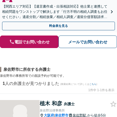
【関西エリア対応】【遺言書作成・出張相談対応】他士業と連携して
相続問題をワンストップで解決します「行方不明の相続人調査もお任
せください」遺産分割／相続放棄／相続人調査／遺留分侵害額請求／
登記など【休日・夜間面談可】【分割払い対応】
料金表を見る
電話でお問い合わせ
メールでお問い合わせ
泉佐野市に所在する弁護士
泉佐野市の事務所等での面談予約が可能です。
1
人の弁護士が見つかりました
(検索結果について詳しくは
こちら
)
1件中 1-1件を表示
植木 和彦
弁護士
泉佐野法律事務所
大阪府
泉佐野市
泉佐野駅
から徒歩5分
|