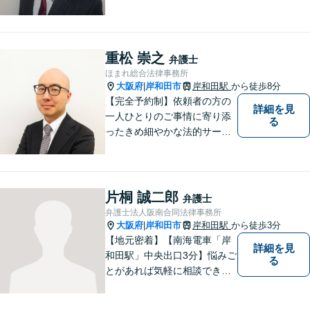
頼者さまのお話を親身に伺
い、解決へ向けてベストな方
法をご提案いたします。不安
はお一人で抱えず、ぜひ弁護
重松 崇之
弁護士
士へご相談ください【完全個
ほまれ総合法律事務所
室】
大阪府
岸和田市
岸和田駅
から徒歩8分
|
【完全予約制】依頼者の方の
詳細を見
一人ひとりのご事情に寄り添
る
ったきめ細やかな法的サービ
スを心がけております。お困
りの方は、お気軽にご相談く
ださい。初回法律相談は３０
分無料です。
片桐 誠二郎
弁護士
弁護士法人阪南合同法律事務所
大阪府
岸和田市
岸和田駅
から徒歩3分
|
【地元密着】【南海電車「岸
詳細を見
和田駅」中央出口3分】悩みご
る
とがあれば気軽に相談でき
る“町医者的な弁護士”を目指
しています。身体の不調を感