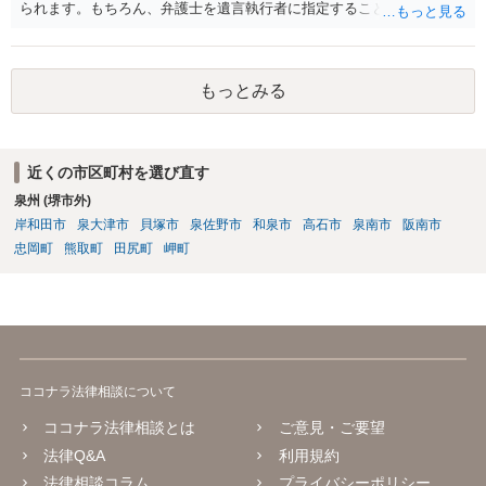
られます。もちろん、弁護士を遺言執行者に指定することもできます
が、（関わってもよい）相続人を遺言執行者に指定しておいて、その
方に再委任の権限を付与しておくという方法もあります。 一度、弁護
士に直接ご相談されることをお勧めいたします。
もっとみる
近くの市区町村を選び直す
泉州 (堺市外)
岸和田市
泉大津市
貝塚市
泉佐野市
和泉市
高石市
泉南市
阪南市
忠岡町
熊取町
田尻町
岬町
ココナラ法律相談について
ココナラ法律相談とは
ご意見・ご要望
法律Q&A
利用規約
法律相談コラム
プライバシーポリシー