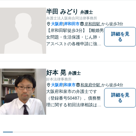
じたらかかりつけの医師に診
てもらうように、どうぞお気
半田 みどり
弁護士
軽にご相談ください。
弁護士法人阪南合同法律事務所
大阪府
岸和田市
岸和田駅
から徒歩3分
|
【岸和田駅徒歩3分】【離婚男
詳細を見
女問題・生活保護・じん肺・
る
アスベストの各種申請に強
み】DV・モラハラを立証し、
被害者の権利を守れるよう、
最大限の努力をしてまいりま
す。お困りごとがあれば、お
好本 晃
弁護士
気軽にご相談ください。
好本法律事務所
大阪府
和泉市
和泉府中駅
から徒歩4分
|
大阪府和泉市の弁護士です
詳細を見
（登録番号50487）。債務整
る
理に関する初回法律相談は無
料です。