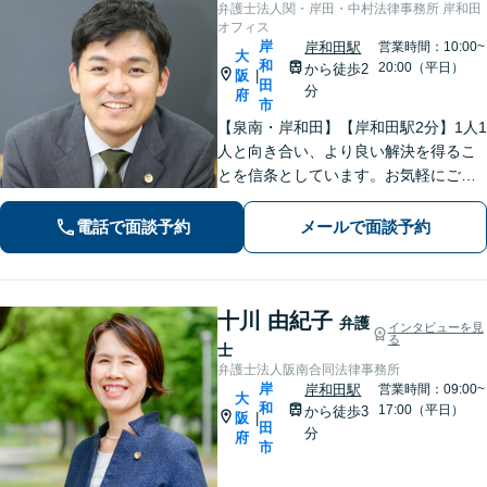
弁護士法人関・岸田・中村法律事務所 岸和田
オフィス
岸
岸和田駅
営業時間：10:00~
大
和
20:00（平日）
から徒歩2
阪
|
田
分
府
市
【泉南・岸和田】【岸和田駅2分】1人1
人と向き合い、より良い解決を得るこ
とを信条としています。お気軽にご相
談下さい。
電話で面談予約
メールで面談予約
十川 由紀子
弁護
インタビューを見
る
士
弁護士法人阪南合同法律事務所
岸
岸和田駅
営業時間：09:00~
大
和
17:00（平日）
から徒歩3
阪
|
田
分
府
市