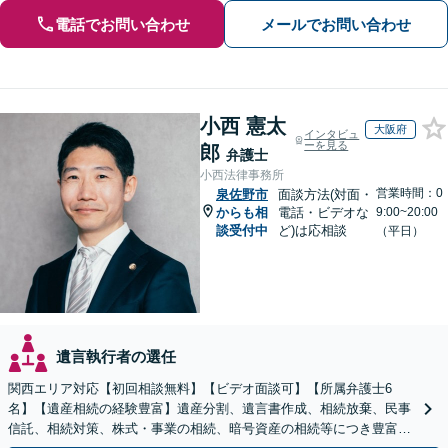
電話でお問い合わせ
メールでお問い合わせ
小西 憲太
大阪府
インタビュ
ーを見る
郎
弁護士
小西法律事務所
営業時間：0
泉佐野市
面談方法(対面・
からも相
電話・ビデオな
9:00~20:00
談受付中
ど)は応相談
（平日）
遺言執行者の選任
関西エリア対応【初回相談無料】【ビデオ面談可】【所属弁護士6
名】【遺産相続の経験豊富】遺産分割、遺言書作成、相続放棄、民事
信託、相続対策、株式・事業の相続、暗号資産の相続等につき豊富な