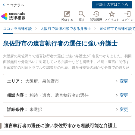
弁護士の方はこちら
ココナラへ
投稿する
探す
閲覧履歴
マイリスト
ログイン
ココナラ法律相談
大阪府で法律相談できる弁護士
泉佐野市で法律相談
泉佐野市の遺言執行者の選任に強い弁護士
大阪府の泉佐野市で遺言執行者の選任に強い弁護士が1名見つかりました。初回
面談無料や分割払いに対応している弁護士なども掲載中。相続・遺言に関係す
る家族間の相続トラブルや認知症の相続、遺産分割等の細かな分野での絞り込
み検索もでき便利です。特に泉佐野法律事務所の植木 和彦弁護士のプロフィー
ル情報や弁護士費用、強みなどが注目されています。『泉佐野市で土日や夜間
エリア
大阪府、泉佐野市
変更
に発生した遺言執行者の選任のトラブルを今すぐに弁護士に相談したい』『遺
言執行者の選任のトラブル解決の実績豊富な近くの弁護士を検索したい』『初
相談内容
相続・遺言、遺言執行者の選任
変更
回相談無料で遺言執行者の選任を法律相談できる泉佐野市内の弁護士に相談予
約したい』などでお困りの相談者さんにおすすめです。
詳細条件
未選択
変更
遺言執行者の選任に強い泉佐野市から相談可能な弁護士