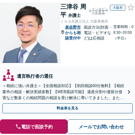
三津谷 周
大阪府
インタビュ
ーを見る
平
弁護士
ミカタ弁護士法人 大阪事務所
営業時間：0
泉佐野市
面談方法(対面・
からも相
電話・ビデオな
9:30~20:00
談受付中
ど)は応相談
（平日）
遺言執行者の選任
＜相続に強い弁護士＞【全国相談対応】【初回相談60分無料】【相続
案件の相談・解決実績多数】【WEB面談可能】 遺産分割や遺留分侵
害など数多くの相続問題の相談を受け解決に導いてきました。また、
過去に１００件超の遺言作成のお手伝いをしました。
料金表を見る
電話で面談予約
メールでお問い合わせ