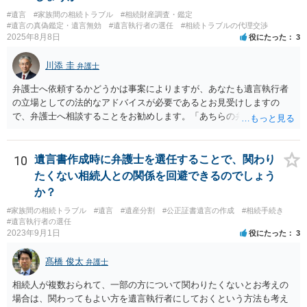
#遺言
#家族間の相続トラブル
#相続財産調査・鑑定
#遺言の真偽鑑定・遺言無効
#遺言執行者の選任
#相続トラブルの代理交渉
2025年8月8日
役にたった
3
川添 圭
弁護士
弁護士へ依頼するかどうかは事案によりますが、あなたも遺言執行者
の立場としての法的なアドバイスが必要であるとお見受けしますの
で、弁護士へ相談することをお勧めします。「あちらの弁護士」（元
嫁と娘の弁護士のことでしょうか）へ聴いても、自分に有利な主張や
誘導しかしてこないと思います。
10
遺言書作成時に弁護士を選任することで、関わり
たくない相続人との関係を回避できるのでしょう
か？
#家族間の相続トラブル
#遺言
#遺産分割
#公正証書遺言の作成
#相続手続き
#遺言執行者の選任
2023年9月1日
役にたった
3
髙橋 俊太
弁護士
相続人が複数おられて、一部の方について関わりたくないとお考えの
場合は、関わってもよい方を遺言執行者にしておくという方法も考え