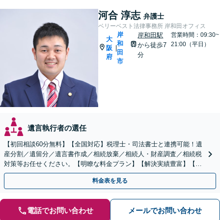
河合 淳志
弁護士
ベリーベスト法律事務所 岸和田オフィス
岸
岸和田駅
営業時間：09:30~
大
和
21:00（平日）
から徒歩7
阪
|
田
分
府
市
遺言執行者の選任
【初回相談60分無料】【全国対応】税理士・司法書士と連携可能！遺
産分割／遺留分／遺言書作成／相続放棄／相続人・財産調査／相続税
対策等お任せください。【明瞭な料金プラン】【解決実績豊富】【電
話相談可】
料金表を見る
電話でお問い合わせ
メールでお問い合わせ