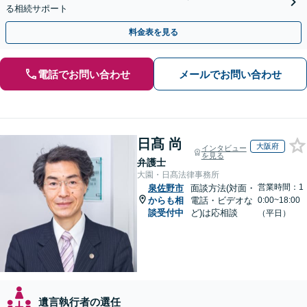
る相続サポート
料金表を見る
電話でお問い合わせ
メールでお問い合わせ
日髙 尚
大阪府
インタビュー
を見る
弁護士
大園・日髙法律事務所
営業時間：1
泉佐野市
面談方法(対面・
からも相
電話・ビデオな
0:00~18:00
談受付中
ど)は応相談
（平日）
遺言執行者の選任