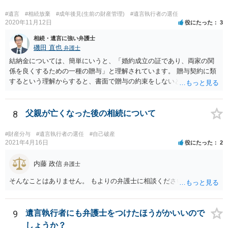
#遺言
#相続放棄
#成年後見(生前の財産管理)
#遺言執行者の選任
2020年11月12日
役にたった
3
相続・遺言に強い弁護士
磯田 直也
弁護士
結納金については、簡単にいうと、「婚約成立の証であり、両家の関
係を良くするための一種の贈与」と理解されています。 贈与契約に類
するという理解からすると、書面で贈与の約束をしないと相手方は支
払いを請求できません。 反面、実際に支払ったあとから返金を求める
ことは困難です。 くれぐれも今後お気をつけください。 弁護士に対応
を依頼されるのも悪くはありませんが、感情的な理由が強いと思いま
8
父親が亡くなった後の相続について
すので法的観点から説得を試みても解決は難しいように思います。
#財産分与
#遺言執行者の選任
#自己破産
2021年4月16日
役にたった
2
内藤 政信
弁護士
そんなことはありません。 もよりの弁護士に相談ください。
9
遺言執行者にも弁護士をつけたほうがかいいので
しょうか？