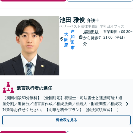
池田 雅俊
弁護士
ベリーベスト法律事務所 岸和田オフィス
岸
岸和田駅
営業時間：09:30~
大
和
21:00（平日）
から徒歩7
阪
|
田
分
府
市
遺言執行者の選任
【初回相談60分無料】【全国対応】税理士・司法書士と連携可能！遺
産分割／遺留分／遺言書作成／相続放棄／相続人・財産調査／相続税
対策等お任せください。【明瞭な料金プラン】【解決実績豊富】【電
話相談可】
料金表を見る