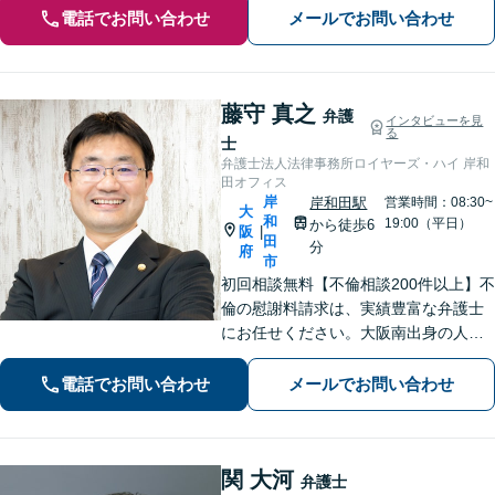
電話でお問い合わせ
メールでお問い合わせ
藤守 真之
弁護
インタビューを見
る
士
弁護士法人法律事務所ロイヤーズ・ハイ 岸和
田オフィス
岸
岸和田駅
営業時間：08:30~
大
和
19:00（平日）
から徒歩6
阪
|
田
分
府
市
初回相談無料【不倫相談200件以上】不
倫の慰謝料請求は、実績豊富な弁護士
にお任せください。大阪南出身の人情
派弁護士が対応【交通事故も強い】交
通事故に遭われてお困りの方はお気軽
電話でお問い合わせ
メールでお問い合わせ
にお電話ください【当日／夜間／休日
の相談可】
関 大河
弁護士