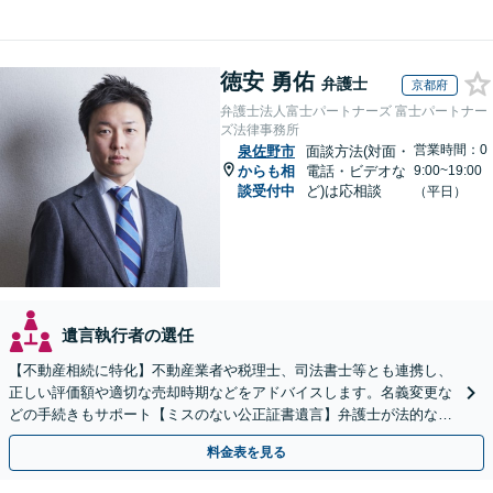
徳安 勇佑
弁護士
京都府
弁護士法人富士パートナーズ 富士パートナー
ズ法律事務所
営業時間：0
泉佐野市
面談方法(対面・
からも相
電話・ビデオな
9:00~19:00
談受付中
ど)は応相談
（平日）
遺言執行者の選任
【不動産相続に特化】不動産業者や税理士、司法書士等とも連携し、
正しい評価額や適切な売却時期などをアドバイスします。名義変更な
どの手続きもサポート【ミスのない公正証書遺言】弁護士が法的な観
点から遺言書を作成します。
料金表を見る