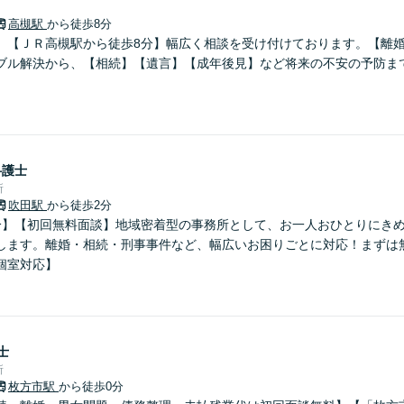
高槻駅
から徒歩8分
】【ＪＲ高槻駅から徒歩8分】幅広く相談を受け付けております。【離
ブル解決から、【相続】【遺言】【成年後見】など将来の不安の予防ま
弁護士
所
吹田駅
から徒歩2分
分】【初回無料面談】地域密着型の事務所として、お一人おひとりにき
します。離婚・相続・刑事事件など、幅広いお困りごとに対応！まずは
個室対応】
士
所
枚方市駅
から徒歩0分