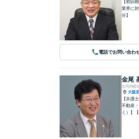
【初回相
業界に対
分】
電話でお問い合わ
金尾 
北河内総
大阪
【弁護士
不動産・
く）】【