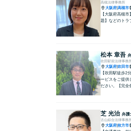
高槻法律事務所
大阪府
高槻市
|
【大阪府高槻市
題】などのトラ
松本 章吾
吹田駅前法律事務
大阪府
吹田市
|
【吹田駅徒歩2
ービスをご提供
ださい。【完全
芝 光治
弁護
古山綜合法律事務
大阪府
枚方市
|