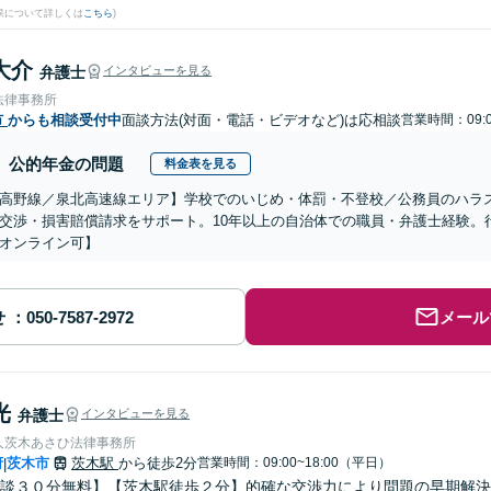
果について詳しくは
こちら
)
大介
弁護士
インタビューを見る
法律事務所
市
からも相談受付中
面談方法(対面・電話・ビデオなど)は応相談
営業時間：09:0
公的年金の問題
料金表を見る
高野線／泉北高速線エリア】学校でのいじめ・体罰・不登校／公務員のハラ
交渉・損害賠償請求をサポート。10年以上の自治体での職員・弁護士経験。
オンライン可】
せ
メール
光
弁護士
インタビューを見る
人茨木あさひ法律事務所
府
茨木市
茨木駅
から徒歩2分
営業時間：09:00~18:00（平日）
|
談３０分無料】【茨木駅徒歩２分】的確な交渉力により問題の早期解決