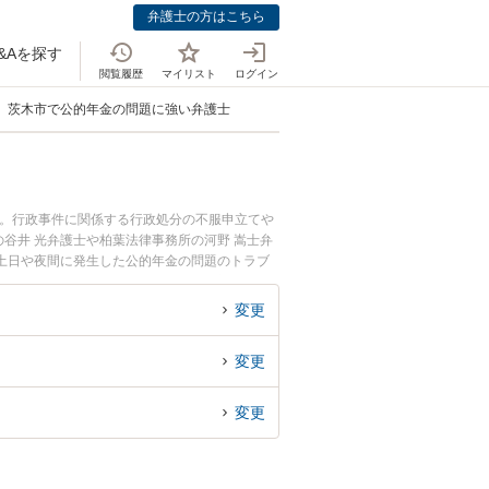
弁護士の方はこちら
&Aを探す
閲覧履歴
マイリスト
ログイン
茨木市で公的年金の問題に強い弁護士
中。行政事件に関係する行政処分の不服申立てや
谷井 光弁護士や柏葉法律事務所の河野 嵩士弁
土日や夜間に発生した公的年金の問題のトラブ
公的年金の問題を法律相談できる茨木市内の弁護
変更
変更
変更