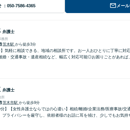
せ
メール
郎
弁護士
事務所
茨木駅
から徒歩3分
分】気軽に相談できる、地域の相談所です。お一人おひとりに丁寧に対
離婚・交通事故・遺産相続など、幅広く対応可能◎お困りごとがあれば
江
弁護士
務所
茨木市駅
から徒歩9分
分】【女性弁護士ならではの心遣い】相続/離婚/企業法務/医療事故/交
。プライバシーを厳守し、依頼者様のお話に耳を傾け、少しでもお気持