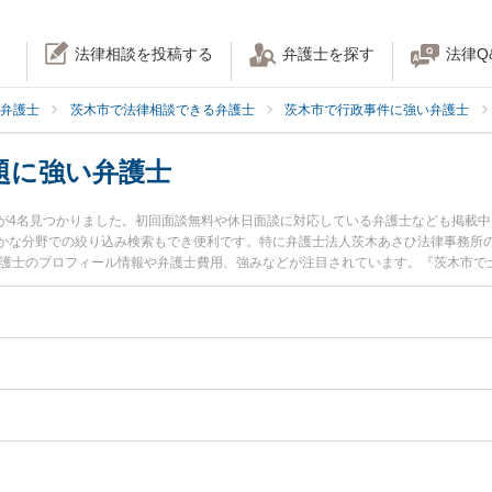
法律相談を投稿する
弁護士を探す
法律Q
弁護士
茨木市で法律相談できる弁護士
茨木市で行政事件に強い弁護士
題に強い弁護士
が4名見つかりました。初回面談無料や休日面談に対応している弁護士なども掲載
かな分野での絞り込み検索もでき便利です。特に弁護士法人茨木あさひ法律事務所の
弁護士のプロフィール情報や弁護士費用、強みなどが注目されています。『茨木市で
の問題のトラブル解決の実績豊富な近くの弁護士を検索したい』『初回相談無料で
んにおすすめです。