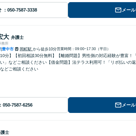
せ
メール
宏大
弁護士
事務所
府
豊中市
岡町駅
から徒歩10分
営業時間：09:00~17:30（平日）
|
10分】【初回相談30分無料】【離婚問題】男性側の対応経験が豊富！
い」などご相談ください【借金問題】法テラス利用可！「リボ払いの返
などご相談ください
メール
弁護士