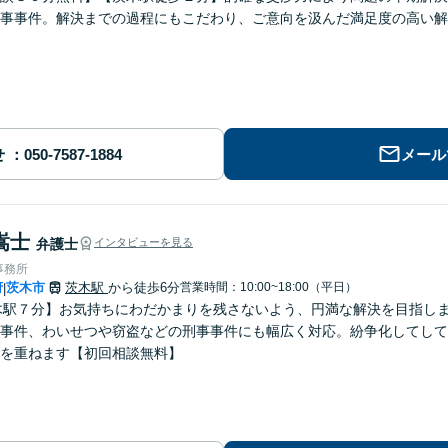
事事件。解決までの過程にもこだわり、ご意向を汲んだ満足度の高い解
せ
メール
嵩士
弁護士
インタビューを見る
事務所
府
茨木市
茨木駅
から徒歩6分
営業時間：10:00~18:00（平日）
|
木駅７分】お気持ちにわだかまりを残さないよう、円満な解決を目指し
事件、わいせつや窃盗などの刑事事件にも幅広く対応。紛争化してして
を重ねます【初回相談無料】