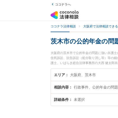
ココナラへ
ココナラ法律相談
大阪府で法律相談できる
茨木市の公的年金の問
大阪府の茨木市で公的年金の問題に強い弁護士
住民訴訟、抗告訴訟（処分取り消し等）等の細
護士、いばらき総合法律事務所の大西 健太郎
ルを今すぐに弁護士に相談したい』『公的年金
士に相談予約したい』などでお困りの相談者さ
エリア
大阪府、茨木市
相談内容
行政事件、公的年金の問題
詳細条件
未選択