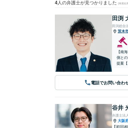
4
人の弁護士が見つかりました
(検索結
田渕 
田渕総合
茨木
【南海
側との
提案【
電話でお問い合わ
谷井 
弁護士法
大阪
【初回相