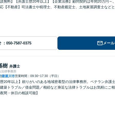
談無料】【弁護士歴20年以上】【企業法務】顧問契約は年間20万円～
応【不動産】司法書士や税理士、不動産鑑定士、土地家屋調査士などと
せ
メール
基樹
弁護士
合法律事務所
府
寝屋川市
営業時間：09:30~17:30（平日）
|
歴20年以上】頼りがいのある地域密着型の法律事務所。ベテラン弁護
建築トラブル／借金問題／相続など身近な法律トラブルはお気軽にご相
夜間・休日の相談可能】