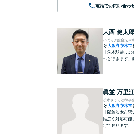
電話でお問い合わ
大西 健太
いばらき総合法律
大阪府
茨木市
|
【茨木駅徒歩3
へと導きます。
眞並 万里
茨木さくら法律事
大阪府
茨木市
|
【阪急茨木市駅9
幅広く対応可能
けております。