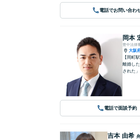
電話でお問い合わ
岡本 
豊中法律
大阪
【岡町駅
離婚した
された」
電話で面談予約
吉本 由希