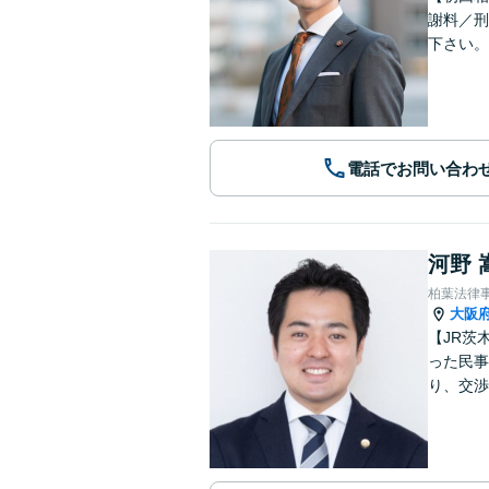
謝料／刑
下さい。
電話でお問い合わ
河野 
柏葉法律
大阪
【JR茨
った民事
り、交渉