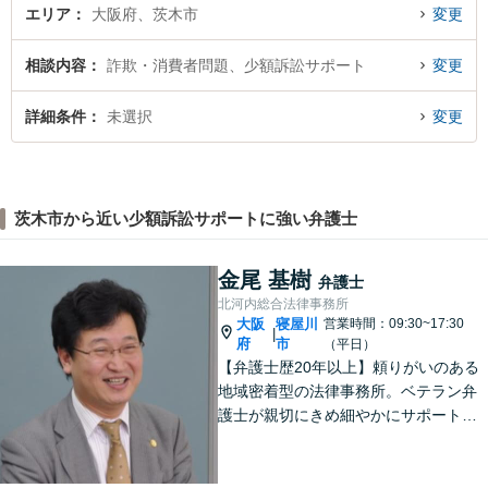
エリア
大阪府、茨木市
変更
相談内容
詐欺・消費者問題、少額訴訟サポート
変更
詳細条件
未選択
変更
茨木市から近い少額訴訟サポートに強い弁護士
金尾 基樹
弁護士
北河内総合法律事務所
大阪
寝屋川
営業時間：09:30~17:30
|
府
市
（平日）
【弁護士歴20年以上】頼りがいのある
地域密着型の法律事務所。ベテラン弁
護士が親切にきめ細やかにサポートし
ます。不動産・建築トラブル／借金問
題／相続など身近な法律トラブルはお
気軽にご相談ください。【初回相談無