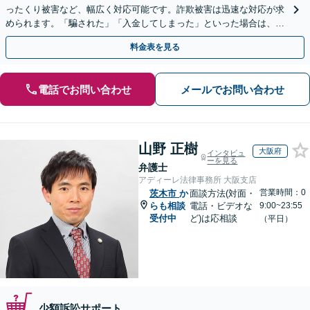
ったくり被害など、幅広く対応可能です。詐欺被害は迅速な対応が求
められます。「騙された」「入金してしまった」といった場合は、お
早めにご相談ください。【電話・メール・WEB相談可】
料金表を見る
電話でお問い合わせ
メールでお問い合わせ
山野 正樹
大阪府
インタビュ
ーを見る
弁護士
アディーレ法律事務所 大阪支店
営業時間：0
茨木市
か
面談方法(対面・
らも相談
電話・ビデオな
9:00~23:55
受付中
ど)は応相談
（平日）
少額訴訟サポート