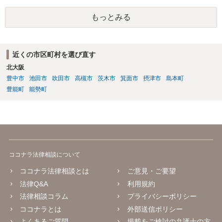
し、新築直後で生活に重大な支障が生じる場合などは、交渉上、解決
もっとみる
金として一定額が上乗せされることはあり得るでしょう。まずは実費
の補償を明確に求めることが重要です。
近くの市区町村を選び直す
北大阪
豊中市
池田市
吹田市
高槻市
茨木市
箕面市
摂津市
島本町
豊能町
能勢町
ココナラ法律相談について
ココナラ法律相談とは
ご意見・ご要望
法律Q&A
利用規約
法律相談コラム
プライバシーポリシー
ココナラとは
外部送信ポリシー
よくあるご質問
掲載をご検討の弁護士の方