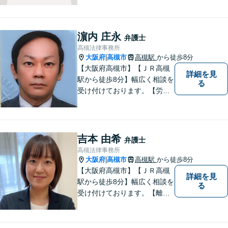
濵内 庄永
弁護士
高槻法律事務所
大阪府
高槻市
高槻駅
から徒歩8分
|
【大阪府高槻市】【ＪＲ高槻
詳細を見
駅から徒歩8分】幅広く相談を
る
受け付けております。【労働
問題】【離婚】【交通事故】
【借金】などのトラブル解決
から【相続】【事業承継】
【成年後見】など将来の不安
吉本 由希
弁護士
の予防まで。
高槻法律事務所
大阪府
高槻市
高槻駅
から徒歩8分
|
【大阪府高槻市】【ＪＲ高槻
詳細を見
駅から徒歩8分】幅広く相談を
る
受け付けております。【離
婚】【借金】【労働問題】な
どのトラブル解決から、【相
続】【遺言】【成年後見】な