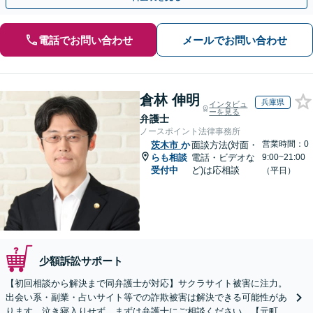
電話でお問い合わせ
メールでお問い合わせ
倉林 伸明
兵庫県
インタビュ
ーを見る
弁護士
ノースポイント法律事務所
営業時間：0
茨木市
か
面談方法(対面・
らも相談
電話・ビデオな
9:00~21:00
受付中
ど)は応相談
（平日）
少額訴訟サポート
【初回相談から解決まで同弁護士が対応】サクラサイト被害に注力。
出会い系・副業・占いサイト等での詐欺被害は解決できる可能性があ
ります。泣き寝入りせず、まずは弁護士にご相談ください。【元町駅