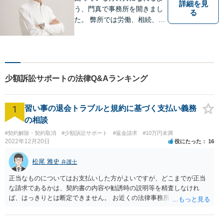
詳細を見
う、門真で事務所を開きまし
る
た。 弊所では労働、相続、離
婚、交通事故、不動産、破
産、中小企業法務その他様々
な法律相談を承っておりま
す。
少額訴訟サポートの法律Q&Aランキング
1
習い事の退会トラブルと規約に基づく支払い義務
の相談
#契約解除・契約取消
#少額訴訟サポート
#返金請求
#10万円未満
2022年12月20日
役にたった
16
松尾 雅史
弁護士
正当なものについてはお支払いした方がよいですが、どこまでが正当
な請求であるかは、契約書の内容や勧誘時の説明等を精査しなけれ
ば、はっきりとは断定できません。 お近くの法律事務所や、市役所・
弁護士会の無料法律相談で詳しくお話をされた方がよいです また、消
費者生活センター(https://www.kokusen.go.jp/map/)も親身に相談に乗