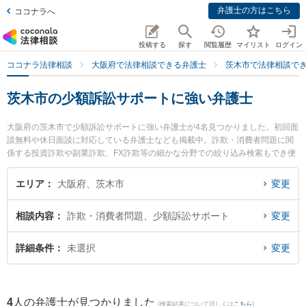
弁護士の方はこちら
ココナラへ
投稿する
探す
閲覧履歴
マイリスト
ログイン
ココナラ法律相談
大阪府で法律相談できる弁護士
茨木市で法律相談で
茨木市の少額訴訟サポートに強い弁護士
大阪府の茨木市で少額訴訟サポートに強い弁護士が4名見つかりました。初回面
談無料や休日面談に対応している弁護士なども掲載中。詐欺・消費者問題に関
係する投資詐欺や副業詐欺、FX詐欺等の細かな分野での絞り込み検索もでき便
利です。特に弁護士法人茨木あさひ法律事務所の谷井 光弁護士や柏葉法律事務
所の河野 嵩士弁護士、いばらき総合法律事務所の大西 健太郎弁護士のプロフィ
エリア
大阪府、茨木市
変更
ール情報や弁護士費用、強みなどが注目されています。『茨木市で土日や夜間
に発生した少額訴訟サポートのトラブルを今すぐに弁護士に相談したい』『少
相談内容
詐欺・消費者問題、少額訴訟サポート
変更
額訴訟サポートのトラブル解決の実績豊富な近くの弁護士を検索したい』『初
回相談無料で少額訴訟サポートを法律相談できる茨木市内の弁護士に相談予約
したい』などでお困りの相談者さんにおすすめです。
詳細条件
未選択
変更
4
人の弁護士が見つかりました
(検索結果について詳しくは
こちら
)