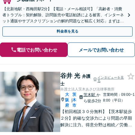
【北新地駅・西梅田駅2分】【電話・メール相談可】「高齢者・消費
者トラブル：契約解除、訪問販売や電話勧誘による被害、インターネ
ット通販やサブスクリプションの解約問題など幅広く対応」まずは一
度ご相談ください【休日・夜間相談可】
料金表を見る
電話でお問い合わせ
メールでお問い合わせ
谷井 光
弁護
インタビューを見
る
士
弁護士法人茨木あさひ法律事務所
大
茨
茨木駅
か
営業時間：09:00~1
阪
木
|
8:00（平日）
ら徒歩2分
府
市
【初回相談３０分無料】【茨木駅徒歩
２分】的確な交渉力により問題の早期
解決に注力。得意分野は相続／労働／
不倫慰謝料／刑事事件。解決までの過