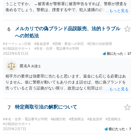
などの措置を講じる必要があるのではないでしょうか。
うことですか。 →被害者が警察署に被害申告をすれば、警察が捜査を
進めるでしょう。警察は、捜査する中で、犯人逮捕の必要と理由があ
ると判断すれば犯人を逮捕し、なければ逮捕せず在宅のままで捜査が
進行するでしょう。捜査の結果、検察官において起訴の必要があると
判断されれば、起訴されて公判となり、裁判官において有罪と判断さ
6
メルカリでの偽ブランド品誤販売、法的トラブル
れれば有罪判決となるでしょう。捜査の結果、検察官において起訴の
への対処法
必要があると判断されなければ、不起訴処分となり終了するでしょ
#オークション詐欺
#返金請求
#恐喝・脅迫への対応
#詐欺の法的措置
う。
#少額訴訟サポート
#本名・住所・電話番号が判明
2022年6月21日
役にたった
17
匿名A
弁護士
相手方の要求は強要罪に当たると思います。返金にも応じる必要はあ
りません。仮に警察が動いてもありのまま話せば、他に偽ブランドを
売っていると言う証拠がない限り、故意はなく犯罪は成立しないと判
断してもらえるでしょう。 そもそも鑑定も本当にしているか疑問で
す。本当にブランド品がほしくて損したと思うだけなら元の金額の返
金しか求めないはずですし、靴の機能性に問題がないなら「ブランド
7
特定商取引法の解釈について
品じゃないから履いていかなかった」という主張もまず通りません。
#本名・住所・電話番号が判明
#副業詐欺
#悪徳商法
#返金請求
#霊感商法
#少額訴訟サポート
2025年2月7日
役にたった
7