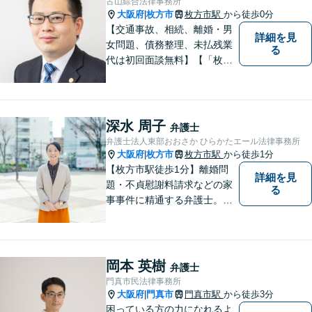
古山綜合法律事務所
室対応】
大阪府
枚方市
枚方市駅
から徒歩0分
|
【交通事故、相続、離婚・男
詳細を見
女問題、債務整理、未払残業
る
代は初回面談無料】【「枚方
市駅」から徒歩30秒】じっく
りとお話を聞く姿勢を大切に
し、依頼者様の状況を十分に
ヒアリングし、あらゆる観点
深水 周子
弁護士
から解決策をご提案してまい
弁護士法人東部おおさか ひらかたエール法律事務所
ります。
大阪府
枚方市
枚方市駅
から徒歩1分
|
【枚方市駅徒歩1分】離婚問
詳細を見
題・不貞慰謝料請求などの家
る
事事件に精通する弁護士。依
頼者さまと同じ目線に立ち、
最善の解決方法をご提案。次
のステップへ進むお手伝いを
致します。どんなお悩みで
岡本 英樹
弁護士
も、ご相談ください。【キッ
門真市民法律事務所
ズスペースあり】
大阪府
門真市
門真市駅
から徒歩3分
|
困っている方の力になれるよ