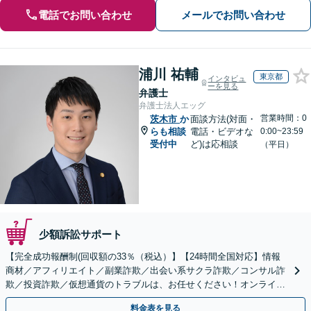
電話でお問い合わせ
メールでお問い合わせ
浦川 祐輔
東京都
インタビュ
ーを見る
弁護士
弁護士法人エッグ
営業時間：0
茨木市
か
面談方法(対面・
らも相談
電話・ビデオな
0:00~23:59
受付中
ど)は応相談
（平日）
少額訴訟サポート
【完全成功報酬制(回収額の33％（税込）】【24時間全国対応】情報
商材／アフィリエイト／副業詐欺／出会い系サクラ詐欺／コンサル詐
欺／投資詐欺／仮想通貨のトラブルは、お任せください！オンライン
のみで解決も可能！
料金表を見る