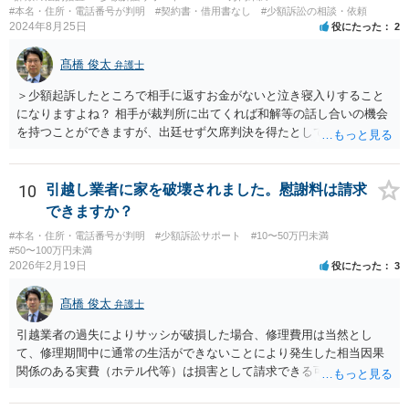
#本名・住所・電話番号が判明
#契約書・借用書なし
#少額訴訟の相談・依頼
2024年8月25日
役にたった
2
髙橋 俊太
弁護士
＞少額起訴したところで相手に返すお金がないと泣き寝入りすること
になりますよね？ 相手が裁判所に出てくれば和解等の話し合いの機会
を持つことができますが、出廷せず欠席判決を得たとしても、執行段
階で難航し、結局回収できない可能性も高いです。 ＞44万じゃ弁護士
にお願いして赤字になりますか？ 契約内容等によりますので一概には
言えませんが、上記のように回収が難しくなってしまう可能性もある
10
引越し業者に家を破壊されました。慰謝料は請求
ので、弁護士費用が無駄になってしまうリスクはあるでしょう。 ＞相
できますか？
手が嘘をついてお金を借りてるのは詐欺罪にはならないんですか？ ＞
#本名・住所・電話番号が判明
#少額訴訟サポート
#10〜50万円未満
詐欺になる可能性があって、被害者が何人かいてもそれだけだと警察
#50〜100万円未満
は動いてくれないんでしょうか？ 貴方に対して虚偽の事実を述べて借
2026年2月19日
役にたった
3
り入れた点などについて客観的に示すことができれば、詐欺の嫌疑は
生じるでしょうし、同一の手口による複数の被害者が他にもいること
髙橋 俊太
弁護士
が明白であれば、警察は動く可能性が高いです。
引越業者の過失によりサッシが破損した場合、修理費用は当然とし
て、修理期間中に通常の生活ができないことにより発生した相当因果
関係のある実費（ホテル代等）は損害として請求できる可能性があり
ます。他方、物損事故では原則として精神的苦痛に対する慰謝料は認
められにくく、「迷惑料」は法的には認容されにくい傾向です。ただ