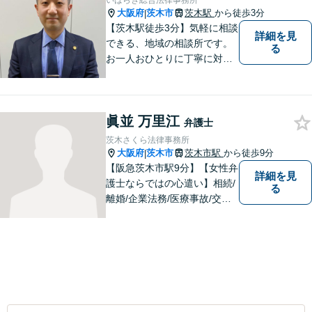
いばらき総合法律事務所
大阪府
茨木市
茨木駅
から徒歩3分
|
【茨木駅徒歩3分】気軽に相談
詳細を見
できる、地域の相談所です。
る
お一人おひとりに丁寧に対応
し、納得のいく解決へと導き
ます。離婚・交通事故・遺産
相続など、幅広く対応可能◎
眞並 万里江
お困りごとがあれば、すぐに
弁護士
ご相談を！
茨木さくら法律事務所
大阪府
茨木市
茨木市駅
から徒歩9分
|
【阪急茨木市駅9分】【女性弁
詳細を見
護士ならではの心遣い】相続/
る
離婚/企業法務/医療事故/交通
事故/借金問題など幅広く対応
可能。プライバシーを厳守
し、依頼者様のお話に耳を傾
け、少しでもお気持ちが和ら
ぐよう心がけております。