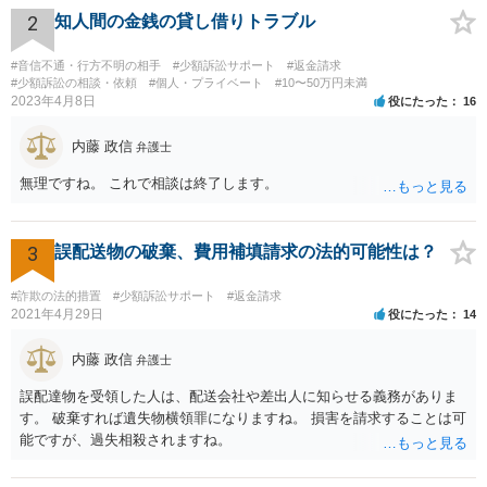
ってくれますので、一度ご利用されることをおすすめします。
2
知人間の金銭の貸し借りトラブル
#音信不通・行方不明の相手
#少額訴訟サポート
#返金請求
#少額訴訟の相談・依頼
#個人・プライベート
#10〜50万円未満
2023年4月8日
役にたった
16
内藤 政信
弁護士
無理ですね。 これで相談は終了します。
3
誤配送物の破棄、費用補填請求の法的可能性は？
#詐欺の法的措置
#少額訴訟サポート
#返金請求
2021年4月29日
役にたった
14
内藤 政信
弁護士
誤配達物を受領した人は、配送会社や差出人に知らせる義務がありま
す。 破棄すれば遺失物横領罪になりますね。 損害を請求することは可
能ですが、過失相殺されますね。