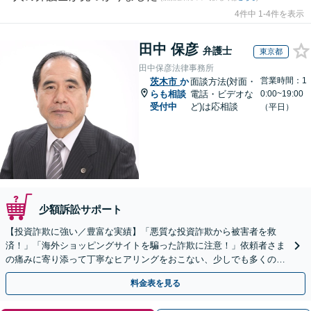
4件中 1-4件を表示
田中 保彦
弁護士
東京都
田中保彦法律事務所
営業時間：1
茨木市
か
面談方法(対面・
らも相談
電話・ビデオな
0:00~19:00
受付中
ど)は応相談
（平日）
少額訴訟サポート
【投資詐欺に強い／豊富な実績】「悪質な投資詐欺から被害者を救
済！」「海外ショッピングサイトを騙った詐欺に注意！」依頼者さま
の痛みに寄り添って丁寧なヒアリングをおこない、少しでも多くの返
金が得られるよう尽力します！
料金表を見る