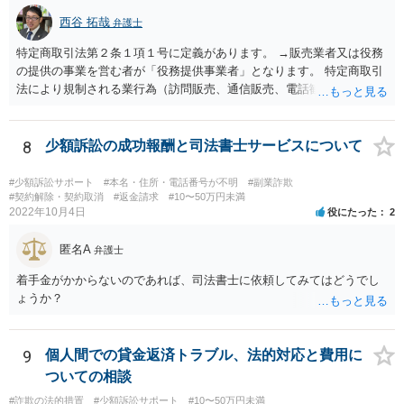
西谷 拓哉
弁護士
特定商取引法第２条１項１号に定義があります。 →販売業者又は役務
の提供の事業を営む者が「役務提供事業者」となります。 特定商取引
法により規制される業行為（訪問販売、通信販売、電話勧誘販売な
ど）を行うものは、広く同法の事業者に該当し、同法に定めるルール
を守る必要があります。
8
少額訴訟の成功報酬と司法書士サービスについて
#少額訴訟サポート
#本名・住所・電話番号が不明
#副業詐欺
#契約解除・契約取消
#返金請求
#10〜50万円未満
2022年10月4日
役にたった
2
匿名A
弁護士
着手金がかからないのであれば、司法書士に依頼してみてはどうでし
ょうか？
9
個人間での貸金返済トラブル、法的対応と費用に
ついての相談
#詐欺の法的措置
#少額訴訟サポート
#10〜50万円未満