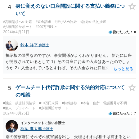
4
身に覚えのない口座開設に関する支払い義務につ
いて
#高額請求への対応
#返金請求
#振り込め詐欺
#詐欺の法的措置
#少額訴訟サポート
#200万円以上
2024年4月21日
役にたった
8
鈴木 祥平
弁護士
掲示板の限界なのですが、事実関係がよくわかりません。 新たに口座
が開設されているとして 1）その口座にお金の入金はあったのでしょ
うか 2）入金されているとすれば、その入金された口座の資金は引き
出されていたり、第三者に送金されていたりするのでしょうか。 これ
がポイントですよね。口座を悪用する人は、「その口座に入ったお金
を手に入れる」ことが目的ですから、あなたがキャッシュカードを持
5
ゲームチート代行詐欺に関する法的対応について
っている場合には、キャッシュカードで引き出すことはあなたしかで
の相談
きませんから、できるとすれば、ネット上あるいはアプリ上で第三者
#訴訟・損害賠償請求
#10万円未満
#特殊詐欺
#本名・住所・電話番号が不明
に送金することくらいだと思います。あなたの名義の口座であるか
#個人・プライベート
#少額訴訟サポート
ら、お金の動きくらいは調べることが可能であると思います。 その上
2024年3月25日
役にたった
7
で、新しく開設した口座に資金が残っているのであれば、それを返せ
インターネットに強い弁護士
ばいいだけの話だと思いますし、残っていないのであれば、第三者に
稲葉 進太郎
弁護士
送金をされたか、引き出されたどちらかだと思います。第三者に送金
をされてしまっているのであれば、その資金を送金先に返金を求める
別の警察署にそれぞれ被害届を出し、受理されれば相手は捕まるとい