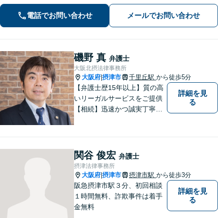
料（一部除く）】【夜間・休日の相談
電話でお問い合わせ
メールでお問い合わせ
可能】
磯野 真
弁護士
大阪北摂法律事務所
大阪府
摂津市
千里丘駅
から徒歩5分
|
【弁護士歴15年以上】質の高
詳細を見
いリーガルサービスをご提供
る
【相続】迅速かつ誠実丁寧な
対応で複雑な遺産分割もスム
ーズに解決【企業法務】業界
業種問わず対応可能！契約書
作成／企業間トラブル／問題
関谷 俊宏
弁護士
社員の対応など。顧問契約も
摂津法律事務所
可【オンライン面談】【千里
大阪府
摂津市
摂津市駅
から徒歩3分
|
丘駅5分】
阪急摂津市駅３分、初回相談
詳細を見
１時間無料、詐欺事件は着手
る
金無料