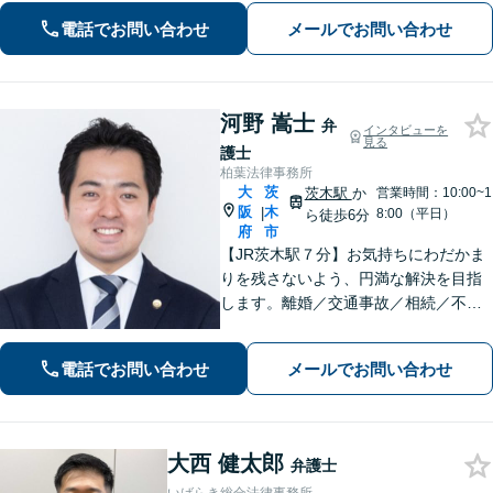
程にもこだわり、ご意向を汲んだ満足
電話でお問い合わせ
メールでお問い合わせ
度の高い解決を目指します。まずはお
気軽にお電話下さい。
河野 嵩士
弁
インタビューを
見る
護士
柏葉法律事務所
大
茨
茨木駅
か
営業時間：10:00~1
阪
木
|
8:00（平日）
ら徒歩6分
府
市
【JR茨木駅７分】お気持ちにわだかま
りを残さないよう、円満な解決を目指
します。離婚／交通事故／相続／不動
産といった民事事件、わいせつや窃盗
などの刑事事件にも幅広く対応。紛争
電話でお問い合わせ
メールでお問い合わせ
化してしてしまった問題も、より良い
着地点を探り、交渉を重ねます【初回
相談無料】
大西 健太郎
弁護士