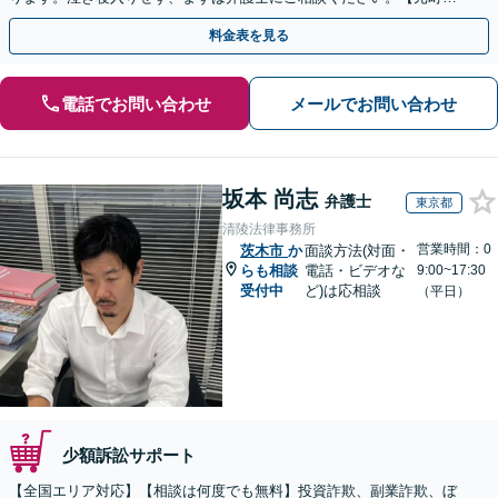
1分・土日夜間の相談歓迎】
料金表を見る
電話でお問い合わせ
メールでお問い合わせ
坂本 尚志
弁護士
東京都
清陵法律事務所
営業時間：0
茨木市
か
面談方法(対面・
らも相談
電話・ビデオな
9:00~17:30
受付中
ど)は応相談
（平日）
少額訴訟サポート
【全国エリア対応】【相談は何度でも無料】投資詐欺、副業詐欺、ぼ