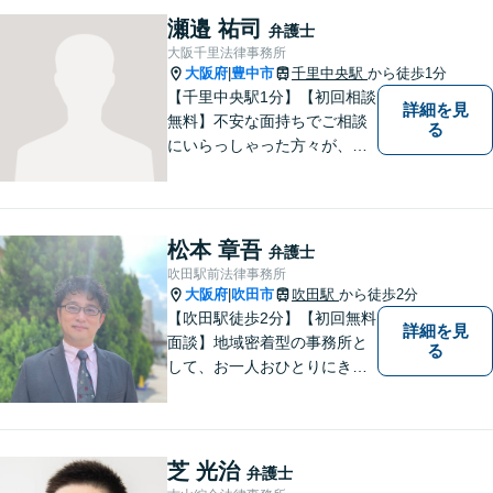
ど将来の不安の予防まで。
瀬邉 祐司
弁護士
大阪千里法律事務所
大阪府
豊中市
千里中央駅
から徒歩1分
|
【千里中央駅1分】【初回相談
詳細を見
無料】不安な面持ちでご相談
る
にいらっしゃった方々が、少
しで明るい気持ちで帰ってい
ただけるように日々邁進して
おります。相談者にとって最
善の法的手段を選択し、終局
松本 章吾
弁護士
的解決に至るよう全力でサポ
吹田駅前法律事務所
ートいたします。
大阪府
吹田市
吹田駅
から徒歩2分
|
【吹田駅徒歩2分】【初回無料
詳細を見
面談】地域密着型の事務所と
る
して、お一人おひとりにきめ
細やかなリーガルサービスを
ご提供します。離婚・相続・
刑事事件など、幅広いお困り
ごとに対応！まずは無料相談
芝 光治
弁護士
にお越しください。【完全個