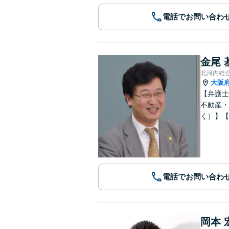
電話でお問い合わ
金尾 
北河内総
大阪
【弁護士
不動産・
く）】【
電話でお問い合わ
岡本 