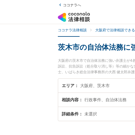
ココナラへ
ココナラ法律相談
大阪府で法律相談できる
茨木市の自治体法務に
大阪府の茨木市で自治体法務に強い弁護士が4
訴訟、抗告訴訟（処分取り消し等）等の細かな
士、いばらき総合法律事務所の大西 健太郎弁
すぐに弁護士に相談したい』『自治体法務のト
たい』などでお困りの相談者さんにおすすめで
エリア
大阪府、茨木市
相談内容
行政事件、自治体法務
詳細条件
未選択