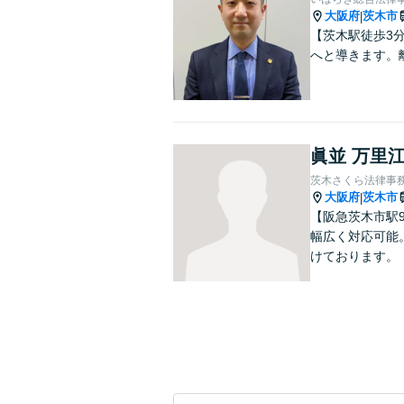
大阪府
茨木市
|
【茨木駅徒歩3
へと導きます。
眞並 万里
茨木さくら法律事
大阪府
茨木市
|
【阪急茨木市駅9
幅広く対応可能
けております。