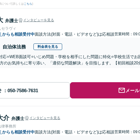
果について詳しくは
こちら
)
大
弁護士
インタビューを見る
人セラヴィ
市
からも相談受付中
面談方法(対面・電話・ビデオなど)は応相談
営業時間：09:0
自治体法務
料金表を見る
国対応⭐️WEB面談可⭐️いじめ問題・学校を相手にした問題に特化⭐️学校生活
方のお気持ちに寄り添い、「適切な問題解決」を目指します。【初回相談20
せ
メール
大介
弁護士
インタビューを見る
法律事務所
市
からも相談受付中
面談方法(対面・電話・ビデオなど)は応相談
営業時間：09:0