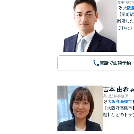
豊中法律
大阪
【岡町駅
離婚した
された」
電話で面談予約
吉本 由希
高槻法律事務所
大阪府
高槻市
|
【大阪府高槻市
題】などのトラ