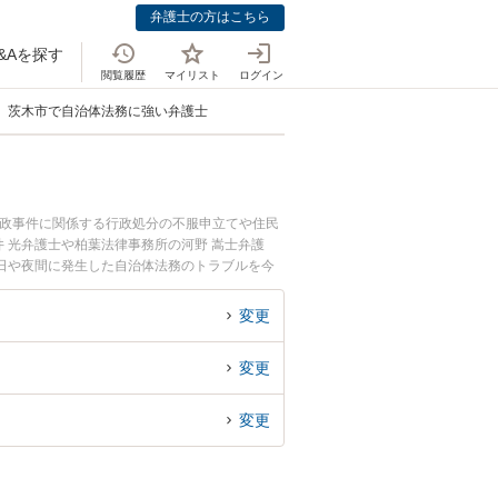
弁護士の方はこちら
&Aを探す
閲覧履歴
マイリスト
ログイン
茨木市で自治体法務に強い弁護士
行政事件に関係する行政処分の不服申立てや住民
 光弁護士や柏葉法律事務所の河野 嵩士弁護
日や夜間に発生した自治体法務のトラブルを今
を法律相談できる茨木市内の弁護士に相談予約し
変更
変更
変更