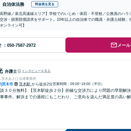
自治体法務
料金表を見る
高野線／泉北高速線エリア】学校でのいじめ・体罰・不登校／公務員のハラ
交渉・損害賠償請求をサポート。10年以上の自治体での職員・弁護士経験。
オンライン可】
せ
メール
光
弁護士
インタビューを見る
人茨木あさひ法律事務所
府
茨木市
茨木駅
から徒歩2分
営業時間：09:00~18:00（平日）
|
談３０分無料】【茨木駅徒歩２分】的確な交渉力により問題の早期解決
事事件。解決までの過程にもこだわり、ご意向を汲んだ満足度の高い解