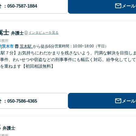
せ
メール
嵩士
弁護士
インタビューを見る
事務所
府
茨木市
茨木駅
から徒歩6分
営業時間：10:00~18:00（平日）
|
木駅７分】お気持ちにわだかまりを残さないよう、円満な解決を目指し
事件、わいせつや窃盗などの刑事事件にも幅広く対応。紛争化してして
を重ねます【初回相談無料】
せ
メール
郎
弁護士
事務所