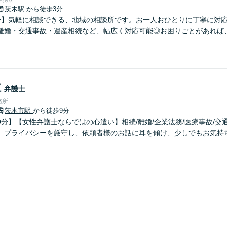
茨木駅
から徒歩3分
分】気軽に相談できる、地域の相談所です。お一人おひとりに丁寧に対
離婚・交通事故・遺産相続など、幅広く対応可能◎お困りごとがあれば
江
弁護士
務所
茨木市駅
から徒歩9分
分】【女性弁護士ならではの心遣い】相続/離婚/企業法務/医療事故/交
。プライバシーを厳守し、依頼者様のお話に耳を傾け、少しでもお気持