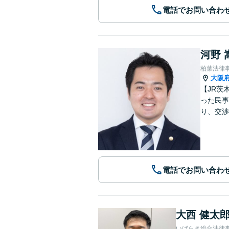
電話でお問い合わ
河野 
柏葉法律
大阪
【JR茨
った民事
り、交渉
電話でお問い合わ
大西 健太
いばらき総合法律