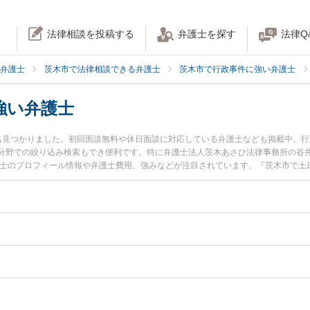
法律相談を投稿する
弁護士を探す
法律Q
弁護士
茨木市で法律相談できる弁護士
茨木市で行政事件に強い弁護士
強い弁護士
名見つかりました。初回面談無料や休日面談に対応している弁護士なども掲載中。
分野での絞り込み検索もでき便利です。特に弁護士法人茨木あさひ法律事務所の谷井
護士のプロフィール情報や弁護士費用、強みなどが注目されています。『茨木市で土
ラブル解決の実績豊富な近くの弁護士を検索したい』『初回相談無料で自治体法務
す。