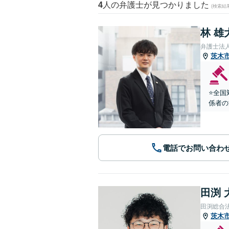
4
人の弁護士が見つかりました
(検索結
林 雄
弁護士法
茨木
⭐️全
係者の
電話でお問い合わ
田渕 
田渕総合
茨木