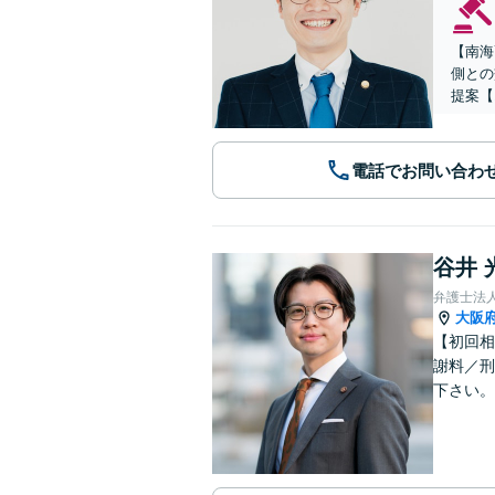
【南海
側との
提案【
電話でお問い合わ
谷井 
弁護士法
大阪
【初回相
謝料／刑
下さい。