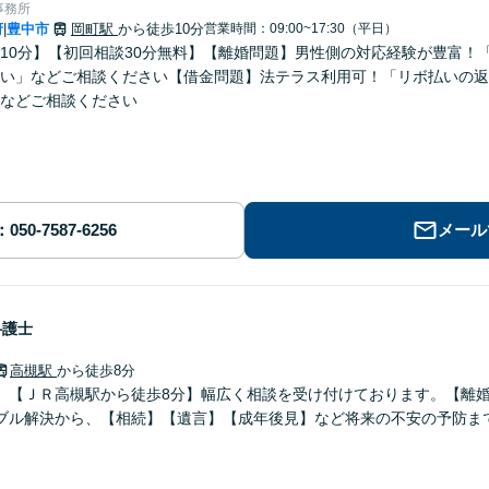
事務所
府
豊中市
岡町駅
から徒歩10分
営業時間：09:00~17:30（平日）
|
10分】【初回相談30分無料】【離婚問題】男性側の対応経験が豊富！
い」などご相談ください【借金問題】法テラス利用可！「リボ払いの返
などご相談ください
メール
弁護士
高槻駅
から徒歩8分
】【ＪＲ高槻駅から徒歩8分】幅広く相談を受け付けております。【離
ブル解決から、【相続】【遺言】【成年後見】など将来の不安の予防ま