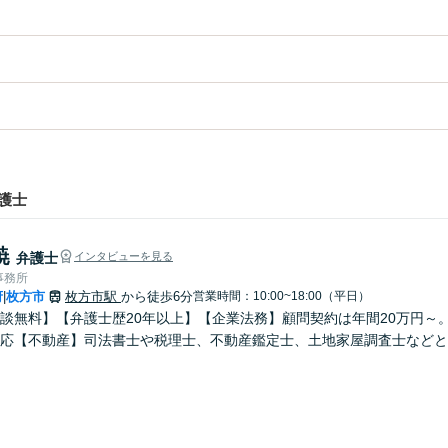
護士
暁
弁護士
インタビューを見る
事務所
府
枚方市
枚方市駅
から徒歩6分
営業時間：10:00~18:00（平日）
|
談無料】【弁護士歴20年以上】【企業法務】顧問契約は年間20万円～
応【不動産】司法書士や税理士、不動産鑑定士、土地家屋調査士などと