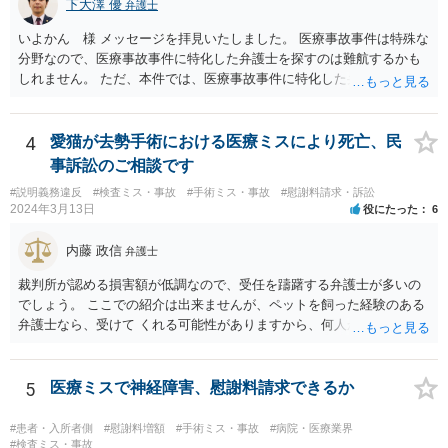
下大澤 優
弁護士
いよかん 様 メッセージを拝見いたしました。 医療事故事件は特殊な
分野なので、医療事故事件に特化した弁護士を探すのは難航するかも
しれません。 ただ、本件では、医療事故事件に特化した弁護士でなく
とも対応は可能かと思われます。 医療事故事件で最も難しいのは医師
の過失（医療ミス）の立証なのですが、本件では過失自体には争いが
ないため、損害額の立証が主なポイントになります。 損害額に立証に
4
愛猫が去勢手術における医療ミスにより死亡、民
関しては、交通事故事件と同様の発想で考えればよいので、対応でき
事訴訟のご相談です
る弁護士は多いと思います。 今後の交渉については、ご自身で対応さ
#説明義務違反
#検査ミス・事故
#手術ミス・事故
#慰謝料請求・訴訟
れることも可能ではありますが、相手方保険会社は容易に増額に応じ
2024年3月13日
役にたった
6
ない（多少の増額はあり得るとしても、裁判基準での和解は難しい）
と思われます。 弁護士が介入することにより提示額が大きく変わるこ
内藤 政信
弁護士
とは多々あるため、可能であれば弁護士に依頼した上での交渉をお勧
めしたいところです。
裁判所が認める損害額が低調なので、受任を躊躇する弁護士が多いの
でしょう。 ここでの紹介は出来ませんが、ペットを飼った経験のある
弁護士なら、受けて くれる可能性がありますから、何人か問い合わせ
してみることになるでしょう。
5
医療ミスで神経障害、慰謝料請求できるか
#患者・入所者側
#慰謝料増額
#手術ミス・事故
#病院・医療業界
#検査ミス・事故