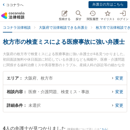
弁護士の方はこちら
ココナラへ
投稿する
探す
閲覧履歴
マイリスト
ログイン
ココナラ法律相談
大阪府で法律相談できる弁護士
枚方市で法律相談で
枚方市の検査ミスによる医療事故に強い弁護士
大阪府の枚方市で検査ミスによる医療事故に強い弁護士が4名見つかりました。
初回面談無料や休日面談に対応している弁護士なども掲載中。医療・介護問題
に関係する歯科治療ミスや美容整形のトラブル、産婦人科の訴訟等の細かな分
野での絞り込み検索もでき便利です。特に大昭法律事務所の重光 健太郎弁護士
や弁護士法人ひこぼし法律事務所の村山 雅信弁護士、弁護士法人東部おおさか
エリア
大阪府、枚方市
変更
ひらかたエール法律事務所の深水 周子弁護士のプロフィール情報や弁護士費
用、強みなどが注目されています。『枚方市で土日や夜間に発生した検査ミス
相談内容
医療・介護問題、検査ミス・事故
変更
による医療事故のトラブルを今すぐに弁護士に相談したい』『検査ミスによる
医療事故のトラブル解決の実績豊富な近くの弁護士を検索したい』『初回相談
無料で検査ミスによる医療事故を法律相談できる枚方市内の弁護士に相談予約
詳細条件
未選択
変更
したい』などでお困りの相談者さんにおすすめです。
4
人の弁護士が見つかりました
(検索結果について詳しくは
こちら
)