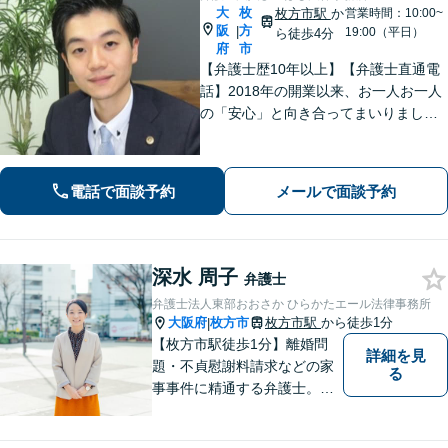
大
枚
枚方市駅
か
営業時間：10:00~
阪
方
|
19:00（平日）
ら徒歩4分
府
市
【弁護士歴10年以上】【弁護士直通電
話】2018年の開業以来、お一人お一人
の「安心」と向き合ってまいりまし
た。これまで培ってきた経験と交渉力
を活かし、「頼んでよかった」と言っ
ていただける結果を目指し、迅速かつ
電話で面談予約
メールで面談予約
粘り強く対応することをお約束しま
す。
深水 周子
弁護士
弁護士法人東部おおさか ひらかたエール法律事務所
大阪府
枚方市
枚方市駅
から徒歩1分
|
【枚方市駅徒歩1分】離婚問
詳細を見
題・不貞慰謝料請求などの家
る
事事件に精通する弁護士。依
頼者さまと同じ目線に立ち、
最善の解決方法をご提案。次