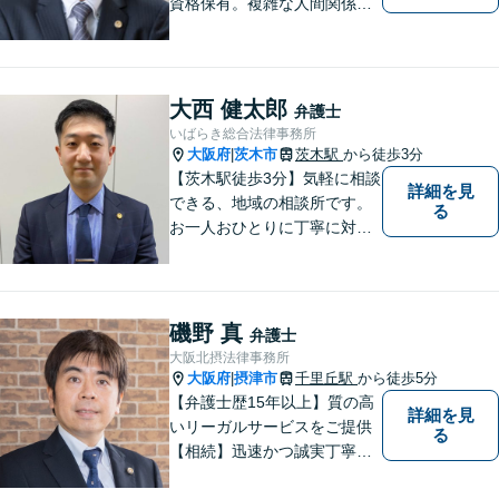
資格保有。複雑な人間関係が
絡む相続・遺言・高齢者トラ
ブルの根本的解決に尽力しま
す。
大西 健太郎
弁護士
いばらき総合法律事務所
大阪府
茨木市
茨木駅
から徒歩3分
|
【茨木駅徒歩3分】気軽に相談
詳細を見
できる、地域の相談所です。
る
お一人おひとりに丁寧に対応
し、納得のいく解決へと導き
ます。離婚・交通事故・遺産
相続など、幅広く対応可能◎
お困りごとがあれば、すぐに
磯野 真
弁護士
ご相談を！
大阪北摂法律事務所
大阪府
摂津市
千里丘駅
から徒歩5分
|
【弁護士歴15年以上】質の高
詳細を見
いリーガルサービスをご提供
る
【相続】迅速かつ誠実丁寧な
対応で複雑な遺産分割もスム