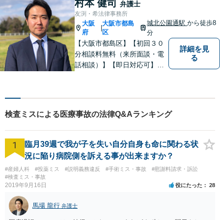
村本 健司
弁護士
す。【休日相談可】【今福鶴
友渕・希法律事務所
見駅2分】
城北公園通駅
から徒歩8
大阪
大阪市都島
|
府
区
分
【大阪市都島区】【初回３０
詳細を見
分相談料無料（来所面談・電
る
話相談）】【即日対応可】
【都島駅・城北公園通駅】
【高倉町三丁目バス停徒歩１
分】【当日・夜間・休日相談
可】刑事事件/相続問題/離婚問
検査ミスによる医療事故の法律Q&Aランキング
題など経験と知識をもとに、
依頼者様の不安を解消し、問
題解決へ導きます
1
臨月39週で我が子を失い自分自身も命に関わる状
況に陥り病院側を訴える事が出来ますか？
#産婦人科
#投薬ミス
#説明義務違反
#手術ミス・事故
#慰謝料請求・訴訟
#検査ミス・事故
2019年9月16日
役にたった
28
馬場 龍行
弁護士