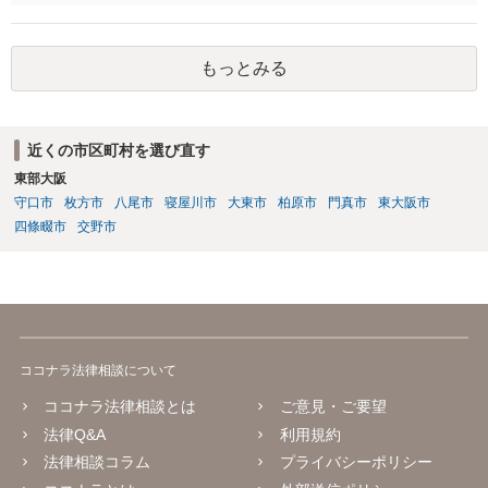
なのはおっしゃる通りですが、書き換えのリスクがある場合は、相手
には会えて連絡せずに、証拠保全の手続きの検討も必要です（不意打
ちで、事務所内の証拠を押さえます。ただし費用が掛かりますし、あ
もっとみる
る程度証拠が事務所にあること、証拠の特定が出来なければなりませ
ん）。
近くの市区町村を選び直す
東部大阪
守口市
枚方市
八尾市
寝屋川市
大東市
柏原市
門真市
東大阪市
四條畷市
交野市
ココナラ法律相談について
ココナラ法律相談とは
ご意見・ご要望
法律Q&A
利用規約
法律相談コラム
プライバシーポリシー