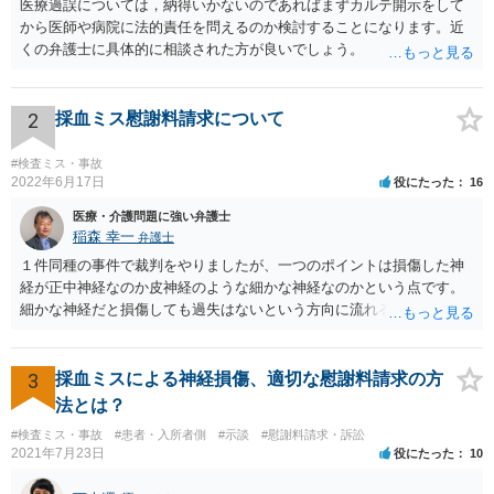
医療過誤については，納得いかないのであればまずカルテ開示をして
から医師や病院に法的責任を問えるのか検討することになります。近
くの弁護士に具体的に相談された方が良いでしょう。
2
採血ミス慰謝料請求について
#検査ミス・事故
2022年6月17日
役にたった
16
医療・介護問題に強い弁護士
稲森 幸一
弁護士
１件同種の事件で裁判をやりましたが、一つのポイントは損傷した神
経が正中神経なのか皮神経のような細かな神経なのかという点です。
細かな神経だと損傷しても過失はないという方向に流れる可能性があ
ります。 正中神経損傷であれば、前の先生がおっしゃっているように
過失が認められる可能性がありますので弁護士費用を支払う価値はあ
るかと思います。 頑張ってください。
3
採血ミスによる神経損傷、適切な慰謝料請求の方
法とは？
#検査ミス・事故
#患者・入所者側
#示談
#慰謝料請求・訴訟
2021年7月23日
役にたった
10