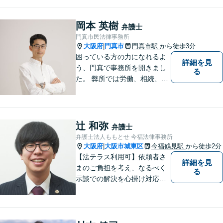
ーズに解決【企業法務】業界
業種問わず対応可能！契約書
作成／企業間トラブル／問題
岡本 英樹
弁護士
社員の対応など。顧問契約も
門真市民法律事務所
可【オンライン面談】【千里
大阪府
門真市
門真市駅
から徒歩3分
|
丘駅5分】
困っている方の力になれるよ
詳細を見
う、門真で事務所を開きまし
る
た。 弊所では労働、相続、離
婚、交通事故、不動産、破
産、中小企業法務その他様々
な法律相談を承っておりま
す。
辻 和弥
弁護士
弁護士法人ももとせ 今福法律事務所
大阪府
大阪市城東区
今福鶴見駅
から徒歩2分
|
【法テラス利用可】依頼者さ
詳細を見
まのご負担を考え、なるべく
る
示談での解決を心掛け対応い
たします。コミュニケーショ
ン力と精神的なタフさが強
み。依頼者さまにとって身近
で頼れる弁護士を目指しま