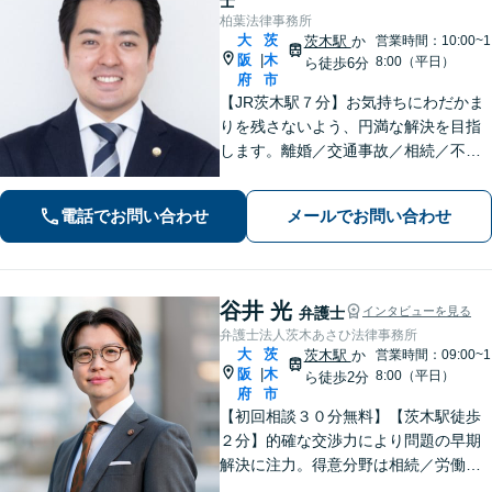
士
柏葉法律事務所
大
茨
茨木駅
か
営業時間：10:00~1
阪
木
|
8:00（平日）
ら徒歩6分
府
市
【JR茨木駅７分】お気持ちにわだかま
りを残さないよう、円満な解決を目指
します。離婚／交通事故／相続／不動
産といった民事事件、わいせつや窃盗
などの刑事事件にも幅広く対応。紛争
電話でお問い合わせ
メールでお問い合わせ
化してしてしまった問題も、より良い
着地点を探り、交渉を重ねます【初回
相談無料】
谷井 光
弁護士
インタビューを見る
弁護士法人茨木あさひ法律事務所
大
茨
茨木駅
か
営業時間：09:00~1
阪
木
|
8:00（平日）
ら徒歩2分
府
市
【初回相談３０分無料】【茨木駅徒歩
２分】的確な交渉力により問題の早期
解決に注力。得意分野は相続／労働／
不倫慰謝料／刑事事件。解決までの過