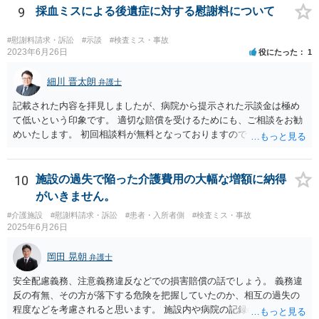
9
採血ミスによる後遺症に対する慰謝料について
#慰謝料請求・訴訟
#示談
#検査ミス・事故
2023年6月26日
役にたった
1
細川 晋太朗
弁護士
記載された内容を拝見しましたが、病院から提示された示談金は極め
て低いという印象です。 適切な賠償を受けるためにも、ご相談をお勧
めいたします。 初回相談料が無料となっておりますので、お問い合わ
せいただければと存じます。
10
施設の過失で陥った介護費用の大幅な増額に納得
がいきません。
#介護施設
#慰謝料請求・訴訟
#患者・入所者側
#検査ミス・事故
2025年6月26日
岡田 晃朝
弁護士
安全配慮義務、注意義務違反などでの損害賠償の話でしょう。 義務違
反の有無、その方が落下する危険を把握していたのか、相互の過失の
程度などを考慮されると思います。 施設内や病院の記録の取得が必要