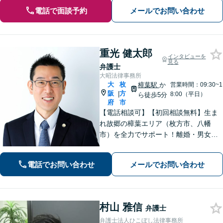
電話で面談予約
メールでお問い合わせ
重光 健太郎
インタビューを
見る
弁護士
大昭法律事務所
大
枚
樟葉駅
か
営業時間：09:30~1
阪
方
|
8:00（平日）
ら徒歩5分
府
市
【電話相談可】【初回相談無料】生ま
れ故郷の樟葉エリア（枚方市、八幡
市）を全力でサポート！離婚・男女問
題／相続問題／刑事事件／労働問題／
交通事故などに注力。どんな小さなお
電話でお問い合わせ
メールでお問い合わせ
悩みでお気軽にご相談ください【夜
間・休日面談】【完全個室】【樟葉駅5
分】
村山 雅信
弁護士
弁護士法人ひこぼし法律事務所