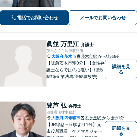
程にもこだわり、ご意向を汲んだ満足
度の高い解決を目指します。まずはお
電話でお問い合わせ
メールでお問い合わせ
気軽にお電話下さい。
眞並 万里江
弁護士
茨木さくら法律事務所
大阪府
茨木市
茨木市駅
から徒歩9分
|
【阪急茨木市駅9分】【女性弁
詳細を見
護士ならではの心遣い】相続/
る
離婚/企業法務/医療事故/交通
事故/借金問題など幅広く対応
可能。プライバシーを厳守
し、依頼者様のお話に耳を傾
け、少しでもお気持ちが和ら
豊芦 弘
弁護士
ぐよう心がけております。
四條畷法律事務所
大阪府
四條畷市
忍ケ丘駅
から徒歩1分
|
【JR線忍ヶ丘駅より1分】元
詳細を見
市役所職員・ケアマネジャー
る