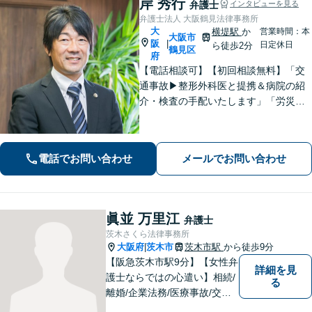
岸 秀行
弁護士
インタビューを見る
弁護士法人 大阪鶴見法律事務所
大
横堤駅
か
営業時間：本
大阪市
阪
|
日定休日
ら徒歩2分
鶴見区
府
【電話相談可】【初回相談無料】「交
通事故▶︎整形外科医と提携＆病院の紹
介・検査の手配いたします」「労災の
後遺障害もお任せください」事故後で
きるだけ早期にご相談頂けると助かり
ます。法律問題だけではないトータル
電話でお問い合わせ
メールでお問い合わせ
サポートを目指します【セカンドオピ
ニオン可】
眞並 万里江
弁護士
茨木さくら法律事務所
大阪府
茨木市
茨木市駅
から徒歩9分
|
【阪急茨木市駅9分】【女性弁
詳細を見
護士ならではの心遣い】相続/
る
離婚/企業法務/医療事故/交通
事故/借金問題など幅広く対応