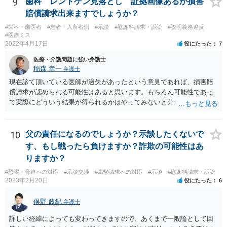
9
歯科 レントゲン見落とし 証拠画像あるが損害
賠償請求出来ますでしょうか？
#歯科・歯医者
#患者・入所者側
#示談
#慰謝料請求・訴訟
#説明義務違反
#医療ミス
2022年4月17日
役にたった
7
医療・介護問題に強い弁護士
稲森 幸一
弁護士
現在診て頂いている医師が過失があったという意見であれば、損害賠
償請求が認められる可能性はあると思います。もちろん可能性であっ
て実際にどういう結果が得られるかはやってみないと分かりません
が。 損害としては、その過失によって生じた症状の治療にかかった治
療費や精神的苦痛を受けた分の慰謝料や仕事に影響があれば休業損害
などが考えられます。 頑張ってください。
10
父の責任になるのでしょうか？示談したくないで
す、もし戦ったら負けますか？詐欺の可能性はあ
りますか？
#恐喝・脅迫への対応
#示談交渉
#高額請求への対応
#示談
#慰謝料請求・訴訟
2023年2月20日
役にたった
6
俣野 政紀
弁護士
詳しい経緯によっても変わってきますので、あくまで一般論として回