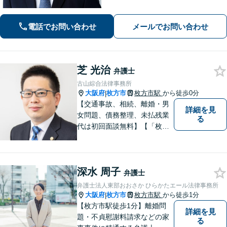
題／相続問題／刑事事件／労働問題／
交通事故などに注力。どんな小さなお
電話でお問い合わせ
メールでお問い合わせ
悩みでお気軽にご相談ください【夜
間・休日面談】【完全個室】【樟葉駅5
分】
芝 光治
弁護士
古山綜合法律事務所
大阪府
枚方市
枚方市駅
から徒歩0分
|
【交通事故、相続、離婚・男
詳細を見
女問題、債務整理、未払残業
る
代は初回面談無料】【「枚方
市駅」から徒歩30秒】じっく
りとお話を聞く姿勢を大切に
し、依頼者様の状況を十分に
深水 周子
ヒアリングし、あらゆる観点
弁護士
から解決策をご提案してまい
弁護士法人東部おおさか ひらかたエール法律事務所
ります。
大阪府
枚方市
枚方市駅
から徒歩1分
|
【枚方市駅徒歩1分】離婚問
詳細を見
題・不貞慰謝料請求などの家
る