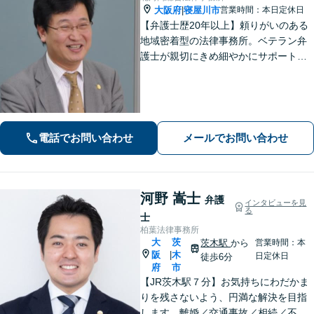
大阪府
寝屋川市
営業時間：本日定休日
|
【弁護士歴20年以上】頼りがいのある
地域密着型の法律事務所。ベテラン弁
護士が親切にきめ細やかにサポートし
ます。不動産・建築トラブル／借金問
題／相続など身近な法律トラブルはお
気軽にご相談ください。【初回相談無
料（一部除く）】【夜間・休日の相談
可能】
電話でお問い合わせ
メールでお問い合わせ
河野 嵩士
弁護
インタビューを見
る
士
柏葉法律事務所
大
茨
茨木駅
から
営業時間：本
阪
木
|
日定休日
徒歩6分
府
市
【JR茨木駅７分】お気持ちにわだかま
りを残さないよう、円満な解決を目指
します。離婚／交通事故／相続／不動