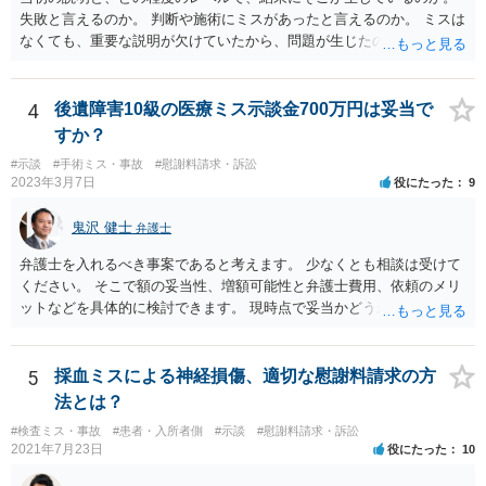
ただし，手術代の返金に応じた際に「これ以上金銭の請求はしませ
失敗と言えるのか。 判断や施術にミスがあったと言えるのか。 ミスは
ん」という趣旨の合意をしてしまっていると， 上記の請求は，基本的
なくても、重要な説明が欠けていたから、問題が生じたのか。 美容整
には困難となります。
形にある程度通じてる弁護士を探せるかどうか。
4
後遺障害10級の医療ミス示談金700万円は妥当で
すか？
#示談
#手術ミス・事故
#慰謝料請求・訴訟
2023年3月7日
役にたった
9
鬼沢 健士
弁護士
弁護士を入れるべき事案であると考えます。 少なくとも相談は受けて
ください。 そこで額の妥当性、増額可能性と弁護士費用、依頼のメリ
ットなどを具体的に検討できます。 現時点で妥当かどうかを即断する
ことを避けた方がいいです。
5
採血ミスによる神経損傷、適切な慰謝料請求の方
法とは？
#検査ミス・事故
#患者・入所者側
#示談
#慰謝料請求・訴訟
2021年7月23日
役にたった
10