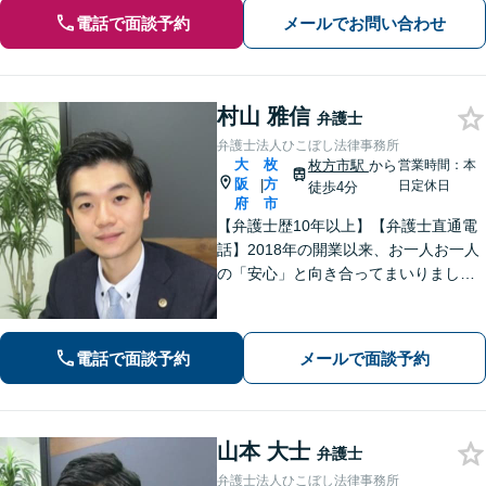
電話で面談予約
メールでお問い合わせ
村山 雅信
弁護士
弁護士法人ひこぼし法律事務所
大
枚
枚方市駅
から
営業時間：本
阪
方
|
日定休日
徒歩4分
府
市
【弁護士歴10年以上】【弁護士直通電
話】2018年の開業以来、お一人お一人
の「安心」と向き合ってまいりまし
た。これまで培ってきた経験と交渉力
を活かし、「頼んでよかった」と言っ
ていただける結果を目指し、迅速かつ
電話で面談予約
メールで面談予約
粘り強く対応することをお約束しま
す。
山本 大士
弁護士
弁護士法人ひこぼし法律事務所