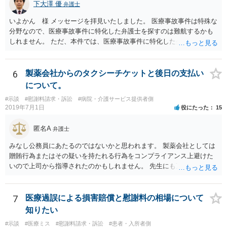
下大澤 優
弁護士
いよかん 様 メッセージを拝見いたしました。 医療事故事件は特殊な
分野なので、医療事故事件に特化した弁護士を探すのは難航するかも
しれません。 ただ、本件では、医療事故事件に特化した弁護士でなく
とも対応は可能かと思われます。 医療事故事件で最も難しいのは医師
の過失（医療ミス）の立証なのですが、本件では過失自体には争いが
ないため、損害額の立証が主なポイントになります。 損害額に立証に
6
製薬会社からのタクシーチケットと後日の支払い
関しては、交通事故事件と同様の発想で考えればよいので、対応でき
について。
る弁護士は多いと思います。 今後の交渉については、ご自身で対応さ
#示談
#慰謝料請求・訴訟
#病院・介護サービス提供者側
れることも可能ではありますが、相手方保険会社は容易に増額に応じ
2019年7月1日
役にたった
15
ない（多少の増額はあり得るとしても、裁判基準での和解は難しい）
と思われます。 弁護士が介入することにより提示額が大きく変わるこ
匿名A
弁護士
とは多々あるため、可能であれば弁護士に依頼した上での交渉をお勧
めしたいところです。
みなし公務員にあたるのではないかと思われます。 製薬会社としては
贈賄行為またはその疑いを持たれる行為をコンプライアンス上避けた
いので上司から指導されたのかもしれません。 先生にも万一迷惑をか
けることになってはいけないと。
7
医療過誤による損害賠償と慰謝料の相場について
知りたい
#示談
#医療ミス
#慰謝料請求・訴訟
#患者・入所者側