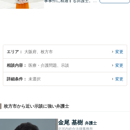
事事件に精通する弁護士。依
頼者さまと同じ目線に立ち、
最善の解決方法をご提案。次
のステップへ進むお手伝いを
致します。どんなお悩みで
も、ご相談ください。【キッ
ズスペースあり】
エリア
大阪府、枚方市
変更
相談内容
医療・介護問題、示談
変更
詳細条件
未選択
変更
枚方市から近い示談に強い弁護士
金尾 基樹
弁護士
北河内総合法律事務所