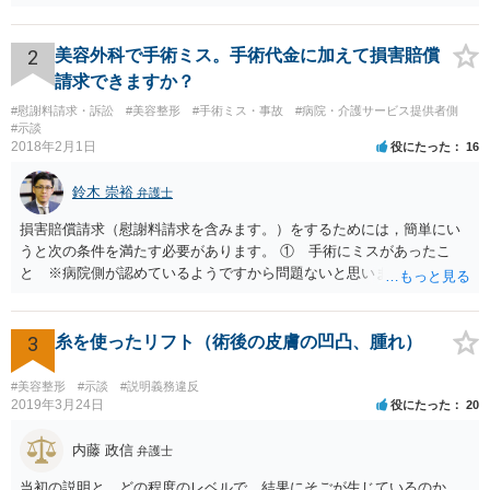
どくなったといえるような場合」や「白内障の手術の合併症として老
眼が悪化することがあるにもかかわらず、全く説明されなかったよう
な場合」には、請求することは可能です。
2
美容外科で手術ミス。手術代金に加えて損害賠償
請求できますか？
#慰謝料請求・訴訟
#美容整形
#手術ミス・事故
#病院・介護サービス提供者側
#示談
2018年2月1日
役にたった
16
鈴木 崇裕
弁護士
損害賠償請求（慰謝料請求を含みます。）をするためには，簡単にい
うと次の条件を満たす必要があります。 ① 手術にミスがあったこ
と ※病院側が認めているようですから問題ないと思います。 ② 手
術のミスの「せいで」仕事を休まなければならなくなったこと ③ 手
術のミスの「せいで」マスクが外せなくなったこと ④ 仕事を休まな
ければならなくなった「せいで」休業損害が発生したこと ⑤ マスク
3
糸を使ったリフト（術後の皮膚の凹凸、腫れ）
を外せなくなった「せいで」経済的に評価できる精神的な損害が発生
したこと 「せいで」と強調した点が，内藤先生のご指摘なさる「相当
#美容整形
#示談
#説明義務違反
因果関係」です。 手術のミスと関係のないことまでは責任追及ができ
2019年3月24日
役にたった
20
ないということです。 手術のミスの結果，手術前と比べて見た目が著
しく悪くなってしまったとか， 手術のミスの結果，入院期間が延びて
内藤 政信
弁護士
しまったとかいう事情があれば， 追加請求が可能な余地があります。
当初の説明と、どの程度のレベルで、結果にそごが生じているのか。