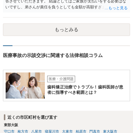
答させていただきます。 結論としてはご家族が支払いをする必要はな
いですし、弟さんが責任を負うとしても金額が高額すぎます。 仮に弟
さんが施設を中傷する発言をし、他の入所者が退所していたことが事
実だとしても責任を負うのは弟さんです。弟さんの詳しいご状況は分
かりませんが、現在お仕事をされて一人暮らしもできているというこ
もっとみる
とですから、自立施設にいたからといって責任無能力者ということに
はなりません。また、お父様が施設に入所させたことと今回の争いと
の間の相当因果関係（関連性）が不明です。 金額としても法外であ
り、弁護士がそのような見解を述べたかは疑問です。「時間もあまり
ない」として考える時間や弁護士に相談する時間を与えないことも怪
医療事故の示談交渉に関連する法律相談コラム
しいです。そもそも弟さんにそのような発言があったかも不明なた
め、弟さんの言動について証拠を開示してもらってください。もし相
手の言っている事実がなければ詐欺ですので警察にもご相談くださ
い。施設の方には、「こちらも弁護士に相談します」と告げ、支払い
医療・介護問題
はせず、弁護士にご相談されることをお勧めします。 ご参考になれば
歯科矯正治療でトラブル！歯科医師が患
幸いです。
者に指導すべき範囲とは？
近くの市区町村を選び直す
東部大阪
守口市
枚方市
八尾市
寝屋川市
大東市
柏原市
門真市
東大阪市