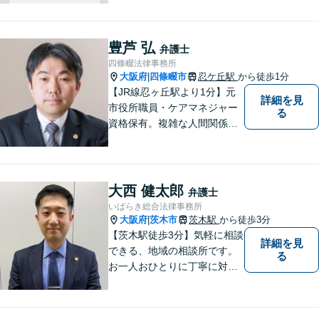
可能。プライバシーを厳守
し、依頼者様のお話に耳を傾
け、少しでもお気持ちが和ら
豊芦 弘
弁護士
ぐよう心がけております。
四條畷法律事務所
大阪府
四條畷市
忍ケ丘駅
から徒歩1分
|
【JR線忍ヶ丘駅より1分】元
詳細を見
市役所職員・ケアマネジャー
る
資格保有。複雑な人間関係が
絡む相続・遺言・高齢者トラ
ブルの根本的解決に尽力しま
す。
大西 健太郎
弁護士
いばらき総合法律事務所
大阪府
茨木市
茨木駅
から徒歩3分
|
【茨木駅徒歩3分】気軽に相談
詳細を見
できる、地域の相談所です。
る
お一人おひとりに丁寧に対応
し、納得のいく解決へと導き
ます。離婚・交通事故・遺産
相続など、幅広く対応可能◎