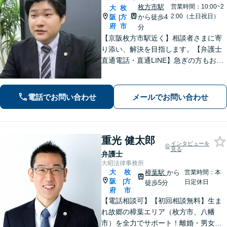
枚方市駅
営業時間：10:00~2
大
枚
2:00（土日祝日）
阪
方
から徒歩4
|
府
市
分
【京阪枚方市駅近く】相談者さまに寄
り添い、解決を目指します。【弁護士
直通電話・直通LINE】急ぎの方もお電
話での相談予約は22時まで、メール・L
INEなら24時間対応！丁寧な聞き取り
と対応で不安を取り除けるよう努めま
電話でお問い合わせ
メールでお問い合わせ
す。
重光 健太郎
インタビューを
見る
弁護士
大昭法律事務所
大
枚
樟葉駅
から
営業時間：本
阪
方
|
日定休日
徒歩5分
府
市
【電話相談可】【初回相談無料】生ま
れ故郷の樟葉エリア（枚方市、八幡
市）を全力でサポート！離婚・男女問