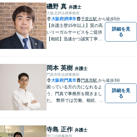
お困りごとがあれば、すぐに
磯野 真
弁護士
ご相談を！
大阪北摂法律事務所
大阪府
摂津市
千里丘駅
から徒歩5分
|
【弁護士歴15年以上】質の高
詳細を見
いリーガルサービスをご提供
る
【相続】迅速かつ誠実丁寧な
対応で複雑な遺産分割もスム
ーズに解決【企業法務】業界
業種問わず対応可能！契約書
作成／企業間トラブル／問題
岡本 英樹
弁護士
社員の対応など。顧問契約も
門真市民法律事務所
可【オンライン面談】【千里
大阪府
門真市
門真市駅
から徒歩3分
|
丘駅5分】
困っている方の力になれるよ
詳細を見
う、門真で事務所を開きまし
る
た。 弊所では労働、相続、離
婚、交通事故、不動産、破
産、中小企業法務その他様々
な法律相談を承っておりま
す。
寺島 正作
弁護士
守口法律事務所