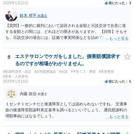
2025年1月22日
役にたった
3
鈴木 祥平
弁護士
【質問】一般的に裁判において認容される金額と示談交渉で合意に達
する金額との間には、どれほどの開きがありますか。 【回答】そもそ
も、示談交渉の場合には、証拠で事実関係などを詰めていないことが
あることから、一概には言えませんが、裁判で認められる６割～７割
程度にはなると思います。
8
エステサロンでケガをしました。損害賠償請求す
るのですが相場がわかりません。
#慰謝料請求・訴訟
#説明義務違反
#示談
#手術ミス・事故
#美容整形
#患者・入所者側
2025年1月10日
役にたった
5
内藤 政信
弁護士
１センチ１センチだと後遺障害としては認められないですね。 交通事
故の後遺障害慰謝料算定基準を調べるといいでしょう。 通院慰謝料の
増額事由にはなるでしょう。