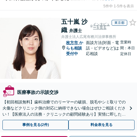
5件中 1-5件を表示
五十嵐 沙
東京都
インタビュ
ーを見る
織
弁護士
弁護士法人広尾有栖川法律事務所
営業時
枚方市
か
面談方法(対面・電
らも相談
話・ビデオなど)は
間：本日
受付中
応相談
定休日
医療事故の示談交渉
【初回相談無料】歯科治療でのリーマーの破損、脱毛やシミ取りでの
火傷などクリニック側の対応に納得できない場合はぜひご相談くださ
い！【医療法人の法務・クリニックの顧問経験あり】実情に即したア
ドバイスで、納得のできるトラブルの解決を目指します。
事例を見る(2件)
料金表を見る