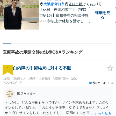
大阪府
守口市
守口市駅
から徒歩1分
|
【休日・夜間相談可】【守口
詳細を見
市駅1分】債務整理の相談件数
る
2000件以上の経験を活かし、
依頼者様の法律問題を徹底的
にバックアップいたします。
どなたでも相談しやすく、依
頼者様が不安を抱かないよう
に、わかりやすく的確なアド
医療事故の示談交渉の法律Q&Aランキング
バイスを心がけております。
1
白内障の手術結果に対する不服
#示談
#医療ミス
#患者・入所者側
#慰謝料請求・訴訟
2022年3月1日
役にたった
13
匿名A
弁護士
＞しかし、どんな手術もそうですが、サインを求められます。このサ
インをしている以上、このような不服申し立てはできませんでしょう
か？ 仮にサインをしていたとしても、「医師のミスが原因で老眼がひ