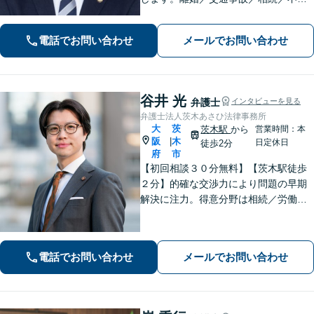
産といった民事事件、わいせつや窃盗
などの刑事事件にも幅広く対応。紛争
電話でお問い合わせ
メールでお問い合わせ
化してしてしまった問題も、より良い
着地点を探り、交渉を重ねます【初回
相談無料】
谷井 光
弁護士
インタビューを見る
弁護士法人茨木あさひ法律事務所
大
茨
茨木駅
から
営業時間：本
阪
木
|
日定休日
徒歩2分
府
市
【初回相談３０分無料】【茨木駅徒歩
２分】的確な交渉力により問題の早期
解決に注力。得意分野は相続／労働／
不倫慰謝料／刑事事件。解決までの過
程にもこだわり、ご意向を汲んだ満足
度の高い解決を目指します。まずはお
電話でお問い合わせ
メールでお問い合わせ
気軽にお電話下さい。