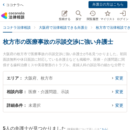
弁護士の方はこちら
ココナラへ
投稿する
探す
閲覧履歴
マイリスト
ログイン
ココナラ法律相談
大阪府で法律相談できる弁護士
枚方市で法律相談で
枚方市の医療事故の示談交渉に強い弁護士
大阪府の枚方市で医療事故の示談交渉に強い弁護士が5名見つかりました。初回
面談無料や休日面談に対応している弁護士なども掲載中。医療・介護問題に関
係する歯科治療ミスや美容整形のトラブル、産婦人科の訴訟等の細かな分野で
の絞り込み検索もでき便利です。特に弁護士法人ひこぼし法律事務所の村山 雅
信弁護士や弁護士法人ひこぼし法律事務所の山本 大士弁護士、大昭法律事務所
エリア
大阪府、枚方市
変更
の重光 健太郎弁護士のプロフィール情報や弁護士費用、強みなどが注目されて
います。『枚方市で土日や夜間に発生した医療事故の示談交渉のトラブルを今
相談内容
医療・介護問題、示談
変更
すぐに弁護士に相談したい』『医療事故の示談交渉のトラブル解決の実績豊富
な近くの弁護士を検索したい』『初回相談無料で医療事故の示談交渉を法律相
談できる枚方市内の弁護士に相談予約したい』などでお困りの相談者さんにお
詳細条件
未選択
変更
すすめです。
5
人の弁護士が見つかりました
(検索結果について詳しくは
こちら
)