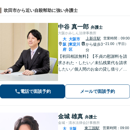
吹田市から近い自殺幇助に強い弁護士
中谷 真一郎
弁護士
大阪かみしん法律事務所
上新庄駅
営業時間：09:00
大
大阪市
~21:00（平日）
阪
東淀川
から徒歩3
|
府
区
分
【初回相談無料】【不貞の慰謝料を請
求された・したい／未払残業代を請求
したい／個人間のお金の貸し借り／交
通事故で慰謝料を増額したい】のご相
談はお任せください！解決実績多数あ
り。【弁護士歴10年以上】【当日、夜
電話で面談予約
メールで面談予約
間・休日相談可】
金城 雄真
弁護士
金城・清水法律会計事務所
東三国駅
営業時間：09:00
大
大阪