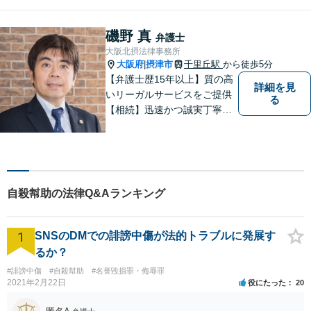
磯野 真
弁護士
大阪北摂法律事務所
大阪府
摂津市
千里丘駅
から徒歩5分
|
【弁護士歴15年以上】質の高
詳細を見
いリーガルサービスをご提供
る
【相続】迅速かつ誠実丁寧な
対応で複雑な遺産分割もスム
ーズに解決【企業法務】業界
業種問わず対応可能！契約書
作成／企業間トラブル／問題
社員の対応など。顧問契約も
自殺幇助の法律Q&Aランキング
可【オンライン面談】【千里
丘駅5分】
1
SNSのDMでの誹謗中傷が法的トラブルに発展す
るか？
#誹謗中傷
#自殺幇助
#名誉毀損罪・侮辱罪
2021年2月22日
役にたった
20