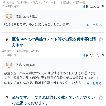
#殺人未遂
#自殺幇助
#個人・プライベート
#名誉毀損
#誹謗中傷
2024年2月26日
役にたった
5
佐藤 充崇
弁護士
結論は同じです。答えは変わらないと思います。
6
匿名SNSでの共感コメント等が自殺を促す罪に問
えるか
#自殺幇助
#誹謗中傷
#加害者
2024年6月18日
役にたった
3
佐藤 充崇
弁護士
故意がないのが自明なのでその可能性は極めて低いように思います。
また、客観的に見て自殺に至る現実的危険性がある程度あるコメント
にも見えませんので、構成要件該当性もないともいえる可能性は高い
と思います。
7
至急です。 できれば詳しく教えていただきたい
なと思っております。