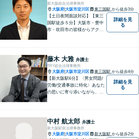
新大阪総合法律事務所
大阪府
大阪市淀川区
東三国駅
から徒歩3分
|
【土日夜間面談対応】【東三
詳細を見
国駅徒歩５分】大阪市・豊中
る
市・吹田市の皆様からアクセ
スしやすい事務所となってお
ります。
藤木 大雅
弁護士
TRY総合法律事務所
大阪府
大阪市淀川区
東三国駅
から徒歩4分
|
【新大阪駅6分】〈男女問題/
詳細を見
労働/交通事故に特化〉あなた
る
の思いに寄り添いながら、明
るい未来を全力でサポートし
ます！ 一人一人の状況や思い
に丁寧に向き合い、将来を見
据えた解決を目指します。
中村 航太郎
弁護士
【メール・電話面談可】【東
新大阪駅前法律事務所
三国駅4分】
大阪府
大阪市淀川区
新大阪駅
から徒歩2分
|