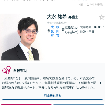
4件中 1-4件を表示
大永 祐希
弁護士
大永法律事務所
大
吹
江坂駅
か
営業時間：09:00~1
阪
田
|
8:00（平日）
ら徒歩2分
府
市
自殺幇助
【江坂駅1分】【夜間面談可】在宅で捜査を受けている、示談交渉で
お悩みの方はご相談ください。無罪判決獲得の実績あり！傾聴力と問
題解決力で徹底サポート。不安になりがちな在宅事件もお任せくださ
い。【法テラス利用可】【WEB面談可】
料金表を見る