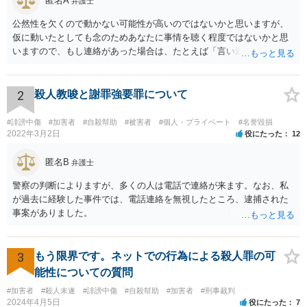
匿名A
弁護士
公然性を欠くので動かない可能性が高いのではないかと思いますが、
仮に動いたとしても念のためあなたに事情を聴く程度ではないかと思
いますので、もし連絡があった場合は、たとえば「言い過ぎた部分が
あり反省しており、相手にも謝ったが、非公開のダイレクトメッセー
ジでのやりとりなので、公然性がないことが明らかなので、名誉毀損
や侮辱には当たらないと考えているが、相手は何らかの理由で公然性
2
殺人教唆と謝罪強要罪について
があると言っているのか」と反省の意を示しつつ、なぜ警察が連絡し
てきたのか尋ねることが考えられます。
#誹謗中傷
#加害者
#自殺幇助
#被害者
#個人・プライベート
#名誉毀損
2022年3月2日
役にたった
12
匿名B
弁護士
警察の判断によりますが、多くの人は電話で連絡が来ます。なお、私
が過去に経験した事件では、電話連絡を無視したところ、逮捕された
事案がありました。
3
もう限界です。ネットでの行為による殺人罪の可
能性についての質問
#加害者
#殺人未遂
#誹謗中傷
#自殺幇助
#加害者
#刑事裁判
2024年4月5日
役にたった
7