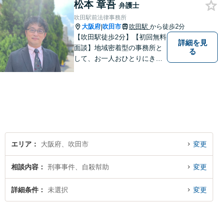
松本 章吾
弁護士
吹田駅前法律事務所
大阪府
吹田市
吹田駅
から徒歩2分
|
【吹田駅徒歩2分】【初回無料
詳細を見
面談】地域密着型の事務所と
る
して、お一人おひとりにきめ
細やかなリーガルサービスを
ご提供します。離婚・相続・
刑事事件など、幅広いお困り
ごとに対応！まずは無料相談
にお越しください。【完全個
室対応】
エリア
大阪府、吹田市
変更
相談内容
刑事事件、自殺幇助
変更
詳細条件
未選択
変更