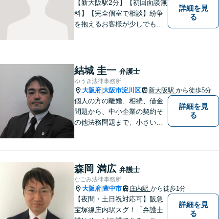
【新大阪駅2分】【初回面談無
詳細を見
料】【完全個室で相談】紛争
る
を抱えるお客様が少しでも早
く安心できるよう、丁寧かつ
迅速な対応を心がけていま
す。 主張をぶつけ合うだけで
なく、事実と法律をもとに根
結城 圭一
弁護士
本的な解決を導くことが弁護
ゆうき法律事務所
士の役割だと考えています。
大阪府
大阪市淀川区
新大阪駅
から徒歩5分
|
個人の方の離婚、相続、借金
詳細を見
問題から、中小企業の契約そ
る
の他法務問題まで、小さい事
務所ですが、コンパクトでハ
イフォーマンスをモットーに
日々の業務を行っておりま
す。
森岡 満広
弁護士
なごみ法律事務所
大阪府
豊中市
庄内駅
から徒歩1分
|
【夜間・土日祝対応可】阪急
詳細を見
宝塚線庄内駅スグ！「弁護士
る