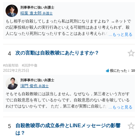
刑事事件に強い弁護士
稲葉 進太郎
弁護士
もし相手が自殺してしまったら私は死刑になりますよね？ →ネットで
の記事投稿が殺人の実行行為といえる可能性はあまり考えられず、殺
人になったり死刑になったりすることはあまり考えられないように思
います。
4
次の言動は自殺教唆にあたりますか？
#自殺幇助
#誹謗中傷
2022年2月25日
役にたった
10
刑事事件に強い弁護士
濵門 俊也
弁護士
そもそも自殺教唆には該当しません。なぜなら，第三者という方がす
でに自殺意思を有しているからです。自殺意思のない者を唆している
わけではないからです。 ただ，第三者が実際に自殺した場合，あなた
の言動が自殺幇助に該当し得る可能性はあります。
5
自殺教唆罪の成立条件とLINEメッセージの影響
は？