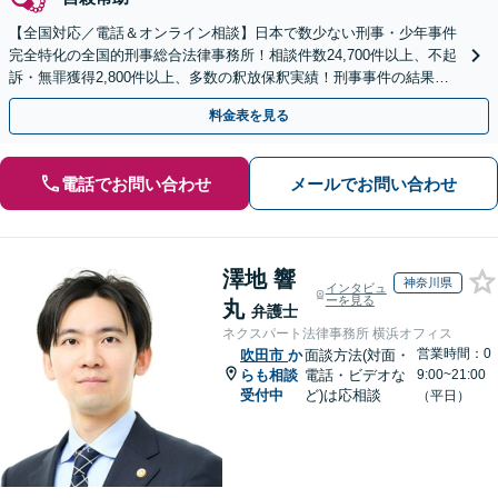
【全国対応／電話＆オンライン相談】日本で数少ない刑事・少年事件
完全特化の全国的刑事総合法律事務所！相談件数24,700件以上、不起
訴・無罪獲得2,800件以上、多数の釈放保釈実績！刑事事件の結果は
弁護士の腕次第で変わります【初回相談無料】
料金表を見る
電話でお問い合わせ
メールでお問い合わせ
澤地 響
神奈川県
インタビュ
ーを見る
丸
弁護士
ネクスパート法律事務所 横浜オフィス
営業時間：0
吹田市
か
面談方法(対面・
らも相談
電話・ビデオな
9:00~21:00
受付中
ど)は応相談
（平日）