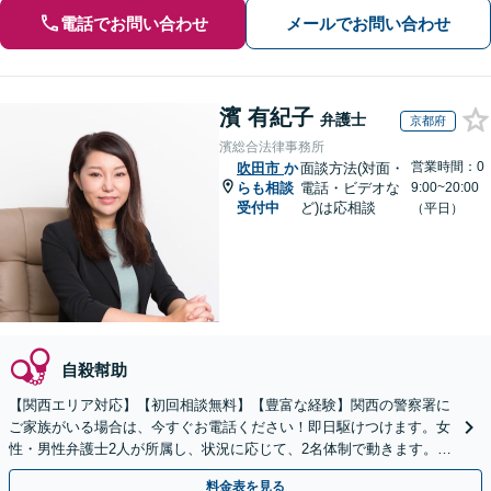
電話でお問い合わせ
メールでお問い合わせ
濱 有紀子
弁護士
京都府
濱総合法律事務所
営業時間：0
吹田市
か
面談方法(対面・
らも相談
電話・ビデオな
9:00~20:00
受付中
ど)は応相談
（平日）
自殺幇助
【関西エリア対応】【初回相談無料】【豊富な経験】関西の警察署に
ご家族がいる場合は、今すぐお電話ください！即日駆けつけます。女
性・男性弁護士2人が所属し、状況に応じて、2名体制で動きます。性
犯罪・少年事件など【完全個室】【休日・夜間は要相談】
料金表を見る