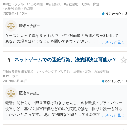
#学校トラブル・いじめ問題
#名誉毀損
#自殺幇助
#恐喝・脅迫
#名誉毀損罪・侮辱罪
2020年8月12日
役にたった
3
匿名A
弁護士
ケースによって異なりますので、ぜひ対面型の法律相談を利用して、
あなたの場合はどうなるかを聞いてみてください。
8
ネットゲームでの迷惑行為、法的解決は可能か？
#発信者情報開示請求
#マッチングアプリ詐欺
#恐喝・脅迫
#自殺幇助
#DV・暴力
2019年8月30日
役にたった
7
匿名A
弁護士
犯罪に関わらない限り警察は動きませんし、名誉毀損・プライバシー
侵害などに基づく損害賠償などの法的問題ではない限り弁護士も対応
しがたいところです。 あえて法的な問題として組み立てれば、迷惑な
画像を送られたことによる精神的苦痛に対して慰謝料を求めることも
考えられますが、発信者情報開示などで加害者の住所氏名を特定する