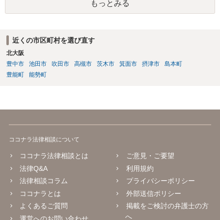
もっとみる
近くの市区町村を選び直す
北大阪
豊中市
池田市
吹田市
高槻市
茨木市
箕面市
摂津市
島本町
豊能町
能勢町
ココナラ法律相談について
ココナラ法律相談とは
ご意見・ご要望
法律Q&A
利用規約
法律相談コラム
プライバシーポリシー
ココナラとは
外部送信ポリシー
よくあるご質問
掲載をご検討の弁護士の方
へ
運営へのお問い合わせ