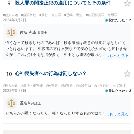
には最低でも３０万円以上の弁護士費用は必要になってくるかと思い
9
殺人罪の間接正犯の適用についてとその条件
ます。ゲームではなく弁護士に課金しても、さほど面白くないのでは
ないですか。 逆に費用の点からして、加害者が訴訟を考えているとか
#殺人未遂
#自殺幇助
#暴行・傷害罪
#恐喝・脅迫
#名誉毀損罪・侮辱罪
の話も、かなりの高確率でマユツバかなと思います。ゲーム内の結婚
2024年3月7日
役にたった
2
詐欺？とか、そんな依頼を引き受ける弁護士はいるだろうかと。 ただ
し、うっかり「ﾀﾋね」とか書き込むと、自殺教唆罪が成立する可能性
佐藤 充崇
弁護士
がありますので気をつけてください。無視と運営への通報が現実的な
怖くなって検索したのであれば、検索履歴は殺意の証拠にはなりにく
対応でしょう。
いとは思います。 相談者の方は不安なので安心したいのかも知れませ
んが、これだけ不明な点が多く、相手とも連絡が取れないとなると、
多分相談者の方が安心する結論は出せないでしょう。気持ちはお察し
しますが・・・ それでもどうしても気になるようなら、弁護士に予約
取って相談すべきです。 正直、今後こういうことをしないよう気を付
10
心神喪失者への行為は罰しない？
けて、あとは警察が来たり民事訴訟の訴状等が家に届いたらその時考
えるしかないように思います。
#殺人未遂
#暴行・傷害罪
#被害者
#加害者
#自殺幇助
#ひき逃げ・当て逃げ
2022年8月8日
役にたった
2
匿名A
弁護士
どちらかが重くなったり、軽くなったりするものではありません。