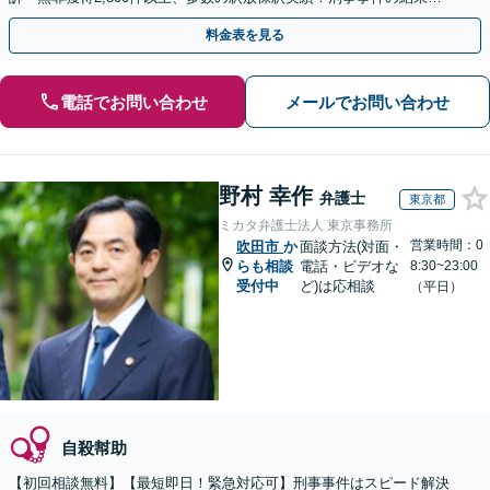
弁護士の腕次第で変わります【初回相談無料】
料金表を見る
電話でお問い合わせ
メールでお問い合わせ
野村 幸作
弁護士
東京都
ミカタ弁護士法人 東京事務所
営業時間：0
吹田市
か
面談方法(対面・
らも相談
電話・ビデオな
8:30~23:00
受付中
ど)は応相談
（平日）
自殺幇助
【初回相談無料】【最短即日！緊急対応可】刑事事件はスピード解決