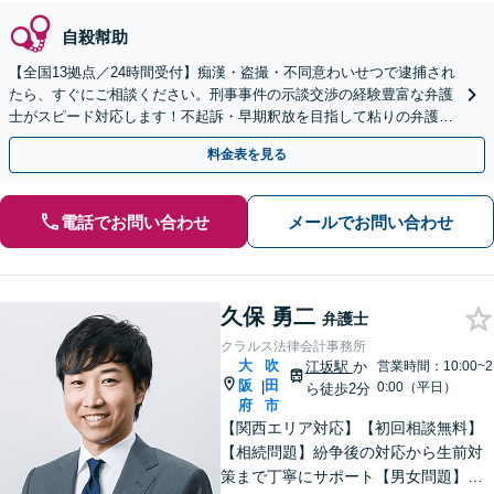
自殺幇助
【全国13拠点／24時間受付】痴漢・盗撮・不同意わいせつで逮捕され
たら、すぐにご相談ください。刑事事件の示談交渉の経験豊富な弁護
士がスピード対応します！不起訴・早期釈放を目指して粘りの弁護活
動を行います。
料金表を見る
電話でお問い合わせ
メールでお問い合わせ
久保 勇二
弁護士
クラルス法律会計事務所
大
吹
江坂駅
か
営業時間：10:00~2
阪
田
|
0:00（平日）
ら徒歩2分
府
市
【関西エリア対応】【初回相談無料】
【相続問題】紛争後の対応から生前対
策まで丁寧にサポート【男女問題】金