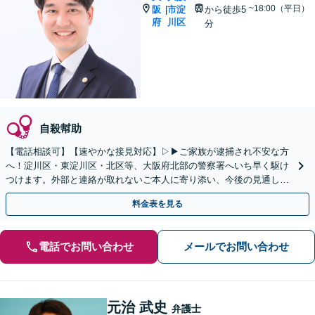
~18:00（平日）
阪
市淀
から徒歩5
|
府
川区
分
自殺幇助
【電話相談可】【速やかな接見対応】▷▶︎ご家族が逮捕され不安な方
へ！淀川区・東淀川区・北区等、大阪府北部の警察署へいち早く駆け
つけます。外部と連絡が取れないご本人に寄り添い、今後の見通しや
取り調べの注意点を丁寧に説明。刑事事件は初動が肝心！
料金表を見る
電話でお問い合わせ
メールでお問い合わせ
元治 武史
弁護士