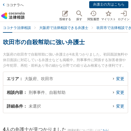
弁護士の方はこちら
ココナラへ
投稿する
探す
閲覧履歴
マイリスト
ログイン
ココナラ法律相談
大阪府で法律相談できる弁護士
吹田市で法律相談で
吹田市の自殺幇助に強い弁護士
大阪府の吹田市で自殺幇助に強い弁護士が4名見つかりました。初回面談無料や
休日面談に対応している弁護士なども掲載中。刑事事件に関係する加害者側や
少年犯罪、再犯・前科あり等の細かな分野での絞り込み検索もでき便利です。
特に大永法律事務所の大永 祐希弁護士やクラルス法律会計事務所の久保 勇二弁
護士、吹田総合法律事務所の木村 栄作弁護士のプロフィール情報や弁護士費
エリア
大阪府、吹田市
変更
用、強みなどが注目されています。『吹田市で土日や夜間に発生した自殺幇助
のトラブルを今すぐに弁護士に相談したい』『自殺幇助のトラブル解決の実績
相談内容
刑事事件、自殺幇助
変更
豊富な近くの弁護士を検索したい』『初回相談無料で自殺幇助を法律相談でき
る吹田市内の弁護士に相談予約したい』などでお困りの相談者さんにおすすめ
です。
詳細条件
未選択
変更
4
人の弁護士が見つかりました
(検索結果について詳しくは
こちら
)