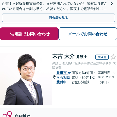
が鍵！不起訴獲得実績多数。まだ逮捕されていないが、警察に捜査さ
れている場合は一刻も早くご相談ください。深夜まで電話受付中！痴
漢／盗撮／のぞき／その他性犯罪など
料金表を見る
電話でお問い合わせ
メールでお問い合わせ
末吉 大介
弁護士
大阪府
弁護士法人あいち刑事事件総合法律事務所 大
阪支部
営業時間：0
吹田市
か
面談方法(対面・
らも相談
電話・ビデオな
0:00~23:59
受付中
ど)は応相談
（平日）
自殺幇助