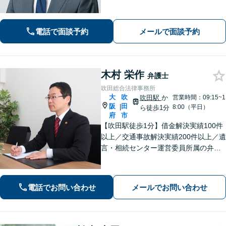
銭やお子さまに関わる問題に対応可能
【借金問題】一人で悩まず、私と一緒
に解決させましょう【夜間・休日面談
電話で面談予約
メールで面談予約
可】【WEB面談】【完全個室】
木村 栄作
弁護士
吹田総合法律事務所
大
吹
吹田駅
か
営業時間：09:15~1
阪
田
|
8:00（平日）
ら徒歩1分
府
市
【吹田駅徒歩1分】借金解決実績100件
以上／交通事故解決実績200件以上／遺
言・相続センター運営委員所属の弁護
士です。【弁護士歴10年以上】精神的
な負担や面倒な手続き、交渉はお任せ
ください。きめ細やかで丁寧な対応が
電話でお問い合わせ
メールでお問い合わせ
モットーです。