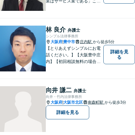
業はサービス業である」こと
を徹底的に意識し，「聞く
耳」を持った話しやすい弁護
士を目指しています
林 良介
弁護士
シンプル法律事務所
大阪府
豊中市
庄内駅
から徒歩5分
|
【とりあえずシンプルにお電
詳細を見
話ください。】【大阪豊中庄
る
内】【初回相談無料の場合あ
り】【夜間土日祝対応】【電
話WEB相談実施】【事務所は
大阪の豊中庄内ですが、電話
やWEB相談もございますので
向井 謙二
弁護士
お気軽にお問合せください】
向井・竹内法律事務所
大阪府
大阪市北区
南森町駅
から徒歩3分
|
詳細を見る