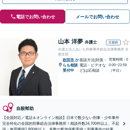
電話でお問い合わせ
メールでお問い合わせ
山本 洋夢
弁護士
京都府
弁護士法人あいち刑事事件総合法律事務所 京
都支部
営業時間：0
吹田市
か
面談方法(対面・
らも相談
電話・ビデオな
0:00~23:59
受付中
ど)は応相談
（平日）
自殺幇助
【全国対応／電話＆オンライン相談】日本で数少ない刑事・少年事件
完全特化の全国的刑事総合法律事務所！相談件数24,700件以上、不起
訴・無罪獲得2,800件以上、多数の釈放保釈実績！刑事事件の結果は