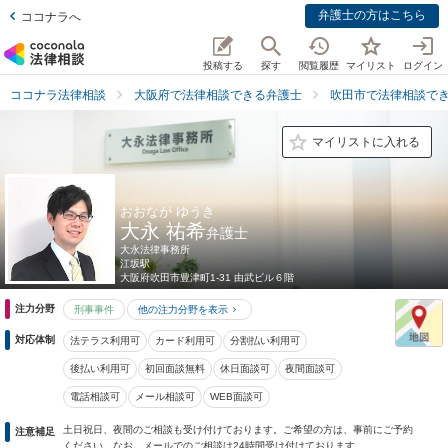
弁護士の方はこちら
ココナラへ
投稿する
探す
閲覧履歴
マイリスト
ログイン
ココナラ法律相談
大阪府で法律相談できる弁護士
吹田市で法律相談で
マイリストに入れる
おおなが ゆうき
大永 祐希
弁護士
大永法律事務所
江坂駅
大阪府
吹田市豊津町1-31 由武ビル６階
注力分野
刑事事件
他の注力分野を表示
対応体制
法テラス利用可
カード利用可
分割払い利用可
後払い利用可
初回面談無料
休日面談可
夜間面談可
電話相談可
メール相談可
WEB面談可
土日祝日、夜間のご相談も受け付けております。ご希望の方は、事前にご予約
注意補足
ください。なお、メールでのご相談は24時間受け付けております。