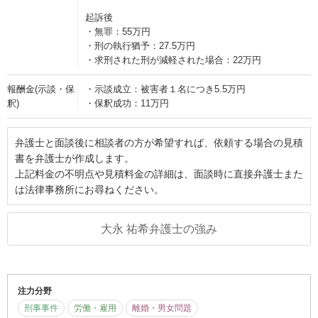
起訴後
・無罪：55万円
・刑の執行猶予：27.5万円
・求刑された刑が減軽された場合：22万円
報酬金(示談・保
・示談成立：被害者１名につき5.5万円
釈)
・保釈成功：11万円
弁護士と面談後に相談者の方が希望すれば、依頼する場合の見積
書を弁護士が作成します。
上記料金の不明点や見積料金の詳細は、面談時に直接弁護士また
は法律事務所にお尋ねください。
大永 祐希弁護士の強み
注力分野
刑事事件
労働・雇用
離婚・男女問題