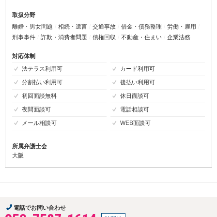
取扱分野
離婚・男女問題
相続・遺言
交通事故
借金・債務整理
労働・雇用
刑事事件
詐欺・消費者問題
債権回収
不動産・住まい
企業法務
対応体制
法テラス利用可
カード利用可
分割払い利用可
後払い利用可
初回面談無料
休日面談可
夜間面談可
電話相談可
メール相談可
WEB面談可
所属弁護士会
大阪
電話でお問い合わせ