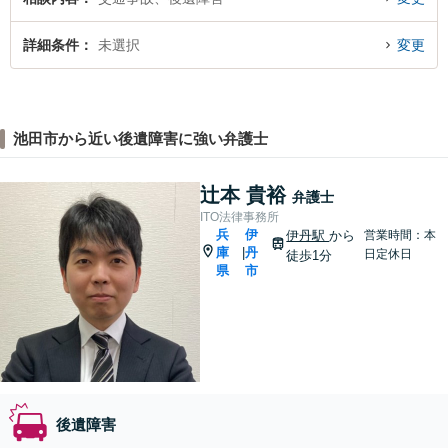
詳細条件
未選択
変更
池田市から近い後遺障害に強い弁護士
辻本 貴裕
弁護士
ITO法律事務所
兵
伊
伊丹駅
から
営業時間：本
庫
丹
|
日定休日
徒歩1分
県
市
後遺障害