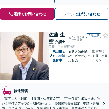
電話でお問い合わせ
メールでお問い合わせ
佐藤 生
和歌山県
インタビュ
ーを見る
空
弁護士
佐藤生空法律事務所
営業時
池田市
か
面談方法(対面・電
らも相談
話・ビデオなど)は
間：本日
受付中
応相談
定休日
後遺障害
【関西エリア対応】【夜間・休日面談可】【完全個室】示談交渉に強
い！賠償金アップ&早期解決へ尽力【後遺障害等級認定】申請〜異議
申し立てまでサポート【休業損害】個人事業主・専業主婦もご相談