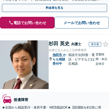
を！弁護士費用特約の利用で自己負担ゼロに
料金表を見る
電話でお問い合わせ
メールでお問い合わせ
杉田 英史
弁護士
東京都
弁護士法人みなと法律事務所
営業時
池田市
か
面談方法(対面・電
らも相談
話・ビデオなど)は
間：本日
受付中
応相談
定休日
後遺障害
★全国から相談受付・来所不要・WEB面談OK★【賠償額を約2倍に増