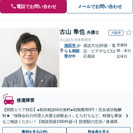
電話でお問い合わせ
メールでお問い合わせ
古山 隼也
弁護士
大阪府
古山綜合法律事務所
営業時
池田市
か
面談方法(対面・電
らも相談
話・ビデオなど)は
間：本日
受付中
応相談
定休日
後遺障害
【関西エリア対応】●初回相談60分無料●初期費用0円！完全成功報酬
制★『保険会社の代理人弁護士経験あり』むち打ちなど、軽微な事故
もご相談ください！【相談実績1000件超⭐️】賠償額の交渉／後遺障害
認定／治療費打ち切りなどサポート！
事例を見る(1件)
料金表を見る