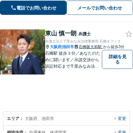
院での受験指導経験があり、わかりや
電話でお問い合わせ
メールでお問い合わせ
すい説明を心がけています【池田駅2
分】
東山 慎一朗
弁護士
弁護士法人千里みなみ法律事務所 石橋オフィス
大阪府
池田市
石橋阪大前駅
から徒歩3分
|
石橋駅 徒歩３分／あなたのた
詳細を見
めに闘います／示談交渉から
る
訴訟対応まで千里みなみ法律
事務所にお任せください
エリア
大阪府、池田市
変更
相談内容
交通事故、後遺障害
変更