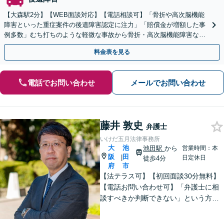
【大森駅2分】【WEB面談対応】【電話相談可】「骨折や高次脳機能
障害といった重症案件の後遺障害認定に注力」「賠償金が増額した事
例多数」むち打ちのような軽微な事故から骨折・高次脳機能障害など
の重症事故まで、事故の規模に関わらず対応いたします
料金表を見る
電話でお問い合わせ
メールでお問い合わせ
藤井 敦史
弁護士
いけだ五月法律事務所
大
池
池田駅
から
営業時間：本
阪
田
|
日定休日
徒歩4分
府
市
【法テラス可】【初回面談30分無料】
【電話お問い合わせ可】「弁護士に相
談すべきか判断できない」という方も
お気軽にご連絡ください。離婚問題、
借金・債務整理、刑事事件など。大学