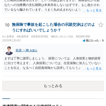
どの期間治療費を出すか、という問題はありますが、保険会社からあ
なたへの治療費の支払期限は本来存在しないはずです。もし急かされ
ているなら騙されています。うまく丸め込まれないようご注意下さ
い。 診療内科の費用を払ってもらえるかどうかは絶対の保証はありま
せんが、受診したならば提出すべきです。
10
無保険で事故を起こした場合の示談交渉はどのよ
うにすればいいでしょうか？
#人身事故
#後遺障害
#損害賠償増額
#解決に向けた示談
#慰謝料増額
2020年2月4日
役にたった
5
前原 一輝
弁護士
まずは丁寧に謝罪しましょう。 損害については、人身損害と物的損害
に分けて考えます。 人身損害については、任意保険に加入していない
ことを伝え、なるべく自賠責保険から請求してもらうようお願いして
ください。 また、治療については、健康保険を使ってもらうようにお
願いしてください。 物的損害については、請求の根拠を精査する必要
があり、写真や見積書を送ってもらい、請求金額が正当化をちゃんと
もっとみる
チェックする必要があります。 相談者様の資力がどれだけあるのかは
分かりませんが、資力に応じた対応をして行くほかありません。 訴訟
にならないようにするには、被害者の納得するような金額を提示する
しかありません。ご相談者様の誠意が伝わっているかや、 被害者のキ
ャラクターの問題もあるので、どうすればよいのかという正解はあり