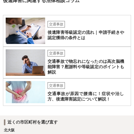
後遺障害に関連する法律相談コラム
ません。どのように対応しても、訴訟に持っていく人もいます。 一人
で交渉をすることは相当大変だと思うので、弁護士に面談のうえ、場
合によっては交渉を任せた方がいいかもしれません。
交通事故
後遺障害等級認定の流れ｜申請手続きや
認定獲得の条件とは
交通事故
交通事故で物忘れになったのは高次脳機
能障害？慰謝料や等級認定のポイントも
解説
交通事故
交通事故が原因で腰痛に！症状や治し
方、後遺障害認定について解説！
近くの市区町村を選び直す
北大阪