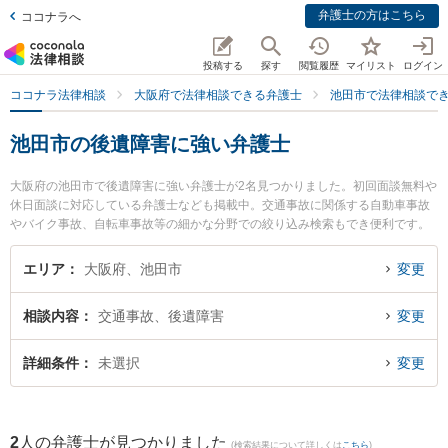
弁護士の方はこちら
ココナラへ
投稿する
探す
閲覧履歴
マイリスト
ログイン
ココナラ法律相談
大阪府で法律相談できる弁護士
池田市で法律相談で
池田市の後遺障害に強い弁護士
大阪府の池田市で後遺障害に強い弁護士が2名見つかりました。初回面談無料や
休日面談に対応している弁護士なども掲載中。交通事故に関係する自動車事故
やバイク事故、自転車事故等の細かな分野での絞り込み検索もでき便利です。
特にいけだ五月法律事務所の藤井 敦史弁護士や弁護士法人千里みなみ法律事務
所 石橋オフィスの東山 慎一朗弁護士のプロフィール情報や弁護士費用、強みな
エリア
大阪府、池田市
変更
どが注目されています。『池田市で土日や夜間に発生した後遺障害のトラブル
を今すぐに弁護士に相談したい』『後遺障害のトラブル解決の実績豊富な近く
相談内容
交通事故、後遺障害
変更
の弁護士を検索したい』『初回相談無料で後遺障害を法律相談できる池田市内
の弁護士に相談予約したい』などでお困りの相談者さんにおすすめです。
詳細条件
未選択
変更
2
人の弁護士が見つかりました
(検索結果について詳しくは
こちら
)