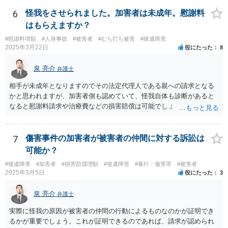
ので、弁護士を交代しても状況は変わらないでしょう。今の弁護士と
十分に打ち合わせをすることが重要だと思います。
6
怪我をさせられました。加害者は未成年。慰謝料
はもらえますか？
#慰謝料増額
#人身事故
#被害者
#むち打ち被害
#後遺障害
2025年3月22日
役にたった
8
泉 亮介
弁護士
相手が未成年となりますのでその法定代理人である親への請求となる
かと思われますが、加害者側も認めていて、怪我自体も診断があると
なると慰謝料請求や治療費などの損害賠償は可能でしょう。 整骨院へ
の通院は医師からの指示がない場合は治療に必要な通院と評価されな
い場合が多いです。 また、保険会社から提案される金額は低めに出さ
れることも多いため、その交渉のために弁護士を入れるということも
7
傷害事件の加害者が被害者の仲間に対する訴訟は
考えられるかと思われます。
可能か？
#後遺障害
#加害者
#損害賠償増額
#後遺障害
#暴行・傷害罪
#被害者
2025年3月5日
役にたった
3
泉 亮介
弁護士
実際に怪我の原因が被害者の仲間の行動によるものなのかが証明でき
るかが重要でしょう。これが証明できるのであれば、請求が認められ