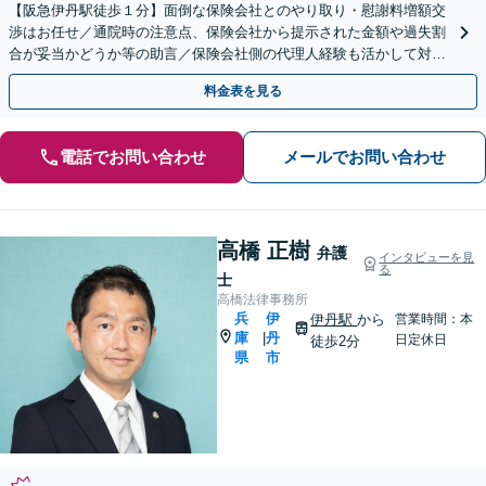
【阪急伊丹駅徒歩１分】面倒な保険会社とのやり取り・慰謝料増額交
渉はお任せ／通院時の注意点、保険会社から提示された金額や過失割
合が妥当かどうか等の助言／保険会社側の代理人経験も活かして対応
します【弁護士費用特約OK】
料金表を見る
電話でお問い合わせ
メールでお問い合わせ
高橋 正樹
弁護
インタビューを見
る
士
高橋法律事務所
兵
伊
伊丹駅
から
営業時間：本
庫
丹
|
日定休日
徒歩2分
県
市