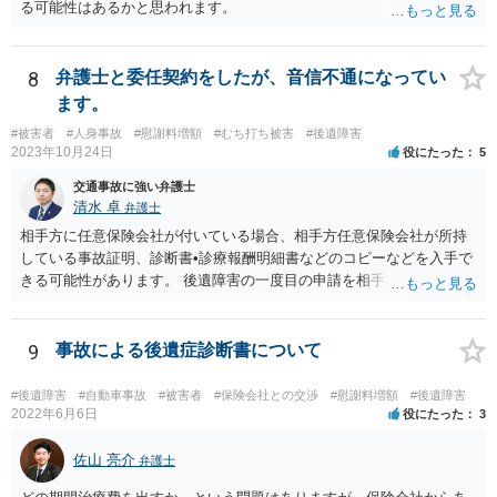
る可能性はあるかと思われます。
8
弁護士と委任契約をしたが、音信不通になってい
ます。
#被害者
#人身事故
#慰謝料増額
#むち打ち被害
#後遺障害
2023年10月24日
役にたった
5
交通事故に強い弁護士
清水 卓
弁護士
相手方に任意保険会社が付いている場合、相手方任意保険会社が所持
している事故証明、診断書•診療報酬明細書などのコピーなどを入手で
きる可能性があります。 後遺障害の一度目の申請を相手方任意保険会
社を通じて行なっている場合（事前認定）、後遺障害診断書や認定結
果と認定理由書も相手方任意保険会社から入手できる可能性がありま
す。 これらが難しくても、通院していた病院のカルテを取り付けるこ
9
事故による後遺症診断書について
と等で代替が可能な場合もあります。 事故からどの程度期間が経過し
ているがが定かではありませんが、昨年４月から既に１年半年程度経
#後遺障害
#自動車事故
#被害者
#保険会社との交渉
#慰謝料増額
#後遺障害
過しており、時効なども意識しながら対応をしておきたいところで
2022年6月6日
役にたった
3
す。 待っていても事態が打開しない可能性もあるため、依頼の対応が
可能な弁護士に個別に問い合わせ、上記の方法等を参考に進め方を相
佐山 亮介
弁護士
談してみるのが望ましいかもしれません。