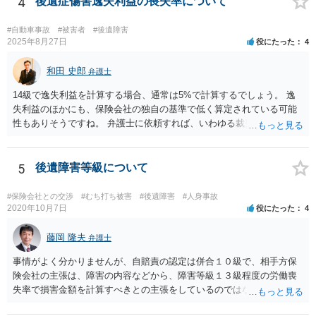
4
後遺症傷害逸失利益の喪失率について
ありますので）。
#自動車事故
#被害者
#後遺障害
2025年8月27日
役にたった
4
和田 史郎
弁護士
14級で逸失利益を計算する場合、通常は5%で計算するでしょう。 逸
失利益のほかにも、保険会社の独自の基準で低く算定されている可能
性もありそうですね。 弁護士に依頼すれば、いわゆる裁判基準程度の
増額が期待できると思います。
5
後遺障害等級について
#保険会社との交渉
#むち打ち被害
#後遺障害
#人身事故
2020年10月7日
役にたった
4
藤岡 隆夫
弁護士
事情がよく分かりませんが、自賠責の認定は併合１０級で、相手方保
険会社の主張は、障害の内容などから、障害等級１３級程度の労働喪
失率で損害金額を計算すべきとの主張をしているのではないでしょう
か。 こちらの弁護士の責任ではなく、相手保険会社の姿勢が原因です