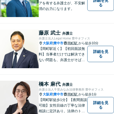
詳細を見
アを有する弁護士が、不安解
る
消のお力になります。
藤原 武士
弁護士
弁護士法人Legal Home 豊中オフィス
大阪府
豊中市
岡町駅
から徒歩10分
|
【岡町駅近く】【初回面談無
詳細を見
料】当事者だけでは解決でき
る
ない問題も、弁護士がそばに
いることで理想的な解決が目
指せるようになります。離婚
問題／相続問題／借金問題／
交通事故／企業法務など、幅
橋本 麻代
弁護士
広く対応可能。【夜間／休日
弁護士法人千里みなみ法律事務所 豊中オフィス
対応可能】まずはお気軽にご
大阪府
豊中市
岡町駅
から徒歩1分
|
連絡ください。
【岡町駅徒歩1分】【夜間面談
詳細を見
可能】女性目線の丁寧な法律
る
相談に定評あり。法律のトラ