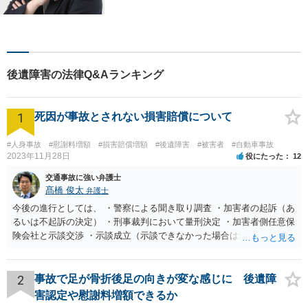
ブルを「あなたのための弁護
団」がスピード解決します。
書籍の出版経験あり。質の高
いリーガルサービスを提供し
ます。
後遺障害の法律Q&Aランキング
1
死因が事故とされない損害賠償について
#人身事故
#慰謝料増額
#損害賠償増額
#後遺障害
#被害者
#自動車事故
2023年11月28日
役にたった
12
交通事故に強い弁護士
髙橋 俊太
弁護士
今後の進行としては、 ・警察による聞き取り調査 ・加害者の起訴（あ
るいは不起訴の決定） ・刑事裁判において量刑決定 ・加害者側任意保
険会社と示談交渉 ・示談成立（示談できなかった場合は裁判） となり
ます。なお、警察では、お母様の生前のご様子やご遺族の被害感情、
加害者に対する処罰感情など尋ねられるはずですので、率直にお答え
になるとよいと思います。
2
事故で足が骨折後足の向きが変な感じに 後遺障
害認定や慰謝料増額できるか