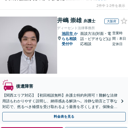
2件中 1-2件を表示
井嶋 崇雄
弁護士
大阪府
ディーセント法律事務所
営業時
池田市
か
面談方法(対面・電
らも相談
話・ビデオなど)は
間：本日
受付中
応相談
定休日
後遺障害
【関西エリア対応】【初回相談無料】弁護士特約利用可！難解な法律
用語もわかりやすく説明し、納得感ある解決へ。冷静な助言と丁寧な
対応で、然るべき補償を受け取れるよう最善を尽くします。保険会社
との交渉から裁判までお任せください【休日・夜間面談可】
料金表を見る