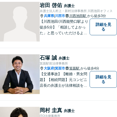
岩田 啓佑
弁護士
弁護士法人村上・新村法律事務所 川西池田オフィス
兵庫県
川西市
川西池田駅
から徒歩3分
|
【川西池田/川西能勢口駅より
詳細を見
徒歩5分】「相談してよかっ
る
た」と思っていただけるよう
全力を尽くします。「弁護士
に相談してもいいのかな」と
迷われている方は、躊躇する
ことなく私にご相談くださ
石塚 誠
弁護士
い。
箕面駅前法律事務所
大阪府
箕面市
箕面駅
から徒歩4分
|
【交通事故】【離婚・男女問
詳細を見
題】【相続問題】元コンビニ
る
店長の弁護士が法律相談を承
ります。近所のコンビニに行
く感覚で、お気軽にご相談に
いらしてください！
岡村 圭真
弁護士
ITO法律事務所