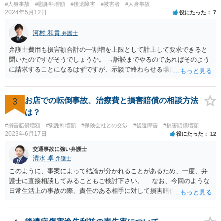
#人身事故
#慰謝料増額
#後遺障害
#被害者
#人身事故
2024年5月12日
役にたった
7
河村 和貴
弁護士
弁護士費用も損害額合計の一割増を上限として計上して要求できると
聞いたのですがそうでしょうか。 →訴訟までやるのであればそのよう
に請求することになるはずですが、示談で終わらせる場合には、そこ
は譲歩させられることが多いように思います。 LAC基準の弁護士さん
ならほとんど充足できるか多くが返ってくるイメージなので頼むのも
いいかなと思うのですが。 →LAC基準でもそうかもしれませんし、交
3
お店での転倒事故、治療費と損害賠償の相談方法
通事故事案ではより定額の費用としている法律事務所も多いように思
は？
います。費用面も含めて、弁護士さんを検討してみるとよいかもしれ
#損害賠償増額
#慰謝料増額
#保険会社との交渉
#後遺障害
#損害賠償増額
ませんね。 かなり具体的な話も多くなっているので、法律事務所に問
2023年6月17日
役にたった
12
い合わせてみるとよいと思います。
交通事故に強い弁護士
清水 卓
弁護士
このように、事案によって結論が分かれることがあるため、一度、弁
護士に直接相談してみることもご検討下さい。 なお、今回のような
日常生活上の事故の際、責任のある相手に対して損害賠償請求する際
の弁護士費用がご加入の保険から出る特約が付いている場合がありま
す（ご自宅の火災保険や自動車の任意保険等を確認してみて下さい。
加入したつもりがなくても、確認してみたら付いていたということが