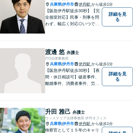
兵庫県
伊丹市
伊丹駅
から徒歩1分
|
【阪急伊丹駅徒歩30秒】【完
詳細を見
全個室対応】民事・刑事を問
る
わず、幅広く対応◎いつでも
迅速な対応で、「救急救命医
のような弁護士」を目指しま
す。広い視野とユーモアを忘
れず、尽力してまいります。
渡邊 悠
弁護士
【メーカー法務経験あり】
ITO法律事務所
兵庫県
伊丹市
伊丹駅
から徒歩1分
|
【阪急伊丹駅徒歩30秒】【夜
詳細を見
間・休日相談可】破産事件、
る
離婚事件、消費者事件、労働
事件など。依頼者さまの状況
を十分にヒアリングし、あら
ゆる観点から解決策をご提案
してまいります。まずは一度
升田 雅己
弁護士
ご相談ください【完全個室】
ウィステリア法律事務所 伊丹オフィス
【法テラス利用可】
兵庫県
伊丹市
伊丹駅
から徒歩1分
|
検察官として１５年のキャリ