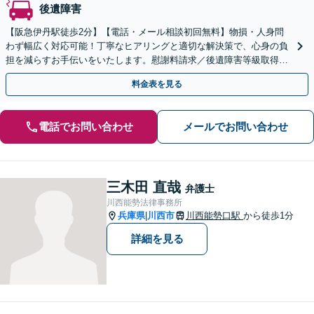
後遺障害
【阪急伊丹駅徒歩2分】【電話・メール相談初回無料】物損・人身問
わず幅広く対応可能！丁寧なヒアリングと適切な解決策で、心身の負
担を減らすお手伝いをいたします。慰謝料請求／後遺障害等級取得な
ど【夜間休日対応可】【オンライン面談可】
料金表を見る
電話でお問い合わせ
メールでお問い合わせ
三木田 直哉
弁護士
川西能勢法律事務所
兵庫県
川西市
川西能勢口駅
から徒歩1分
|
詳細を見る