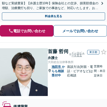
額など実績豊富】【弁護士歴10年】保険会社との交渉、損害賠償金の
増額、治療費打ち切り、ご家族での事故など、対応いたします。お早
めにご相談ください【初回相談・着手金無料】
料金表を見る
電話でお問い合わせ
メールでお問い合わせ
首藤 哲伺
東京都
インタビュ
ーを見る
弁護士
大田総合法律事務所
営業時
池田市
か
面談方法(対面・電
らも相談
話・ビデオなど)は
間：本日
受付中
応相談
定休日
後遺障害