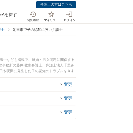
弁護士の方はこちら
&Aを探す
閲覧履歴
マイリスト
ログイン
護士
池田市で子の認知に強い弁護士
弁護士なども掲載中。離婚・男女問題に関係する
律事務所の藤井 敦史弁護士、弁護士法人千里み
土日や夜間に発生した子の認知のトラブルを今す
相談できる池田市内の弁護士に相談予約したい』
変更
変更
変更