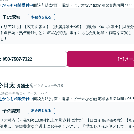
市
からも相談受付中
面談方法(対面・電話・ビデオなど)は応相談
営業時間：09:0
子の認知
料金表を見る
エリア対応】【夜間面談可】【所属弁護士6名】【離婚に強い弁護士】財産
不貞行為・熟年離婚などに豊富な実績。事案に応じた対応策・戦略を立案し
を！
メー
今日太
弁護士
インタビューを見る
人法律事務所ロイヤーズ・ハイ
市
からも相談受付中
面談方法(対面・電話・ビデオなど)は応相談
営業時間：08:3
子の認知
料金表を見る
リア対応【不倫相談1000件以上で慰謝料に注力】【口コミ高評価多数】【
請求は、実績豊富な弁護士にお任せください。「浮気をされた側／してしま