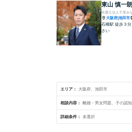
東山 慎一
弁護士法人千里み
大阪府
池田市
|
石橋駅 徒歩３
さい
エリア
大阪府、池田市
相談内容
離婚・男女問題、子の認知
詳細条件
未選択