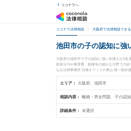
ココナラへ
ココナラ法律相談
大阪府で法律相談できる
池田市の子の認知に強
大阪府の池田市で子の認知に強い弁護士が3名
財産分与や養育費、親権等の細かな分野での絞
なみ法律事務所 石橋オフィスの東山 慎一朗
ぐに弁護士に相談したい』『子の認知のトラブ
などでお困りの相談者さんにおすすめです。
エリア
大阪府、池田市
相談内容
離婚・男女問題、子の認知
詳細条件
未選択