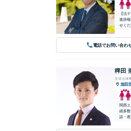
【法テ
進捗報
せくだ
電話でお問い合わ
稗田 
至道法律
池田
関西エ
績多数
談・夜