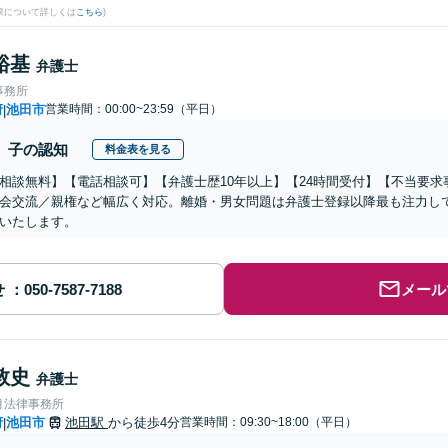
果について詳しくは
こちら
)
裕基
弁護士
事務所
府
池田市
営業時間：00:00~23:59（平日）
|
子の認知
料金表を見る
相談無料】【電話相談可】【弁護士歴10年以上】【24時間受付】【不当要求
会交流／親権など幅広く対応。離婚・男女問題は弁護士登録以降最も注力し
いたします。
せ
メール
敦史
弁護士
月法律事務所
府
池田市
池田駅
から徒歩4分
営業時間：09:30~18:00（平日）
|