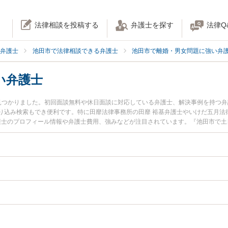
法律相談を投稿する
弁護士を探す
法律Q
弁護士
池田市で法律相談できる弁護士
池田市で離婚・男女問題に強い弁
い弁護士
見つかりました。初回面談無料や休日面談に対応している弁護士、解決事例を持つ
り込み検索もでき便利です。特に田靡法律事務所の田靡 裕基弁護士やいけだ五月法
弁護士のプロフィール情報や弁護士費用、強みなどが注目されています。『池田市で
ル解決の実績豊富な近くの弁護士を検索したい』『初回相談無料で子の認知を法律