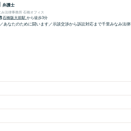
朗
弁護士
なみ法律事務所 石橋オフィス
石橋阪大前駅
から徒歩3分
分／あなたのために闘います／示談交渉から訴訟対応まで千里みなみ法律