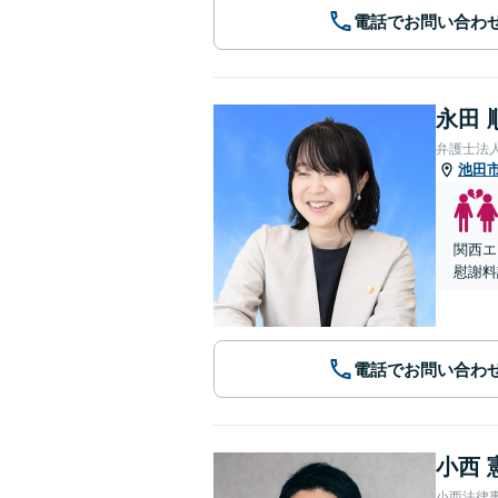
電話でお問い合わ
永田 
弁護士法
池田
関西エ
慰謝料
電話でお問い合わ
小西 
小西法律