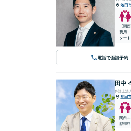
池田
【関西
費用・
タート
電話で面談予約
田中 
弁護士法
池田
関西エ
慰謝料