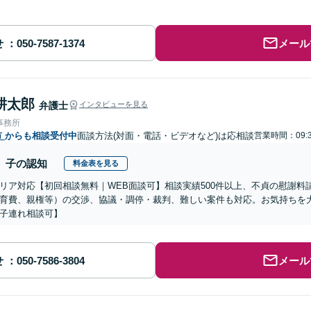
せ
メール
耕太郎
弁護士
インタビューを見る
事務所
市
からも相談受付中
面談方法(対面・電話・ビデオなど)は応相談
営業時間：09:3
子の認知
料金表を見る
リア対応【初回相談無料｜WEB面談可】相談実績500件以上、不貞の慰謝料
育費、親権等）の交渉、協議・調停・裁判、難しい案件も対応。お気持ちを大
子連れ相談可】
せ
メール