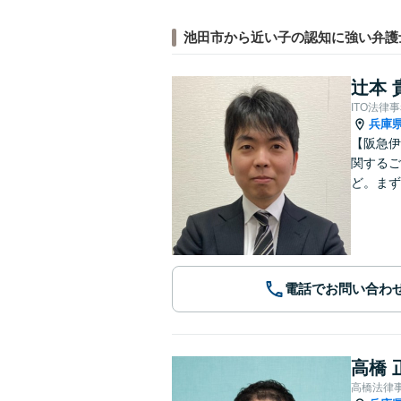
池田市から近い子の認知に強い弁護
辻本 
ITO法律
兵庫
【阪急伊
関するご
ど。まず
電話でお問い合わ
高橋 
高橋法律