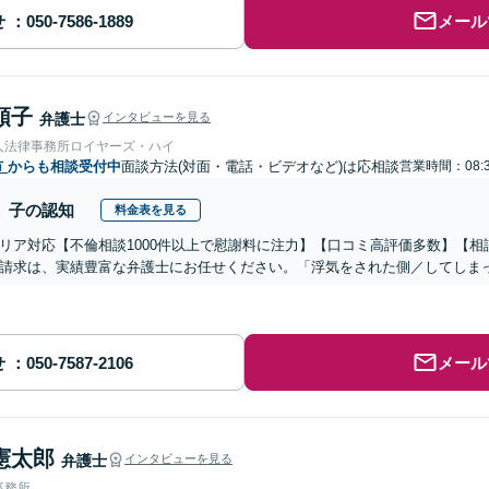
せ
メール
順子
弁護士
インタビューを見る
人法律事務所ロイヤーズ・ハイ
市
からも相談受付中
面談方法(対面・電話・ビデオなど)は応相談
営業時間：08:3
子の認知
料金表を見る
リア対応【不倫相談1000件以上で慰謝料に注力】【口コミ高評価多数】【
請求は、実績豊富な弁護士にお任せください。「浮気をされた側／してしま
せ
メール
憲太郎
弁護士
インタビューを見る
事務所