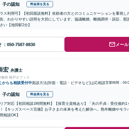
子の認知
料金表を見る
ラス利用可】【初回面談無料】依頼者の方とのコミュニケーションを重視し
告、わかりやすい説明を大切にしています。協議離婚、離婚調停・訴訟、慰
さい【池田駅2分】
せ
メール
崇宏
弁護士
事務所 神戸オフィス
市
からも相談受付中
面談方法(対面・電話・ビデオなど)は応相談
営業時間：09:0
子の認知
料金表を見る
リア対応【初回相談1時間無料】【保育士資格あり】「夫の不貞：受任後約1ヶ
！【キッズスペース完備】お子さまの未来を考えた解決へ。熟年離婚やモラハ
間相談OK】