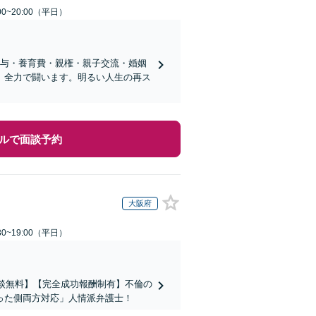
0~20:00（平日）
分与・養育費・親権・親子交流・婚姻
、全力で闘います。明るい人生の再ス
ルで面談予約
大阪府
0~19:00（平日）
相談無料】【完全成功報酬制有】不倫の
った側両方対応」人情派弁護士！