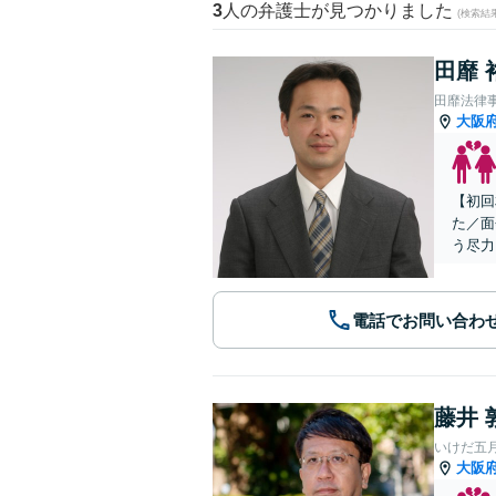
3
人の弁護士が見つかりました
(検索結
田靡 
田靡法律
大阪
【初回
た／面
う尽力
電話でお問い合わ
藤井 
いけだ五
大阪