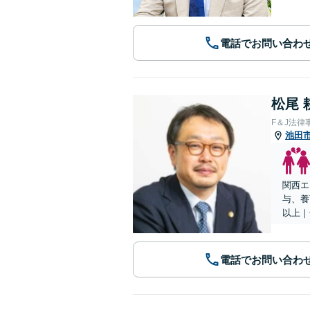
電話でお問い合わ
松尾 
F＆J法律
池田
関西エ
与、養
以上｜
電話でお問い合わ