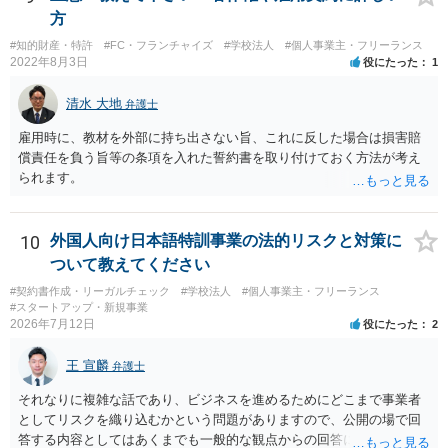
方
#知的財産・特許
#FC・フランチャイズ
#学校法人
#個人事業主・フリーランス
2022年8月3日
役にたった
1
清水 大地
弁護士
雇用時に、教材を外部に持ち出さない旨、これに反した場合は損害賠
償責任を負う旨等の条項を入れた誓約書を取り付けておく方法が考え
られます。
10
外国人向け日本語特訓事業の法的リスクと対策に
ついて教えてください
#契約書作成・リーガルチェック
#学校法人
#個人事業主・フリーランス
#スタートアップ・新規事業
2026年7月12日
役にたった
2
王 宣麟
弁護士
それなりに複雑な話であり、ビジネスを進めるためにどこまで事業者
としてリスクを織り込むかという問題がありますので、公開の場で回
答する内容としてはあくまでも一般的な観点からの回答になります