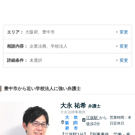
善の法的手段を選択し、終局
的解決に至るよう全力でサポ
ートいたします。
エリア
大阪府、豊中市
変更
相談内容
企業法務、学校法人
変更
詳細条件
未選択
変更
豊中市から近い学校法人に強い弁護士
大永 祐希
弁護士
大永法律事務所
大
吹
江坂駅
から
営業時間：本
阪
田
|
日定休日
徒歩2分
府
市
【江坂駅1分】【刑事事件、労働・雇