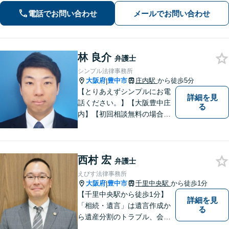
電話でお問い合わせ
メールでお問い合わせ
林 良介
弁護士
シンプル法律事務所
大阪府
豊中市
庄内駅
から徒歩5分
|
【とりあえずシンプルにお電
詳細を見
話ください。】【大阪豊中庄
る
内】【初回相談無料の場合あ
り】【夜間土日祝対応】【電
話WEB相談実施】【事務所は
大阪の豊中庄内ですが、電話
西村 宏
やWEB相談もございますので
弁護士
お気軽にお問合せください】
えびす法律事務所
大阪府
豊中市
千里中央駅
から徒歩1分
|
【千里中央駅から徒歩1分】
詳細を見
「相続・遺言」は遺言作成か
る
ら遺産分割のトラブル、会社
の事業継承まで対応します。