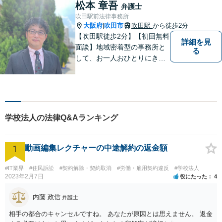
あれば出張相談にも応じてお
松本 章吾
弁護士
りますのでお気軽にご相談く
吹田駅前法律事務所
ださい。
大阪府
吹田市
吹田駅
から徒歩2分
|
【吹田駅徒歩2分】【初回無料
詳細を見
面談】地域密着型の事務所と
る
して、お一人おひとりにきめ
細やかなリーガルサービスを
ご提供します。離婚・相続・
刑事事件など、幅広いお困り
ごとに対応！まずは無料相談
にお越しください。【完全個
学校法人の法律Q&Aランキング
室対応】
1
動画編集レクチャーの中途解約の返金額
#IT業界
#住民訴訟
#契約解除・契約取消
#労働・雇用契約違反
#学校法人
2023年2月7日
役にたった
4
内藤 政信
弁護士
相手の都合のキャンセルですね。 あなたが原因とは思えません。 返金