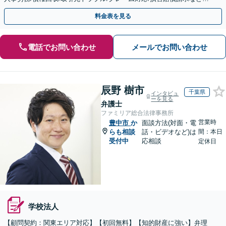
【顧問／スポット対応可】【Web面談可】
料金表を見る
電話でお問い合わせ
メールでお問い合わせ
辰野 樹市
千葉県
インタビュ
ーを見る
弁護士
ファミリア総合法律事務所
営業時
豊中市
か
面談方法(対面・電
らも相談
話・ビデオなど)は
間：本日
受付中
応相談
定休日
学校法人
【顧問契約：関東エリア対応】【初回無料】【知的財産に強い】弁理