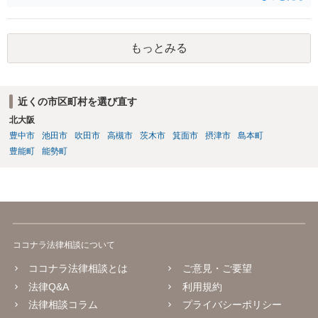
が、 全体的な方向性でいえば、 ・提供するサービスの中心を「日本語
授業・言語コーチング」と明確に位置付け、サーフィンや農業体験、
工場見学等のアクティビティは、旅行商品ではなく授業に付随した無
もっとみる
償の交流・学習機会として整理すること。 ・宿泊・交通・レンタカー
等の契約主体および支払は常にクライアント本人と事業者の間で完結
させ、日本語講師は予約手続や支払の代理・媒介・取次・窓口を担わ
ないこと。 ・利用規約・免責条項では、①講師は旅行業者ではなく運
近くの市区町村を選び直す
送・宿泊等のサービス提供者とは独立した立場であること、②参加者
北大阪
の移動・アクティビティ参加は自己の判断と責任によること、③講師
の故意・重大な過失を除く範囲で事故等についての責任を限定するこ
豊中市
池田市
吹田市
高槻市
茨木市
箕面市
摂津市
島本町
とを明示すること。 この辺りは意識して書類等を作成された方がよろ
豊能町
能勢町
しいかと思います。 公開の場で個別具体的な内容に従って回答するの
にも限界がありますので、資料などを持参の上、弁護士の相談される
ことをお勧めします。
ココナラ法律相談について
ココナラ法律相談とは
ご意見・ご要望
法律Q&A
利用規約
法律相談コラム
プライバシーポリシー