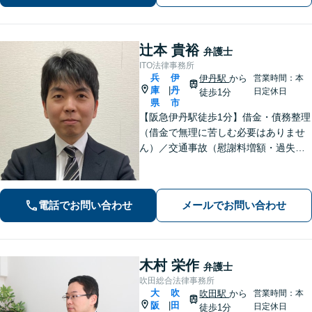
辻本 貴裕
弁護士
ITO法律事務所
兵
伊
伊丹駅
から
営業時間：本
庫
丹
|
日定休日
徒歩1分
県
市
【阪急伊丹駅徒歩1分】借金・債務整理
（借金で無理に苦しむ必要はありませ
ん）／交通事故（慰謝料増額・過失割
合に関するご相談など）／労働事件
（労働者側・使用者側どちらも対応）
／刑事事件（被害者側も対応）／相続
電話でお問い合わせ
メールでお問い合わせ
／離婚問題など。まずはお気軽にご相
談ください
木村 栄作
弁護士
吹田総合法律事務所
大
吹
吹田駅
から
営業時間：本
阪
田
|
日定休日
徒歩1分