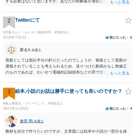
する必要はないと思いますが、あなたの和解案が適切と思います。
2
Twitterにて
#児童ポルノ・わいせつ物頒布等
#学校法人
2019年7月1日
役にたった
6
匿名A
弁護士
貴殿としては面白半分の釣りだったのでしょうが、報復として貴殿が
通報されていることも考えられるため、送りつけた動画がもし無修正
のものであれば、わいせつ電磁的記録頒布などの罪で捜査の対象にな
ることもあり得るでしょう。逮捕まではされなくとも、ある日突然警
察が自宅に来て、パソコンの中身を見られたり事情聴取を受けたりす
る可能性はゼロとは言えません。このようなことが繰り返されないこ
3
絵本,小説のお話は勝手に使っても良いのですか？
とを望みます。 まあ警察もこのような軽微な事案まではなかなか手が
回らないと思いますが。 それと、動画についてＫ高校の名前が挙がっ
#個人事業主・フリーランス
#学校法人
ていますが、学校名を特定する根拠が不明でデマの可能性がある場
2022年11月6日
役にたった
4
合、その高校名を拡散する行為は不適切と思われます。私学の場合、
学校法人の名誉を毀損したとして損害賠償を求められる可能性も否定
倉田 勲
弁護士
できません。
教材を自分で作りたいのですが、文章題には絵本や小説の一部分を抜