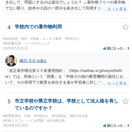
き出して、問題にするのは違法でしょうか？ →著作権フリーの著作物
でない限り、絵本や小説の一部分を抜き出して利用するのは著作権法
違反の可能性があります。
4
学校内での著作物利用
#知的財産・特許
#芸能・エンタメ業界
#学校法人
#契約書作成・リーガルチェック
2026年5月21日
役にたった
3
細川 大介
弁護士
「改正著作権法第３５条運用指針」（https://sartras.or.jp/unyoshishi
n/）では、同条にいう「授業」を「学校その他の教育機関の責任にお
いて、その管理下で教育を担任する者が学習者に対して実施する教育
活動」と定義しています。 該当例として講義・実習、特別活動（学
級活動・クラブ活動・学校行事等）、部活動、課外補習授業等を、該
当しない例として自主的なボランティア活動・保護者会・ＰＴＡ活動
5
市立学校や県立学校は、学校として法人格を有し
等を列挙しています。 本件をこれに当てはめますと、 ①主体である学
ているのですか？
校司書は、学校図書館法第６条第１項上「専ら学校図書館の職務に従
#教育委員会・学校
#学校法人
#行政訴訟
#国や自治体
事する職員」と位置づけられ、運用指針にいう「教育を担任する者」
#学校トラブル・いじめ問題
#自治体法務
に該当しません。 ②活動内容も、特別活動・学校行事等ではなく、図
2024年4月10日
役にたった
3
書館独自の読書推進活動であり、該当例のいずれにも当たりません。