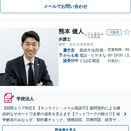
メールでお問い合わせ
熊本 健人
大阪府
インタビュ
ーを見る
弁護士
磯野・熊本法律事務所
営業時間：09:
豊中市
面談方法(対面・
からも相
電話・ビデオな
00~18:00（土
談受付中
ど)は応相談
日祝日）
学校法人
【関西エリア対応】【オンライン・メール相談可】顧問契約による継
続的なサポートで企業の成長を支えます【フットワークの軽さ◎】紛
争解決のみならず、契約書チェック、債権回収、労務問題、経営サポ
ートを含む予防法務に対応
料金表を見る