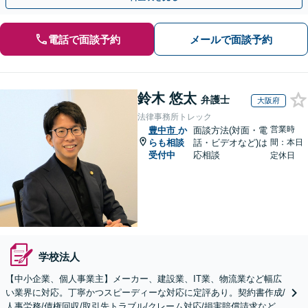
電話で面談予約
メールで面談予約
鈴木 悠太
弁護士
大阪府
法律事務所トレック
営業時
豊中市
か
面談方法(対面・電
らも相談
話・ビデオなど)は
間：本日
受付中
応相談
定休日
学校法人
【中小企業、個人事業主】メーカー、建設業、IT業、物流業など幅広
い業界に対応。丁寧かつスピーディーな対応に定評あり。契約書作成/
人事労務/債権回収/取引先トラブル/クレーム対応/損害賠償請求など。