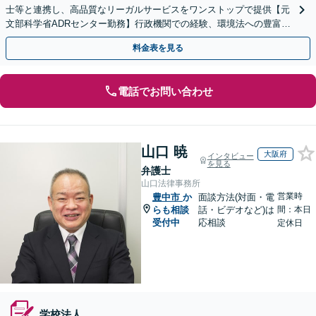
士等と連携し、高品質なリーガルサービスをワンストップで提供【元
文部科学省ADRセンター勤務】行政機関での経験、環境法への豊富な
知識を活かし、事業者さまの抱える問題を解決へ導きます
料金表を見る
電話でお問い合わせ
山口 暁
大阪府
インタビュー
を見る
弁護士
山口法律事務所
営業時
豊中市
か
面談方法(対面・電
らも相談
話・ビデオなど)は
間：本日
受付中
応相談
定休日
学校法人