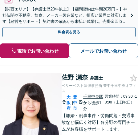
【関西エリア】【弁護士歴20年以上】【顧問契約は年間20万円～】神
社仏閣や不動産、飲食、メーカー製造業など、幅広い業界に対応しま
す【経営をサポート】契約書の確認から未払い残業代、売掛金回収、
事業承継までお任せください【初回面談無料】
料金表を見る
電話でお問い合わせ
メールでお問い合わせ
佐野 瀬奈
弁護士
ベリーベスト法律事務所 豊中千里中央オフィ
ス
千里中央駅
営業時間：09:30~1
大
豊
8:00（土日祝日）
阪
中
から徒歩1
|
府
市
分
【離婚・刑事事件・労働問題・交通事
故など幅広く対応】各分野の専門チー
ムがお客様をサポートします。