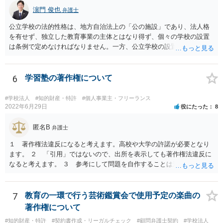
したがって、本件展示は「授業の過程」要件を満たさず、３５条によ
濵門 俊也
弁護士
る適法化はできないと考えられます。 ただし、繰り返しになります
が、ご相談のケースのような事案が裁判沙汰になることが現実的には
公立学校の法的性格は、地方自治法上の「公の施設」であり、法人格
ほぼないため、今後も裁判例が積み重なる可能性がきわめて低く、ど
を有せず、独立した教育事業の主体とはなり得ず、個々の学校の設置
ちらの解釈が正しいのかについて司法の判断が下されることがないも
は条例で定めなければなりません。一方、公立学校の設置者である地
のと思われます。
方公共団体は地方自治法上「法人とする。」と規定され、法律上の権
利義務の主体となる法人格を有し、教育事業の主体となっています。
ちなみに、公立学校は教育行政組織上の取扱いとしては「教育機関」
6
学習塾の著作権について
であり、校舎・校地等は地方自治法上「行政財産」とされています。
#学校法人
#知的財産・特許
#個人事業主・フリーランス
2022年6月29日
役にたった
8
匿名B
弁護士
１ 著作権法違反になると考えます。高校や大学の許諾が必要となり
ます。 ２ 「引用」ではないので、出所を表示しても著作権法違反に
なると考えます。 ３ 参考にして問題を自作することは違法とならな
いと考えますが、例だけだと何とも判断しかねます ４ トリミングし
たとしてもそのまま貼り付けると著作権法違反となる可能性が高いで
す。 市販の問題集を購入して、それを解かせることは問題ないです
7
教育の一環で行う芸術鑑賞会で使用予定の楽曲の
が、複製となると「私的複製」とはならないので著作権法上問題とな
著作権について
ると思います。 いちど著作権取り扱っている弁護士にご相談いただい
#知的財産・特許
#契約書作成・リーガルチェック
#顧問弁護士契約
#学校法人