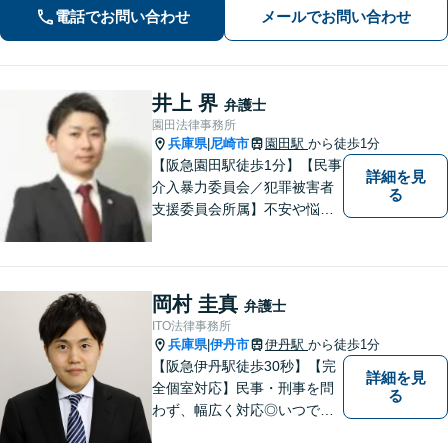
請求／面会交流など【相続・遺言】相
電話でお問い合わせ
メールでお問い合わせ
続放棄／遺産分割調停など【電話・メ
ール相談初回無料】【休日夜間対応
可】
井上 界
弁護士
園田法律事務所
兵庫県
尼崎市
園田駅
から徒歩1分
|
【阪急園田駅徒歩1分】【民事
詳細を見
介入暴力委員会／犯罪被害者
る
支援委員会所属】不安や悩み
のある方は、トラブルが発生
する前に気軽にご相談下さ
い。 病気の治療と同じで、早
期の対策こそが解決にとって
岡村 圭真
弁護士
最も有効な手段です。最高の
ITO法律事務所
法的サービスを社会の隅々に
兵庫県
伊丹市
伊丹駅
から徒歩1分
|
まで届けます。
【阪急伊丹駅徒歩30秒】【完
詳細を見
全個室対応】民事・刑事を問
る
わず、幅広く対応◎いつでも
迅速な対応で、「救急救命医