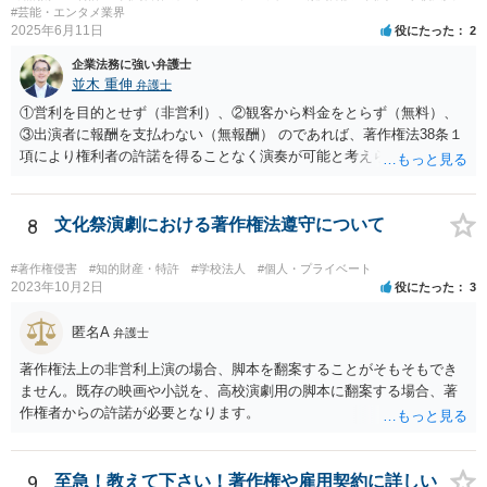
たほうがよろしいかと思います。
#芸能・エンタメ業界
2025年6月11日
役にたった
2
企業法務に強い弁護士
並木 重伸
弁護士
①営利を目的とせず（非営利）、②観客から料金をとらず（無料）、
③出演者に報酬を支払わない（無報酬） のであれば、著作権法38条１
項により権利者の許諾を得ることなく演奏が可能と考えられます。 参
加費無料とのことですし、おそらく営利活動の一環として行われるも
のではないと思われますので、③次第と思われます。
8
文化祭演劇における著作権法遵守について
#著作権侵害
#知的財産・特許
#学校法人
#個人・プライベート
2023年10月2日
役にたった
3
匿名A
弁護士
著作権法上の非営利上演の場合、脚本を翻案することがそもそもでき
ません。既存の映画や小説を、高校演劇用の脚本に翻案する場合、著
作権者からの許諾が必要となります。
9
至急！教えて下さい！著作権や雇用契約に詳しい