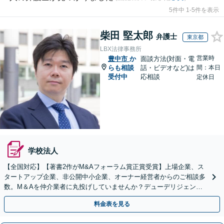
5件中 1-5件を表示
柴田 堅太郎
弁護士
東京都
LBX法律事務所
営業時
豊中市
か
面談方法(対面・電
らも相談
話・ビデオなど)は
間：本日
受付中
応相談
定休日
学校法人
【全国対応】【著書2作がM&Aフォーラム賞正賞受賞】上場企業、ス
タートアップ企業、非公開中小企業、オーナー経営者からのご相談多
数。M＆Aを仲介業者に丸投げしていませんか？デューデリジェンス
や契約書作成・交渉はお任せください【初回無料】
料金表を見る