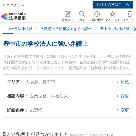
弁護士の方はこちら
ココナラへ
投稿する
探す
閲覧履歴
マイリスト
ログイン
ココナラ法律相談
大阪府で法律相談できる弁護士
豊中市で法律相談で
豊中市の学校法人に強い弁護士
大阪府の豊中市で学校法人に強い弁護士が5名見つかりました。初回面談無料や
休日面談に対応している弁護士なども掲載中。企業法務に関係する顧問弁護士
契約や契約書作成・リーガルチェック、雇用契約書・就業規則作成等の細かな
分野での絞り込み検索もでき便利です。特にベリーベスト法律事務所 豊中千里
中央オフィスの佐野 瀬奈弁護士やシンプル法律事務所の林 良介弁護士、えびす
エリア
大阪府、豊中市
変更
法律事務所の西村 宏弁護士のプロフィール情報や弁護士費用、強みなどが注目
されています。『豊中市で土日や夜間に発生した学校法人のトラブルを今すぐ
相談内容
企業法務、学校法人
変更
に弁護士に相談したい』『学校法人のトラブル解決の実績豊富な近くの弁護士
を検索したい』『初回相談無料で学校法人を法律相談できる豊中市内の弁護士
に相談予約したい』などでお困りの相談者さんにおすすめです。
詳細条件
未選択
変更
5
人の弁護士が見つかりました
(検索結果について詳しくは
こちら
)