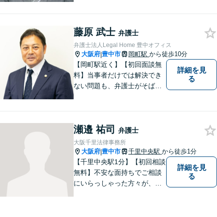
「交通事故」は後遺症案件に
て1級相当での和解実績あり
藤原 武士
【初回相談30分無料】
弁護士
弁護士法人Legal Home 豊中オフィス
大阪府
豊中市
岡町駅
から徒歩10分
|
【岡町駅近く】【初回面談無
詳細を見
料】当事者だけでは解決でき
る
ない問題も、弁護士がそばに
いることで理想的な解決が目
指せるようになります。離婚
問題／相続問題／借金問題／
瀬邉 祐司
交通事故／企業法務など、幅
弁護士
広く対応可能。【夜間／休日
大阪千里法律事務所
対応可能】まずはお気軽にご
大阪府
豊中市
千里中央駅
から徒歩1分
|
連絡ください。
【千里中央駅1分】【初回相談
詳細を見
無料】不安な面持ちでご相談
る
にいらっしゃった方々が、少
しで明るい気持ちで帰ってい
ただけるように日々邁進して
おります。相談者にとって最