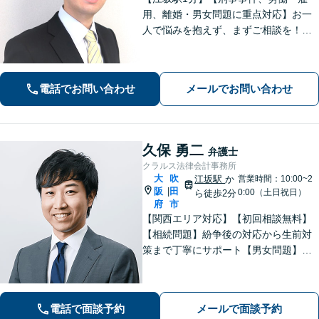
用、離婚・男女問題に重点対応】お一
人で悩みを抱えず、まずご相談を！き
め細かいコミュニケーションを大切に
し、寄り添うながらともに解決を目指
します。当日・夜間・電話相談可能で
電話でお問い合わせ
メールでお問い合わせ
す。【法テラス利用可】【WEB面談
可】
久保 勇二
弁護士
クラルス法律会計事務所
大
吹
江坂駅
か
営業時間：10:00~2
阪
田
|
0:00（土日祝日）
ら徒歩2分
府
市
【関西エリア対応】【初回相談無料】
【相続問題】紛争後の対応から生前対
策まで丁寧にサポート【男女問題】金
銭やお子さまに関わる問題に対応可能
【借金問題】一人で悩まず、私と一緒
に解決させましょう【夜間・休日面談
電話で面談予約
メールで面談予約
可】【WEB面談】【完全個室】