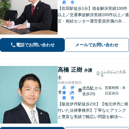
府
市
【吹田駅徒歩1分】借金解決実績100件
以上／交通事故解決実績200件以上／遺
言・相続センター運営委員所属の弁護
士です。【弁護士歴10年以上】精神的
な負担や面倒な手続き、交渉はお任せ
ください。きめ細やかで丁寧な対応が
電話でお問い合わせ
メールでお問い合わせ
モットーです。
高橋 正樹
弁護
インタビューを見
る
士
高橋法律事務所
兵
伊
伊丹駅
から
営業時間：本
庫
丹
|
日定休日
徒歩2分
県
市
【阪急伊丹駅徒歩2分】【地元伊丹に根
付いた法律事務所】丁寧なヒアリング
と豊富な実績で幅広い問題を解決へ導
きます！【離婚男女問題】不定慰謝料