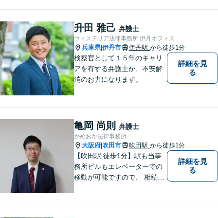
のような弁護士」を目指しま
す。広い視野とユーモアを忘
れず、尽力してまいります。
升田 雅己
弁護士
【メーカー法務経験あり】
ウィステリア法律事務所 伊丹オフィス
兵庫県
伊丹市
伊丹駅
から徒歩1分
|
検察官として１５年のキャリ
詳細を見
アを有する弁護士が、不安解
る
消のお力になります。
亀岡 尚則
弁護士
かめおか法律事務所
大阪府
吹田市
吹田駅
から徒歩1分
|
【吹田駅 徒歩1分】駅も当事
詳細を見
務所ビルもエレベーターでの
る
移動が可能ですので、 相続の
ご相談にご家族で来られる方
やご高齢の方にも安心してご
利用いただけます。ご希望が