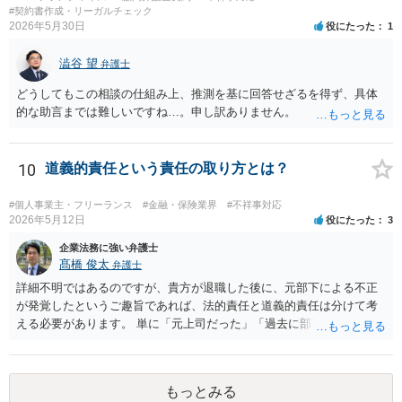
容 ・相手方建築業者が過去に紹介料を支払った事実 ・相手方建築業者
#契約書作成・リーガルチェック
が施主に対して紹介料支払いを前提とする言動をしていたかどうか な
2026年5月30日
役にたった
1
どです（これに限られません。）。 弁護士に相談のうえ、詳細な事実
関係を説明して見通しを立て、相手方建築業者に対する請求を行なっ
澁谷 望
弁護士
ていくことになると思います。
どうしてもこの相談の仕組み上、推測を基に回答せざるを得ず、具体
的な助言までは難しいですね…。申し訳ありません。
10
道義的責任という責任の取り方とは？
#個人事業主・フリーランス
#金融・保険業界
#不祥事対応
2026年5月12日
役にたった
3
企業法務に強い弁護士
髙橋 俊太
弁護士
詳細不明ではあるのですが、貴方が退職した後に、元部下による不正
が発覚したというご趣旨であれば、法的責任と道義的責任は分けて考
える必要があります。 単に「元上司だった」「過去に部下だった」と
いうだけで、当然に１億円の損害について法的責任を負うものではあ
りません。会社が貴方に損害賠償請求をするには、在職中の管理監督
義務違反、引継ぎの不備、不正の兆候を知りながら放置したことな
もっとみる
ど、具体的な義務違反と損害との因果関係を主張・立証する必要があ