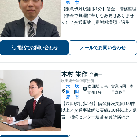
県
市
【阪急伊丹駅徒歩1分】借金・債務整理
（借金で無理に苦しむ必要はありませ
ん）／交通事故（慰謝料増額・過失割
合に関するご相談など）／労働事件
（労働者側・使用者側どちらも対応）
／刑事事件（被害者側も対応）／相続
電話でお問い合わせ
メールでお問い合わせ
／離婚問題など。まずはお気軽にご相
談ください
木村 栄作
弁護士
吹田総合法律事務所
大
吹
吹田駅
から
営業時間：本
阪
田
|
日定休日
徒歩1分
府
市
【吹田駅徒歩1分】借金解決実績100件
以上／交通事故解決実績200件以上／遺
言・相続センター運営委員所属の弁護
士です。【弁護士歴10年以上】精神的
な負担や面倒な手続き、交渉はお任せ
ください。きめ細やかで丁寧な対応が