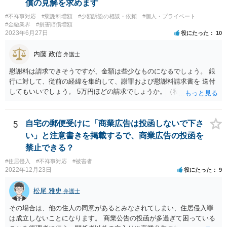
償の見解を求めます
#不祥事対応
#慰謝料増額
#少額訴訟の相談・依頼
#個人・プライベート
#金融業界
#損害賠償増額
2023年6月27日
役にたった
10
内藤 政信
弁護士
慰謝料は請求できそうですが、金額は些少なものになるでしょう。 銀
行に対して、従前の経緯を集約して、謝罪および慰謝料請求書を 送付
してもいいでしょう。 5万円ほどの請求でしょうか。（私見）
5
自宅の郵便受けに「商業広告は投函しないで下さ
い」と注意書きを掲載するで、商業広告の投函を
禁止できる？
#住居侵入
#不祥事対応
#被害者
2022年12月23日
役にたった
9
松尾 雅史
弁護士
その場合は、他の住人の同意があるとみなされてしまい、住居侵入罪
は成立しないことになります。 商業公告の投函が多過ぎて困っている