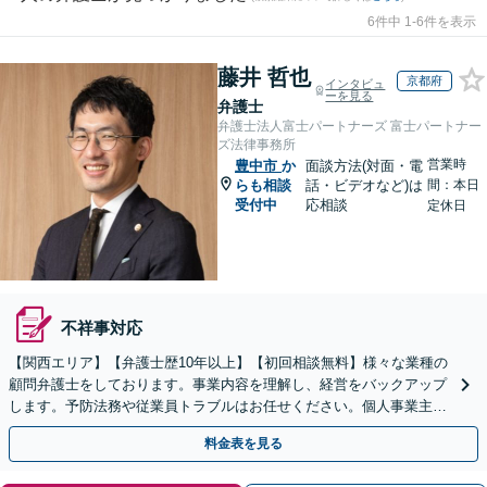
6件中 1-6件を表示
藤井 哲也
京都府
インタビュ
ーを見る
弁護士
弁護士法人富士パートナーズ 富士パートナー
ズ法律事務所
営業時
豊中市
か
面談方法(対面・電
らも相談
話・ビデオなど)は
間：本日
受付中
応相談
定休日
不祥事対応
【関西エリア】【弁護士歴10年以上】【初回相談無料】様々な業種の
顧問弁護士をしております。事業内容を理解し、経営をバックアップ
します。予防法務や従業員トラブルはお任せください。個人事業主か
らのご相談も可【休日・夜間相談可】
料金表を見る