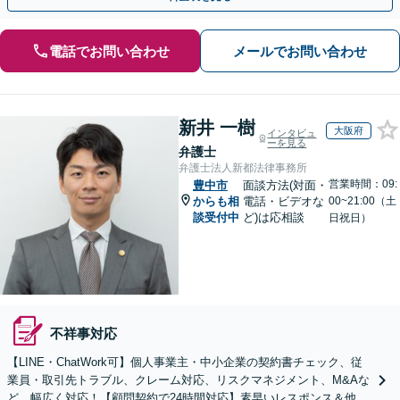
電話でお問い合わせ
メールでお問い合わせ
新井 一樹
大阪府
インタビュ
ーを見る
弁護士
弁護士法人新都法律事務所
営業時間：09:
豊中市
面談方法(対面・
からも相
電話・ビデオな
00~21:00（土
談受付中
ど)は応相談
日祝日）
不祥事対応
【LINE・ChatWork可】個人事業主・中小企業の契約書チェック、従
業員・取引先トラブル、クレーム対応、リスクマネジメント、M&Aな
ど、幅広く対応！【顧問契約で24時間対応】素早いレスポンス＆他士