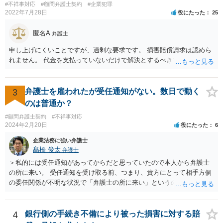
#不祥事対応
#顧問弁護士契約
#企業犯罪
とも、ぶつけられたゆうちょ銀行があなたと契約するかは法律上ゆう
2022年7月28日
役にたった
25
ちょ銀行の自由です。
匿名A
弁護士
申し上げにくいことですが、過剰な要求です。 損害賠償請求は認めら
れません。 代金を支払っていないだけで解決とするべきでしょう。
3
弁護士を雇われたが受任通知がない。数日で動く
のは普通か？
#顧問弁護士契約
#不祥事対応
2024年2月20日
役にたった
6
企業法務に強い弁護士
髙橋 俊太
弁護士
＞私的には受任通知があってからだと思っていたので本人から弁護士
の所に来い。 受任通知を受け取る前、つまり、貴方にとって相手方側
の委任関係が不明な状況で「弁護士の所に来い」というのは、さすが
に無理な要求だと思われます。 ＞本当に雇っていた場合はこちらに連
絡がきますよね？ 通常はそのような初動となります。
4
銀行側の手続き不備により被った損害に対する賠