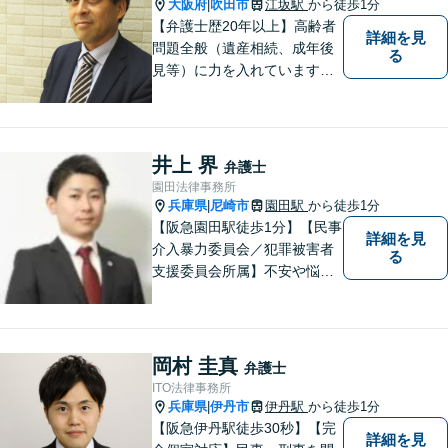
大阪府
吹田市
江坂駅
から徒歩1分
|
【弁護士歴20年以上】高齢者
詳細を見
問題全般（遺産相続、成年後
る
見等）に力を入れています。
その他、民事事件、家事事件
等を幅広く取り扱っていま
す。（江坂駅徒歩1分）
井上 界
弁護士
園田法律事務所
兵庫県
尼崎市
園田駅
から徒歩1分
|
【阪急園田駅徒歩1分】【民事
詳細を見
介入暴力委員会／犯罪被害者
る
支援委員会所属】不安や悩み
のある方は、トラブルが発生
する前に気軽にご相談下さ
い。 病気の治療と同じで、早
期の対策こそが解決にとって
岡村 圭真
弁護士
最も有効な手段です。最高の
ITO法律事務所
法的サービスを社会の隅々に
兵庫県
伊丹市
伊丹駅
から徒歩1分
|
まで届けます。
【阪急伊丹駅徒歩30秒】【完
詳細を見