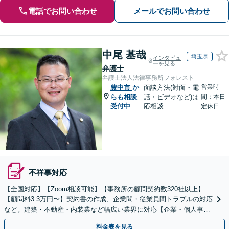
電話でお問い合わせ
メールでお問い合わせ
中尾 基哉
埼玉県
インタビュ
ーを見る
弁護士
弁護士法人法律事務所フォレスト
営業時
豊中市
か
面談方法(対面・電
らも相談
話・ビデオなど)は
間：本日
受付中
応相談
定休日
不祥事対応
【全国対応】【Zoom相談可能】【事務所の顧問契約数320社以上】
【顧問料3.3万円〜】契約書の作成、企業間・従業員間トラブルの対応
など。建築・不動産・内装業など幅広い業界に対応【企業・個人事業
主の方初回面談無料】
料金表を見る