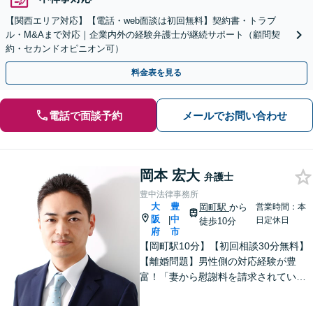
【関西エリア対応】【電話・web面談は初回無料】契約書・トラブ
ル・M&Aまで対応｜企業内外の経験弁護士が継続サポート（顧問契
約・セカンドオピニオン可）
料金表を見る
電話で面談予約
メールでお問い合わせ
岡本 宏大
弁護士
豊中法律事務所
大
豊
岡町駅
から
営業時間：本
阪
中
|
日定休日
徒歩10分
府
市
【岡町駅10分】【初回相談30分無料】
【離婚問題】男性側の対応経験が豊
富！「妻から慰謝料を請求されてい
る」「妻と離婚したい」などご相談く
ださい【借金問題】法テラス利用可！