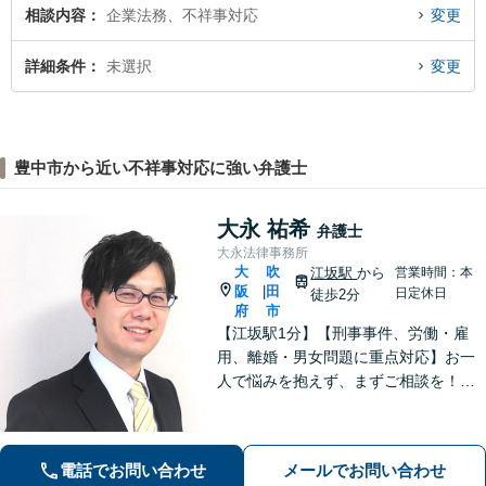
相談内容
企業法務、不祥事対応
変更
詳細条件
未選択
変更
豊中市から近い不祥事対応に強い弁護士
大永 祐希
弁護士
大永法律事務所
大
吹
江坂駅
から
営業時間：本
阪
田
|
日定休日
徒歩2分
府
市
【江坂駅1分】【刑事事件、労働・雇
用、離婚・男女問題に重点対応】お一
人で悩みを抱えず、まずご相談を！き
め細かいコミュニケーションを大切に
し、寄り添うながらともに解決を目指
します。当日・夜間・電話相談可能で
電話でお問い合わせ
メールでお問い合わせ
す。【法テラス利用可】【WEB面談