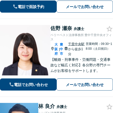
「リボ払いの返済が苦しく」「数年前
電話で面談予約
メールでお問い合わせ
の借金を急に催促された」などご相談
ください
佐野 瀬奈
弁護士
ベリーベスト法律事務所 豊中千里中央オフィ
ス
千里中央駅
営業時間：09:30~1
大
豊
8:00（土日祝日）
阪
中
から徒歩1
|
府
市
分
【離婚・刑事事件・労働問題・交通事
故など幅広く対応】各分野の専門チー
ムがお客様をサポートします。
電話でお問い合わせ
メールでお問い合わせ
林 良介
弁護士