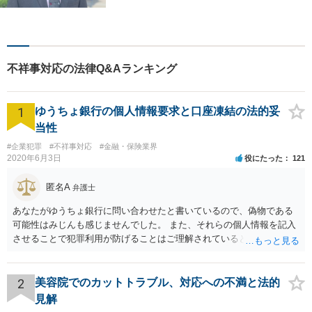
ご提供します。離婚・相続・
刑事事件など、幅広いお困り
ごとに対応！まずは無料相談
にお越しください。【完全個
不祥事対応の法律Q&Aランキング
室対応】
1
ゆうちょ銀行の個人情報要求と口座凍結の法的妥
当性
#企業犯罪
#不祥事対応
#金融・保険業界
2020年6月3日
役にたった
121
匿名A
弁護士
あなたがゆうちょ銀行に問い合わせたと書いているので、偽物である
可能性はみじんも感じませんでした。 また、それらの個人情報を記入
させることで犯罪利用が防げることはご理解されているとおりです。
結局あなたにはゆうちょ銀行が信用できないという前提があり、弁護
士に同意を求めているだけです。 最初の回答では分かりづらかったの
かもしれませんが、質問にわかりやすく答えると「法的に許される」
2
美容院でのカットトラブル、対応への不満と法的
が答えになります。 補足でアドバイスしておきますと、今私に反論し
見解
てきたその内容をゆうちょ銀行にぶつければいいとおもいます。 もっ