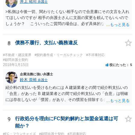
井上 祐司
弁護士
返還が難しい場合、損害賠償を請求する事はできますでしょうか？ 法
的には可能ですが、立証の問題があります。 協議でも問題にできそう
>私側は今後一切、関わりたくない相手なので合意書にその文言を入れ
ですが、調停なども検討できるでしょう。 また、返還請求も損害賠償
てほしいのですが 相手の弁護士さんに文面の変更を頼んでもいいので
請求もせず、「詐欺」として、警察に被害届を出す事は可能でしょう
しょうか？ こういったご質問の場合は、必ず具体的な合意書案をも
か？ 内容的には検討できますが、立証は、民事よりさらにワンランク
って法律相談を受けないと、的確なアドバイスが困難です。 一般的
上がります。 警察に相談されてもよい事案だとは思います。
には、ご質問のような懸念を払しょくするために、 「甲及び乙は，本
示談書に記載するもののほか，甲と乙の間には何らの債権債務が存し
8
債務不履行、支払い義務違反
ないことを相互に確認する。」 という清算条項を入れることが一般的
です。 以上に加え、「本件については，当事者協議の結果，上記示
#不動産・建設業界
#契約書作成・リーガルチェック
#不祥事対応
談条件のとおり示談が成立したので，今後本件の上記示談内容に関し
#顧問弁護士契約
2018年1月15日
役にたった
5
てはどんな事情が生じても双方共裁判上又は裁判外においても一切異
議，請求の申立をしないことを誓約する。」という条項を入れること
企業法務に強い弁護士
がありますが、この条項は一つのプレッシャーのようなもので、現実
鈴木 崇裕
弁護士
には今後一切裁判を起こす権利を放棄する、という合意はできません
紹介料の支払いを受けるためには A 建築業者との間で紹介料支払いの
し、予測できない後発的損害については示談後であっても請求できる
「合意」があった B 建築業者との間で紹介料支払いの「合意」は明確
ので、上記の清算条項のみの場合がほとんどです。
には存在しないが「慣習」があり、その慣習を排除する合意がない と
いういずれかの状況にあったことを主張立証する必要があります。 も
っとも、裁判所は「慣習」を容易には認めませんから、Aの主張に重き
をおくほうがよろしいと思います。 Aの主張で重要になるのは、例え
9
行政処分を理由にFC契約解約と加盟金返還は可
ば ・相手方建築業者が「当初払う」と言っていた事実、経緯、内容 ・
能か？
貴社が相手方建築業者に対して紹介料支払いを求めた事実 、経緯、内
#FC・フランチャイズ
#顧問弁護士契約
#不祥事対応