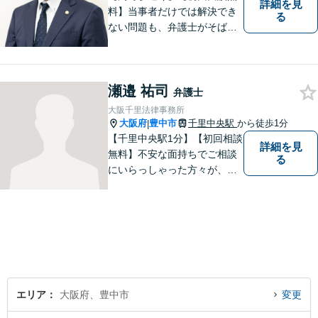
詳細を見
料】当事者だけでは解決でき
る
ない問題も、弁護士がそばに
いることで理想的な解決が目
指せるようになります。離婚
問題／相続問題／借金問題／
瀬邉 祐司
交通事故／企業法務など、幅
弁護士
広く対応可能。【夜間／休日
大阪千里法律事務所
対応可能】まずはお気軽にご
大阪府
豊中市
千里中央駅
から徒歩1分
|
連絡ください。
【千里中央駅1分】【初回相談
詳細を見
無料】不安な面持ちでご相談
る
にいらっしゃった方々が、少
しで明るい気持ちで帰ってい
ただけるように日々邁進して
おります。相談者にとって最
善の法的手段を選択し、終局
的解決に至るよう全力でサポ
ートいたします。
エリア
大阪府、豊中市
変更