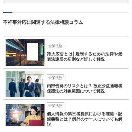
ります。なお、在職中から会計処理や現金管理の不自然さを認識して
いた、部下に過度な権限を与えたまま放置していた、退職時に重要な
情報を引き継がなかった等の事情があれば、会社から問題視される可
能性はあるでしょう。 対応としては、まず会社から何を求められてい
不祥事対応に関連する法律相談コラム
るのかを明確にすることが重要です。謝罪、調査協力、金銭負担、始
末書提出など、求められている内容によって対応は異なります。不用
意に責任を認める文書を作成したり、損害負担を約束したりすること
は避けるべきです。一方で、在職中の業務内容、権限分掌、引継ぎ資
企業法務
料、不正を認識していなかった事情を整理し、必要な範囲で調査に協
誇大広告とは│規制するための法律や景
力することは考えられます。 仮に、金銭請求や責任追及を示唆されて
表法違反の罰則など詳しく解説
いる場合には、会社とのやり取りを保存し、弁護士に相談したうえで
対応なさった方がよいでしょう。
企業法務
内部告発のリスクとは？ 改正公益通報者
保護法の対象範囲について解説
企業法務
個人情報の第三者提供における確認・記
録義務とは？例外のケースについても解
説