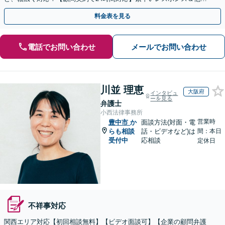
業連携可【英語・韓国語対応】
料金表を見る
電話でお問い合わせ
メールでお問い合わせ
川並 理恵
大阪府
インタビュ
ーを見る
弁護士
小西法律事務所
営業時
豊中市
か
面談方法(対面・電
らも相談
話・ビデオなど)は
間：本日
受付中
応相談
定休日
不祥事対応
関西エリア対応【初回相談無料】【ビデオ面談可】【企業の顧問弁護