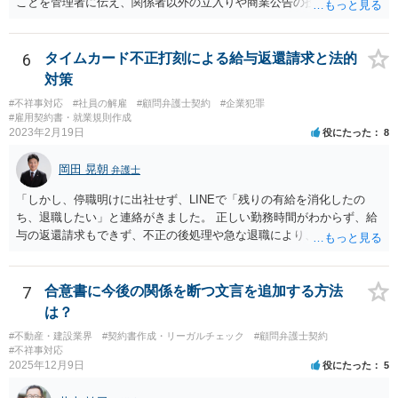
ことを管理者に伝え、関係者以外の立入りや商業公告の投函を禁ずる
張り紙をマンション入り口にしてもらうのがよいと思います。
6
タイムカード不正打刻による給与返還請求と法的
対策
#不祥事対応
#社員の解雇
#顧問弁護士契約
#企業犯罪
#雇用契約書・就業規則作成
2023年2月19日
役にたった
8
岡田 晃朝
弁護士
「しかし、停職明けに出社せず、LINEで「残りの有給を消化したの
ち、退職したい」と連絡がきました。 正しい勤務時間がわからず、給
与の返還請求もできず、不正の後処理や急な退職により、社や他のス
タッフに多大な迷惑をかけ、その上、有給まで使われるというような
状況です。」 大変悪質ですね。打刻場所のデータと、これまでのタイ
ムカードの虚偽を確認し、突き付けて責任を問題にすることになるで
7
合意書に今後の関係を断つ文言を追加する方法
しょう。 詐欺もありうるでしょうね。 「正しい時間がわからないとい
は？
うタイムカード不正打刻による返還請求はどのようにおこなえばよい
#不動産・建設業界
#契約書作成・リーガルチェック
#顧問弁護士契約
でしょうか？」 想定できる虚偽を前提に、相手と協議して詰めればよ
#不祥事対応
いかと思います。 確実な記録があれば、それによるのがよいですが、
2025年12月9日
役にたった
5
すべては不可能でしょうので。 相手の言動には早急には返事をせずに
弁護士と相談しながら、対応策を検討する方がよいでしょう。 また、