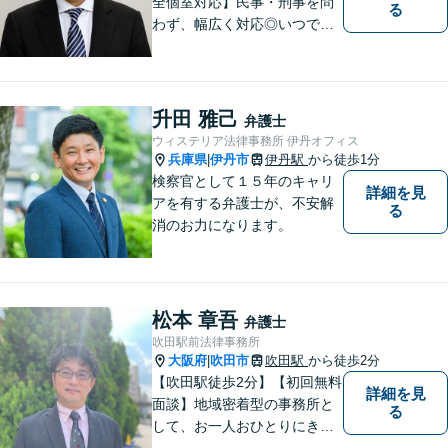
全個室対応】民事・刑事を問
る
わず、幅広く対応◎いつでも
迅速な対応で、「救急救命医
のような弁護士」を目指しま
す。広い視野とユーモアを忘
れず、尽力してまいります。
升田 雅己
弁護士
【メーカー法務経験あり】
ウィステリア法律事務所 伊丹オフィス
兵庫県
伊丹市
伊丹駅
から徒歩1分
|
検察官として１５年のキャリ
詳細を見
アを有する弁護士が、不安解
る
消のお力になります。
松本 章吾
弁護士
吹田駅前法律事務所
大阪府
吹田市
吹田駅
から徒歩2分
|
【吹田駅徒歩2分】【初回無料
詳細を見
面談】地域密着型の事務所と
る
して、お一人おひとりにきめ
細やかなリーガルサービスを