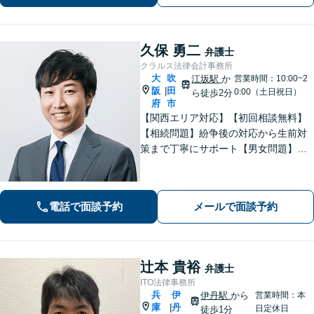
可】
久保 勇二
弁護士
クラルス法律会計事務所
大
吹
江坂駅
か
営業時間：10:00~2
阪
田
|
0:00（土日祝日）
ら徒歩2分
府
市
【関西エリア対応】【初回相談無料】
【相続問題】紛争後の対応から生前対
策まで丁寧にサポート【男女問題】金
銭やお子さまに関わる問題に対応可能
【借金問題】一人で悩まず、私と一緒
に解決させましょう【夜間・休日面談
電話で面談予約
メールで面談予約
可】【WEB面談】【完全個室】
辻本 貴裕
弁護士
ITO法律事務所
兵
伊
伊丹駅
から
営業時間：本
庫
丹
|
日定休日
徒歩1分