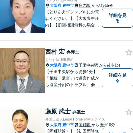
シンプル法律事務所
大阪府
豊中市
庄内駅
から徒歩5分
|
【とりあえずシンプルにお電
詳細を見
話ください。】【大阪豊中庄
る
内】【初回相談無料の場合あ
り】【夜間土日祝対応】【電
話WEB相談実施】【事務所は
大阪の豊中庄内ですが、電話
西村 宏
やWEB相談もございますので
弁護士
お気軽にお問合せください】
えびす法律事務所
大阪府
豊中市
千里中央駅
から徒歩1分
|
【千里中央駅から徒歩1分】
詳細を見
「相続・遺言」は遺言作成か
る
ら遺産分割のトラブル、会社
の事業継承まで対応します。
「交通事故」は後遺症案件に
て1級相当での和解実績あり
藤原 武士
【初回相談30分無料】
弁護士
弁護士法人Legal Home 豊中オフィス
大阪府
豊中市
岡町駅
から徒歩10分
|
【岡町駅近く】【初回面談無