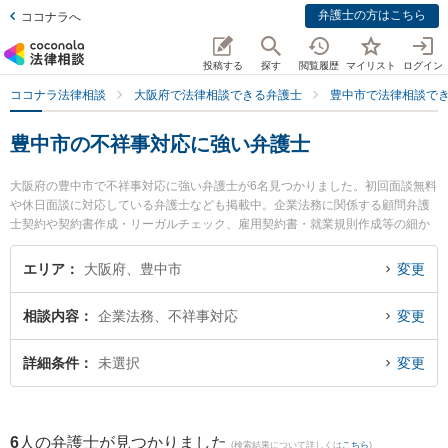
弁護士の方はこちら
ココナラへ
投稿する
探す
閲覧履歴
マイリスト
ログイン
ココナラ法律相談
大阪府で法律相談できる弁護士
豊中市で法律相談で
豊中市の不祥事対応に強い弁護士
大阪府の豊中市で不祥事対応に強い弁護士が6名見つかりました。初回面談無料
や休日面談に対応している弁護士なども掲載中。企業法務に関係する顧問弁護
士契約や契約書作成・リーガルチェック、雇用契約書・就業規則作成等の細か
な分野での絞り込み検索もでき便利です。特に豊中法律事務所の岡本 宏大弁護
士やベリーベスト法律事務所 豊中千里中央オフィスの佐野 瀬奈弁護士、シンプ
エリア
大阪府、豊中市
変更
ル法律事務所の林 良介弁護士のプロフィール情報や弁護士費用、強みなどが注
目されています。『豊中市で土日や夜間に発生した不祥事対応のトラブルを今
相談内容
企業法務、不祥事対応
変更
すぐに弁護士に相談したい』『不祥事対応のトラブル解決の実績豊富な近くの
弁護士を検索したい』『初回相談無料で不祥事対応を法律相談できる豊中市内
の弁護士に相談予約したい』などでお困りの相談者さんにおすすめです。
詳細条件
未選択
変更
6
人の弁護士が見つかりました
(検索結果について詳しくは
こちら
)