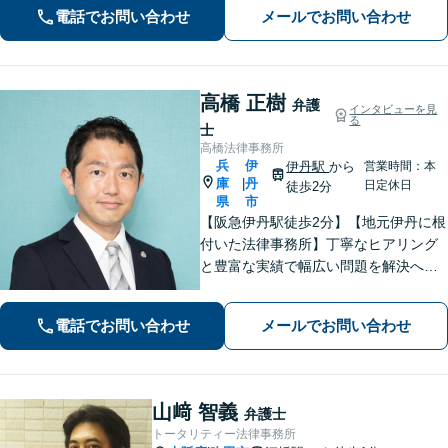
電話でお問い合わせ
メールでお問い合わせ
モットーです。
高橋 正樹
弁護
インタビューを見
る
士
高橋法律事務所
兵
伊
伊丹駅
から
営業時間：本
庫
丹
|
日定休日
徒歩2分
県
市
【阪急伊丹駅徒歩2分】【地元伊丹に根
付いた法律事務所】丁寧なヒアリング
と豊富な実績で幅広い問題を解決へ導
きます！【離婚男女問題】不定慰謝料
請求／面会交流など【相続・遺言】相
電話でお問い合わせ
メールでお問い合わせ
続放棄／遺産分割調停など【電話・メ
ール相談初回無料】【休日夜間対応
可】
山﨑 智義
弁護士
トータリティー法律事務所