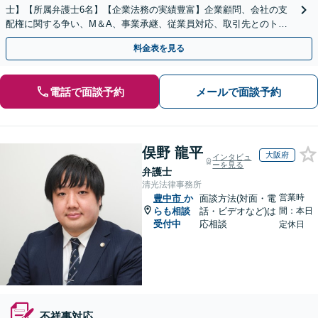
士】【所属弁護士6名】【企業法務の実績豊富】企業顧問、会社の支
配権に関する争い、M＆A、事業承継、従業員対応、取引先とのトラ
ブル、債権回収等につき豊富な対応実績
料金表を見る
電話で面談予約
メールで面談予約
俣野 龍平
大阪府
インタビュ
ーを見る
弁護士
清光法律事務所
営業時
豊中市
か
面談方法(対面・電
らも相談
話・ビデオなど)は
間：本日
受付中
応相談
定休日
不祥事対応