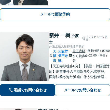
できる解決を目指します【離婚・男女
問題】安心して相談できる環境・関係
メールで面談予約
づくりを心がけます【借金・債務整
理】経済状況に応じて適切な解決策を
ご提案します
新井 一樹
弁護
インタビューを見
る
士
弁護士法人新都法律事務所
天王寺駅
営業時間：09:00
大
大阪市
~21:00（平日）
阪
天王寺
から徒歩6
|
府
区
分
【天王寺駅徒歩6分】【英語・韓国語対
応】刑事事件の早期釈放や示談交渉、
国際法務や海外派遣に伴う労務管理、
相続トラブル、離婚・男女問題などは
お任せください。法律のプロフェッシ
電話でお問い合わせ
メールでお問い合わせ
ョナルが、途を切り拓くお手伝いを致
します。【夜間・休日面談可】【完全
個室】