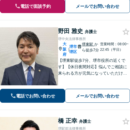
電話で面談予約
メールでお問い合わせ
野田 雅史
弁護士
堺中央法律事務所
大
堺東駅
か
営業時間：08:00~
堺市
阪
|
22:45（平日）
ら徒歩7分
堺区
府
【堺東駅徒歩7分、堺市役所の近くで
す】【休日夜間対応】悩んでご相談に
来られる方が元気になっていただける
と幸いでございます。まずは、お気軽
に法律相談のご予約についてお問合せ
ください。分野によっては、初回30分
電話でお問い合わせ
メールでお問い合わせ
間の無料相談を実施しております。
橋 正幸
弁護士
堺駅前法律事務所