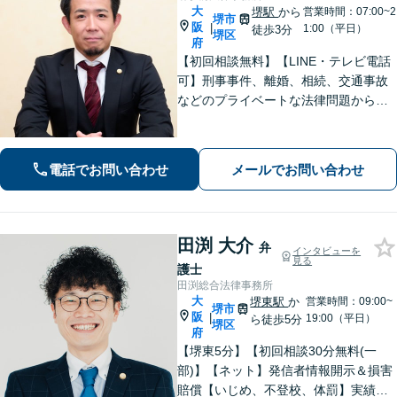
大
堺駅
から
営業時間：07:00~2
堺市
阪
|
1:00（平日）
徒歩3分
堺区
府
【初回相談無料】【LINE・テレビ電話
可】刑事事件、離婚、相続、交通事故
などのプライベートな法律問題から、
契約書レビューなどの企業法務や学校
法務、プロスポーツ選手の相談まで幅
広く対応。トラブル解決のための身近
電話でお問い合わせ
メールでお問い合わせ
な相談相手として、お気軽にご連絡く
ださい。
田渕 大介
弁
インタビューを
見る
護士
田渕総合法律事務所
大
堺東駅
か
営業時間：09:00~
堺市
阪
|
19:00（平日）
ら徒歩5分
堺区
府
【堺東5分】【初回相談30分無料(一
部)】【ネット】発信者情報開示＆損害
賠償【いじめ、不登校、体罰】実績豊