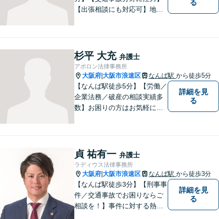
る
【出張相談にも対応可】地元
大阪市で法律問題にお困りの
方々に全力でサポートいたし
ます。個人・法人を問わず、
幅広い法律サービスを提供い
杉平 大充
弁護士
たします。お気軽にご相談く
アポロン法律事務所
ださい。
大阪府
大阪市浪速区
なんば駅
から徒歩5分
|
【なんば駅徒歩5分】【労働／
詳細を見
企業法務／破産の相談実績多
る
数】お困りの方はお気軽にご
相談ください。手遅れになら
ないよう適切に対処してまい
ります。
貞 祐有一
弁護士
ラディウス法律事務所
大阪府
大阪市浪速区
なんば駅
から徒歩3分
|
【なんば駅徒歩3分】【刑事事
詳細を見
件／交通事故でお困りならご
る
相談を！】事件に対する熱い
想いと粘り強さを武器に、皆