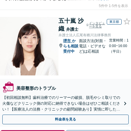
5件中 1-5件を表示
五十嵐 沙
東京都
インタビュ
ーを見る
織
弁護士
弁護士法人広尾有栖川法律事務所
営業時間：1
堺市
か
面談方法(対面・
らも相談
電話・ビデオな
0:00~16:00
受付中
ど)は応相談
（平日）
美容整形のトラブル
【初回相談無料】歯科治療でのリーマーの破損、脱毛やシミ取りでの
火傷などクリニック側の対応に納得できない場合はぜひご相談くださ
い！【医療法人の法務・クリニックの顧問経験あり】実情に即したア
ドバイスで、納得のできるトラブルの解決を目指します。
料金表を見る