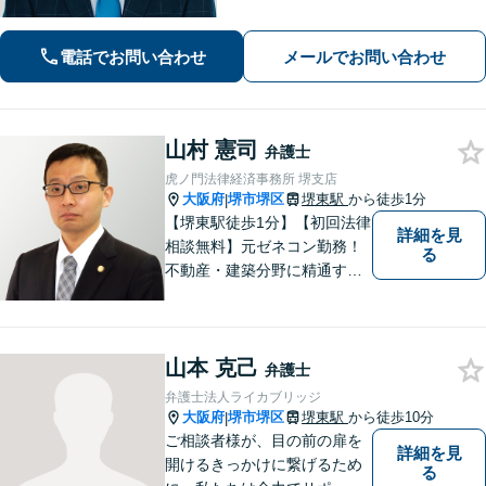
富【離婚問題】不倫・離婚に注力／有
利な条件での慰謝料・離婚【労働問
電話でお問い合わせ
メールでお問い合わせ
題】ハラスメント事案の実績／裁判を
見据えて加害者・会社と交渉【土日祝
対応】
山村 憲司
弁護士
虎ノ門法律経済事務所 堺支店
大阪府
堺市堺区
堺東駅
から徒歩1分
|
【堺東駅徒歩1分】【初回法律
詳細を見
相談無料】元ゼネコン勤務！
る
不動産・建築分野に精通する
弁護士。その他、遺産相続・
労働問題・債権回収など多岐
にわたる事案に対応可能で
山本 克己
す！全国の支店ネットワーク
弁護士
を活かし、迅速な解決を目指
弁護士法人ライカブリッジ
します。【夜間土日祝可】
大阪府
堺市堺区
堺東駅
から徒歩10分
|
ご相談者様が、目の前の扉を
詳細を見
開けるきっかけに繋げるため
る