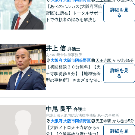
【あべのハルカス(大阪府阿倍
詳細を見
野区)に所在】トータルサポー
る
トで依頼者の悩みを解決しま
す。
井上 信
弁護士
あべの総合法律事務所
大阪府
大阪市阿倍野区
天王寺駅
から徒歩5分
|
【初回相談３０分無料】【天
詳細を見
王寺駅徒歩５分】【地域密着
る
型の事務所】 さまざまな法律
問題について相談者・依頼者
の立場に立って、親身に助
言・活動します。 交通事故、
相続、インターネット上のト
中尾 良平
弁護士
ラブルに注力！！
弁護士法人池内総合法律事務所 あべの事務所
大阪府
大阪市阿倍野区
天王寺駅
から徒歩5分
|
【大阪メトロ天王寺駅から5
詳細を見
分】【交通事故分野に注力】