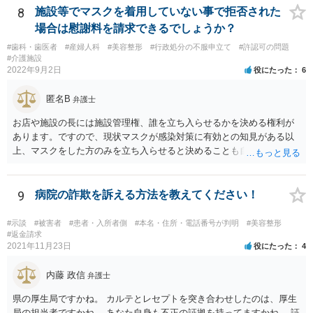
8
施設等でマスクを着用していない事で拒否された
場合は慰謝料を請求できるでしょうか？
#歯科・歯医者
#産婦人科
#美容整形
#行政処分の不服申立て
#許認可の問題
#介護施設
2022年9月2日
役にたった
6
匿名B
弁護士
お店や施設の長には施設管理権、誰を立ち入らせるかを決める権利が
あります。ですので、現状マスクが感染対策に有効との知見がある以
上、マスクをした方のみを立ち入らせると決めることも自由であり、
不当な差別には当たらないと考えられます。 これが公衆浴場や旅館業
など公益的な側面のある業種ですと、公衆浴場法など各種業法で定め
られた理由以外での利用拒否は禁止されていますし、公の施設でもマ
9
病院の詐欺を訴える方法を教えてください！
スクなしだけでの利用拒否は問題となりえますが、民間のお店に対し
ては慰謝料の請求は認められないと考えられます。
#示談
#被害者
#患者・入所者側
#本名・住所・電話番号が判明
#美容整形
#返金請求
2021年11月23日
役にたった
4
内藤 政信
弁護士
県の厚生局ですかね。 カルテとレセプトを突き合わせしたのは、厚生
局の担当者ですかね。 あなた自身も不正の証拠を持ってますかね。 証