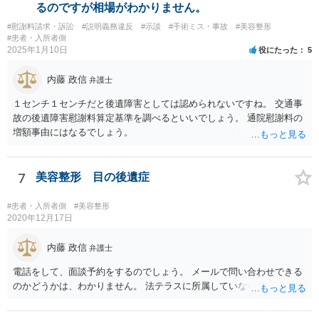
に損害賠償請求をしていくことになります。
るのですが相場がわかりません。
#慰謝料請求・訴訟
#説明義務違反
#示談
#手術ミス・事故
#美容整形
#患者・入所者側
2025年1月10日
役にたった
5
内藤 政信
弁護士
１センチ１センチだと後遺障害としては認められないですね。 交通事
故の後遺障害慰謝料算定基準を調べるといいでしょう。 通院慰謝料の
増額事由にはなるでしょう。
7
美容整形 目の後遺症
#患者・入所者側
#美容整形
2020年12月17日
内藤 政信
弁護士
電話をして、面談予約をするのでしょう。 メールで問い合わせできる
のかどうかは、わかりません。 法テラスに所属していないので。