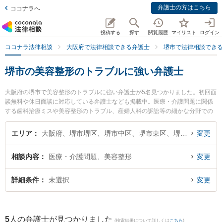
弁護士の方はこちら
ココナラへ
投稿する
探す
閲覧履歴
マイリスト
ログイン
ココナラ法律相談
大阪府で法律相談できる弁護士
堺市で法律相談でき
堺市の美容整形のトラブルに強い弁護士
大阪府の堺市で美容整形のトラブルに強い弁護士が5名見つかりました。初回面
談無料や休日面談に対応している弁護士なども掲載中。医療・介護問題に関係
する歯科治療ミスや美容整形のトラブル、産婦人科の訴訟等の細かな分野での
絞り込み検索もでき便利です。特に堺中央法律事務所の野田 雅史弁護士や堺駅
前法律事務所の橋 正幸弁護士、田渕総合法律事務所の田渕 大介弁護士のプロフ
エリア
大阪府、堺市堺区、堺市中区、堺市東区、堺市西区、堺市南区、堺市北区、堺市美原区
変更
ィール情報や弁護士費用、強みなどが注目されています。『堺市で土日や夜間
に発生した美容整形のトラブルのトラブルを今すぐに弁護士に相談したい』
相談内容
医療・介護問題、美容整形
変更
『美容整形のトラブルのトラブル解決の実績豊富な近くの弁護士を検索した
い』『初回相談無料で美容整形のトラブルを法律相談できる堺市内の弁護士に
相談予約したい』などでお困りの相談者さんにおすすめです。
詳細条件
未選択
変更
5
人の弁護士が見つかりました
(検索結果について詳しくは
こちら
)