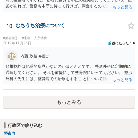
拠があれば。警察も本庁に持って行けば、調査するのではないで すか
ね。 あなた自身も証拠を持ってるなら、直接損害賠償請求してもいい
で しょう。
10
むちうち治療について
#美容整形
#患者・入所者側
2019年11月25日
役にたった
6
内藤 政信
弁護士
頸椎捻挫は他覚的所見がないのがほとんどです。 整形外科に定期的に
通院してください。 それを前提にして整骨院にいってください。 整形
外科の先生には、整骨院での治療をするこ とについて話し、OKをも
らってください。
もっとみる
行政区で絞り込む
堺市内