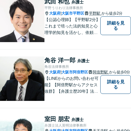
武田 和也
弁護士
平野うりわり法律事務所
大阪府
大阪市平野区
平野駅
から徒歩2分
|
【公認心理師】【平野駅2分】
詳細を見
これまで培った法的知見と心
る
理学的知見を活かし、依頼者
様の不安や悩みに寄り添いな
がら、問題解決に向けて尽力
いたします。 どんなお悩みで
も、まずはご相談ください。
角谷 洋一郎
弁護士
角谷法律事務所
大阪府
大阪市阿倍野区
阿倍野駅
から徒歩0分
|
【LINEからのお問い合わせ可
詳細を見
能】【阿倍野駅からアクセス
る
抜群】【弁護士歴20年】法テ
ラス・弁護士費用特約の利用
が可能です。丁寧なヒアリン
グ・他士業連携によるワンス
トップ対応が強み！交通事故
室田 朋宏
弁護士
／遺産分割／離婚／債務整理
弁護士法人英明法律事務所
／その他
大阪府
大阪市阿倍野区
天王寺駅
から徒歩0分
|