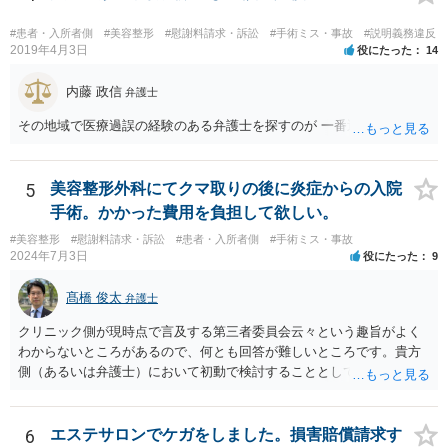
#患者・入所者側
#美容整形
#慰謝料請求・訴訟
#手術ミス・事故
#説明義務違反
2019年4月3日
役にたった
14
内藤 政信
弁護士
その地域で医療過誤の経験のある弁護士を探すのが 一番近道だね。
5
美容整形外科にてクマ取りの後に炎症からの入院
手術。かかった費用を負担して欲しい。
#美容整形
#慰謝料請求・訴訟
#患者・入所者側
#手術ミス・事故
2024年7月3日
役にたった
9
髙橋 俊太
弁護士
クリニック側が現時点で言及する第三者委員会云々という趣旨がよく
わからないところがあるので、何とも回答が難しいところです。貴方
側（あるいは弁護士）において初動で検討することとしては、クリニ
ックから診療記録の入手をすること、緊急入院先の診断内容の確認や
医師意見聴取などが考えられるかと思います。それらを踏まえてクリ
ニック側の過失を肯定できそうであれば、クリニックに対して具体的
6
エステサロンでケガをしました。損害賠償請求す