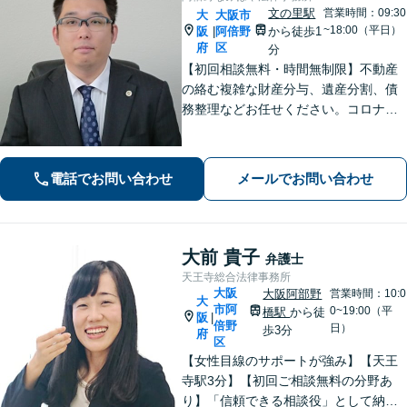
文の里駅
営業時間：09:30
大
大阪市
~18:00（平日）
阪
阿倍野
から徒歩1
|
府
区
分
【初回相談無料・時間無制限】不動産
の絡む複雑な財産分与、遺産分割、債
務整理などお任せください。コロナ禍
でお困りの方のご相談を積極的に受け
ております。一人ひとりの不安に寄り
添い、皆さまが安心して暮らせるよ
電話でお問い合わせ
メールでお問い合わせ
う、全力でお守りします。
大前 貴子
弁護士
天王寺総合法律事務所
大阪
大阪阿部野
営業時間：10:0
大
市阿
0~19:00（平
橋駅
から徒
阪
|
倍野
日）
歩3分
府
区
【女性目線のサポートが強み】【天王
寺駅3分】【初回ご相談無料の分野あ
り】「信頼できる相談役」として納得