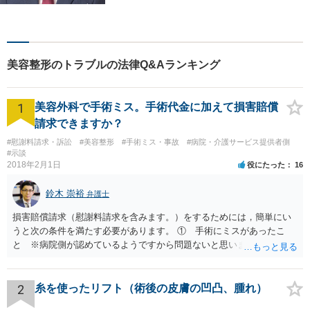
様に穏やかな生活を提供すべ
く尽力します。依頼者目線で
の弁護を大切にしておりま
す。【LINEやメールの問い合
美容整形のトラブルの法律Q&Aランキング
わせ可】
1
美容外科で手術ミス。手術代金に加えて損害賠償
請求できますか？
#慰謝料請求・訴訟
#美容整形
#手術ミス・事故
#病院・介護サービス提供者側
#示談
2018年2月1日
役にたった
16
鈴木 崇裕
弁護士
損害賠償請求（慰謝料請求を含みます。）をするためには，簡単にい
うと次の条件を満たす必要があります。 ① 手術にミスがあったこ
と ※病院側が認めているようですから問題ないと思います。 ② 手
術のミスの「せいで」仕事を休まなければならなくなったこと ③ 手
術のミスの「せいで」マスクが外せなくなったこと ④ 仕事を休まな
ければならなくなった「せいで」休業損害が発生したこと ⑤ マスク
2
糸を使ったリフト（術後の皮膚の凹凸、腫れ）
を外せなくなった「せいで」経済的に評価できる精神的な損害が発生