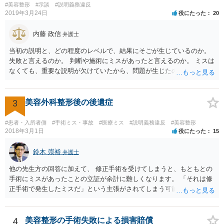
したこと 「せいで」と強調した点が，内藤先生のご指摘なさる「相当
#美容整形
#示談
#説明義務違反
因果関係」です。 手術のミスと関係のないことまでは責任追及ができ
2019年3月24日
役にたった
20
ないということです。 手術のミスの結果，手術前と比べて見た目が著
しく悪くなってしまったとか， 手術のミスの結果，入院期間が延びて
内藤 政信
弁護士
しまったとかいう事情があれば， 追加請求が可能な余地があります。
当初の説明と、どの程度のレベルで、結果にそごが生じているのか。
ただし，手術代の返金に応じた際に「これ以上金銭の請求はしませ
失敗と言えるのか。 判断や施術にミスがあったと言えるのか。 ミスは
ん」という趣旨の合意をしてしまっていると， 上記の請求は，基本的
なくても、重要な説明が欠けていたから、問題が生じたのか。 美容整
には困難となります。
形にある程度通じてる弁護士を探せるかどうか。
3
美容外科整形後の後遺症
#患者・入所者側
#手術ミス・事故
#医療ミス
#説明義務違反
#美容整形
2018年3月1日
役にたった
15
鈴木 崇裕
弁護士
他の先生方の回答に加えて、 修正手術を受けてしまうと、もともとの
手術にミスがあったことの立証が余計に難しくなります。 「それは修
正手術で発生したミスだ」という主張がされてしまう可能性があるか
らです。 心身の苦痛はあるでしょうけれども、損害賠償請求などをご
検討なさっているのであれば、修正手術を受けるまえに弁護士に相談
して対応を決めることを強くお勧めいたします。
4
美容整形の手術失敗による損害賠償