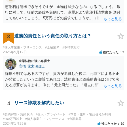
慰謝料は請求できそうですが、金額は些少なものになるでしょう。 銀
行に対して、従前の経緯を集約して、謝罪および慰謝料請求書を 送付
してもいいでしょう。 5万円ほどの請求でしょうか。（私見）
3
道義的責任という責任の取り方とは？
#個人事業主・フリーランス
#金融業界
#不祥事対応
2026年5月12日
役にたった
3
企業法務に強い弁護士
髙橋 俊太
弁護士
詳細不明ではあるのですが、貴方が退職した後に、元部下による不正
が発覚したというご趣旨であれば、法的責任と道義的責任は分けて考
える必要があります。 単に「元上司だった」「過去に部下だった」と
いうだけで、当然に１億円の損害について法的責任を負うものではあ
りません。会社が貴方に損害賠償請求をするには、在職中の管理監督
義務違反、引継ぎの不備、不正の兆候を知りながら放置したことな
4
リース詐欺を解約したい
ど、具体的な義務違反と損害との因果関係を主張・立証する必要があ
ります。なお、在職中から会計処理や現金管理の不自然さを認識して
#契約解除・契約取消
#個人・プライベート
#本名・住所・電話番号が判明
いた、部下に過度な権限を与えたまま放置していた、退職時に重要な
#200万円以上
#個人事業主・フリーランス
#金融業界
2024年1月29日
役にたった
10
情報を引き継がなかった等の事情があれば、会社から問題視される可