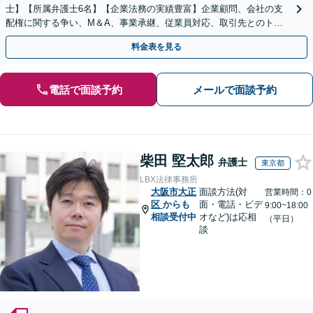
士】【所属弁護士6名】【企業法務の実績豊富】企業顧問、会社の支
配権に関する争い、M＆A、事業承継、従業員対応、取引先とのトラ
ブル、債権回収等につき豊富な対応実績
料金表を見る
電話で面談予約
メールで面談予約
柴田 堅太郎
弁護士
東京都
LBX法律事務所
大阪市大正
面談方法(対
営業時間：0
区
からも
面・電話・ビデ
9:00~18:00
相談受付中
オなど)は応相
（平日）
談