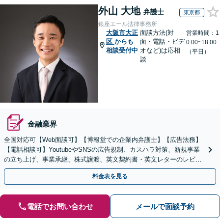
外山 大地
弁護士
東京都
銀座エール法律事務所
大阪市大正
面談方法(対
営業時間：1
区
からも
面・電話・ビデ
0:00~18:00
相談受付中
オなど)は応相
（平日）
談
金融業界
全国対応可【Web面談可】【博報堂での企業内弁護士】【広告法務】
【電話相談可】YoutubeやSNSの広告規制、カスハラ対策、新規事業
の立ち上げ、事業承継、株式譲渡、英文契約書・英文レターのレビュ
ー・ドラフトなどに対応。
料金表を見る
電話でお問い合わせ
メールで面談予約