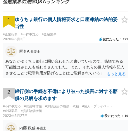
金融業界の法律Q&Aランキング
者さんにかかる気分でぜひご
相談ください。
1
ゆうちょ銀行の個人情報要求と口座凍結の法的妥
当性
#企業犯罪
#不祥事対応
#金融業界
2020年6月3日
役にたった
121
匿名A
弁護士
あなたがゆうちょ銀行に問い合わせたと書いているので、偽物である
可能性はみじんも感じませんでした。 また、それらの個人情報を記入
させることで犯罪利用が防げることはご理解されているとおりです。
結局あなたにはゆうちょ銀行が信用できないという前提があり、弁護
士に同意を求めているだけです。 最初の回答では分かりづらかったの
かもしれませんが、質問にわかりやすく答えると「法的に許される」
2
銀行側の手続き不備により被った損害に対する賠
が答えになります。 補足でアドバイスしておきますと、今私に反論し
償の見解を求めます
てきたその内容をゆうちょ銀行にぶつければいいとおもいます。 もっ
#不祥事対応
#慰謝料増額
#少額訴訟の相談・依頼
#個人・プライベート
とも、ぶつけられたゆうちょ銀行があなたと契約するかは法律上ゆう
#金融業界
#損害賠償増額
ちょ銀行の自由です。
2023年6月27日
役にたった
10
内藤 政信
弁護士