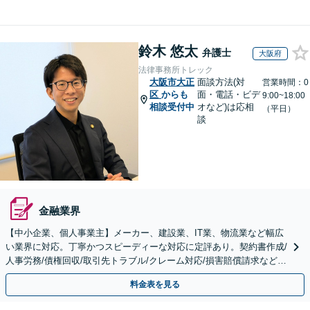
鈴木 悠太
弁護士
大阪府
法律事務所トレック
大阪市大正
面談方法(対
営業時間：0
区
からも
面・電話・ビデ
9:00~18:00
相談受付中
オなど)は応相
（平日）
談
金融業界
【中小企業、個人事業主】メーカー、建設業、IT業、物流業など幅広
い業界に対応。丁寧かつスピーディーな対応に定評あり。契約書作成/
人事労務/債権回収/取引先トラブル/クレーム対応/損害賠償請求など。
【顧問／スポット対応可】【Web面談可】
料金表を見る