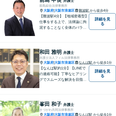
弁護士
やすい環境づくりに努め、納
前島綜合法律事務所
得できる解決を目指します！
大阪府
大阪市浪速区
難波駅
から徒歩4分
|
【難波駅4分】【地域密着型】
詳細を見
仕事をする上で、法律論に拘
る
泥することなく全体のバラン
ス論やどのような解決が依頼
者にとってベストかを常に考
えるように心がけています。
クライアントの話を丁寧に聞
和田 雅明
弁護士
き、意思疎通を測った上で最
弁護士法人フィル法律事務所
適な解決策を提示します。
大阪府
大阪市浪速区
なんば駅
から徒歩1分
|
【なんば駅約1分】【LINEで
詳細を見
の連絡可能】丁寧なヒアリン
る
グでスムーズな解決を目指し
ます！依頼者さまに寄り添い
親身に対応。豊富な解決実績
とノウハウに自信あり。交通
事故の被害に遭われた場合／
峯田 和子
弁護士
借金でお困りの方／相続トラ
きづがわ共同法律事務所
ブルなどご相談ください【休
大阪府
大阪市浪速区
なんば駅
から徒歩1分
|