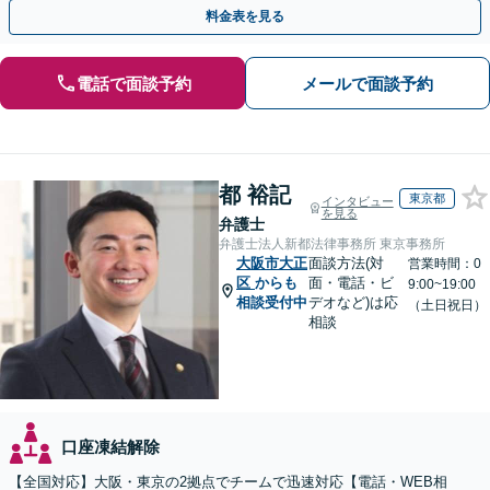
対応実績。【バリアフリー】【完全個室対応】
料金表を見る
電話で面談予約
メールで面談予約
都 裕記
東京都
インタビュー
を見る
弁護士
弁護士法人新都法律事務所 東京事務所
大阪市大正
面談方法(対
営業時間：0
区
からも
面・電話・ビ
9:00~19:00
相談受付中
デオなど)は応
（土日祝日）
相談
口座凍結解除
【全国対応】大阪・東京の2拠点でチームで迅速対応【電話・WEB相