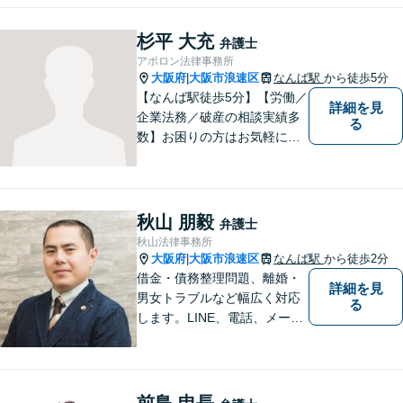
することを心がけています。
法律問題は時間の経過ととも
杉平 大充
弁護士
に事態が悪化することが多い
アポロン法律事務所
です。 お気軽にご相談くださ
大阪府
大阪市浪速区
なんば駅
から徒歩5分
|
い。
【なんば駅徒歩5分】【労働／
詳細を見
企業法務／破産の相談実績多
る
数】お困りの方はお気軽にご
相談ください。手遅れになら
ないよう適切に対処してまい
ります。
秋山 朋毅
弁護士
秋山法律事務所
大阪府
大阪市浪速区
なんば駅
から徒歩2分
|
借金・債務整理問題、離婚・
詳細を見
男女トラブルなど幅広く対応
る
します。LINE、電話、メー
ル、オンライン面談など、使
い慣れたツールで肩の力を抜
いてご相談を！依頼者の負担
をできるだけ少なく！相談し
前島 申長