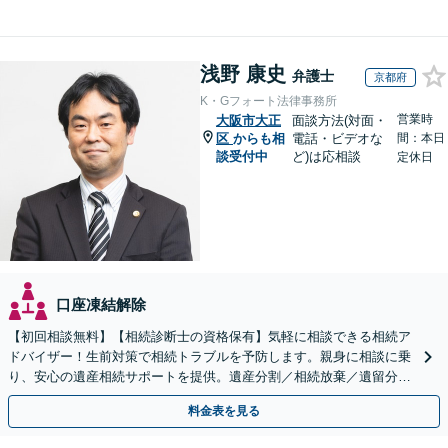
浅野 康史
弁護士
京都府
K・Gフォート法律事務所
営業時
大阪市大正
面談方法(対面・
区
からも相
電話・ビデオな
間：本日
談受付中
ど)は応相談
定休日
口座凍結解除
【初回相談無料】【相続診断士の資格保有】気軽に相談できる相続ア
ドバイザー！生前対策で相続トラブルを予防します。親身に相談に乗
り、安心の遺産相続サポートを提供。遺産分割／相続放棄／遺留分も
お任せ！【出張サポート】【完全個室】【丸太町駅6分】
料金表を見る