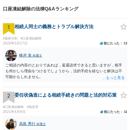
口座凍結解除の法律Q&Aランキング
1
相続人同士の義務とトラブル解決方法
#遺産分割
#口座凍結解除
2020年3月17日
役にたった
13
峰岸 泉
弁護士
ご相談の内容のとおりであれば，返還請求できると思いますが，相手
も何かしら理由をつけるでしょうから，法的手続を経ないと解決は不
可能かもしれません。
2
委任状偽造による相続手続きの問題と法的対応策
#口座凍結解除
#偽造罪
2021年4月9日
役にたった
11
高島 秀行
弁護士