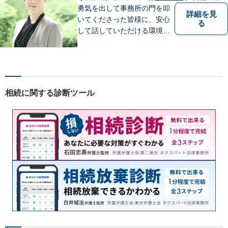
日相談可】
勇気を出して事務所の門を叩
詳細を見
いてくださった皆様に、安心
る
して話していただける環境を
提供したいと思っています。
一件一件を大切に、依頼者の
方と一緒に最適な解決策を考
え、丁寧にサポートしてまい
ります。
相続に関する診断ツール