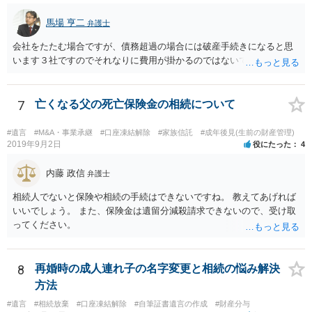
馬場 亨二
弁護士
会社をたたむ場合ですが、債務超過の場合には破産手続きになると思
います３社ですのでそれなりに費用が掛かるのではないでしょうか。
7
亡くなる父の死亡保険金の相続について
#遺言
#M&A・事業承継
#口座凍結解除
#家族信託
#成年後見(生前の財産管理)
2019年9月2日
役にたった
4
内藤 政信
弁護士
相続人でないと保険や相続の手続はできないですね。 教えてあげれば
いいでしょう。 また、保険金は遺留分減殺請求できないので、受け取
ってください。
8
再婚時の成人連れ子の名字変更と相続の悩み解決
方法
#遺言
#相続放棄
#口座凍結解除
#自筆証書遺言の作成
#財産分与