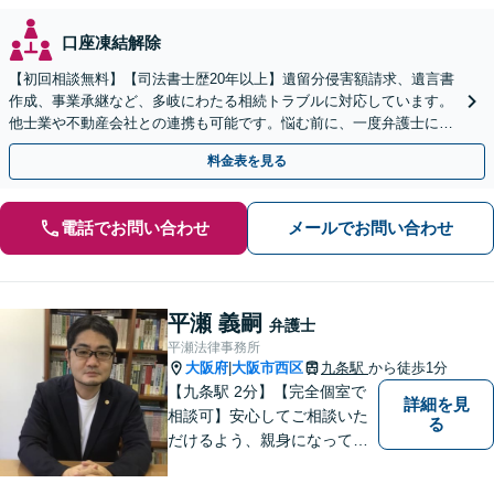
口座凍結解除
【初回相談無料】【司法書士歴20年以上】遺留分侵害額請求、遺言書
作成、事業承継など、多岐にわたる相続トラブルに対応しています。
他士業や不動産会社との連携も可能です。悩む前に、一度弁護士にご
相談ください。【電話相談可】【夜間・休日対応】
料金表を見る
電話でお問い合わせ
メールでお問い合わせ
平瀬 義嗣
弁護士
平瀬法律事務所
大阪府
大阪市西区
九条駅
から徒歩1分
|
【九条駅 2分】【完全個室で
詳細を見
相談可】安心してご相談いた
る
だけるよう、親身になってお
話を伺うこと、専門的な事で
もわかりやすい言葉でご説明