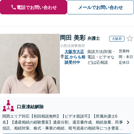
電話でお問い合わせ
メールでお問い合わせ
岡田 美彩
弁護士
大阪府
小西法律事務所
営業時
大阪市大正
面談方法(対面・
区
からも相
電話・ビデオな
間：本日
談受付中
ど)は応相談
定休日
口座凍結解除
関西エリア対応【初回相談無料】【ビデオ面談可】【所属弁護士6
名】【遺産相続の経験豊富】遺産分割、遺言書作成、相続放棄、民事
信託、相続対策、株式・事業の相続、暗号資産の相続等につき豊富な