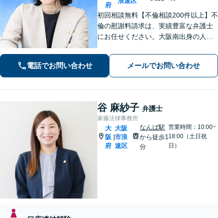
浪速区
府
初回相談無料【不倫相談200件以上】不
倫の慰謝料請求は、実績豊富な弁護士
にお任せください。大阪南出身の人情
派弁護士が対応【交通事故も強い】交
通事故に遭われてお困りの方はお気軽
電話でお問い合わせ
メールでお問い合わせ
にお電話ください【当日／夜間／休日
の相談可】
谷 麻紗子
弁護士
家藤法律事務所
なんば駅
営業時間：10:00~
大
大阪
18:00（土日祝
阪
市浪
から徒歩1
|
府
速区
日）
分