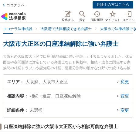
弁護士の方はこちら
ココナラへ
投稿する
探す
閲覧履歴
マイリスト
ログイン
ココナラ法律相談
大阪府で法律相談できる弁護士
大阪市で法律相談で
大阪市大正区の口座凍結解除に強い弁護士
大阪府の大阪市大正区で口座凍結解除に強い弁護士が1名見つかりました。休日
面談や夜間面談に対応している弁護士なども掲載中。相続・遺言に関係する家
族間の相続トラブルや認知症の相続、遺産分割等の細かな分野での絞り込み検
索もでき便利です。特に大正法律事務所の岡 英男弁護士のプロフィール情報や
弁護士費用、強みなどが注目されています。『大阪市大正区で土日や夜間に発
エリア
大阪府、大阪市大正区
変更
生した口座凍結解除のトラブルを今すぐに弁護士に相談したい』『口座凍結解
除のトラブル解決の実績豊富な近くの弁護士を検索したい』『初回相談無料で
相談内容
相続・遺言、口座凍結解除
変更
口座凍結解除を法律相談できる大阪市大正区内の弁護士に相談予約したい』な
どでお困りの相談者さんにおすすめです。
詳細条件
未選択
変更
口座凍結解除に強い大阪市大正区から相談可能な弁護士