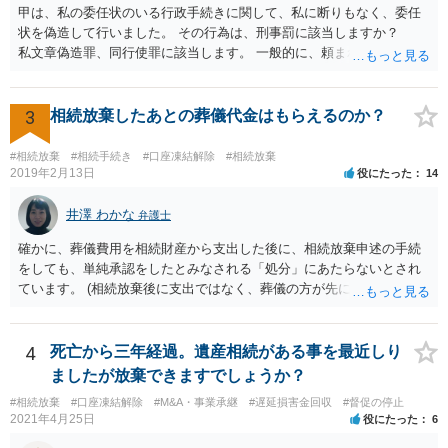
甲は、私の委任状のいる行政手続きに関して、私に断りもなく、委任
状を偽造して行いました。 その行為は、刑事罰に該当しますか？
私文章偽造罪、同行使罪に該当します。 一般的に、頼まれた（委任さ
れた）人は、行政に提出する委任状の署名を偽造できるのでしょう
か？ 委任状を偽造して使用することはまでは依頼の範囲ではない
ので できないと思います。
3
相続放棄したあとの葬儀代金はもらえるのか？
#相続放棄
#相続手続き
#口座凍結解除
#相続放棄
2019年2月13日
役にたった
14
井澤 わかな
弁護士
確かに、葬儀費用を相続財産から支出した後に、相続放棄申述の手続
をしても、単純承認をしたとみなされる「処分」にあたらないとされ
ています。 (相続放棄後に支出ではなく、葬儀の方が先に来るのが通常
だと思いますので、葬儀→葬儀費用を相続財産から支出→相続放棄申
述の手続ということだと思いますが) ただ、葬儀費用ならいくらでもよ
いということではなく、身分相応の、社会的儀式として当然認められ
4
死亡から三年経過。遺産相続がある事を最近しり
る程度の金額に留まると考えた方がよいです。 もし、相続人の皆さん
ましたが放棄できますでしょうか？
に葬儀費用を支出する経済力がなく、質素な葬儀を行った費用であれ
#相続放棄
#口座凍結解除
#M&A・事業承継
#遅延損害金回収
#督促の停止
ば相続財産から支出しても単純承認と認められない可能性が高いの
2021年4月25日
役にたった
6
で、相続放棄申述が受理される可能性も高いと思います。