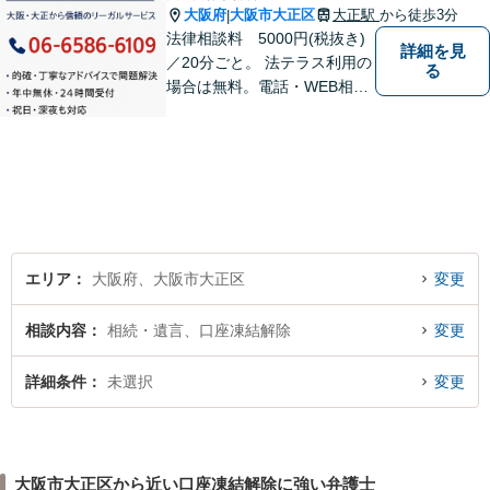
大阪府
大阪市大正区
大正駅
から徒歩3分
|
法律相談料 5000円(税抜き)
詳細を見
／20分ごと。 法テラス利用の
る
場合は無料。電話・WEB相談
にも対応。ご相談のみで終了
する方も多くいらっしゃいま
すのでご安心ください。当日
相談可能です。
エリア
大阪府、大阪市大正区
変更
相談内容
相続・遺言、口座凍結解除
変更
詳細条件
未選択
変更
大阪市大正区から近い口座凍結解除に強い弁護士