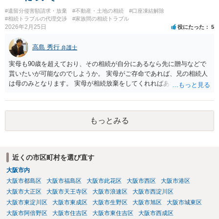
#遺留分侵害額請求・放棄
#不動産・土地の相続
#口座凍結解除
#相続トラブルの代理交渉
#家族間の相続トラブル
2026年2月25日
役にたった
5
高島 秀行
弁護士
実母も90歳を超えており、その相続が自分にあるなら先に贈与などで
貰いたいが可能なのでしようか。 実母がご存命であれば、兄の相続人
は母のみとなります。 実母が相続放棄をしてくれればあなた方兄弟及
び実母の子が相続人となります。 実母に連絡を取って話してみるほか
ないと思います。
もっとみる
近くの市区町村を選び直す
大阪市内
大阪市都島区
大阪市福島区
大阪市此花区
大阪市西区
大阪市港区
大阪市大正区
大阪市天王寺区
大阪市浪速区
大阪市西淀川区
大阪市東淀川区
大阪市東成区
大阪市生野区
大阪市旭区
大阪市城東区
大阪市阿倍野区
大阪市住吉区
大阪市東住吉区
大阪市西成区