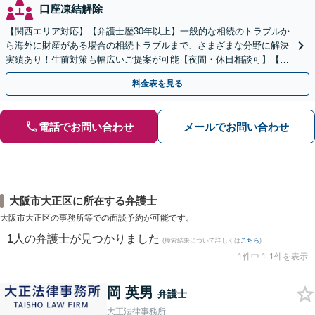
口座凍結解除
【関西エリア対応】【弁護士歴30年以上】一般的な相続のトラブルか
ら海外に財産がある場合の相続トラブルまで、さまざまな分野に解決
実績あり！生前対策も幅広いご提案が可能【夜間・休日相談可】【完
全個室】
料金表を見る
電話でお問い合わせ
メールでお問い合わせ
大阪市大正区に所在する弁護士
大阪市大正区の事務所等での面談予約が可能です。
1
人の弁護士が見つかりました
(検索結果について詳しくは
こちら
)
1件中 1-1件を表示
岡 英男
弁護士
大正法律事務所