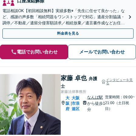
口座凍結解除
電話相談OK【初回相談無料】実績多数◉「先生に任せて良かった」な
ど、感謝の声多数「相続問題をワンストップで対応」遺産分割協議・
調停／不動産／遺留分侵害額請求／相続放棄／遺言書作成などお任
せ。司法書士・不動産業者などと連携可【休日・夜間対応】
料金表を見る
電話でお問い合わせ
メールでお問い合わせ
家藤 卓也
弁護
インタビューを見
る
士
家藤法律事務所
なんば駅
営業時間：09:00~
大
大阪
21:00（土日祝
阪
市浪
から徒歩1
|
府
速区
日）
分