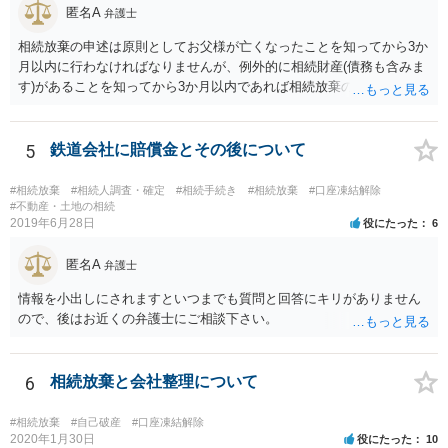
匿名A
弁護士
相続放棄の申述は原則としてお父様が亡くなったことを知ってから3か
月以内に行わなければなりませんが、例外的に相続財産(債務も含みま
す)があることを知ってから3か月以内であれば相続放棄の申述が認め
られる可能性もありますので、通知が届いたのが3か月以内の話なので
したら、早急に家裁に行って相続放棄の申述をしたい旨告げて必要な
書類を提出されることをおすすめいたします。 なお、お父様の債務が
5
鉄道会社に賠償金とその後について
他にもあるかもしれないというリスクを考えますと、相続放棄の申述
にあたっては、法テラスの無料相談等を利用して弁護士に相談するこ
#相続放棄
#相続人調査・確定
#相続手続き
#相続放棄
#口座凍結解除
とも十分考えられるかと存じます。また、ご記載いただいた事実関係
#不動産・土地の相続
2019年6月28日
役にたった
6
を拝見するかぎり、再婚相手のかたは既に相続放棄をされている可能
性があるかもしれません。
匿名A
弁護士
情報を小出しにされますといつまでも質問と回答にキリがありません
ので、後はお近くの弁護士にご相談下さい。
6
相続放棄と会社整理について
#相続放棄
#自己破産
#口座凍結解除
2020年1月30日
役にたった
10