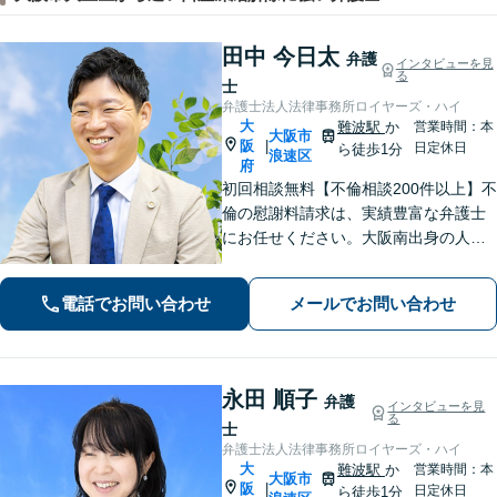
田中 今日太
弁護
インタビューを見
る
士
弁護士法人法律事務所ロイヤーズ・ハイ
大
難波駅
か
営業時間：本
大阪市
阪
|
日定休日
ら徒歩1分
浪速区
府
初回相談無料【不倫相談200件以上】不
倫の慰謝料請求は、実績豊富な弁護士
にお任せください。大阪南出身の人情
派弁護士が対応【交通事故も強い】交
通事故に遭われてお困りの方はお気軽
電話でお問い合わせ
メールでお問い合わせ
にお電話ください【当日／夜間／休日
の相談可】
永田 順子
弁護
インタビューを見
る
士
弁護士法人法律事務所ロイヤーズ・ハイ
大
難波駅
か
営業時間：本
大阪市
阪
|
日定休日
ら徒歩1分