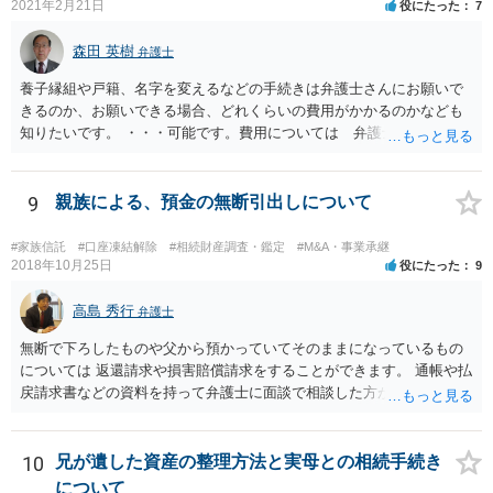
2021年2月21日
役にたった
7
森田 英樹
弁護士
養子縁組や戸籍、名字を変えるなどの手続きは弁護士さんにお願いで
きるのか、お願いできる場合、どれくらいの費用がかかるのかなども
知りたいです。 ・・・可能です。費用については 弁護士と直接面談
の上 内容を確認し 協議の上個別に契約によって決まることになっ
ています。 やはり、成人した子のことまでごちゃごちゃ考えず、自分
の事だけ考えるべきなのでしょうか ・・・お子さんの事をまで含め良
9
親族による、預金の無断引出しについて
い解決案があればお悩みになるのは当然と言えば当然のことです。 彼
と親子関係を結びたいと思っているが、名字は変えたくない・・・養
#家族信託
#口座凍結解除
#相続財産調査・鑑定
#M&A・事業承継
子縁組の必要があり 氏も変更することになります。 しかし 彼は成人
2018年10月25日
役にたった
9
しているとは言え、自分の子と私の連れ子、全て平等にしたいと希
望。もちろん私もそうできればと思います。 ・・・婚姻前の契約 あ
高島 秀行
弁護士
るいは 遺言書などで その意思を実現する方法はあります。 弁護
無断で下ろしたものや父から預かっていてそのままになっているもの
士に相談してみてください。
については 返還請求や損害賠償請求をすることができます。 通帳や払
戻請求書などの資料を持って弁護士に面談で相談した方がよいと思い
ます。
10
兄が遺した資産の整理方法と実母との相続手続き
について