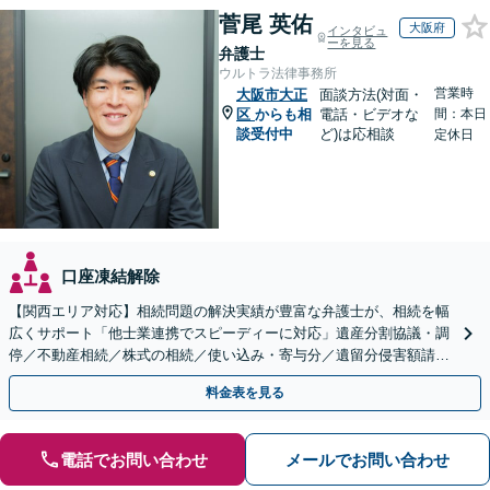
菅尾 英佑
大阪府
インタビュ
ーを見る
弁護士
ウルトラ法律事務所
営業時
大阪市大正
面談方法(対面・
区
からも相
電話・ビデオな
間：本日
談受付中
ど)は応相談
定休日
口座凍結解除
【関西エリア対応】相続問題の解決実績が豊富な弁護士が、相続を幅
広くサポート「他士業連携でスピーディーに対応」遺産分割協議・調
停／不動産相続／株式の相続／使い込み・寄与分／遺留分侵害額請求
／相続放棄（借金の相続）／遺言書作成
料金表を見る
電話でお問い合わせ
メールでお問い合わせ