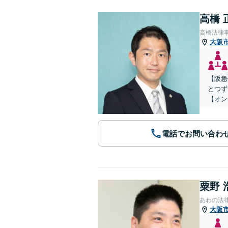
高橋 
高橋法律
大阪
【阪急
とつず
【オン
電話でお問い合わ
粟野 
あわの法
大阪