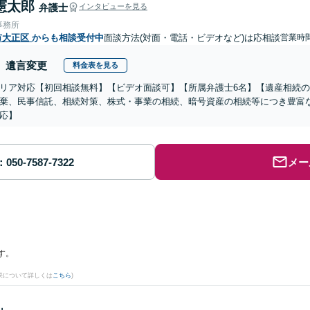
憲太郎
弁護士
インタビューを見る
事務所
市大正区
からも相談受付中
面談方法(対面・電話・ビデオなど)は応相談
営業時
遺言変更
料金表を見る
リア対応【初回相談無料】【ビデオ面談可】【所属弁護士6名】【遺産相続
棄、民事信託、相続対策、株式・事業の相続、暗号資産の相続等につき豊富
応】
メー
す。
果について詳しくは
こちら
)