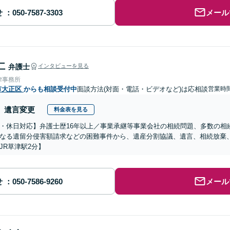
せ
メール
仁
弁護士
インタビューを見る
律事務所
市大正区
からも相談受付中
面談方法(対面・電話・ビデオなど)は応相談
営業時間
遺言変更
料金表を見る
・休日対応】弁護士歴16年以上／事業承継等事業会社の相続問題、多数の相
なる遺留分侵害額請求などの困難事件から、遺産分割協議、遺言、相続放棄
JR草津駅2分】
せ
メール