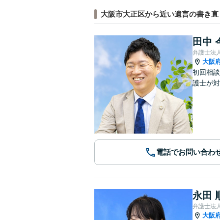
大阪市大正区から近い遺言の書き直
田中 
弁護士法
大阪
初回相談
護士が対
電話でお問い合わ
永田 
弁護士法
大阪