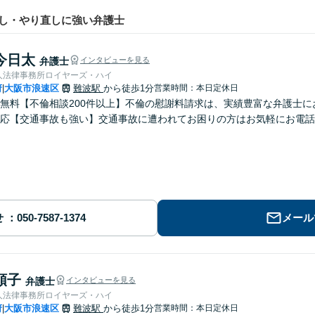
し・やり直しに強い弁護士
今日太
弁護士
インタビューを見る
人法律事務所ロイヤーズ・ハイ
府
大阪市浪速区
難波駅
から徒歩1分
営業時間：本日定休日
|
無料【不倫相談200件以上】不倫の慰謝料請求は、実績豊富な弁護士
応【交通事故も強い】交通事故に遭われてお困りの方はお気軽にお電話
せ
メール
順子
弁護士
インタビューを見る
人法律事務所ロイヤーズ・ハイ
府
大阪市浪速区
難波駅
から徒歩1分
営業時間：本日定休日
|