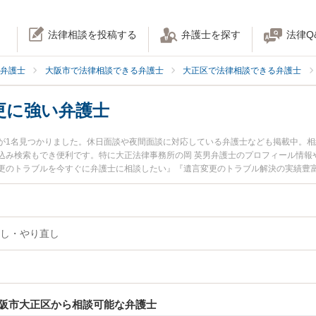
法律相談を投稿する
弁護士を探す
法律Q
弁護士
大阪市で法律相談できる弁護士
大正区で法律相談できる弁護士
更に強い弁護士
が1名見つかりました。休日面談や夜間面談に対応している弁護士なども掲載中。
込み検索もでき便利です。特に大正法律事務所の岡 英男弁護士のプロフィール情報
更のトラブルを今すぐに弁護士に相談したい』『遺言変更のトラブル解決の実績豊
弁護士に相談予約したい』などでお困りの相談者さんにおすすめです。
し・やり直し
阪市大正区から相談可能な弁護士