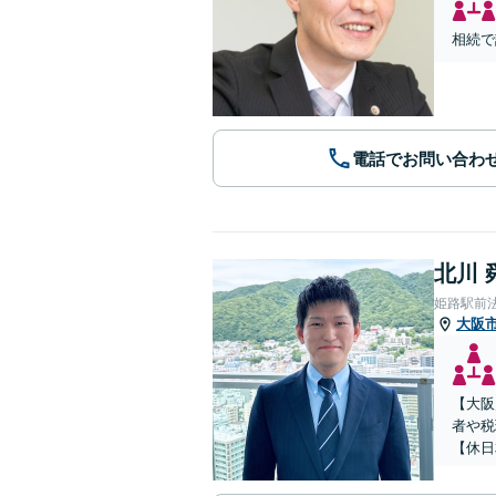
相続で
電話でお問い合わ
北川 
姫路駅前
大阪
【大阪
者や税
【休日