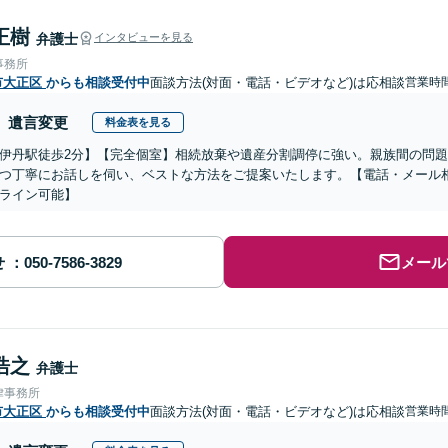
正樹
弁護士
インタビューを見る
事務所
市大正区
からも相談受付中
面談方法(対面・電話・ビデオなど)は応相談
営業時
遺言変更
料金表を見る
伊丹駅徒歩2分】【完全個室】相続放棄や遺産分割調停に強い。親族間の問
つ丁寧にお話しを伺い、ベストな方法をご提案いたします。【電話・メール
ライン可能】
せ
メール
浩之
弁護士
律事務所
市大正区
からも相談受付中
面談方法(対面・電話・ビデオなど)は応相談
営業時