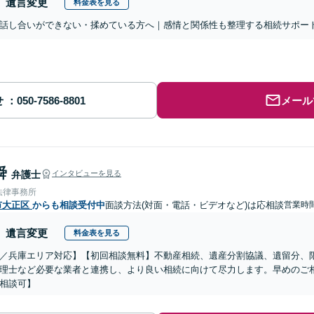
遺言変更
料金表を見る
話し合いができない・揉めている方へ｜感情と関係性も整理する相続サポー
せ
メール
舜
弁護士
インタビューを見る
法律事務所
市大正区
からも相談受付中
面談方法(対面・電話・ビデオなど)は応相談
営業時
遺言変更
料金表を見る
／兵庫エリア対応】【初回相談無料】不動産相続、遺産分割協議、遺留分、
理士など必要な業者と連携し、より良い相続に向けて尽力します。早めのご
相談可】