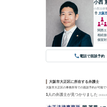
小西 
小西法律
大阪
関西エ
相続放
個室対
電話で面談予約
大阪市大正区に所在する弁護士
大阪市大正区の事務所等での面談予約が可能で
1
人の弁護士が見つかりました
(検索結