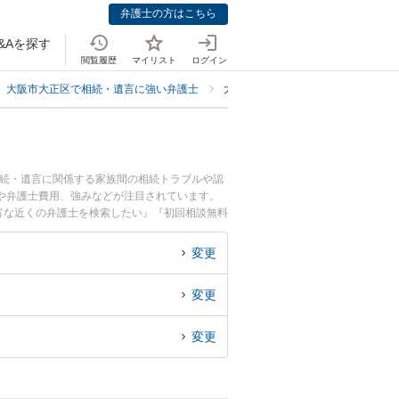
弁護士の方はこちら
&Aを探す
閲覧履歴
マイリスト
ログイン
大阪市大正区で相続・遺言に強い弁護士
大阪市大正区で遺言の書き直し・や
相続・遺言に関係する家族間の相続トラブルや認
や弁護士費用、強みなどが注目されています。
富な近くの弁護士を検索したい』『初回相談無料
変更
変更
変更