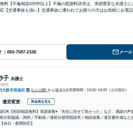
無料【不倫相談200件以上】不倫の慰謝料請求は、実績豊富な弁護士
応【交通事故も強い】交通事故に遭われてお困りの方はお気軽にお電話
せ
メール
紗子
弁護士
事務所
府
大阪市浪速区
なんば駅
から徒歩1分
営業時間：10:00~18:00（土日祝日）
|
遺言変更
料金表を見る
談OK【初回相談無料】実績多数◉「先生に任せて良かった」など、感謝の声
産分割協議・調停／不動産／遺留分侵害額請求／相続放棄／遺言書作成など
【休日・夜間対応】