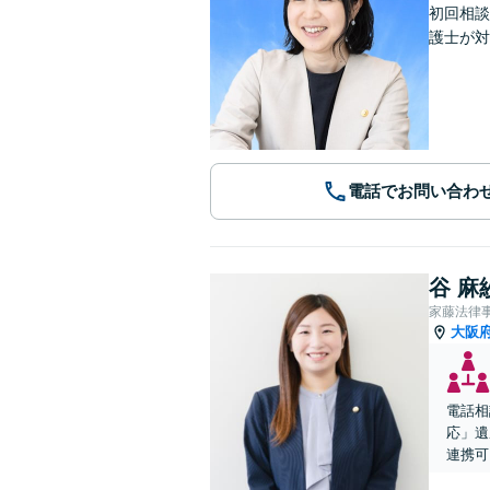
初回相談
護士が対
電話でお問い合わ
谷 麻
家藤法律
大阪
電話相
応」遺
連携可