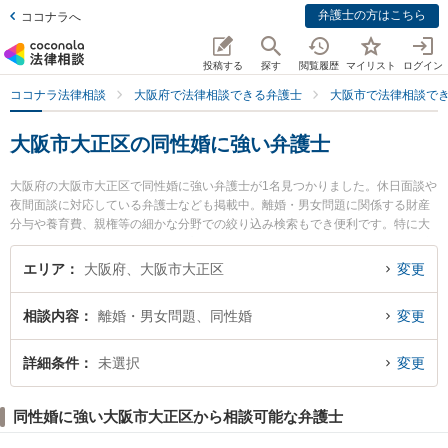
弁護士の方はこちら
ココナラへ
投稿する
探す
閲覧履歴
マイリスト
ログイン
ココナラ法律相談
大阪府で法律相談できる弁護士
大阪市で法律相談で
大阪市大正区の同性婚に強い弁護士
大阪府の大阪市大正区で同性婚に強い弁護士が1名見つかりました。休日面談や
夜間面談に対応している弁護士なども掲載中。離婚・男女問題に関係する財産
分与や養育費、親権等の細かな分野での絞り込み検索もでき便利です。特に大
正法律事務所の岡 英男弁護士のプロフィール情報や弁護士費用、強みなどが注
目されています。『大阪市大正区で土日や夜間に発生した同性婚のトラブルを
エリア
大阪府、大阪市大正区
変更
今すぐに弁護士に相談したい』『同性婚のトラブル解決の実績豊富な近くの弁
護士を検索したい』『初回相談無料で同性婚を法律相談できる大阪市大正区内
相談内容
離婚・男女問題、同性婚
変更
の弁護士に相談予約したい』などでお困りの相談者さんにおすすめです。
詳細条件
未選択
変更
同性婚に強い大阪市大正区から相談可能な弁護士