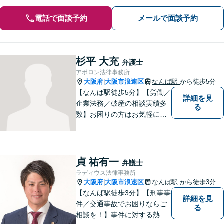
電話で面談予約
メールで面談予約
杉平 大充
弁護士
アポロン法律事務所
大阪府
大阪市浪速区
なんば駅
から徒歩5分
|
【なんば駅徒歩5分】【労働／
詳細を見
企業法務／破産の相談実績多
る
数】お困りの方はお気軽にご
相談ください。手遅れになら
ないよう適切に対処してまい
ります。
貞 祐有一
弁護士
ラディウス法律事務所
大阪府
大阪市浪速区
なんば駅
から徒歩3分
|
【なんば駅徒歩3分】【刑事事
詳細を見
件／交通事故でお困りならご
る
相談を！】事件に対する熱い