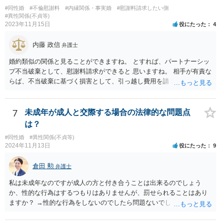
#同性婚
#不倫慰謝料
#内縁関係・事実婚
#慰謝料請求したい側
#異性関係(不貞等)
2023年11月15日
役にたった
4
内藤 政信
弁護士
婚約類似の関係と見ることができますね。 とすれば、パートナーシッ
プ不当破棄として、慰謝料請求ができると 思いますね。 相手が有責な
らば、不当破棄に基づく損害として、引っ越し費用を請 求できるよう
に思います。
7
未成年が成人と交際する場合の法律的な問題点
は？
#同性婚
#異性関係(不貞等)
2024年11月13日
役にたった
9
倉田 勲
弁護士
私は未成年なのですが成人の方と付き合うことは出来るのでしょう
か、性的な行為はするつもりはありませんが、罰せられることはあり
ますか？ →性的な行為をしないのでしたら問題ないでしょう