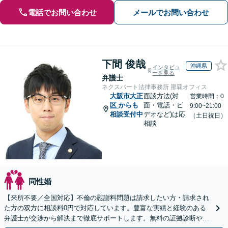
電話でお問い合わせ
メールでお問い合わせ
下間 俊哉
沖縄県
インタビュ
ーを見る
弁護士
ネクスパート法律事務所 那覇オフィス
大阪市大正
面談方法(対
営業時間：0
区
からも
面・電話・ビ
9:00~21:00
相談受付中
デオなど)は応
（土日祝日）
相談
同性婚
【来所不要／全国対応】不倫の慰謝料問題は請求したい方・請求され
た方の双方に相談料0円で対応しています。豊富な実績と経験のある
弁護士が交渉から解決まで徹底サポートします。無料の証拠診断や着