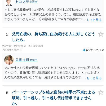
村山 大基
弁護士
＞もし支払義務が生じた場合、相続放棄すれば支払わなくても良くな
るのでしょうか…？ ①御父上の債務については、相続放棄すれば支払
わなくて構いませんが、 ②相談者さんご自身の義務については、契約
書そのもの（サインした推定相続人はどんな義務を負うのか）を見て
いないので何とも言えません。 そもそも、何の義務も負わないなら、
印鑑証明まで用意して推定相続人にサインさせる意味もないような気
5
父死亡後の、持ち家に住み続ける人に対してどう
がします。 もし何らかの義務を相続放棄しても負う内容だと困ります
したら。
ので、契約書の文面を持って、弁護士に相談に行かれることをお勧め
#同性婚
#相続放棄
#不倫慰謝料
します。
2020年4月24日
役にたった
2
佐藤 文昭
弁護士
その女性とお父様が再婚しているわけではないなら、ただの不法占拠
ですので、建物明け渡し請求訴訟を起こせば足ります。とくにお姉さ
んの相続放棄がしなくても、お姉さまと連名で訴訟をすればいいだけ
のことです。
6
パートナーシップを結ぶ直前の相手の不貞による
破局。引っ越し。引っ越し代は請求できません
か。