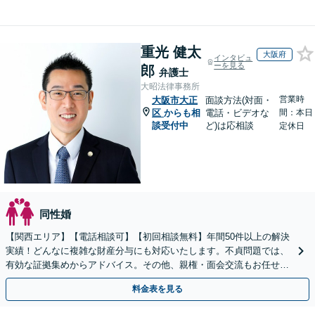
重光 健太
大阪府
インタビュ
ーを見る
郎
弁護士
大昭法律事務所
営業時
大阪市大正
面談方法(対面・
区
からも相
電話・ビデオな
間：本日
談受付中
ど)は応相談
定休日
同性婚
【関西エリア】【電話相談可】【初回相談無料】年間50件以上の解決
実績！どんなに複雑な財産分与にも対応いたします。不貞問題では、
有効な証拠集めからアドバイス。その他、親権・面会交流もお任せく
ださい【夜間・休日面談】【完全個室】【子連れ相談】
料金表を見る