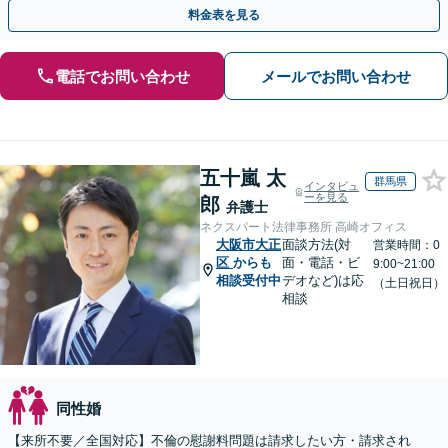
手金の返還保証もありますので安心してご相談ください。
料金表を見る
電話でお問い合わせ
メールでお問い合わせ
五十嵐 太
群馬県
インタビュ
ーを見る
郎
弁護士
ネクスパート法律事務所 高崎オフィス
大阪市大正
面談方法(対
営業時間：0
区
からも
面・電話・ビ
9:00~21:00
相談受付中
デオなど)は応
（土日祝日）
相談
同性婚
【来所不要／全国対応】不倫の慰謝料問題は請求したい方・請求され