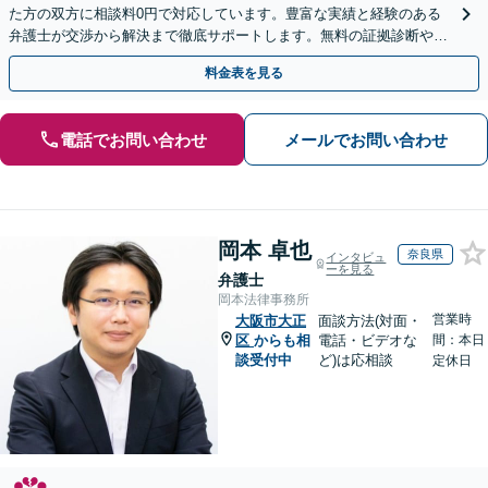
た方の双方に相談料0円で対応しています。豊富な実績と経験のある
弁護士が交渉から解決まで徹底サポートします。無料の証拠診断や着
手金の返還保証もありますので安心してご相談ください。
料金表を見る
電話でお問い合わせ
メールでお問い合わせ
岡本 卓也
奈良県
インタビュ
ーを見る
弁護士
岡本法律事務所
営業時
大阪市大正
面談方法(対面・
区
からも相
電話・ビデオな
間：本日
談受付中
ど)は応相談
定休日