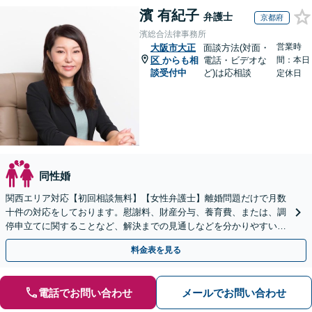
濱 有紀子
弁護士
京都府
濱総合法律事務所
営業時
大阪市大正
面談方法(対面・
区
からも相
電話・ビデオな
間：本日
談受付中
ど)は応相談
定休日
同性婚
関西エリア対応【初回相談無料】【女性弁護士】離婚問題だけで月数
十件の対応をしております。慰謝料、財産分与、養育費、または、調
停申立てに関することなど、解決までの見通しなどを分かりやすい言
葉で丁寧にご説明します【完全個室】【丸太町駅3分】
料金表を見る
電話でお問い合わせ
メールでお問い合わせ