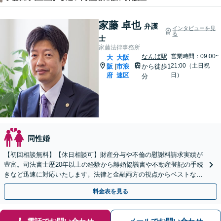
家藤 卓也
弁護
インタビューを見
る
士
家藤法律事務所
なんば駅
営業時間：09:00~
大
大阪
21:00（土日祝
阪
市浪
から徒歩1
|
府
速区
日）
分
同性婚
【初回相談無料】【休日相談可】財産分与や不倫の慰謝料請求実績が
豊富。司法書士歴20年以上の経験から離婚協議書や不動産登記の手続
きなど迅速に対応いたします。法律と金融両方の視点からベストな解
決案をご提案。お気軽にご相談ください。
料金表を見る