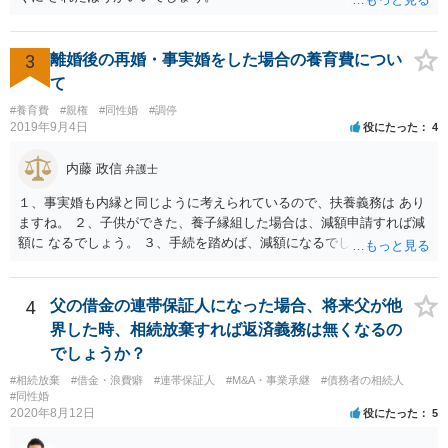
3
離婚後の再婚・事実婚をした場合の養育費につい
て
#養育費
#親権
#同性婚
#調停
2019年9月4日
役にたった
4
内藤 政信
弁護士
１、事実婚も内縁と同じように考えられているので、扶養義務は あり
ますね。 ２、子供ができた、養子縁組した場合は、減額申請すれば減
額に なるでしょう。 ３、手続を踏めば、減額になるでしょう。 ４、
それだけでは、減額はされないでしょう。 ５、養育費に影響はないで
しょう。 いろいろ議論のあるところですが、実務は上記のような運用
でしょう。
4
父の借金の連帯保証人になった場合、将来父が他
界した時、相続放棄すれば返済義務は無くなるの
でしょうか？
#相続放棄
#借金・浪費癖
#連帯保証人
#M&A・事業承継
#債務者の相続人
#同性婚
2020年8月12日
役にたった
5