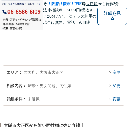
大阪府
大阪市大正区
大正駅
から徒歩3分
|
法律相談料 5000円(税抜き)
詳細を見
／20分ごと。 法テラス利用の
る
場合は無料。電話・WEB相談
にも対応。ご相談のみで終了
する方も多くいらっしゃいま
すのでご安心ください。当日
相談可能です。
エリア
大阪府、大阪市大正区
変更
相談内容
離婚・男女問題、同性婚
変更
詳細条件
未選択
変更
大阪市大正区から近い同性婚に強い弁護士