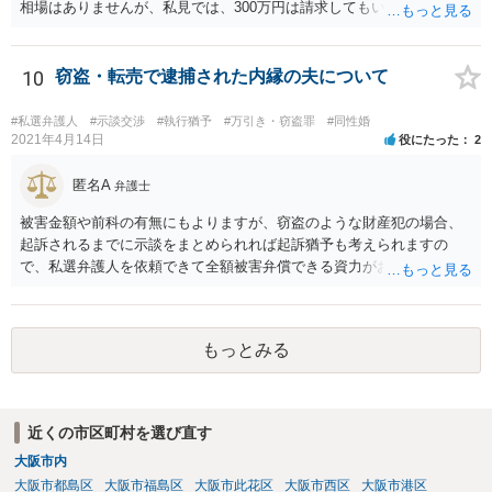
相場はありませんが、私見では、300万円は請求してもいいですね。
しかし、支払い能力の問題もあるので、支払うと言う気持ちが、なく
なるような条件では困るでしょう。 支払いの効果を高めるために、弁
護士を立ち合い人にするといいで しょう。 したがって、金額も含め
10
窃盗・転売で逮捕された内縁の夫について
て、条件については弁護士と話をするといい でしょう。 書面はどちら
が作っても構いません。 書類を作るには、少なくも、５５０００円
#私選弁護人
#示談交渉
#執行猶予
#万引き・窃盗罪
#同性婚
は、かかるでしょう。
2021年4月14日
役にたった
2
匿名A
弁護士
被害金額や前科の有無にもよりますが、窃盗のような財産犯の場合、
起訴されるまでに示談をまとめられれば起訴猶予も考えられますの
で、私選弁護人を依頼できて全額被害弁償できる資力がお有りなので
あれば、信頼できそうな弁護士を探して一度相談されることをおすす
めいたします。起訴されてしまうと前科はついてしまう可能性が極め
て高いので、被害金額はさほど大きくなく初犯で起訴猶予の可能性が
もっとみる
あり得る事案なのであれば、起訴までの弁護活動が極めて重要です。
もちろん国選弁護人であってもできるかぎり最善を尽くす弁護士が大
多数だとは思いますが、特に被害件数が多いようなケースですと、一
般論としては私選弁護人に頼んだ方がどうしても使える時間が多くな
近くの市区町村を選び直す
り、示談をまとめられる可能性が高くなる傾向は否定できないように
大阪市内
思われます。
大阪市都島区
大阪市福島区
大阪市此花区
大阪市西区
大阪市港区