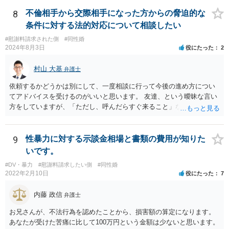
8
不倫相手から交際相手になった方からの脅迫的な
条件に対する法的対応について相談したい
#慰謝料請求された側
#同性婚
2024年8月3日
役にたった
2
村山 大基
弁護士
依頼するかどうかは別にして、一度相談に行って今後の進め方につい
てアドバイスを受けるのがいいと思います。 友達、という曖昧な言い
方をしていますが、「ただし、呼んだらすぐ来ること」などと条件を
つけているあたり、 今後も何かしら行ってきそうなので、おっしゃる
通り関わりを断つ方向がいいと思います。
9
性暴力に対する示談金相場と書類の費用が知りた
いです。
#DV・暴力
#慰謝料請求したい側
#同性婚
2022年2月10日
役にたった
7
内藤 政信
弁護士
お兄さんが、不法行為を認めたことから、損害額の算定になります。
あなたが受けた苦痛に比して100万円という金額は少ないと思います。