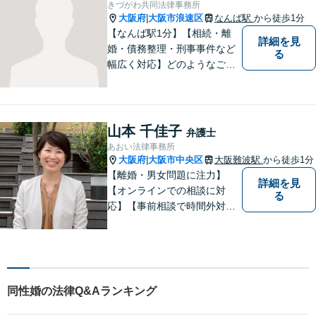
きづがわ共同法律事務所
大阪府
大阪市浪速区
なんば駅
から徒歩1分
|
【なんば駅1分】【相続・離
詳細を見
婚・債務整理・刑事事件など
る
幅広く対応】どのようなご相
談でも、お一人おひとりのお
気持ちに寄り添い、分かりや
すい説明と丁寧な対応を心が
けています。一緒に解決への
山本 千佳子
弁護士
道筋を考えてまいります。
あおい法律事務所
大阪府
大阪市中央区
大阪難波駅
から徒歩1分
|
【離婚・男女問題に注力】
詳細を見
【オンラインでの相談に対
る
応】【事前相談で時間外対応
可能】財産分与/養育費/親権/
慰謝料/離婚後の生活設計/面会
交流などあらゆる離婚男女問
題に注力しております。今ま
での知識や経験を強みに、皆
同性婚の法律Q&Aランキング
様をサポートいたします。