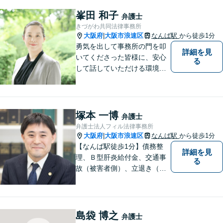
えるように心がけています。
クライアントの話を丁寧に聞
峯田 和子
弁護士
き、意思疎通を測った上で最
きづがわ共同法律事務所
適な解決策を提示します。
大阪府
大阪市浪速区
なんば駅
から徒歩1分
|
勇気を出して事務所の門を叩
詳細を見
いてくださった皆様に、安心
る
して話していただける環境を
提供したいと思っています。
一件一件を大切に、依頼者の
方と一緒に最適な解決策を考
え、丁寧にサポートしてまい
塚本 一博
弁護士
ります。
弁護士法人フィル法律事務所
大阪府
大阪市浪速区
なんば駅
から徒歩1分
|
【なんば駅徒歩1分】債務整
詳細を見
理、Ｂ型肝炎給付金、交通事
る
故（被害者側）、立退き（借
主側）のご相談なら、フィル
法律事務所へ！優しくご対応
いたしますので、お気軽にご
連絡ください！
島袋 博之
弁護士