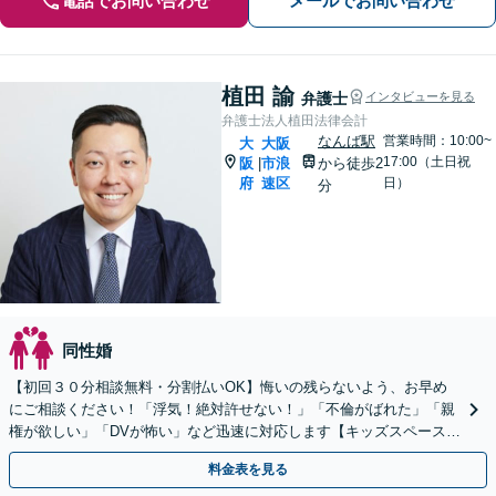
電話でお問い合わせ
メールでお問い合わせ
植田 諭
弁護士
インタビューを見る
弁護士法人植田法律会計
なんば駅
営業時間：10:00~
大
大阪
17:00（土日祝
阪
市浪
から徒歩2
|
府
速区
日）
分
同性婚
【初回３０分相談無料・分割払いOK】悔いの残らないよう、お早め
にご相談ください！「浮気！絶対許せない！」「不倫がばれた」「親
権が欲しい」「DVが怖い」など迅速に対応します【キッズスペース完
備】【Google口コミ高評価⭐️】
料金表を見る