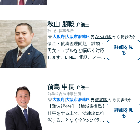
想いと粘り強さを武器に、皆
様に穏やかな生活を提供すべ
く尽力します。依頼者目線で
の弁護を大切にしておりま
秋山 朋毅
弁護士
す。【LINEやメールの問い合
秋山法律事務所
わせ可】
大阪府
大阪市浪速区
なんば駅
から徒歩2分
|
借金・債務整理問題、離婚・
詳細を見
男女トラブルなど幅広く対応
る
します。LINE、電話、メー
ル、オンライン面談など、使
い慣れたツールで肩の力を抜
いてご相談を！依頼者の負担
をできるだけ少なく！相談し
前島 申長
弁護士
やすい環境づくりに努め、納
前島綜合法律事務所
得できる解決を目指します！
大阪府
大阪市浪速区
難波駅
から徒歩4分
|
【難波駅4分】【地域密着型】
詳細を見
仕事をする上で、法律論に拘
る
泥することなく全体のバラン
ス論やどのような解決が依頼
者にとってベストかを常に考