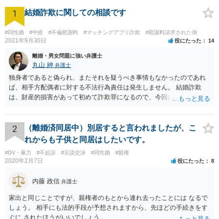
1
結婚詐欺に関しての相談です
#同性婚
#中絶
#不倫慰謝料
#マッチングアプリ詐欺
#慰謝料請求された側
2021年9月30日
役にたった
14
離婚・男女問題に強い弁護士
丸山 紳
弁護士
独身者であると偽られ、またそれを疑うべき事情もなかったのであれ
ば、相手方配偶者に対する不法行為責任は発生しません。 結婚詐欺
は、財産的損害があって初めて詐欺罪になるので、今回は該当しませ
ん。 貞操権侵害は、既婚者であることを偽られていて、その上既婚者
であることを知っていれば交際しなかったといえる場合に、慰謝料請
求が可能です。 LINEなどで、結婚を当然の前提にした関係だったこと
2
（離婚済同居中）別居すると言われましたが、こ
を立証できる場合は、請求は可能と考えます。
れからも子供と同居はしたいです。
#DV・暴力
#不起訴
#示談交渉
#同性婚
#親権
2020年2月7日
役にたった
8
内藤 政信
弁護士
家出と同じことですが、親権者のもとから連れ去ったことには なるで
しょう。 相手にも法的手段が予想されますから、先ほどの手続きをす
ぐに されたほうがいいでしょう。