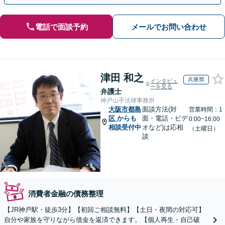
電話で面談予約
メールでお問い合わせ
津田 和之
兵庫県
インタビュ
ーを見る
弁護士
神戸山手法律事務所
大阪市都島
面談方法(対
営業時間：1
区
からも
面・電話・ビデ
0:00~16:00
相談受付中
オなど)は応相
（土曜日）
談
消費者金融の債務整理
【JR神戸駅・徒歩3分】【初回ご相談無料】【土日・夜間の対応可】
自分や家族を守りながら借金を返済できます。【個人再生・自己破