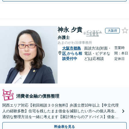
神永 夕貴
大阪府
インタビュ
ーを見る
弁護士
あまのがわ法律事務所
営業時
大阪市都島
面談方法(対面・
区
からも相
電話・ビデオな
間：本日
談受付中
ど)は応相談
定休日
消費者金融の債務整理
関西エリア対応【初回相談３０分無料】弁護士歴10年以上【申立代理
人の経験多数】住宅を残したまま借金を減額したい方への個人再生、
適切な整理方法を一緒に考えます【家計簿からのアドバイス】借金を
繰り返さない生活再建を目指しましょう。
料金表を見る