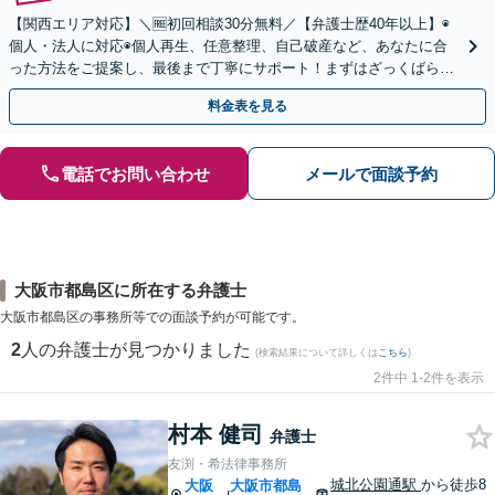
【関西エリア対応】＼🆓初回相談30分無料／【弁護士歴40年以上】◉
個人・法人に対応◉個人再生、任意整理、自己破産など、あなたに合
った方法をご提案し、最後まで丁寧にサポート！まずはざっくばらん
にお話ししましょう◉お気軽にご相談ください
料金表を見る
電話でお問い合わせ
メールで面談予約
大阪市都島区に所在する弁護士
大阪市都島区の事務所等での面談予約が可能です。
2
人の弁護士が見つかりました
(検索結果について詳しくは
こちら
)
2件中 1-2件を表示
村本 健司
弁護士
友渕・希法律事務所
城北公園通駅
から徒歩8
大阪
大阪市都島