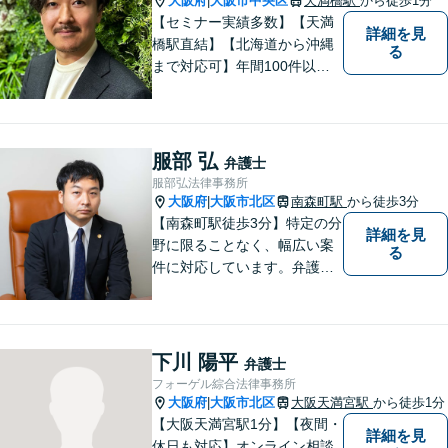
大阪府
大阪市中央区
天満橋駅
から徒歩1分
|
【セミナー実績多数】【天満
詳細を見
橋駅直結】【北海道から沖縄
る
まで対応可】年間100件以上
の男女トラブルに対応。共感
重視の手厚いサポートで安
心！交通事故案件も分かりや
すくご説明します【土日対応
服部 弘
弁護士
可】【電話・メール・LINEで
服部弘法律事務所
面談予約可】
大阪府
大阪市北区
南森町駅
から徒歩3分
|
【南森町駅徒歩3分】特定の分
詳細を見
野に限ることなく、幅広い案
る
件に対応しています。弁護士
へのご相談が初めての方でも
安心していただけるよう、丁
寧に向き合ってまいります。
まずはお気軽にご相談くださ
下川 陽平
弁護士
い。
フォーゲル綜合法律事務所
大阪府
大阪市北区
大阪天満宮駅
から徒歩1分
|
【大阪天満宮駅1分】【夜間・
詳細を見
休日も対応】オンライン相談