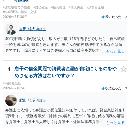
#詐欺被害での債務
#自己破産
#任意整理
#個人再生
#消費者金融
#借金返済の相談・交渉
2026年7月30日
役にたった
2
吉田 雄大
弁護士
400万円近く負債があり、収入が手取り16万円ほどでしたら、自己破産
手続を選ぶのが最善と思います。夫さんが債務整理中であるならば尚
更ですし、場合によってはご夫婦とも自己破産を選択する方法もある
と思います。
4
息子の借金問題で消費者金融が自宅にくるのをや
めさせる方法はないですか？
#消費者金融
2026年7月24日
役にたった
3
肥田 弘昭
弁護士
弁護士に依頼して弁護士が受任通知を送付していれば、貸金業法21条1
項9号（九 債務者等が、貸付けの契約に基づく債権に係る債務の処理
を弁護士、弁護士法人若しくは弁護士・外国法事務弁護士共同法人若
しくは司法書士若しくは司法書士法人（以下この号において「弁護士