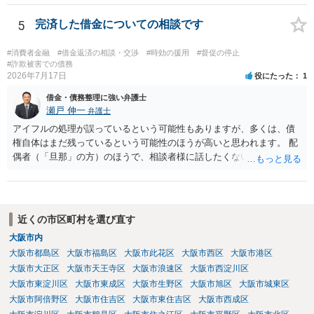
等」という。）に委託し、又はその処理のため必要な裁判所における
民事事件に関する手続をとり、弁護士等又は裁判所から書面によりそ
5
完済した借金についての相談です
の旨の通知があつた場合において、正当な理由がないのに、債務者等
に対し、電話をかけ、電報を送達し、若しくはファクシミリ装置を用
#消費者金融
#借金返済の相談・交渉
#時効の援用
#督促の停止
いて送信し、又は訪問する方法により、当該債務を弁済することを要
#詐欺被害での債務
2026年7月17日
役にたった
1
求し、これに対し債務者等から直接要求しないよう求められたにもか
かわらず、更にこれらの方法で当該債務を弁済することを要求するこ
借金・債務整理に強い弁護士
と。）に違反しています。監督官庁に行政処分を求める、裁判所に仮
瀬戸 伸一
弁護士
処分申請、不退去罪が成立すれば警察に通報などの対応が考えられま
アイフルの処理が誤っているという可能性もありますが、多くは、債
す。ご参考にしてください。
権自体はまだ残っているという可能性のほうが高いと思われます。 配
偶者（「旦那」の方）のほうで、相談者様に話したくない事情等もあ
るのではないかと推察いたします。 長期間経過していれば、消滅時効
援用という方法も取れる可能性があるため、御主人に法律事務所に相
談にいくように説得されてはどうでしょうか。相談者様が一緒だと話
せない事情もあるかもしれないのでおひとりで行ってもらうほうがい
近くの市区町村を選び直す
いかもしれません。 配偶者の債務がある状態で配偶者が亡くなると債
大阪市内
務を相談者様が相続するという状態になる（相続放棄などの亡くなっ
大阪市都島区
大阪市福島区
大阪市此花区
大阪市西区
大阪市港区
てからの方法もありますが）ため、相談者様にも関係することだとし
て相談にいくようにお話してみてはどうでしょうか。
大阪市大正区
大阪市天王寺区
大阪市浪速区
大阪市西淀川区
大阪市東淀川区
大阪市東成区
大阪市生野区
大阪市旭区
大阪市城東区
大阪市阿倍野区
大阪市住吉区
大阪市東住吉区
大阪市西成区