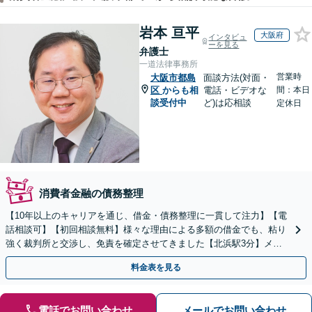
岩本 亘平
大阪府
インタビュ
ーを見る
弁護士
一道法律事務所
営業時
大阪市都島
面談方法(対面・
区
からも相
電話・ビデオな
間：本日
談受付中
ど)は応相談
定休日
消費者金融の債務整理
【10年以上のキャリアを通じ、借金・債務整理に一貫して注力】【電
話相談可】【初回相談無料】様々な理由による多額の借金でも、粘り
強く裁判所と交渉し、免責を確定させてきました【北浜駅3分】メリ
ットやデメリットを分かりやすく説明
料金表を見る
電話でお問い合わせ
メールでお問い合わせ