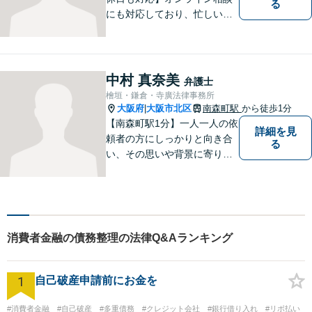
る
にも対応しており、忙しい方
でも気軽にご相談いただけま
す。どんな問題にも粘り強く
向き合い、最良の結果を導き
出せるよう全力を尽くして参
中村 真奈美
弁護士
ります！企業法務から個人ト
檜垣・鎌倉・寺廣法律事務所
ラブルまで幅広く対応。【完
大阪府
大阪市北区
南森町駅
から徒歩1分
|
全個室で相談】
【南森町駅1分】一人一人の依
詳細を見
頼者の方にしっかりと向き合
る
い、その思いや背景に寄り添
った解決を目指しています。
法律の知識を磨くだけでな
く、分かりやすく丁寧な説明
を心がけ、安心してご相談い
ただける存在でありたいと考
消費者金融の債務整理の法律Q&Aランキング
えています。
1
自己破産申請前にお金を
#消費者金融
#自己破産
#多重債務
#クレジット会社
#銀行借り入れ
#リボ払い