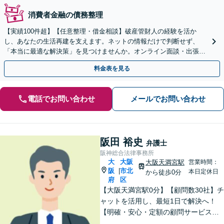
消費者金融の債務整理
【実績100件超】【任意整理・借金相談】破産管財人の経験を活か
し、あなたの生活再建を支えます。ネットの情報だけで判断せず、
「本当に最適な解決策」を見つけませんか。オンライン面談・出張対
応も柔軟。一人で悩まず、まずは声をお聞かせください。
料金表を見る
電話でお問い合わせ
メールでお問い合わせ
阪田 裕史
弁護士
阪神総合法律事務所
大
大阪
大阪天満宮駅
営業時間：
阪
市北
|
本日定休日
から徒歩0分
府
区
【大阪天満宮駅0分】【顧問数30社】チ
ャットを活用し、最短1日で解決へ！
【明確・安心・定額の顧問サービス】
フットワークの軽さを活かし、現場の