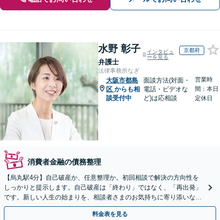
水野 彰子
京都府
インタビュ
ーを見る
弁護士
法律事務所なぎ
営業時
大阪市都島
面談方法(対面・
区
からも相
電話・ビデオな
間：本日
談受付中
ど)は応相談
定休日
消費者金融の債務整理
【烏丸駅4分】自己破産か、任意整理か。初回相談で解決の方向性を
しっかりと提示します。自己破産は「終わり」ではなく、「再出発」
です。新しい人生の始まりを、相談者さまのお気持ちに寄り添いなが
らサポートします【初回相談無料】【法テラス利用可】
料金表を見る