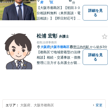
|
府
区
分
【大阪市都島区】【初回３０
詳細を見
分相談料無料（来所面談・電
る
話相談）】【即日対応可】
【都島駅・城北公園通駅】
【高倉町三丁目バス停徒歩１
分】【当日・夜間・休日相談
松浦 宏彰
弁護士
可】刑事事件/相続問題/離婚問
都島法律事務所
題など経験と知識をもとに、
大阪府
大阪市都島区
野江内代駅
から徒歩3分
|
依頼者様の不安を解消し、問
【都島区で地域密着型の法律
詳細を見
題解決へ導きます
相談】相続・交通事故・債務
る
整理に注力する弁護士が親身
に対応。費用や手続きを明確
に説明し、あなたの不安を解
消します。大阪市都島区の皆
様、まずはお気軽にご連絡く
ださい。初回面談予約受付中
エリア
大阪府、大阪市都島区
変更