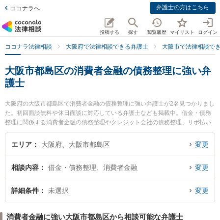
弁護士の方はこちら
ココナラへ
投稿する
探す
閲覧履歴
マイリスト
ログイン
ココナラ法律相談
大阪府で法律相談できる弁護士
大阪市で法律相談で
大阪市都島区の消費者金融の債務整理に強い弁
護士
大阪府の大阪市都島区で消費者金融の債務整理に強い弁護士が2名見つかりまし
た。初回面談無料や休日面談に対応している弁護士なども掲載中。借金・債務
整理に関係する消費者金融の債務整理やクレジット会社の債務整理、リボ払い
の債務整理等の細かな分野での絞り込み検索もでき便利です。特に友渕・希法
律事務所の村本 健司弁護士や都島法律事務所の松浦 宏彰弁護士のプロフィール
エリア
大阪府、大阪市都島区
変更
情報や弁護士費用、強みなどが注目されています。『大阪市都島区で土日や夜
間に発生した消費者金融の債務整理のトラブルを今すぐに弁護士に相談した
相談内容
借金・債務整理、消費者金融
変更
い』『消費者金融の債務整理のトラブル解決の実績豊富な近くの弁護士を検索
したい』『初回相談無料で消費者金融の債務整理を法律相談できる大阪市都島
区内の弁護士に相談予約したい』などでお困りの相談者さんにおすすめです。
詳細条件
未選択
変更
消費者金融に強い大阪市都島区から相談可能な弁護士