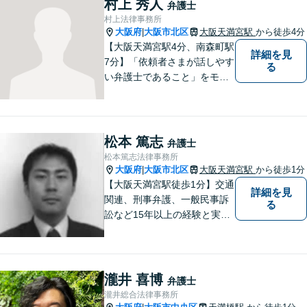
村上 秀人
弁護士
村上法律事務所
大阪府
大阪市北区
大阪天満宮駅
から徒歩4分
|
【大阪天満宮駅4分、南森町駅
詳細を見
7分】「依頼者さまが話しやす
る
い弁護士であること」をモッ
トーに、誠心誠意対応いたし
ます。不安を少しでも解消し
ていただけるよう、ゆっくり
と丁寧に説明していきますの
松本 篤志
弁護士
で、法律相談が初めての方で
松本篤志法律事務所
も安心してお問合せくださ
大阪府
大阪市北区
大阪天満宮駅
から徒歩1分
|
い。
【大阪天満宮駅徒歩1分】交通
詳細を見
関連、刑事弁護、一般民事訴
る
訟など15年以上の経験と実績
がございます。お困りの方
は、お気軽にご相談くださ
い。
瀧井 喜博
弁護士
瀧井総合法律事務所