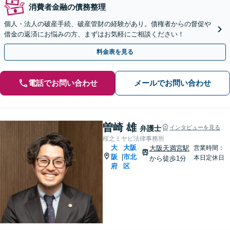
消費者金融の債務整理
個人・法人の破産手続、破産管財の経験があり。債権者からの督促や
借金の返済にお悩みの方、まずはお気軽にご相談ください！
料金表を見る
電話でお問い合わせ
メールでお問い合わせ
曽崎 雄
弁護士
インタビューを見る
桜之ミヤビ法律事務所
大
大阪
大阪天満宮駅
営業時間：
阪
市北
|
本日定休日
から徒歩1分
府
区