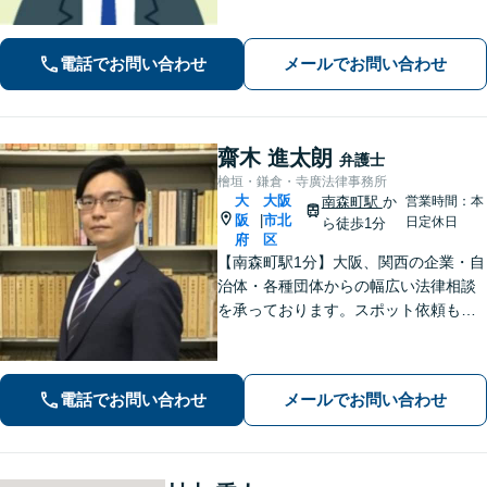
声を直接聞いて早期解決へ尽力。経営
者さまの負担を減らし、皆さまにとっ
電話でお問い合わせ
メールでお問い合わせ
て最善の解決を目指します【休日・夜
間対応】
齋木 進太朗
弁護士
檜垣・鎌倉・寺廣法律事務所
大
大阪
南森町駅
か
営業時間：本
阪
市北
|
日定休日
ら徒歩1分
府
区
【南森町駅1分】大阪、関西の企業・自
治体・各種団体からの幅広い法律相談
を承っております。スポット依頼も可
能。「かかりつけ弁護士」として、経
営者さまに頼っていただけるよう、真
心を込めて取り組んでまいります【電
電話でお問い合わせ
メールでお問い合わせ
話・WEB面談可】【セカンドオピニオ
ン可】