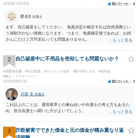
2026年7月22日
役にたった
8
匿名B
弁護士
まず、自己破産をしてください。 免責決定が確定すれば自然債務とい
う強制力のない債務になります。 つまり、免責確定後であれば、お姉
さんにだけ２万円支払っても問題ありません。
2
自己破産中に不用品を売却しても問題ないか？
#消費者金融
#自己破産
#クレジット会社
#銀行借り入れ
#奨学金
#個人・プライベート
2026年8月1日
役にたった
3
川添 圭
弁護士
これ以上のことは、運用基準との兼ね合いや弁護士の考え方もあるた
め、担当弁護士へ聞いた方がよいでしょう。
3
詐欺被害でできた借金と元の借金が積み重なり返
済困難