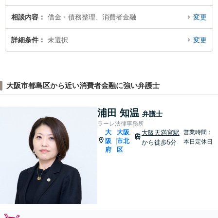
相談内容
借金・債務整理、消費者金融
変更
詳細条件
未選択
変更
大阪市都島区から近い消費者金融に強い弁護士
浦田 知温
弁護士
ラーレ法律事務所
大
大阪
大阪天満宮駅
営業時間：
阪
市北
|
本日定休日
から徒歩5分
府
区