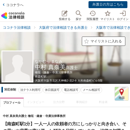
弁護士の方はこちら
ココナラへ
投稿する
探す
閲覧履歴
マイリスト
ログイン
ココナラ法律相談
大阪府で法律相談できる弁護士
大阪市で法律相談で
マイリストに入れる
なかむら まなみ
中村 真奈美
弁護士
檜垣・鎌倉・寺廣法律事務所
南森町駅
大阪府
大阪市北区天神橋2-北2-6 大和南森町ビル5階
対応体制
法テラス利用可
休日面談可
電話相談可
メール相談可
インタビュー
注力分野
事例紹介
料金表
プロフィール
中村 真奈美弁護士 檜垣・鎌倉・寺廣法律事務所
【南森町駅1分】一人一人の依頼者の方にしっかりと向き合い、そ