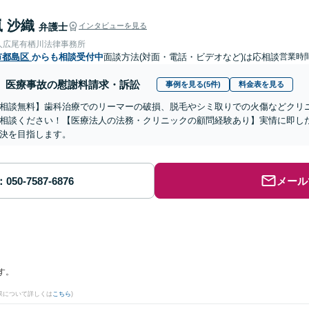
 沙織
弁護士
インタビューを見る
人広尾有栖川法律事務所
市都島区
からも相談受付中
面談方法(対面・電話・ビデオなど)は応相談
営業時
医療事故の慰謝料請求・訴訟
事例を見る(5件)
料金表を見る
相談無料】歯科治療でのリーマーの破損、脱毛やシミ取りでの火傷などクリ
相談ください！【医療法人の法務・クリニックの顧問経験あり】実情に即し
決を目指します。
メール
す。
果について詳しくは
こちら
)