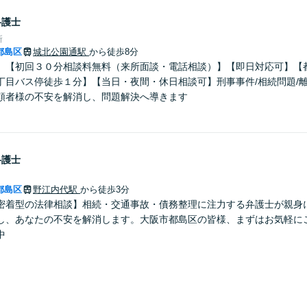
弁護士
所
都島区
城北公園通駅
から徒歩8分
】【初回３０分相談料無料（来所面談・電話相談）】【即日対応可】【
丁目バス停徒歩１分】【当日・夜間・休日相談可】刑事事件/相続問題/
頼者様の不安を解消し、問題解決へ導きます
弁護士
都島区
野江内代駅
から徒歩3分
密着型の法律相談】相続・交通事故・債務整理に注力する弁護士が親身
し、あなたの不安を解消します。大阪市都島区の皆様、まずはお気軽に
中