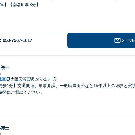
室】【南森町駅3分】
メール
弁護士
所
北区
大阪天満宮駅
から徒歩1分
徒歩1分】交通関連、刑事弁護、一般民事訴訟など15年以上の経験と実
気軽にご相談ください。
弁護士
所