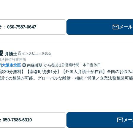
せ
メール
望
弁護士
インタビューを見る
川法律特許事務所
府
大阪市北区
南森町駅
から徒歩1分
営業時間：本日定休日
|
談30分無料】【南森町徒歩1分】【外国人弁護士が在籍】全国のお悩みを
話での相談が可能。グローバルな離婚・相続／労働／企業法務相談可能
メー