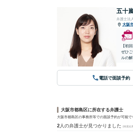
五十嵐
弁護士法
大阪
【初回
ぜひご
ルの解
電話で面談予約
大阪市都島区に所在する弁護士
大阪市都島区の事務所等での面談予約が可能で
2
人の弁護士が見つかりました
(検索結