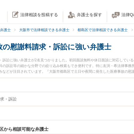
法律相談を投稿する
弁護士を探す
法律Q
弁護士
大阪市で法律相談できる弁護士
都島区で法律相談できる弁護士
故の慰謝料請求・訴訟に強い弁護士
・訴訟に強い弁護士が2名見つかりました。初回面談無料や休日面談に対応してい
科の訴訟等の細かな分野での絞り込み検索もでき便利です。特に友渕・希法律事務所
みなどが注目されています。『大阪市都島区で土日や夜間に発生した医療事故の慰
ラブル解決の実績豊富な近くの弁護士を検索したい』『初回相談無料で医療事故の
相談者さんにおすすめです。
求・訴訟
区から相談可能な弁護士