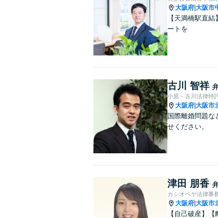
大阪府
大阪市
|
【天満橋駅直結
ートを
古川 智祥
小原・古川法律特
大阪府
大阪市
|
国際離婚問題な
せください。
津田 朋香
カシオペヤ法律事
大阪府
大阪市
|
【自己破産】【