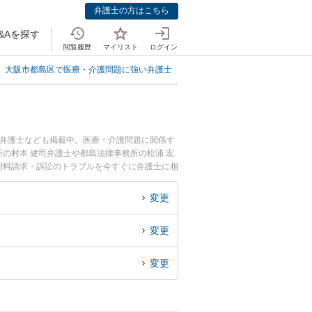
弁護士の方はこちら
&Aを探す
閲覧履歴
マイリスト
ログイン
大阪市都島区で医療・介護問題に強い弁護士
大阪市都島区で慰謝料請求・訴
る弁護士なども掲載中。医療・介護問題に関係す
の村本 健司弁護士や都島法律事務所の松浦 宏
謝料請求・訴訟のトラブルを今すぐに弁護士に相
慰謝料請求・訴訟を法律相談できる大阪市都島区
変更
変更
変更