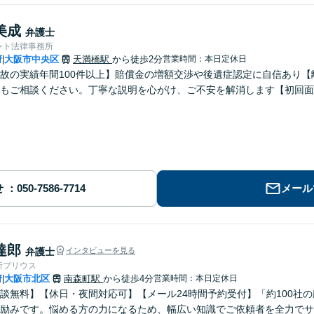
美成
弁護士
ント法律事務所
府
大阪市中央区
天満橋駅
から徒歩2分
営業時間：本日定休日
|
故の実績年間100件以上】賠償金の増額交渉や後遺症認定に自信あり
もご相談ください。丁寧な説明を心がけ、ご不安を解消します【初回面
せ
メール
達郎
弁護士
インタビューを見る
所プリウス
府
大阪市北区
南森町駅
から徒歩4分
営業時間：本日定休日
|
談無料】【休日・夜間対応可】【メール24時間予約受付】「約100社
励みです。悩める方の力になるため、幅広い知識でご依頼者を全力でサ