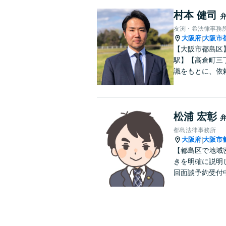
村本 健司
友渕・希法律事務
大阪府
大阪市
|
【大阪市都島区
駅】【高倉町三
識をもとに、依
松浦 宏彰
都島法律事務所
大阪府
大阪市
|
【都島区で地域
きを明確に説明
回面談予約受付