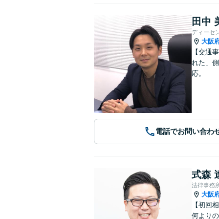
田中 
ディーセ
大阪
【交通事
れた」側
応。
電話でお問い合わ
式森 
法律事務
大阪
【初回相
何よりの