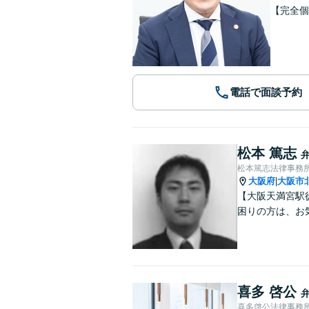
【完全個
電話で面談予約
松本 篤志
松本篤志法律事務
大阪府
大阪市
|
【大阪天満宮駅
困りの方は、お
喜多 啓公
喜多啓公法律事務