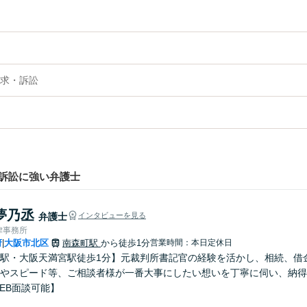
求・訴訟
訴訟に強い弁護士
夢乃丞
弁護士
インタビューを見る
律事務所
府
大阪市北区
南森町駅
から徒歩1分
営業時間：本日定休日
|
駅・大阪天満宮駅徒歩1分】元裁判所書記官の経験を活かし、相続、借
やスピード等、ご相談者様が一番大事にしたい想いを丁寧に伺い、納得
EB面談可能】