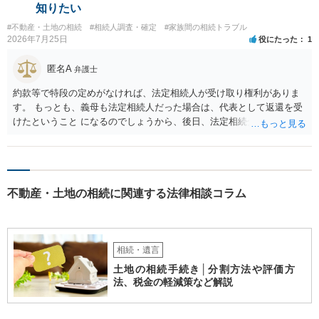
に、未成年者を今後養育するのは、自分だからという理由では、法定
知りたい
相続分以上に多くの遺産を取得することができるというわけではあり
#不動産・土地の相続
#相続人調査・確定
#家族間の相続トラブル
ません。
2026年7月25日
役にたった
1
匿名A
弁護士
約款等で特段の定めがなければ、法定相続人が受け取り権利がありま
す。 もっとも、義母も法定相続人だった場合は、代表として返還を受
けたということ になるのでしょうから、後日、法定相続分に基づいて
精算を求めることは可能と思います。
不動産・土地の相続に関連する法律相談コラム
相続・遺言
土地の相続手続き│分割方法や評価方
法、税金の軽減策など解説