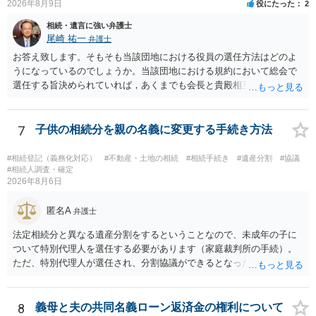
2026年8月9日
役にたった
2
相続・遺言に強い弁護士
尾崎 祐一
弁護士
お答え致します。そもそも当該団地における役員の選任方法はどのよ
うになっているのでしょうか。当該団地における規約において総会で
選任する旨決められていれば，あくまでも会長と貴殿相互間における
団地会計の委託契約であって貴殿が役員になることはありません。但
し，団地と貴殿との委託契約は有効に成立しています。当該団地にお
ける役員の選任が会長の専権でできるのであれば，貴殿と会長との合
7
子供の相続分を親の名義に変更する手続き方法
意により委託契約は有効に成立しています。
#相続登記（義務化対応）
#不動産・土地の相続
#相続手続き
#遺産分割
#協議
#相続人調査・確定
2026年8月6日
匿名A
弁護士
法定相続分と異なる遺産分割をするということなので、未成年の子に
ついて特別代理人を選任する必要があります（家庭裁判所の手続）。
ただ、特別代理人が選任され、分割協議ができるとなったとしても、
不動産の名義の全部を自分にできるかどうかは別問題です。未成年者
の権利も守られなければならないからです。 相続財産全体で、未成年
者の権利が守られているかどうかを判断しなければなりません。 単
8
義母と夫の共同名義ローン返済金の権利について