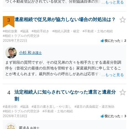
づく不動産登記がされている状況で、分割協議自体の無効を裁判所が
認めたわけではないので、分割協議の効力に影響はありません。 先
方の訴訟の主張及び立証次第ですが、 ・御祖母様の認知能力に関する
医師の意見書、筆跡鑑定 が提出されればその効力が否定される可能性
3
遺産相続で従兄弟が協力しない場合の対処法は？
はありますが、 ・伯母様自身が分割協議に加わっていること ・御祖母
様の意に反する遺産分割協議を行う実益が誰にあったかの立証が困難
#相続放棄
#協議
#相続手続き
#相続人調査・確定
#不動産・土地の相続
であること からすると、実際に遺産分割協議の効力が否定される可能
#相続トラブルの代理交渉
2026年7月22日
役にたった
2
性はそれほど高くない（立証のハードルは非常に高い）ということが
言えると思います。
小杉 和
弁護士
まず前段の質問ですが、その従兄弟の方々を相手方とする遺産分割調
停を（曾祖父の最後の住所地を管轄する）家庭裁判所に申し立てるこ
とが考えられます。裁判所からの呼出しがあれば応答する可能性がま
だあるのではないでしょうか。 後段の質問については、相続放棄は可
能と思われます。時間が思った以上にないので必要書類をてきぱきと
揃える必要があります。その点是非御注意ください。
4
法定相続人に知らされていなかった遺言と遺産分
割
#遺産分割
#協議
#遺言の書き直し・やり直し
#遺言の真偽鑑定・遺言無効
#相続トラブルの代理交渉
#不動産・土地の相続
2026年7月18日
役にたった
3
匿名A
弁護士