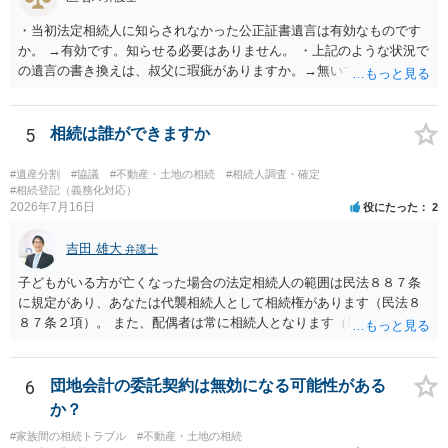
・当初法定相続人に知らされなかった公正証書遺言は有効なものです
か。 →有効です。知らせる必要はありません。 ・上記のような状況で
の遺言の書き換えは、叔父に瑕疵がありますか。→無いです。 ・分割
する場合の比率は、現状で、客観的に見てどの程度が妥当と考えられ
ますか。 →本人が自由に決められますので、どこが妥当とは言えない
です。客観的な基準もありません。 ・できれば穏やかに、分割を拒否
5
相続は誰ができますか
することはできますか。 →分割を拒否するということは、遺産はいら
ないということでしょうか。遺言で、受取を指定されててもいらない
#遺産分割
#協議
#不動産・土地の相続
#相続人調査・確定
と拒否することはできます。理由を説明する必要はありません。
#相続登記（義務化対応）
2026年7月16日
役にたった
2
吉田 雄大
弁護士
子どもがいる方が亡くなった場合の法定相続人の範囲は民法８８７条
に規定があり、あなたは代襲相続人として相続権があります（民法８
８７条２項）。 また、配偶者は常に相続人となります（民法８９０
条）。 「祖父の子供３人」の方の配偶者がご健在であれば、その方に
も相続権があります。つまり、孫５人に加えて「おじ又はおば」にも
相続権がある可能性があります。
6
団地会計の委託契約は無効になる可能性がある
か？
#家族間の相続トラブル
#不動産・土地の相続