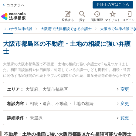
弁護士の方はこちら
ココナラへ
投稿する
探す
閲覧履歴
マイリスト
ログイン
ココナラ法律相談
大阪府で法律相談できる弁護士
大阪市で法律相談で
大阪市都島区の不動産・土地の相続に強い弁護
士
大阪府の大阪市都島区で不動産・土地の相続に強い弁護士が2名見つかりまし
た。初回面談無料や休日面談に対応している弁護士なども掲載中。相続・遺言
に関係する家族間の相続トラブルや認知症の相続、遺産分割等の細かな分野で
の絞り込み検索もでき便利です。特に都島法律事務所の松浦 宏彰弁護士や友
渕・希法律事務所の村本 健司弁護士のプロフィール情報や弁護士費用、強みな
エリア
大阪府、大阪市都島区
変更
どが注目されています。『大阪市都島区で土日や夜間に発生した不動産・土地
の相続のトラブルを今すぐに弁護士に相談したい』『不動産・土地の相続のト
相談内容
相続・遺言、不動産・土地の相続
変更
ラブル解決の実績豊富な近くの弁護士を検索したい』『初回相談無料で不動
産・土地の相続を法律相談できる大阪市都島区内の弁護士に相談予約したい』
などでお困りの相談者さんにおすすめです。
詳細条件
未選択
変更
不動産・土地の相続に強い大阪市都島区から相談可能な弁護士