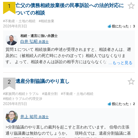
1
亡父の債務相続放棄後の民事訴訟への法的対応に
ついての相談
#不動産・土地の相続
#相続放棄
2026年8月3日
役にたった
3
相続・遺言に強い弁護士
白井 弘昭
弁護士
質問１について 相続放棄の申述が受理されますと、相談者さんは、遡
及的に（被相続人の死亡時にさかのぼって）相続人ではなくなりま
す。 よって、相談者さんは訴訟の相手方にはならなくなるので（明け
渡し請求の対象ではなくなるので）請求棄却となります。 相続放棄受
理証明を家庭裁判所で取得し、コピーを答弁書に添えて裁判所に提出
してください。 質問２について 請求棄却を求める答弁書を提出すれ
2
遺産分割協議のやり直し
ば、第１回期日は出席する必要がありません。その日は差支え（用事
があり出席できない）との記載で十分です。 質問３について 弁護士で
#家族間の相続トラブル
#遺産分割
#不動産・土地の相続
はないので、ｍｉｎｔｓでの提出の必要は無いと思います。郵送（期
#相続トラブルの代理交渉
2026年8月5日
役にたった
2
限までに届けばよい）で十分です。 詳細は、書面記載の裁判所書記官
にお問い合わせください。 以上、ご参考まで。
井上 祐司
弁護士
>分割協議のやり直しの裁判を起こすと言われています。 伯母の主張
通り協議書は無効なのでしょうか。 現時点では、遺産分割協議に基