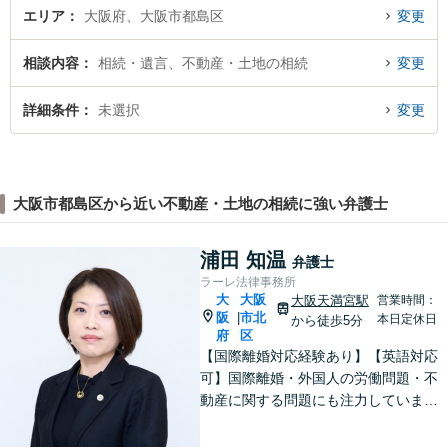
題解決へ導きます
エリア
大阪府、大阪市都島区
変更
相談内容
相続・遺言、不動産・土地の相続
変更
詳細条件
未選択
変更
大阪市都島区から近い不動産・土地の相続に強い弁護士
浦田 知温
弁護士
ラーレ法律事務所
大
大阪
大阪天満宮駅
営業時間：
阪
市北
|
本日定休日
から徒歩5分
府
区
【国際離婚対応経験あり】【英語対応
可】国際離婚・外国人の労働問題・不
動産に関する問題にも注力していま
す。海外企業と取引をしている企業さ
まをサポート！【電話相談可】【メー