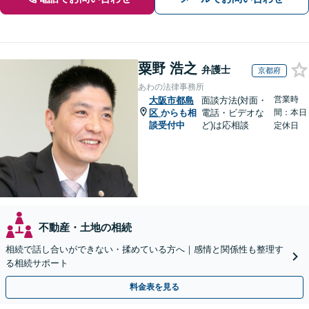
粟野 浩之
弁護士
京都府
あわの法律事務所
営業時
大阪市都島
面談方法(対面・
区
からも相
電話・ビデオな
間：本日
談受付中
ど)は応相談
定休日
不動産・土地の相続
相続で話し合いができない・揉めている方へ｜感情と関係性も整理す
る相続サポート
料金表を見る