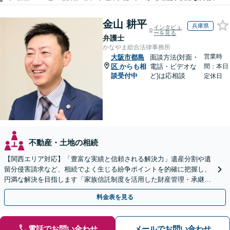
金山 耕平
兵庫県
インタビュ
ーを見る
弁護士
かなやま総合法律事務所
営業時
大阪市都島
面談方法(対面・
区
からも相
電話・ビデオな
間：本日
談受付中
ど)は応相談
定休日
不動産・土地の相続
【関西エリア対応】「豊富な実績と信頼される解決力」遺産分割や遺
留分侵害請求など、相続でよく生じる紛争ポイントを的確に把握し、
円満な解決を目指します「家族信託制度を活用した財産管理・承継プ
ランのご提案」「次世代へ想いを託す円滑な事業承継」
料金表を見る
電話でお問い合わせ
メールでお問い合わせ