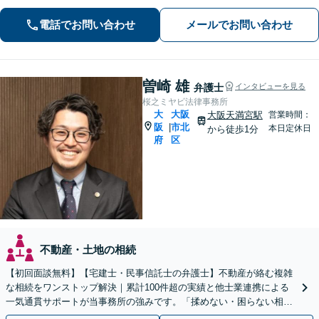
ル相談可】【JR東西線大阪天満宮駅5
電話でお問い合わせ
メールでお問い合わせ
分】
曽崎 雄
弁護士
インタビューを見る
桜之ミヤビ法律事務所
大
大阪
大阪天満宮駅
営業時間：
阪
市北
|
本日定休日
から徒歩1分
府
区
不動産・土地の相続
【初回面談無料】【宅建士・民事信託士の弁護士】不動産が絡む複雑
な相続をワンストップ解決｜累計100件超の実績と他士業連携による
一気通貫サポートが当事務所の強みです。「揉めない・困らない相
続」を形にします。