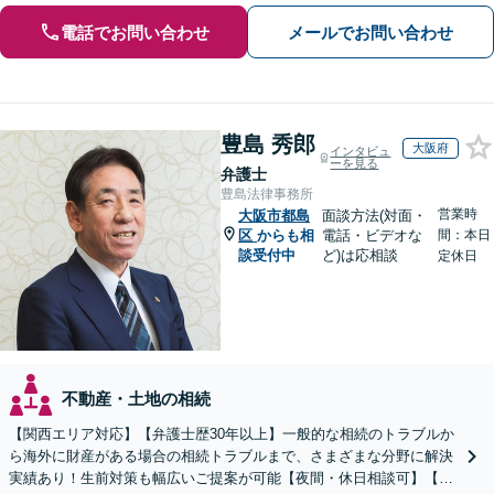
電話でお問い合わせ
メールでお問い合わせ
豊島 秀郎
大阪府
インタビュ
ーを見る
弁護士
豊島法律事務所
営業時
大阪市都島
面談方法(対面・
区
からも相
電話・ビデオな
間：本日
談受付中
ど)は応相談
定休日
不動産・土地の相続
【関西エリア対応】【弁護士歴30年以上】一般的な相続のトラブルか
ら海外に財産がある場合の相続トラブルまで、さまざまな分野に解決
実績あり！生前対策も幅広いご提案が可能【夜間・休日相談可】【完