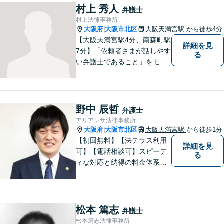
村上 秀人
弁護士
村上法律事務所
大阪府
大阪市北区
大阪天満宮駅
から徒歩4分
|
【大阪天満宮駅4分、南森町駅
詳細を見
7分】「依頼者さまが話しやす
る
い弁護士であること」をモッ
トーに、誠心誠意対応いたし
ます。不安を少しでも解消し
ていただけるよう、ゆっくり
と丁寧に説明していきますの
野中 辰哲
弁護士
で、法律相談が初めての方で
アリアンサ法律事務所
も安心してお問合せくださ
大阪府
大阪市北区
大阪天満宮駅
から徒歩1分
|
い。
【初回無料】【法テラス利用
詳細を見
可】【電話相談可】スピーデ
る
ィな対応と納得の料金体系で
安心してご依頼いただけるよ
う努めております。まずはお
気軽にご相談ください。
松本 篤志
弁護士
松本篤志法律事務所