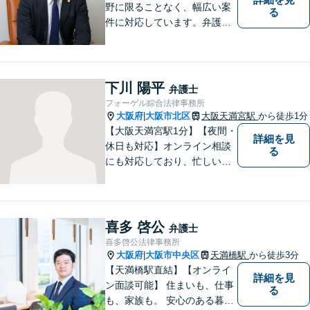
野に限ることなく、幅広い案
る
件に対応しています。弁護士
へのご相談が初めての方でも
安心していただけるよう、丁
寧に向き合ってまいります。
まずはお気軽にご相談くださ
下川 陽平
弁護士
い。
フォーゲル綜合法律事務所
大阪府
大阪市北区
大阪天満宮駅
から徒歩1分
|
【大阪天満宮駅1分】【夜間・
詳細を見
休日も対応】オンライン相談
る
にも対応しており、忙しい方
でも気軽にご相談いただけま
す。どんな問題にも粘り強く
向き合い、最良の結果を導き
出せるよう全力を尽くして参
喜多 啓公
弁護士
ります！企業法務から個人ト
喜多啓公法律事務所
ラブルまで幅広く対応。【完
大阪府
大阪市中央区
天満橋駅
から徒歩3分
|
全個室で相談】
【天満橋駅直結】【オンライ
詳細を見
ン面談可能】 住まいも、仕事
る
も、家族も。 安心のある暮ら