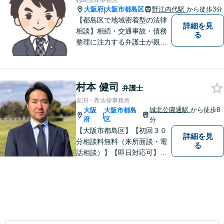
都島法律事務所
大阪府
大阪市都島区
野江内代駅
から徒歩3分
|
【都島区で地域密着型の法律
詳細を見
相談】相続・交通事故・債務
る
整理に注力する弁護士が親身
に対応。費用や手続きを明確
に説明し、あなたの不安を解
消します。大阪市都島区の皆
村本 健司
様、まずはお気軽にご連絡く
弁護士
ださい。初回面談予約受付中
友渕・希法律事務所
城北公園通駅
から徒歩8
大阪
大阪市都島
|
府
区
分
【大阪市都島区】【初回３０
詳細を見
分相談料無料（来所面談・電
る
話相談）】【即日対応可】
【都島駅・城北公園通駅】
【高倉町三丁目バス停徒歩１
分】【当日・夜間・休日相談
可】刑事事件/相続問題/離婚問
題など経験と知識をもとに、
依頼者様の不安を解消し、問