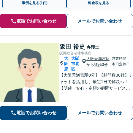
事例を見る(1件)
料金表を見る
電話でお問い合わせ
メールでお問い合わせ
阪田 裕史
弁護士
阪神総合法律事務所
大
大阪
大阪天満宮駅
営業時間：
阪
市北
|
本日定休日
から徒歩0分
府
区
【大阪天満宮駅0分】【顧問数30社】チ
ャットを活用し、最短1日で解決へ！
【明確・安心・定額の顧問サービス】
フットワークの軽さを活かし、現場の
声を直接聞いて早期解決へ尽力。経営
者さまの負担を減らし、皆さまにとっ
電話でお問い合わせ
メールでお問い合わせ
て最善の解決を目指します【休日・夜
間対応】