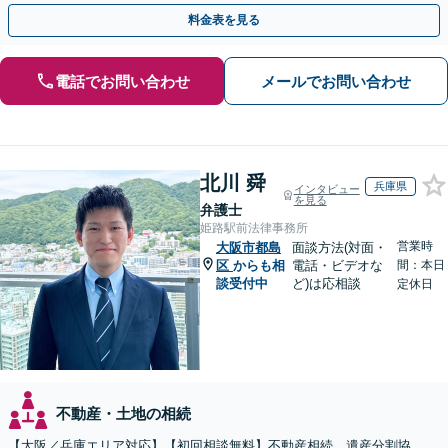
全個室】
料金表を見る
電話でお問い合わせ
メールでお問い合わせ
北川 舜
兵庫県
インタビュー
を見る
弁護士
姫路駅前法律事務所
営業時
大阪市都島
面談方法(対面・
区
からも相
電話・ビデオな
間：本日
談受付中
ど)は応相談
定休日
不動産・土地の相続
【大阪／兵庫エリア対応】【初回相談無料】不動産相続、遺産分割協