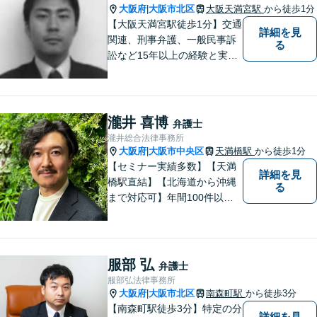
大阪府
大阪市北区
大阪天満宮駅
から徒歩1分
|
【大阪天満宮駅徒歩1分】交通
詳細を見
関連、刑事弁護、一般民事訴
る
訟など15年以上の経験と実績
がございます。お困りの方
は、お気軽にご相談くださ
い。
瀧井 喜博
弁護士
瀧井総合法律事務所
大阪府
大阪市中央区
天満橋駅
から徒歩1分
|
【セミナー実績多数】【天満
詳細を見
橋駅直結】【北海道から沖縄
る
まで対応可】年間100件以上
の男女トラブルに対応。共感
重視の手厚いサポートで安
心！交通事故案件も分かりや
すくご説明します【土日対応
服部 弘
弁護士
可】【電話・メール・LINEで
服部弘法律事務所
面談予約可】
大阪府
大阪市北区
南森町駅
から徒歩3分
|
【南森町駅徒歩3分】特定の分
詳細を見