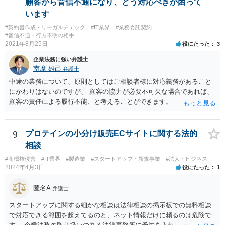
顧客から音信不通になり、どう対応べきか困って
す。 いずれにしても、詳しい事情に基づく判断を要するご事案かと思
います
われますので、一度、商標権に詳しい弁護士や弁理士に直接相談の
#契約書作成・リーガルチェック
#IT業界
#業務委託契約
上、今後の方針の検討をなさってみるとよろしいかと思います。
#音信不通・行方不明の相手
2021年8月25日
役にたった
3
企業法務に強い弁護士
南摩 雄己
弁護士
中途の業務について、原則としてはご相談者様に対応義務があること
にかわりはないのですが、 顧客の協力が必要不可欠な場合であれば、
顧客の責任による履行不能、と考えることができます。 トラブルにな
った時のことを考え、履行不能に至る経緯については日付付きのメモ
などで 簡単にでもまとめておくこと、顧客とのやり取りのログを証拠
として保存しておくこともお勧めいたします。
9
プロテインの小分け販売ECサイトに関する法的
相談
#商標権侵害
#IT業界
#製造業
#スタートアップ・新規事業
#法人・ビジネス
2024年4月3日
役にたった
1
匿名A
弁護士
スタートアップに関する細かな相談は法律相談の掲示板での無料相談
で対応できる範囲を超えてるのと、ネット情報だけに頼るのは危険で