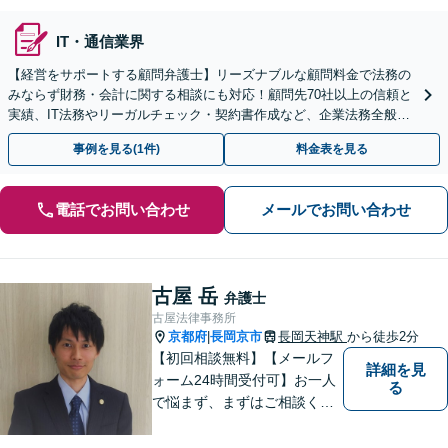
IT・通信業界
【経営をサポートする顧問弁護士】リーズナブルな顧問料金で法務の
みならず財務・会計に関する相談にも対応！顧問先70社以上の信頼と
実績、IT法務やリーガルチェック・契約書作成など、企業法務全般に
ついてお気軽にご相談ください
事例を見る(1件)
料金表を見る
電話でお問い合わせ
メールでお問い合わせ
古屋 岳
弁護士
古屋法律事務所
京都府
長岡京市
長岡天神駅
から徒歩2分
|
【初回相談無料】【メールフ
詳細を見
ォーム24時間受付可】お一人
る
で悩まず、まずはご相談くだ
さい。丁寧にご対応させてい
ただきます。