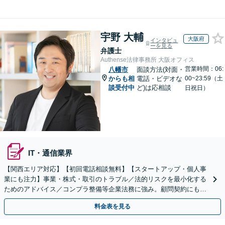
宇野 大輔
大阪府
インタビュ
ーを見る
弁護士
Authense法律事務所 大阪オフィス
営業時間：06:
八幡市
面談方法(対面・
からも相
電話・ビデオな
00~23:59（土
談受付中
ど)は応相談
日祝日）
IT・通信業界
【関西エリア対応】【初回電話相談無料】【スタートアップ・個人事
業にも注力】事業・株式・取引のトラブル／法的リスクを最小化する
ためのアドバイス／コンプラ整備等企業法務に強み。顧問契約にも対
応。攻めと守りの戦略で事業成長を全力でサポートします
料金表を見る