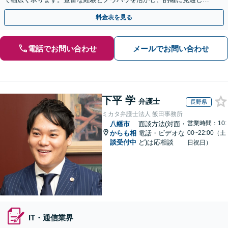
立て先手を打った対応が強みです。顧問契約の実績も多数
料金表を見る
電話でお問い合わせ
メールでお問い合わせ
下平 学
弁護士
長野県
ミカタ弁護士法人 飯田事務所
営業時間：10:
八幡市
面談方法(対面・
からも相
電話・ビデオな
00~22:00（土
談受付中
ど)は応相談
日祝日）
IT・通信業界