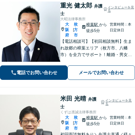
重光 健太郎
弁護
インタビューを見
る
士
大昭法律事務所
大
枚
樟葉駅
から
営業時間：本
阪
方
|
日定休日
徒歩5分
府
市
【電話相談可】【初回相談無料】生ま
れ故郷の樟葉エリア（枚方市、八幡
市）を全力でサポート！離婚・男女問
題／相続問題／刑事事件／労働問題／
交通事故などに注力。どんな小さなお
電話でお問い合わせ
メールでお問い合わせ
悩みでお気軽にご相談ください【夜
間・休日面談】【完全個室】【樟葉駅5
分】
米田 光晴
弁護
インタビューを見
る
士
くずは凛誠法律事務所
大
枚
樟葉駅
から
営業時間：本
阪
方
|
日定休日
徒歩5分
府
市
初回面談無料あり＼弁護士直通／様々