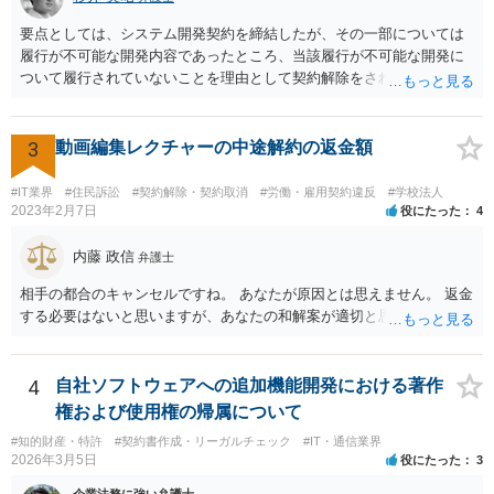
要点としては、システム開発契約を締結したが、その一部については
履行が不可能な開発内容であったところ、当該履行が不可能な開発に
ついて履行されていないことを理由として契約解除をされた。そこ
で、既に開発を完了したものについての請負代金を請求できるか、と
いうご質問であると理解しました。 まず、「物理的にできない開発で
一方的に契約不履行のように伝えられ」とのことですが、「物理的に
3
動画編集レクチャーの中途解約の返金額
できない」と真に言えるのかどうか、なぜ「物理的にできない開発」
を請け負うことになったのかが問題です。 もし、「物理的にできな
#IT業界
#住民訴訟
#契約解除・契約取消
#労働・雇用契約違反
#学校法人
い」という意味が、単に「契約に記載された納期では間に合わない」
2023年2月7日
役にたった
4
ということであれば、それは単純に履行遅滞を理由とする債務不履行
ですから、契約解除は有効です。 「物理的にできない」が、そもそも
内藤 政信
弁護士
そのような開発は理論的に不可能（例えば、タイムマシンを作るとい
相手の都合のキャンセルですね。 あなたが原因とは思えません。 返金
う契約等）であれば、契約自体が無効になる可能性があります。 いず
する必要はないと思いますが、あなたの和解案が適切と思います。
れの場合であっても、結局は、上記の「物理的にできない」部分を除
いた部分は開発完了しているということですから、その部分に相当す
る請負代金は請求できる可能性があります。 ただし、当該開発完了部
4
自社ソフトウェアへの追加機能開発における著作
分だけでどれくらいの価値があるのか、が問題になります。 一般論は
以上で、より個別的なお話は、詳しい契約内容や開発内容を知る必要
権および使用権の帰属について
がありますので、正式に弁護士に相談することも検討された方がよい
#知的財産・特許
#契約書作成・リーガルチェック
#IT・通信業界
と思います。
2026年3月5日
役にたった
3