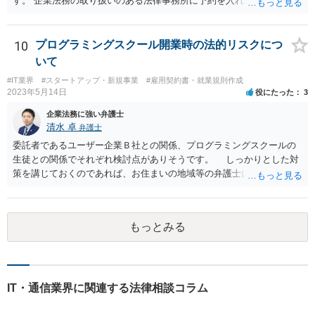
す。 企業法務の取り扱いのある法律事務所に予約を入れて、リーガル
リスクチェックの法務サービスのご依頼をされることをお勧め致しま
す。
10
プログラミングスクール開業時の法的リスクにつ
いて
#IT業界
#スタートアップ・新規事業
#雇用契約書・就業規則作成
2023年5月14日
役にたった
3
企業法務に強い弁護士
清水 卓
弁護士
委託者であるユーザー企業Ｂ社との関係、プログラミングスクールの
生徒との関係でそれぞれ検討点がありそうです。 しっかりとした対
策を講じておくのであれば、お住まいの地域等の弁護士に直接相談の
上、スクールの開業前から契約書等の準備を進めていくことをご検討
下さい。 (委託であるユーザー企業Ｂ社との関係) 例えば、 •プログラ
ミングスクールの生徒が開発案件に関わることを事前に把握•承諾して
もっとみる
いるか •準委任契約で要求される受託者の善管注意義務を果たせるか •
開発に関わった生徒がユーザー企業Ｂ社との間でプログラミングスク
ールＡ社が負っている秘密保持義務に違反しないようにする対策を講
じる (プログラミングスクールの生徒との関係) 例えば、 •プログラミ
ングスクールと生徒との間の契約関係•内容の整備（プログラミング講
IT・通信業界に関連する法律相談コラム
座の受講のみならず、開発案件の手伝いる等の対外的な関係も生ずる
ため) •ユーザー企業Ｂ社の開発案件を手伝った期間•時間が労務の提供