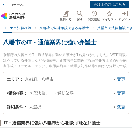
弁護士の方はこちら
ココナラへ
投稿する
探す
閲覧履歴
マイリスト
ログイン
ココナラ法律相談
京都府で法律相談できる弁護士
八幡市で法律相談で
八幡市のIT・通信業界に強い弁護士
京都府の八幡市でIT・通信業界に強い弁護士が1名見つかりました。WEB面談に
対応している弁護士なども掲載中。企業法務に関係する顧問弁護士契約や契約
書作成・リーガルチェック、雇用契約書・就業規則作成等の細かな分野での絞
り込み検索もでき便利です。特にルーク法律事務所 の石黒 大地弁護士のプロフ
ィール情報や弁護士費用、強みなどが注目されています。『八幡市で土日や夜
エリア
京都府、八幡市
変更
間に発生したIT・通信業界のトラブルを今すぐに弁護士に相談したい』『IT・通
信業界のトラブル解決の実績豊富な近くの弁護士を検索したい』『初回相談無
相談内容
企業法務、IT・通信業界
変更
料でIT・通信業界を法律相談できる八幡市内の弁護士に相談予約したい』など
でお困りの相談者さんにおすすめです。
詳細条件
未選択
変更
IT・通信業界に強い八幡市から相談可能な弁護士