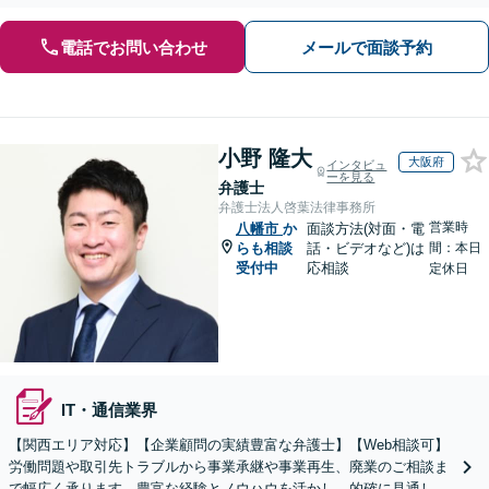
向上を目指します【堅田駅4分】【無料駐車場あり】
電話でお問い合わせ
メールで面談予約
小野 隆大
大阪府
インタビュ
ーを見る
弁護士
弁護士法人啓葉法律事務所
営業時
八幡市
か
面談方法(対面・電
らも相談
話・ビデオなど)は
間：本日
受付中
応相談
定休日
IT・通信業界
【関西エリア対応】【企業顧問の実績豊富な弁護士】【Web相談可】
労働問題や取引先トラブルから事業承継や事業再生、廃業のご相談ま
で幅広く承ります。豊富な経験とノウハウを活かし、的確に見通しを