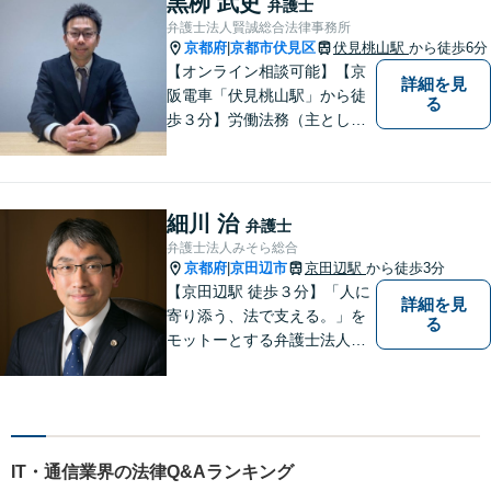
黒栁 武史
弁護士
対応可能。【休日・夜間対応
弁護士法人賢誠総合法律事務所
可】
京都府
京都市伏見区
伏見桃山駅
から徒歩6分
|
【オンライン相談可能】【京
詳細を見
阪電車「伏見桃山駅」から徒
る
歩３分】労働法務（主として
使用者側）を、専門分野とし
て取り組んでいる一方で、企
業法務、一般民事、家事事
件、建築事件などの幅広い分
細川 治
弁護士
野でも経験を積んでおりま
弁護士法人みそら総合
す。お気軽にご相談くださ
京都府
京田辺市
京田辺駅
から徒歩3分
|
い。
【京田辺駅 徒歩３分】「人に
詳細を見
寄り添う、法で支える。」を
る
モットーとする弁護士法人で
す。
IT・通信業界の法律Q&Aランキング