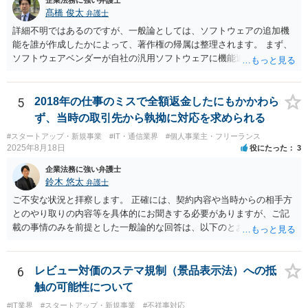
企業法務に強い弁護士
髙橋 俊太
弁護士
詳細不明ではあるのですが、一般論としては、ソフトウェアの追加機
能を誰が作成したかによって、著作権の帰属は整理されます。 まず、
ソフトウェアベンダーが自社の汎用ソフトウェアに機能追加を行った
場合、そのプログラムを実際に作成したのがベンダーであれば、特段
の合意がない限り、追加部分を含めたプログラムの著作権は原則とし
てベンダーに帰属します。利用者が費用を負担している場合でも、そ
5
2018年の仕事のミスで全額返金したにもかかわら
れだけで著作権が利用者に移転するわけではありません。 一方、利用
ず、当時の取引先から執拗に対応を求められる
者側に認められるのは通常、その追加機能を含むソフトウェアを契約
#スタートアップ・新規事業
#IT・通信業界
#個人事業主・フリーランス
の範囲内で利用する権利（使用許諾）にとどまることが多く、その具
2025年8月18日
役にたった
3
体的な範囲は契約内容によって決まります。たとえば、当該利用者の
みが使用できるのか、ベンダーが他の顧客にも同様の機能を提供でき
企業法務に強い弁護士
るのか、といった点は契約によって調整されるのが一般的です。 ま
鈴木 悠太
弁護士
た、契約で特別の定めを設けることにより、追加機能の著作権を利用
ご不安な状況と拝察します。 正確には、契約内容や当時からの相手方
者に帰属させる、あるいはベンダーに帰属させつつ利用者に独占的な
とのやり取りの内容等を具体的にお聞きする必要がありますが、ご記
使用権を認めるといった整理をすることも可能です。 したがって、費
載の事情のみを前提とした一般論的な回答は、以下のとおりです。 ①
用負担のみをもって著作権の帰属が決まるものではなく、著作物を創
相手方が主張し得た損害賠償請求権は、すでに消滅時効（2020年改正
作した主体と、当事者間の契約内容によって決まると考えられます。
前の商事消滅時効、不法行為消滅時効）にかかっている可能性が高い
です。 ②相手方の報告要求については、法的には従う義務はないでし
6
レビュー対価のステマ規制（景品表示法）への抵
ょう。 ③すでに対応は完了しており、もし相手方から今後具体的な法
触の可能性について
的請求ないし措置がなされれば改めて検討するという方針でもよいよ
#IT業界
#スタートアップ・新規事業
#不祥事対応