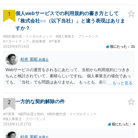
1
個人webサービスでの利用規約の書き方として
「株式会社○○（以下当社）」と違う表現はありま
すか？
#契約書作成・リーガルチェック
#個人事業主・フリーランス
#スタートアップ・新規事業
#IT業界
2018年8月14日
役にたった
21
杉井 英昭
弁護士
Webサービスの運営をされるにあたって、当初から利用規約につきき
ちんと検討されていて、素晴らしいですね。 個人事業主の場合であっ
ても、「当社」でも問題はありません。 もっとも、表現に違和感があ
るというのであれば、屋号を使うとよいでしょう。 例えば、田中一郎
さんが「ABCウェブサービス」の屋号で事業を運営する際には、「当
社」の代わりに「ABCウェブサービス」とか「ABCWS」を使う等で
2
一方的な契約解除の件
す。
#IT業界
#顧問弁護士契約
#契約書作成・リーガルチェック
#個人事業主・フリーランス
2018年11月17日
役にたった
4
杉井 英昭
弁護士