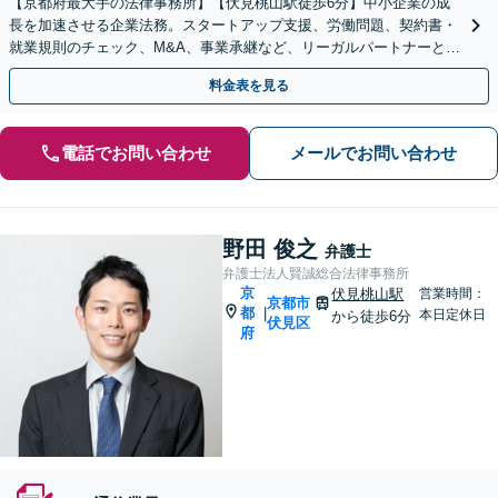
【京都府最大手の法律事務所】【伏見桃山駅徒歩6分】中小企業の成
長を加速させる企業法務。スタートアップ支援、労働問題、契約書・
就業規則のチェック、M&A、事業承継など、リーガルパートナーとし
て経営をサポートいたします【休日対応】
料金表を見る
電話でお問い合わせ
メールでお問い合わせ
野田 俊之
弁護士
弁護士法人賢誠総合法律事務所
京
伏見桃山駅
営業時間：
京都市
都
|
本日定休日
から徒歩6分
伏見区
府