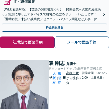
IT・通信業界
【WEB面談対応】【英語の契約書対応可】「民間企業への出向経験あ
り」実態に即したアドバイスで御社の経営をサポートいたします！
「退職勧奨／未払い残業代／セクハラ・パワハラ問題など人事・労務
の対応も可能」【休日・夜間相談可】
料金表を見る
電話で面談予約
メールで面談予約
表 剛志
弁護士
東京スタートアップ法律事務所 高槻支店
高槻市駅
営業時間：06:30~2
大
高
2:00（土日祝日）
阪
槻
から徒歩3
|
府
市
分