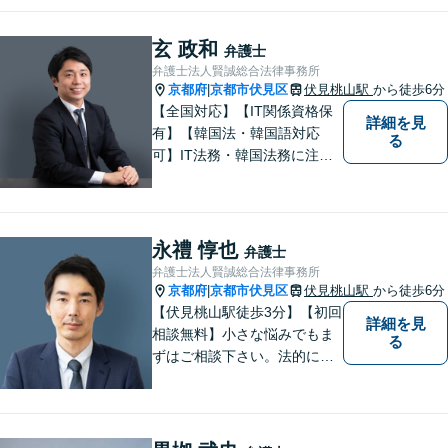
玄 政和
弁護士
弁護士法人賢誠総合法律事務所
京都府
京都市伏見区
伏見桃山駅
から徒歩6分
|
【全国対応】【IT関係資格保
詳細を見
有】【韓国法・韓国語対応
る
可】IT法務・韓国法務に注力
している弁護士です。
永禮 惇也
弁護士
弁護士法人賢誠総合法律事務所
京都府
京都市伏見区
伏見桃山駅
から徒歩6分
|
【伏見桃山駅徒歩3分】【初回
詳細を見
相談無料】小さな悩みでもま
る
ずはご相談下さい。法的に無
難で簡単な解決ではなく、依
頼者様にとって最良の解決に
尽力します。交通事故／離婚
／相続／企業法務など幅広く