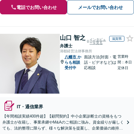
電話でお問い合わせ
メールでお問い合わせ
山口 智之
滋賀県
インタビュ
ーを見る
弁護士
湖都経営法律事務所
営業時
八幡市
か
面談方法(対面・電
らも相談
話・ビデオなど)は
間：本日
受付中
応相談
定休日
IT・通信業界
【年間相談実績400件超】【顧問契約】中小企業診断士の資格をもつ
弁護士が在籍し、事業承継やM&Aのご相談に強み。資金繰りが厳しく
ても、法的整理に限らず、様々な解決策を提案し、企業価値の維持・