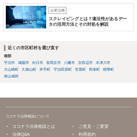
や受託業務の遂行として扱われれないか（これらの対価としての給与•
企業法務
報酬の発生の有無等） •生徒のミス等により発生した損害の責任の所在
（プログラミングスクールが責任を負う範囲、生徒が責任を負うこと
スクレイピングとは？違法性があるデー
があるのか否か等） •開発案件に関わった生徒がユーザー企業の秘密を
タの活用方法とその対処を解説
漏洩しないような対策を講じる なお、インターネットを通じたプログ
ラミング教育の提供が、特定商取引法上の「特定継続的役務」のう
ち、「電子計算機又はワードプロセッサーの操作に関する知識又 は技
近くの市区町村を選び直す
術の教授」(いわゆるパソコン教室)に該当するか否かについて、消費者
庁及び経済産業省の検討の結果、「パソコンの操作に関する知識や技
南部
術の教授と一体不可分とならない限り、『特定継続的役務』に該当し
宇治市
城陽市
向日市
長岡京市
八幡市
京田辺市
木津川市
ない」ことが明らかにされています。 【参考】インターネットを通じ
大山崎町
久御山町
井手町
宇治田原町
笠置町
和束町
精華町
たプログラミング教育の提供が明確化されます~産業競争力強化法の
南山城村
「グレーゾーン解消制度」の活用~（経済産業省サイト） https://www.
meti.go.jp/policy/jigyou_saisei/kyousouryoku_kyouka/shinjigyo-kaitaku
seidosuishin/press/141225_press.pdf
ココナラ法律相談について
ココナラ法律相談とは
ご意見・ご要望
法律Q&A
利用規約