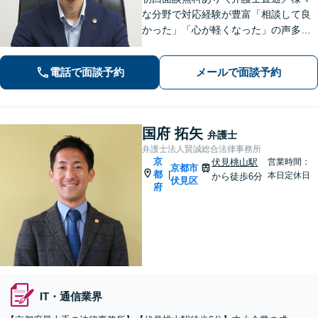
な分野で対応経験が豊富「相談して良
かった」「心が軽くなった」の声多
数！皆さまのお悩みに親身に寄り添
い、誠実・迅速に対応いたします。進
電話で面談予約
メールで面談予約
捗状況を細かく報告し、不安を感じさ
せないよう心掛け【休日・夜間面談
可】【樟葉駅5分】
国府 拓矢
弁護士
弁護士法人賢誠総合法律事務所
京
伏見桃山駅
営業時間：
京都市
都
|
本日定休日
から徒歩6分
伏見区
府
IT・通信業界