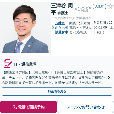
三津谷 周
大阪府
インタビュ
ーを見る
平
弁護士
ミカタ弁護士法人 大阪事務所
営業時間：10:
八幡市
面談方法(対面・
からも相
電話・ビデオな
00~18:00（土
談受付中
ど)は応相談
日祝日）
IT・通信業界
【関西エリア対応】【梅田駅6分】【弁護士歴20年以上】契約書の作
成・チェック、労務管理など企業法務全般に精通。日常的なご相談か
ら訴訟対応まで一貫してサポート。的確かつ迅速なリーガルサービス
を提供します。【初回相談可能】【WEB面談可能】
料金表を見る
電話で面談予約
メールでお問い合わせ