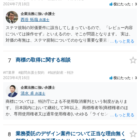
うに思われます。
2024年7月18日
役にたった
3
企業法務に強い弁護士
西谷 拓哉
弁護士
ステマ規制の対価要件に該当してしまっているので、 「レビュー内容
については操作せず」といえるのか、そこが問題となります。 実は、
対価の有無は、ステマ規制についてのかなり重要な要素となります。
近時ステマ規制で初の行政処分を受けたケースは、高評価を付けるこ
とを条件に割り引くサービスを提供していたケースですが、 明示的に
高評価と指示していなくても、全件報酬を支払うことを約してレビュ
7
商標の取得に関する相談
ーをさせるということになれば、結局はそれはレビュー内容について
事業者が関与していると評価され「事業者による表示（広告）」と判
#IT業界
#顧問弁護士契約
#知的財産・特許
断される余地は残るといえるでしょう。 あくまで、自身の嗜好に基づ
2023年4月16日
役にたった
3
く、自主的なレビューでなければステマ規制にひっかかる可能性があ
企業法務に強い弁護士
るのです。 ※消費者庁のステマ規制の運用ガイドラインであるhttps://
清水 卓
弁護士
www.caa.go.jp/policies/policy/representation/fair_labeling/guideline/ass
商標については、特許庁による不使用取消審判という制度がありま
ets/representation_cms216_230328_03.pdf の５頁（イ）、２（１）参
す。 日本国内において継続して3年以上、商標権者等(商標権者のほ
照
か、専用使用権者又は通常使用権者(いわゆる「ライセンシー」)が、指
定商品・指定役務について登録商標の使用をしていない場合、誰で
も、その指定商品・指定役務に関する商標登録を取り消すことについ
て、審判を請求することができます(商標法第50条第1項)。 また、登録
8
業務委託のデザイン案件について正当な理由無く
商標を有する企業から対象となる商標権を譲り受ける方法もあり得ま