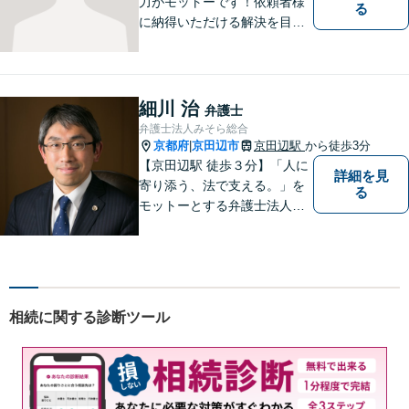
力がモットーです！依頼者様
る
に納得いただける解決を目指
します！
細川 治
弁護士
弁護士法人みそら総合
京都府
京田辺市
京田辺駅
から徒歩3分
|
【京田辺駅 徒歩３分】「人に
詳細を見
寄り添う、法で支える。」を
る
モットーとする弁護士法人で
す。
相続に関する診断ツール