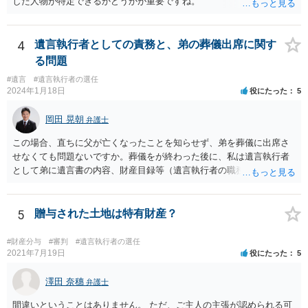
した人物が特定できるかどうかが重要ですね。
4
遺言執行者としての責務と、弟の葬儀出席に関す
る問題
#遺言
#遺言執行者の選任
2024年1月18日
役にたった
5
岡田 晃朝
弁護士
この場合、直ちに父が亡くなったことを知らせず、弟を葬儀に出席さ
せなくても問題ないですか。葬儀をが終わった後に、私は遺言執行者
として弟に遺言書の内容、財産目録等（遺言執行者の職務）を知らせ
ればよいですか。 葬儀は喪主が主催する行事ですから、誰を参加させ
るかは喪主の自由です。 呼ばなくてもかまいません。 そもそも、そう
いう法律関係にありません。 遺言の内容と遺産の総額の通知、公正証
5
贈与された土地は特有財産？
書でない場合は遺言の検認については、執行者に通知義務があるの
で、対応しましょう。 そのあとは遺留分の請求などがあればそれへの
#財産分与
#審判
#遺言執行者の選任
対応となるでしょう。
2021年7月19日
役にたった
5
澤田 奈穗
弁護士
間違いということはありません。 ただ、ご主人の主張が認められる可