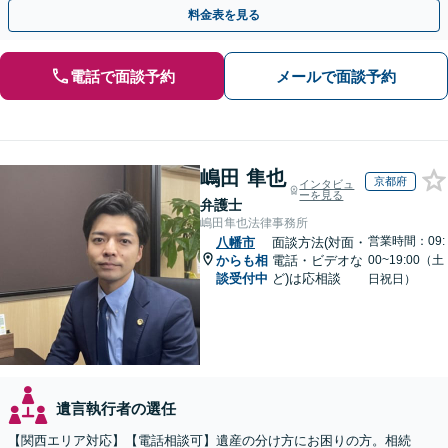
間・休日面談可】【WEB面談】【完全個室】
料金表を見る
電話で面談予約
メールで面談予約
嶋田 隼也
京都府
インタビュ
ーを見る
弁護士
嶋田隼也法律事務所
営業時間：09:
八幡市
面談方法(対面・
からも相
電話・ビデオな
00~19:00（土
談受付中
ど)は応相談
日祝日）
遺言執行者の選任
【関西エリア対応】【電話相談可】遺産の分け方にお困りの方。相続