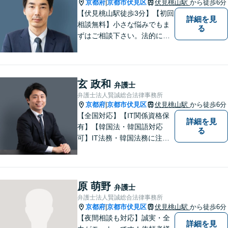
す。お気軽にご相談くださ
京都府
京都市伏見区
伏見桃山駅
から徒歩6分
|
い。
【伏見桃山駅徒歩3分】【初回
詳細を見
相談無料】小さな悩みでもま
る
ずはご相談下さい。法的に無
難で簡単な解決ではなく、依
頼者様にとって最良の解決に
尽力します。交通事故／離婚
／相続／企業法務など幅広く
玄 政和
弁護士
対応可能。【休日・夜間対応
弁護士法人賢誠総合法律事務所
可】
京都府
京都市伏見区
伏見桃山駅
から徒歩6分
|
【全国対応】【IT関係資格保
詳細を見
有】【韓国法・韓国語対応
る
可】IT法務・韓国法務に注力
している弁護士です。
原 萌野
弁護士
弁護士法人賢誠総合法律事務所
京都府
京都市伏見区
伏見桃山駅
から徒歩6分
|
【夜間相談も対応】誠実・全
詳細を見