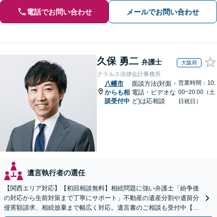
電話でお問い合わせ
メールでお問い合わせ
久保 勇二
弁護士
大阪府
クラルス法律会計事務所
営業時間：10:
八幡市
面談方法(対面・
からも相
電話・ビデオな
00~20:00（土
談受付中
ど)は応相談
日祝日）
遺言執行者の選任
【関西エリア対応】【初回相談無料】相続問題に強い弁護士「紛争後
の対応から生前対策まで丁寧にサポート」不動産の遺産分割や遺留分
侵害額請求、相続放棄まで幅広く対応。遺言書のご相談も受付中【夜