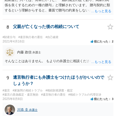
係を良くするための一種の贈与」と理解されています。 贈与契約に類
するという理解からすると、書面で贈与の約束をしないと相手方は支
払いを請求できません。 反面、実際に支払ったあとから返金を求める
ことは困難です。 くれぐれも今後お気をつけください。 弁護士に対応
を依頼されるのも悪くはありませんが、感情的な理由が強いと思いま
8
父親が亡くなった後の相続について
すので法的観点から説得を試みても解決は難しいように思います。
#財産分与
#遺言執行者の選任
#自己破産
2021年4月16日
役にたった
2
内藤 政信
弁護士
そんなことはありません。 もよりの弁護士に相談ください。
9
遺言執行者にも弁護士をつけたほうがかいいので
しょうか？
#遺言
#家族間の相続トラブル
#相続財産調査・鑑定
#遺言の真偽鑑定・遺言無効
#遺言執行者の選任
#相続トラブルの代理交渉
2025年8月8日
役にたった
3
川添 圭
弁護士