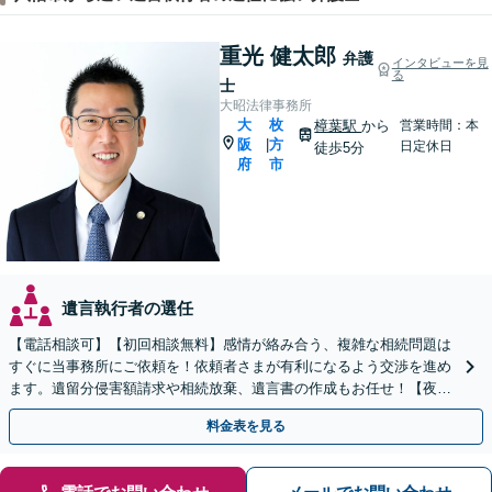
重光 健太郎
弁護
インタビューを見
る
士
大昭法律事務所
大
枚
樟葉駅
から
営業時間：本
阪
方
|
日定休日
徒歩5分
府
市
遺言執行者の選任
【電話相談可】【初回相談無料】感情が絡み合う、複雑な相続問題は
すぐに当事務所にご依頼を！依頼者さまが有利になるよう交渉を進め
ます。遺留分侵害額請求や相続放棄、遺言書の作成もお任せ！【夜
間・休日面談】【完全個室】【出張サービス】【樟葉駅3分】
料金表を見る