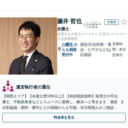
藤井 哲也
京都府
インタビュ
ーを見る
弁護士
弁護士法人富士パートナーズ 富士パートナー
ズ法律事務所
営業時
八幡市
か
面談方法(対面・電
らも相談
話・ビデオなど)は
間：本日
受付中
応相談
定休日
遺言執行者の選任
【関西エリア】【弁護士歴10年以上】【初回相談無料】税理士や司法
書士、不動産業者などとスムーズに連携し、解決へと導きます。遺産
分割協議・調停・審判とどの段階からも可能。在日韓国人のご相談も
対応しております【休日・夜間相談可】
料金表を見る