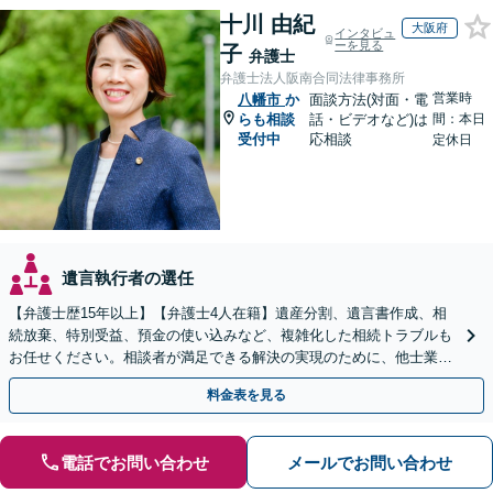
十川 由紀
大阪府
インタビュ
ーを見る
子
弁護士
弁護士法人阪南合同法律事務所
営業時
八幡市
か
面談方法(対面・電
らも相談
話・ビデオなど)は
間：本日
受付中
応相談
定休日
遺言執行者の選任
【弁護士歴15年以上】【弁護士4人在籍】遺産分割、遺言書作成、相
続放棄、特別受益、預金の使い込みなど、複雑化した相続トラブルも
お任せください。相談者が満足できる解決の実現のために、他士業と
連携し最善を尽くします【完全個室】
料金表を見る
電話でお問い合わせ
メールでお問い合わせ