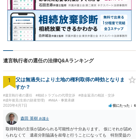
遺言執行者の選任の法律Q&Aランキング
1
父は無過失により土地の権利取得の時効となりま
すか？
#遺言執行者の選任
#相続トラブルの代理交渉
#借金返済の相談・交渉
#成年後見(生前の財産管理)
#M&A・事業承継
2020年4月7日
役にたった
6
森田 英樹
弁護士
取得時効の主張が認められる可能性が十分あります。 仮にそれが認め
られなくて 遺産分割協議を叔母と行うことになっても 特別受益の