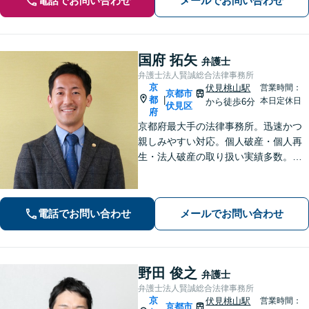
電話でお問い合わせ
メールでお問い合わせ
国府 拓矢
弁護士
弁護士法人賢誠総合法律事務所
京
伏見桃山駅
営業時間：
京都市
都
|
本日定休日
から徒歩6分
伏見区
府
京都府最大手の法律事務所。迅速かつ
親しみやすい対応。個人破産・個人再
生・法人破産の取り扱い実績多数。
【初回面談30分無料＆後払い・分割払
いOK】【メール相談可】【近鉄桃山御
陵前駅・京阪中書島駅徒歩10分】
電話でお問い合わせ
メールでお問い合わせ
野田 俊之
弁護士
弁護士法人賢誠総合法律事務所
京
伏見桃山駅
営業時間：
京都市