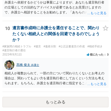
弁護士へ依頼するかどうかは事案によりますが、あなたも遺言執行者
の立場としての法的なアドバイスが必要であるとお見受けしますの
で、弁護士へ相談することをお勧めします。「あちらの弁護士」（元
嫁と娘の弁護士のことでしょうか）へ聴いても、自分に有利な主張や
誘導しかしてこないと思います。
10
遺言書作成時に弁護士を選任することで、関わり
たくない相続人との関係を回避できるのでしょう
か？
#家族間の相続トラブル
#遺言
#遺産分割
#公正証書遺言の作成
#相続手続き
#遺言執行者の選任
2023年9月1日
役にたった
3
髙橋 俊太
弁護士
相続人が複数おられて、一部の方について関わりたくないとお考えの
場合は、関わってもよい方を遺言執行者にしておくという方法も考え
られます。もちろん、弁護士を遺言執行者に指定することもできます
が、（関わってもよい）相続人を遺言執行者に指定しておいて、その
方に再委任の権限を付与しておくという方法もあります。 一度、弁護
士に直接ご相談されることをお勧めいたします。
もっとみる