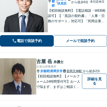
都
|
本日定休日
から徒歩6分
伏見区
府
【初回相談無料】【電話相談・WEB相
談可】【「英語の契約書」「人事・労
務のサポート」対応可】「民間企業へ
の出向経験あり」「じっくり丁寧にお
話をうかがいます」実態に即したアド
バイスで経営をサポートします！【休
電話で面談予約
メールで面談予約
日・夜間相談あり】
古屋 岳
弁護士
古屋法律事務所
京都府
長岡京市
長岡天神駅
から徒歩2分
|
【初回相談無料】【メールフ
詳細を見
ォーム24時間受付可】お一人
る
で悩まず、まずはご相談くだ
さい。丁寧にご対応させてい
ただきます。