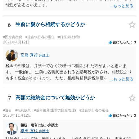
能性があるといえます。
6
生前に親から相続するかどうか
#固定資産税
#遺言執行者の選任
#口座凍結解除
2021年4月12日
役にたった
3
高島 秀行
弁護士
税金の相談は、弁護士でなく税理士に相談された方がよいと思いま
す。 一般的に、生前に名義変更されると贈与税が課され、相続税より
も多く税金がかかります。 ただ、相続時精算課税制度を取れば、実質
的に相続税と同等の税金で済む可能性があります。 実際に税理士にど
ういう場合にどれくらい税金がかかるか計算してもらって どういう方
針を取るか決められたらよいと思います。
7
高額の結納金について無効かどうか
#遺言
#相続放棄
#成年後見(生前の財産管理)
#遺言執行者の選任
2020年11月12日
役にたった
3
相続・遺言に強い弁護士
磯田 直也
弁護士
結納金については、簡単にいうと、「婚約成立の証であり、両家の関