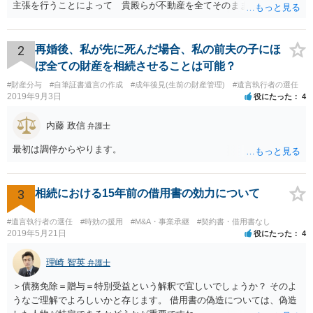
主張を行うことによって 貴殿らが不動産を全てそのまま取得できる
ことが可能でしょう。
2
再婚後、私が先に死んだ場合、私の前夫の子にほ
ぼ全ての財産を相続させることは可能？
#財産分与
#自筆証書遺言の作成
#成年後見(生前の財産管理)
#遺言執行者の選任
2019年9月3日
役にたった
4
内藤 政信
弁護士
最初は調停からやります。
3
相続における15年前の借用書の効力について
#遺言執行者の選任
#時効の援用
#M&A・事業承継
#契約書・借用書なし
2019年5月21日
役にたった
4
理崎 智英
弁護士
＞債務免除＝贈与＝特別受益という解釈で宜しいでしょうか？ そのよ
うなご理解でよろしいかと存じます。 借用書の偽造については、偽造