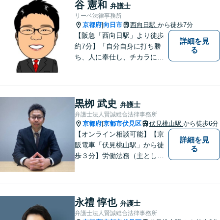
谷 憲和
弁護士
リーベ法律事務所
京都府
向日市
西向日駅
から徒歩7分
|
【阪急「西向日駅」より徒歩
詳細を見
約7分】「自分自身に打ち勝
る
ち、人に奉仕し、チカラにな
ること、そして一人でも多く
方の役に立つこと」こそが弁
護士としての責務であると信
じて弁護活動をおこなってま
黒栁 武史
弁護士
いります。お気軽にご相談く
弁護士法人賢誠総合法律事務所
ださい。
京都府
京都市伏見区
伏見桃山駅
から徒歩6分
|
【オンライン相談可能】【京
詳細を見
阪電車「伏見桃山駅」から徒
る
歩３分】労働法務（主として
使用者側）を、専門分野とし
て取り組んでいる一方で、企
業法務、一般民事、家事事
件、建築事件などの幅広い分
永禮 惇也
弁護士
野でも経験を積んでおりま
弁護士法人賢誠総合法律事務所