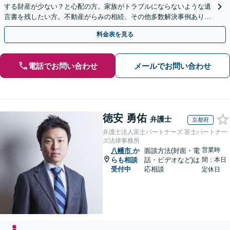
する財産が少ない？と心配の方。家族がトラブルにならないような遺
言書を残したい方。不動産がらみの相続、その他多数解決事例あり。
親身に対応します【夜間・休日面談】【初回相談無料】
料金表を見る
電話でお問い合わせ
メールでお問い合わせ
徳安 勇佑
弁護士
京都府
弁護士法人富士パートナーズ 富士パートナー
ズ法律事務所
営業時
八幡市
か
面談方法(対面・電
らも相談
話・ビデオなど)は
間：本日
受付中
応相談
定休日