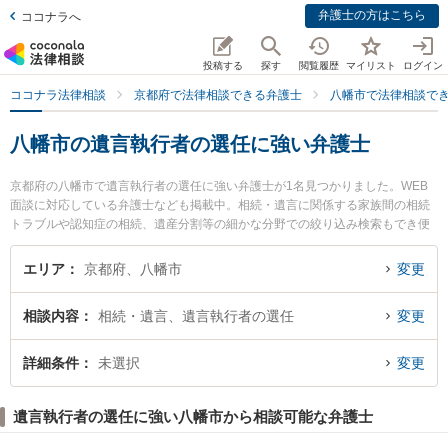
弁護士の方はこちら
ココナラへ
投稿する
探す
閲覧履歴
マイリスト
ログイン
ココナラ法律相談
京都府で法律相談できる弁護士
八幡市で法律相談で
八幡市の遺言執行者の選任に強い弁護士
京都府の八幡市で遺言執行者の選任に強い弁護士が1名見つかりました。WEB
面談に対応している弁護士なども掲載中。相続・遺言に関係する家族間の相続
トラブルや認知症の相続、遺産分割等の細かな分野での絞り込み検索もでき便
利です。特にルーク法律事務所 の石黒 大地弁護士のプロフィール情報や弁護士
費用、強みなどが注目されています。『八幡市で土日や夜間に発生した遺言執
エリア
京都府、八幡市
変更
行者の選任のトラブルを今すぐに弁護士に相談したい』『遺言執行者の選任の
トラブル解決の実績豊富な近くの弁護士を検索したい』『初回相談無料で遺言
相談内容
相続・遺言、遺言執行者の選任
変更
執行者の選任を法律相談できる八幡市内の弁護士に相談予約したい』などでお
困りの相談者さんにおすすめです。
詳細条件
未選択
変更
遺言執行者の選任に強い八幡市から相談可能な弁護士