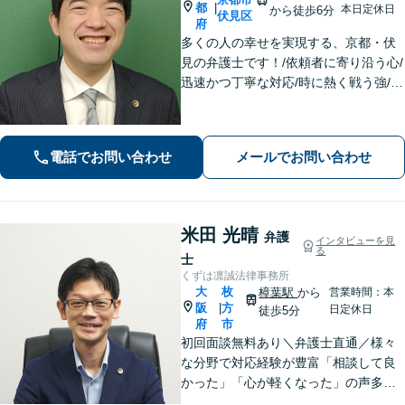
都
|
本日定休日
から徒歩6分
伏見区
府
多くの人の幸せを実現する、京都・伏
見の弁護士です！/依頼者に寄り沿う心/
迅速かつ丁寧な対応/時に熱く戦う強/解
決実績2000件以上
電話でお問い合わせ
メールでお問い合わせ
米田 光晴
弁護
インタビューを見
る
士
くずは凛誠法律事務所
大
枚
樟葉駅
から
営業時間：本
阪
方
|
日定休日
徒歩5分
府
市
初回面談無料あり＼弁護士直通／様々
な分野で対応経験が豊富「相談して良
かった」「心が軽くなった」の声多
数！皆さまのお悩みに親身に寄り添