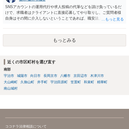
SNSアカウントの運用代行や求人投稿の代筆などを請け負っているだ
けで、求職者はクライアントに直接応募してやり取りし、ご質問者様
自身はその間に介入しないということであれば、職安法上の「募集情
報等提供事業」にとどまり、「有料職業紹介」には該当しないと考え
られます。 求職者の情報を収集する場合は「特定募集情報等提供事
業」に該当して届出が必要になりますが、ご質問内容を見る限りそれ
もっとみる
にも該当しないと思われます。
近くの市区町村を選び直す
南部
宇治市
城陽市
向日市
長岡京市
八幡市
京田辺市
木津川市
大山崎町
久御山町
井手町
宇治田原町
笠置町
和束町
精華町
南山城村
ココナラ法律相談について