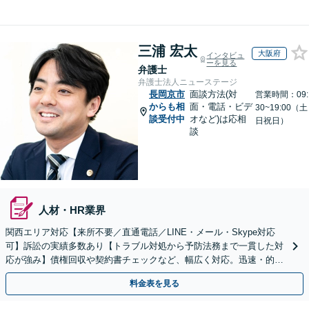
三浦 宏太
大阪府
インタビュ
ーを見る
弁護士
弁護士法人ニューステージ
長岡京市
面談方法(対
営業時間：09:
からも相
面・電話・ビデ
30~19:00（土
談受付中
オなど)は応相
日祝日）
談
人材・HR業界
関西エリア対応【来所不要／直通電話／LINE・メール・Skype対応
可】訴訟の実績多数あり【トラブル対処から予防法務まで一貫した対
応が強み】債権回収や契約書チェックなど、幅広く対応。迅速・的確
なレスポンスで経営視点でサポート【初回相談無料】
料金表を見る