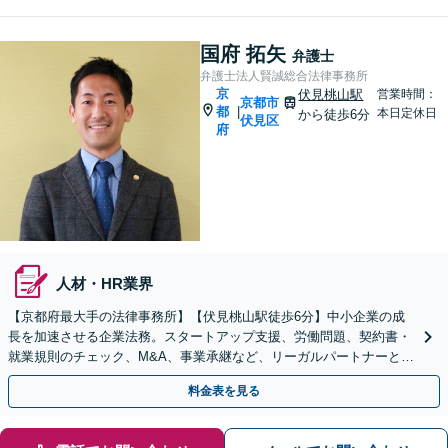
国府 拓矢
弁護士
弁護士法人賢誠総合法律事務所
京
伏見桃山駅
営業時間：
京都市
都
|
本日定休日
から徒歩6分
伏見区
府
人材・HR業界
【京都府最大手の法律事務所】【伏見桃山駅徒歩6分】中小企業の成
長を加速させる企業法務。スタートアップ支援、労働問題、契約書・
就業規則のチェック、M&A、事業承継など、リーガルパートナーとし
て経営をサポートいたします【休日対応】
料金表を見る