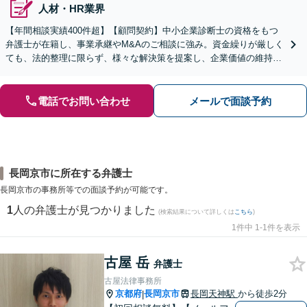
人材・HR業界
【年間相談実績400件超】【顧問契約】中小企業診断士の資格をもつ
弁護士が在籍し、事業承継やM&Aのご相談に強み。資金繰りが厳しく
ても、法的整理に限らず、様々な解決策を提案し、企業価値の維持・
向上を目指します【堅田駅4分】【無料駐車場あり】
電話でお問い合わせ
メールで面談予約
長岡京市に所在する弁護士
長岡京市の事務所等での面談予約が可能です。
1
人の弁護士が見つかりました
(検索結果について詳しくは
こちら
)
1件中 1-1件を表示
古屋 岳
弁護士
古屋法律事務所
京都府
長岡京市
長岡天神駅
から徒歩2分
|