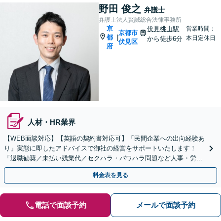
野田 俊之
弁護士
弁護士法人賢誠総合法律事務所
京
伏見桃山駅
営業時間：
京都市
都
|
本日定休日
から徒歩6分
伏見区
府
人材・HR業界
【WEB面談対応】【英語の契約書対応可】「民間企業への出向経験あ
り」実態に即したアドバイスで御社の経営をサポートいたします！
「退職勧奨／未払い残業代／セクハラ・パワハラ問題など人事・労務
の対応も可能」【休日・夜間相談可】
料金表を見る
電話で面談予約
メールで面談予約