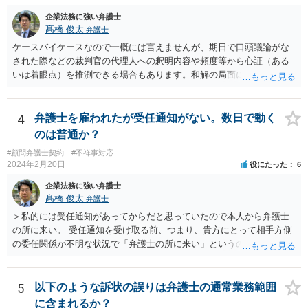
られるものですが、法律上、「弁護士は、受任している事件につい
て、」と定められていますので、個人の事件（受任していない）はこ
企業法務に強い弁護士
の要件に当てはまらないことになります。 以上、ご参考まで。
髙橋 俊太
弁護士
ケースバイケースなので一概には言えませんが、期日で口頭議論がな
された際などの裁判官の代理人への釈明内容や頻度等から心証（ある
いは着眼点）を推測できる場合もあります。和解の局面になり、代理
人がそれぞれ交代で裁判官と話をする場合にはおおよその心証が示さ
れることもあります。
4
弁護士を雇われたが受任通知がない。数日で動く
のは普通か？
#顧問弁護士契約
#不祥事対応
2024年2月20日
役にたった
6
企業法務に強い弁護士
髙橋 俊太
弁護士
＞私的には受任通知があってからだと思っていたので本人から弁護士
の所に来い。 受任通知を受け取る前、つまり、貴方にとって相手方側
の委任関係が不明な状況で「弁護士の所に来い」というのは、さすが
に無理な要求だと思われます。 ＞本当に雇っていた場合はこちらに連
絡がきますよね？ 通常はそのような初動となります。
5
以下のような訴状の誤りは弁護士の通常業務範囲
に含まれるか？