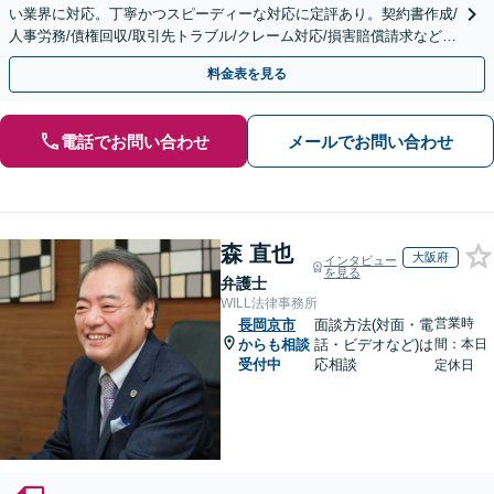
い業界に対応。丁寧かつスピーディーな対応に定評あり。契約書作成/
人事労務/債権回収/取引先トラブル/クレーム対応/損害賠償請求など。
【顧問／スポット対応可】【Web面談可】
料金表を見る
電話でお問い合わせ
メールでお問い合わせ
森 直也
大阪府
インタビュー
を見る
弁護士
WILL法律事務所
営業時
長岡京市
面談方法(対面・電
からも相談
話・ビデオなど)は
間：本日
受付中
応相談
定休日