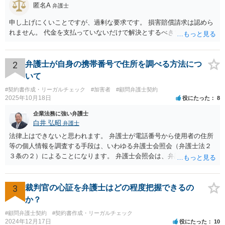
匿名A
弁護士
申し上げにくいことですが、過剰な要求です。 損害賠償請求は認めら
れません。 代金を支払っていないだけで解決とするべきでしょう。
2
弁護士が自身の携帯番号で住所を調べる方法につ
いて
#契約書作成・リーガルチェック
#加害者
#顧問弁護士契約
2025年10月18日
役にたった
8
企業法務に強い弁護士
白井 弘昭
弁護士
法律上はできないと思われます。 弁護士が電話番号から使用者の住所
等の個人情報を調査する手段は、いわゆる弁護士会照会（弁護士法２
３条の２）によることになります。 弁護士会照会は、弁護士が事件を
受任した後に、事件のために必要な情報を調査する際、弁護士会を通
して質問をしてもらう制度で、弁護士会担当委員が当該質問が適正か
どうか、質問をして回答を得られる可能性があるか、などを吟味した
3
裁判官の心証を弁護士はどの程度把握できるの
上で、弁護士会名で質問をする制度です。 ですので、照会先もある程
か？
度安心して個人情報を開示しますし、もちろん、断られる場合もあり
#顧問弁護士契約
#契約書作成・リーガルチェック
ます。 一般的には、弁護士が依頼を受けて事件を調査する過程で用い
2024年12月17日
役にたった
10