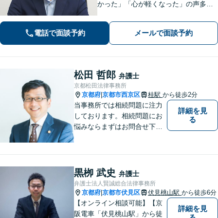
かった」「心が軽くなった」の声多
数！皆さまのお悩みに親身に寄り添
い、誠実・迅速に対応いたします。進
電話で面談予約
メールで面談予約
捗状況を細かく報告し、不安を感じさ
せないよう心掛け【休日・夜間面談
可】【樟葉駅5分】
松田 哲郎
弁護士
京都松田法律事務所
京都府
京都市西京区
桂駅
から徒歩2分
|
当事務所では相続問題に注力
詳細を見
しております。相続問題にお
る
悩みならまずはお問合せ下さ
い。
黒栁 武史
弁護士
弁護士法人賢誠総合法律事務所
京都府
京都市伏見区
伏見桃山駅
から徒歩6分
|
【オンライン相談可能】【京
詳細を見
阪電車「伏見桃山駅」から徒
る