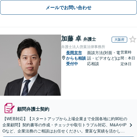
メールでお問い合わせ
加藤 卓
弁護士
大阪府
弁護士法人啓葉法律事務所
営業時
長岡京市
面談方法(対面・電
からも相談
話・ビデオなど)は
間：本日
受付中
応相談
定休日
顧問弁護士契約
【WEB対応】【スタートアップから上場企業まで全国各地に約90社の
企業顧問】契約書等の作成・チェックや取引トラブル対応、M&AやIP
Oなど、企業法務のご相談はお任せください。豊富な実績を活かし的