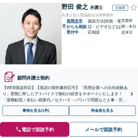
野田 俊之
弁護士
京都府
弁護士法人賢誠総合法律事務所
営業時
長岡京市
面談方法(対面・電
からも相談
話・ビデオなど)は
間：本日
受付中
応相談
定休日
顧問弁護士契約
【WEB面談対応】【英語の契約書対応可】「民間企業への出向経験あ
り」実態に即したアドバイスで御社の経営をサポートいたします！
「退職勧奨／未払い残業代／セクハラ・パワハラ問題など人事・労務
の対応も可能」【休日・夜間相談可】
事例を見る(1件)
料金表を見る
電話で面談予約
メールで面談予約