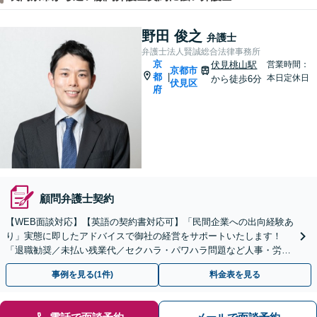
野田 俊之
弁護士
弁護士法人賢誠総合法律事務所
京
伏見桃山駅
営業時間：
京都市
都
|
本日定休日
から徒歩6分
伏見区
府
顧問弁護士契約
【WEB面談対応】【英語の契約書対応可】「民間企業への出向経験あ
り」実態に即したアドバイスで御社の経営をサポートいたします！
「退職勧奨／未払い残業代／セクハラ・パワハラ問題など人事・労務
の対応も可能」【休日・夜間相談可】
事例を見る(1件)
料金表を見る