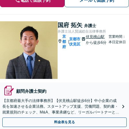
電話で面談予約
メールで面談予約
国府 拓矢
弁護士
弁護士法人賢誠総合法律事務所
京
伏見桃山駅
営業時間：
京都市
都
|
本日定休日
から徒歩6分
伏見区
府
顧問弁護士契約
【京都府最大手の法律事務所】【伏見桃山駅徒歩6分】中小企業の成
長を加速させる企業法務。スタートアップ支援、労働問題、契約書・
就業規則のチェック、M&A、事業承継など、リーガルパートナーとし
て経営をサポートいたします【休日対応】
料金表を見る