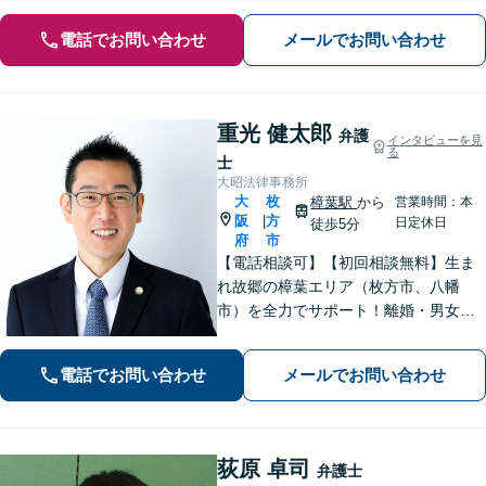
電話でお問い合わせ
メールでお問い合わせ
重光 健太郎
弁護
インタビューを見
る
士
大昭法律事務所
大
枚
樟葉駅
から
営業時間：本
阪
方
|
日定休日
徒歩5分
府
市
【電話相談可】【初回相談無料】生ま
れ故郷の樟葉エリア（枚方市、八幡
市）を全力でサポート！離婚・男女問
題／相続問題／刑事事件／労働問題／
交通事故などに注力。どんな小さなお
電話でお問い合わせ
メールでお問い合わせ
悩みでお気軽にご相談ください【夜
間・休日面談】【完全個室】【樟葉駅5
分】
荻原 卓司
弁護士