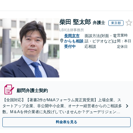
柴田 堅太郎
弁護士
東京都
LBX法律事務所
営業時
長岡京市
面談方法(対面・電
からも相談
話・ビデオなど)は
間：本日
受付中
応相談
定休日
顧問弁護士契約
【全国対応】【著書2作がM&Aフォーラム賞正賞受賞】上場企業、ス
タートアップ企業、非公開中小企業、オーナー経営者からのご相談多
数。M＆Aを仲介業者に丸投げしていませんか？デューデリジェンス
や契約書作成・交渉はお任せください【初回無料】
料金表を見る