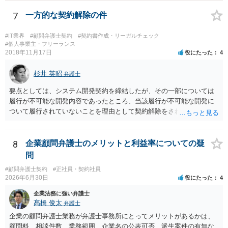
ショットの証拠が縦長や横長に印刷され、文字が間延びしている(読め
状況です。」 大変悪質ですね。打刻場所のデータと、これまでのタイ
ないことはない) →こちらも③と同様であると思います。 以上のとお
ムカードの虚偽を確認し、突き付けて責任を問題にすることになるで
7
一方的な契約解除の件
り、①～④も訴訟の勝敗に直結するものではないと思われますので、
しょう。 詐欺もありうるでしょうね。 「正しい時間がわからないとい
致命的なミスではないと思います。 もっとも、形式面も仕事の完成物
うタイムカード不正打刻による返還請求はどのようにおこなえばよい
#IT業界
#顧問弁護士契約
#契約書作成・リーガルチェック
として当然確認すべきでありますので、今後は気を付けるように弁護
でしょうか？」 想定できる虚偽を前提に、相手と協議して詰めればよ
#個人事業主・フリーランス
2018年11月17日
士にお伝えいただいてもよいと思います。
役にたった
4
いかと思います。 確実な記録があれば、それによるのがよいですが、
すべては不可能でしょうので。 相手の言動には早急には返事をせずに
杉井 英昭
弁護士と相談しながら、対応策を検討する方がよいでしょう。 また、
弁護士
返還が難しい場合、損害賠償を請求する事はできますでしょうか？ 法
要点としては、システム開発契約を締結したが、その一部については
的には可能ですが、立証の問題があります。 協議でも問題にできそう
履行が不可能な開発内容であったところ、当該履行が不可能な開発に
ですが、調停なども検討できるでしょう。 また、返還請求も損害賠償
ついて履行されていないことを理由として契約解除をされた。そこ
請求もせず、「詐欺」として、警察に被害届を出す事は可能でしょう
で、既に開発を完了したものについての請負代金を請求できるか、と
か？ 内容的には検討できますが、立証は、民事よりさらにワンランク
いうご質問であると理解しました。 まず、「物理的にできない開発で
上がります。 警察に相談されてもよい事案だとは思います。
一方的に契約不履行のように伝えられ」とのことですが、「物理的に
8
企業顧問弁護士のメリットと利益率についての疑
できない」と真に言えるのかどうか、なぜ「物理的にできない開発」
問
を請け負うことになったのかが問題です。 もし、「物理的にできな
#顧問弁護士契約
#正社員・契約社員
い」という意味が、単に「契約に記載された納期では間に合わない」
2026年6月30日
役にたった
4
ということであれば、それは単純に履行遅滞を理由とする債務不履行
ですから、契約解除は有効です。 「物理的にできない」が、そもそも
企業法務に強い弁護士
そのような開発は理論的に不可能（例えば、タイムマシンを作るとい
髙橋 俊太
弁護士
う契約等）であれば、契約自体が無効になる可能性があります。 いず
企業の顧問弁護士業務が弁護士事務所にとってメリットがあるかは、
れの場合であっても、結局は、上記の「物理的にできない」部分を除
顧問料、相談件数、業務範囲、企業名の公表可否、派生案件の有無な