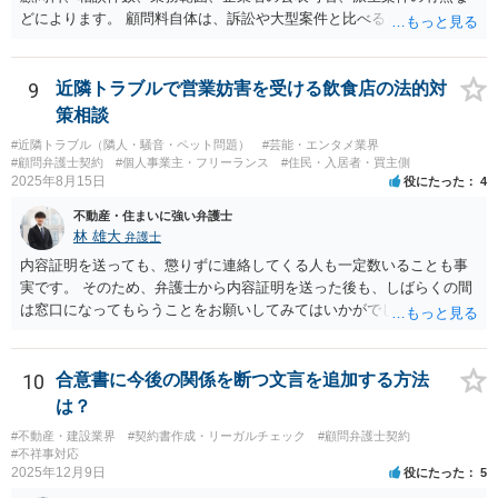
いた部分は開発完了しているということですから、その部分に相当す
どによります。 顧問料自体は、訴訟や大型案件と比べると大きな利益
る請負代金は請求できる可能性があります。 ただし、当該開発完了部
になりにくい場合もありますが、毎月の安定収入になる点は事務所に
分だけでどれくらいの価値があるのか、が問題になります。 一般論は
とってメリットです。また、契約書、労務、債権回収、クレーム対
以上で、より個別的なお話は、詳しい契約内容や開発内容を知る必要
応、従業員対応など、顧問先から別案件が発生することもあります。
9
近隣トラブルで営業妨害を受ける飲食店の法的対
がありますので、正式に弁護士に相談することも検討された方がよい
さらに、ある程度知名度のある企業について、実名で顧問先として公
策相談
と思います。
表できるのであれば、事務所の信用や実績としての意味もあります。
#近隣トラブル（隣人・騒音・ペット問題）
#芸能・エンタメ業界
一方で、例えば、福利厚生部門の顧問の場合、従業員個人の相談が多
#顧問弁護士契約
#個人事業主・フリーランス
#住民・入居者・買主側
かったり、細かい相談に頻繁に対応する必要があったりすると、顧問
2025年8月15日
役にたった
4
料との関係で負担が大きくなることもあり得ます。そのようなケース
不動産・住まいに強い弁護士
では、特に、顧問契約書において、相談件数、相談方法、回答範囲、
林 雄大
弁護士
個別受任に進む場合の扱いなどを明確に定めておく必要が大きいと考
えられます。
内容証明を送っても、懲りずに連絡してくる人も一定数いることも事
実です。 そのため、弁護士から内容証明を送った後も、しばらくの間
は窓口になってもらうことをお願いしてみてはいかがでしょうか。 そ
うすれば、もしその方から不当な要求を受けることがあっても、「窓
口（弁護士に）言ってください」とだけお伝えし、それ以外には一切
応じないという姿勢をとることができるため、スタッフの方の負担軽
10
合意書に今後の関係を断つ文言を追加する方法
減を図れると思います。 大変な状況かと思いますが、ご参考になりま
は？
したら幸いです。
#不動産・建設業界
#契約書作成・リーガルチェック
#顧問弁護士契約
#不祥事対応
2025年12月9日
役にたった
5