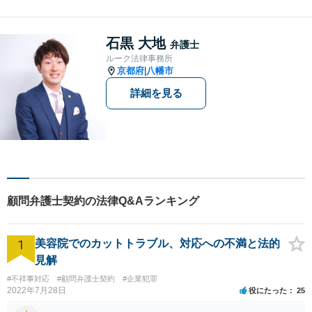
頼者様にとって最良の解決に
尽力します。交通事故／離婚
／相続／企業法務など幅広く
石黒 大地
弁護士
対応可能。【休日・夜間対応
ルーク法律事務所
可】
京都府
八幡市
|
詳細を見る
顧問弁護士契約の法律Q&Aランキング
1
美容院でのカットトラブル、対応への不満と法的
見解
#不祥事対応
#顧問弁護士契約
#企業犯罪
2022年7月28日
役にたった
25