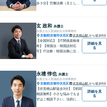
歩３分】労働法務（主として
使用者側）を、専門分野とし
て取り組んでいる一方で、企
業法務、一般民事、家事事
件、建築事件などの幅広い分
玄 政和
弁護士
野でも経験を積んでおりま
弁護士法人賢誠総合法律事務所
す。お気軽にご相談くださ
京都府
京都市伏見区
伏見桃山駅
から徒歩6分
|
い。
【全国対応】【IT関係資格保
詳細を見
有】【韓国法・韓国語対応
る
可】IT法務・韓国法務に注力
している弁護士です。
永禮 惇也
弁護士
弁護士法人賢誠総合法律事務所
京都府
京都市伏見区
伏見桃山駅
から徒歩6分
|
【伏見桃山駅徒歩3分】【初回
詳細を見
相談無料】小さな悩みでもま
る
ずはご相談下さい。法的に無
難で簡単な解決ではなく、依