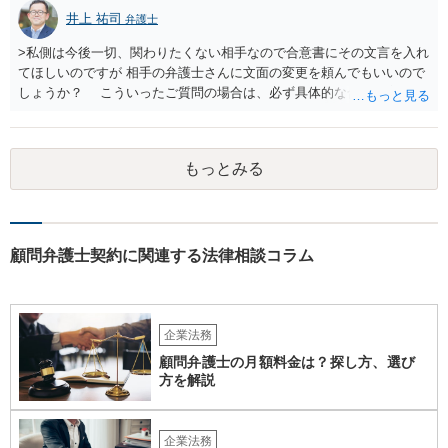
井上 祐司
弁護士
>私側は今後一切、関わりたくない相手なので合意書にその文言を入れ
てほしいのですが 相手の弁護士さんに文面の変更を頼んでもいいので
しょうか？ こういったご質問の場合は、必ず具体的な合意書案をも
って法律相談を受けないと、的確なアドバイスが困難です。 一般的
には、ご質問のような懸念を払しょくするために、 「甲及び乙は，本
示談書に記載するもののほか，甲と乙の間には何らの債権債務が存し
もっとみる
ないことを相互に確認する。」 という清算条項を入れることが一般的
です。 以上に加え、「本件については，当事者協議の結果，上記示
談条件のとおり示談が成立したので，今後本件の上記示談内容に関し
てはどんな事情が生じても双方共裁判上又は裁判外においても一切異
議，請求の申立をしないことを誓約する。」という条項を入れること
顧問弁護士契約に関連する法律相談コラム
がありますが、この条項は一つのプレッシャーのようなもので、現実
には今後一切裁判を起こす権利を放棄する、という合意はできません
し、予測できない後発的損害については示談後であっても請求できる
ので、上記の清算条項のみの場合がほとんどです。
企業法務
顧問弁護士の月額料金は？探し方、選び
方を解説
企業法務