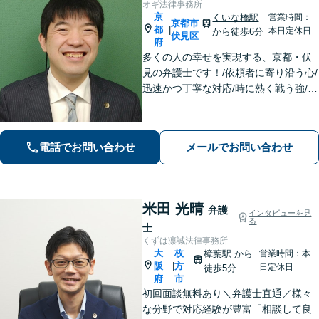
オギ法律事務所
京
くいな橋駅
営業時間：
京都市
都
|
本日定休日
から徒歩6分
伏見区
府
多くの人の幸せを実現する、京都・伏
見の弁護士です！/依頼者に寄り沿う心/
迅速かつ丁寧な対応/時に熱く戦う強/解
決実績2000件以上
電話でお問い合わせ
メールでお問い合わせ
米田 光晴
弁護
インタビューを見
る
士
くずは凛誠法律事務所
大
枚
樟葉駅
から
営業時間：本
阪
方
|
日定休日
徒歩5分
府
市
初回面談無料あり＼弁護士直通／様々
な分野で対応経験が豊富「相談して良