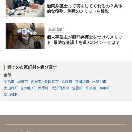
顧問弁護士って何をしてくれるの？具体
的な役割、利用のメリットを解説
企業法務
個人事業主が顧問弁護士をつけるメリッ
ト│最適な弁護士を選ぶポイントとは？
近くの市区町村を選び直す
南部
宇治市
城陽市
向日市
長岡京市
八幡市
京田辺市
木津川市
大山崎町
久御山町
井手町
宇治田原町
笠置町
和束町
精華町
南山城村