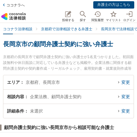
弁護士の方はこちら
ココナラへ
投稿する
探す
閲覧履歴
マイリスト
ログイン
ココナラ法律相談
京都府で法律相談できる弁護士
長岡京市で法律相談
長岡京市の顧問弁護士契約に強い弁護士
京都府の長岡京市で顧問弁護士契約に強い弁護士が1名見つかりました。初回面
談無料や休日面談に対応している弁護士なども掲載中。企業法務に関係する顧
問弁護士契約や契約書作成・リーガルチェック、雇用契約書・就業規則作成等
の細かな分野での絞り込み検索もでき便利です。特に古屋法律事務所の古屋 岳
弁護士のプロフィール情報や弁護士費用、強みなどが注目されています。『長
エリア
京都府、長岡京市
変更
岡京市で土日や夜間に発生した顧問弁護士契約のトラブルを今すぐに弁護士に
相談したい』『顧問弁護士契約のトラブル解決の実績豊富な近くの弁護士を検
相談内容
企業法務、顧問弁護士契約
変更
索したい』『初回相談無料で顧問弁護士契約を法律相談できる長岡京市内の弁
護士に相談予約したい』などでお困りの相談者さんにおすすめです。
詳細条件
未選択
変更
顧問弁護士契約に強い長岡京市から相談可能な弁護士