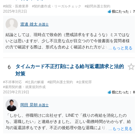
#病院・医療業界
#契約書作成・リーガルチェック
#顧問弁護士契約
2025年3月2日
役にたった
7
渡邊 雄太
弁護士
結論としては、現時点で致命的（懲戒請求をするような）ミスではな
いとは思いますが、少し不注意な点が目立つので今後書面を質問者様
の方で確認する際は、形式も含めよく確認された方がよいと思われま
す。 以下一つずつ回答させていただきます。 ①脱字部分を手書きで修
正 →のぞましくはないですが、時たまあるものと存じます。 通常は、
弁護士が起案 Ⅰ依頼者に内容の確認 Ⅱ弁護士が誤字脱字等を確認 Ⅲ
6
タイムカード不正打刻による給与返還請求と法的
念のため事務員が確認 Ⅳ提出 の流れになりますので、どこかの段階で
対策
気が付くことが多いです。仮処分等緊急性が高い案件では提出時に裁
#不祥事対応
#社員の解雇
#顧問弁護士契約
#企業犯罪
判所窓口で修正して受理してもらうということはありますので、その
#雇用契約書・就業規則作成
場合は責められない部分もあるかと思います。 ②証拠である薬品名を
2023年2月19日
役にたった
8
間違っている →こちらは①のⅠかⅡの段階で修正しておくべきでしょ
うね。よくわからないならば弁護士としては依頼者にこちらの薬品で
岡田 晃朝
弁護士
よいですかと聞くべきではあると思います。他のミスに比してこれは
内容に関するミスなので、今後はよく確認いただいた方がよいと思い
「しかし、停職明けに出社せず、LINEで「残りの有給を消化したの
ます。 ③証拠のナンバーが入らないまま甲号証のハンコが押されたま
ち、退職したい」と連絡がきました。 正しい勤務時間がわからず、給
まになっている →形式ミスですね。不注意ですが、訴訟の勝敗に直結
与の返還請求もできず、不正の後処理や急な退職により、社や他のス
するわけではないものと思います。 ④当方原告が作成したスクリーン
タッフに多大な迷惑をかけ、その上、有給まで使われるというような