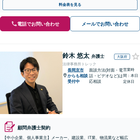
確に対応を進めてまいります。
料金表を見る
電話でお問い合わせ
メールでお問い合わせ
鈴木 悠太
弁護士
大阪府
法律事務所トレック
営業時
長岡京市
面談方法(対面・電
からも相談
話・ビデオなど)は
間：本日
受付中
応相談
定休日
顧問弁護士契約
【中小企業、個人事業主】メーカー、建設業、IT業、物流業など幅広