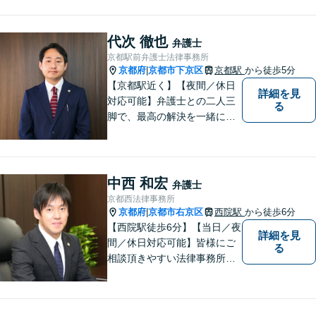
代次 徹也
弁護士
京都駅前弁護士法律事務所
京都府
京都市下京区
京都駅
から徒歩5分
|
【京都駅近く】【夜間／休日
詳細を見
対応可能】弁護士との二人三
る
脚で、最高の解決を一緒に目
指しましょう。刑事事件／交
通事故／離婚問題／借金問題
／相続問題など、幅広く対応
可能です。【地域に根ざした
中西 和宏
弁護士
弁護士】まずは当事務所の無
京都西法律事務所
料法律相談をご体験くださ
京都府
京都市右京区
西院駅
から徒歩6分
|
い。
【西院駅徒歩6分】【当日／夜
詳細を見
間／休日対応可能】皆様にご
る
相談頂きやすい法律事務所を
目指します。交通事故／借金
問題／相続問題／離婚問題な
ど、幅広い法律トラブルに対