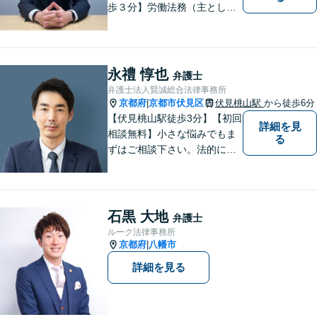
歩３分】労働法務（主として
使用者側）を、専門分野とし
て取り組んでいる一方で、企
業法務、一般民事、家事事
件、建築事件などの幅広い分
永禮 惇也
弁護士
野でも経験を積んでおりま
弁護士法人賢誠総合法律事務所
す。お気軽にご相談くださ
京都府
京都市伏見区
伏見桃山駅
から徒歩6分
|
い。
【伏見桃山駅徒歩3分】【初回
詳細を見
相談無料】小さな悩みでもま
る
ずはご相談下さい。法的に無
難で簡単な解決ではなく、依
頼者様にとって最良の解決に
尽力します。交通事故／離婚
／相続／企業法務など幅広く
石黒 大地
弁護士
対応可能。【休日・夜間対応
ルーク法律事務所
可】
京都府
八幡市
|
詳細を見る