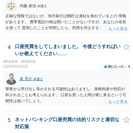
内藤 政信
弁護士
正確な情報ではないが、地方銀行は郵貯は凍結を免れているとの 情報
があります。 携帯電話の例は聞いたことがないですが、あなたの名前
を使って 悪用したことが判明したら、利用を停止することもあるでし
ょう。 その場合、他の会社の携帯ならば、大丈夫と思います。
4
口座売買をしてしまいました。 今後どうすればい
いか教えてください……
#闇金被害
#特殊詐欺
2023年9月10日
役にたった
5
泉 亮介
弁護士
警察から呼び出し等がされる可能性はありますし、身柄拘束や刑罰が
科されることも考えられます。 口座を買った人間が家に来るという可
能性は低いでしょう。
5
ネットバンキング口座売買の法的リスクと適切な
対応策