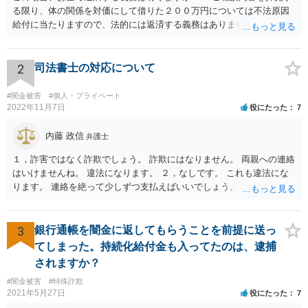
る限り、体の関係を対価にして借りた２００万円については不法原因
給付に当たりますので、法的には返済する義務はありません。家族に
連絡するなど脅しをしてくるようでしたら、警察でご相談されること
をお勧めします。
2
司法書士の対応について
#闇金被害
#個人・プライベート
2022年11月7日
役にたった
7
内藤 政信
弁護士
１，詐害ではなく詐欺でしょう。 詐欺にはなりません。 両親への連絡
はいけませんね。 違法になります。 ２，なしです。 これも違法にな
ります。 連絡を絶って少しずつ支払えばいいでしょう。
3
銀行通帳を闇金に返してもらうことを前提に送っ
てしまった。持続化給付金も入ってたのは、逮捕
されますか？
#闇金被害
#特殊詐欺
2021年5月27日
役にたった
7