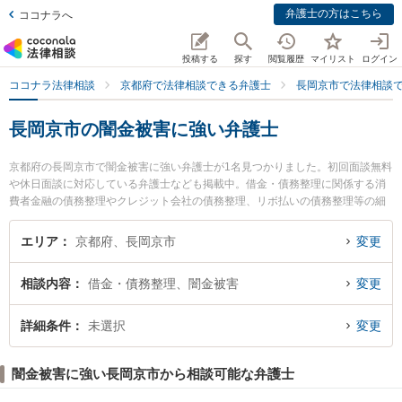
弁護士の方はこちら
ココナラへ
投稿する
探す
閲覧履歴
マイリスト
ログイン
ココナラ法律相談
京都府で法律相談できる弁護士
長岡京市で法律相談
長岡京市の闇金被害に強い弁護士
京都府の長岡京市で闇金被害に強い弁護士が1名見つかりました。初回面談無料
や休日面談に対応している弁護士なども掲載中。借金・債務整理に関係する消
費者金融の債務整理やクレジット会社の債務整理、リボ払いの債務整理等の細
かな分野での絞り込み検索もでき便利です。特に古屋法律事務所の古屋 岳弁護
士のプロフィール情報や弁護士費用、強みなどが注目されています。『長岡京
エリア
京都府、長岡京市
変更
市で土日や夜間に発生した闇金被害のトラブルを今すぐに弁護士に相談した
い』『闇金被害のトラブル解決の実績豊富な近くの弁護士を検索したい』『初
相談内容
借金・債務整理、闇金被害
変更
回相談無料で闇金被害を法律相談できる長岡京市内の弁護士に相談予約した
い』などでお困りの相談者さんにおすすめです。
詳細条件
未選択
変更
闇金被害に強い長岡京市から相談可能な弁護士