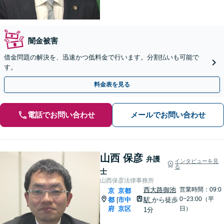
闇金被害
借金問題の解決を、迅速かつ低料金で行います。分割払いも可能で
す。
料金表を見る
電話でお問い合わせ
メールでお問い合わせ
山西 保彦
弁護
インタビューを見
る
士
山西保彦法律事務所
西大路御池
営業時間：09:0
京
京都
0~23:00（平
都
市中
駅
から徒歩
|
府
京区
日）
1分