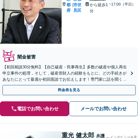
~17:00（平日）
都
市伏
から徒歩1
|
府
見区
分
闇金被害
【初回相談30分無料】【自己破産・民事再生】多数の破産や個人再生
申立事件の処理，そして，破産管財人の経験をもとに、どの手続きが
あなたにとって最適か初回面談でお伝えします！専門家に話を聞くこ
とが解決への第一歩です！【京阪丹波橋駅徒歩1分】
料金表を見る
電話でお問い合わせ
メールでお問い合わせ
重光 健太郎
弁護
インタビューを見