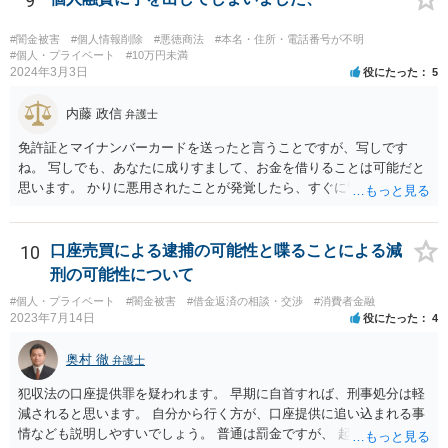
9
リと至急相談して対応されてください。
#闇金被害
#個人情報削除
#悪徳商法
#本名・住所・電話番号が不明
#個人・プライベート
#10万円未満
2024年3月3日
役にたった
5
内藤 政信
弁護士
免許証とマイナンバーカードを送ったと言うことですが、写しです
ね。 写しでも、あなたに成りすまして、お金を借りることは可能だと
思います。 かりに悪用されたことが発覚したら、すぐに警察に相談し
て下さい。
10
口座売買による逮捕の可能性と喋ることによる減
刑の可能性について
#個人・プライベート
#闇金被害
#借金返済の相談・交渉
#消費者金融
2023年7月14日
役にたった
4
奥村 徹
弁護士
犯収法の口座提供罪を疑われます。 早期に自首すれば、刑事処分は軽
減されると思います。 自分から行く方が、口座提供に追い込まれる事
情なども説明しやすいでしょう。 普通は罰金ですが、 起訴猶予も多い