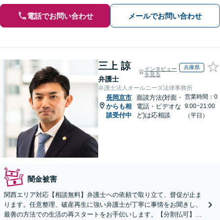
電話でお問い合わせ
メールでお問い合わせ
三上 諒
兵庫県
インタビュー
を見る
弁護士
弁護士法人オールニーズ法律事務所
営業時間：0
長岡京市
面談方法(対面・
からも相
電話・ビデオな
9:00~21:00
談受付中
ど)は応相談
（平日）
闇金被害
関西エリア対応【相談無料】弁護士への依頼で取り立て、督促が止ま
ります。任意整理、破産再生に強い弁護士が丁寧に事情をお聞きし、
最善の方法での生活の再スタートをお手伝いします。【分割払可】