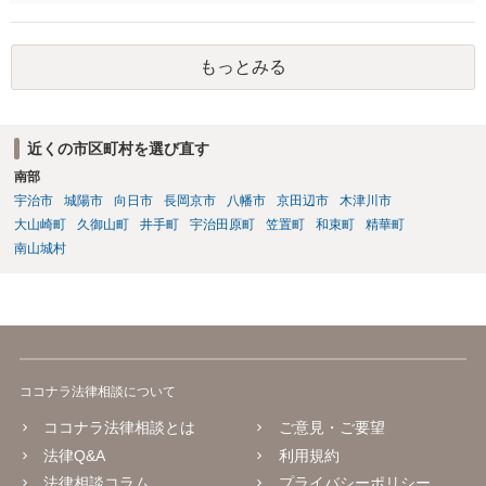
ので有効だと思います。
もっとみる
近くの市区町村を選び直す
南部
宇治市
城陽市
向日市
長岡京市
八幡市
京田辺市
木津川市
大山崎町
久御山町
井手町
宇治田原町
笠置町
和束町
精華町
南山城村
ココナラ法律相談について
ココナラ法律相談とは
ご意見・ご要望
法律Q&A
利用規約
法律相談コラム
プライバシーポリシー