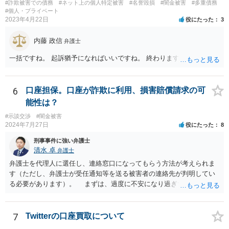
#詐欺被害での債務
#ネット上の個人特定被害
#名誉毀損
#闇金被害
#多重債務
#個人・プライベート
2023年4月22日
役にたった
3
内藤 政信
弁護士
一括ですね。 起訴猶予になればいいですね。 終わります。
6
口座担保。口座が詐欺に利用、損害賠償請求の可
能性は？
#示談交渉
#闇金被害
2024年7月27日
役にたった
8
刑事事件に強い弁護士
清水 卓
弁護士
弁護士を代理人に選任し、連絡窓口になってもらう方法が考えられま
す（ただし、弁護士が受任通知等を送る被害者の連絡先が判明してい
る必要があります）。 まずは、過度に不安になり過ぎず、少し落ち
着つきましょう。解決の方法として、損害賠償責任の有無を争う、減
額を求めていく、分割等の支払方法を求めて行く等の方法もあります
し、時間的にも、今すぐではなく、時間•期間をかけて対応して行くこ
7
Twitterの口座買取について
とができます。あなたが心身に変調をきたしては、元も子もありませ