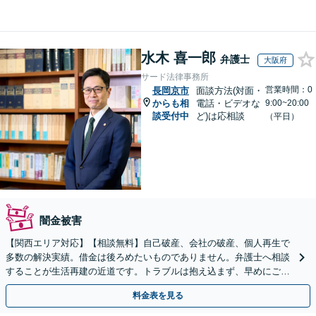
水木 喜一郎
弁護士
大阪府
サード法律事務所
営業時間：0
長岡京市
面談方法(対面・
からも相
電話・ビデオな
9:00~20:00
談受付中
ど)は応相談
（平日）
闇金被害
【関西エリア対応】【相談無料】自己破産、会社の破産、個人再生で
多数の解決実績。借金は後ろめたいものでありません。弁護士へ相談
することが生活再建の近道です。トラブルは抱え込まず、早めにご相
談を。
料金表を見る