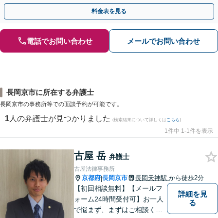
【夜間休日対応可】【完全個室】
料金表を見る
電話でお問い合わせ
メールでお問い合わせ
長岡京市に所在する弁護士
長岡京市の事務所等での面談予約が可能です。
1
人の弁護士が見つかりました
(検索結果について詳しくは
こちら
)
1件中 1-1件を表示
古屋 岳
弁護士
古屋法律事務所
京都府
長岡京市
長岡天神駅
から徒歩2分
|
【初回相談無料】【メールフ
詳細を見
ォーム24時間受付可】お一人
る
で悩まず、まずはご相談くだ