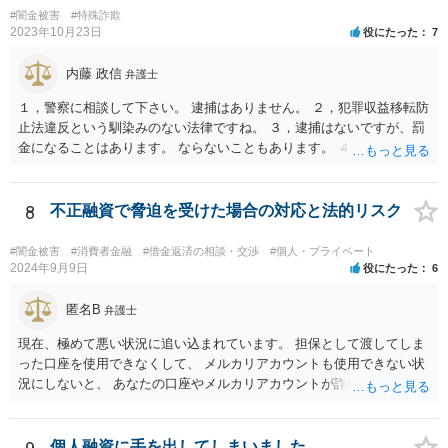
んので。 いずれにしても、何かあったら速やか相談可能なお住まい
#闇金被害
#特殊詐欺
の地域の弁護士に直接相談してみて下さい（弁護士会や法テラス等で
2023年10月23日
役にたった
7
も相談を実施しているかと思います）。
内藤 政信
弁護士
１，警察に相談して下さい。 逮捕はありません。 ２，犯罪収益移転防
止法違反という馴染みのない法律ですね。 ３，逮捕はないですが、罰
金になることはあります。 ならないこともあります。 ４，警察に自主
申告が最善です。
8
不正融資で脅迫を受けた場合の対応と法的リスク
#闇金被害
#消費者金融
#借金返済の相談・交渉
#個人・プライベート
2024年9月9日
役にたった
6
匿名B
弁護士
現在、極めて悪い状況に追い込まれています。 担保として渡してしま
った口座を使用できなくして、 メルカリアカウントも使用できない状
況にしないと、 あなたの口座やメルカリアカウントが詐欺や闇金の取
引に利用される可能性があります。 そうなると、あなたは口座提供の
容疑で警察の調べを受けたり、第三者から損害賠償請求をされるなど
の過酷な状況へと追い込まれていきます。 警察や、金融機関、メルカ
個人融資に手を出してしまいました、