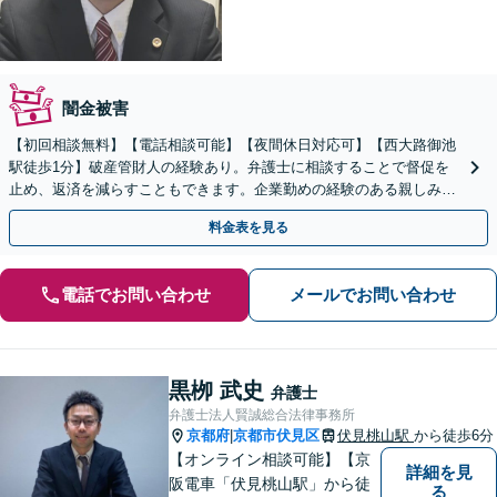
闇金被害
【初回相談無料】【電話相談可能】【夜間休日対応可】【西大路御池
駅徒歩1分】破産管財人の経験あり。弁護士に相談することで督促を
止め、返済を減らすこともできます。企業勤めの経験のある親しみや
すい弁護士です。お気軽にご相談ください。
料金表を見る
電話でお問い合わせ
メールでお問い合わせ
黒栁 武史
弁護士
弁護士法人賢誠総合法律事務所
京都府
京都市伏見区
伏見桃山駅
から徒歩6分
|
【オンライン相談可能】【京
詳細を見
阪電車「伏見桃山駅」から徒
る