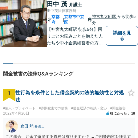
応可能。【法テラス利用可】
田中 茂
弁護士
ご相談者様に寄り添って対
田中茂法律事務所
応。お悩みの方はお気軽にご
神宮丸太町駅
から徒歩5
京都
京都市中京
|
相談ください。
府
区
分
【神宮丸太町駅 徒歩5分】困
詳細を見
りごとお悩みごとを抱えた人
る
たちや中小企業経営者の方々
に寄り添い、迅速、的確、丁
寧をモットーとして全力でそ
の解決にあたります。どんな
に困難でも、常に明るく、前
闇金被害の法律Q&Aランキング
向きな気持ちをもって、ご依
頼者様とともにより良い解決
を目指します。
1
性行為を条件とした借金契約の法的無効性と対処
法
#個人・プライベート
#詐欺被害での債務
#借金返済の相談・交渉
#闇金被害
2022年4月20日
役にたった
18
倉田 勲
弁護士
この場合、お金で返済する義務は有りますか？ →ご相談内容を拝見す