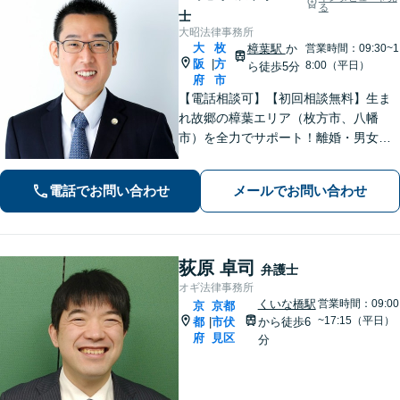
る
士
大昭法律事務所
大
枚
樟葉駅
か
営業時間：09:30~1
阪
方
|
8:00（平日）
ら徒歩5分
府
市
【電話相談可】【初回相談無料】生ま
れ故郷の樟葉エリア（枚方市、八幡
市）を全力でサポート！離婚・男女問
題／相続問題／刑事事件／労働問題／
交通事故などに注力。どんな小さなお
電話でお問い合わせ
メールでお問い合わせ
悩みでお気軽にご相談ください【夜
間・休日面談】【完全個室】【樟葉駅5
分】
荻原 卓司
弁護士
オギ法律事務所
くいな橋駅
営業時間：09:00
京
京都
~17:15（平日）
都
市伏
から徒歩6
|
府
見区
分