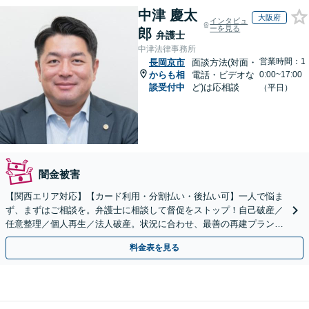
中津 慶太
大阪府
インタビュ
ーを見る
郎
弁護士
中津法律事務所
営業時間：1
長岡京市
面談方法(対面・
からも相
電話・ビデオな
0:00~17:00
談受付中
ど)は応相談
（平日）
闇金被害
【関西エリア対応】【カード利用・分割払い・後払い可】一人で悩ま
ず、まずはご相談を。弁護士に相談して督促をストップ！自己破産／
任意整理／個人再生／法人破産。状況に合わせ、最善の再建プランを
ご提案【破産管財人経験あり】
料金表を見る