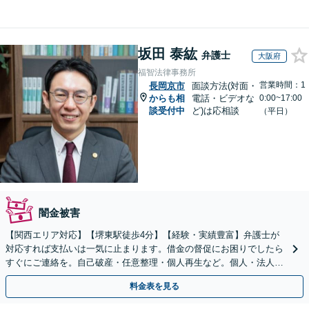
坂田 泰紘
弁護士
大阪府
福智法律事務所
営業時間：1
長岡京市
面談方法(対面・
からも相
電話・ビデオな
0:00~17:00
談受付中
ど)は応相談
（平日）
闇金被害
【関西エリア対応】【堺東駅徒歩4分】【経験・実績豊富】弁護士が
対応すれば支払いは一気に止まります。借金の督促にお困りでしたら
すぐにご連絡を。自己破産・任意整理・個人再生など。個人・法人対
応可能。【夜間・休日対応可能】
料金表を見る