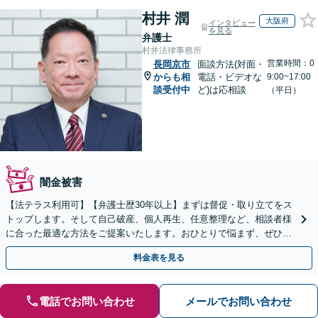
村井 潤
大阪府
インタビュー
を見る
弁護士
村井法律事務所
営業時間：0
長岡京市
面談方法(対面・
からも相
電話・ビデオな
9:00~17:00
談受付中
ど)は応相談
（平日）
闇金被害
【法テラス利用可】【弁護士歴30年以上】まずは督促・取り立てをス
トップします。そして自己破産、個人再生、任意整理など、相談者様
に合った最適な方法をご提案いたします。おひとりで悩まず、ぜひご
相談ください。【法人破産も対応】
料金表を見る
電話でお問い合わせ
メールでお問い合わせ