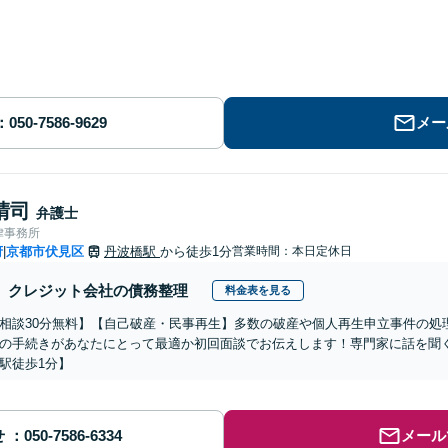
メー
晴司
弁護士
律事務所
府
京都市伏見区
丹波橋駅
から徒歩1分
営業時間：本日定休日
|
クレジット会社の債務整理
料金表を見る
相談30分無料】【自己破産・民事再生】多数の破産や個人再生申立事件の処
の手続きがあなたにとって最適か初回面談でお伝えします！専門家に話を聞
駅徒歩1分】
せ
メール