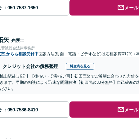
せ
メール
拓矢
弁護士
人賢誠総合法律事務所
京市
からも相談受付中
面談方法(対面・電話・ビデオなど)は応相談
営業時間：
クレジット会社の債務整理
料金表を見る
桃山駅徒歩6分】【後払い・分割払い可】初回面談でご希望に合わせた方針
きます。早期の相談により迅速な問題解決【初回面談30分無料】自己破産の
ださい。
せ
メール