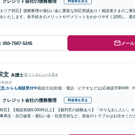
クレジット会社の債務整理
料金表を見る
エリア対応】債務整理や過払い金に豊富な対応実績あり！相談者さまのご要
をいたします。各手続きのメリットやデメリットをわかりやすく説明し、親
メール
宗文
弁護士
インタビューを見る
律事務所
京市
からも相談受付中
面談方法(対面・電話・ビデオなど)は応相談
営業時間：09
クレジット会社の債務整理
料金表を見る
対応】【相談実績9,000件以上】【裁判官の経験あり】「やりなおしたい」
事再生・自己破産・過払い金・任意売却など、借金のトラブルはお任せくだ