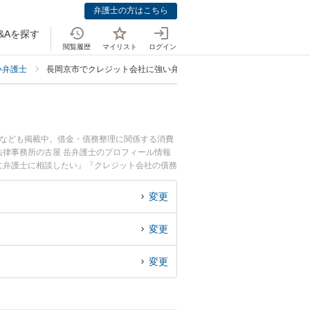
弁護士の方はこちら
&Aを探す
閲覧履歴
マイリスト
ログイン
い弁護士
長岡京市でクレジット会社に強い弁護士
士なども掲載中。借金・債務整理に関係する消費
律事務所の古屋 岳弁護士のプロフィール情報
に弁護士に相談したい』『クレジット会社の債務
京市内の弁護士に相談予約したい』などでお困り
変更
変更
変更