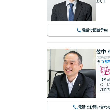
あり】
電話で面談予約
笠中 
丹波橋法
京都
【初回
に、ど
丹波橋
電話でお問い合わ