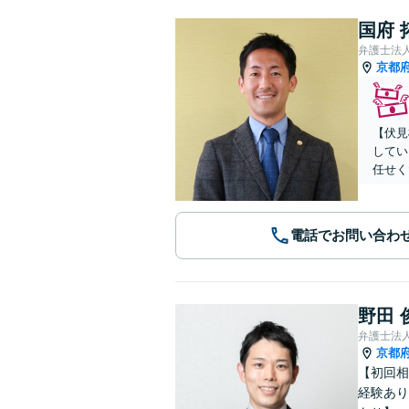
国府 
弁護士法
京都
【伏見
してい
任せく
電話でお問い合わ
野田 
弁護士法
京都
【初回相
経験あり