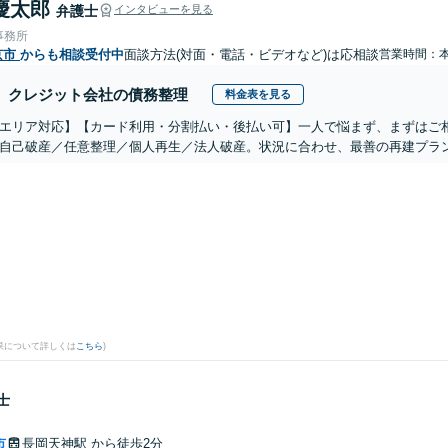
慶太郎
弁護士
インタビューを見る
事務所
京市
からも相談受付中
面談方法(対面・電話・ビデオなど)は応相談
営業時間：
クレジット会社の債務整理
料金表を見る
エリア対応】【カード利用・分割払い・後払い可】一人で悩まず、まずはご
自己破産／任意整理／個人再生／法人破産。状況に合わせ、最善の再建プラ
果について詳しくは
こちら
)
士
市
長岡天神駅
から徒歩2分