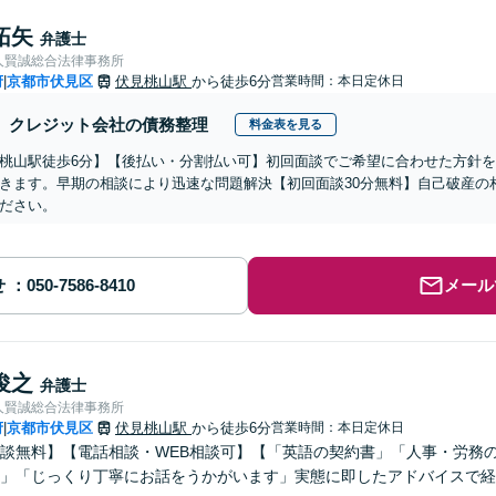
拓矢
弁護士
人賢誠総合法律事務所
府
京都市伏見区
伏見桃山駅
から徒歩6分
営業時間：本日定休日
|
クレジット会社の債務整理
料金表を見る
桃山駅徒歩6分】【後払い・分割払い可】初回面談でご希望に合わせた方針
きます。早期の相談により迅速な問題解決【初回面談30分無料】自己破産の
ださい。
せ
メール
俊之
弁護士
人賢誠総合法律事務所
府
京都市伏見区
伏見桃山駅
から徒歩6分
営業時間：本日定休日
|
談無料】【電話相談・WEB相談可】【「英語の契約書」「人事・労務
」「じっくり丁寧にお話をうかがいます」実態に即したアドバイスで経