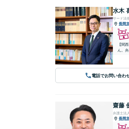
水木 
サード法
長岡
【関西
ん。弁
電話でお問い合わ
齋藤 
弁護士法
長岡