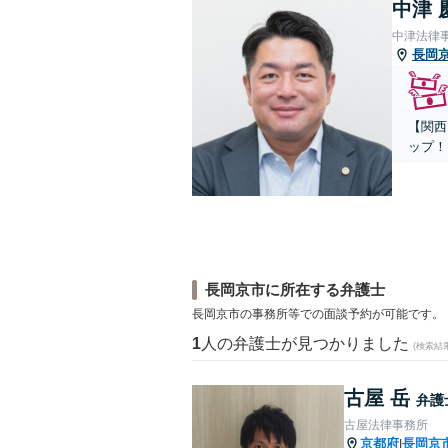
中津 
中津法律
長岡
【関西
ップ！
長岡京市に所在する弁護士
長岡京市の事務所等での面談予約が可能です。
1
人の弁護士が見つかりました
(検索結
古屋 岳
弁護
古屋法律事務所
京都府
長岡京
|