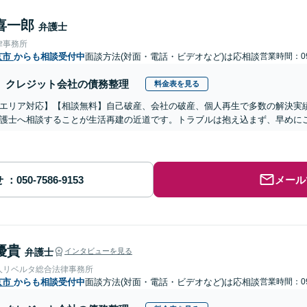
喜一郎
弁護士
律事務所
京市
からも相談受付中
面談方法(対面・電話・ビデオなど)は応相談
営業時間：09
クレジット会社の債務整理
料金表を見る
エリア対応】【相談無料】自己破産、会社の破産、個人再生で多数の解決実
護士へ相談することが生活再建の近道です。トラブルは抱え込まず、早めに
せ
メール
優貴
弁護士
インタビューを見る
人リベルタ総合法律事務所
京市
からも相談受付中
面談方法(対面・電話・ビデオなど)は応相談
営業時間：09