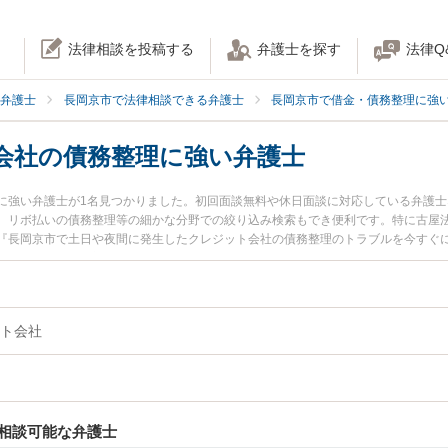
法律相談を投稿する
弁護士を探す
法律Q
弁護士
長岡京市で法律相談できる弁護士
長岡京市で借金・債務整理に強
会社の債務整理に強い弁護士
に強い弁護士が1名見つかりました。初回面談無料や休日面談に対応している弁護
、リボ払いの債務整理等の細かな分野での絞り込み検索もでき便利です。特に古屋法
『長岡京市で土日や夜間に発生したクレジット会社の債務整理のトラブルを今すぐ
を検索したい』『初回相談無料でクレジット会社の債務整理を法律相談できる長岡
ト会社
相談可能な弁護士