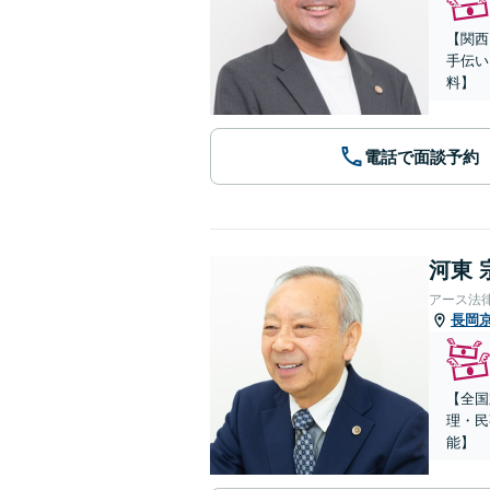
【関西
手伝い
料】
電話で面談予約
河東 
アース法
長岡
【全国
理・民
能】