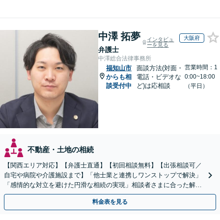
中澤 拓夢
大阪府
インタビュ
ーを見る
弁護士
中澤総合法律事務所
営業時間：1
福知山市
面談方法(対面・
からも相
電話・ビデオな
0:00~18:00
談受付中
ど)は応相談
（平日）
不動産・土地の相続
【関西エリア対応】【弁護士直通】【初回相談無料】【出張相談可／
自宅や病院や介護施設まで】「他士業と連携しワンストップで解決」
「感情的な対立を避けた円滑な相続の実現」相談者さまに合った解決
のプランをご提案
料金表を見る