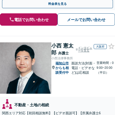
が複雑化を防ぐカギとなります【休日相談可】
料金表を見る
電話でお問い合わせ
メールでお問い合わせ
小西 憲太
大阪府
インタビュ
ーを見る
郎
弁護士
小西法律事務所
営業時間：0
福知山市
面談方法(対面・
からも相
電話・ビデオな
9:00~20:00
談受付中
ど)は応相談
（平日）
不動産・土地の相続
関西エリア対応【初回相談無料】【ビデオ面談可】【所属弁護士6