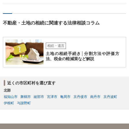
不動産・土地の相続に関連する法律相談コラム
相続・遺言
土地の相続手続き│分割方法や評価方
法、税金の軽減策など解説
近くの市区町村を選び直す
北部
福知山市
舞鶴市
綾部市
宮津市
亀岡市
京丹後市
南丹市
京丹波町
伊根町
与謝野町