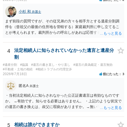
性はそれほど高くない（立証のハードルは非常に高い）ということが
言えると思います。
小杉 和
弁護士
まず前段の質問ですが、その従兄弟の方々を相手方とする遺産分割調
停を（曾祖父の最後の住所地を管轄する）家庭裁判所に申し立てるこ
とが考えられます。裁判所からの呼出しがあれば応答する可能性がま
だあるのではないでしょうか。 後段の質問については、相続放棄は可
能と思われます。時間が思った以上にないので必要書類をてきぱきと
揃える必要があります。その点是非御注意ください。
4
法定相続人に知らされていなかった遺言と遺産分
割
#遺産分割
#協議
#遺言の書き直し・やり直し
#遺言の真偽鑑定・遺言無効
#不動産・土地の相続
#相続トラブルの代理交渉
2026年7月18日
役にたった
3
匿名A
弁護士
・当初法定相続人に知らされなかった公正証書遺言は有効なものです
か。 →有効です。知らせる必要はありません。 ・上記のような状況で
の遺言の書き換えは、叔父に瑕疵がありますか。→無いです。 ・分割
する場合の比率は、現状で、客観的に見てどの程度が妥当と考えられ
ますか。 →本人が自由に決められますので、どこが妥当とは言えない
です。客観的な基準もありません。 ・できれば穏やかに、分割を拒否
5
相続は誰ができますか