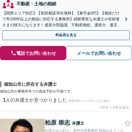
不動産・土地の相続
【関西エリア対応】【初回相談30分無料】【着手金0円】【相続だけ
で年100件以上の相談に対応する事務所】経験豊富な弁護士が依頼者
さまの味方になります！遺産分割協議、不動産相続、遺留分、遺言書
の作成など【烏丸御池駅7分】
料金表を見る
電話でお問い合わせ
メールでお問い合わせ
福知山市に所在する弁護士
福知山市の事務所等での面談予約が可能です。
1
人の弁護士が見つかりました
(検索結果について詳しくは
こちら
)
1件中 1-1件を表示
柏原 崇志
弁護士
弁護士法人村上・新村法律事務所 福知山オフィス