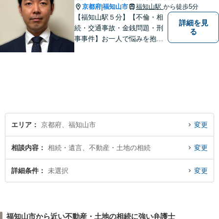
京都府
福知山市
福知山駅
から徒歩5分
|
【福知山駅５分】【不倫・相
詳細を見
続・交通事故・金銭問題・刑
る
事事件】お一人で悩みを抱え
ず、まずご相談を！
エリア
京都府、福知山市
変更
相談内容
相続・遺言、不動産・土地の相続
変更
詳細条件
未選択
変更
福知山市から近い不動産・土地の相続に強い弁護士