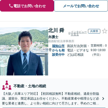
電話でお問い合わせ
メールでお問い合わせ
北川 舜
兵庫県
インタビュー
を見る
弁護士
姫路駅前法律事務所
営業時間：0
福知山市
面談方法(対面・
からも相
電話・ビデオな
9:00~19:00
談受付中
ど)は応相談
（平日）
不動産・土地の相続
【大阪／兵庫エリア対応】【初回相談無料】不動産相続、遺産分割協
議、遺留分、限定承認はお任せください。不動産業者や税理士など必
要な業者と連携し、より良い相続に向けて尽力します。早めのご相談