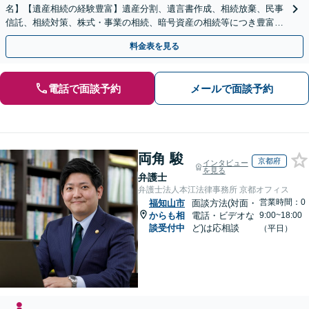
名】【遺産相続の経験豊富】遺産分割、遺言書作成、相続放棄、民事
信託、相続対策、株式・事業の相続、暗号資産の相続等につき豊富な
対応実績。【バリアフリー】【完全個室対応】
料金表を見る
電話で面談予約
メールで面談予約
両角 駿
京都府
インタビュー
を見る
弁護士
弁護士法人本江法律事務所 京都オフィス
営業時間：0
福知山市
面談方法(対面・
からも相
電話・ビデオな
9:00~18:00
談受付中
ど)は応相談
（平日）