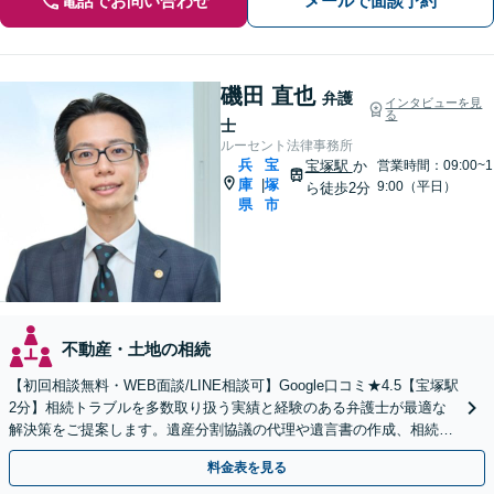
電話でお問い合わせ
メールで面談予約
磯田 直也
弁護
インタビューを見
る
士
ルーセント法律事務所
兵
宝
宝塚駅
か
営業時間：09:00~1
庫
塚
|
9:00（平日）
ら徒歩2分
県
市
不動産・土地の相続
【初回相談無料・WEB面談/LINE相談可】Google口コミ★4.5【宝塚駅
2分】相続トラブルを多数取り扱う実績と経験のある弁護士が最適な
解決策をご提案します。遺産分割協議の代理や遺言書の作成、相続放
棄はお任せください【地域密着】
料金表を見る