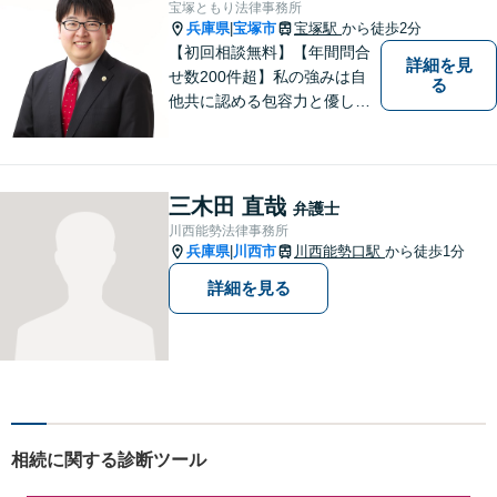
宝塚ともり法律事務所
日面談可】
兵庫県
宝塚市
宝塚駅
から徒歩2分
|
【初回相談無料】【年間問合
詳細を見
せ数200件超】私の強みは自
る
他共に認める包容力と優しさ
です。相談しやすい弁護士を
お探しの方は是非ご連絡くだ
さい。問題を抱えられたまま
お一人で悩まずに、一度ご相
三木田 直哉
弁護士
談にいらしてください。【現
川西能勢法律事務所
役非常勤裁判官】【宝塚駅徒
兵庫県
川西市
川西能勢口駅
から徒歩1分
|
歩3分】
詳細を見る
相続に関する診断ツール