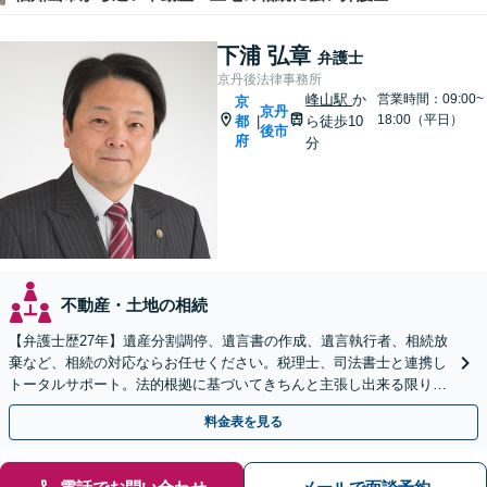
下浦 弘章
弁護士
京丹後法律事務所
峰山駅
か
営業時間：09:00~
京
京丹
18:00（平日）
都
ら徒歩10
|
後市
府
分
不動産・土地の相続
【弁護士歴27年】遺産分割調停、遺言書の作成、遺言執行者、相続放
棄など、相続の対応ならお任せください。税理士、司法書士と連携し
トータルサポート。法的根拠に基づいてきちんと主張し出来る限りご
希望に沿った結果に導きます【兵庫県北部エリアも対応】
料金表を見る