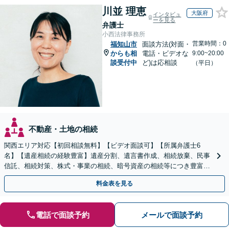
川並 理恵
大阪府
インタビュ
ーを見る
弁護士
小西法律事務所
営業時間：0
福知山市
面談方法(対面・
からも相
電話・ビデオな
9:00~20:00
談受付中
ど)は応相談
（平日）
不動産・土地の相続
関西エリア対応【初回相談無料】【ビデオ面談可】【所属弁護士6
名】【遺産相続の経験豊富】遺産分割、遺言書作成、相続放棄、民事
信託、相続対策、株式・事業の相続、暗号資産の相続等につき豊富な
対応実績。【バリアフリー】【完全個室対応】
料金表を見る
電話で面談予約
メールで面談予約