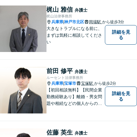
よう努めて参ります。 何でも
梶山 雅信
弁護士
お気軽ご相談ください。
梶山法律事務所
兵庫県
神戸市北区
岡場駅
から徒歩3分
|
大きなトラブルになる前に、
詳細を見
まずは気軽に相談してくださ
る
い
前田 修平
弁護士
ルーセント法律事務所
兵庫県
宝塚市
宝塚駅
から徒歩2分
|
【初回相談無料】【民間企業
詳細を見
勤務経験あり】離婚・男女問
る
題や相続などの個人からのご
相談も、労働・事業継承とい
った事業者からのご相談も受
け付けています！相談者のご
不安を和らげられるように丁
佐藤 英生
弁護士
寧に向き合います【夜間・休