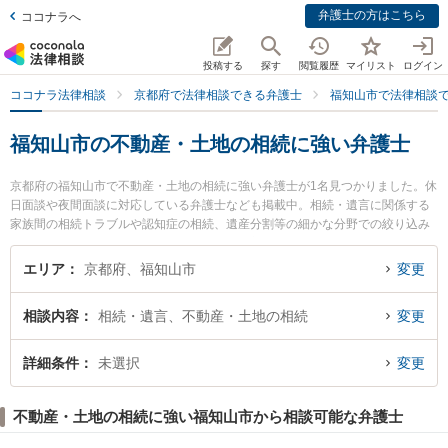
弁護士の方はこちら
ココナラへ
投稿する
探す
閲覧履歴
マイリスト
ログイン
ココナラ法律相談
京都府で法律相談できる弁護士
福知山市で法律相談
福知山市の不動産・土地の相続に強い弁護士
京都府の福知山市で不動産・土地の相続に強い弁護士が1名見つかりました。休
日面談や夜間面談に対応している弁護士なども掲載中。相続・遺言に関係する
家族間の相続トラブルや認知症の相続、遺産分割等の細かな分野での絞り込み
検索もでき便利です。特に弁護士法人村上・新村法律事務所 福知山オフィスの
柏原 崇志弁護士のプロフィール情報や弁護士費用、強みなどが注目されていま
エリア
京都府、福知山市
変更
す。『福知山市で土日や夜間に発生した不動産・土地の相続のトラブルを今す
ぐに弁護士に相談したい』『不動産・土地の相続のトラブル解決の実績豊富な
相談内容
相続・遺言、不動産・土地の相続
変更
近くの弁護士を検索したい』『初回相談無料で不動産・土地の相続を法律相談
できる福知山市内の弁護士に相談予約したい』などでお困りの相談者さんにお
すすめです。
詳細条件
未選択
変更
不動産・土地の相続に強い福知山市から相談可能な弁護士