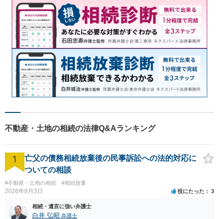
不動産・土地の相続の法律Q&Aランキング
1
亡父の債務相続放棄後の民事訴訟への法的対応に
ついての相談
#不動産・土地の相続
#相続放棄
2026年8月3日
役にたった
3
相続・遺言に強い弁護士
白井 弘昭
弁護士