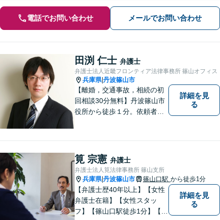
電話でお問い合わせ
メールでお問い合わせ
田渕 仁士
弁護士
弁護士法人近畿フロンティア法律事務所 篠山オフィス
兵庫県
丹波篠山市
|
【離婚，交通事故，相続の初
詳細を見
回相談30分無料】丹波篠山市
る
役所から徒歩１分。依頼者の
お気持ちを否定せず，しっか
りとお話を聞いた上で、合理
的な助言を行います。相談メ
モ無料。受任後はチャット連
筧 宗憲
弁護士
携可。
弁護士法人筧法律事務所 篠山支所
兵庫県
丹波篠山市
篠山口駅
から徒歩1分
|
【弁護士歴40年以上】【女性
詳細を見
弁護士在籍】【女性スタッ
る
フ】【篠山口駅徒歩1分】【夜