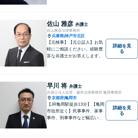
間／休日対応可】【個室】
【離婚専門サイト有】一人で
悩まず、まずはお気軽にご相
談ください。様々な悩みや不
佐山 雅彦
弁護士
安に寄り添い、お抱えの問題
佐山雅彦法律事務所
の迅速かつ適切な解決を目指
兵庫県
神戸市北区
|
します。
【元検事】【元公証人】お気
詳細を見
軽にご相談ください。経験豊
る
富な弁護士がお答えします。
早川 将
弁護士
弁護士法人佐渡・藤本法律事務所 亀岡事務所
京都府
亀岡市
|
【JR亀岡駅徒歩13分】【亀岡
詳細を見
市役所近く】民事事件、家事
る
事件、刑事事件など幅広い分
野を取り扱っています。 依頼
者のお話に耳を傾け、より良
い法的サービスを提供できる