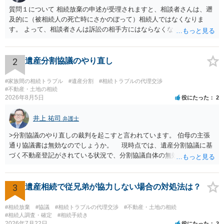
質問１について 相続放棄の申述が受理されますと、相談者さんは、遡
及的に（被相続人の死亡時にさかのぼって）相続人ではなくなりま
す。 よって、相談者さんは訴訟の相手方にはならなくなるので（明け
渡し請求の対象ではなくなるので）請求棄却となります。 相続放棄受
理証明を家庭裁判所で取得し、コピーを答弁書に添えて裁判所に提出
してください。 質問２について 請求棄却を求める答弁書を提出すれ
2
遺産分割協議のやり直し
ば、第１回期日は出席する必要がありません。その日は差支え（用事
があり出席できない）との記載で十分です。 質問３について 弁護士で
#家族間の相続トラブル
#遺産分割
#相続トラブルの代理交渉
はないので、ｍｉｎｔｓでの提出の必要は無いと思います。郵送（期
#不動産・土地の相続
2026年8月5日
役にたった
2
限までに届けばよい）で十分です。 詳細は、書面記載の裁判所書記官
にお問い合わせください。 以上、ご参考まで。
井上 祐司
弁護士
>分割協議のやり直しの裁判を起こすと言われています。 伯母の主張
通り協議書は無効なのでしょうか。 現時点では、遺産分割協議に基
づく不動産登記がされている状況で、分割協議自体の無効を裁判所が
認めたわけではないので、分割協議の効力に影響はありません。 先
方の訴訟の主張及び立証次第ですが、 ・御祖母様の認知能力に関する
医師の意見書、筆跡鑑定 が提出されればその効力が否定される可能性
3
遺産相続で従兄弟が協力しない場合の対処法は？
はありますが、 ・伯母様自身が分割協議に加わっていること ・御祖母
様の意に反する遺産分割協議を行う実益が誰にあったかの立証が困難
#相続放棄
#協議
#相続トラブルの代理交渉
#不動産・土地の相続
であること からすると、実際に遺産分割協議の効力が否定される可能
#相続人調査・確定
#相続手続き
2026年7月22日
役にたった
2