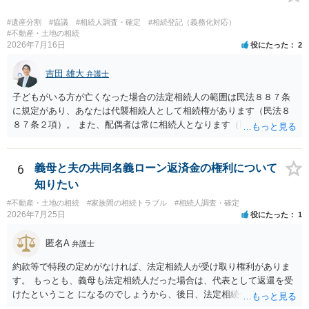
することはできますか。 →分割を拒否するということは、遺産はいら
ないということでしょうか。遺言で、受取を指定されててもいらない
#遺産分割
#協議
#相続人調査・確定
#相続登記（義務化対応）
と拒否することはできます。理由を説明する必要はありません。
#不動産・土地の相続
2026年7月16日
役にたった
2
吉田 雄大
弁護士
子どもがいる方が亡くなった場合の法定相続人の範囲は民法８８７条
に規定があり、あなたは代襲相続人として相続権があります（民法８
８７条２項）。 また、配偶者は常に相続人となります（民法８９０
条）。 「祖父の子供３人」の方の配偶者がご健在であれば、その方に
も相続権があります。つまり、孫５人に加えて「おじ又はおば」にも
相続権がある可能性があります。
6
義母と夫の共同名義ローン返済金の権利について
知りたい
#不動産・土地の相続
#家族間の相続トラブル
#相続人調査・確定
2026年7月25日
役にたった
1
匿名A
弁護士
約款等で特段の定めがなければ、法定相続人が受け取り権利がありま
す。 もっとも、義母も法定相続人だった場合は、代表として返還を受
けたということ になるのでしょうから、後日、法定相続分に基づいて
精算を求めることは可能と思います。