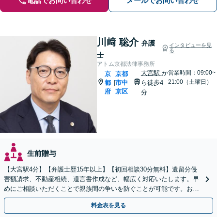
電話でお問い合わせ
メールでお問い合わせ
川﨑 聡介
弁護
インタビューを見
る
士
アトム京都法律事務所
大宮駅
か
営業時間：09:00~
京
京都
21:00（土曜日）
都
市中
ら徒歩4
|
府
京区
分
生前贈与
【大宮駅4分】【弁護士歴15年以上】【初回相談30分無料】遺留分侵
害額請求、不動産相続、遺言書作成など、幅広く対応いたします。早
めにご相談いただくことで親族間の争いを防ぐことが可能です。おひ
とりで悩まず、まずは弁護士にご相談ください。
料金表を見る