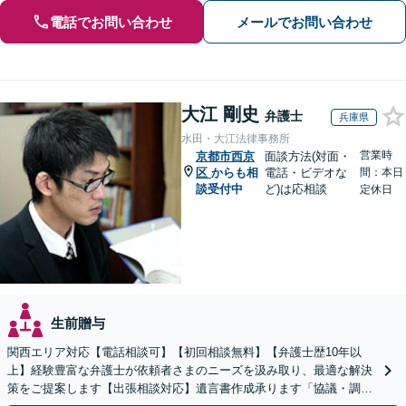
電話でお問い合わせ
メールでお問い合わせ
大江 剛史
弁護士
兵庫県
水田・大江法律事務所
営業時
京都市西京
面談方法(対面・
区
からも相
電話・ビデオな
間：本日
談受付中
ど)は応相談
定休日
生前贈与
関西エリア対応【電話相談可】【初回相談無料】【弁護士歴10年以
上】経験豊富な弁護士が依頼者さまのニーズを汲み取り、最適な解決
策をご提案します【出張相談対応】遺言書作成承ります「協議・調