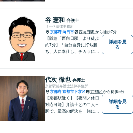
緒に解決していく「パートナ
ー」です。弁護士事務所は敷
居が高いと思っていらっしゃ
谷 憲和
弁護士
る方こそ、是非一度ご相談く
リーベ法律事務所
ださい。
京都府
向日市
西向日駅
から徒歩7分
|
【阪急「西向日駅」より徒歩
詳細を見
約7分】「自分自身に打ち勝
る
ち、人に奉仕し、チカラにな
ること、そして一人でも多く
方の役に立つこと」こそが弁
護士としての責務であると信
じて弁護活動をおこなってま
代次 徹也
弁護士
いります。お気軽にご相談く
京都駅前弁護士法律事務所
ださい。
京都府
京都市下京区
京都駅
から徒歩5分
|
【京都駅近く】【夜間／休日
詳細を見
対応可能】弁護士との二人三
る
脚で、最高の解決を一緒に目
指しましょう。刑事事件／交
通事故／離婚問題／借金問題
／相続問題など、幅広く対応