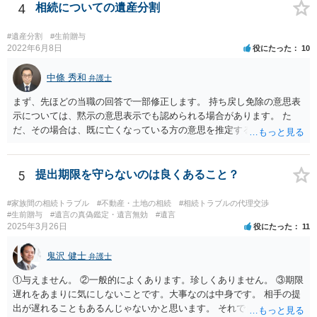
がしますね。
4
相続についての遺産分割
#遺産分割
#生前贈与
2022年6月8日
役にたった
10
中條 秀和
弁護士
まず、先ほどの当職の回答で一部修正します。 持ち戻し免除の意思表
示については、黙示の意思表示でも認められる場合があります。 た
だ、その場合は、既に亡くなっている方の意思を推定することになり
ますので、なかなか立証のハードルは高いと思われます。それゆえ、
持ち戻し免除の意思表示は書面で明確にしておいていただくべきとい
う結論は変わりません。 誤解を与えるような回答でした。失礼しまし
5
提出期限を守らないのは良くあること？
た。 文言については、「〇〇に対する生前贈与による特別受益の持ち
戻しをすべて免除する」というのがオーソドックスなものですが、ご
#家族間の相続トラブル
#不動産・土地の相続
#相続トラブルの代理交渉
心配ならば、弁護士のところに行って、特別受益となりそうな贈与に
#生前贈与
#遺言の真偽鑑定・遺言無効
#遺言
2025年3月26日
役にたった
11
ついて説明した上で、適切な文言についてご相談してみてはいかがで
しょうか。
鬼沢 健士
弁護士
①与えません。 ②一般的によくあります。珍しくありません。 ③期限
遅れをあまりに気にしないことです。大事なのは中身です。 相手の提
出が遅れることもあるんじゃないかと思います。 それでもあなた有利