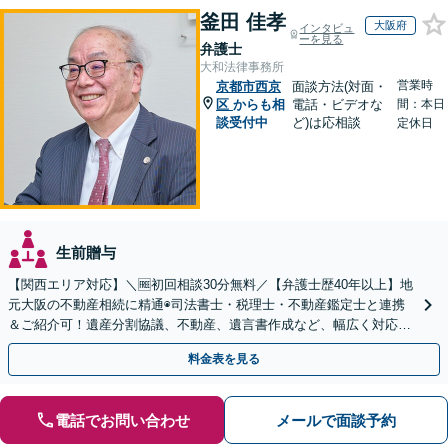
釜田 佳孝
大阪府
インタビュ
ーを見る
弁護士
大和法律事務所
営業時
京都市西京
面談方法(対面・
区
からも相
電話・ビデオな
間：本日
談受付中
ど)は応相談
定休日
生前贈与
【関西エリア対応】＼🆓初回相談30分無料／【弁護士歴40年以上】地
元大阪の不動産相続に精通◉司法書士・税理士・不動産鑑定士と連携
＆ご紹介可！遺産分割協議、不動産、遺言書作成など、幅広く対応し
ます。お気軽にご相談ください
料金表を見る
電話でお問い合わせ
メールで面談予約