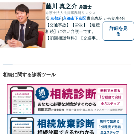
可能です。【地域に根ざした
藤川 真之介
弁護士
弁護士】まずは当事務所の無
弁護士法人法律事務所リンクス
料法律相談をご体験くださ
京都府
京都市下京区
烏丸駅
から徒歩4分
|
い。
【交通事故】【労災】【遺産
詳細を見
相続】に強い弁護士です。
る
【初回相談無料】【交通事故
電話相談可】【相続ウェブ相
談可】で対応させて頂きま
す。【烏丸駅徒歩４分 四条駅
徒歩５分】の法律事務所リン
クスの代表弁護士で【弁護士
相続に関する診断ツール
経験１０年以上】になりま
す。