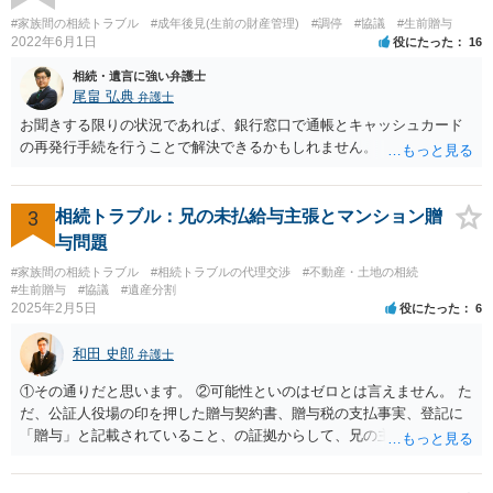
ご相談されるのもひとつの方法です。
#家族間の相続トラブル
#成年後見(生前の財産管理)
#調停
#協議
#生前贈与
2022年6月1日
役にたった
16
相続・遺言に強い弁護士
尾畠 弘典
弁護士
お聞きする限りの状況であれば、銀行窓口で通帳とキャッシュカード
の再発行手続を行うことで解決できるかもしれません。
3
相続トラブル：兄の未払給与主張とマンション贈
与問題
#家族間の相続トラブル
#相続トラブルの代理交渉
#不動産・土地の相続
#生前贈与
#協議
#遺産分割
2025年2月5日
役にたった
6
和田 史郎
弁護士
①その通りだと思います。 ②可能性といのはゼロとは言えません。 た
だ、公証人役場の印を押した贈与契約書、贈与税の支払事実、登記に
「贈与」と記載されていること、の証拠からして、兄の主張は通らな
いようには思います。 ③④その通りだと思います。 話し合いで折り合
わなければ、遺産分割調停を申し立てて進めるのがベターのような気