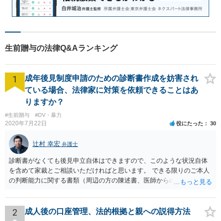
生前贈与の法律Q&Aランキング
1
成年後見制度申請のための診断書作成を妨害され
ている場合、法律家に対策を依頼できることはあ
りますか？
#生前贈与
#DV・暴力
2020年7月22日
役にたった
30
辻村 幸宏
弁護士
診断書がなくても後見申立自体はできますので、このような状況自体
を含めて家裁とご相談いただければと思います。 できる限りのご本人
の判断能力に関する書類（周辺の方の陳述書、医師からの聴取書等）
を整え、家裁の鑑定を経る前提で鑑定費用の予納金を用意し、申立て
をしていただければそこから先は進むのではないかと存じます。 ま
た、Aさんの意向を酌みすぎるあまりに後見申立ができない状況にして
2
成人後の口座管理、法的根拠と親への説得方法
いる施設の問題もありますので、当該地域の地域包括支援センターに