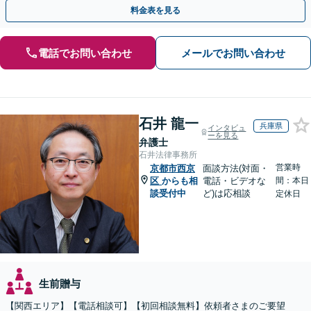
停・審判どの段階でも相談OK」【分割・後払い利用可】
料金表を見る
電話でお問い合わせ
メールでお問い合わせ
石井 龍一
兵庫県
インタビュ
ーを見る
弁護士
石井法律事務所
営業時
京都市西京
面談方法(対面・
区
からも相
電話・ビデオな
間：本日
談受付中
ど)は応相談
定休日
生前贈与
【関西エリア】【電話相談可】【初回相談無料】依頼者さまのご要望