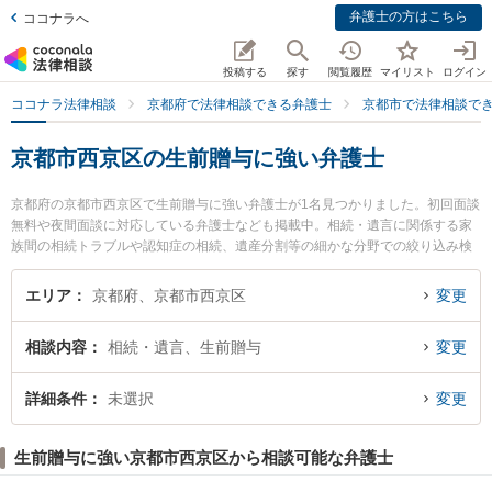
弁護士の方はこちら
ココナラへ
投稿する
探す
閲覧履歴
マイリスト
ログイン
ココナラ法律相談
京都府で法律相談できる弁護士
京都市で法律相談で
京都市西京区の生前贈与に強い弁護士
京都府の京都市西京区で生前贈与に強い弁護士が1名見つかりました。初回面談
無料や夜間面談に対応している弁護士なども掲載中。相続・遺言に関係する家
族間の相続トラブルや認知症の相続、遺産分割等の細かな分野での絞り込み検
索もでき便利です。特に京都松田法律事務所の松田 哲郎弁護士のプロフィール
情報や弁護士費用、強みなどが注目されています。『京都市西京区で土日や夜
エリア
京都府、京都市西京区
変更
間に発生した生前贈与のトラブルを今すぐに弁護士に相談したい』『生前贈与
のトラブル解決の実績豊富な近くの弁護士を検索したい』『初回相談無料で生
相談内容
相続・遺言、生前贈与
変更
前贈与を法律相談できる京都市西京区内の弁護士に相談予約したい』などでお
困りの相談者さんにおすすめです。
詳細条件
未選択
変更
生前贈与に強い京都市西京区から相談可能な弁護士