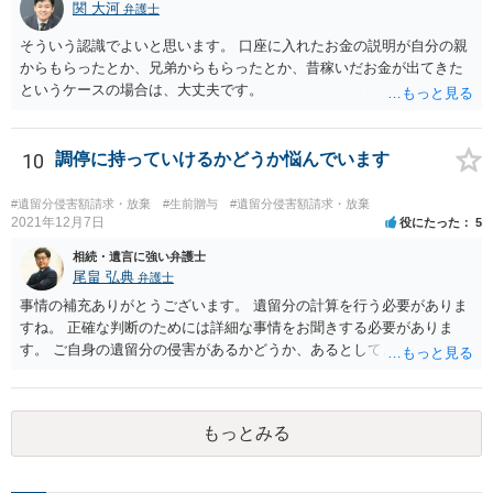
関 大河
弁護士
そういう認識でよいと思います。 口座に入れたお金の説明が自分の親
からもらったとか、兄弟からもらったとか、昔稼いだお金が出てきた
というケースの場合は、大丈夫です。
10
調停に持っていけるかどうか悩んでいます
#遺留分侵害額請求・放棄
#生前贈与
#遺留分侵害額請求・放棄
2021年12月7日
役にたった
5
相続・遺言に強い弁護士
尾畠 弘典
弁護士
事情の補充ありがとうございます。 遺留分の計算を行う必要がありま
すね。 正確な判断のためには詳細な事情をお聞きする必要がありま
す。 ご自身の遺留分の侵害があるかどうか、あるとしてどの程度の金
額となるかを正確に把握されたいのであれば、一度お近くの弁護士に
相談されるのが良いと思います。
もっとみる