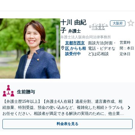
十川 由紀
大阪府
インタビュ
ーを見る
子
弁護士
弁護士法人阪南合同法律事務所
営業時
京都市西京
面談方法(対面・
区
からも相
電話・ビデオな
間：本日
談受付中
ど)は応相談
定休日
生前贈与
【弁護士歴15年以上】【弁護士4人在籍】遺産分割、遺言書作成、相
続放棄、特別受益、預金の使い込みなど、複雑化した相続トラブルも
お任せください。相談者が満足できる解決の実現のために、他士業と
連携し最善を尽くします【完全個室】
料金表を見る