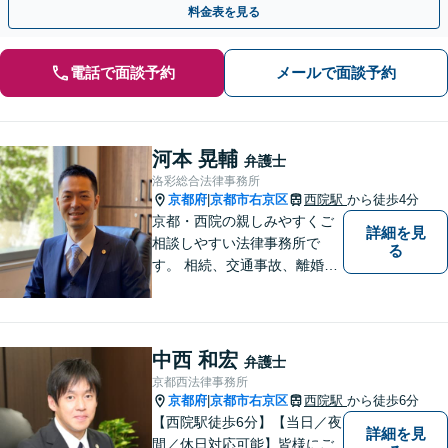
料金表を見る
電話で面談予約
メールで面談予約
河本 晃輔
弁護士
洛彩総合法律事務所
京都府
京都市右京区
西院駅
から徒歩4分
|
京都・西院の親しみやすくご
詳細を見
相談しやすい法律事務所で
る
す。 相続、交通事故、離婚、
不動産、債務整理などに幅広
くご対応しています。
中西 和宏
弁護士
京都西法律事務所
京都府
京都市右京区
西院駅
から徒歩6分
|
【西院駅徒歩6分】【当日／夜
詳細を見
間／休日対応可能】皆様にご