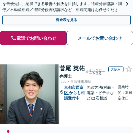
を最優先に、納得できる最善の解決を目指します。遺産分割協議・調
停／不動産相続／遺留分侵害額請求など、相続問題はお任せください
【出張相談可】紛争化したトラブルのご相談も対応します
料金表を見る
電話でお問い合わせ
メールでお問い合わせ
菅尾 英佑
大阪府
インタビュ
ーを見る
弁護士
ウルトラ法律事務所
営業時
京都市西京
面談方法(対面・
区
からも相
電話・ビデオな
間：本日
談受付中
ど)は応相談
定休日