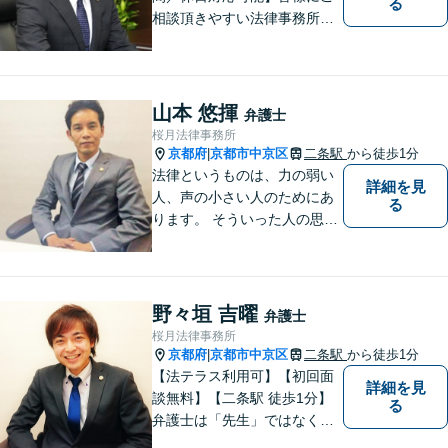
る
相談頂きやすい法律事務所を
目指します。交通事故／借金
問題／相続問題／離婚問題な
ど、幅広い法律トラブルに対
応可能。【法テラス利用可】
山本 悠揮
弁護士
ご相談者様に寄り添って対
桜月法律事務所
応。お悩みの方はお気軽にご
京都府
京都市中京区
二条駅
から徒歩1分
|
相談ください。
法律というものは、力の弱い
詳細を見
人、声の小さい人のためにあ
る
ります。 そういった人の思い
に真摯に耳を傾けて、「相談
してよかった」「頼んでよか
った」と思って頂ける解決を
目指します。
野々垣 吉曜
弁護士
桜月法律事務所
京都府
京都市中京区
二条駅
から徒歩1分
|
【法テラス利用可】【初回面
詳細を見
談無料】【二条駅 徒歩1分】
る
弁護士は「先生」ではなく、
ご依頼者様の悩みや紛争を一