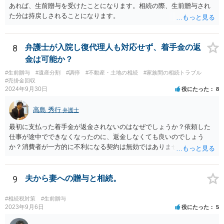
除条件 慈善団体への寄附を予約しつつ、資金不足時は解除できる条項
あれば、生前贈与を受けたことになります。相続の際、生前贈与され
を設定。 などがあり得るかと思われます。
た分は持戻しされることになります。
8
弁護士が入院し復代理人も対応せず、着手金の返
金は可能か？
#生前贈与
#遺産分割
#調停
#不動産・土地の相続
#家族間の相続トラブル
#売掛金回収
2024年9月30日
役にたった
8
高島 秀行
弁護士
最初に支払った着手金が返金されないのはなぜでしょうか？依頼した
仕事が途中でできなくなったのに、返金しなくても良いのでしょう
か？消費者が一方的に不利になる契約は無効ではありませんか？
着手金は、前の弁護士が倒れるまでにやった仕事に応じて清算する義
務があると思います。 倒れた弁護士が所属する弁護士会に相談さ
れた方がよいと思います。 倒れた弁護士は脳梗塞で倒れたようで
9
夫から妻への贈与と相続。
すが、 判断能力があり、復代理を倒れた弁護士の判断で復代理を
選任したのか 即ち、復代理人の選任は有効なのかという問題もあ
#相続税対策
#生前贈与
ると思います。
2023年9月6日
役にたった
5