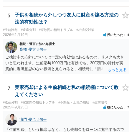
にはなりません。
6
子供を相続から外しつつ友人に財産を譲る方法の
法的有効性は？
#生前贈与
#遺産分割
#家族間の相続トラブル
#相続税対策
2026年1月19日
役にたった
4
相続・遺言に強い弁護士
髙橋 俊太
弁護士
ご検討中の方針については一定の有効性はあるものの、リスクも大き
いと思われます。生前贈与1000万円は有効でも、300万円の貸付が実
質的に返済意思のない仮装と見られると、相続時に「贈与」と評価さ
れ、子から遺留分侵害額請求を受ける可能性があります。 その他の方
法として考えられるものとしては、 ①信託（家族信託・目的信託） 財
産を信託口に移し、受託者（信頼できる友人や専門職）に管理させ、
7
実家売却による生前相続と私の相続権について教
・生存中はあなたの生活費・介護費に優先充当 ・残余を友人や慈善団
えてください
体へ と使途を厳格に指定。相続ではなく信託帰属になるため、子の関
#遺産分割
#家族間の相続トラブル
#不動産・土地の相続
#生前贈与
与を大きく排除できます。 ②遺言＋生命保険の組合せ 生活資金は手元
2025年9月25日
役にたった
7
に残し、余剰資金で受取人を友人・団体にした保険を活用。保険金は
相続財産とは別枠で、遺留分対策にも有効と思われます。 ③負担付死
濵門 俊也
弁護士
因贈与 「介護・見守り等を条件に、死亡時に財産を渡す」契約。条件
不履行なら無効にでき、老後の安心を担保できます。 ④ 寄附予約＋解
「生前相続」という概念はなく、もし売却金をローンに充当するので