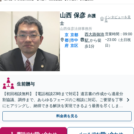
山西 保彦
弁護
インタビューを見
る
士
山西保彦法律事務所
西大路御池
営業時間：09:00
京
京都
~23:00（土日祝
都
市中
駅
から徒
|
府
京区
日）
歩1分
生前贈与
【初回相談無料】【電話相談23時まで対応】遺言書の作成から遺産分
割協議、調停まで、あらゆるフェーズのご相談に対応。ご要望を丁寧
にヒアリングし、納得できる解決を実現できるよう最善を尽くします
【夜間・休日対応可】【西大路御池駅徒歩1分】
料金表を見る