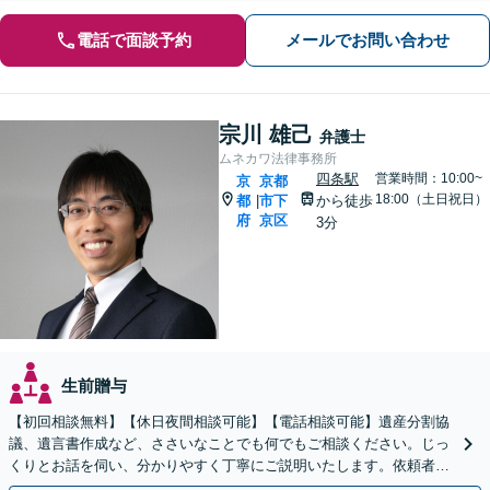
電話で面談予約
メールでお問い合わせ
宗川 雄己
弁護士
ムネカワ法律事務所
四条駅
営業時間：10:00~
京
京都
18:00（土日祝日）
都
市下
から徒歩
|
府
京区
3分
生前贈与
【初回相談無料】【休日夜間相談可能】【電話相談可能】遺産分割協
議、遺言書作成など、ささいなことでも何でもご相談ください。じっ
くりとお話を伺い、分かりやすく丁寧にご説明いたします。依頼者の
方の利益を最大化するために尽力いたします。