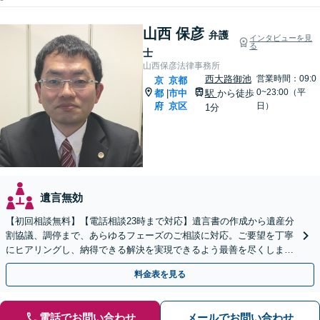
山西 保彦
弁護
インタビューを見
る
士
山西保彦法律事務所
西大路御池
営業時間：09:0
京
京都
0~23:00（平
都
市中
駅
から徒歩
|
府
京区
日）
1分
遺言無効
【初回相談無料】【電話相談23時まで対応】遺言書の作成から遺産分
割協議、調停まで、あらゆるフェーズのご相談に対応。ご要望を丁寧
にヒアリングし、納得できる解決を実現できるよう最善を尽くします
【夜間・休日対応可】【西大路御池駅徒歩1分】
料金表を見る
電話でお問い合わせ
メールでお問い合わせ