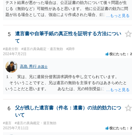
テスト結果が悪かった場合は、公正証書の効力について後々問題が生
じる（無効など）可能性があると思います。 他に公正証書の効力に問
題が出る場合としては、強迫により作成された場合、錯誤（勘違い）
の場合などがあります。 遺言の対象となる財産の多寡などにもよりま
すが、弁護士に作成を依頼する場合は、１０～数十万円程度になるケ
ースが多いと思います。 報酬体系は、弁護士ごとに異なりますので一
5
遺言書や自筆手紙の真正性を証明する方法につい
律の基準はありません。
て
#遺産分割
#遺言の真偽鑑定・遺言無効
#調停
2024年7月2日
役にたった
2
高島 秀行
弁護士
１． 実は、兄に遺留分侵害請求調停を申し立てられています。
そういうことですと、兄は遺言の無効を主張するのはあきらめたと
いうことだと思います。 あなたは、兄の特別受益について立証し
て、遺留分の問題を解決すればよいと思います。 弁護士に面談で
詳しい事情を話して相談された方がよいと思います。
6
父が残した遺言書（件名：遺書）の法的効力につ
いて
#遺言
#遺言の真偽鑑定・遺言無効
2025年7月11日
役にたった
2