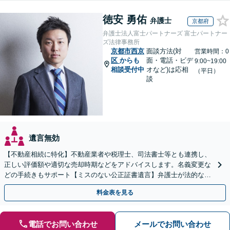
徳安 勇佑
弁護士
京都府
弁護士法人富士パートナーズ 富士パートナー
ズ法律事務所
京都市西京
面談方法(対
営業時間：0
区
からも
面・電話・ビデ
9:00~19:00
相談受付中
オなど)は応相
（平日）
談
遺言無効
【不動産相続に特化】不動産業者や税理士、司法書士等とも連携し、
正しい評価額や適切な売却時期などをアドバイスします。名義変更な
どの手続きもサポート【ミスのない公正証書遺言】弁護士が法的な観
点から遺言書を作成します。
料金表を見る
電話でお問い合わせ
メールでお問い合わせ