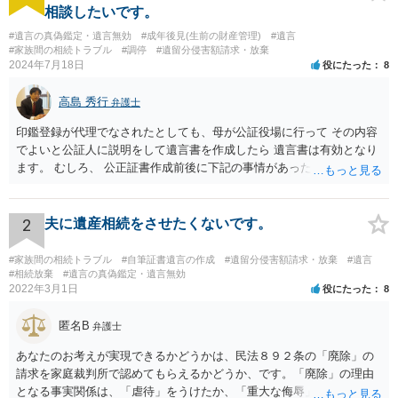
相談したいです。
#遺言の真偽鑑定・遺言無効
#成年後見(生前の財産管理)
#遺言
#家族間の相続トラブル
#調停
#遺留分侵害額請求・放棄
2024年7月18日
役にたった
8
高島 秀行
弁護士
印鑑登録が代理でなされたとしても、母が公証役場に行って その内容
でよいと公証人に説明をして遺言書を作成したら 遺言書は有効となり
ます。 むしろ、 公正証書作成前後に下記の事情があったことが証明で
きれば判断能力がなく 無効だったと主張することが可能です。 翌年1
月に携帯が新しくなった母からの第一声は「ここにいたら殺される」
「面会に来てくれ」で、長男に聞くと「面会は出来ない。俺は携帯電
2
夫に遺産相続をさせたくないです。
話の使い方を教える為に会っている」「母の話は聞かなくて良い」と
電話が切れました。その後の電話でも「食事に毒が入っている」「体
#家族間の相続トラブル
#自筆証書遺言の作成
#遺留分侵害額請求・放棄
#遺言
にチップが埋められている」等、おかしかったです。 当時の診療記
#相続放棄
#遺言の真偽鑑定・遺言無効
2022年3月1日
役にたった
8
録、介護認定の資料、介護記録を取得して 弁護士に面談で相談された
方がよいと思います。
匿名B
弁護士
あなたのお考えが実現できるかどうかは、民法８９２条の「廃除」の
請求を家庭裁判所で認めてもらえるかどうか、です。「廃除」の理由
となる事実関係は、「虐待」をうけたか、「重大な侮辱」を受けた