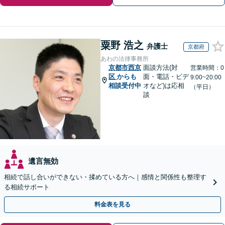
粟野 浩之
弁護士
京都府
あわの法律事務所
京都市西京
面談方法(対
営業時間：0
区
からも
面・電話・ビデ
9:00~20:00
相談受付中
オなど)は応相
（平日）
談
遺言無効
相続で話し合いができない・揉めている方へ｜感情と関係性も整理す
る相続サポート
料金表を見る