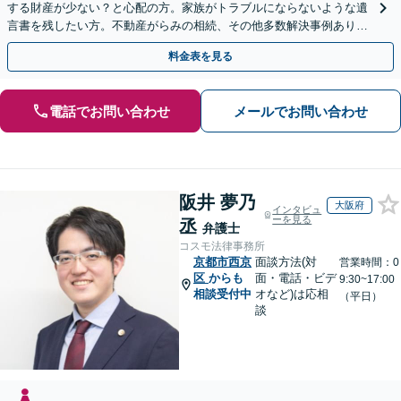
する財産が少ない？と心配の方。家族がトラブルにならないような遺
言書を残したい方。不動産がらみの相続、その他多数解決事例あり。
親身に対応します【夜間・休日面談】【初回相談無料】
料金表を見る
電話でお問い合わせ
メールでお問い合わせ
阪井 夢乃
大阪府
インタビュ
ーを見る
丞
弁護士
コスモ法律事務所
京都市西京
面談方法(対
営業時間：0
区
からも
面・電話・ビデ
9:30~17:00
相談受付中
オなど)は応相
（平日）
談