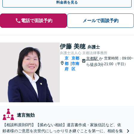
料金表を見る
電話で面談予約
メールで面談予約
伊藤 美穂
弁護士
弁護士法人心 京都法律事務所
京
京都
京都駅
か
営業時間：09:00~
都
市南
|
21:00（平日）
ら徒歩3分
府
区
遺言無効
【相談料原則0円】【揉めない相続】遺言書作成・家族信託など、依
頼者様のご意思を次世代にしっかり引き継ぐことを第一に、相続を集