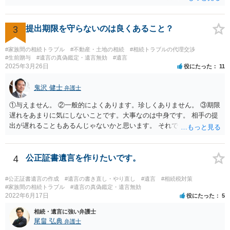
か、推定相続人たる夫に「その他著しい非行」があったか否かです。
「廃除」は遺言でも可能です（民法８９３条）。 弁護士に具体的な事
情を話して相談して、「廃除」が可能か、実際に法律相談を受けるこ
3
提出期限を守らないのは良くあること？
とをお勧めします。
#家族間の相続トラブル
#不動産・土地の相続
#相続トラブルの代理交渉
#生前贈与
#遺言の真偽鑑定・遺言無効
#遺言
2025年3月26日
役にたった
11
鬼沢 健士
弁護士
①与えません。 ②一般的によくあります。珍しくありません。 ③期限
遅れをあまりに気にしないことです。大事なのは中身です。 相手の提
出が遅れることもあるんじゃないかと思います。 それでもあなた有利
にはなりません。
4
公正証書遺言を作りたいです。
#公正証書遺言の作成
#遺言の書き直し・やり直し
#遺言
#相続税対策
#家族間の相続トラブル
#遺言の真偽鑑定・遺言無効
2022年6月17日
役にたった
5
相続・遺言に強い弁護士
尾畠 弘典
弁護士