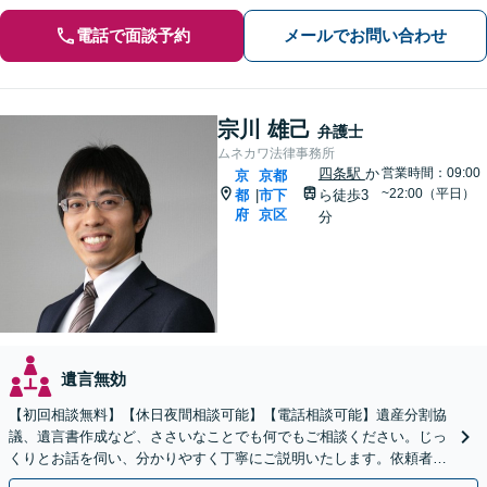
電話で面談予約
メールでお問い合わせ
宗川 雄己
弁護士
ムネカワ法律事務所
四条駅
か
営業時間：09:00
京
京都
~22:00（平日）
都
市下
ら徒歩3
|
府
京区
分
遺言無効
【初回相談無料】【休日夜間相談可能】【電話相談可能】遺産分割協
議、遺言書作成など、ささいなことでも何でもご相談ください。じっ
くりとお話を伺い、分かりやすく丁寧にご説明いたします。依頼者の
方の利益を最大化するために尽力いたします。