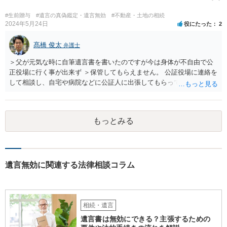
書、遺言書の有無等を確認し、弁護士に個別に相談した方がよいと思
われます。
#生前贈与
#遺言の真偽鑑定・遺言無効
#不動産・土地の相続
2024年5月24日
役にたった
2
髙橋 俊太
弁護士
＞父が元気な時に自筆遺言書を書いたのですが今は身体が不自由で公
正役場に行く事が出来ず ＞保管してもらえません。 公証役場に連絡を
して相談し、自宅や病院などに公証人に出張してもらって公正証書を
作成するという方法もあります。また、相談して証人を用意してもら
うことも可能です。 ＞不動産名義を父から母に名義変更しておいた方
がいいのではと考えていますがどう思いますか？ 詳細が不明であり何
もっとみる
とも言えないのですが、遺言内容との関わりもあると思いますので、
弁護士に事情等を説明して個別に相談した方がよいように思います。
遺言無効に関連する法律相談コラム
相続・遺言
遺言書は無効にできる？主張するための