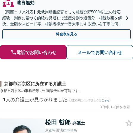
遺言無効
【関西エリア対応】元裁判所書記官として相続分野500件以上の対応
経験！判例に基づく的確な見通しで遺産分割や遺留分、相続放棄を解
決。金額やスピード等、相談者様が一番大事にする想いを丁寧に伺い
最善の解決策を提案【WEB面談可】
料金表を見る
電話でお問い合わせ
メールでお問い合わせ
京都市西京区に所在する弁護士
京都市西京区の事務所等での面談予約が可能です。
1
人の弁護士が見つかりました
(検索結果について詳しくは
こちら
)
1件中 1-1件を表示
松田 哲郎
弁護士
京都松田法律事務所