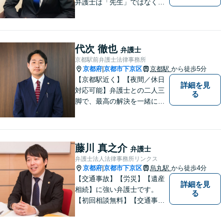
弁護士は「先生」ではなく、
ご依頼者様の悩みや紛争を一
緒に解決していく「パートナ
ー」です。弁護士事務所は敷
居が高いと思っていらっしゃ
代次 徹也
弁護士
る方こそ、是非一度ご相談く
京都駅前弁護士法律事務所
ださい。
京都府
京都市下京区
京都駅
から徒歩5分
|
【京都駅近く】【夜間／休日
詳細を見
対応可能】弁護士との二人三
る
脚で、最高の解決を一緒に目
指しましょう。刑事事件／交
通事故／離婚問題／借金問題
／相続問題など、幅広く対応
可能です。【地域に根ざした
藤川 真之介
弁護士
弁護士】まずは当事務所の無
弁護士法人法律事務所リンクス
料法律相談をご体験くださ
京都府
京都市下京区
烏丸駅
から徒歩4分
|
い。
【交通事故】【労災】【遺産
詳細を見
相続】に強い弁護士です。
る
【初回相談無料】【交通事故
電話相談可】【相続ウェブ相