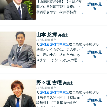
【西院駅徒歩6分】【当日／夜
詳細を見
間／休日対応可能】皆様にご
る
相談頂きやすい法律事務所を
目指します。交通事故／借金
問題／相続問題／離婚問題な
ど、幅広い法律トラブルに対
応可能。【法テラス利用可】
山本 悠揮
弁護士
ご相談者様に寄り添って対
桜月法律事務所
応。お悩みの方はお気軽にご
京都府
京都市中京区
二条駅
から徒歩1分
|
相談ください。
法律というものは、力の弱い
詳細を見
人、声の小さい人のためにあ
る
ります。 そういった人の思い
に真摯に耳を傾けて、「相談
してよかった」「頼んでよか
った」と思って頂ける解決を
目指します。
野々垣 吉曜
弁護士
桜月法律事務所
京都府
京都市中京区
二条駅
から徒歩1分
|
【法テラス利用可】【初回面
詳細を見
談無料】【二条駅 徒歩1分】
る