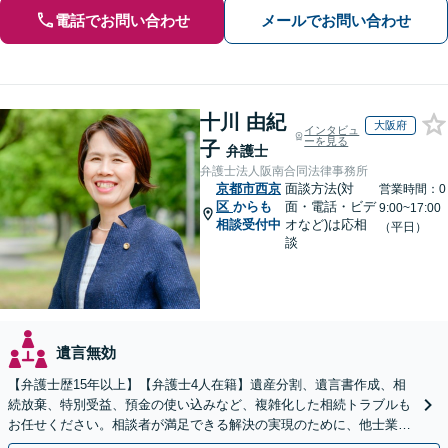
電話でお問い合わせ
メールでお問い合わせ
十川 由紀
大阪府
インタビュ
ーを見る
子
弁護士
弁護士法人阪南合同法律事務所
京都市西京
面談方法(対
営業時間：0
区
からも
面・電話・ビデ
9:00~17:00
相談受付中
オなど)は応相
（平日）
談
遺言無効
【弁護士歴15年以上】【弁護士4人在籍】遺産分割、遺言書作成、相
続放棄、特別受益、預金の使い込みなど、複雑化した相続トラブルも
お任せください。相談者が満足できる解決の実現のために、他士業と
連携し最善を尽くします【完全個室】