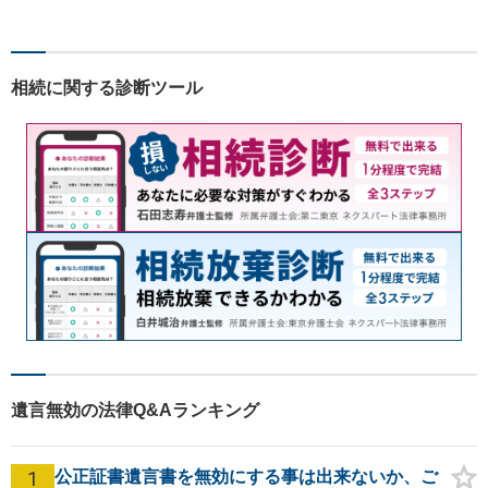
談可】で対応させて頂きま
す。【烏丸駅徒歩４分 四条駅
徒歩５分】の法律事務所リン
クスの代表弁護士で【弁護士
相続に関する診断ツール
経験１０年以上】になりま
す。
遺言無効の法律Q&Aランキング
1
公正証書遺言書を無効にする事は出来ないか、ご