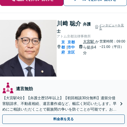
川﨑 聡介
弁護
インタビューを見
る
士
アトム京都法律事務所
大宮駅
か
営業時間：09:00
京
京都
~21:00（平日）
都
市中
ら徒歩4
|
府
京区
分
遺言無効
【大宮駅4分】【弁護士歴15年以上】【初回相談30分無料】遺留分侵
害額請求、不動産相続、遺言書作成など、幅広く対応いたします。早
めにご相談いただくことで親族間の争いを防ぐことが可能です。おひ
とりで悩まず、まずは弁護士にご相談ください。
料金表を見る