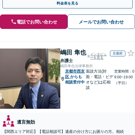
料金表を見る
電話でお問い合わせ
メールでお問い合わせ
嶋田 隼也
京都府
インタビュ
ーを見る
弁護士
嶋田隼也法律事務所
京都市西京
面談方法(対
営業時間：0
区
からも
面・電話・ビデ
9:00~19:00
相談受付中
オなど)は応相
（平日）
談
遺言無効
【関西エリア対応】【電話相談可】遺産の分け方にお困りの方。相続