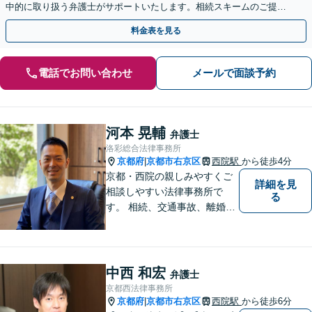
中的に取り扱う弁護士がサポートいたします。相続スキームのご提案
から遺言執行まで責任を持って対応させていただきます。
料金表を見る
電話でお問い合わせ
メールで面談予約
河本 晃輔
弁護士
洛彩総合法律事務所
京都府
京都市右京区
西院駅
から徒歩4分
|
京都・西院の親しみやすくご
詳細を見
相談しやすい法律事務所で
る
す。 相続、交通事故、離婚、
不動産、債務整理などに幅広
くご対応しています。
中西 和宏
弁護士
京都西法律事務所
京都府
京都市右京区
西院駅
から徒歩6分
|