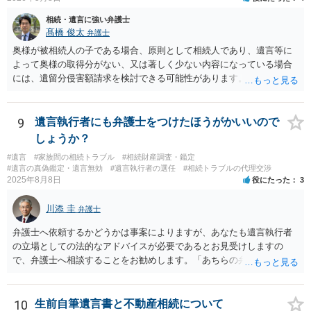
相続・遺言に強い弁護士
髙橋 俊太
弁護士
奥様が被相続人の子である場合、原則として相続人であり、遺言等に
よって奥様の取得分がない、又は著しく少ない内容になっている場合
には、遺留分侵害額請求を検討できる可能性があります。ただし、
「相続は３年以内」という説明は、遺留分そのものではなく、相続登
記の義務化に関する説明と混同されている可能性があります。相続登
記については、不動産を相続で取得したことを知った日から３年以内
9
遺言執行者にも弁護士をつけたほうがかいいので
に申請する義務があります。一方、遺留分侵害額請求は、相続開始お
しょうか？
よび遺留分を侵害する贈与・遺贈があったことを知った時から１年で
#遺言
#家族間の相続トラブル
#相続財産調査・鑑定
時効にかかります。また、相続開始から１０年が経過すると、認識の
#遺言の真偽鑑定・遺言無効
#遺言執行者の選任
#相続トラブルの代理交渉
有無にかかわらず行使できなくなります。 奥様がご両親の死亡を最近
2025年8月8日
役にたった
3
まで知らなかったのであれば、少なくとも「知った時から１年」の時
効がいつから進むかは慎重に検討する必要があります。ただし、死亡
川添 圭
弁護士
から３年が経過しているとのことですので、早急に戸籍、遺言の有
無、不動産登記、遺産分割協議書の有無を確認した方がよいでしょ
弁護士へ依頼するかどうかは事案によりますが、あなたも遺言執行者
う。特に、お姉様側だけで不動産名義を変更している場合、遺言があ
の立場としての法的なアドバイスが必要であるとお見受けしますの
ったのか、遺産分割協議書が作成されているのか、奥様の署名押印が
で、弁護士へ相談することをお勧めします。「あちらの弁護士」（元
あるのかが重要です。奥様が何も署名していないのであれば、遺留分
嫁と娘の弁護士のことでしょうか）へ聴いても、自分に有利な主張や
以前に、法定相続分や遺産分割未了の問題として整理すべき場合もあ
誘導しかしてこないと思います。
ります。 奥様において戸籍謄本、不動産登記簿、固定資産評価証明
10
生前自筆遺言書と不動産相続について