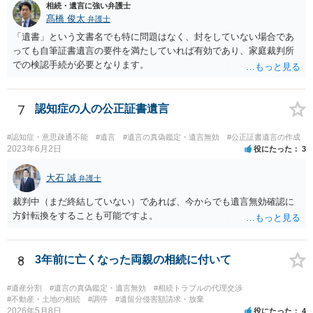
相続・遺言に強い弁護士
髙橋 俊太
弁護士
「遺書」という文書名でも特に問題はなく、封をしていない場合であ
っても自筆証書遺言の要件を満たしていれば有効であり、家庭裁判所
での検認手続が必要となります。
7
認知症の人の公正証書遺言
#認知症・意思疎通不能
#遺言
#遺言の真偽鑑定・遺言無効
#公正証書遺言の作成
2023年6月2日
役にたった
3
大石 誠
弁護士
裁判中（まだ終結していない）であれば、今からでも遺言無効確認に
方針転換をすることも可能ですよ。
8
3年前に亡くなった両親の相続に付いて
#遺産分割
#遺言の真偽鑑定・遺言無効
#相続トラブルの代理交渉
#不動産・土地の相続
#調停
#遺留分侵害額請求・放棄
2026年5月8日
役にたった
4