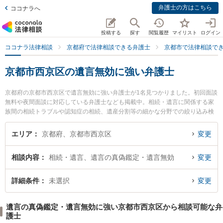
弁護士の方はこちら
ココナラへ
投稿する
探す
閲覧履歴
マイリスト
ログイン
ココナラ法律相談
京都府で法律相談できる弁護士
京都市で法律相談で
京都市西京区の遺言無効に強い弁護士
京都府の京都市西京区で遺言無効に強い弁護士が1名見つかりました。初回面談
無料や夜間面談に対応している弁護士なども掲載中。相続・遺言に関係する家
族間の相続トラブルや認知症の相続、遺産分割等の細かな分野での絞り込み検
索もでき便利です。特に京都松田法律事務所の松田 哲郎弁護士のプロフィール
情報や弁護士費用、強みなどが注目されています。『京都市西京区で土日や夜
エリア
京都府、京都市西京区
変更
間に発生した遺言無効のトラブルを今すぐに弁護士に相談したい』『遺言無効
のトラブル解決の実績豊富な近くの弁護士を検索したい』『初回相談無料で遺
相談内容
相続・遺言、遺言の真偽鑑定・遺言無効
変更
言無効を法律相談できる京都市西京区内の弁護士に相談予約したい』などでお
困りの相談者さんにおすすめです。
詳細条件
未選択
変更
遺言の真偽鑑定・遺言無効に強い京都市西京区から相談可能な弁
護士