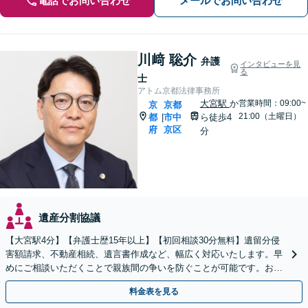
電話でお問い合わせ
メールでお問い合わせ
川﨑 聡介
弁護
インタビューを見
る
士
アトム京都法律事務所
大宮駅
か
営業時間：09:00~
京
京都
21:00（土曜日）
都
市中
ら徒歩4
|
府
京区
分
遺産分割協議
【大宮駅4分】【弁護士歴15年以上】【初回相談30分無料】遺留分侵
害額請求、不動産相続、遺言書作成など、幅広く対応いたします。早
めにご相談いただくことで親族間の争いを防ぐことが可能です。おひ
とりで悩まず、まずは弁護士にご相談ください。
料金表を見る