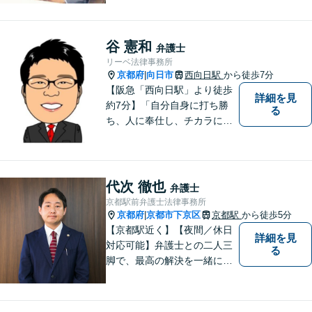
してよかった」「頼んでよか
った」と思って頂ける解決を
目指します。
谷 憲和
弁護士
リーベ法律事務所
京都府
向日市
西向日駅
から徒歩7分
|
【阪急「西向日駅」より徒歩
詳細を見
約7分】「自分自身に打ち勝
る
ち、人に奉仕し、チカラにな
ること、そして一人でも多く
方の役に立つこと」こそが弁
護士としての責務であると信
じて弁護活動をおこなってま
代次 徹也
弁護士
いります。お気軽にご相談く
京都駅前弁護士法律事務所
ださい。
京都府
京都市下京区
京都駅
から徒歩5分
|
【京都駅近く】【夜間／休日
詳細を見
対応可能】弁護士との二人三
る
脚で、最高の解決を一緒に目
指しましょう。刑事事件／交
通事故／離婚問題／借金問題
／相続問題など、幅広く対応