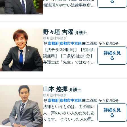
る
相談頂きやすい法律事務所を
目指します。交通事故／借金
問題／相続問題／離婚問題な
ど、幅広い法律トラブルに対
応可能。【法テラス利用可】
野々垣 吉曜
弁護士
ご相談者様に寄り添って対
桜月法律事務所
応。お悩みの方はお気軽にご
京都府
京都市中京区
二条駅
から徒歩1分
|
相談ください。
【法テラス利用可】【初回面
詳細を見
談無料】【二条駅 徒歩1分】
る
弁護士は「先生」ではなく、
ご依頼者様の悩みや紛争を一
緒に解決していく「パートナ
ー」です。弁護士事務所は敷
居が高いと思っていらっしゃ
山本 悠揮
弁護士
る方こそ、是非一度ご相談く
桜月法律事務所
ださい。
京都府
京都市中京区
二条駅
から徒歩1分
|
法律というものは、力の弱い
詳細を見
人、声の小さい人のためにあ
る
ります。 そういった人の思い
に真摯に耳を傾けて、「相談