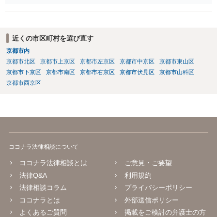
条）。 「祖父の子供３人」の方の配偶者がご健在であれば、その方に
も相続権があります。つまり、孫５人に加えて「おじ又はおば」にも
相続権がある可能性があります。
近くの市区町村を選び直す
京都市内
京都市北区
京都市上京区
京都市左京区
京都市中京区
京都市東山区
京都市下京区
京都市南区
京都市右京区
京都市伏見区
京都市山科区
京都市西京区
ココナラ法律相談について
ココナラ法律相談とは
ご意見・ご要望
法律Q&A
利用規約
法律相談コラム
プライバシーポリシー
ココナラとは
外部送信ポリシー
よくあるご質問
掲載をご検討の弁護士の方