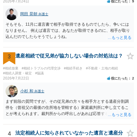
2026年7月24日
役にたった
9
岡田 晃朝
弁護士
そもそも、11月に遺言書で相手が取得できるものでしたら、争いには
なりません。 例えば遺言では、あなたが取得できるのに、相手が取り
込んだのでしたらそうでしょうね。
3
遺産相続で従兄弟が協力しない場合の対処法は？
#相続放棄
#相続トラブルの代理交渉
#相続手続き
#不動産・土地の相続
#相続人調査・確定
#協議
2026年7月22日
役にたった
2
小杉 和
弁護士
まず前段の質問ですが、その従兄弟の方々を相手方とする遺産分割調
停を（曾祖父の最後の住所地を管轄する）家庭裁判所に申し立てるこ
とが考えられます。裁判所からの呼出しがあれば応答する可能性がま
だあるのではないでしょうか。 後段の質問については、相続放棄は可
能と思われます。時間が思った以上にないので必要書類をてきぱきと
揃える必要があります。その点是非御注意ください。
4
法定相続人に知らされていなかった遺言と遺産分