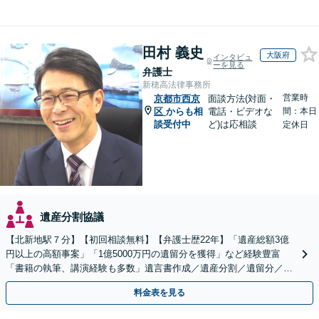
田村 義史
大阪府
インタビュ
ーを見る
弁護士
新穂高法律事務所
営業時
京都市西京
面談方法(対面・
区
からも相
電話・ビデオな
間：本日
談受付中
ど)は応相談
定休日
遺産分割協議
【北新地駅７分】【初回相談無料】【弁護士歴22年】「遺産総額3億
円以上の高額事案」「1億5000万円の遺留分を獲得」など経験豊富
「書籍の執筆、講演経験も多数」遺言書作成／遺産分割／遺留分／相
続放棄など【休日・夜間面談可】【完全個室対応】
料金表を見る