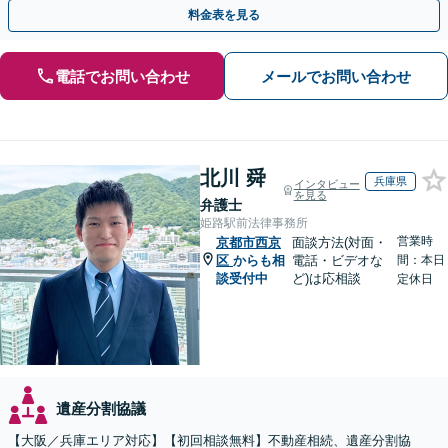
ランのご提案」「次世代へ想いを託す円滑な事業承継」
料金表を見る
電話でお問い合わせ
メールでお問い合わせ
北川 舜
兵庫県
インタビュー
を見る
弁護士
姫路駅前法律事務所
営業時
京都市西京
面談方法(対面・
区
からも相
電話・ビデオな
間：本日
談受付中
ど)は応相談
定休日
遺産分割協議
【大阪／兵庫エリア対応】【初回相談無料】不動産相続、遺産分割協