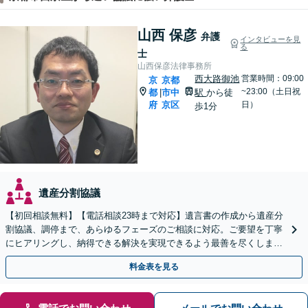
山西 保彦
弁護
インタビューを見
る
士
山西保彦法律事務所
西大路御池
営業時間：09:00
京
京都
~23:00（土日祝
都
市中
駅
から徒
|
府
京区
日）
歩1分
遺産分割協議
【初回相談無料】【電話相談23時まで対応】遺言書の作成から遺産分
割協議、調停まで、あらゆるフェーズのご相談に対応。ご要望を丁寧
にヒアリングし、納得できる解決を実現できるよう最善を尽くします
【夜間・休日対応可】【西大路御池駅徒歩1分】
料金表を見る