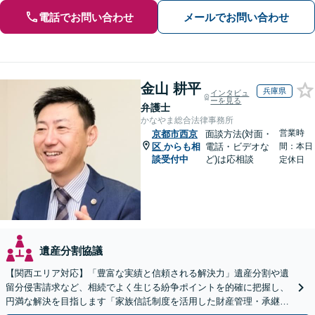
電話でお問い合わせ
メールでお問い合わせ
金山 耕平
兵庫県
インタビュ
ーを見る
弁護士
かなやま総合法律事務所
営業時
京都市西京
面談方法(対面・
区
からも相
電話・ビデオな
間：本日
談受付中
ど)は応相談
定休日
遺産分割協議
【関西エリア対応】「豊富な実績と信頼される解決力」遺産分割や遺
留分侵害請求など、相続でよく生じる紛争ポイントを的確に把握し、
円満な解決を目指します「家族信託制度を活用した財産管理・承継プ