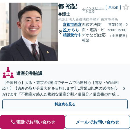
都 裕記
東京都
インタビュー
を見る
弁護士
弁護士法人新都法律事務所 東京事務所
京都市西京
面談方法(対
営業時間：0
区
からも
面・電話・ビ
9:00~19:00
相談受付中
デオなど)は応
（土日祝日）
相談
遺産分割協議
【全国対応】大阪・東京の2拠点でチームで迅速対応【電話・WEB相
談可】【遺産の取り分最大化を目指します】1営業日以内の返信を心
がけます「不動産が絡んだ複雑な遺産分割／遺留分／遺言書の作成・
執行／事業承継など、お任せください」【休日相談あり】
料金表を見る
電話でお問い合わせ
メールでお問い合わせ