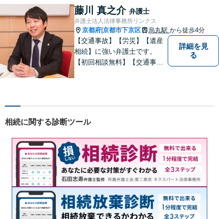
可能です。【地域に根ざした
藤川 真之介
弁護士
弁護士】まずは当事務所の無
弁護士法人法律事務所リンクス
料法律相談をご体験くださ
京都府
京都市下京区
烏丸駅
から徒歩4分
|
い。
【交通事故】【労災】【遺産
詳細を見
相続】に強い弁護士です。
る
【初回相談無料】【交通事故
電話相談可】【相続ウェブ相
談可】で対応させて頂きま
す。【烏丸駅徒歩４分 四条駅
徒歩５分】の法律事務所リン
クスの代表弁護士で【弁護士
相続に関する診断ツール
経験１０年以上】になりま
す。