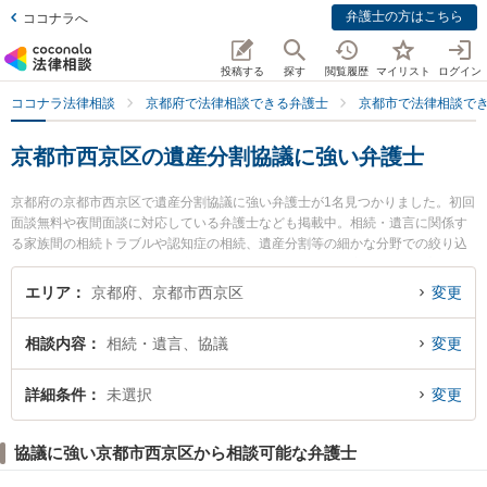
弁護士の方はこちら
ココナラへ
投稿する
探す
閲覧履歴
マイリスト
ログイン
ココナラ法律相談
京都府で法律相談できる弁護士
京都市で法律相談で
京都市西京区の遺産分割協議に強い弁護士
京都府の京都市西京区で遺産分割協議に強い弁護士が1名見つかりました。初回
面談無料や夜間面談に対応している弁護士なども掲載中。相続・遺言に関係す
る家族間の相続トラブルや認知症の相続、遺産分割等の細かな分野での絞り込
み検索もでき便利です。特に京都松田法律事務所の松田 哲郎弁護士のプロフィ
ール情報や弁護士費用、強みなどが注目されています。『京都市西京区で土日
エリア
京都府、京都市西京区
変更
や夜間に発生した遺産分割協議のトラブルを今すぐに弁護士に相談したい』
『遺産分割協議のトラブル解決の実績豊富な近くの弁護士を検索したい』『初
相談内容
相続・遺言、協議
変更
回相談無料で遺産分割協議を法律相談できる京都市西京区内の弁護士に相談予
約したい』などでお困りの相談者さんにおすすめです。
詳細条件
未選択
変更
協議に強い京都市西京区から相談可能な弁護士