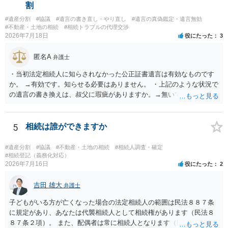
割
#遺産分割
#協議
#遺言の書き直し・やり直し
#遺言の真偽鑑定・遺言無効
#不動産・土地の相続
#相続トラブルの代理交渉
2026年7月18日
役にたった
3
匿名A
弁護士
・当初法定相続人に知らされなかった公正証書遺言は有効なものです
か。 →有効です。知らせる必要はありません。 ・上記のような状況で
の遺言の書き換えは、叔父に瑕疵がありますか。→無いです。 ・分割
する場合の比率は、現状で、客観的に見てどの程度が妥当と考えられ
ますか。 →本人が自由に決められますので、どこが妥当とは言えない
です。客観的な基準もありません。 ・できれば穏やかに、分割を拒否
5
相続は誰ができますか
することはできますか。 →分割を拒否するということは、遺産はいら
ないということでしょうか。遺言で、受取を指定されててもいらない
#遺産分割
#協議
#不動産・土地の相続
#相続人調査・確定
と拒否することはできます。理由を説明する必要はありません。
#相続登記（義務化対応）
2026年7月16日
役にたった
2
吉田 雄大
弁護士
子どもがいる方が亡くなった場合の法定相続人の範囲は民法８８７条
に規定があり、あなたは代襲相続人として相続権があります（民法８
８７条２項）。 また、配偶者は常に相続人となります（民法８９０