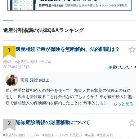
遺産分割協議の法律Q&Aランキング
1
遺産相続で弟が保険を無断解約、法的問題は？
#協議
#家族間の相続トラブル
2026年7月26日
役にたった
3
高島 秀行
弁護士
弟が勝手に被相続人の判子を使って、相続人共有状態の保険金の解約
をし、現金を受け取ることは合法なのでしょうか？ 弟が被相続人に無
断で被相続人の保険契約を解約したことは 刑事的にも犯罪となる可能
性があり、民事的には無効だと思います。 保険会社で解約の際に提出
された書類のコピーを取得して、弁護士に面談で詳しい事情を話して
相談 されたら良いと思います。
2
認知症診断後の財産移動について
#家族間の相続トラブル
#相続トラブルの代理交渉
#協議
#遺産分割