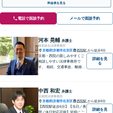
料金表を見る
電話で面談予約
メールで面談予約
河本 晃輔
弁護士
洛彩総合法律事務所
京都府
京都市右京区
西院駅
から徒歩4分
|
京都・西院の親しみやすくご
詳細を見
相談しやすい法律事務所で
る
す。 相続、交通事故、離婚、
不動産、債務整理などに幅広
くご対応しています。
中西 和宏
弁護士
京都西法律事務所
京都府
京都市右京区
西院駅
から徒歩6分
|
【西院駅徒歩6分】【当日／夜
詳細を見
間／休日対応可能】皆様にご