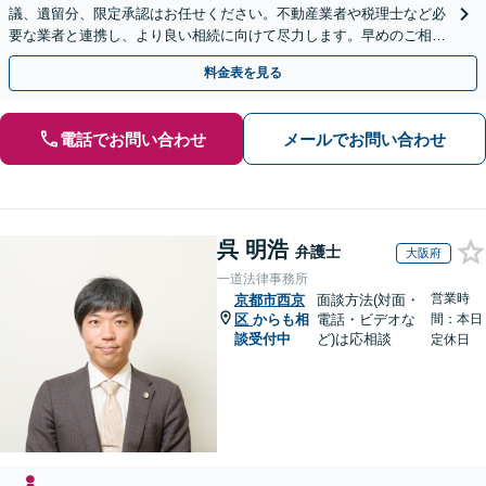
議、遺留分、限定承認はお任せください。不動産業者や税理士など必
要な業者と連携し、より良い相続に向けて尽力します。早めのご相談
が複雑化を防ぐカギとなります【休日相談可】
料金表を見る
電話でお問い合わせ
メールでお問い合わせ
呉 明浩
弁護士
大阪府
一道法律事務所
営業時
京都市西京
面談方法(対面・
区
からも相
電話・ビデオな
間：本日
談受付中
ど)は応相談
定休日