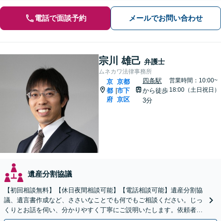
電話で面談予約
メールでお問い合わせ
宗川 雄己
弁護士
ムネカワ法律事務所
四条駅
営業時間：10:00~
京
京都
18:00（土日祝日）
都
市下
から徒歩
|
府
京区
3分
遺産分割協議
【初回相談無料】【休日夜間相談可能】【電話相談可能】遺産分割協
議、遺言書作成など、ささいなことでも何でもご相談ください。じっ
くりとお話を伺い、分かりやすく丁寧にご説明いたします。依頼者の
方の利益を最大化するために尽力いたします。