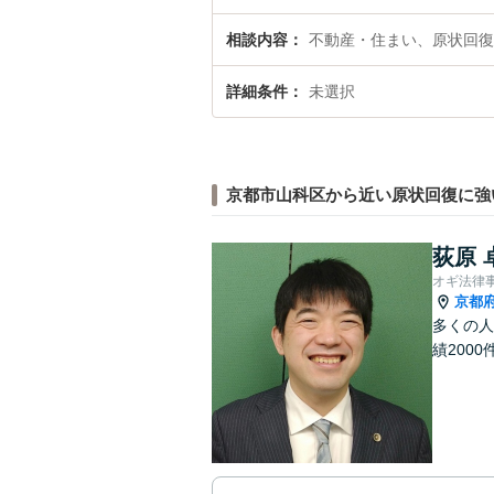
相談内容
不動産・住まい、原状回復
詳細条件
未選択
京都市山科区から近い原状回復に強
荻原 
オギ法律
京都
多くの人
績2000