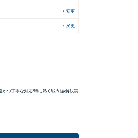
変更
変更
速かつ丁寧な対応/時に熱く戦う強/解決実