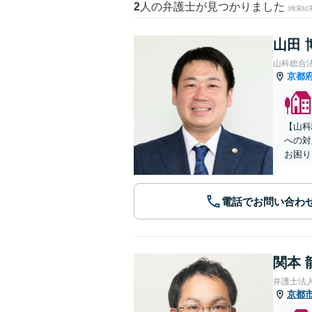
2
人の弁護士が見つかりました
(検索結
山田 
山科総合
京都
【山科
への対
お困り
電話でお問い合わ
関本 
弁護士法
京都