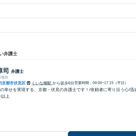
い弁護士
卓司
弁護士
事務所
府
京都市伏見区
くいな橋駅
から徒歩6分
営業時間：09:00~17:15（平日）
|
の幸せを実現する、京都・伏見の弁護士です！/依頼者に寄り沿う心/迅
件以上