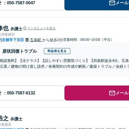
せ
メール
隼也
弁護士
インタビューを見る
法律事務所
府
京都市下京区
五条駅
から徒歩2分
営業時間：09:00~19:00（平日）
|
原状回復トラブル
料金表を見る
相談無料】【法テラス】【話しやすい雰囲気づくり】【四条駅徒歩4分、五条
立退／建物の明け渡し請求／各種契約の作成や解除／建築トラブル／金銭ト
せ
メール
浩之
弁護士
律事務所