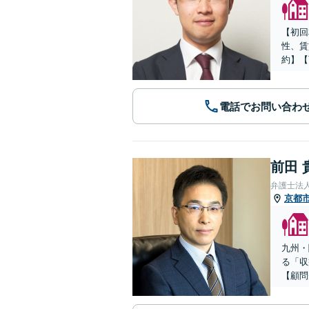
【初回
性、賃
約】【
電話でお問い合わ
前田 
弁護士法
京都
九州・
る「収
【顧問