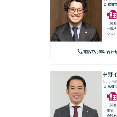
京都
【関西
士資格
ンスト
電話でお問い合わ
中野 
ミカン法
京都
【関西
住宅、
経験あ