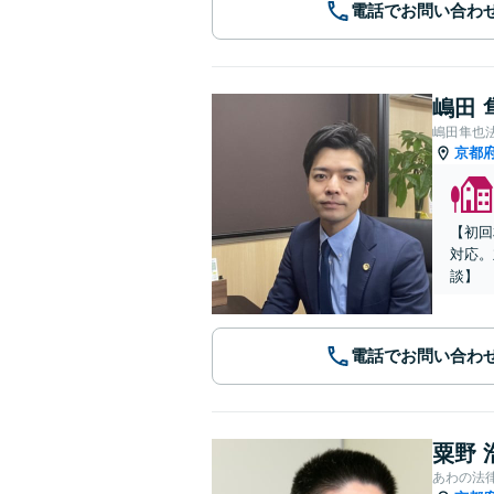
電話でお問い合わ
嶋田 
嶋田隼也
京都
【初回
対応。
談】
電話でお問い合わ
粟野 
あわの法