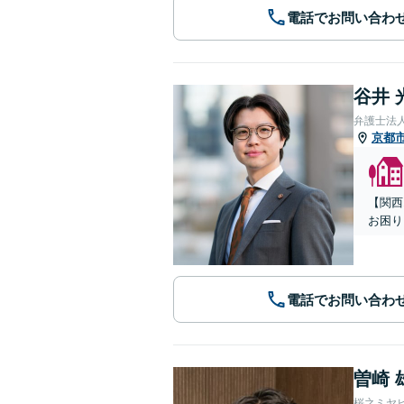
電話でお問い合わ
谷井 
弁護士法
京都
【関西
お困り
電話でお問い合わ
曽崎 
桜之ミヤ