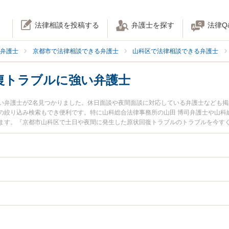
法律相談を投稿する
弁護士を探す
法律Q
弁護士
京都市で法律相談できる弁護士
山科区で法律相談できる弁護士
復トラブルに強い弁護士
い弁護士が2名見つかりました。休日面談や夜間面談に対応している弁護士なども
の絞り込み検索もでき便利です。特に山科総合法律事務所の山田 博司弁護士や山科
ます。『京都市山科区で土日や夜間に発生した原状回復トラブルのトラブルを今す
したい』『初回相談無料で原状回復トラブルを法律相談できる京都市山科区内の弁