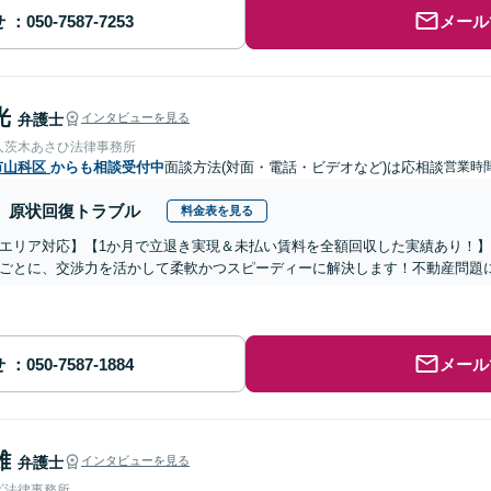
せ
メール
光
弁護士
インタビューを見る
人茨木あさひ法律事務所
市山科区
からも相談受付中
面談方法(対面・電話・ビデオなど)は応相談
営業時間
原状回復トラブル
料金表を見る
エリア対応】【1か月で立退き実現＆未払い賃料を全額回収した実績あり！
ごとに、交渉力を活かして柔軟かつスピーディーに解決します！不動産問題
せ
メール
雄
弁護士
インタビューを見る
ビ法律事務所