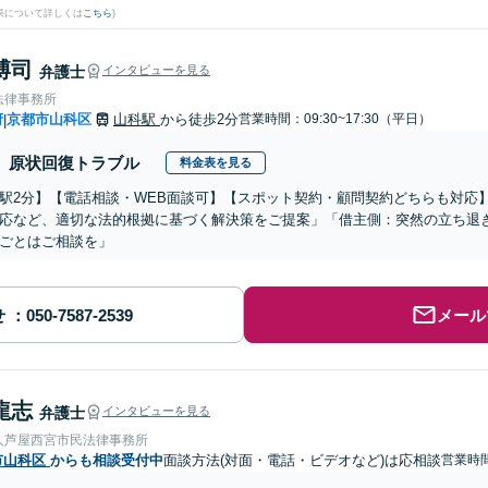
果について詳しくは
こちら
)
博司
弁護士
インタビューを見る
法律事務所
府
京都市山科区
山科駅
から徒歩2分
営業時間：09:30~17:30（平日）
|
原状回復トラブル
料金表を見る
駅2分】【電話相談・WEB面談可】【スポット契約・顧問契約どちらも対応
応など、適切な法的根拠に基づく解決策をご提案」「借主側：突然の立ち退
ごとはご相談を」
せ
メール
龍志
弁護士
インタビューを見る
人芦屋西宮市民法律事務所
市山科区
からも相談受付中
面談方法(対面・電話・ビデオなど)は応相談
営業時間