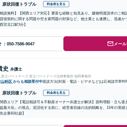
原状回復トラブル
料金表を見る
相談無料】【関西エリア対応】豊富な経験と知見あり。建物明渡請求のご相
貸借契約に関する問題や空き家問題の対策など。他士業とも連携し、迅速か
西宮北口駅3分】
せ
メール
貴史
弁護士
人富士パートナーズ 富士パートナーズ法律事務所 福岡事務所
市山科区
からも相談受付中
面談方法(対面・電話・ビデオなど)は応相談
営業時間
原状回復トラブル
料金表を見る
関西エリア【電話相談可＆不動産オーナー弁護士が解決】賃料増額・立ち退
益最大化」の視点。泥沼化する前に、経営者目線の法的戦略を。15年の実績
先企業60社超】