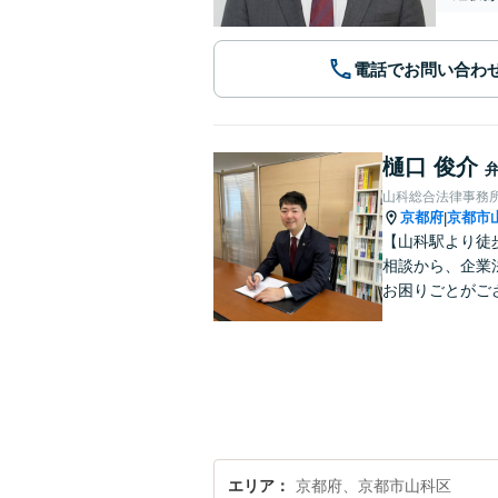
電話でお問い合わ
樋口 俊介
山科総合法律事務
京都府
京都市
|
【山科駅より徒
相談から、企業
お困りごとがご
エリア
京都府、京都市山科区