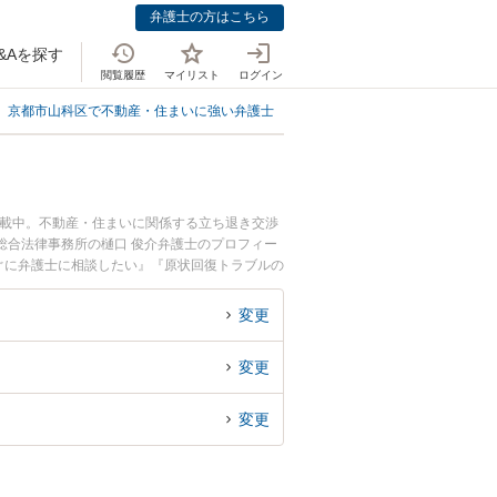
弁護士の方はこちら
&Aを探す
閲覧履歴
マイリスト
ログイン
京都市山科区で不動産・住まいに強い弁護士
京都市山科区で原状回復に強い
掲載中。不動産・住まいに関係する立ち退き交渉
総合法律事務所の樋口 俊介弁護士のプロフィー
ぐに弁護士に相談したい』『原状回復トラブルの
護士に相談予約したい』などでお困りの相談者さ
変更
変更
変更