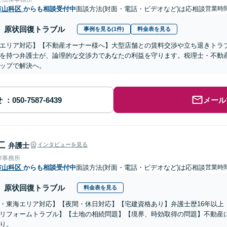
市山科区
からも相談受付中
面談方法(対面・電話・ビデオなど)は応相談
営業時間
原状回復トラブル
事例を見る(1件)
料金表を見る
エリア対応】【不動産オーナー様へ】大型店舗との賃料交渉や立ち退きトラ
を持つ弁護士が、論理的な交渉力であなたの利益を守ります。税理士・不動
ップで解決へ。
せ
メール
仁
弁護士
インタビューを見る
律事務所
市山科区
からも相談受付中
面談方法(対面・電話・ビデオなど)は応相談
営業時間
原状回復トラブル
料金表を見る
・東海エリア対応】【夜間・休日対応】【宅建資格あり】弁護士歴16年以上
リフォームトラブル】【土地の相続問題】【境界、時効取得の問題】不動産
り。