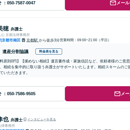
せ
メール
美穂
弁護士
人心 京都法律事務所
府
京都市南区
京都駅
から徒歩3分
営業時間：09:00~21:00（平日）
|
遺産分割協議
料金表を見る
料原則0円】【揉めない相続】遺言書作成・家族信託など、依頼者様のご意
、相続を集中的に取り扱う弁護士がサポートいたします。相続スキームのご
ていただきます。
せ
メー
隼也
弁護士
インタビューを見る
法律事務所