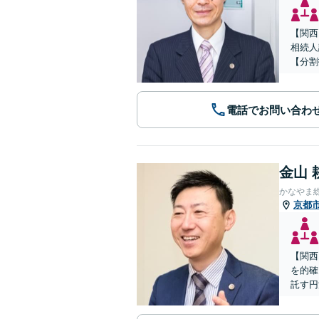
【関西
相続人
【分割
電話でお問い合わ
金山 
かなやま
京都
【関西
を的確
託す円