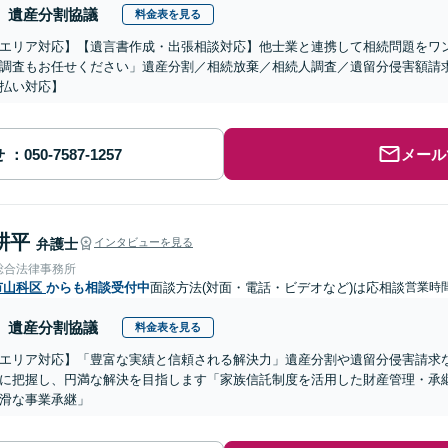
遺産分割協議
料金表を見る
エリア対応】【遺言書作成・出張相談対応】他士業と連携して相続問題をワ
調査もお任せください」遺産分割／相続放棄／相続人調査／遺留分侵害額請
払い対応】
せ
メール
耕平
弁護士
インタビューを見る
総合法律事務所
市山科区
からも相談受付中
面談方法(対面・電話・ビデオなど)は応相談
営業時間
遺産分割協議
料金表を見る
エリア対応】「豊富な実績と信頼される解決力」遺産分割や遺留分侵害請求
に把握し、円満な解決を目指します「家族信託制度を活用した財産管理・承
滑な事業承継」