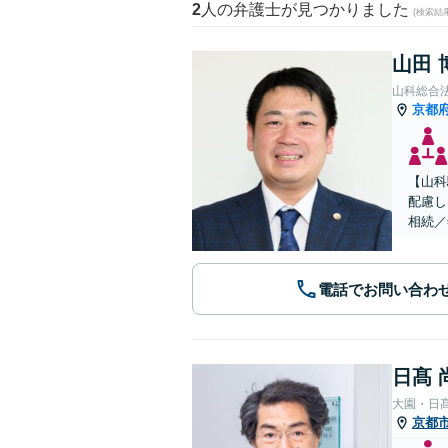
2
人の弁護士が見つかりました
(検索結
山田 
山科総合
京都
【山科
配慮し
相続／
電話でお問い合わ
日髙 
大園・日
京都