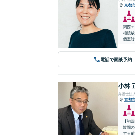
京都
関西エ
相続放
個室対
電話で面談予約
小林 
弁護士法
京都
【初回
族間の
する前