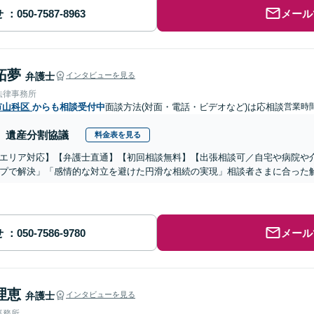
せ
メール
拓夢
弁護士
インタビューを見る
法律事務所
市山科区
からも相談受付中
面談方法(対面・電話・ビデオなど)は応相談
営業時間
遺産分割協議
料金表を見る
エリア対応】【弁護士直通】【初回相談無料】【出張相談可／自宅や病院や
プで解決」「感情的な対立を避けた円滑な相続の実現」相談者さまに合った
せ
メール
理恵
弁護士
インタビューを見る
事務所