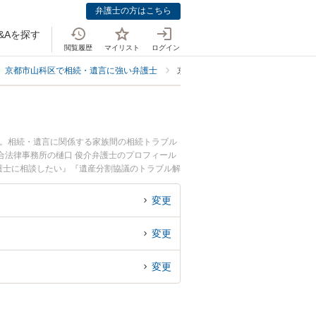
弁護士の方はこちら
&Aを探す
閲覧履歴
マイリスト
ログイン
京都市山科区で相続・遺言に強い弁護士
京都市山科区で協議に強い弁護士
中。相続・遺言に関係する家族間の相続トラブル
合法律事務所の樋口 俊介弁護士のプロフィール
護士に相談したい』『遺産分割協議のトラブル解
したい』などでお困りの相談者さんにおすすめで
変更
変更
変更