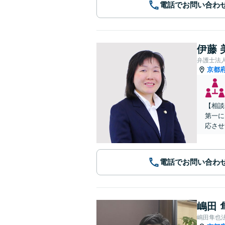
電話でお問い合わ
伊藤 
弁護士法
京都
【相談
第一に
応させ
電話でお問い合わ
嶋田 
嶋田隼也