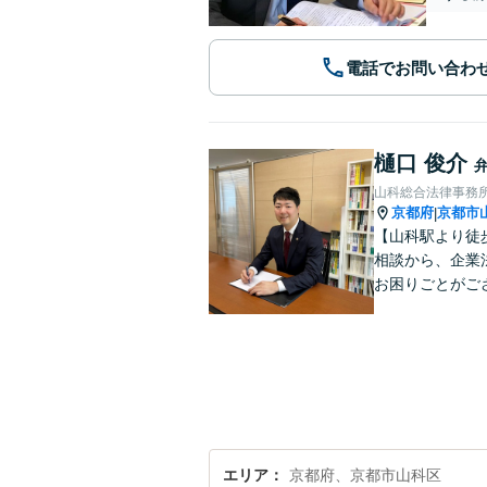
電話でお問い合わ
樋口 俊介
山科総合法律事務
京都府
京都市
|
【山科駅より徒
相談から、企業
お困りごとがご
エリア
京都府、京都市山科区