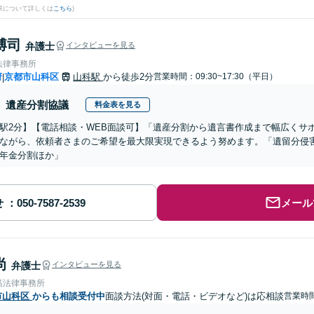
果について詳しくは
こちら
)
博司
弁護士
インタビューを見る
法律事務所
府
京都市山科区
山科駅
から徒歩2分
営業時間：09:30~17:30（平日）
|
遺産分割協議
料金表を見る
駅2分】【電話相談・WEB面談可】「遺産分割から遺言書作成まで幅広くサ
ながら、依頼者さまのご希望を最大限実現できるよう努めます。「遺留分侵
年金分割ほか」
せ
メール
尚
弁護士
インタビューを見る
髙法律事務所
市山科区
からも相談受付中
面談方法(対面・電話・ビデオなど)は応相談
営業時間