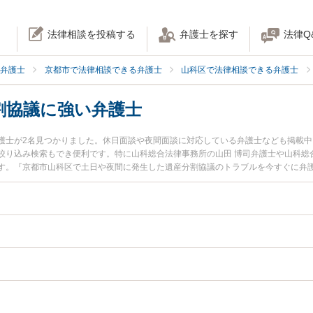
法律相談を投稿する
弁護士を探す
法律Q
弁護士
京都市で法律相談できる弁護士
山科区で法律相談できる弁護士
割協議に強い弁護士
護士が2名見つかりました。休日面談や夜間面談に対応している弁護士なども掲載
絞り込み検索もでき便利です。特に山科総合法律事務所の山田 博司弁護士や山科総
す。『京都市山科区で土日や夜間に発生した遺産分割協議のトラブルを今すぐに弁
初回相談無料で遺産分割協議を法律相談できる京都市山科区内の弁護士に相談予約