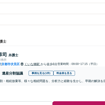
護士
卓司
弁護士
事務所
府
京都市伏見区
くいな橋駅
から徒歩6分
営業時間：09:00~17:15（平日）
|
遺産分割協議
事例を見る(1件)
料金表を見る
割・相続放棄等、様々な相続問題を、分析力と経験を生かし、早期の解決を